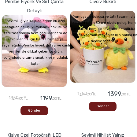
Pembe Fiyonk Ve Sırt Çanta
Civciv Buketi
Detaylı
Yumuşacık dokusu ve tatlı tasarımıyla
Sevimliliğiyle kalpleri eriten bu özel
kalpleri ısıtan 30 cm civciv peluş, hem
penguen peluş, yumuşacık dokusu ve
çocuklar hem de sevdiklerine tatlı bir
tatlı tasarımıyla hem çocuklar hem de
sürpriz yapmak isteyenler için harika bir
sevdikleriniz için harika bir hediye
hediye seçeneği
seçeneğidir. Pembe fiyonk detayı ve canlı
renkleriyle dikkat çeken bu ürün,
bulunduğu ortama sıcaklık ve mutluluk
katar.
1399
1750
,00 TL
,00 TL
1199
1850
,00 TL
,00 TL
Gönder
Gönder
Kişiye Özel Fotoğraflı LED
Sevimli Nihilist Yalnız