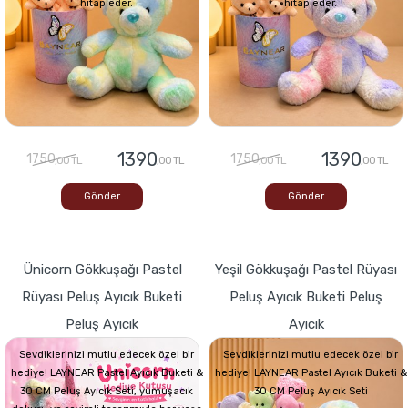
hitap eder.
hitap eder.
1390
1390
1750
1750
,00 TL
,00 TL
,00 TL
,00 TL
Gönder
Gönder
Ünicorn Gökkuşağı Pastel
Yeşil Gökkuşağı Pastel Rüyası
Rüyası Peluş Ayıcık Buketi
Peluş Ayıcık Buketi Peluş
Peluş Ayıcık
Ayıcık
Sevdiklerinizi mutlu edecek özel bir
Sevdiklerinizi mutlu edecek özel bir
hediye! LAYNEAR Pastel Ayıcık Buketi &
hediye! LAYNEAR Pastel Ayıcık Buketi &
30 CM Peluş Ayıcık Seti, yumuşacık
30 CM Peluş Ayıcık Seti