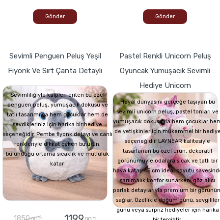
Gönder
Gönder
Sevimli Penguen Peluş Yeşil
Pastel Renkli Unicorn Peluş
Fiyonk Ve Sırt Çanta Detaylı
Oyuncak Yumuşacık Sevimli
Hediye Unicorn
Sevimliliğiyle kalpleri eriten bu özel
Hayal dünyasını gerçeğe taşıyan bu
penguen peluş, yumuşacık dokusu ve
sevimli unicorn peluş, pastel tonları ve
tatlı tasarımıyla hem çocuklar hem de
yumuşacık dokusuyla hem çocuklar he
sevdikleriniz için harika bir hediye
de yetişkinler için mükemmel bir hediy
seçeneğidir. Pembe fiyonk detayı ve canlı
seçeneğidir. LAYNEAR kalitesiyle
renkleriyle dikkat çeken bu ürün,
tasarlanan bu özel ürün, dekoratif
bulunduğu ortama sıcaklık ve mutluluk
görünümüyle odalara sıcak ve tatlı bir
katar.
hava katar. 45 cm ideal boyutu sayesind
sarılmalık konfor sunarken, göz alıcı
parlak detaylarıyla premium bir görünü
sağlar. Özellikle doğum günü, sevgililer
günü veya sürpriz hediyeler için harika
1199
1850
,00 TL
,00 TL
bir tercihtir.