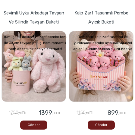
Sevimli Uyku Arkadaşı Tavşan
Kalp Zarf Tasarımlı Pembe
Ve Silindir Tavşan Buketi
Ayıcık Buketi
Yumuşacık dokusu ve zarif pembe tonu
Romantik kalp zarf tasarımı ve
ile 30 cm tavşan peluş, hem romantik
yumuşacık pembe ayıcıklarıyla özel
hem de tatlı bir hediye alternatifi
anları unutulmaz kılan şık bir hediye
1399
899
1750
1150
,00 TL
,00 TL
,00 TL
,00 TL
Gönder
Gönder