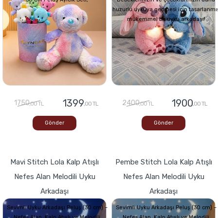
huzurlu uykuya geçmesi için tasarlanmı
mükemmel bir uyku arkadaşı!
1399
1900
1750
2400
,00 TL
,00 TL
,00 TL
,00 TL
Gönder
Gönder
Mavi Stitch Lola Kalp Atışlı
Pembe Stitch Lola Kalp Atışlı
Nefes Alan Melodili Uyku
Nefes Alan Melodili Uyku
Arkadaşı
Arkadaşı
Sevimli Uyku Arkadaşı Peluş (30 cm) –
Sevimli Uyku Arkadaşı Peluş (30 cm) –
Nefes Alan, Kalp Atışlı ve Melodili
Nefes Alan, Kalp Atışlı ve Melodili