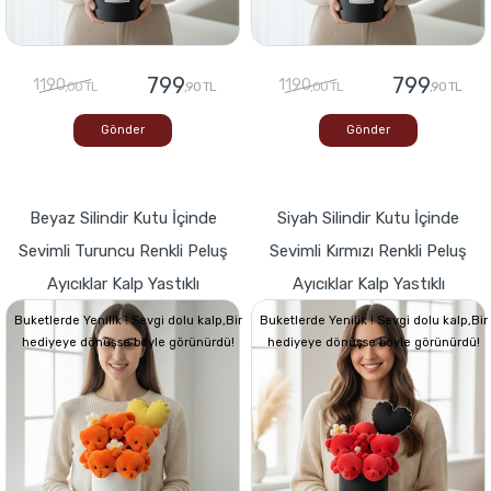
799
799
1190
1190
,00 TL
,90 TL
,00 TL
,90 TL
Gönder
Gönder
Beyaz Silindir Kutu İçinde
Siyah Silindir Kutu İçinde
Sevimli Turuncu Renkli Peluş
Sevimli Kırmızı Renkli Peluş
Ayıcıklar Kalp Yastıklı
Ayıcıklar Kalp Yastıklı
Buketlerde Yenilik ! Sevgi dolu kalp,Bir
Buketlerde Yenilik ! Sevgi dolu kalp,Bir
hediyeye dönüşse böyle görünürdü!
hediyeye dönüşse böyle görünürdü!