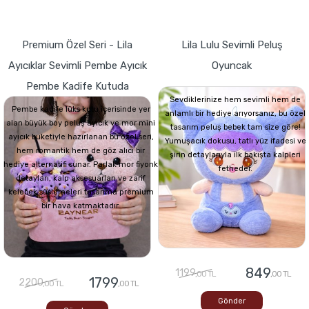
Premium Özel Seri - Lila
Lila Lulu Sevimli Peluş
Ayıcıklar Sevimli Pembe Ayıcık
Oyuncak
Pembe Kadife Kutuda
Sevdiklerinize hem sevimli hem de
Pembe kadife lüks kutu içerisinde yer
anlamlı bir hediye arıyorsanız, bu özel
alan büyük boy peluş ayıcık ve mor mini
tasarım peluş bebek tam size göre!
ayıcık buketiyle hazırlanan bu özel seri,
Yumuşacık dokusu, tatlı yüz ifadesi ve
hem romantik hem de göz alıcı bir
şirin detaylarıyla ilk bakışta kalpleri
hediye alternatifi sunar. Parlak mor fiyonk
fetheder.
detayları, kalp aksesuarları ve zarif
kelebek süslemeleri tasarıma premium
bir hava katmaktadır.
849
1199
,00 TL
,00 TL
1799
2200
,00 TL
,00 TL
Gönder