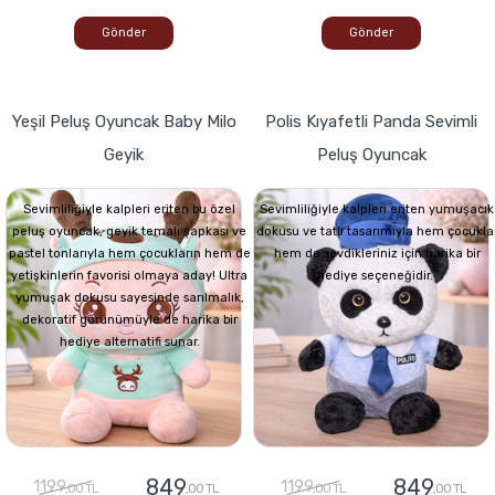
Gönder
Gönder
Yeşil Peluş Oyuncak Baby Milo
Polis Kıyafetli Panda Sevimli
Geyik
Peluş Oyuncak
Sevimliliğiyle kalpleri eriten bu özel
Sevimliliğiyle kalpleri eriten yumuşacık
peluş oyuncak, geyik temalı şapkası ve
dokusu ve tatlı tasarımıyla hem çocukla
pastel tonlarıyla hem çocukların hem de
hem de sevdikleriniz için harika bir
yetişkinlerin favorisi olmaya aday! Ultra
hediye seçeneğidir.
yumuşak dokusu sayesinde sarılmalık,
dekoratif görünümüyle de harika bir
hediye alternatifi sunar.
849
849
1199
1199
,00 TL
,00 TL
,00 TL
,00 TL