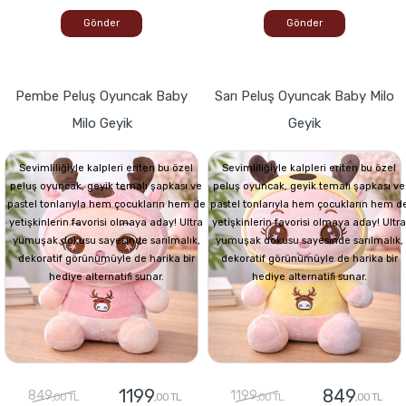
Gönder
Gönder
Pembe Peluş Oyuncak Baby
Sarı Peluş Oyuncak Baby Milo
Milo Geyik
Geyik
Sevimliliğiyle kalpleri eriten bu özel
Sevimliliğiyle kalpleri eriten bu özel
peluş oyuncak, geyik temalı şapkası ve
peluş oyuncak, geyik temalı şapkası ve
pastel tonlarıyla hem çocukların hem de
pastel tonlarıyla hem çocukların hem d
yetişkinlerin favorisi olmaya aday! Ultra
yetişkinlerin favorisi olmaya aday! Ultra
yumuşak dokusu sayesinde sarılmalık,
yumuşak dokusu sayesinde sarılmalık,
dekoratif görünümüyle de harika bir
dekoratif görünümüyle de harika bir
hediye alternatifi sunar.
hediye alternatifi sunar.
1199
849
849
1199
,00 TL
,00 TL
,00 TL
,00 TL