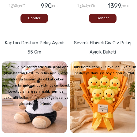
990
1399
1299
1750
,00 TL
,00 TL
,00 TL
,00 TL
Gönder
Gönder
Kaptan Dostum Peluş Ayıcık
Sevimli Elbiseli Civ Civ Peluş
55 Cm
Ayıcık Buketi
Sevimliliği ve karizmatik duruşuyla öne
Buketlerde Yenilik ! Sevgi dolu kalp,Bir
çıkan Kaptan Dostum Peluş Ayıcık, özel
hediyeye dönüşse böyle görünürdü!
üniforma tasarımıyla dikkat çeken
premium bir peluş modeldir. 55 cm büyük
boyutuyla hem sarılmalık hem de
dekoratif kullanım için oldukça ideal ve
gösterişli bir üründür.