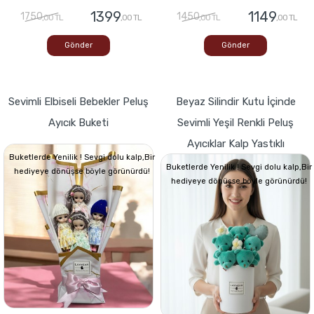
1399
1149
1750
1450
,00 TL
,00 TL
,00 TL
,00 TL
Gönder
Gönder
Sevimli Elbiseli Bebekler Peluş
Beyaz Silindir Kutu İçinde
Ayıcık Buketi
Sevimli Yeşil Renkli Peluş
Ayıcıklar Kalp Yastıklı
Buketlerde Yenilik ! Sevgi dolu kalp,Bir
Buketlerde Yenilik ! Sevgi dolu kalp,Bir
hediyeye dönüşse böyle görünürdü!
hediyeye dönüşse böyle görünürdü!