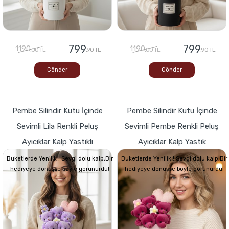
799
799
1190
1190
,00 TL
,90 TL
,00 TL
,90 TL
Gönder
Gönder
Pembe Silindir Kutu İçinde
Pembe Silindir Kutu İçinde
Sevimli Lila Renkli Peluş
Sevimli Pembe Renkli Peluş
Ayıcıklar Kalp Yastıklı
Ayıcıklar Kalp Yastık
Buketlerde Yenilik ! Sevgi dolu kalp,Bir
Buketlerde Yenilik ! Sevgi dolu kalp,Bir
hediyeye dönüşse böyle görünürdü!
hediyeye dönüşse böyle görünürdü!