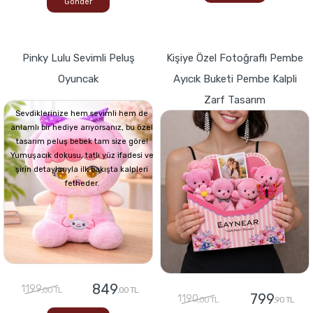
Gönder
Pinky Lulu Sevimli Peluş
Kişiye Özel Fotoğraflı Pembe
Oyuncak
Ayıcık Buketi Pembe Kalpli
Zarf Tasarım
Sevdiklerinize hem sevimli hem de
anlamlı bir hediye arıyorsanız, bu özel
tasarım peluş bebek tam size göre!
Yumuşacık dokusu, tatlı yüz ifadesi ve
şirin detaylarıyla ilk bakışta kalpleri
fetheder.
849
1199
,00 TL
,00 TL
799
1190
,00 TL
,90 TL