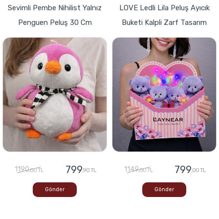
Sevimli Pembe Nihilist Yalnız
LOVE Ledli Lila Peluş Ayıcık
Penguen Peluş 30 Cm
Buketi Kalpli Zarf Tasarım
799
799
1190
1149
,00 TL
,90 TL
,00 TL
,00 TL
Gönder
Gönder