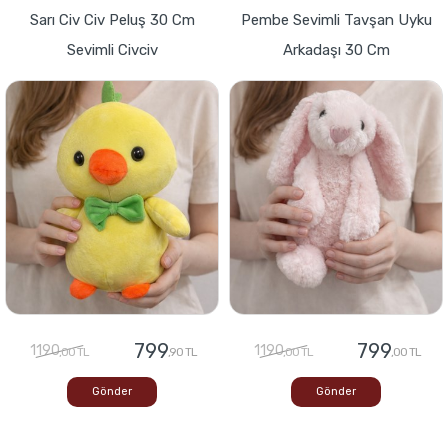
Sarı Civ Civ Peluş 30 Cm
Pembe Sevimli Tavşan Uyku
Sevimli Civciv
Arkadaşı 30 Cm
799
799
1190
1190
,00 TL
,90 TL
,00 TL
,00 TL
Gönder
Gönder