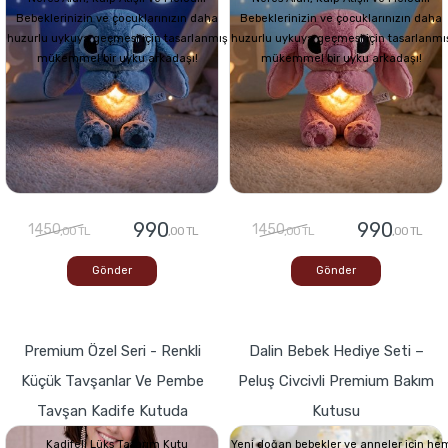
Bebeklerinizin ve çocuklarınızın daha
Bebeklerinizin ve çocuklarınızın daha
huzurlu uykuya geçmesi için tasarlanmış
huzurlu uykuya geçmesi için tasarlanmı
mükemmel bir uyku arkadaşı!
mükemmel bir uyku arkadaşı!
990
990
1450
1450
,00 TL
,00 TL
,00 TL
,00 TL
Gönder
Gönder
Premium Özel Seri - Renkli
Dalin Bebek Hediye Seti –
Küçük Tavşanlar Ve Pembe
Peluş Civcivli Premium Bakım
Tavşan Kadife Kutuda
Kutusu
Kadifeli Lüks Tasarım Kutu
Yeni doğan bebekler ve anneler için he