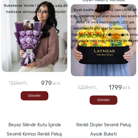
Buketlerde Yenilik ! Sevgi dolu kalp,Bir
Siyah kadife görünümlü lüks LAYNEAR
hediyeye dönüşse böyle görünürdü!
kutu içerisinde yer alan büyük boy seviml
civciv ve mini civciv buketi, LED ışık
detaylarıyla göz alıcı bir tasarım sunar.
Sarı tonların enerjisi ve yumuşacık pelu
dokusuyla hem romantik hem de neşel
bir hediye alternatifi oluşturur.
979
1350
,00 TL
,00 TL
1799
2200
,00 TL
,00 TL
Gönder
Gönder
Beyaz Silindir Kutu İçinde
Renkli Düşler Sevimli Peluş
Sevimli Kırmızı Renkli Peluş
Ayıcık Buketi