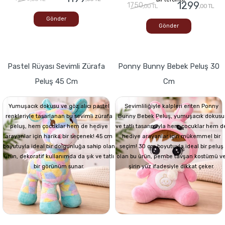
1299
1750
,00 TL
,00 TL
Gönder
Gönder
Pastel Rüyası Sevimli Zürafa
Ponny Bunny Bebek Peluş 30
Peluş 45 Cm
Cm
Yumuşacık dokusu ve göz alıcı pastel
Sevimliliğiyle kalpleri eriten Ponny
renkleriyle tasarlanan bu sevimli zürafa
Bunny Bebek Peluş, yumuşacık dokusu
peluş, hem çocuklar hem de hediye
ve tatlı tasarımıyla hem çocuklar hem d
arayanlar için harika bir seçenek! 45 cm
hediye arayanlar için mükemmel bir
boyutuyla ideal bir dolgunluğa sahip olan
seçim! 30 cm boyutuyla ideal bir peluş
ürün, dekoratif kullanımda da şık ve tatlı
olan bu ürün, pembe tavşan kostümü v
bir görünüm sunar.
şirin yüz ifadesiyle dikkat çeker.