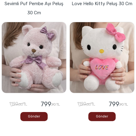
Sevimli Puf Pembe Ayı Peluş
Love Hello Kitty Peluş 30 Cm
30 Cm
799
799
1190
1190
,00 TL
,90 TL
,00 TL
,90 TL
Gönder
Gönder