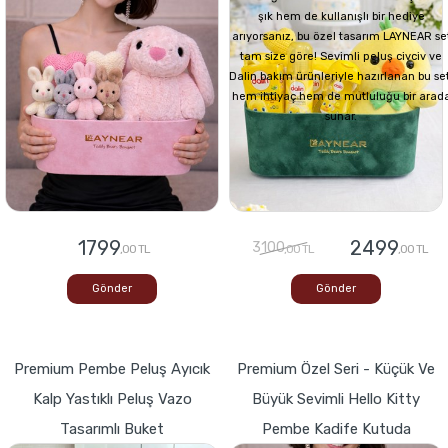
şık hem de kullanışlı bir hediye
arıyorsanız, bu özel tasarım LAYNEAR se
tam size göre! Sevimli peluş civciv ve
Dalin bakım ürünleriyle hazırlanan bu set
hem ihtiyaç hem de mutluluğu bir arad
sunar.
1799
2499
3100
,00 TL
,00 TL
,00 TL
Gönder
Gönder
Premium Pembe Peluş Ayıcık
Premium Özel Seri - Küçük Ve
Kalp Yastıklı Peluş Vazo
Büyük Sevimli Hello Kitty
Tasarımlı Buket
Pembe Kadife Kutuda