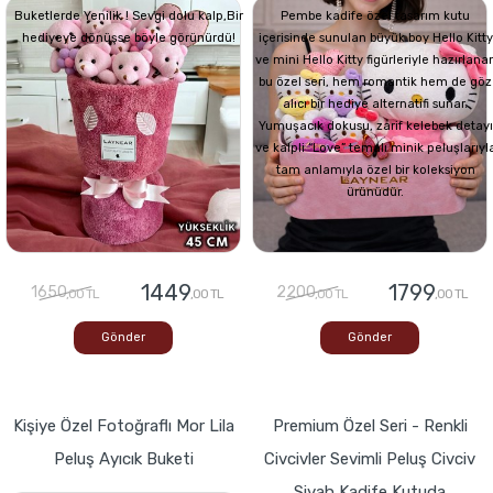
Buketlerde Yenilik ! Sevgi dolu kalp,Bir
Pembe kadife özel tasarım kutu
hediyeye dönüşse böyle görünürdü!
içerisinde sunulan büyük boy Hello Kitty
ve mini Hello Kitty figürleriyle hazırlana
bu özel seri, hem romantik hem de göz
alıcı bir hediye alternatifi sunar.
Yumuşacık dokusu, zarif kelebek detayı
ve kalpli “Love” temalı minik peluşlarıyl
tam anlamıyla özel bir koleksiyon
ürünüdür.
1449
1799
1650
2200
,00 TL
,00 TL
,00 TL
,00 TL
Gönder
Gönder
Kişiye Özel Fotoğraflı Mor Lila
Premium Özel Seri - Renkli
Peluş Ayıcık Buketi
Civcivler Sevimli Peluş Civciv
Siyah Kadife Kutuda