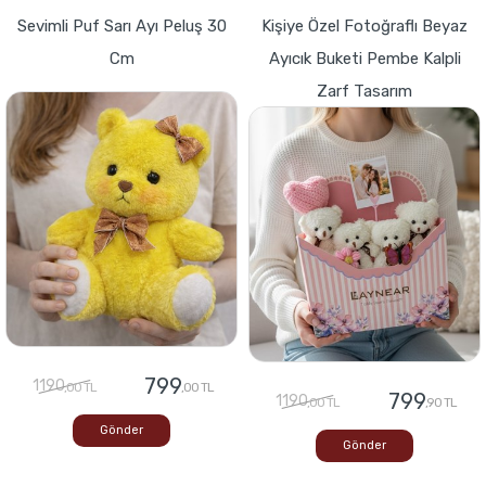
Sevimli Puf Sarı Ayı Peluş 30
Kişiye Özel Fotoğraflı Beyaz
Cm
Ayıcık Buketi Pembe Kalpli
Zarf Tasarım
799
1190
,00 TL
,00 TL
799
1190
,00 TL
,90 TL
Gönder
Gönder