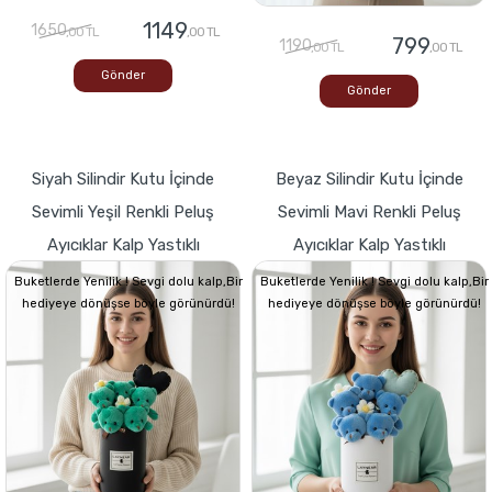
1149
1650
,00 TL
,00 TL
799
1190
,00 TL
,00 TL
Gönder
Gönder
Siyah Silindir Kutu İçinde
Beyaz Silindir Kutu İçinde
Sevimli Yeşil Renkli Peluş
Sevimli Mavi Renkli Peluş
Ayıcıklar Kalp Yastıklı
Ayıcıklar Kalp Yastıklı
Buketlerde Yenilik ! Sevgi dolu kalp,Bir
Buketlerde Yenilik ! Sevgi dolu kalp,Bir
hediyeye dönüşse böyle görünürdü!
hediyeye dönüşse böyle görünürdü!