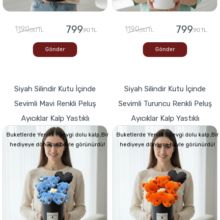
799
799
1190
1190
,00 TL
,90 TL
,00 TL
,90 TL
Gönder
Gönder
Siyah Silindir Kutu İçinde
Siyah Silindir Kutu İçinde
Sevimli Mavi Renkli Peluş
Sevimli Turuncu Renkli Peluş
Ayıcıklar Kalp Yastıklı
Ayıcıklar Kalp Yastıklı
Buketlerde Yenilik ! Sevgi dolu kalp,Bir
Buketlerde Yenilik ! Sevgi dolu kalp,Bir
hediyeye dönüşse böyle görünürdü!
hediyeye dönüşse böyle görünürdü!