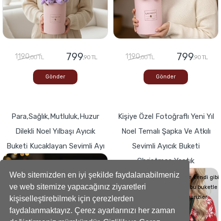
799
799
1190
1190
,00 TL
,90 TL
,00 TL
,90 TL
Gönder
Gönder
Para,Sağlık,Mutluluk,Huzur
Kişiye Özel Fotoğraflı Yeni Yıl
Dilekli Noel Yılbaşı Ayıcık
Noel Temalı Şapka Ve Atkılı
Buketi Kucaklayan Sevimli Ayı
Sevimli Ayıcık Buketi
Christmas Yastık
Buketlerde Yenilik ! Sevgi dolu kalp,Bir
hediyeye dönüşse böyle görünürdü!
Web sitemizden en iyi şekilde faydalanabilmeniz
Sevdiklerinizin Kalplerini de kendi gibi
ve web sitemize yapacağınız ziyaretleri
yumuşacık hale getirecek bu buketle
sevdiklerinize küçük süprizler
kişiselleştirebilmek için çerezlerden
yapabilirsiniz..
faydalanmaktayız. Çerez ayarlarınızı her zaman