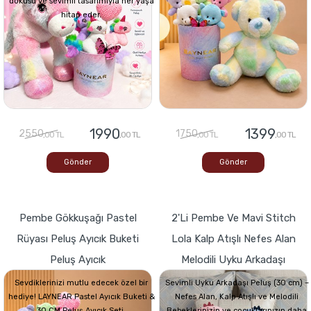
dokusu ve sevimli tasarımıyla her yaşa
hitap eder.
1990
1399
2550
1750
,00 TL
,00 TL
,00 TL
,00 TL
Gönder
Gönder
Pembe Gökkuşağı Pastel
2'li Pembe Ve Mavi Stitch
Rüyası Peluş Ayıcık Buketi
Lola Kalp Atışlı Nefes Alan
Peluş Ayıcık
Melodili Uyku Arkadaşı
Sevdiklerinizi mutlu edecek özel bir
Sevimli Uyku Arkadaşı Peluş (30 cm) –
hediye! LAYNEAR Pastel Ayıcık Buketi &
Nefes Alan, Kalp Atışlı ve Melodili
30 CM Peluş Ayıcık Seti,
Bebeklerinizin ve çocuklarınızın daha