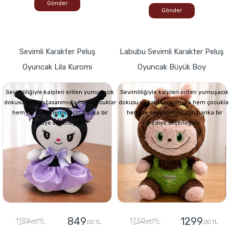
Gönder
Gönder
Sevimli Karakter Peluş
Labubu Sevimli Karakter Peluş
Oyuncak Lila Kuromi
Oyuncak Büyük Boy
Sevimliliğiyle kalpleri eriten yumuşacık
Sevimliliğiyle kalpleri eriten yumuşacık
dokusu ve tatlı tasarımıyla hem çocuklar
dokusu ve tatlı tasarımıyla hem çocukla
hem de sevdikleriniz için harika bir
hem de sevdikleriniz için harika bir
hediye seçeneğidir.
hediye seçeneğidir.
849
1299
1199
1750
,00 TL
,00 TL
,00 TL
,00 TL