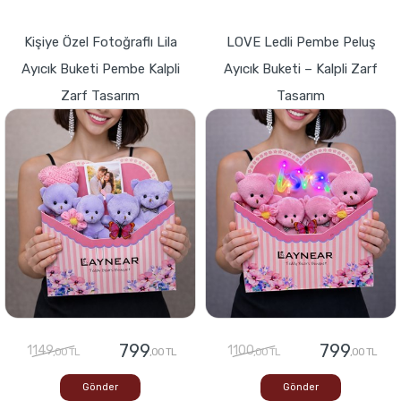
Kişiye Özel Fotoğraflı Lila
LOVE Ledli Pembe Peluş
Ayıcık Buketi Pembe Kalpli
Ayıcık Buketi – Kalpli Zarf
Zarf Tasarım
Tasarım
799
799
1149
1100
,00 TL
,00 TL
,00 TL
,00 TL
Gönder
Gönder