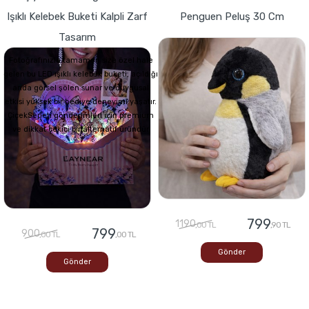
Işıklı Kelebek Buketi Kalpli Zarf
Penguen Peluş 30 Cm
Tasarım
Fotoğrafınızla tamamen size özel hale
gelen bu LED ışıklı kelebek buketi, açıldığı
anda görsel şölen sunar ve duygusal
etkisi yüksek bir hediye deneyimi yaşatır.
ÇiçekSepeti gönderimleri için premium
ve dikkat çekici bir alternatif üründür
799
1190
,00 TL
,90 TL
799
900
,00 TL
,00 TL
Gönder
Gönder