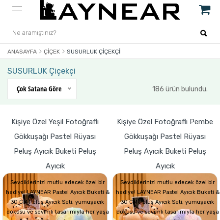
ANASAYFA
ÇIÇEK
SUSURLUK ÇIÇEKÇI
SUSURLUK Çiçekçi
Çok Satana Göre
186 ürün bulundu.
Kişiye Özel Yeşil Fotoğraflı
Kişiye Özel Fotoğraflı Pembe
Gökkuşağı Pastel Rüyası
Gökkuşağı Pastel Rüyası
Peluş Ayıcık Buketi Peluş
Peluş Ayıcık Buketi Peluş
Ayıcık
Ayıcık
Sevdiklerinizi mutlu edecek özel bir
Sevdiklerinizi mutlu edecek özel bir
hediye! LAYNEAR Pastel Ayıcık Buketi &
hediye! LAYNEAR Pastel Ayıcık Buketi &
30 CM Peluş Ayıcık Seti, yumuşacık
30 CM Peluş Ayıcık Seti, yumuşacık
dokusu ve sevimli tasarımıyla her yaşa
dokusu ve sevimli tasarımıyla her yaşa