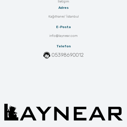
İletişim
Adres
Kağıthane/ İstanbul
E-Posta
info@laynear.com
Telefon
05398690012