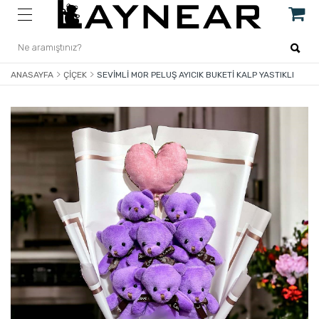
ANASAYFA
ÇIÇEK
SEVIMLI MOR PELUŞ AYICIK BUKETI KALP YASTIKLI