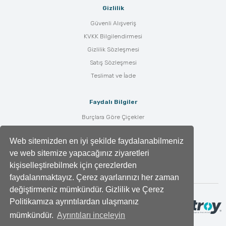
Gizlilik
Güvenli Alışveriş
KVKK Bilgilendirmesi
Gizlilik Sözleşmesi
Satış Sözleşmesi
Teslimat ve İade
Faydalı Bilgiler
Burçlara Göre Çiçekler
Çiçek Bakımı
Web sitemizden en iyi şekilde faydalanabilmeniz
Çiçek Anlamları
ve web sitemize yapacağınız ziyaretleri
Tüm Blog Yazıları
kişiselleştirebilmek için çerezlerden
faydalanmaktayız. Çerez ayarlarınızı her zaman
değiştirmeniz mümkündür. Gizlilik ve Çerez
Politikamıza ayrıntılardan ulaşmanız
mümkündür.
Ayrıntıları inceleyin