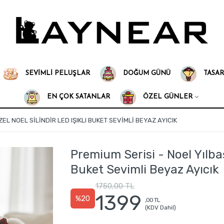
SEVIMLI PELUŞLAR
DOĞUM GÜNÜ
TASAR
EN ÇOK SATANLAR
ÖZEL GÜNLER
EL NOEL SILINDIR LED IŞIKLI BUKET SEVIMLI BEYAZ AYICIK
Premium Serisi - Noel Yılbaşı
Buket Sevimli Beyaz Ayıcık
1750,00 TL
1399
%20
,00 TL
(KDV Dahil)