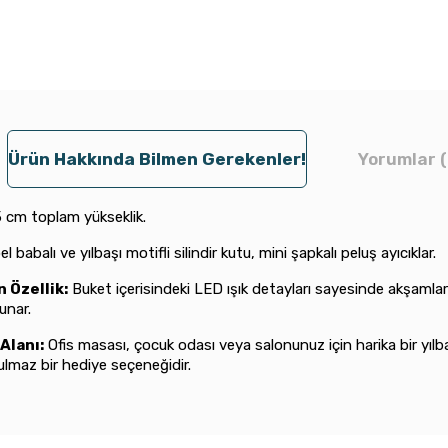
Ürün Hakkında Bilmen Gerekenler!
Yorumlar (
 cm toplam yükseklik.
l babalı ve yılbaşı motifli silindir kutu, mini şapkalı peluş ayıcıklar.
 Özellik:
Buket içerisindeki LED ışık detayları sayesinde akşamlar
unar.
Alanı:
Ofis masası, çocuk odası veya salonunuz için harika bir yılb
lmaz bir hediye seçeneğidir.