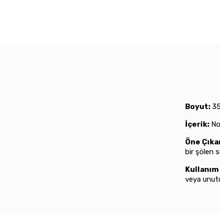
Boyut:
35
İçerik:
Noe
Öne Çıkan
bir şölen s
Kullanım 
veya unutu