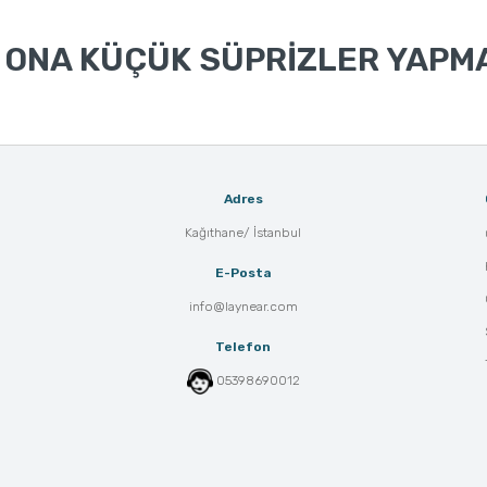
 ONA KÜÇÜK SÜPRİZLER YAPMA
Adres
Kağıthane/ İstanbul
E-Posta
info@laynear.com
Telefon
05398690012