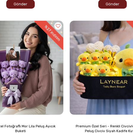
Gönder
Gönder
%27
indirim
el Fotoğraflı Mor Lila Peluş Ayıcık
Premium Özel Seri - Renkli Civcivl
Buketi
Peluş Civciv Siyah Kadife K