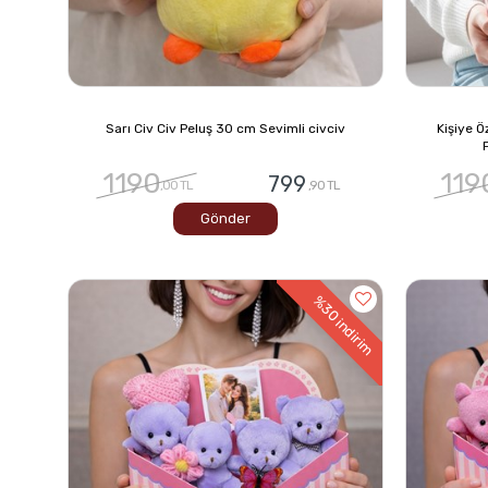
Sarı Civ Civ Peluş 30 cm Sevimli civciv
Kişiye Ö
1190
119
799
,00 TL
,90 TL
Gönder
%30
indirim