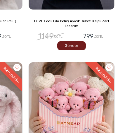
guen Peluş
LOVE Ledli Lila Peluş Ayıcık Buketi Kalpli Zarf
Tasarım
1149
9
799
,90 TL
,00 TL
,00 TL
Gönder
%20
%22
indirim
indirim