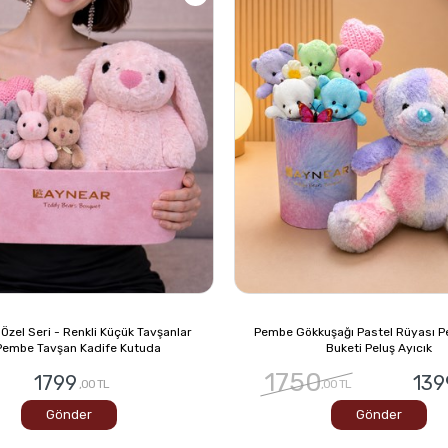
zel Seri - Renkli Küçük Tavşanlar
Pembe Gökkuşağı Pastel Rüyası Pe
Pembe Tavşan Kadife Kutuda
Buketi Peluş Ayıcık
1750
1799
139
,00 TL
,00 TL
Gönder
Gönder