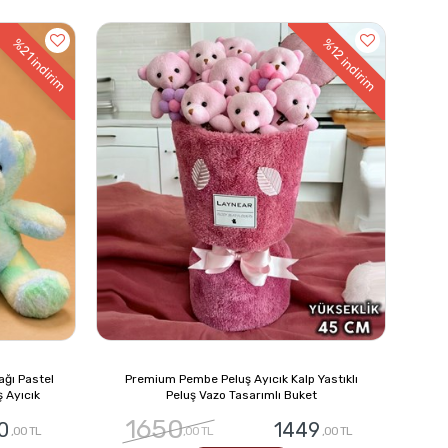
%21
%12
indirim
indirim
ağı Pastel
Premium Pembe Peluş Ayıcık Kalp Yastıklı
ş Ayıcık
Peluş Vazo Tasarımlı Buket
1650
0
1449
,00 TL
,00 TL
,00 TL