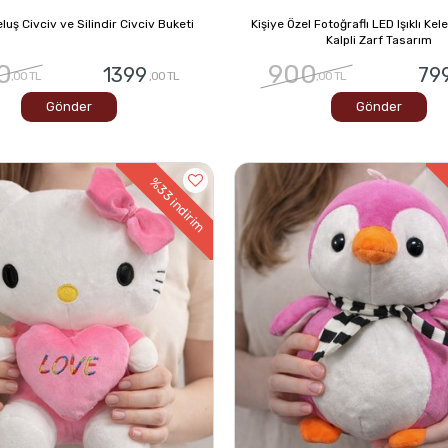
luş Civciv ve Silindir Civciv Buketi
Kişiye Özel Fotoğraflı LED Işıklı Ke
Kalpli Zarf Tasarım
0
900
1399
79
,00 TL
,00 TL
,00 TL
Gönder
Gönder
%33
indirim