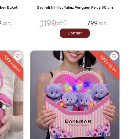
lebek Buketi
Sevimli Nihilist Yalnız Penguen Peluş 30 cm
1190
9
799
,00 TL
,00 TL
,90 TL
Gönder
%33
%30
indirim
indirim