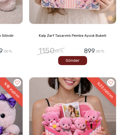
Silindir
Kalp Zarf Tasarımlı Pembe Ayıcık Buketi
1150
9
899
,00 TL
,00 TL
,00 TL
Gönder
%33
%18
indirim
indirim