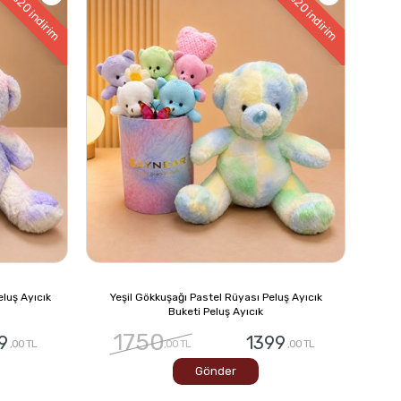
%20
%20
indirim
indirim
luş Ayıcık
Yeşil Gökkuşağı Pastel Rüyası Peluş Ayıcık
Buketi Peluş Ayıcık
1750
9
1399
,00 TL
,00 TL
,00 TL
Gönder