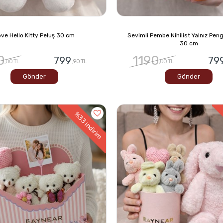
ve Hello Kitty Peluş 30 cm
Sevimli Pembe Nihilist Yalnız Pen
30 cm
0
1190
799
79
,00 TL
,90 TL
,00 TL
Gönder
Gönder
%33
indirim