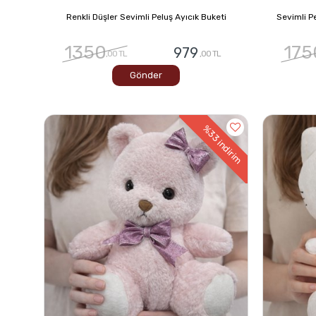
Renkli Düşler Sevimli Peluş Ayıcık Buketi
Sevimli Pe
1350
175
979
,00 TL
,00 TL
Gönder
%33
indirim