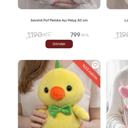
Sevimli Puf Pembe Ayı Peluş 30 cm
Lo
1190
119
799
,00 TL
,90 TL
Gönder
%33
indirim