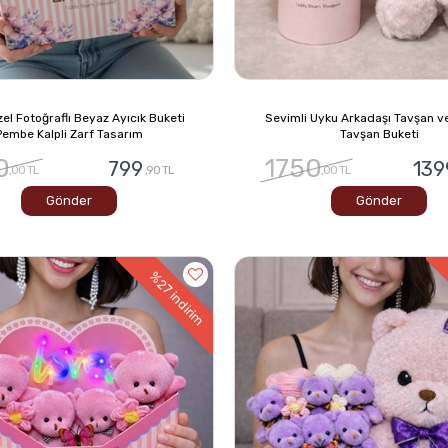
zel Fotoğraflı Beyaz Ayıcık Buketi
Sevimli Uyku Arkadaşı Tavşan ve 
Pembe Kalpli Zarf Tasarım
Tavşan Buketi
0
1750
799
139
,00 TL
,90 TL
,00 TL
Gönder
Gönder
%27
indirim