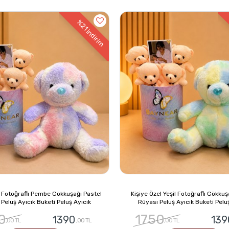
%21
indirim
l Fotoğraflı Pembe Gökkuşağı Pastel
Kişiye Özel Yeşil Fotoğraflı Gökkuş
Peluş Ayıcık Buketi Peluş Ayıcık
Rüyası Peluş Ayıcık Buketi Pelu
0
1750
1390
139
,00 TL
,00 TL
,00 TL