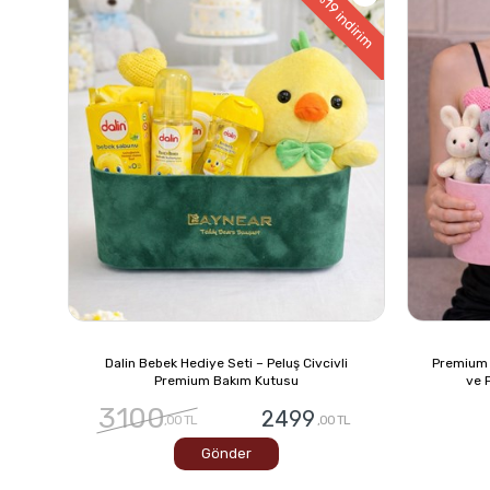
%19
indirim
Dalin Bebek Hediye Seti – Peluş Civcivli
Premium Ö
Premium Bakım Kutusu
ve 
3100
2499
,00 TL
,00 TL
Gönder