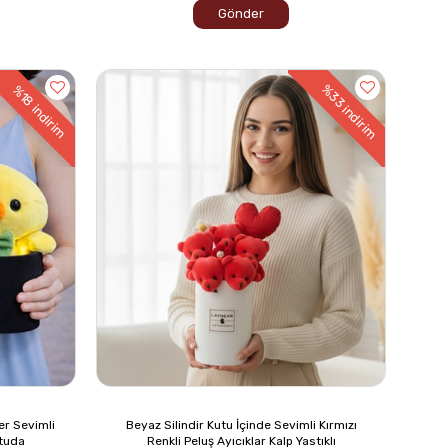
Gönder
%33
%18
indirim
indirim
er Sevimli
Beyaz Silindir Kutu İçinde Sevimli Kırmızı
utuda
Renkli Peluş Ayıcıklar Kalp Yastıklı