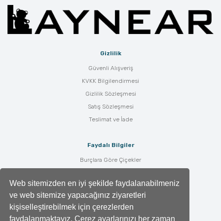
Gizlilik
Güvenli Alışveriş
KVKK Bilgilendirmesi
Gizlilik Sözleşmesi
Satış Sözleşmesi
Teslimat ve İade
Faydalı Bilgiler
Burçlara Göre Çiçekler
Çiçek Bakımı
Web sitemizden en iyi şekilde faydalanabilmeniz
Çiçek Anlamları
ve web sitemize yapacağınız ziyaretleri
Tüm Blog Yazıları
kişiselleştirebilmek için çerezlerden
faydalanmaktayız. Çerez ayarlarınızı her zaman