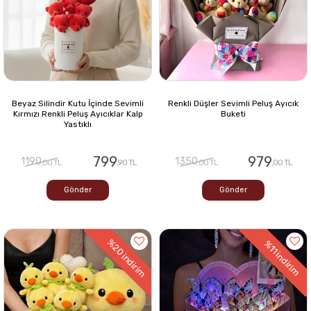
Beyaz Silindir Kutu İçinde Sevimli
Renkli Düşler Sevimli Peluş Ayıcık
Kırmızı Renkli Peluş Ayıcıklar Kalp
Buketi
Yastıklı
799
979
1190
1350
,00 TL
,90 TL
,00 TL
,00 TL
Gönder
Gönder
%20
%11
indirim
indirim