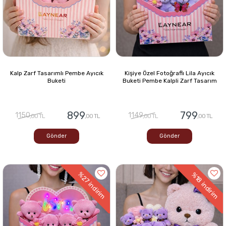
Kalp Zarf Tasarımlı Pembe Ayıcık
Kişiye Özel Fotoğraflı Lila Ayıcık
Buketi
Buketi Pembe Kalpli Zarf Tasarım
899
799
1150
1149
,00 TL
,00 TL
,00 TL
,00 TL
Gönder
Gönder
%27
%18
indirim
indirim