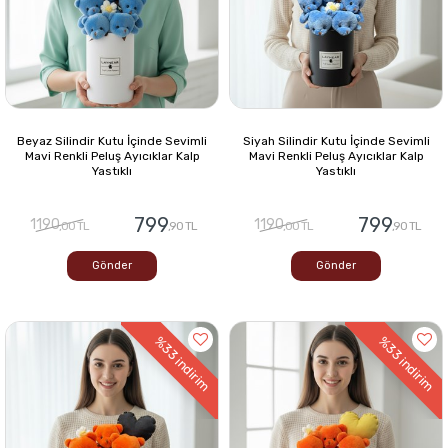
Beyaz Silindir Kutu İçinde Sevimli
Siyah Silindir Kutu İçinde Sevimli
Mavi Renkli Peluş Ayıcıklar Kalp
Mavi Renkli Peluş Ayıcıklar Kalp
Yastıklı
Yastıklı
799
799
1190
1190
,00 TL
,90 TL
,00 TL
,90 TL
Gönder
Gönder
%33
%33
indirim
indirim