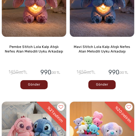
Pembe Stitch Lola Kalp Atışlı
Mavi Stitch Lola Kalp Atışlı Nefes
Nefes Alan Melodili Uyku Arkadaşı
Alan Melodili Uyku Arkadaşı
990
990
1450
1450
,00 TL
,00 TL
,00 TL
,00 TL
Gönder
Gönder
%20
%21
indirim
indirim