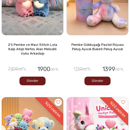
2'li Pembe ve Mavi Stitch Lola
Pembe Gökkuşağı Pastel Rüyası
Kalp Atışlı Nefes Alan Melodili
Peluş Ayıcık Buketi Peluş Ayıcık
Uyku Arkadaşı
1900
1399
2400
1750
,00 TL
,00 TL
,00 TL
,00 TL
Gönder
Gönder
%20
%22
indirim
indirim