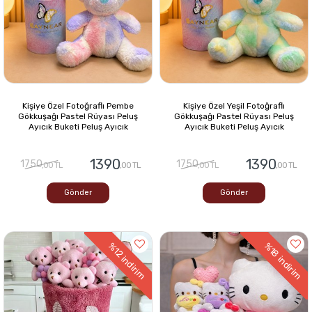
Kişiye Özel Fotoğraflı Pembe
Kişiye Özel Yeşil Fotoğraflı
Gökkuşağı Pastel Rüyası Peluş
Gökkuşağı Pastel Rüyası Peluş
Ayıcık Buketi Peluş Ayıcık
Ayıcık Buketi Peluş Ayıcık
1390
1390
1750
1750
,00 TL
,00 TL
,00 TL
,00 TL
Gönder
Gönder
%18
%12
indirim
indirim