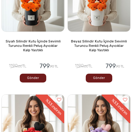
Siyah Silindir Kutu İçinde Sevimli
Beyaz Silindir Kutu İçinde Sevimli
Turuncu Renkli Peluş Ayıcıklar
Turuncu Renkli Peluş Ayıcıklar
Kalp Yastıklı
Kalp Yastıklı
799
799
1190
1190
,00 TL
,90 TL
,00 TL
,90 TL
Gönder
Gönder
%33
%33
indirim
indirim