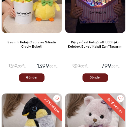
Sevimli Peluş Civciv ve Silindir
Kişiye Özel Fotoğraflı LED Işıklı
Civciv Buketi
Kelebek Buketi Kalpli Zarf Tasarım
1399
799
1750
900
,00 TL
,00 TL
,00 TL
,00 TL
Gönder
Gönder
%33
%33
indirim
indirim