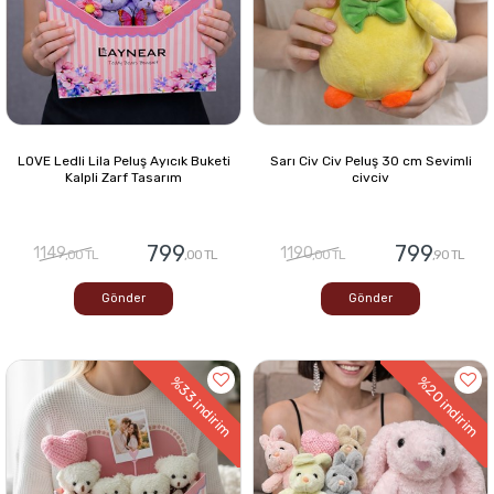
LOVE Ledli Lila Peluş Ayıcık Buketi
Sarı Civ Civ Peluş 30 cm Sevimli
Kalpli Zarf Tasarım
civciv
799
799
1149
1190
,00 TL
,00 TL
,00 TL
,90 TL
Gönder
Gönder
%33
%20
indirim
indirim