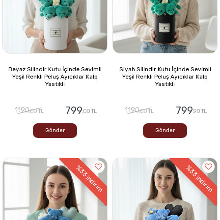
Beyaz Silindir Kutu İçinde Sevimli
Siyah Silindir Kutu İçinde Sevimli
Yeşil Renkli Peluş Ayıcıklar Kalp
Yeşil Renkli Peluş Ayıcıklar Kalp
Yastıklı
Yastıklı
799
799
1190
1190
,00 TL
,00 TL
,00 TL
,90 TL
Gönder
Gönder
%33
%33
indirim
indirim