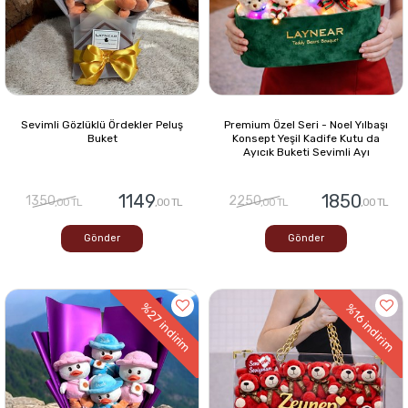
Sevimli Gözlüklü Ördekler Peluş
Premium Özel Seri - Noel Yılbaşı
Buket
Konsept Yeşil Kadife Kutu da
Ayıcık Buketi Sevimli Ayı
1149
1850
1350
2250
,00 TL
,00 TL
,00 TL
,00 TL
Gönder
Gönder
%27
%16
indirim
indirim