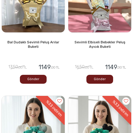
Bal Dudaklı Sevimli Peluş Arılar
Sevimli Elbiseli Bebekler Peluş
Buketi
Ayıcık Buketi
1149
1149
1350
1650
,00 TL
,00 TL
,00 TL
,00 TL
Gönder
Gönder
%33
%33
indirim
indirim