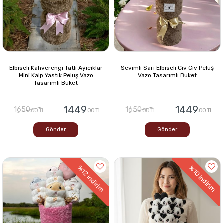
Elbiseli Kahverengi Tatlı Ayıcıklar
Sevimli Sarı Elbiseli Civ Civ Peluş
Mini Kalp Yastık Peluş Vazo
Vazo Tasarımlı Buket
Tasarımlı Buket
1449
1449
1650
1650
,00 TL
,00 TL
,00 TL
,00 TL
Gönder
Gönder
%12
%10
indirim
indirim