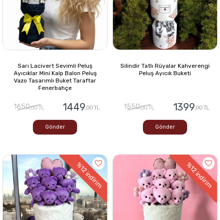
Sarı Lacivert Sevimli Peluş
Silindir Tatlı Rüyalar Kahverengi
Ayıcıklar Mini Kalp Balon Peluş
Peluş Ayıcık Buketi
Vazo Tasarımlı Buket Taraftar
Fenerbahçe
1449
1399
1650
1550
,00 TL
,00 TL
,00 TL
,00 TL
Gönder
Gönder
%12
%12
indirim
indirim