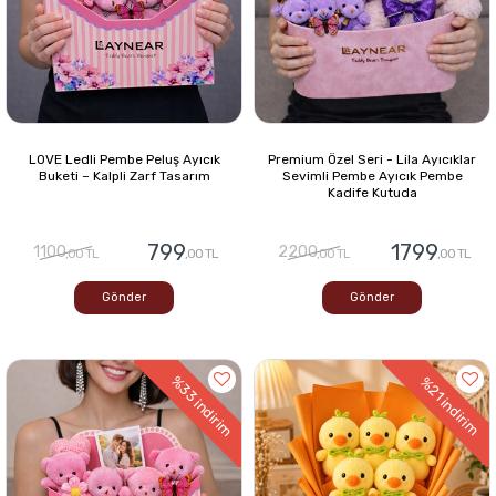
LOVE Ledli Pembe Peluş Ayıcık
Premium Özel Seri - Lila Ayıcıklar
Buketi – Kalpli Zarf Tasarım
Sevimli Pembe Ayıcık Pembe
Kadife Kutuda
799
1799
1100
2200
,00 TL
,00 TL
,00 TL
,00 TL
Gönder
Gönder
%33
%21
indirim
indirim