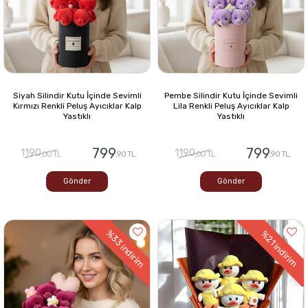
Siyah Silindir Kutu İçinde Sevimli
Pembe Silindir Kutu İçinde Sevimli
Kırmızı Renkli Peluş Ayıcıklar Kalp
Lila Renkli Peluş Ayıcıklar Kalp
Yastıklı
Yastıklı
799
799
1190
1190
,00 TL
,90 TL
,00 TL
,90 TL
Gönder
Gönder
%33
%21
indirim
indirim