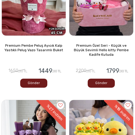
Premium Pembe Peluş Ayıcık Kalp
Premium Özel Seri - Küçük ve
Yastıklı Peluş Vazo Tasarımlı Buket
Büyük Sevimli Hello kitty Pembe
Kadife Kutuda
1449
1799
1650
2200
,00 TL
,00 TL
,00 TL
,00 TL
Gönder
Gönder
%27
%18
indirim
indirim