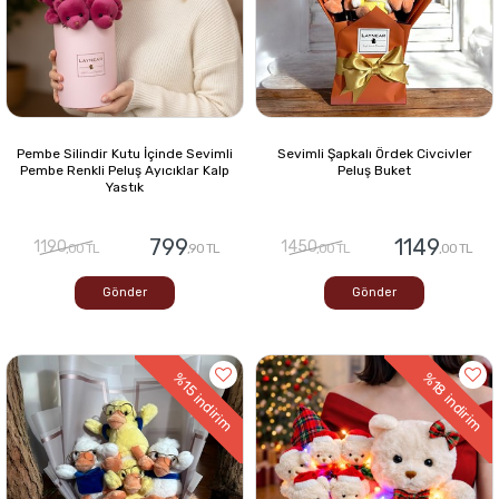
Pembe Silindir Kutu İçinde Sevimli
Sevimli Şapkalı Ördek Civcivler
Pembe Renkli Peluş Ayıcıklar Kalp
Peluş Buket
Yastık
799
1149
1190
1450
,00 TL
,90 TL
,00 TL
,00 TL
Gönder
Gönder
%18
%15
indirim
indirim