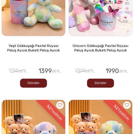
Yeşil Gökkuşağı Pastel Rüyası
Ünicorn Gökkuşağı Pastel Rüyası
Peluş Ayıcık Buketi Peluş Ayıcık
Peluş Ayıcık Buketi Peluş Ayıcık
1399
1990
1750
2550
,00 TL
,00 TL
,00 TL
,00 TL
Gönder
Gönder
%21
%21
indirim
indirim