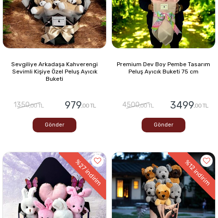
Sevgiliye Arkadaşa Kahverengi
Premium Dev Boy Pembe Tasarım
Sevimli Kişiye Özel Peluş Ayıcık
Peluş Ayıcık Buketi 75 cm
Buketi
979
3499
1350
4500
,00 TL
,00 TL
,00 TL
,00 TL
Gönder
Gönder
%27
%12
indirim
indirim