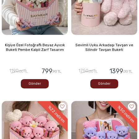
Kişiye Özel Fotoğraflı Beyaz Ayıcık
Sevimli Uyku Arkadaşı Tavşan ve
Buketi Pembe Kalpli Zarf Tasarım
Silindir Tavşan Buketi
799
1399
1190
1750
,00 TL
,90 TL
,00 TL
,00 TL
Gönder
Gönder
%22
%30
indirim
indirim