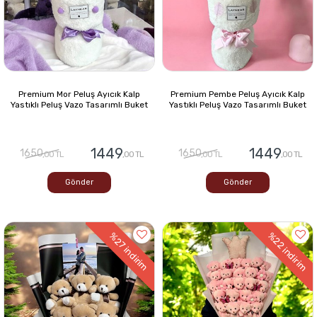
Premium Mor Peluş Ayıcık Kalp
Premium Pembe Peluş Ayıcık Kalp
Yastıklı Peluş Vazo Tasarımlı Buket
Yastıklı Peluş Vazo Tasarımlı Buket
1449
1449
1650
1650
,00 TL
,00 TL
,00 TL
,00 TL
Gönder
Gönder
%22
%27
indirim
indirim