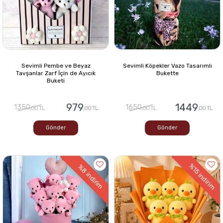
Sevimli Pembe ve Beyaz
Sevimli Köpekler Vazo Tasarımlı
Tavşanlar Zarf İçin de Ayıcık
Bukette
Buketi
979
1449
1350
1650
,00 TL
,00 TL
,00 TL
,00 TL
Gönder
Gönder
%15
%8
indirim
indirim