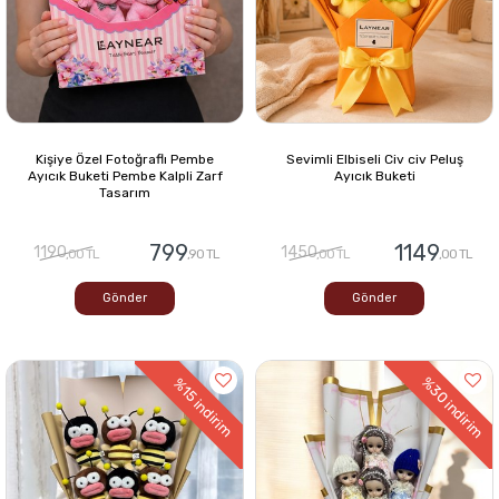
Kişiye Özel Fotoğraflı Pembe
Sevimli Elbiseli Civ civ Peluş
Ayıcık Buketi Pembe Kalpli Zarf
Ayıcık Buketi
Tasarım
799
1149
1190
1450
,00 TL
,90 TL
,00 TL
,00 TL
Gönder
Gönder
%30
%15
indirim
indirim