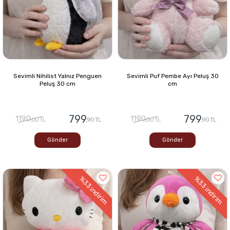
Sevimli Nihilist Yalnız Penguen
Sevimli Puf Pembe Ayı Peluş 30
Peluş 30 cm
cm
799
799
1190
1190
,00 TL
,90 TL
,00 TL
,90 TL
Gönder
Gönder
%33
%33
indirim
indirim