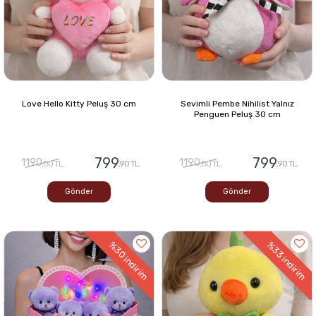
Love Hello Kitty Peluş 30 cm
Sevimli Pembe Nihilist Yalnız
Penguen Peluş 30 cm
799
799
1190
1190
,00 TL
,90 TL
,00 TL
,90 TL
Gönder
Gönder
%30
%33
indirim
indirim