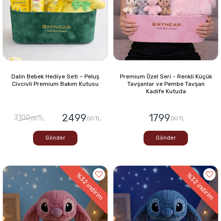
Dalin Bebek Hediye Seti – Peluş
Premium Özel Seri - Renkli Küçük
Civcivli Premium Bakım Kutusu
Tavşanlar ve Pembe Tavşan
Kadife Kutuda
2499
1799
3100
,00 TL
,00 TL
,00 TL
Gönder
Gönder
%32
%32
indirim
indirim