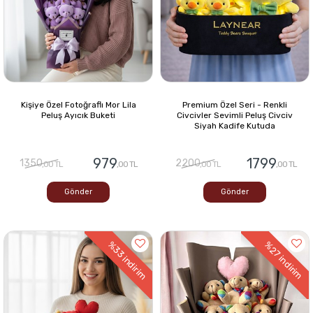
Kişiye Özel Fotoğraflı Mor Lila
Premium Özel Seri - Renkli
Peluş Ayıcık Buketi
Civcivler Sevimli Peluş Civciv
Siyah Kadife Kutuda
979
1799
1350
2200
,00 TL
,00 TL
,00 TL
,00 TL
Gönder
Gönder
%33
%27
indirim
indirim