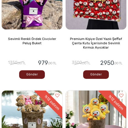
Sevimli Renkli Ördek Civcivler
Premium Kişiye Özel Yazılı Şeffaf
Peluş Buket
Çanta Kutu İçerisinde Sevimli
Kırmızı Ayıcıklar
979
2950
1350
3500
,00 TL
,00 TL
,00 TL
,00 TL
Gönder
Gönder
%12
%12
indirim
indirim