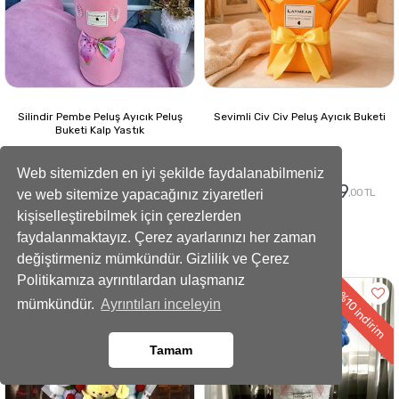
Silindir Pembe Peluş Ayıcık Peluş
Sevimli Civ Civ Peluş Ayıcık Buketi
Buketi Kalp Yastık
Web sitemizden en iyi şekilde faydalanabilmeniz
1429
979
1550
1150
,00 TL
,00 TL
,00 TL
,00 TL
ve web sitemize yapacağınız ziyaretleri
kişiselleştirebilmek için çerezlerden
Gönder
Gönder
faydalanmaktayız. Çerez ayarlarınızı her zaman
değiştirmeniz mümkündür. Gizlilik ve Çerez
Politikamıza ayrıntılardan ulaşmanız
%21
%10
mümkündür.
Ayrıntıları inceleyin
indirim
indirim
Tamam