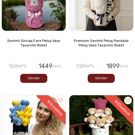
Sevimli Sincap,Fare Peluş Vazo
Premium Sevimli Peluş Pandalar
Tasarımlı Buket
Peluş Vazo Tasarımlı Buket
1449
1899
1650
2100
,00 TL
,00 TL
,00 TL
,00 TL
Gönder
Gönder
%12
%10
indirim
indirim