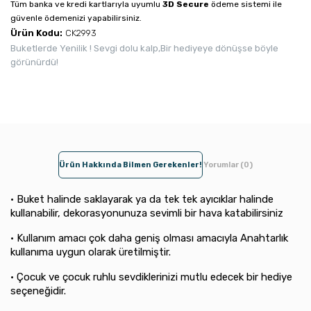
Tüm banka ve kredi kartlarıyla uyumlu
3D Secure
ödeme sistemi ile
güvenle ödemenizi yapabilirsiniz.
Ürün Kodu:
CK2993
Buketlerde Yenilik ! Sevgi dolu kalp,Bir hediyeye dönüşse böyle
görünürdü!
Ürün Hakkında Bilmen Gerekenler!
Yorumlar (0)
• Buket halinde saklayarak ya da tek tek ayıcıklar halinde
kullanabilir, dekorasyonunuza sevimli bir hava katabilirsiniz
• Kullanım amacı çok daha geniş olması amacıyla Anahtarlık
kullanıma uygun olarak üretilmiştir.
• Çocuk ve çocuk ruhlu sevdiklerinizi mutlu edecek bir hediye
seçeneğidir.