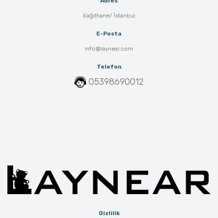
Adres
Kağıthane/ İstanbul
E-Posta
info@laynear.com
Telefon
05398690012
Gizlilik