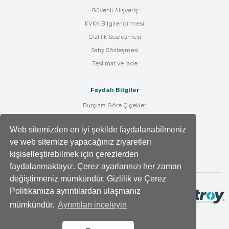
Güvenli Alışveriş
KVKK Bilgilendirmesi
Gizlilik Sözleşmesi
Satış Sözleşmesi
Teslimat ve İade
Faydalı Bilgiler
Burçlara Göre Çiçekler
Çiçek Bakımı
Web sitemizden en iyi şekilde faydalanabilmeniz
Çiçek Anlamları
ve web sitemize yapacağınız ziyaretleri
Tüm Blog Yazıları
kişiselleştirebilmek için çerezlerden
faydalanmaktayız. Çerez ayarlarınızı her zaman
değiştirmeniz mümkündür. Gizlilik ve Çerez
Politikamıza ayrıntılardan ulaşmanız
mümkündür.
Ayrıntıları inceleyin