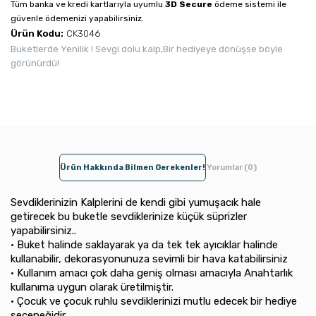
Tüm banka ve kredi kartlarıyla uyumlu
3D Secure
ödeme sistemi ile
güvenle ödemenizi yapabilirsiniz.
Ürün Kodu:
CK3046
Buketlerde Yenilik ! Sevgi dolu kalp,Bir hediyeye dönüşse böyle
görünürdü!
Ürün Hakkında Bilmen Gerekenler!
Yorumlar (0)
Sevdiklerinizin Kalplerini de kendi gibi yumuşacık hale
getirecek bu buketle sevdiklerinize küçük süprizler
yapabilirsiniz..
• Buket halinde saklayarak ya da tek tek ayıcıklar halinde
kullanabilir, dekorasyonunuza sevimli bir hava katabilirsiniz
• Kullanım amacı çok daha geniş olması amacıyla Anahtarlık
kullanıma uygun olarak üretilmiştir.
• Çocuk ve çocuk ruhlu sevdiklerinizi mutlu edecek bir hediye
seçeneğidir.