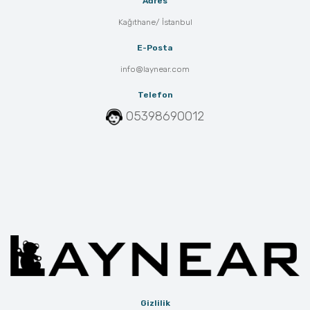
Adres
Kağıthane/ İstanbul
E-Posta
info@laynear.com
Telefon
05398690012
Gizlilik