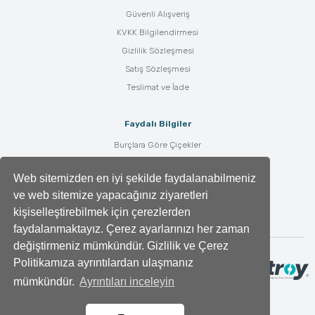
Güvenli Alışveriş
KVKK Bilgilendirmesi
Gizlilik Sözleşmesi
Satış Sözleşmesi
Teslimat ve İade
Faydalı Bilgiler
Burçlara Göre Çiçekler
Çiçek Bakımı
Web sitemizden en iyi şekilde faydalanabilmeniz
Çiçek Anlamları
ve web sitemize yapacağınız ziyaretleri
Tüm Blog Yazıları
kişiselleştirebilmek için çerezlerden
faydalanmaktayız. Çerez ayarlarınızı her zaman
değiştirmeniz mümkündür. Gizlilik ve Çerez
Politikamıza ayrıntılardan ulaşmanız
mümkündür.
Ayrıntıları inceleyin