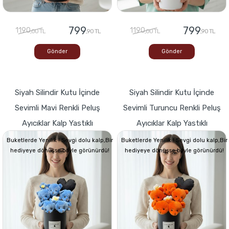
799
799
1190
1190
,00 TL
,90 TL
,00 TL
,90 TL
Gönder
Gönder
Siyah Silindir Kutu İçinde
Siyah Silindir Kutu İçinde
Sevimli Mavi Renkli Peluş
Sevimli Turuncu Renkli Peluş
Ayıcıklar Kalp Yastıklı
Ayıcıklar Kalp Yastıklı
Buketlerde Yenilik ! Sevgi dolu kalp,Bir
Buketlerde Yenilik ! Sevgi dolu kalp,Bir
hediyeye dönüşse böyle görünürdü!
hediyeye dönüşse böyle görünürdü!