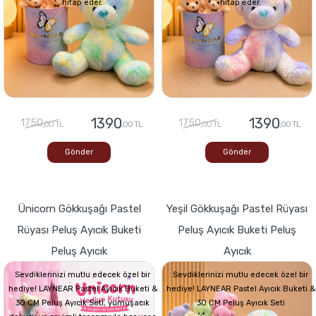
hitap eder.
hitap eder.
1390
1390
1750
1750
,00 TL
,00 TL
,00 TL
,00 TL
Gönder
Gönder
Ünicorn Gökkuşağı Pastel
Yeşil Gökkuşağı Pastel Rüyası
Rüyası Peluş Ayıcık Buketi
Peluş Ayıcık Buketi Peluş
Peluş Ayıcık
Ayıcık
Sevdiklerinizi mutlu edecek özel bir
Sevdiklerinizi mutlu edecek özel bir
hediye! LAYNEAR Pastel Ayıcık Buketi &
hediye! LAYNEAR Pastel Ayıcık Buketi &
30 CM Peluş Ayıcık Seti, yumuşacık
30 CM Peluş Ayıcık Seti