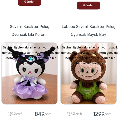
Gönder
Gönder
Sevimli Karakter Peluş
Labubu Sevimli Karakter Peluş
Oyuncak Lila Kuromi
Oyuncak Büyük Boy
Sevimliliğiyle kalpleri eriten yumuşacık
Sevimliliğiyle kalpleri eriten yumuşacık
dokusu ve tatlı tasarımıyla hem çocuklar
dokusu ve tatlı tasarımıyla hem çocukla
hem de sevdikleriniz için harika bir
hem de sevdikleriniz için harika bir
hediye seçeneğidir.
hediye seçeneğidir.
849
1299
1199
1750
,00 TL
,00 TL
,00 TL
,00 TL