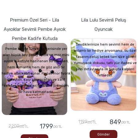
Premium Özel Seri - Lila
Lila Lulu Sevimli Peluş
Ayıcıklar Sevimli Pembe Ayıcık
Oyuncak
Pembe Kadife Kutuda
Sevdiklerinize hem sevimli hem de
Pembe kadife lüks kutu içerisinde yer
anlamlı bir hediye arıyorsanız, bu özel
alan büyük boy peluş ayıcık ve mor mini
tasarım peluş bebek tam size göre!
ayıcık buketiyle hazırlanan bu özel seri,
Yumuşacık dokusu, tatlı yüz ifadesi ve
hem romantik hem de göz alıcı bir
şirin detaylarıyla ilk bakışta kalpleri
hediye alternatifi sunar. Parlak mor fiyonk
fetheder.
detayları, kalp aksesuarları ve zarif
kelebek süslemeleri tasarıma premium
bir hava katmaktadır.
849
1199
,00 TL
,00 TL
1799
2200
,00 TL
,00 TL
Gönder