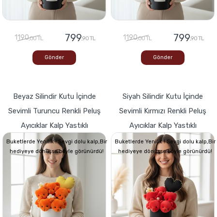
799
799
1190
1190
,00 TL
,90 TL
,00 TL
,90 TL
Gönder
Gönder
Beyaz Silindir Kutu İçinde
Siyah Silindir Kutu İçinde
Sevimli Turuncu Renkli Peluş
Sevimli Kırmızı Renkli Peluş
Ayıcıklar Kalp Yastıklı
Ayıcıklar Kalp Yastıklı
Buketlerde Yenilik ! Sevgi dolu kalp,Bir
Buketlerde Yenilik ! Sevgi dolu kalp,Bir
hediyeye dönüşse böyle görünürdü!
hediyeye dönüşse böyle görünürdü!