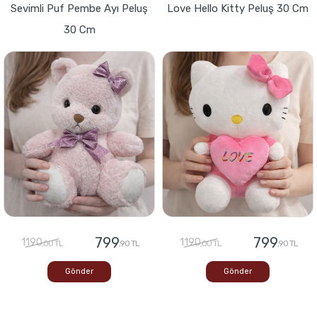
Sevimli Puf Pembe Ayı Peluş
Love Hello Kitty Peluş 30 Cm
30 Cm
799
799
1190
1190
,00 TL
,90 TL
,00 TL
,90 TL
Gönder
Gönder