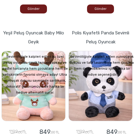
Gönder
Gönder
Yeşil Peluş Oyuncak Baby Milo
Polis Kıyafetli Panda Sevimli
Geyik
Peluş Oyuncak
Sevimliliğiyle kalpleri eriten bu özel
Sevimliliğiyle kalpleri eriten yumuşacık
peluş oyuncak, geyik temalı şapkası ve
dokusu ve tatlı tasarımıyla hem çocukla
pastel tonlarıyla hem çocukların hem de
hem de sevdikleriniz için harika bir
yetişkinlerin favorisi olmaya aday! Ultra
hediye seçeneğidir.
yumuşak dokusu sayesinde sarılmalık,
dekoratif görünümüyle de harika bir
hediye alternatifi sunar.
849
849
1199
1199
,00 TL
,00 TL
,00 TL
,00 TL