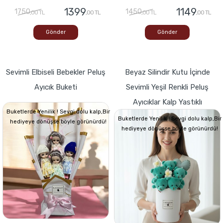
1399
1149
1750
1450
,00 TL
,00 TL
,00 TL
,00 TL
Gönder
Gönder
Sevimli Elbiseli Bebekler Peluş
Beyaz Silindir Kutu İçinde
Ayıcık Buketi
Sevimli Yeşil Renkli Peluş
Ayıcıklar Kalp Yastıklı
Buketlerde Yenilik ! Sevgi dolu kalp,Bir
Buketlerde Yenilik ! Sevgi dolu kalp,Bir
hediyeye dönüşse böyle görünürdü!
hediyeye dönüşse böyle görünürdü!