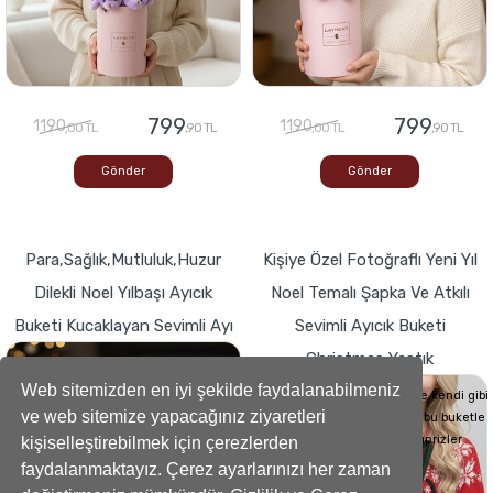
799
799
1190
1190
,00 TL
,90 TL
,00 TL
,90 TL
Gönder
Gönder
Para,Sağlık,Mutluluk,Huzur
Kişiye Özel Fotoğraflı Yeni Yıl
Dilekli Noel Yılbaşı Ayıcık
Noel Temalı Şapka Ve Atkılı
Buketi Kucaklayan Sevimli Ayı
Sevimli Ayıcık Buketi
Christmas Yastık
Buketlerde Yenilik ! Sevgi dolu kalp,Bir
hediyeye dönüşse böyle görünürdü!
Web sitemizden en iyi şekilde faydalanabilmeniz
Sevdiklerinizin Kalplerini de kendi gibi
ve web sitemize yapacağınız ziyaretleri
yumuşacık hale getirecek bu buketle
sevdiklerinize küçük süprizler
kişiselleştirebilmek için çerezlerden
yapabilirsiniz..
faydalanmaktayız. Çerez ayarlarınızı her zaman