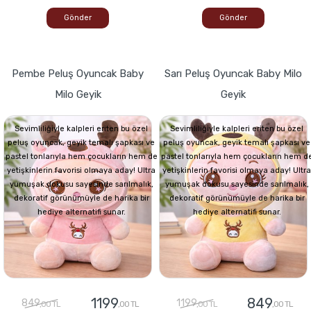
Gönder
Gönder
Pembe Peluş Oyuncak Baby
Sarı Peluş Oyuncak Baby Milo
Milo Geyik
Geyik
Sevimliliğiyle kalpleri eriten bu özel
Sevimliliğiyle kalpleri eriten bu özel
peluş oyuncak, geyik temalı şapkası ve
peluş oyuncak, geyik temalı şapkası ve
pastel tonlarıyla hem çocukların hem de
pastel tonlarıyla hem çocukların hem d
yetişkinlerin favorisi olmaya aday! Ultra
yetişkinlerin favorisi olmaya aday! Ultra
yumuşak dokusu sayesinde sarılmalık,
yumuşak dokusu sayesinde sarılmalık,
dekoratif görünümüyle de harika bir
dekoratif görünümüyle de harika bir
hediye alternatifi sunar.
hediye alternatifi sunar.
1199
849
849
1199
,00 TL
,00 TL
,00 TL
,00 TL