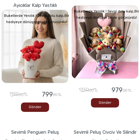
Ayıcıklar Kalp Yastıklı
Buketlerde Yenilik ! Sevgi dolu kalp,Bir
Buketlerde Yenilik ! Sevgi dolu kalp,Bir
hediyeye dönüşse böyle görünürdü!
hediyeye dönüşse böyle görünürdü!
979
1350
,00 TL
,00 TL
799
1190
,00 TL
,90 TL
Gönder
Gönder
Sevimli Penguen Peluş
Sevimli Peluş Civciv Ve Silindir