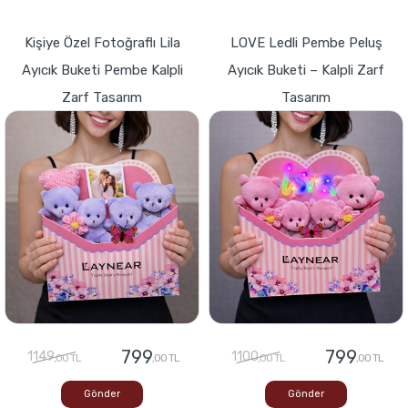
Kişiye Özel Fotoğraflı Lila
LOVE Ledli Pembe Peluş
Ayıcık Buketi Pembe Kalpli
Ayıcık Buketi – Kalpli Zarf
Zarf Tasarım
Tasarım
799
799
1149
1100
,00 TL
,00 TL
,00 TL
,00 TL
Gönder
Gönder