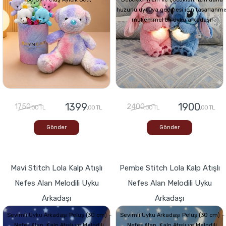
huzurlu uykuya geçmesi için tasarlanmı
mükemmel bir uyku arkadaşı!
1399
1900
1750
2400
,00 TL
,00 TL
,00 TL
,00 TL
Gönder
Gönder
Mavi Stitch Lola Kalp Atışlı
Pembe Stitch Lola Kalp Atışlı
Nefes Alan Melodili Uyku
Nefes Alan Melodili Uyku
Arkadaşı
Arkadaşı
Sevimli Uyku Arkadaşı Peluş (30 cm) –
Sevimli Uyku Arkadaşı Peluş (30 cm) –
Nefes Alan, Kalp Atışlı ve Melodili
Nefes Alan, Kalp Atışlı ve Melodili