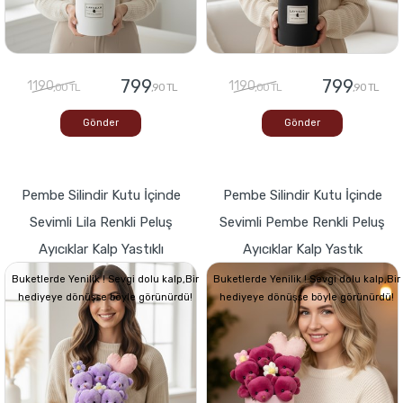
799
799
1190
1190
,00 TL
,90 TL
,00 TL
,90 TL
Gönder
Gönder
Pembe Silindir Kutu İçinde
Pembe Silindir Kutu İçinde
Sevimli Lila Renkli Peluş
Sevimli Pembe Renkli Peluş
Ayıcıklar Kalp Yastıklı
Ayıcıklar Kalp Yastık
Buketlerde Yenilik ! Sevgi dolu kalp,Bir
Buketlerde Yenilik ! Sevgi dolu kalp,Bir
hediyeye dönüşse böyle görünürdü!
hediyeye dönüşse böyle görünürdü!