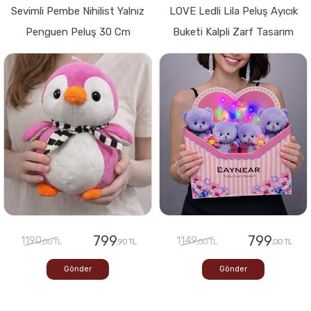
Sevimli Pembe Nihilist Yalnız
LOVE Ledli Lila Peluş Ayıcık
Penguen Peluş 30 Cm
Buketi Kalpli Zarf Tasarım
799
799
1190
1149
,00 TL
,90 TL
,00 TL
,00 TL
Gönder
Gönder