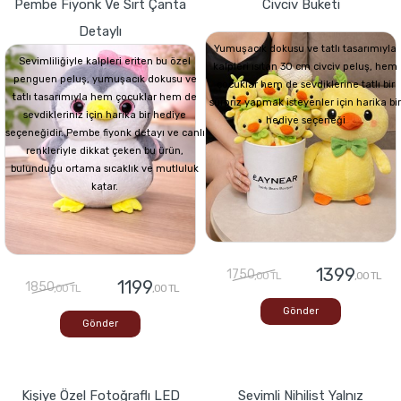
Pembe Fiyonk Ve Sırt Çanta
Civciv Buketi
Detaylı
Yumuşacık dokusu ve tatlı tasarımıyla
Sevimliliğiyle kalpleri eriten bu özel
kalpleri ısıtan 30 cm civciv peluş, hem
penguen peluş, yumuşacık dokusu ve
çocuklar hem de sevdiklerine tatlı bir
tatlı tasarımıyla hem çocuklar hem de
sürpriz yapmak isteyenler için harika bir
sevdikleriniz için harika bir hediye
hediye seçeneği
seçeneğidir. Pembe fiyonk detayı ve canlı
renkleriyle dikkat çeken bu ürün,
bulunduğu ortama sıcaklık ve mutluluk
katar.
1399
1750
,00 TL
,00 TL
1199
1850
,00 TL
,00 TL
Gönder
Gönder
Kişiye Özel Fotoğraflı LED
Sevimli Nihilist Yalnız