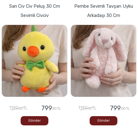
Sarı Civ Civ Peluş 30 Cm
Pembe Sevimli Tavşan Uyku
Sevimli Civciv
Arkadaşı 30 Cm
799
799
1190
1190
,00 TL
,90 TL
,00 TL
,00 TL
Gönder
Gönder