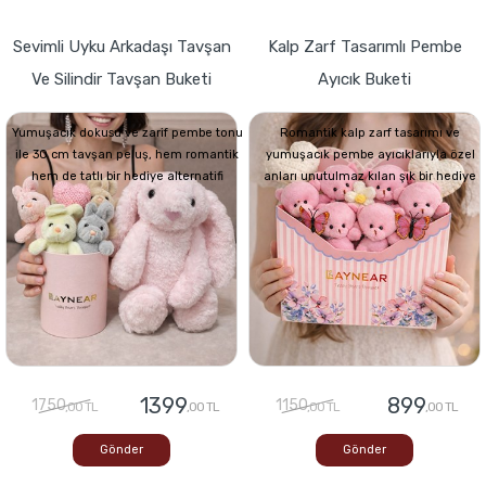
Sevimli Uyku Arkadaşı Tavşan
Kalp Zarf Tasarımlı Pembe
Ve Silindir Tavşan Buketi
Ayıcık Buketi
Yumuşacık dokusu ve zarif pembe tonu
Romantik kalp zarf tasarımı ve
ile 30 cm tavşan peluş, hem romantik
yumuşacık pembe ayıcıklarıyla özel
hem de tatlı bir hediye alternatifi
anları unutulmaz kılan şık bir hediye
1399
899
1750
1150
,00 TL
,00 TL
,00 TL
,00 TL
Gönder
Gönder