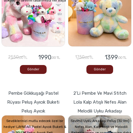
dokusu ve sevimli tasarımıyla her yaşa
hitap eder.
1990
1399
2550
1750
,00 TL
,00 TL
,00 TL
,00 TL
Gönder
Gönder
Pembe Gökkuşağı Pastel
2'li Pembe Ve Mavi Stitch
Rüyası Peluş Ayıcık Buketi
Lola Kalp Atışlı Nefes Alan
Peluş Ayıcık
Melodili Uyku Arkadaşı
Sevdiklerinizi mutlu edecek özel bir
Sevimli Uyku Arkadaşı Peluş (30 cm) –
hediye! LAYNEAR Pastel Ayıcık Buketi &
Nefes Alan, Kalp Atışlı ve Melodili
30 CM Peluş Ayıcık Seti,
Bebeklerinizin ve çocuklarınızın daha