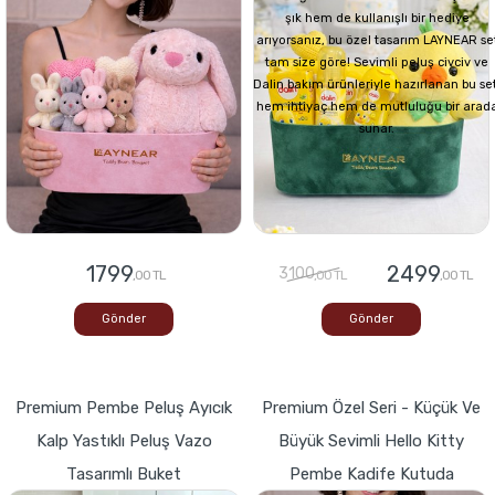
şık hem de kullanışlı bir hediye
arıyorsanız, bu özel tasarım LAYNEAR se
tam size göre! Sevimli peluş civciv ve
Dalin bakım ürünleriyle hazırlanan bu set
hem ihtiyaç hem de mutluluğu bir arad
sunar.
1799
2499
3100
,00 TL
,00 TL
,00 TL
Gönder
Gönder
Premium Pembe Peluş Ayıcık
Premium Özel Seri - Küçük Ve
Kalp Yastıklı Peluş Vazo
Büyük Sevimli Hello Kitty
Tasarımlı Buket
Pembe Kadife Kutuda