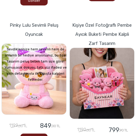
Gönder
Pinky Lulu Sevimli Peluş
Kişiye Özel Fotoğraflı Pembe
Oyuncak
Ayıcık Buketi Pembe Kalpli
Zarf Tasarım
Sevdiklerinize hem sevimli hem de
anlamlı bir hediye arıyorsanız, bu özel
tasarım peluş bebek tam size göre!
Yumuşacık dokusu, tatlı yüz ifadesi ve
şirin detaylarıyla ilk bakışta kalpleri
fetheder.
849
1199
,00 TL
,00 TL
799
1190
,00 TL
,90 TL