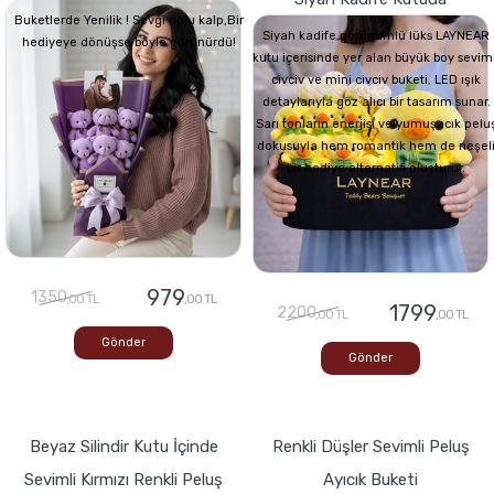
Buketlerde Yenilik ! Sevgi dolu kalp,Bir
Siyah kadife görünümlü lüks LAYNEAR
hediyeye dönüşse böyle görünürdü!
kutu içerisinde yer alan büyük boy seviml
civciv ve mini civciv buketi, LED ışık
detaylarıyla göz alıcı bir tasarım sunar.
Sarı tonların enerjisi ve yumuşacık pelu
dokusuyla hem romantik hem de neşel
bir hediye alternatifi oluşturur.
979
1350
,00 TL
,00 TL
1799
2200
,00 TL
,00 TL
Gönder
Gönder
Beyaz Silindir Kutu İçinde
Renkli Düşler Sevimli Peluş
Sevimli Kırmızı Renkli Peluş
Ayıcık Buketi