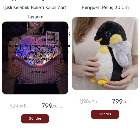
Işıklı Kelebek Buketi Kalpli Zarf
Penguen Peluş 30 Cm
Tasarım
Fotoğrafınızla tamamen size özel hale
gelen bu LED ışıklı kelebek buketi, açıldığı
anda görsel şölen sunar ve duygusal
etkisi yüksek bir hediye deneyimi yaşatır.
ÇiçekSepeti gönderimleri için premium
ve dikkat çekici bir alternatif üründür
799
1190
,00 TL
,90 TL
799
900
,00 TL
,00 TL
Gönder
Gönder