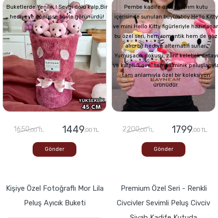
Buketlerde Yenilik ! Sevgi dolu kalp,Bir
Pembe kadife özel tasarım kutu
hediyeye dönüşse böyle görünürdü!
içerisinde sunulan büyük boy Hello Kitty
ve mini Hello Kitty figürleriyle hazırlana
bu özel seri, hem romantik hem de göz
alıcı bir hediye alternatifi sunar.
Yumuşacık dokusu, zarif kelebek detayı
ve kalpli “Love” temalı minik peluşlarıyl
tam anlamıyla özel bir koleksiyon
ürünüdür.
1449
1799
1650
2200
,00 TL
,00 TL
,00 TL
,00 TL
Gönder
Gönder
Kişiye Özel Fotoğraflı Mor Lila
Premium Özel Seri - Renkli
Peluş Ayıcık Buketi
Civcivler Sevimli Peluş Civciv
Siyah Kadife Kutuda