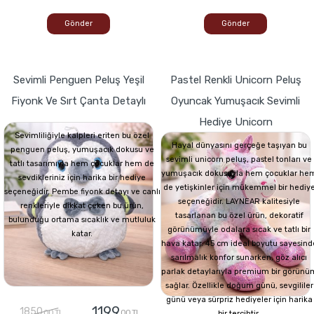
Gönder
Gönder
Sevimli Penguen Peluş Yeşil
Pastel Renkli Unicorn Peluş
Fiyonk Ve Sırt Çanta Detaylı
Oyuncak Yumuşacık Sevimli
Hediye Unicorn
Sevimliliğiyle kalpleri eriten bu özel
Hayal dünyasını gerçeğe taşıyan bu
penguen peluş, yumuşacık dokusu ve
sevimli unicorn peluş, pastel tonları ve
tatlı tasarımıyla hem çocuklar hem de
yumuşacık dokusuyla hem çocuklar he
sevdikleriniz için harika bir hediye
de yetişkinler için mükemmel bir hediy
seçeneğidir. Pembe fiyonk detayı ve canlı
seçeneğidir. LAYNEAR kalitesiyle
renkleriyle dikkat çeken bu ürün,
tasarlanan bu özel ürün, dekoratif
bulunduğu ortama sıcaklık ve mutluluk
görünümüyle odalara sıcak ve tatlı bir
katar.
hava katar. 45 cm ideal boyutu sayesind
sarılmalık konfor sunarken, göz alıcı
parlak detaylarıyla premium bir görünü
sağlar. Özellikle doğum günü, sevgililer
günü veya sürpriz hediyeler için harika
1199
1850
,00 TL
,00 TL
bir tercihtir.