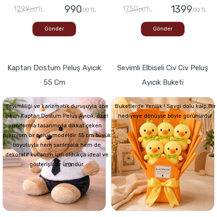
990
1399
1299
1750
,00 TL
,00 TL
,00 TL
,00 TL
Gönder
Gönder
Kaptan Dostum Peluş Ayıcık
Sevimli Elbiseli Civ Civ Peluş
55 Cm
Ayıcık Buketi
Sevimliliği ve karizmatik duruşuyla öne
Buketlerde Yenilik ! Sevgi dolu kalp,Bir
çıkan Kaptan Dostum Peluş Ayıcık, özel
hediyeye dönüşse böyle görünürdü!
üniforma tasarımıyla dikkat çeken
premium bir peluş modeldir. 55 cm büyük
boyutuyla hem sarılmalık hem de
dekoratif kullanım için oldukça ideal ve
gösterişli bir üründür.