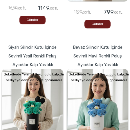
1149
1650
,00 TL
,00 TL
799
1190
,00 TL
,00 TL
Gönder
Gönder
Siyah Silindir Kutu İçinde
Beyaz Silindir Kutu İçinde
Sevimli Yeşil Renkli Peluş
Sevimli Mavi Renkli Peluş
Ayıcıklar Kalp Yastıklı
Ayıcıklar Kalp Yastıklı
Buketlerde Yenilik ! Sevgi dolu kalp,Bir
Buketlerde Yenilik ! Sevgi dolu kalp,Bir
hediyeye dönüşse böyle görünürdü!
hediyeye dönüşse böyle görünürdü!