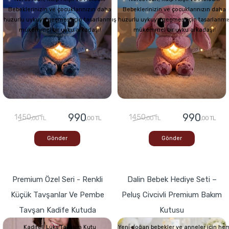
Bebeklerinizin ve çocuklarınızın daha
Bebeklerinizin ve çocuklarınızın daha
huzurlu uykuya geçmesi için tasarlanmış
huzurlu uykuya geçmesi için tasarlanmı
mükemmel bir uyku arkadaşı!
mükemmel bir uyku arkadaşı!
990
990
1450
1450
,00 TL
,00 TL
,00 TL
,00 TL
Gönder
Gönder
Premium Özel Seri - Renkli
Dalin Bebek Hediye Seti –
Küçük Tavşanlar Ve Pembe
Peluş Civcivli Premium Bakım
Tavşan Kadife Kutuda
Kutusu
Kadifeli Lüks Tasarım Kutu
Yeni doğan bebekler ve anneler için he