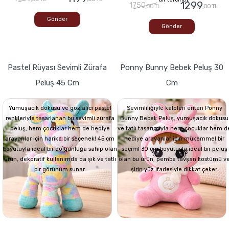
1299
1750
,00 TL
,00 TL
Gönder
Gönder
Pastel Rüyası Sevimli Zürafa
Ponny Bunny Bebek Peluş 30
Peluş 45 Cm
Cm
Yumuşacık dokusu ve göz alıcı pastel
Sevimliliğiyle kalpleri eriten Ponny
renkleriyle tasarlanan bu sevimli zürafa
Bunny Bebek Peluş, yumuşacık dokusu
peluş, hem çocuklar hem de hediye
ve tatlı tasarımıyla hem çocuklar hem d
arayanlar için harika bir seçenek! 45 cm
hediye arayanlar için mükemmel bir
boyutuyla ideal bir dolgunluğa sahip olan
seçim! 30 cm boyutuyla ideal bir peluş
ürün, dekoratif kullanımda da şık ve tatlı
olan bu ürün, pembe tavşan kostümü v
bir görünüm sunar.
şirin yüz ifadesiyle dikkat çeker.