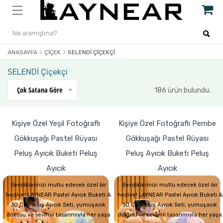
ANASAYFA
ÇIÇEK
SELENDİ ÇIÇEKÇI
SELENDİ Çiçekçi
Çok Satana Göre
186 ürün bulundu.
Kişiye Özel Yeşil Fotoğraflı
Kişiye Özel Fotoğraflı Pembe
Gökkuşağı Pastel Rüyası
Gökkuşağı Pastel Rüyası
Peluş Ayıcık Buketi Peluş
Peluş Ayıcık Buketi Peluş
Ayıcık
Ayıcık
Sevdiklerinizi mutlu edecek özel bir
Sevdiklerinizi mutlu edecek özel bir
hediye! LAYNEAR Pastel Ayıcık Buketi &
hediye! LAYNEAR Pastel Ayıcık Buketi &
30 CM Peluş Ayıcık Seti, yumuşacık
30 CM Peluş Ayıcık Seti, yumuşacık
dokusu ve sevimli tasarımıyla her yaşa
dokusu ve sevimli tasarımıyla her yaşa