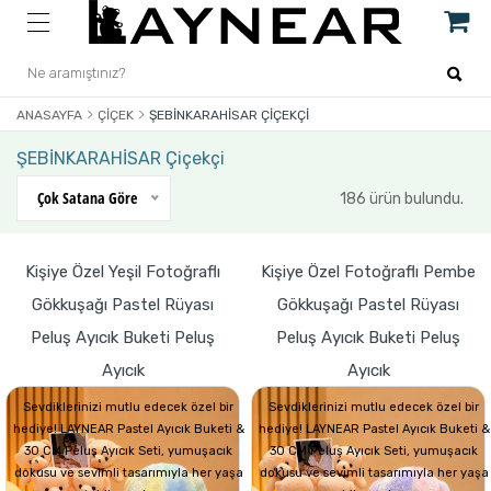
ANASAYFA
ÇIÇEK
ŞEBİNKARAHİSAR ÇIÇEKÇI
ŞEBİNKARAHİSAR Çiçekçi
Çok Satana Göre
186 ürün bulundu.
Kişiye Özel Yeşil Fotoğraflı
Kişiye Özel Fotoğraflı Pembe
Gökkuşağı Pastel Rüyası
Gökkuşağı Pastel Rüyası
Peluş Ayıcık Buketi Peluş
Peluş Ayıcık Buketi Peluş
Ayıcık
Ayıcık
Sevdiklerinizi mutlu edecek özel bir
Sevdiklerinizi mutlu edecek özel bir
hediye! LAYNEAR Pastel Ayıcık Buketi &
hediye! LAYNEAR Pastel Ayıcık Buketi &
30 CM Peluş Ayıcık Seti, yumuşacık
30 CM Peluş Ayıcık Seti, yumuşacık
dokusu ve sevimli tasarımıyla her yaşa
dokusu ve sevimli tasarımıyla her yaşa