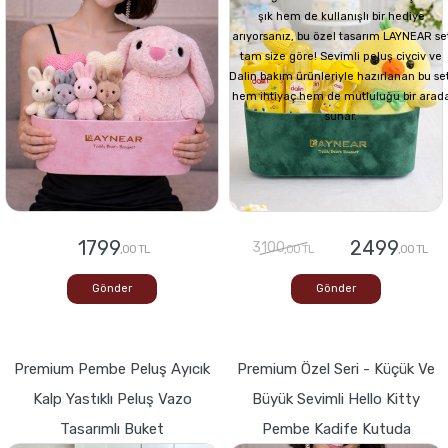
şık hem de kullanışlı bir hediye
arıyorsanız, bu özel tasarım LAYNEAR se
tam size göre! Sevimli peluş civciv ve
Dalin bakım ürünleriyle hazırlanan bu set
hem ihtiyaç hem de mutluluğu bir arad
sunar.
1799
2499
3100
,00 TL
,00 TL
,00 TL
Gönder
Gönder
Premium Pembe Peluş Ayıcık
Premium Özel Seri - Küçük Ve
Kalp Yastıklı Peluş Vazo
Büyük Sevimli Hello Kitty
Tasarımlı Buket
Pembe Kadife Kutuda