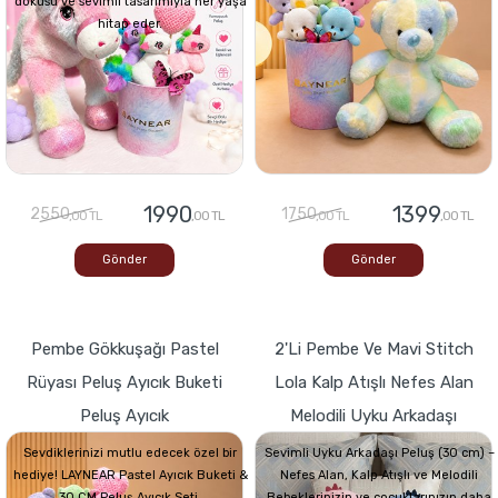
dokusu ve sevimli tasarımıyla her yaşa
hitap eder.
1990
1399
2550
1750
,00 TL
,00 TL
,00 TL
,00 TL
Gönder
Gönder
Pembe Gökkuşağı Pastel
2'li Pembe Ve Mavi Stitch
Rüyası Peluş Ayıcık Buketi
Lola Kalp Atışlı Nefes Alan
Peluş Ayıcık
Melodili Uyku Arkadaşı
Sevdiklerinizi mutlu edecek özel bir
Sevimli Uyku Arkadaşı Peluş (30 cm) –
hediye! LAYNEAR Pastel Ayıcık Buketi &
Nefes Alan, Kalp Atışlı ve Melodili
30 CM Peluş Ayıcık Seti,
Bebeklerinizin ve çocuklarınızın daha