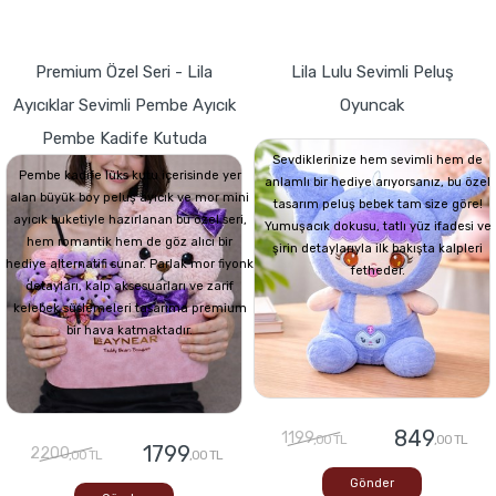
Premium Özel Seri - Lila
Lila Lulu Sevimli Peluş
Ayıcıklar Sevimli Pembe Ayıcık
Oyuncak
Pembe Kadife Kutuda
Sevdiklerinize hem sevimli hem de
Pembe kadife lüks kutu içerisinde yer
anlamlı bir hediye arıyorsanız, bu özel
alan büyük boy peluş ayıcık ve mor mini
tasarım peluş bebek tam size göre!
ayıcık buketiyle hazırlanan bu özel seri,
Yumuşacık dokusu, tatlı yüz ifadesi ve
hem romantik hem de göz alıcı bir
şirin detaylarıyla ilk bakışta kalpleri
hediye alternatifi sunar. Parlak mor fiyonk
fetheder.
detayları, kalp aksesuarları ve zarif
kelebek süslemeleri tasarıma premium
bir hava katmaktadır.
849
1199
,00 TL
,00 TL
1799
2200
,00 TL
,00 TL
Gönder