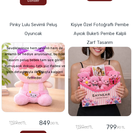
Gönder
Pinky Lulu Sevimli Peluş
Kişiye Özel Fotoğraflı Pembe
Oyuncak
Ayıcık Buketi Pembe Kalpli
Zarf Tasarım
Sevdiklerinize hem sevimli hem de
anlamlı bir hediye arıyorsanız, bu özel
tasarım peluş bebek tam size göre!
Yumuşacık dokusu, tatlı yüz ifadesi ve
şirin detaylarıyla ilk bakışta kalpleri
fetheder.
849
1199
,00 TL
,00 TL
799
1190
,00 TL
,90 TL