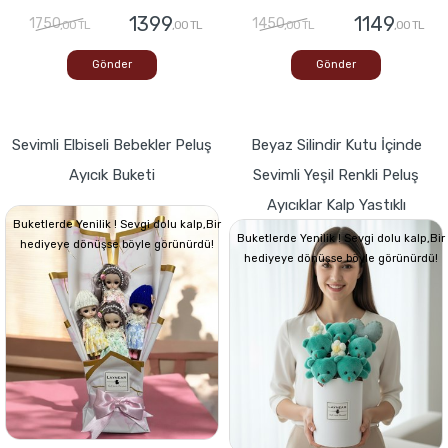
1399
1149
1750
1450
,00 TL
,00 TL
,00 TL
,00 TL
Gönder
Gönder
Sevimli Elbiseli Bebekler Peluş
Beyaz Silindir Kutu İçinde
Ayıcık Buketi
Sevimli Yeşil Renkli Peluş
Ayıcıklar Kalp Yastıklı
Buketlerde Yenilik ! Sevgi dolu kalp,Bir
Buketlerde Yenilik ! Sevgi dolu kalp,Bir
hediyeye dönüşse böyle görünürdü!
hediyeye dönüşse böyle görünürdü!