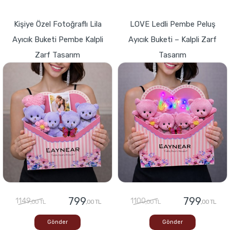
Kişiye Özel Fotoğraflı Lila
LOVE Ledli Pembe Peluş
Ayıcık Buketi Pembe Kalpli
Ayıcık Buketi – Kalpli Zarf
Zarf Tasarım
Tasarım
799
799
1149
1100
,00 TL
,00 TL
,00 TL
,00 TL
Gönder
Gönder