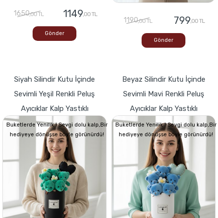
1149
1650
,00 TL
,00 TL
799
1190
,00 TL
,00 TL
Gönder
Gönder
Siyah Silindir Kutu İçinde
Beyaz Silindir Kutu İçinde
Sevimli Yeşil Renkli Peluş
Sevimli Mavi Renkli Peluş
Ayıcıklar Kalp Yastıklı
Ayıcıklar Kalp Yastıklı
Buketlerde Yenilik ! Sevgi dolu kalp,Bir
Buketlerde Yenilik ! Sevgi dolu kalp,Bir
hediyeye dönüşse böyle görünürdü!
hediyeye dönüşse böyle görünürdü!