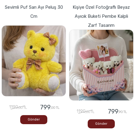
Sevimli Puf Sarı Ayı Peluş 30
Kişiye Özel Fotoğraflı Beyaz
Cm
Ayıcık Buketi Pembe Kalpli
Zarf Tasarım
799
1190
,00 TL
,00 TL
799
1190
,00 TL
,90 TL
Gönder
Gönder