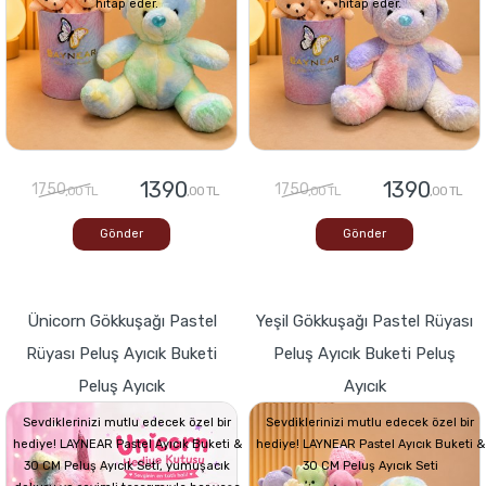
hitap eder.
hitap eder.
1390
1390
1750
1750
,00 TL
,00 TL
,00 TL
,00 TL
Gönder
Gönder
Ünicorn Gökkuşağı Pastel
Yeşil Gökkuşağı Pastel Rüyası
Rüyası Peluş Ayıcık Buketi
Peluş Ayıcık Buketi Peluş
Peluş Ayıcık
Ayıcık
Sevdiklerinizi mutlu edecek özel bir
Sevdiklerinizi mutlu edecek özel bir
hediye! LAYNEAR Pastel Ayıcık Buketi &
hediye! LAYNEAR Pastel Ayıcık Buketi &
30 CM Peluş Ayıcık Seti, yumuşacık
30 CM Peluş Ayıcık Seti