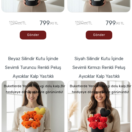
799
799
1190
1190
,00 TL
,90 TL
,00 TL
,90 TL
Gönder
Gönder
Beyaz Silindir Kutu İçinde
Siyah Silindir Kutu İçinde
Sevimli Turuncu Renkli Peluş
Sevimli Kırmızı Renkli Peluş
Ayıcıklar Kalp Yastıklı
Ayıcıklar Kalp Yastıklı
Buketlerde Yenilik ! Sevgi dolu kalp,Bir
Buketlerde Yenilik ! Sevgi dolu kalp,Bir
hediyeye dönüşse böyle görünürdü!
hediyeye dönüşse böyle görünürdü!