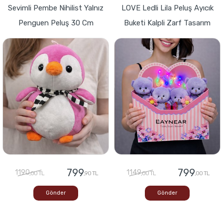
Sevimli Pembe Nihilist Yalnız
LOVE Ledli Lila Peluş Ayıcık
Penguen Peluş 30 Cm
Buketi Kalpli Zarf Tasarım
799
799
1190
1149
,00 TL
,90 TL
,00 TL
,00 TL
Gönder
Gönder