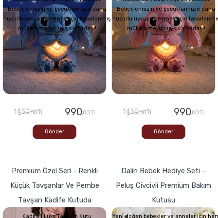
Bebeklerinizin ve çocuklarınızın daha
Bebeklerinizin ve çocuklarınızın daha
huzurlu uykuya geçmesi için tasarlanmış
huzurlu uykuya geçmesi için tasarlanmı
mükemmel bir uyku arkadaşı!
mükemmel bir uyku arkadaşı!
990
990
1450
1450
,00 TL
,00 TL
,00 TL
,00 TL
Gönder
Gönder
Premium Özel Seri - Renkli
Dalin Bebek Hediye Seti –
Küçük Tavşanlar Ve Pembe
Peluş Civcivli Premium Bakım
Tavşan Kadife Kutuda
Kutusu
Kadifeli Lüks Tasarım Kutu
Yeni doğan bebekler ve anneler için he