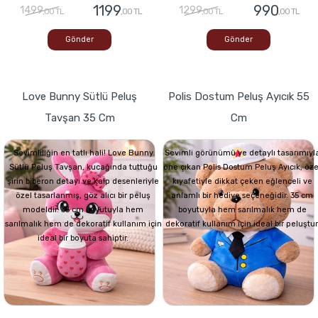
1199
990
1499
1299
,00 TL
,00 TL
,00 TL
,00 TL
Gönder
Gönder
Love Bunny Sütlü Peluş
Polis Dostum Peluş Ayıcık 55
Tavşan 35 Cm
Cm
Sevimliliğin en tatlı hali! Love Bunny
Sevimli görünümü ve detaylı tasarımıyl
Sütlü Peluş Tavşan, kucağında tuttuğu
öne çıkan Polis Dostum Peluş Ayıcık, öze
şirin biberon detayı ve kalp desenleriyle
kıyafetiyle dikkat çeken eğlenceli ve
özel tasarlanmış, göz alıcı bir peluş
anlamlı bir hediye seçeneğidir. 35 cm
modeldir. 35 cm boyutuyla hem
boyutuyla hem sarılmalık hem de
sarılmalık hem de dekoratif kullanım için
dekoratif kullanım için ideal bir peluştur
ideal bir boyuta sahiptir.