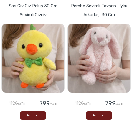
Sarı Civ Civ Peluş 30 Cm
Pembe Sevimli Tavşan Uyku
Sevimli Civciv
Arkadaşı 30 Cm
799
799
1190
1190
,00 TL
,90 TL
,00 TL
,00 TL
Gönder
Gönder