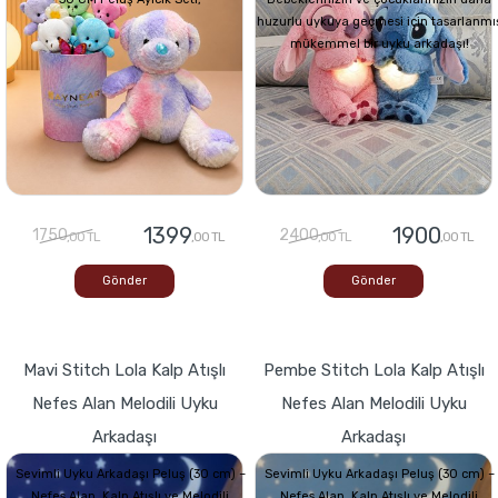
huzurlu uykuya geçmesi için tasarlanmı
mükemmel bir uyku arkadaşı!
1399
1900
1750
2400
,00 TL
,00 TL
,00 TL
,00 TL
Gönder
Gönder
Mavi Stitch Lola Kalp Atışlı
Pembe Stitch Lola Kalp Atışlı
Nefes Alan Melodili Uyku
Nefes Alan Melodili Uyku
Arkadaşı
Arkadaşı
Sevimli Uyku Arkadaşı Peluş (30 cm) –
Sevimli Uyku Arkadaşı Peluş (30 cm) –
Nefes Alan, Kalp Atışlı ve Melodili
Nefes Alan, Kalp Atışlı ve Melodili