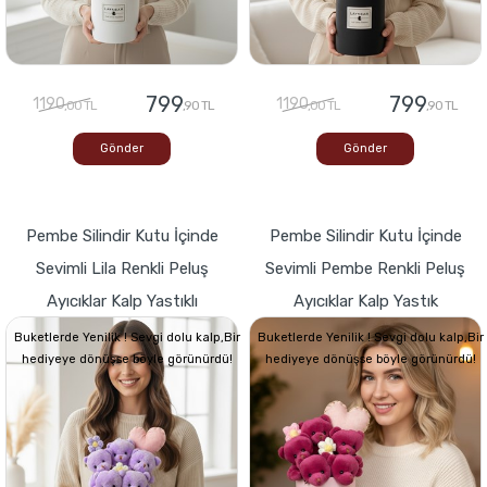
799
799
1190
1190
,00 TL
,90 TL
,00 TL
,90 TL
Gönder
Gönder
Pembe Silindir Kutu İçinde
Pembe Silindir Kutu İçinde
Sevimli Lila Renkli Peluş
Sevimli Pembe Renkli Peluş
Ayıcıklar Kalp Yastıklı
Ayıcıklar Kalp Yastık
Buketlerde Yenilik ! Sevgi dolu kalp,Bir
Buketlerde Yenilik ! Sevgi dolu kalp,Bir
hediyeye dönüşse böyle görünürdü!
hediyeye dönüşse böyle görünürdü!