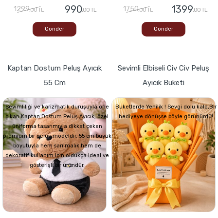
990
1399
1299
1750
,00 TL
,00 TL
,00 TL
,00 TL
Gönder
Gönder
Kaptan Dostum Peluş Ayıcık
Sevimli Elbiseli Civ Civ Peluş
55 Cm
Ayıcık Buketi
Sevimliliği ve karizmatik duruşuyla öne
Buketlerde Yenilik ! Sevgi dolu kalp,Bir
çıkan Kaptan Dostum Peluş Ayıcık, özel
hediyeye dönüşse böyle görünürdü!
üniforma tasarımıyla dikkat çeken
premium bir peluş modeldir. 55 cm büyük
boyutuyla hem sarılmalık hem de
dekoratif kullanım için oldukça ideal ve
gösterişli bir üründür.