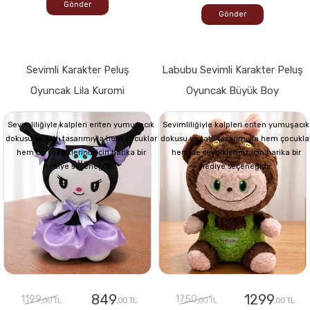
Gönder
Gönder
Sevimli Karakter Peluş
Labubu Sevimli Karakter Peluş
Oyuncak Lila Kuromi
Oyuncak Büyük Boy
Sevimliliğiyle kalpleri eriten yumuşacık
Sevimliliğiyle kalpleri eriten yumuşacık
dokusu ve tatlı tasarımıyla hem çocuklar
dokusu ve tatlı tasarımıyla hem çocukla
hem de sevdikleriniz için harika bir
hem de sevdikleriniz için harika bir
hediye seçeneğidir.
hediye seçeneğidir.
849
1299
1199
1750
,00 TL
,00 TL
,00 TL
,00 TL