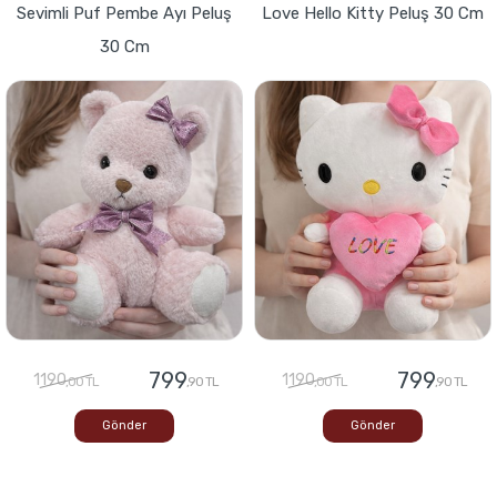
Sevimli Puf Pembe Ayı Peluş
Love Hello Kitty Peluş 30 Cm
30 Cm
799
799
1190
1190
,00 TL
,90 TL
,00 TL
,90 TL
Gönder
Gönder