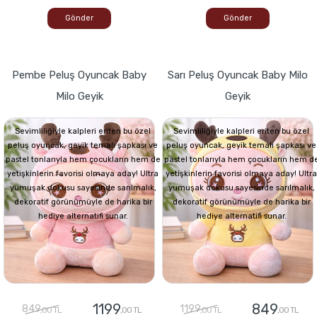
Gönder
Gönder
Pembe Peluş Oyuncak Baby
Sarı Peluş Oyuncak Baby Milo
Milo Geyik
Geyik
Sevimliliğiyle kalpleri eriten bu özel
Sevimliliğiyle kalpleri eriten bu özel
peluş oyuncak, geyik temalı şapkası ve
peluş oyuncak, geyik temalı şapkası ve
pastel tonlarıyla hem çocukların hem de
pastel tonlarıyla hem çocukların hem d
yetişkinlerin favorisi olmaya aday! Ultra
yetişkinlerin favorisi olmaya aday! Ultra
yumuşak dokusu sayesinde sarılmalık,
yumuşak dokusu sayesinde sarılmalık,
dekoratif görünümüyle de harika bir
dekoratif görünümüyle de harika bir
hediye alternatifi sunar.
hediye alternatifi sunar.
1199
849
849
1199
,00 TL
,00 TL
,00 TL
,00 TL