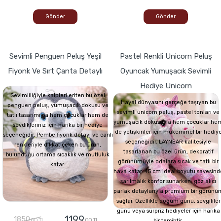
Gönder
Gönder
Sevimli Penguen Peluş Yeşil
Pastel Renkli Unicorn Peluş
Fiyonk Ve Sırt Çanta Detaylı
Oyuncak Yumuşacık Sevimli
Hediye Unicorn
Sevimliliğiyle kalpleri eriten bu özel
Hayal dünyasını gerçeğe taşıyan bu
penguen peluş, yumuşacık dokusu ve
sevimli unicorn peluş, pastel tonları ve
tatlı tasarımıyla hem çocuklar hem de
yumuşacık dokusuyla hem çocuklar he
sevdikleriniz için harika bir hediye
de yetişkinler için mükemmel bir hediy
seçeneğidir. Pembe fiyonk detayı ve canlı
seçeneğidir. LAYNEAR kalitesiyle
renkleriyle dikkat çeken bu ürün,
tasarlanan bu özel ürün, dekoratif
bulunduğu ortama sıcaklık ve mutluluk
görünümüyle odalara sıcak ve tatlı bir
katar.
hava katar. 45 cm ideal boyutu sayesind
sarılmalık konfor sunarken, göz alıcı
parlak detaylarıyla premium bir görünü
sağlar. Özellikle doğum günü, sevgililer
günü veya sürpriz hediyeler için harika
1199
1850
,00 TL
,00 TL
bir tercihtir.