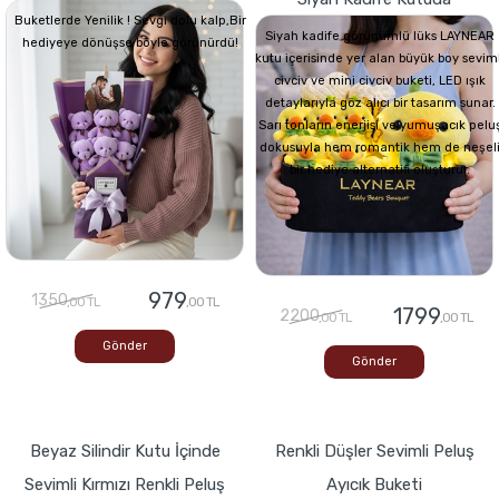
Buketlerde Yenilik ! Sevgi dolu kalp,Bir
Siyah kadife görünümlü lüks LAYNEAR
hediyeye dönüşse böyle görünürdü!
kutu içerisinde yer alan büyük boy seviml
civciv ve mini civciv buketi, LED ışık
detaylarıyla göz alıcı bir tasarım sunar.
Sarı tonların enerjisi ve yumuşacık pelu
dokusuyla hem romantik hem de neşel
bir hediye alternatifi oluşturur.
979
1350
,00 TL
,00 TL
1799
2200
,00 TL
,00 TL
Gönder
Gönder
Beyaz Silindir Kutu İçinde
Renkli Düşler Sevimli Peluş
Sevimli Kırmızı Renkli Peluş
Ayıcık Buketi