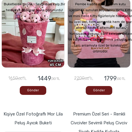
Buketlerde Yenilik ! Sevgi dolu kalp,Bir
Pembe kadife özel tasarım kutu
hediyeye dönüşse böyle görünürdü!
içerisinde sunulan büyük boy Hello Kitty
ve mini Hello Kitty figürleriyle hazırlana
bu özel seri, hem romantik hem de göz
alıcı bir hediye alternatifi sunar.
Yumuşacık dokusu, zarif kelebek detayı
ve kalpli “Love” temalı minik peluşlarıyl
tam anlamıyla özel bir koleksiyon
ürünüdür.
1449
1799
1650
2200
,00 TL
,00 TL
,00 TL
,00 TL
Gönder
Gönder
Kişiye Özel Fotoğraflı Mor Lila
Premium Özel Seri - Renkli
Peluş Ayıcık Buketi
Civcivler Sevimli Peluş Civciv
Siyah Kadife Kutuda