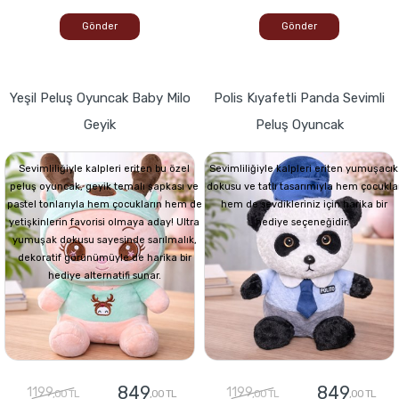
Gönder
Gönder
Yeşil Peluş Oyuncak Baby Milo
Polis Kıyafetli Panda Sevimli
Geyik
Peluş Oyuncak
Sevimliliğiyle kalpleri eriten bu özel
Sevimliliğiyle kalpleri eriten yumuşacık
peluş oyuncak, geyik temalı şapkası ve
dokusu ve tatlı tasarımıyla hem çocukla
pastel tonlarıyla hem çocukların hem de
hem de sevdikleriniz için harika bir
yetişkinlerin favorisi olmaya aday! Ultra
hediye seçeneğidir.
yumuşak dokusu sayesinde sarılmalık,
dekoratif görünümüyle de harika bir
hediye alternatifi sunar.
849
849
1199
1199
,00 TL
,00 TL
,00 TL
,00 TL