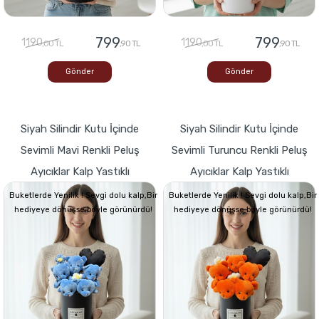
799
799
1190
1190
,00 TL
,90 TL
,00 TL
,90 TL
Gönder
Gönder
Siyah Silindir Kutu İçinde
Siyah Silindir Kutu İçinde
Sevimli Mavi Renkli Peluş
Sevimli Turuncu Renkli Peluş
Ayıcıklar Kalp Yastıklı
Ayıcıklar Kalp Yastıklı
Buketlerde Yenilik ! Sevgi dolu kalp,Bir
Buketlerde Yenilik ! Sevgi dolu kalp,Bir
hediyeye dönüşse böyle görünürdü!
hediyeye dönüşse böyle görünürdü!