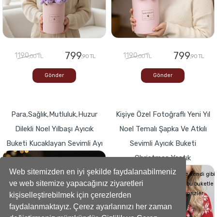
799
799
1190
1190
,00 TL
,90 TL
,00 TL
,90 TL
Gönder
Gönder
Para,Sağlık,Mutluluk,Huzur
Kişiye Özel Fotoğraflı Yeni Yıl
Dilekli Noel Yılbaşı Ayıcık
Noel Temalı Şapka Ve Atkılı
Buketi Kucaklayan Sevimli Ayı
Sevimli Ayıcık Buketi
Christmas Yastık
Buketlerde Yenilik ! Sevgi dolu kalp,Bir
hediyeye dönüşse böyle görünürdü!
Web sitemizden en iyi şekilde faydalanabilmeniz
Sevdiklerinizin Kalplerini de kendi gibi
ve web sitemize yapacağınız ziyaretleri
yumuşacık hale getirecek bu buketle
sevdiklerinize küçük süprizler
kişiselleştirebilmek için çerezlerden
yapabilirsiniz..
faydalanmaktayız. Çerez ayarlarınızı her zaman