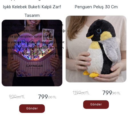
Işıklı Kelebek Buketi Kalpli Zarf
Penguen Peluş 30 Cm
Tasarım
Fotoğrafınızla tamamen size özel hale
gelen bu LED ışıklı kelebek buketi, açıldığı
anda görsel şölen sunar ve duygusal
etkisi yüksek bir hediye deneyimi yaşatır.
ÇiçekSepeti gönderimleri için premium
ve dikkat çekici bir alternatif üründür
799
1190
,00 TL
,90 TL
799
900
,00 TL
,00 TL
Gönder
Gönder