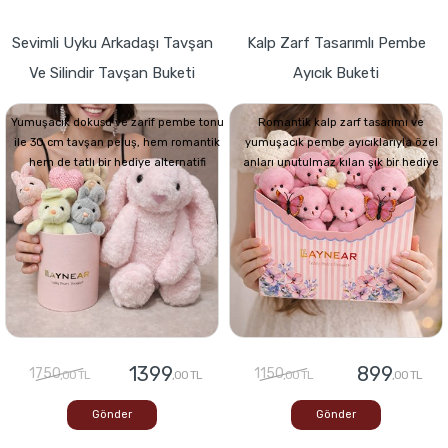
Sevimli Uyku Arkadaşı Tavşan
Kalp Zarf Tasarımlı Pembe
Ve Silindir Tavşan Buketi
Ayıcık Buketi
Yumuşacık dokusu ve zarif pembe tonu
Romantik kalp zarf tasarımı ve
ile 30 cm tavşan peluş, hem romantik
yumuşacık pembe ayıcıklarıyla özel
hem de tatlı bir hediye alternatifi
anları unutulmaz kılan şık bir hediye
1399
899
1750
1150
,00 TL
,00 TL
,00 TL
,00 TL
Gönder
Gönder