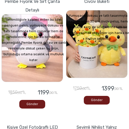
Pembe Fiyonk Ve Sırt Çanta
Civciv Buketi
Detaylı
Yumuşacık dokusu ve tatlı tasarımıyla
Sevimliliğiyle kalpleri eriten bu özel
kalpleri ısıtan 30 cm civciv peluş, hem
penguen peluş, yumuşacık dokusu ve
çocuklar hem de sevdiklerine tatlı bir
tatlı tasarımıyla hem çocuklar hem de
sürpriz yapmak isteyenler için harika bir
sevdikleriniz için harika bir hediye
hediye seçeneği
seçeneğidir. Pembe fiyonk detayı ve canlı
renkleriyle dikkat çeken bu ürün,
bulunduğu ortama sıcaklık ve mutluluk
katar.
1399
1750
,00 TL
,00 TL
1199
1850
,00 TL
,00 TL
Gönder
Gönder
Kişiye Özel Fotoğraflı LED
Sevimli Nihilist Yalnız