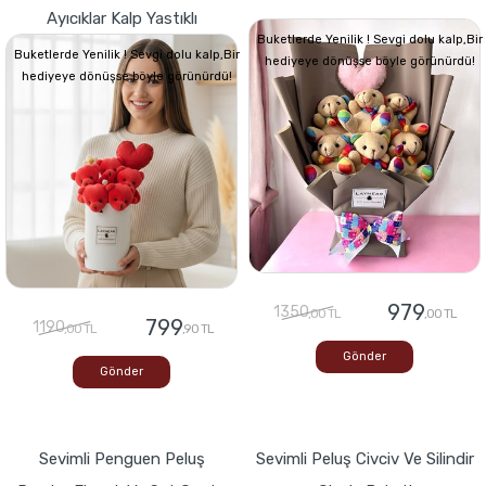
Ayıcıklar Kalp Yastıklı
Buketlerde Yenilik ! Sevgi dolu kalp,Bir
Buketlerde Yenilik ! Sevgi dolu kalp,Bir
hediyeye dönüşse böyle görünürdü!
hediyeye dönüşse böyle görünürdü!
979
1350
,00 TL
,00 TL
799
1190
,00 TL
,90 TL
Gönder
Gönder
Sevimli Penguen Peluş
Sevimli Peluş Civciv Ve Silindir