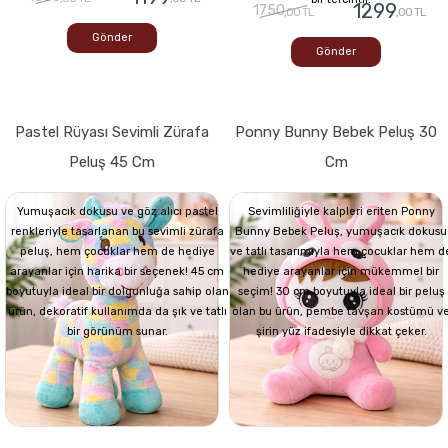
1299
1750
,00 TL
,00 TL
Gönder
Gönder
Pastel Rüyası Sevimli Zürafa
Ponny Bunny Bebek Peluş 30
Peluş 45 Cm
Cm
Yumuşacık dokusu ve göz alıcı pastel
Sevimliliğiyle kalpleri eriten Ponny
renkleriyle tasarlanan bu sevimli zürafa
Bunny Bebek Peluş, yumuşacık dokusu
peluş, hem çocuklar hem de hediye
ve tatlı tasarımıyla hem çocuklar hem d
arayanlar için harika bir seçenek! 45 cm
hediye arayanlar için mükemmel bir
boyutuyla ideal bir dolgunluğa sahip olan
seçim! 30 cm boyutuyla ideal bir peluş
ürün, dekoratif kullanımda da şık ve tatlı
olan bu ürün, pembe tavşan kostümü v
bir görünüm sunar.
şirin yüz ifadesiyle dikkat çeker.