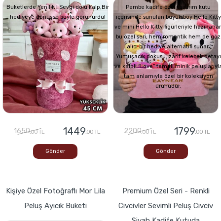
Buketlerde Yenilik ! Sevgi dolu kalp,Bir
Pembe kadife özel tasarım kutu
hediyeye dönüşse böyle görünürdü!
içerisinde sunulan büyük boy Hello Kitty
ve mini Hello Kitty figürleriyle hazırlana
bu özel seri, hem romantik hem de göz
alıcı bir hediye alternatifi sunar.
Yumuşacık dokusu, zarif kelebek detayı
ve kalpli “Love” temalı minik peluşlarıyl
tam anlamıyla özel bir koleksiyon
ürünüdür.
1449
1799
1650
2200
,00 TL
,00 TL
,00 TL
,00 TL
Gönder
Gönder
Kişiye Özel Fotoğraflı Mor Lila
Premium Özel Seri - Renkli
Peluş Ayıcık Buketi
Civcivler Sevimli Peluş Civciv
Siyah Kadife Kutuda