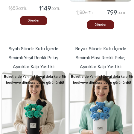
1149
1650
,00 TL
,00 TL
799
1190
,00 TL
,00 TL
Gönder
Gönder
Siyah Silindir Kutu İçinde
Beyaz Silindir Kutu İçinde
Sevimli Yeşil Renkli Peluş
Sevimli Mavi Renkli Peluş
Ayıcıklar Kalp Yastıklı
Ayıcıklar Kalp Yastıklı
Buketlerde Yenilik ! Sevgi dolu kalp,Bir
Buketlerde Yenilik ! Sevgi dolu kalp,Bir
hediyeye dönüşse böyle görünürdü!
hediyeye dönüşse böyle görünürdü!