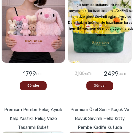
şık hem de kullanışlı bir hediye
arıyorsanız, bu özel tasarım LAYNEAR se
tam size göre! Sevimli peluş civciv ve
Dalin bakım ürünleriyle hazırlanan bu set
hem ihtiyaç hem de mutluluğu bir arad
sunar.
1799
2499
3100
,00 TL
,00 TL
,00 TL
Gönder
Gönder
Premium Pembe Peluş Ayıcık
Premium Özel Seri - Küçük Ve
Kalp Yastıklı Peluş Vazo
Büyük Sevimli Hello Kitty
Tasarımlı Buket
Pembe Kadife Kutuda