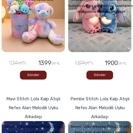
huzurlu uykuya geçmesi için tasarlanmı
mükemmel bir uyku arkadaşı!
1399
1900
1750
2400
,00 TL
,00 TL
,00 TL
,00 TL
Gönder
Gönder
Mavi Stitch Lola Kalp Atışlı
Pembe Stitch Lola Kalp Atışlı
Nefes Alan Melodili Uyku
Nefes Alan Melodili Uyku
Arkadaşı
Arkadaşı
Sevimli Uyku Arkadaşı Peluş (30 cm) –
Sevimli Uyku Arkadaşı Peluş (30 cm) –
Nefes Alan, Kalp Atışlı ve Melodili
Nefes Alan, Kalp Atışlı ve Melodili