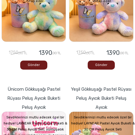
hitap eder.
hitap eder.
1390
1390
1750
1750
,00 TL
,00 TL
,00 TL
,00 TL
Gönder
Gönder
Ünicorn Gökkuşağı Pastel
Yeşil Gökkuşağı Pastel Rüyası
Rüyası Peluş Ayıcık Buketi
Peluş Ayıcık Buketi Peluş
Peluş Ayıcık
Ayıcık
Sevdiklerinizi mutlu edecek özel bir
Sevdiklerinizi mutlu edecek özel bir
hediye! LAYNEAR Pastel Ayıcık Buketi &
hediye! LAYNEAR Pastel Ayıcık Buketi &
30 CM Peluş Ayıcık Seti, yumuşacık
30 CM Peluş Ayıcık Seti