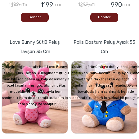
1199
990
1499
1299
,00 TL
,00 TL
,00 TL
,00 TL
Gönder
Gönder
Love Bunny Sütlü Peluş
Polis Dostum Peluş Ayıcık 55
Tavşan 35 Cm
Cm
Sevimliliğin en tatlı hali! Love Bunny
Sevimli görünümü ve detaylı tasarımıyl
Sütlü Peluş Tavşan, kucağında tuttuğu
öne çıkan Polis Dostum Peluş Ayıcık, öze
şirin biberon detayı ve kalp desenleriyle
kıyafetiyle dikkat çeken eğlenceli ve
özel tasarlanmış, göz alıcı bir peluş
anlamlı bir hediye seçeneğidir. 35 cm
modeldir. 35 cm boyutuyla hem
boyutuyla hem sarılmalık hem de
sarılmalık hem de dekoratif kullanım için
dekoratif kullanım için ideal bir peluştur
ideal bir boyuta sahiptir.