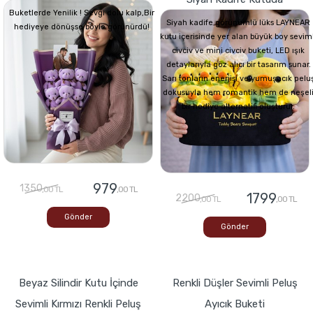
Buketlerde Yenilik ! Sevgi dolu kalp,Bir
Siyah kadife görünümlü lüks LAYNEAR
hediyeye dönüşse böyle görünürdü!
kutu içerisinde yer alan büyük boy seviml
civciv ve mini civciv buketi, LED ışık
detaylarıyla göz alıcı bir tasarım sunar.
Sarı tonların enerjisi ve yumuşacık pelu
dokusuyla hem romantik hem de neşel
bir hediye alternatifi oluşturur.
979
1350
,00 TL
,00 TL
1799
2200
,00 TL
,00 TL
Gönder
Gönder
Beyaz Silindir Kutu İçinde
Renkli Düşler Sevimli Peluş
Sevimli Kırmızı Renkli Peluş
Ayıcık Buketi