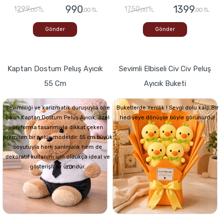
990
1399
1299
1750
,00 TL
,00 TL
,00 TL
,00 TL
Gönder
Gönder
Kaptan Dostum Peluş Ayıcık
Sevimli Elbiseli Civ Civ Peluş
55 Cm
Ayıcık Buketi
Sevimliliği ve karizmatik duruşuyla öne
Buketlerde Yenilik ! Sevgi dolu kalp,Bir
çıkan Kaptan Dostum Peluş Ayıcık, özel
hediyeye dönüşse böyle görünürdü!
üniforma tasarımıyla dikkat çeken
premium bir peluş modeldir. 55 cm büyük
boyutuyla hem sarılmalık hem de
dekoratif kullanım için oldukça ideal ve
gösterişli bir üründür.