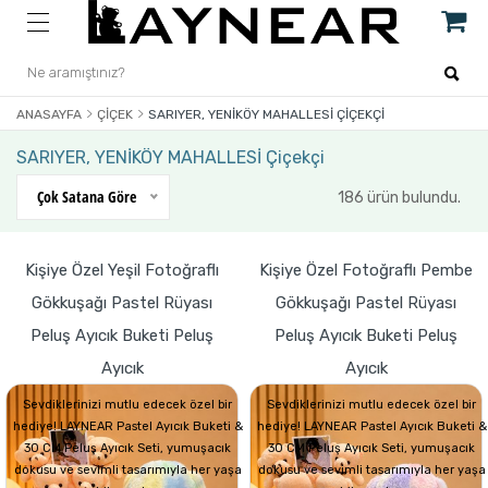
ANASAYFA
ÇIÇEK
SARIYER, YENİKÖY MAHALLESİ ÇIÇEKÇI
SARIYER, YENİKÖY MAHALLESİ Çiçekçi
Çok Satana Göre
186 ürün bulundu.
Kişiye Özel Yeşil Fotoğraflı
Kişiye Özel Fotoğraflı Pembe
Gökkuşağı Pastel Rüyası
Gökkuşağı Pastel Rüyası
Peluş Ayıcık Buketi Peluş
Peluş Ayıcık Buketi Peluş
Ayıcık
Ayıcık
Sevdiklerinizi mutlu edecek özel bir
Sevdiklerinizi mutlu edecek özel bir
hediye! LAYNEAR Pastel Ayıcık Buketi &
hediye! LAYNEAR Pastel Ayıcık Buketi &
30 CM Peluş Ayıcık Seti, yumuşacık
30 CM Peluş Ayıcık Seti, yumuşacık
dokusu ve sevimli tasarımıyla her yaşa
dokusu ve sevimli tasarımıyla her yaşa