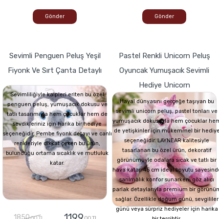
Gönder
Gönder
Sevimli Penguen Peluş Yeşil
Pastel Renkli Unicorn Peluş
Fiyonk Ve Sırt Çanta Detaylı
Oyuncak Yumuşacık Sevimli
Hediye Unicorn
Sevimliliğiyle kalpleri eriten bu özel
Hayal dünyasını gerçeğe taşıyan bu
penguen peluş, yumuşacık dokusu ve
sevimli unicorn peluş, pastel tonları ve
tatlı tasarımıyla hem çocuklar hem de
yumuşacık dokusuyla hem çocuklar he
sevdikleriniz için harika bir hediye
de yetişkinler için mükemmel bir hediy
seçeneğidir. Pembe fiyonk detayı ve canlı
seçeneğidir. LAYNEAR kalitesiyle
renkleriyle dikkat çeken bu ürün,
tasarlanan bu özel ürün, dekoratif
bulunduğu ortama sıcaklık ve mutluluk
görünümüyle odalara sıcak ve tatlı bir
katar.
hava katar. 45 cm ideal boyutu sayesind
sarılmalık konfor sunarken, göz alıcı
parlak detaylarıyla premium bir görünü
sağlar. Özellikle doğum günü, sevgililer
günü veya sürpriz hediyeler için harika
1199
1850
,00 TL
,00 TL
bir tercihtir.