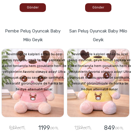
Gönder
Gönder
Pembe Peluş Oyuncak Baby
Sarı Peluş Oyuncak Baby Milo
Milo Geyik
Geyik
Sevimliliğiyle kalpleri eriten bu özel
Sevimliliğiyle kalpleri eriten bu özel
peluş oyuncak, geyik temalı şapkası ve
peluş oyuncak, geyik temalı şapkası ve
pastel tonlarıyla hem çocukların hem de
pastel tonlarıyla hem çocukların hem d
yetişkinlerin favorisi olmaya aday! Ultra
yetişkinlerin favorisi olmaya aday! Ultra
yumuşak dokusu sayesinde sarılmalık,
yumuşak dokusu sayesinde sarılmalık,
dekoratif görünümüyle de harika bir
dekoratif görünümüyle de harika bir
hediye alternatifi sunar.
hediye alternatifi sunar.
1199
849
849
1199
,00 TL
,00 TL
,00 TL
,00 TL