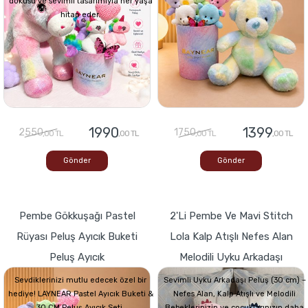
dokusu ve sevimli tasarımıyla her yaşa
hitap eder.
1990
1399
2550
1750
,00 TL
,00 TL
,00 TL
,00 TL
Gönder
Gönder
Pembe Gökkuşağı Pastel
2'li Pembe Ve Mavi Stitch
Rüyası Peluş Ayıcık Buketi
Lola Kalp Atışlı Nefes Alan
Peluş Ayıcık
Melodili Uyku Arkadaşı
Sevdiklerinizi mutlu edecek özel bir
Sevimli Uyku Arkadaşı Peluş (30 cm) –
hediye! LAYNEAR Pastel Ayıcık Buketi &
Nefes Alan, Kalp Atışlı ve Melodili
30 CM Peluş Ayıcık Seti,
Bebeklerinizin ve çocuklarınızın daha