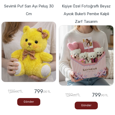
Sevimli Puf Sarı Ayı Peluş 30
Kişiye Özel Fotoğraflı Beyaz
Cm
Ayıcık Buketi Pembe Kalpli
Zarf Tasarım
799
1190
,00 TL
,00 TL
799
1190
,00 TL
,90 TL
Gönder
Gönder