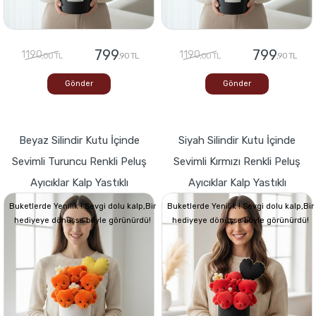
799
799
1190
1190
,00 TL
,90 TL
,00 TL
,90 TL
Gönder
Gönder
Beyaz Silindir Kutu İçinde
Siyah Silindir Kutu İçinde
Sevimli Turuncu Renkli Peluş
Sevimli Kırmızı Renkli Peluş
Ayıcıklar Kalp Yastıklı
Ayıcıklar Kalp Yastıklı
Buketlerde Yenilik ! Sevgi dolu kalp,Bir
Buketlerde Yenilik ! Sevgi dolu kalp,Bir
hediyeye dönüşse böyle görünürdü!
hediyeye dönüşse böyle görünürdü!