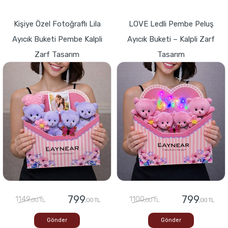
Kişiye Özel Fotoğraflı Lila
LOVE Ledli Pembe Peluş
Ayıcık Buketi Pembe Kalpli
Ayıcık Buketi – Kalpli Zarf
Zarf Tasarım
Tasarım
799
799
1149
1100
,00 TL
,00 TL
,00 TL
,00 TL
Gönder
Gönder