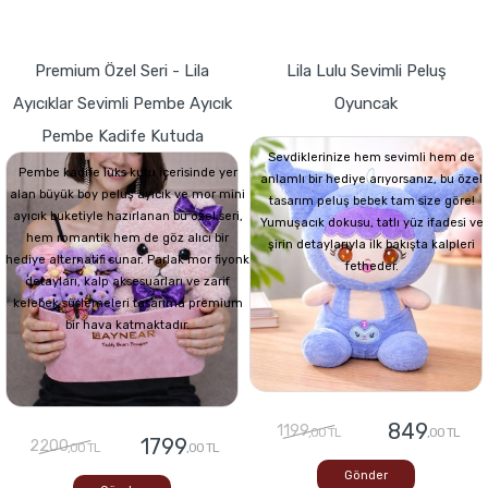
Premium Özel Seri - Lila
Lila Lulu Sevimli Peluş
Ayıcıklar Sevimli Pembe Ayıcık
Oyuncak
Pembe Kadife Kutuda
Sevdiklerinize hem sevimli hem de
Pembe kadife lüks kutu içerisinde yer
anlamlı bir hediye arıyorsanız, bu özel
alan büyük boy peluş ayıcık ve mor mini
tasarım peluş bebek tam size göre!
ayıcık buketiyle hazırlanan bu özel seri,
Yumuşacık dokusu, tatlı yüz ifadesi ve
hem romantik hem de göz alıcı bir
şirin detaylarıyla ilk bakışta kalpleri
hediye alternatifi sunar. Parlak mor fiyonk
fetheder.
detayları, kalp aksesuarları ve zarif
kelebek süslemeleri tasarıma premium
bir hava katmaktadır.
849
1199
,00 TL
,00 TL
1799
2200
,00 TL
,00 TL
Gönder