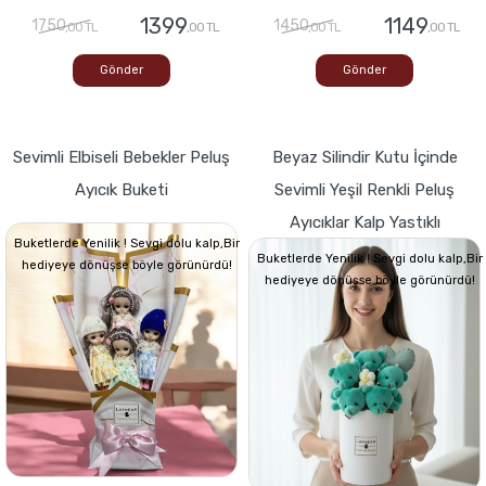
1399
1149
1750
1450
,00 TL
,00 TL
,00 TL
,00 TL
Gönder
Gönder
Sevimli Elbiseli Bebekler Peluş
Beyaz Silindir Kutu İçinde
Ayıcık Buketi
Sevimli Yeşil Renkli Peluş
Ayıcıklar Kalp Yastıklı
Buketlerde Yenilik ! Sevgi dolu kalp,Bir
Buketlerde Yenilik ! Sevgi dolu kalp,Bir
hediyeye dönüşse böyle görünürdü!
hediyeye dönüşse böyle görünürdü!