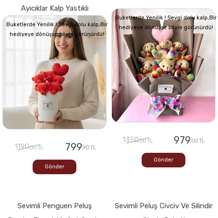
Ayıcıklar Kalp Yastıklı
Buketlerde Yenilik ! Sevgi dolu kalp,Bir
Buketlerde Yenilik ! Sevgi dolu kalp,Bir
hediyeye dönüşse böyle görünürdü!
hediyeye dönüşse böyle görünürdü!
979
1350
,00 TL
,00 TL
799
1190
,00 TL
,90 TL
Gönder
Gönder
Sevimli Penguen Peluş
Sevimli Peluş Civciv Ve Silindir