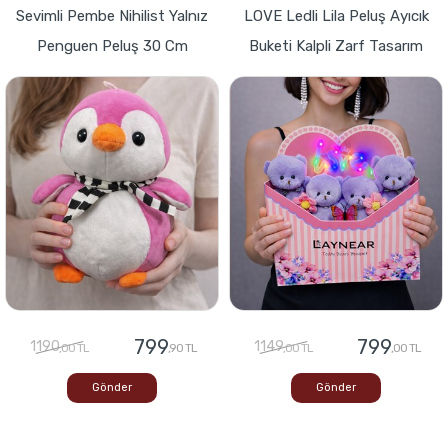
Sevimli Pembe Nihilist Yalnız
LOVE Ledli Lila Peluş Ayıcık
Penguen Peluş 30 Cm
Buketi Kalpli Zarf Tasarım
799
799
1190
1149
,00 TL
,90 TL
,00 TL
,00 TL
Gönder
Gönder