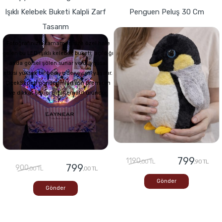
Işıklı Kelebek Buketi Kalpli Zarf
Penguen Peluş 30 Cm
Tasarım
Fotoğrafınızla tamamen size özel hale
gelen bu LED ışıklı kelebek buketi, açıldığı
anda görsel şölen sunar ve duygusal
etkisi yüksek bir hediye deneyimi yaşatır.
ÇiçekSepeti gönderimleri için premium
ve dikkat çekici bir alternatif üründür
799
1190
,00 TL
,90 TL
799
900
,00 TL
,00 TL
Gönder
Gönder