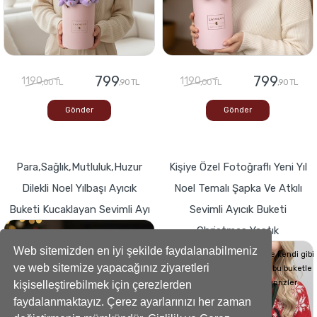
799
799
1190
1190
,00 TL
,90 TL
,00 TL
,90 TL
Gönder
Gönder
Para,Sağlık,Mutluluk,Huzur
Kişiye Özel Fotoğraflı Yeni Yıl
Dilekli Noel Yılbaşı Ayıcık
Noel Temalı Şapka Ve Atkılı
Buketi Kucaklayan Sevimli Ayı
Sevimli Ayıcık Buketi
Christmas Yastık
Buketlerde Yenilik ! Sevgi dolu kalp,Bir
hediyeye dönüşse böyle görünürdü!
Web sitemizden en iyi şekilde faydalanabilmeniz
Sevdiklerinizin Kalplerini de kendi gibi
ve web sitemize yapacağınız ziyaretleri
yumuşacık hale getirecek bu buketle
sevdiklerinize küçük süprizler
kişiselleştirebilmek için çerezlerden
yapabilirsiniz..
faydalanmaktayız. Çerez ayarlarınızı her zaman