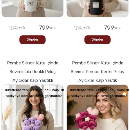
799
799
1190
1190
,00 TL
,90 TL
,00 TL
,90 TL
Gönder
Gönder
Pembe Silindir Kutu İçinde
Pembe Silindir Kutu İçinde
Sevimli Lila Renkli Peluş
Sevimli Pembe Renkli Peluş
Ayıcıklar Kalp Yastıklı
Ayıcıklar Kalp Yastık
Buketlerde Yenilik ! Sevgi dolu kalp,Bir
Buketlerde Yenilik ! Sevgi dolu kalp,Bir
hediyeye dönüşse böyle görünürdü!
hediyeye dönüşse böyle görünürdü!