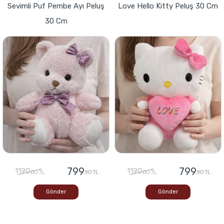
Sevimli Puf Pembe Ayı Peluş
Love Hello Kitty Peluş 30 Cm
30 Cm
799
799
1190
1190
,00 TL
,90 TL
,00 TL
,90 TL
Gönder
Gönder