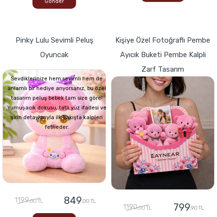
Gönder
Pinky Lulu Sevimli Peluş
Kişiye Özel Fotoğraflı Pembe
Oyuncak
Ayıcık Buketi Pembe Kalpli
Zarf Tasarım
Sevdiklerinize hem sevimli hem de
anlamlı bir hediye arıyorsanız, bu özel
tasarım peluş bebek tam size göre!
Yumuşacık dokusu, tatlı yüz ifadesi ve
şirin detaylarıyla ilk bakışta kalpleri
fetheder.
849
1199
,00 TL
,00 TL
799
1190
,00 TL
,90 TL