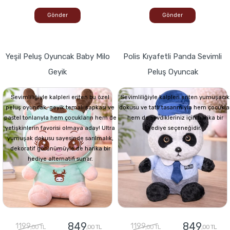
Gönder
Gönder
Yeşil Peluş Oyuncak Baby Milo
Polis Kıyafetli Panda Sevimli
Geyik
Peluş Oyuncak
Sevimliliğiyle kalpleri eriten bu özel
Sevimliliğiyle kalpleri eriten yumuşacık
peluş oyuncak, geyik temalı şapkası ve
dokusu ve tatlı tasarımıyla hem çocukla
pastel tonlarıyla hem çocukların hem de
hem de sevdikleriniz için harika bir
yetişkinlerin favorisi olmaya aday! Ultra
hediye seçeneğidir.
yumuşak dokusu sayesinde sarılmalık,
dekoratif görünümüyle de harika bir
hediye alternatifi sunar.
849
849
1199
1199
,00 TL
,00 TL
,00 TL
,00 TL