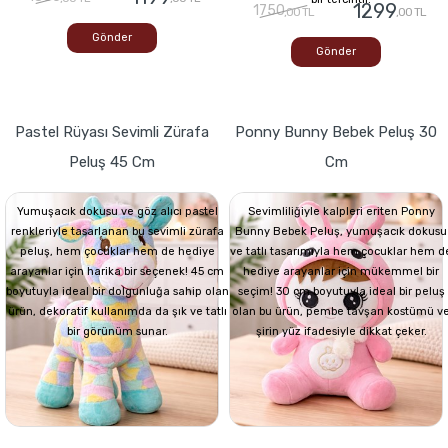
1299
1750
,00 TL
,00 TL
Gönder
Gönder
Pastel Rüyası Sevimli Zürafa
Ponny Bunny Bebek Peluş 30
Peluş 45 Cm
Cm
Yumuşacık dokusu ve göz alıcı pastel
Sevimliliğiyle kalpleri eriten Ponny
renkleriyle tasarlanan bu sevimli zürafa
Bunny Bebek Peluş, yumuşacık dokusu
peluş, hem çocuklar hem de hediye
ve tatlı tasarımıyla hem çocuklar hem d
arayanlar için harika bir seçenek! 45 cm
hediye arayanlar için mükemmel bir
boyutuyla ideal bir dolgunluğa sahip olan
seçim! 30 cm boyutuyla ideal bir peluş
ürün, dekoratif kullanımda da şık ve tatlı
olan bu ürün, pembe tavşan kostümü v
bir görünüm sunar.
şirin yüz ifadesiyle dikkat çeker.