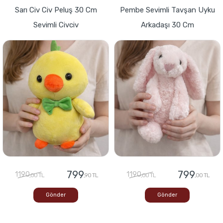
Sarı Civ Civ Peluş 30 Cm
Pembe Sevimli Tavşan Uyku
Sevimli Civciv
Arkadaşı 30 Cm
799
799
1190
1190
,00 TL
,90 TL
,00 TL
,00 TL
Gönder
Gönder