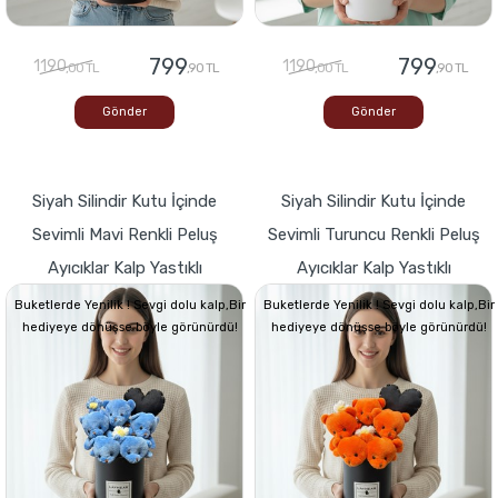
799
799
1190
1190
,00 TL
,90 TL
,00 TL
,90 TL
Gönder
Gönder
Siyah Silindir Kutu İçinde
Siyah Silindir Kutu İçinde
Sevimli Mavi Renkli Peluş
Sevimli Turuncu Renkli Peluş
Ayıcıklar Kalp Yastıklı
Ayıcıklar Kalp Yastıklı
Buketlerde Yenilik ! Sevgi dolu kalp,Bir
Buketlerde Yenilik ! Sevgi dolu kalp,Bir
hediyeye dönüşse böyle görünürdü!
hediyeye dönüşse böyle görünürdü!