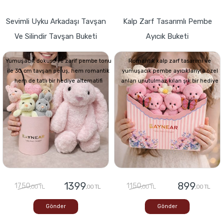
Sevimli Uyku Arkadaşı Tavşan
Kalp Zarf Tasarımlı Pembe
Ve Silindir Tavşan Buketi
Ayıcık Buketi
Yumuşacık dokusu ve zarif pembe tonu
Romantik kalp zarf tasarımı ve
ile 30 cm tavşan peluş, hem romantik
yumuşacık pembe ayıcıklarıyla özel
hem de tatlı bir hediye alternatifi
anları unutulmaz kılan şık bir hediye
1399
899
1750
1150
,00 TL
,00 TL
,00 TL
,00 TL
Gönder
Gönder