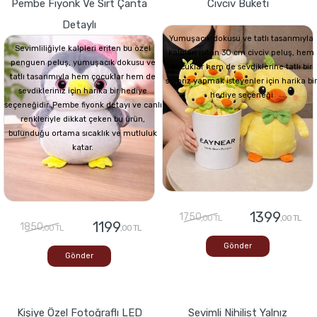
Pembe Fiyonk Ve Sırt Çanta
Civciv Buketi
Detaylı
Yumuşacık dokusu ve tatlı tasarımıyla
Sevimliliğiyle kalpleri eriten bu özel
kalpleri ısıtan 30 cm civciv peluş, hem
penguen peluş, yumuşacık dokusu ve
çocuklar hem de sevdiklerine tatlı bir
tatlı tasarımıyla hem çocuklar hem de
sürpriz yapmak isteyenler için harika bir
sevdikleriniz için harika bir hediye
hediye seçeneği
seçeneğidir. Pembe fiyonk detayı ve canlı
renkleriyle dikkat çeken bu ürün,
bulunduğu ortama sıcaklık ve mutluluk
katar.
1399
1750
,00 TL
,00 TL
1199
1850
,00 TL
,00 TL
Gönder
Gönder
Kişiye Özel Fotoğraflı LED
Sevimli Nihilist Yalnız