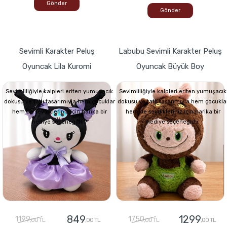
Gönder
Gönder
Sevimli Karakter Peluş
Labubu Sevimli Karakter Peluş
Oyuncak Lila Kuromi
Oyuncak Büyük Boy
Sevimliliğiyle kalpleri eriten yumuşacık
Sevimliliğiyle kalpleri eriten yumuşacık
dokusu ve tatlı tasarımıyla hem çocuklar
dokusu ve tatlı tasarımıyla hem çocukla
hem de sevdikleriniz için harika bir
hem de sevdikleriniz için harika bir
hediye seçeneğidir.
hediye seçeneğidir.
849
1299
1199
1750
,00 TL
,00 TL
,00 TL
,00 TL