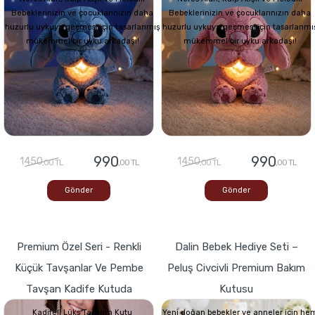
Bebeklerinizin ve çocuklarınızın daha
Bebeklerinizin ve çocuklarınızın daha
huzurlu uykuya geçmesi için tasarlanmış
huzurlu uykuya geçmesi için tasarlanmı
mükemmel bir uyku arkadaşı!
mükemmel bir uyku arkadaşı!
990
990
1450
1450
,00 TL
,00 TL
,00 TL
,00 TL
Gönder
Gönder
Premium Özel Seri - Renkli
Dalin Bebek Hediye Seti –
Küçük Tavşanlar Ve Pembe
Peluş Civcivli Premium Bakım
Tavşan Kadife Kutuda
Kutusu
Kadifeli Lüks Tasarım Kutu
Yeni doğan bebekler ve anneler için he