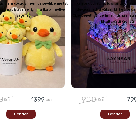
uş, hem çocuklar hem de sevdiklerine tatlı
kelebek buketi, açıldığı anda görsel
z yapmak isteyenler için harika bir hediye
duygusal etkisi yüksek bir hediye de
seçeneği
ÇiçekSepeti gönderimleri için premium
bir alternatif üründür
0
900
1399
79
,00 TL
,00 TL
,00 TL
Gönder
Gönder