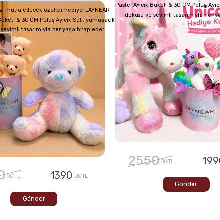
Pastel Ayıcık Buketi & 30 CM Peluş Ayıc
izi mutlu edecek özel bir hediye! LAYNEAR
dokusu ve sevimli tasarımıyla her y
 Buketi & 30 CM Peluş Ayıcık Seti, yumuşacık
sevimli tasarımıyla her yaşa hitap eder.
2550
199
,00 TL
0
1390
,00 TL
,00 TL
Gönder
Gönder