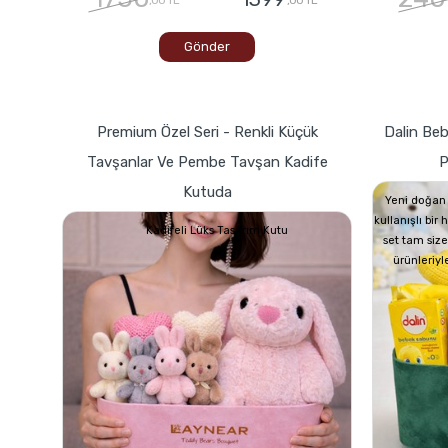
Gönder
Premium Özel Seri - Renkli Küçük
Dalin Beb
Tavşanlar Ve Pembe Tavşan Kadife
P
Kutuda
Yeni doğan 
kullanışlı bir
Kadifeli Lüks Tasarım Kutu
set tam size
ürünleriyl