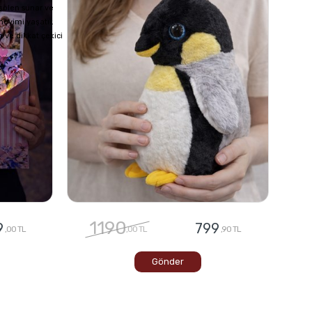
 şölen sunar ve
neyimi yaşatır.
 ve dikkat çekici
1190
9
799
,00 TL
,00 TL
,90 TL
Gönder