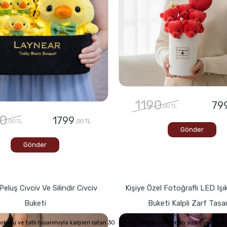
1190
79
,00 TL
0
1799
,00 TL
,00 TL
Gönder
Gönder
Peluş Civciv Ve Silindir Civciv
Kişiye Özel Fotoğraflı LED Işık
Buketi
Buketi Kalpli Zarf Tasa
usu ve tatlı tasarımıyla kalpleri ısıtan 30
Fotoğrafınızla tamamen size özel hale g