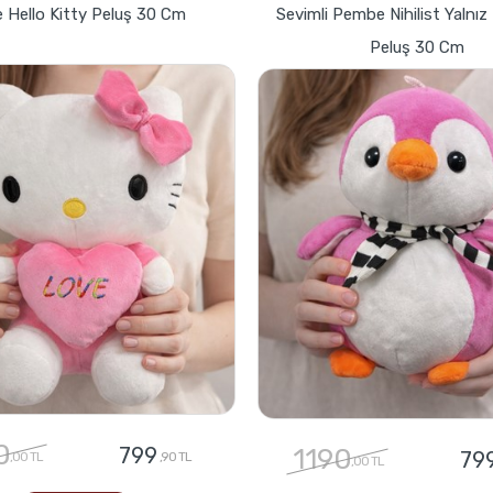
 Hello Kitty Peluş 30 Cm
Sevimli Pembe Nihilist Yalnı
Peluş 30 Cm
0
799
1190
79
,00 TL
,90 TL
,00 TL