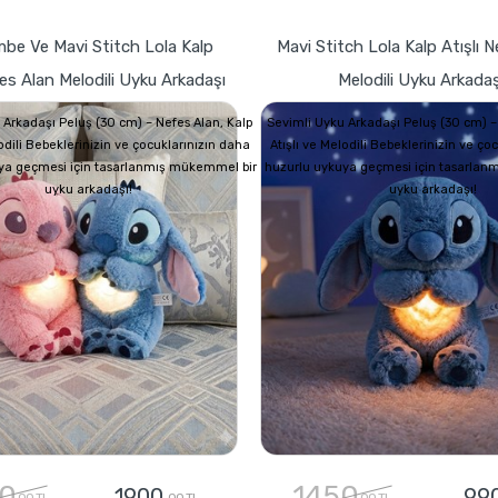
mbe Ve Mavi Stitch Lola Kalp
Mavi Stitch Lola Kalp Atışlı 
fes Alan Melodili Uyku Arkadaşı
Melodili Uyku Arkadaş
 Arkadaşı Peluş (30 cm) – Nefes Alan, Kalp
Sevimli Uyku Arkadaşı Peluş (30 cm) –
lodili Bebeklerinizin ve çocuklarınızın daha
Atışlı ve Melodili Bebeklerinizin ve ço
ya geçmesi için tasarlanmış mükemmel bir
huzurlu uykuya geçmesi için tasarlan
uyku arkadaşı!
uyku arkadaşı!
0
1450
1900
99
,00 TL
,00 TL
,00 TL