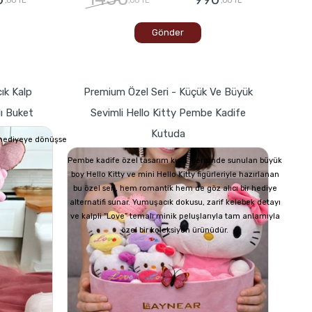
Gönder
ık Kalp
Premium Özel Seri - Küçük Ve Büyük
lı Buket
Sevimli Hello Kitty Pembe Kadife
Kutuda
r hediyeye dönüşse
Pembe kadife özel tasarım kutu içerisinde sunulan büyük
boy Hello Kitty ve mini Hello Kitty figürleriyle hazırlanan
bu özel seri, hem romantik hem de göz alıcı bir hediye
alternatifi sunar. Yumuşacık dokusu, zarif kelebek detayı
ve kalpli “Love” temalı minik peluşlarıyla tam anlamıyla
özel bir koleksiyon ürünüdür.