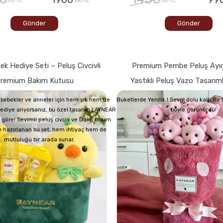
Gönder
Gönder
ek Hediye Seti – Peluş Civcivli
Premium Pembe Peluş Ayıc
remium Bakım Kutusu
Yastıklı Peluş Vazo Tasarım
bebekler ve anneler için hem şık hem de
Buketlerde Yenilik ! Sevgi dolu kalp,Bi
 hediye arıyorsanız, bu özel tasarım LAYNEAR
böyle görünürdü!
 göre! Sevimli peluş civciv ve Dalin bakım
e hazırlanan bu set, hem ihtiyaç hem de
mutluluğu bir arada sunar.