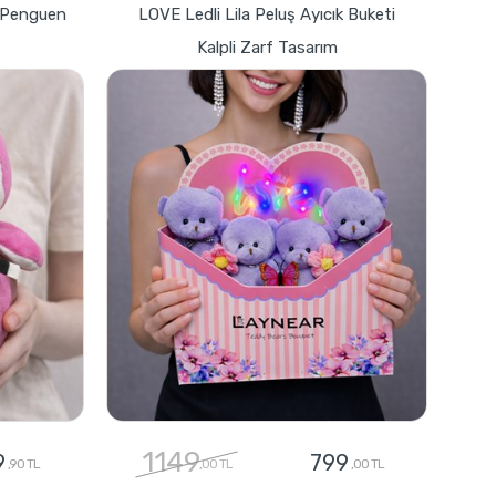
z Penguen
LOVE Ledli Lila Peluş Ayıcık Buketi
Kalpli Zarf Tasarım
1149
9
799
,90 TL
,00 TL
,00 TL