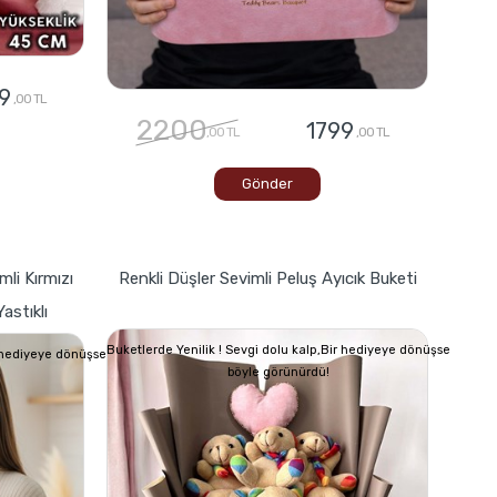
9
,00 TL
2200
1799
,00 TL
,00 TL
Gönder
mli Kırmızı
Renkli Düşler Sevimli Peluş Ayıcık Buketi
astıklı
Buketlerde Yenilik ! Sevgi dolu kalp,Bir hediyeye dönüşse
r hediyeye dönüşse
böyle görünürdü!