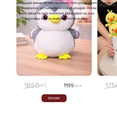
yumuşacık dokusu ve tatlı tasarımıyla hem çocuklar hem
cm civciv pel
de sevdikleriniz için harika bir hediye seçeneğidir. Pembe
bir sürpri
fiyonk detayı ve canlı renkleriyle dikkat çeken bu ürün,
bulunduğu ortama sıcaklık ve mutluluk katar.
1850
175
1199
,00 TL
,00 TL
Gönder