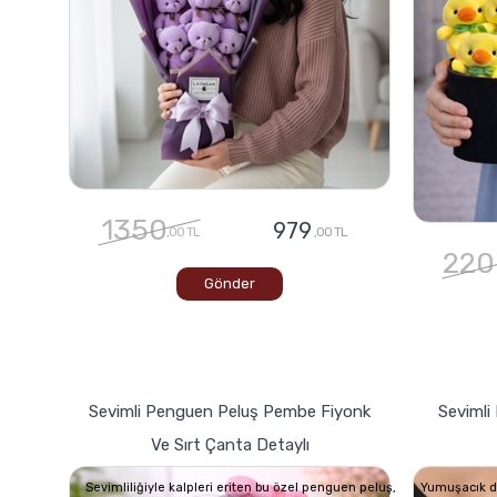
1350
979
,00 TL
,00 TL
220
Gönder
Sevimli Penguen Peluş Pembe Fiyonk
Sevimli 
Ve Sırt Çanta Detaylı
Sevimliliğiyle kalpleri eriten bu özel penguen peluş,
Yumuşacık dok