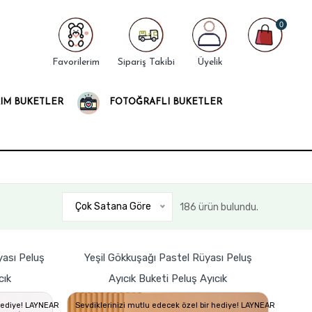
0
Favorilerim
Sipariş Takibi
Üyelik
IM BUKETLER
FOTOĞRAFLI BUKETLER
Çok Satana Göre
186 ürün bulundu.
ası Peluş
Yeşil Gökkuşağı Pastel Rüyası Peluş
cık
Ayıcık Buketi Peluş Ayıcık
 hediye! LAYNEAR
Sevdiklerinizi mutlu edecek özel bir hediye! LAYNEAR