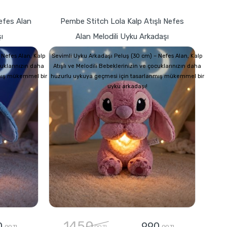
Nefes Alan
Pembe Stitch Lola Kalp Atışlı Nefes
ı
Alan Melodili Uyku Arkadaşı
 Nefes Alan, Kalp
Sevimli Uyku Arkadaşı Peluş (30 cm) – Nefes Alan, Kalp
cuklarınızın daha
Atışlı ve Melodili Bebeklerinizin ve çocuklarınızın daha
mış mükemmel bir
huzurlu uykuya geçmesi için tasarlanmış mükemmel bir
uyku arkadaşı!
1450
0
990
,00 TL
,00 TL
,00 TL