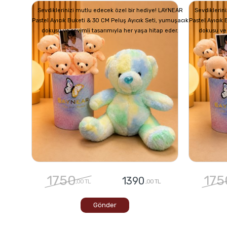
Sevdiklerinizi mutlu edecek özel bir hediye! LAYNEAR
Sevdiklerin
Pastel Ayıcık Buketi & 30 CM Peluş Ayıcık Seti, yumuşacık
Pastel Ayıcık
dokusu ve sevimli tasarımıyla her yaşa hitap eder.
dokusu ve 
1750
175
1390
,00 TL
,00 TL
Gönder