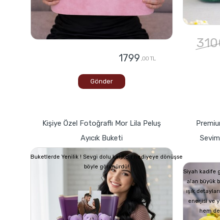
310
1799
,00 TL
Gönder
Kişiye Özel Fotoğraflı Mor Lila Peluş
Premium
Ayıcık Buketi
Seviml
Buketlerde Yenilik ! Sevgi dolu kalp,Bir hediyeye dönüşse
böyle görünürdü!
Siyah kadife 
alan büyük b
ışık detayları
enerjisi ve
hem de n