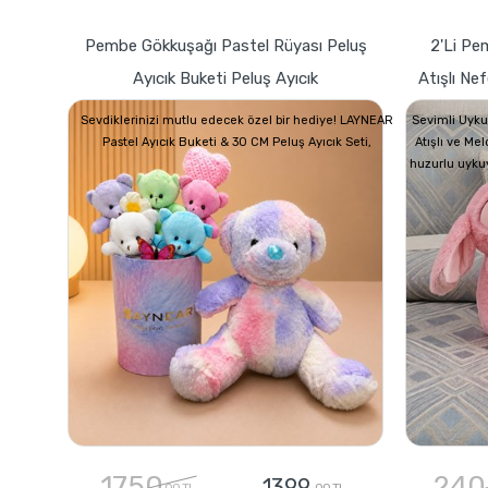
Pembe Gökkuşağı Pastel Rüyası Peluş
2'li Pe
Ayıcık Buketi Peluş Ayıcık
Atışlı Ne
Sevdiklerinizi mutlu edecek özel bir hediye! LAYNEAR
Sevimli Uyku
Pastel Ayıcık Buketi & 30 CM Peluş Ayıcık Seti,
Atışlı ve Me
huzurlu uyku
1750
240
1399
,00 TL
,00 TL