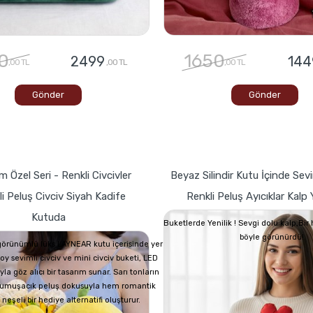
0
1650
2499
144
,00 TL
,00 TL
,00 TL
Gönder
Gönder
 Özel Seri - Renkli Civcivler
Beyaz Silindir Kutu İçinde Sevi
i Peluş Civciv Siyah Kadife
Renkli Peluş Ayıcıklar Kalp Y
Kutuda
Buketlerde Yenilik ! Sevgi dolu kalp,Bi
böyle görünürdü!
görünümlü lüks LAYNEAR kutu içerisinde yer
oy sevimli civciv ve mini civciv buketi, LED
yla göz alıcı bir tasarım sunar. Sarı tonların
 yumuşacık peluş dokusuyla hem romantik
eşeli bir hediye alternatifi oluşturur.