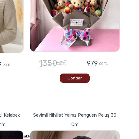
1350
979
9
,00 TL
,00 TL
,90 TL
Gönder
lı Kelebek
Sevimli Nihilist Yalnız Penguen Peluş 30
rım
Cm
elen bu LED ışıklı