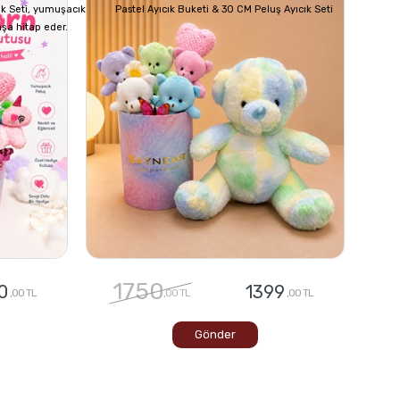
ık Seti, yumuşacık
Pastel Ayıcık Buketi & 30 CM Peluş Ayıcık Seti
aşa hitap eder.
1750
0
1399
,00 TL
,00 TL
,00 TL
Gönder