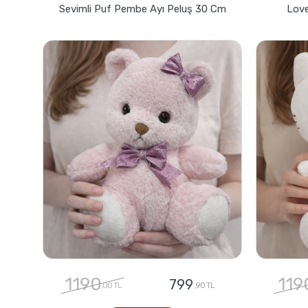
Sevimli Puf Pembe Ayı Peluş 30 Cm
Love
1190
119
799
,00 TL
,90 TL