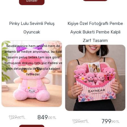
Gönder
Pinky Lulu Sevimli Peluş
Kişiye Özel Fotoğraflı Pembe
Oyuncak
Ayıcık Buketi Pembe Kalpli
Zarf Tasarım
Sevdiklerinize hem sevimli hem de
anlamlı bir hediye arıyorsanız, bu özel
tasarım peluş bebek tam size göre!
Yumuşacık dokusu, tatlı yüz ifadesi ve
şirin detaylarıyla ilk bakışta kalpleri
fetheder.
849
1199
,00 TL
,00 TL
799
1190
,00 TL
,90 TL