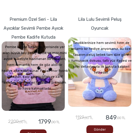
Premium Özel Seri - Lila
Lila Lulu Sevimli Peluş
Ayıcıklar Sevimli Pembe Ayıcık
Oyuncak
Pembe Kadife Kutuda
Sevdiklerinize hem sevimli hem de
Pembe kadife lüks kutu içerisinde yer
anlamlı bir hediye arıyorsanız, bu özel
alan büyük boy peluş ayıcık ve mor mini
tasarım peluş bebek tam size göre!
ayıcık buketiyle hazırlanan bu özel seri,
Yumuşacık dokusu, tatlı yüz ifadesi ve
hem romantik hem de göz alıcı bir
şirin detaylarıyla ilk bakışta kalpleri
hediye alternatifi sunar. Parlak mor fiyonk
fetheder.
detayları, kalp aksesuarları ve zarif
kelebek süslemeleri tasarıma premium
bir hava katmaktadır.
849
1199
,00 TL
,00 TL
1799
2200
,00 TL
,00 TL
Gönder