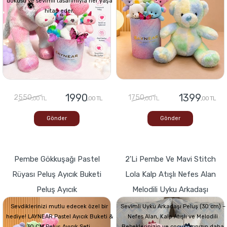
dokusu ve sevimli tasarımıyla her yaşa
hitap eder.
1990
1399
2550
1750
,00 TL
,00 TL
,00 TL
,00 TL
Gönder
Gönder
Pembe Gökkuşağı Pastel
2'li Pembe Ve Mavi Stitch
Rüyası Peluş Ayıcık Buketi
Lola Kalp Atışlı Nefes Alan
Peluş Ayıcık
Melodili Uyku Arkadaşı
Sevdiklerinizi mutlu edecek özel bir
Sevimli Uyku Arkadaşı Peluş (30 cm) –
hediye! LAYNEAR Pastel Ayıcık Buketi &
Nefes Alan, Kalp Atışlı ve Melodili
30 CM Peluş Ayıcık Seti,
Bebeklerinizin ve çocuklarınızın daha