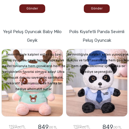
Gönder
Gönder
Yeşil Peluş Oyuncak Baby Milo
Polis Kıyafetli Panda Sevimli
Geyik
Peluş Oyuncak
Sevimliliğiyle kalpleri eriten bu özel
Sevimliliğiyle kalpleri eriten yumuşacık
peluş oyuncak, geyik temalı şapkası ve
dokusu ve tatlı tasarımıyla hem çocukla
pastel tonlarıyla hem çocukların hem de
hem de sevdikleriniz için harika bir
yetişkinlerin favorisi olmaya aday! Ultra
hediye seçeneğidir.
yumuşak dokusu sayesinde sarılmalık,
dekoratif görünümüyle de harika bir
hediye alternatifi sunar.
849
849
1199
1199
,00 TL
,00 TL
,00 TL
,00 TL