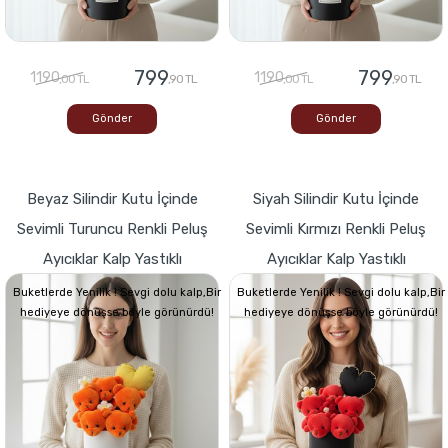
799
799
1190
1190
,00 TL
,90 TL
,00 TL
,90 TL
Gönder
Gönder
Beyaz Silindir Kutu İçinde
Siyah Silindir Kutu İçinde
Sevimli Turuncu Renkli Peluş
Sevimli Kırmızı Renkli Peluş
Ayıcıklar Kalp Yastıklı
Ayıcıklar Kalp Yastıklı
Buketlerde Yenilik ! Sevgi dolu kalp,Bir
Buketlerde Yenilik ! Sevgi dolu kalp,Bir
hediyeye dönüşse böyle görünürdü!
hediyeye dönüşse böyle görünürdü!