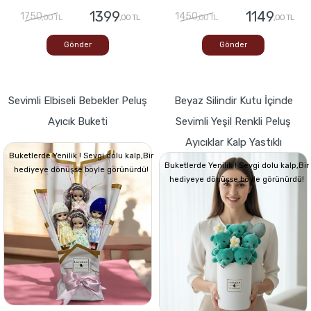
1399
1149
1750
1450
,00 TL
,00 TL
,00 TL
,00 TL
Gönder
Gönder
Sevimli Elbiseli Bebekler Peluş
Beyaz Silindir Kutu İçinde
Ayıcık Buketi
Sevimli Yeşil Renkli Peluş
Ayıcıklar Kalp Yastıklı
Buketlerde Yenilik ! Sevgi dolu kalp,Bir
Buketlerde Yenilik ! Sevgi dolu kalp,Bir
hediyeye dönüşse böyle görünürdü!
hediyeye dönüşse böyle görünürdü!