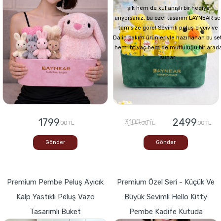
şık hem de kullanışlı bir hediye
arıyorsanız, bu özel tasarım LAYNEAR se
tam size göre! Sevimli peluş civciv ve
Dalin bakım ürünleriyle hazırlanan bu set
hem ihtiyaç hem de mutluluğu bir arad
sunar.
1799
2499
3100
,00 TL
,00 TL
,00 TL
Gönder
Gönder
Premium Pembe Peluş Ayıcık
Premium Özel Seri - Küçük Ve
Kalp Yastıklı Peluş Vazo
Büyük Sevimli Hello Kitty
Tasarımlı Buket
Pembe Kadife Kutuda