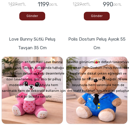
1199
990
1499
1299
,00 TL
,00 TL
,00 TL
,00 TL
Gönder
Gönder
Love Bunny Sütlü Peluş
Polis Dostum Peluş Ayıcık 55
Tavşan 35 Cm
Cm
Sevimliliğin en tatlı hali! Love Bunny
Sevimli görünümü ve detaylı tasarımıyl
Sütlü Peluş Tavşan, kucağında tuttuğu
öne çıkan Polis Dostum Peluş Ayıcık, öze
şirin biberon detayı ve kalp desenleriyle
kıyafetiyle dikkat çeken eğlenceli ve
özel tasarlanmış, göz alıcı bir peluş
anlamlı bir hediye seçeneğidir. 35 cm
modeldir. 35 cm boyutuyla hem
boyutuyla hem sarılmalık hem de
sarılmalık hem de dekoratif kullanım için
dekoratif kullanım için ideal bir peluştur
ideal bir boyuta sahiptir.