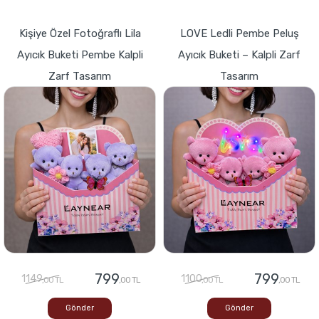
Kişiye Özel Fotoğraflı Lila
LOVE Ledli Pembe Peluş
Ayıcık Buketi Pembe Kalpli
Ayıcık Buketi – Kalpli Zarf
Zarf Tasarım
Tasarım
799
799
1149
1100
,00 TL
,00 TL
,00 TL
,00 TL
Gönder
Gönder