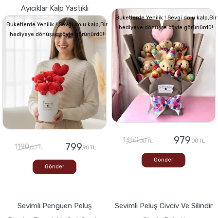
Ayıcıklar Kalp Yastıklı
Buketlerde Yenilik ! Sevgi dolu kalp,Bir
Buketlerde Yenilik ! Sevgi dolu kalp,Bir
hediyeye dönüşse böyle görünürdü!
hediyeye dönüşse böyle görünürdü!
979
1350
,00 TL
,00 TL
799
1190
,00 TL
,90 TL
Gönder
Gönder
Sevimli Penguen Peluş
Sevimli Peluş Civciv Ve Silindir