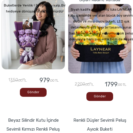
Buketlerde Yenilik ! Sevgi dolu kalp,Bir
Siyah kadife görünümlü lüks LAYNEAR
hediyeye dönüşse böyle görünürdü!
kutu içerisinde yer alan büyük boy seviml
civciv ve mini civciv buketi, LED ışık
detaylarıyla göz alıcı bir tasarım sunar.
Sarı tonların enerjisi ve yumuşacık pelu
dokusuyla hem romantik hem de neşel
bir hediye alternatifi oluşturur.
979
1350
,00 TL
,00 TL
1799
2200
,00 TL
,00 TL
Gönder
Gönder
Beyaz Silindir Kutu İçinde
Renkli Düşler Sevimli Peluş
Sevimli Kırmızı Renkli Peluş
Ayıcık Buketi