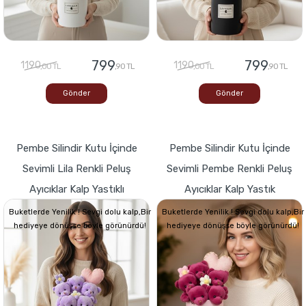
799
799
1190
1190
,00 TL
,90 TL
,00 TL
,90 TL
Gönder
Gönder
Pembe Silindir Kutu İçinde
Pembe Silindir Kutu İçinde
Sevimli Lila Renkli Peluş
Sevimli Pembe Renkli Peluş
Ayıcıklar Kalp Yastıklı
Ayıcıklar Kalp Yastık
Buketlerde Yenilik ! Sevgi dolu kalp,Bir
Buketlerde Yenilik ! Sevgi dolu kalp,Bir
hediyeye dönüşse böyle görünürdü!
hediyeye dönüşse böyle görünürdü!