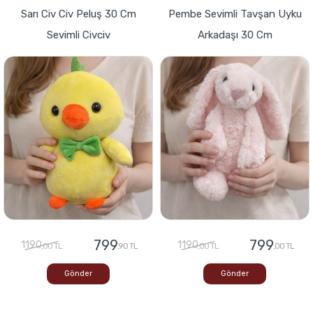
Sarı Civ Civ Peluş 30 Cm
Pembe Sevimli Tavşan Uyku
Sevimli Civciv
Arkadaşı 30 Cm
799
799
1190
1190
,00 TL
,90 TL
,00 TL
,00 TL
Gönder
Gönder