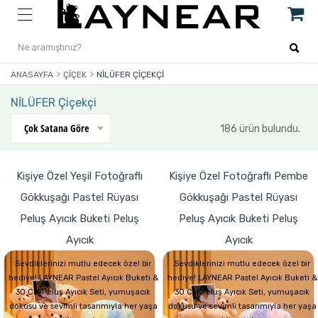
ANASAYFA
ÇIÇEK
NİLÜFER ÇIÇEKÇI
NİLÜFER Çiçekçi
Çok Satana Göre
186 ürün bulundu.
Kişiye Özel Yeşil Fotoğraflı
Kişiye Özel Fotoğraflı Pembe
Gökkuşağı Pastel Rüyası
Gökkuşağı Pastel Rüyası
Peluş Ayıcık Buketi Peluş
Peluş Ayıcık Buketi Peluş
Ayıcık
Ayıcık
Sevdiklerinizi mutlu edecek özel bir
Sevdiklerinizi mutlu edecek özel bir
hediye! LAYNEAR Pastel Ayıcık Buketi &
hediye! LAYNEAR Pastel Ayıcık Buketi &
30 CM Peluş Ayıcık Seti, yumuşacık
30 CM Peluş Ayıcık Seti, yumuşacık
dokusu ve sevimli tasarımıyla her yaşa
dokusu ve sevimli tasarımıyla her yaşa