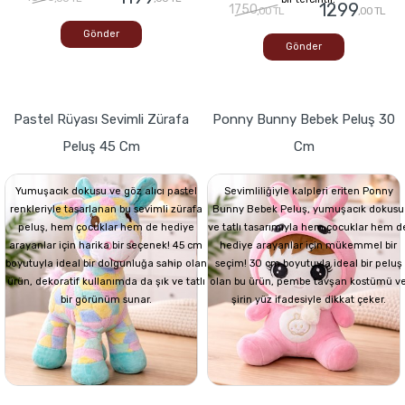
1299
1750
,00 TL
,00 TL
Gönder
Gönder
Pastel Rüyası Sevimli Zürafa
Ponny Bunny Bebek Peluş 30
Peluş 45 Cm
Cm
Yumuşacık dokusu ve göz alıcı pastel
Sevimliliğiyle kalpleri eriten Ponny
renkleriyle tasarlanan bu sevimli zürafa
Bunny Bebek Peluş, yumuşacık dokusu
peluş, hem çocuklar hem de hediye
ve tatlı tasarımıyla hem çocuklar hem d
arayanlar için harika bir seçenek! 45 cm
hediye arayanlar için mükemmel bir
boyutuyla ideal bir dolgunluğa sahip olan
seçim! 30 cm boyutuyla ideal bir peluş
ürün, dekoratif kullanımda da şık ve tatlı
olan bu ürün, pembe tavşan kostümü v
bir görünüm sunar.
şirin yüz ifadesiyle dikkat çeker.