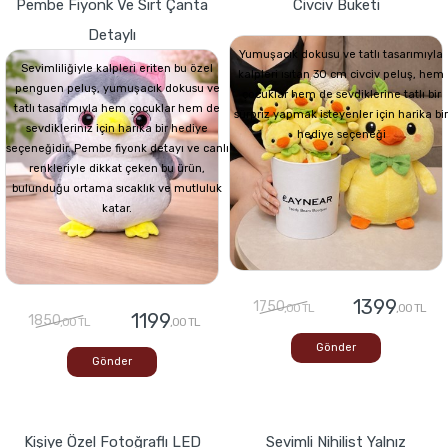
Pembe Fiyonk Ve Sırt Çanta
Civciv Buketi
Detaylı
Yumuşacık dokusu ve tatlı tasarımıyla
Sevimliliğiyle kalpleri eriten bu özel
kalpleri ısıtan 30 cm civciv peluş, hem
penguen peluş, yumuşacık dokusu ve
çocuklar hem de sevdiklerine tatlı bir
tatlı tasarımıyla hem çocuklar hem de
sürpriz yapmak isteyenler için harika bir
sevdikleriniz için harika bir hediye
hediye seçeneği
seçeneğidir. Pembe fiyonk detayı ve canlı
renkleriyle dikkat çeken bu ürün,
bulunduğu ortama sıcaklık ve mutluluk
katar.
1399
1750
,00 TL
,00 TL
1199
1850
,00 TL
,00 TL
Gönder
Gönder
Kişiye Özel Fotoğraflı LED
Sevimli Nihilist Yalnız