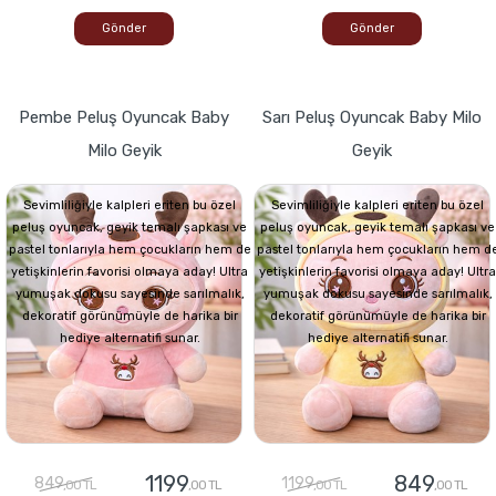
Gönder
Gönder
Pembe Peluş Oyuncak Baby
Sarı Peluş Oyuncak Baby Milo
Milo Geyik
Geyik
Sevimliliğiyle kalpleri eriten bu özel
Sevimliliğiyle kalpleri eriten bu özel
peluş oyuncak, geyik temalı şapkası ve
peluş oyuncak, geyik temalı şapkası ve
pastel tonlarıyla hem çocukların hem de
pastel tonlarıyla hem çocukların hem d
yetişkinlerin favorisi olmaya aday! Ultra
yetişkinlerin favorisi olmaya aday! Ultra
yumuşak dokusu sayesinde sarılmalık,
yumuşak dokusu sayesinde sarılmalık,
dekoratif görünümüyle de harika bir
dekoratif görünümüyle de harika bir
hediye alternatifi sunar.
hediye alternatifi sunar.
1199
849
849
1199
,00 TL
,00 TL
,00 TL
,00 TL