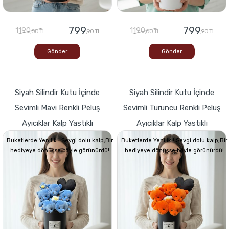
799
799
1190
1190
,00 TL
,90 TL
,00 TL
,90 TL
Gönder
Gönder
Siyah Silindir Kutu İçinde
Siyah Silindir Kutu İçinde
Sevimli Mavi Renkli Peluş
Sevimli Turuncu Renkli Peluş
Ayıcıklar Kalp Yastıklı
Ayıcıklar Kalp Yastıklı
Buketlerde Yenilik ! Sevgi dolu kalp,Bir
Buketlerde Yenilik ! Sevgi dolu kalp,Bir
hediyeye dönüşse böyle görünürdü!
hediyeye dönüşse böyle görünürdü!