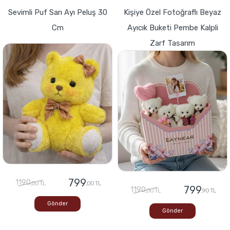
Sevimli Puf Sarı Ayı Peluş 30
Kişiye Özel Fotoğraflı Beyaz
Cm
Ayıcık Buketi Pembe Kalpli
Zarf Tasarım
799
1190
,00 TL
,00 TL
799
1190
,00 TL
,90 TL
Gönder
Gönder