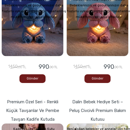
Bebeklerinizin ve çocuklarınızın daha
Bebeklerinizin ve çocuklarınızın daha
huzurlu uykuya geçmesi için tasarlanmış
huzurlu uykuya geçmesi için tasarlanmı
mükemmel bir uyku arkadaşı!
mükemmel bir uyku arkadaşı!
990
990
1450
1450
,00 TL
,00 TL
,00 TL
,00 TL
Gönder
Gönder
Premium Özel Seri - Renkli
Dalin Bebek Hediye Seti –
Küçük Tavşanlar Ve Pembe
Peluş Civcivli Premium Bakım
Tavşan Kadife Kutuda
Kutusu
Kadifeli Lüks Tasarım Kutu
Yeni doğan bebekler ve anneler için he