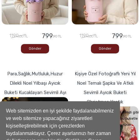
799
799
1190
1190
,00 TL
,90 TL
,00 TL
,90 TL
Gönder
Gönder
Para,Sağlık,Mutluluk,Huzur
Kişiye Özel Fotoğraflı Yeni Yıl
Dilekli Noel Yılbaşı Ayıcık
Noel Temalı Şapka Ve Atkılı
Buketi Kucaklayan Sevimli Ayı
Sevimli Ayıcık Buketi
Christmas Yastık
Buketlerde Yenilik ! Sevgi dolu kalp,Bir
hediyeye dönüşse böyle görünürdü!
Web sitemizden en iyi şekilde faydalanabilmeniz
Sevdiklerinizin Kalplerini de kendi gibi
ve web sitemize yapacağınız ziyaretleri
yumuşacık hale getirecek bu buketle
sevdiklerinize küçük süprizler
kişiselleştirebilmek için çerezlerden
yapabilirsiniz..
faydalanmaktayız. Çerez ayarlarınızı her zaman