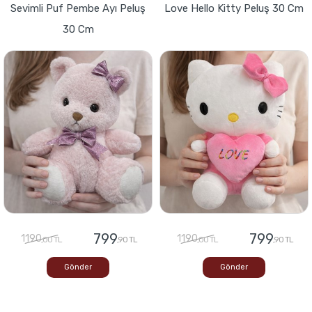
Sevimli Puf Pembe Ayı Peluş
Love Hello Kitty Peluş 30 Cm
30 Cm
799
799
1190
1190
,00 TL
,90 TL
,00 TL
,90 TL
Gönder
Gönder