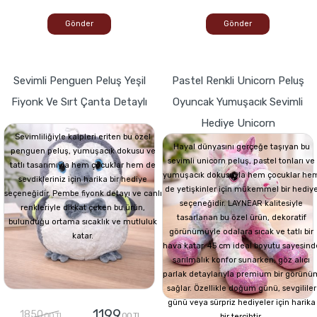
Gönder
Gönder
Sevimli Penguen Peluş Yeşil
Pastel Renkli Unicorn Peluş
Fiyonk Ve Sırt Çanta Detaylı
Oyuncak Yumuşacık Sevimli
Hediye Unicorn
Sevimliliğiyle kalpleri eriten bu özel
Hayal dünyasını gerçeğe taşıyan bu
penguen peluş, yumuşacık dokusu ve
sevimli unicorn peluş, pastel tonları ve
tatlı tasarımıyla hem çocuklar hem de
yumuşacık dokusuyla hem çocuklar he
sevdikleriniz için harika bir hediye
de yetişkinler için mükemmel bir hediy
seçeneğidir. Pembe fiyonk detayı ve canlı
seçeneğidir. LAYNEAR kalitesiyle
renkleriyle dikkat çeken bu ürün,
tasarlanan bu özel ürün, dekoratif
bulunduğu ortama sıcaklık ve mutluluk
görünümüyle odalara sıcak ve tatlı bir
katar.
hava katar. 45 cm ideal boyutu sayesind
sarılmalık konfor sunarken, göz alıcı
parlak detaylarıyla premium bir görünü
sağlar. Özellikle doğum günü, sevgililer
günü veya sürpriz hediyeler için harika
1199
1850
,00 TL
,00 TL
bir tercihtir.