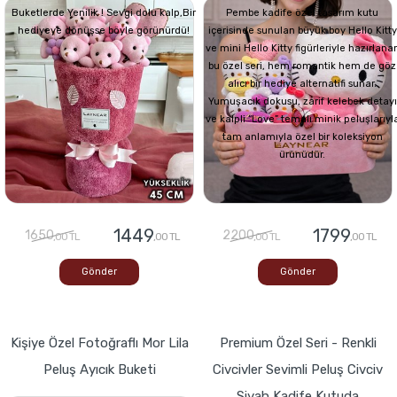
Buketlerde Yenilik ! Sevgi dolu kalp,Bir
Pembe kadife özel tasarım kutu
hediyeye dönüşse böyle görünürdü!
içerisinde sunulan büyük boy Hello Kitty
ve mini Hello Kitty figürleriyle hazırlana
bu özel seri, hem romantik hem de göz
alıcı bir hediye alternatifi sunar.
Yumuşacık dokusu, zarif kelebek detayı
ve kalpli “Love” temalı minik peluşlarıyl
tam anlamıyla özel bir koleksiyon
ürünüdür.
1449
1799
1650
2200
,00 TL
,00 TL
,00 TL
,00 TL
Gönder
Gönder
Kişiye Özel Fotoğraflı Mor Lila
Premium Özel Seri - Renkli
Peluş Ayıcık Buketi
Civcivler Sevimli Peluş Civciv
Siyah Kadife Kutuda