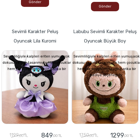
Gönder
Gönder
Sevimli Karakter Peluş
Labubu Sevimli Karakter Peluş
Oyuncak Lila Kuromi
Oyuncak Büyük Boy
Sevimliliğiyle kalpleri eriten yumuşacık
Sevimliliğiyle kalpleri eriten yumuşacık
dokusu ve tatlı tasarımıyla hem çocuklar
dokusu ve tatlı tasarımıyla hem çocukla
hem de sevdikleriniz için harika bir
hem de sevdikleriniz için harika bir
hediye seçeneğidir.
hediye seçeneğidir.
849
1299
1199
1750
,00 TL
,00 TL
,00 TL
,00 TL