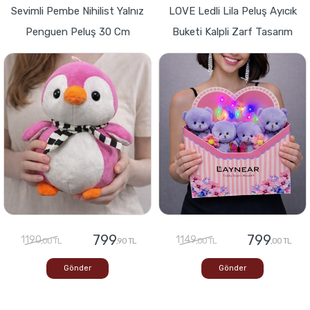
Sevimli Pembe Nihilist Yalnız
LOVE Ledli Lila Peluş Ayıcık
Penguen Peluş 30 Cm
Buketi Kalpli Zarf Tasarım
799
799
1190
1149
,00 TL
,90 TL
,00 TL
,00 TL
Gönder
Gönder