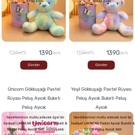
hitap eder.
hitap eder.
1390
1390
1750
1750
,00 TL
,00 TL
,00 TL
,00 TL
Gönder
Gönder
Ünicorn Gökkuşağı Pastel
Yeşil Gökkuşağı Pastel Rüyası
Rüyası Peluş Ayıcık Buketi
Peluş Ayıcık Buketi Peluş
Peluş Ayıcık
Ayıcık
Sevdiklerinizi mutlu edecek özel bir
Sevdiklerinizi mutlu edecek özel bir
hediye! LAYNEAR Pastel Ayıcık Buketi &
hediye! LAYNEAR Pastel Ayıcık Buketi &
30 CM Peluş Ayıcık Seti, yumuşacık
30 CM Peluş Ayıcık Seti