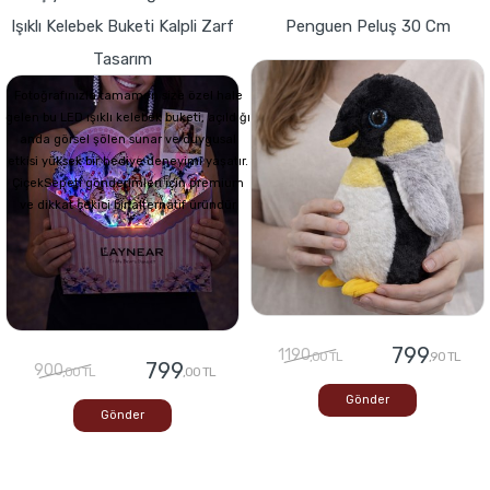
Işıklı Kelebek Buketi Kalpli Zarf
Penguen Peluş 30 Cm
Tasarım
Fotoğrafınızla tamamen size özel hale
gelen bu LED ışıklı kelebek buketi, açıldığı
anda görsel şölen sunar ve duygusal
etkisi yüksek bir hediye deneyimi yaşatır.
ÇiçekSepeti gönderimleri için premium
ve dikkat çekici bir alternatif üründür
799
1190
,00 TL
,90 TL
799
900
,00 TL
,00 TL
Gönder
Gönder