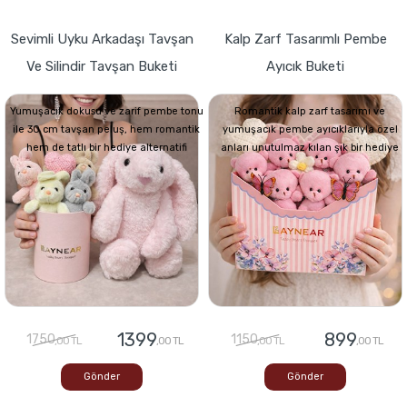
Sevimli Uyku Arkadaşı Tavşan
Kalp Zarf Tasarımlı Pembe
Ve Silindir Tavşan Buketi
Ayıcık Buketi
Yumuşacık dokusu ve zarif pembe tonu
Romantik kalp zarf tasarımı ve
ile 30 cm tavşan peluş, hem romantik
yumuşacık pembe ayıcıklarıyla özel
hem de tatlı bir hediye alternatifi
anları unutulmaz kılan şık bir hediye
1399
899
1750
1150
,00 TL
,00 TL
,00 TL
,00 TL
Gönder
Gönder