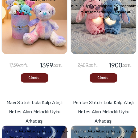
huzurlu uykuya geçmesi için tasarlanmı
mükemmel bir uyku arkadaşı!
1399
1900
1750
2400
,00 TL
,00 TL
,00 TL
,00 TL
Gönder
Gönder
Mavi Stitch Lola Kalp Atışlı
Pembe Stitch Lola Kalp Atışlı
Nefes Alan Melodili Uyku
Nefes Alan Melodili Uyku
Arkadaşı
Arkadaşı
Sevimli Uyku Arkadaşı Peluş (30 cm) –
Sevimli Uyku Arkadaşı Peluş (30 cm) –
Nefes Alan, Kalp Atışlı ve Melodili
Nefes Alan, Kalp Atışlı ve Melodili