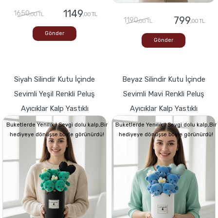
1149
1650
,00 TL
,00 TL
799
1190
,00 TL
,00 TL
Gönder
Gönder
Siyah Silindir Kutu İçinde
Beyaz Silindir Kutu İçinde
Sevimli Yeşil Renkli Peluş
Sevimli Mavi Renkli Peluş
Ayıcıklar Kalp Yastıklı
Ayıcıklar Kalp Yastıklı
Buketlerde Yenilik ! Sevgi dolu kalp,Bir
Buketlerde Yenilik ! Sevgi dolu kalp,Bir
hediyeye dönüşse böyle görünürdü!
hediyeye dönüşse böyle görünürdü!