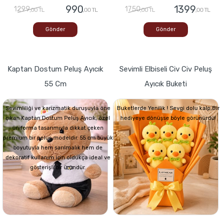
990
1399
1299
1750
,00 TL
,00 TL
,00 TL
,00 TL
Gönder
Gönder
Kaptan Dostum Peluş Ayıcık
Sevimli Elbiseli Civ Civ Peluş
55 Cm
Ayıcık Buketi
Sevimliliği ve karizmatik duruşuyla öne
Buketlerde Yenilik ! Sevgi dolu kalp,Bir
çıkan Kaptan Dostum Peluş Ayıcık, özel
hediyeye dönüşse böyle görünürdü!
üniforma tasarımıyla dikkat çeken
premium bir peluş modeldir. 55 cm büyük
boyutuyla hem sarılmalık hem de
dekoratif kullanım için oldukça ideal ve
gösterişli bir üründür.