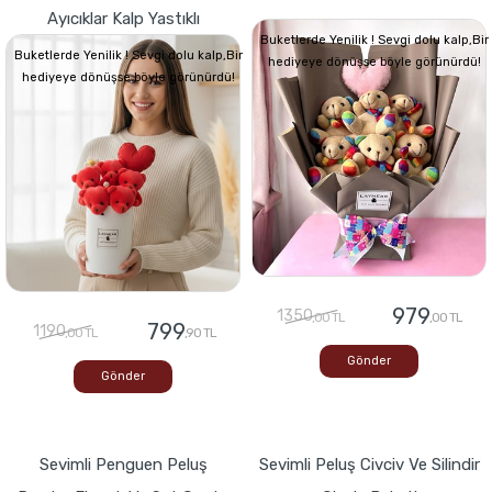
Ayıcıklar Kalp Yastıklı
Buketlerde Yenilik ! Sevgi dolu kalp,Bir
Buketlerde Yenilik ! Sevgi dolu kalp,Bir
hediyeye dönüşse böyle görünürdü!
hediyeye dönüşse böyle görünürdü!
979
1350
,00 TL
,00 TL
799
1190
,00 TL
,90 TL
Gönder
Gönder
Sevimli Penguen Peluş
Sevimli Peluş Civciv Ve Silindir