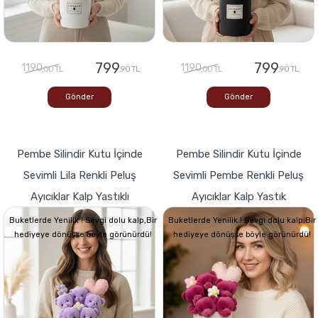
799
799
1190
1190
,00 TL
,90 TL
,00 TL
,90 TL
Gönder
Gönder
Pembe Silindir Kutu İçinde
Pembe Silindir Kutu İçinde
Sevimli Lila Renkli Peluş
Sevimli Pembe Renkli Peluş
Ayıcıklar Kalp Yastıklı
Ayıcıklar Kalp Yastık
Buketlerde Yenilik ! Sevgi dolu kalp,Bir
Buketlerde Yenilik ! Sevgi dolu kalp,Bir
hediyeye dönüşse böyle görünürdü!
hediyeye dönüşse böyle görünürdü!