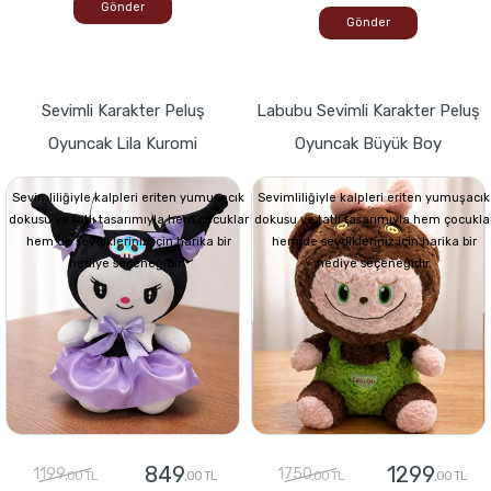
Gönder
Gönder
Sevimli Karakter Peluş
Labubu Sevimli Karakter Peluş
Oyuncak Lila Kuromi
Oyuncak Büyük Boy
Sevimliliğiyle kalpleri eriten yumuşacık
Sevimliliğiyle kalpleri eriten yumuşacık
dokusu ve tatlı tasarımıyla hem çocuklar
dokusu ve tatlı tasarımıyla hem çocukla
hem de sevdikleriniz için harika bir
hem de sevdikleriniz için harika bir
hediye seçeneğidir.
hediye seçeneğidir.
849
1299
1199
1750
,00 TL
,00 TL
,00 TL
,00 TL