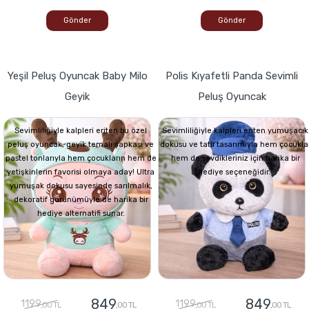
Gönder
Gönder
Yeşil Peluş Oyuncak Baby Milo
Polis Kıyafetli Panda Sevimli
Geyik
Peluş Oyuncak
Sevimliliğiyle kalpleri eriten bu özel
Sevimliliğiyle kalpleri eriten yumuşacık
peluş oyuncak, geyik temalı şapkası ve
dokusu ve tatlı tasarımıyla hem çocukla
pastel tonlarıyla hem çocukların hem de
hem de sevdikleriniz için harika bir
yetişkinlerin favorisi olmaya aday! Ultra
hediye seçeneğidir.
yumuşak dokusu sayesinde sarılmalık,
dekoratif görünümüyle de harika bir
hediye alternatifi sunar.
849
849
1199
1199
,00 TL
,00 TL
,00 TL
,00 TL