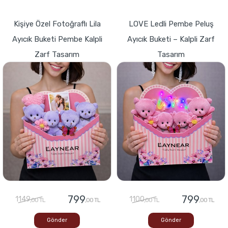
Kişiye Özel Fotoğraflı Lila
LOVE Ledli Pembe Peluş
Ayıcık Buketi Pembe Kalpli
Ayıcık Buketi – Kalpli Zarf
Zarf Tasarım
Tasarım
799
799
1149
1100
,00 TL
,00 TL
,00 TL
,00 TL
Gönder
Gönder