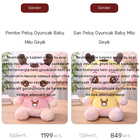
Gönder
Gönder
Pembe Peluş Oyuncak Baby
Sarı Peluş Oyuncak Baby Milo
Milo Geyik
Geyik
Sevimliliğiyle kalpleri eriten bu özel
Sevimliliğiyle kalpleri eriten bu özel
peluş oyuncak, geyik temalı şapkası ve
peluş oyuncak, geyik temalı şapkası ve
pastel tonlarıyla hem çocukların hem de
pastel tonlarıyla hem çocukların hem d
yetişkinlerin favorisi olmaya aday! Ultra
yetişkinlerin favorisi olmaya aday! Ultra
yumuşak dokusu sayesinde sarılmalık,
yumuşak dokusu sayesinde sarılmalık,
dekoratif görünümüyle de harika bir
dekoratif görünümüyle de harika bir
hediye alternatifi sunar.
hediye alternatifi sunar.
1199
849
849
1199
,00 TL
,00 TL
,00 TL
,00 TL