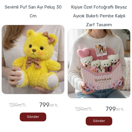
Sevimli Puf Sarı Ayı Peluş 30
Kişiye Özel Fotoğraflı Beyaz
Cm
Ayıcık Buketi Pembe Kalpli
Zarf Tasarım
799
1190
,00 TL
,00 TL
799
1190
,00 TL
,90 TL
Gönder
Gönder