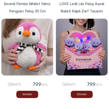
Sevimli Pembe Nihilist Yalnız
LOVE Ledli Lila Peluş Ayıcık
Penguen Peluş 30 Cm
Buketi Kalpli Zarf Tasarım
799
799
1190
1149
,00 TL
,90 TL
,00 TL
,00 TL
Gönder
Gönder