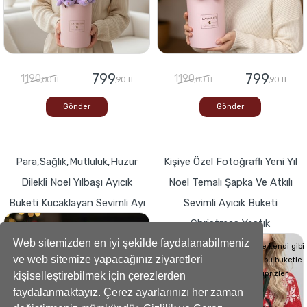
799
799
1190
1190
,00 TL
,90 TL
,00 TL
,90 TL
Gönder
Gönder
Para,Sağlık,Mutluluk,Huzur
Kişiye Özel Fotoğraflı Yeni Yıl
Dilekli Noel Yılbaşı Ayıcık
Noel Temalı Şapka Ve Atkılı
Buketi Kucaklayan Sevimli Ayı
Sevimli Ayıcık Buketi
Christmas Yastık
Buketlerde Yenilik ! Sevgi dolu kalp,Bir
hediyeye dönüşse böyle görünürdü!
Web sitemizden en iyi şekilde faydalanabilmeniz
Sevdiklerinizin Kalplerini de kendi gibi
ve web sitemize yapacağınız ziyaretleri
yumuşacık hale getirecek bu buketle
sevdiklerinize küçük süprizler
kişiselleştirebilmek için çerezlerden
yapabilirsiniz..
faydalanmaktayız. Çerez ayarlarınızı her zaman