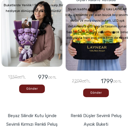
Buketlerde Yenilik ! Sevgi dolu kalp,Bir
Siyah kadife görünümlü lüks LAYNEAR
hediyeye dönüşse böyle görünürdü!
kutu içerisinde yer alan büyük boy seviml
civciv ve mini civciv buketi, LED ışık
detaylarıyla göz alıcı bir tasarım sunar.
Sarı tonların enerjisi ve yumuşacık pelu
dokusuyla hem romantik hem de neşel
bir hediye alternatifi oluşturur.
979
1350
,00 TL
,00 TL
1799
2200
,00 TL
,00 TL
Gönder
Gönder
Beyaz Silindir Kutu İçinde
Renkli Düşler Sevimli Peluş
Sevimli Kırmızı Renkli Peluş
Ayıcık Buketi