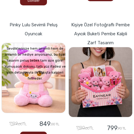
Gönder
Pinky Lulu Sevimli Peluş
Kişiye Özel Fotoğraflı Pembe
Oyuncak
Ayıcık Buketi Pembe Kalpli
Zarf Tasarım
Sevdiklerinize hem sevimli hem de
anlamlı bir hediye arıyorsanız, bu özel
tasarım peluş bebek tam size göre!
Yumuşacık dokusu, tatlı yüz ifadesi ve
şirin detaylarıyla ilk bakışta kalpleri
fetheder.
849
1199
,00 TL
,00 TL
799
1190
,00 TL
,90 TL