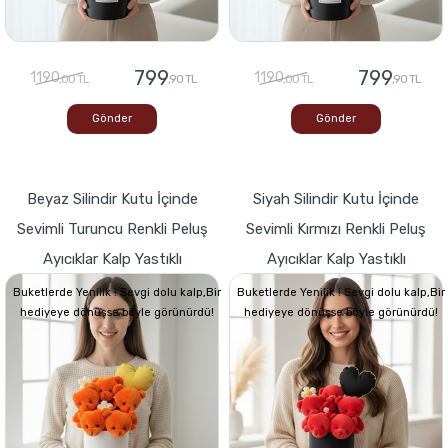
799
799
1190
1190
,00 TL
,90 TL
,00 TL
,90 TL
Gönder
Gönder
Beyaz Silindir Kutu İçinde
Siyah Silindir Kutu İçinde
Sevimli Turuncu Renkli Peluş
Sevimli Kırmızı Renkli Peluş
Ayıcıklar Kalp Yastıklı
Ayıcıklar Kalp Yastıklı
Buketlerde Yenilik ! Sevgi dolu kalp,Bir
Buketlerde Yenilik ! Sevgi dolu kalp,Bir
hediyeye dönüşse böyle görünürdü!
hediyeye dönüşse böyle görünürdü!