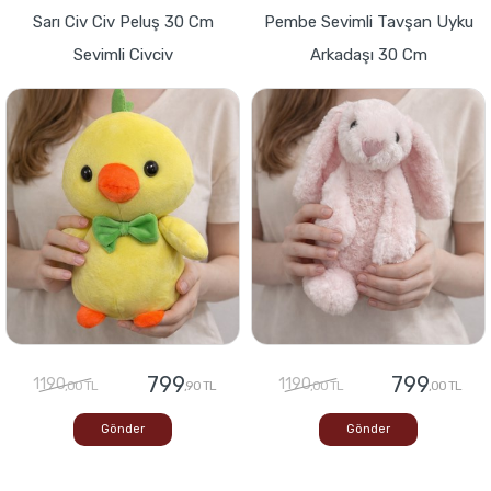
Sarı Civ Civ Peluş 30 Cm
Pembe Sevimli Tavşan Uyku
Sevimli Civciv
Arkadaşı 30 Cm
799
799
1190
1190
,00 TL
,90 TL
,00 TL
,00 TL
Gönder
Gönder