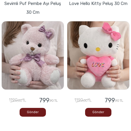
Sevimli Puf Pembe Ayı Peluş
Love Hello Kitty Peluş 30 Cm
30 Cm
799
799
1190
1190
,00 TL
,90 TL
,00 TL
,90 TL
Gönder
Gönder