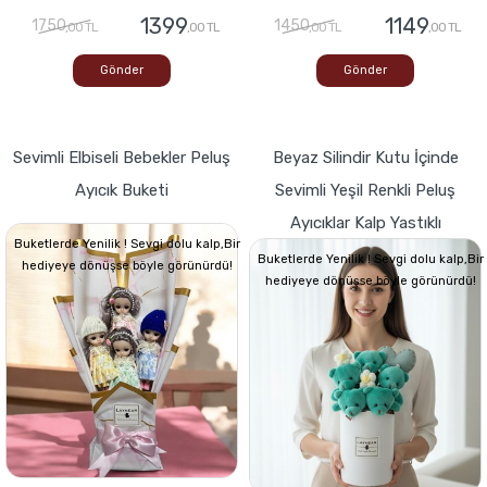
1399
1149
1750
1450
,00 TL
,00 TL
,00 TL
,00 TL
Gönder
Gönder
Sevimli Elbiseli Bebekler Peluş
Beyaz Silindir Kutu İçinde
Ayıcık Buketi
Sevimli Yeşil Renkli Peluş
Ayıcıklar Kalp Yastıklı
Buketlerde Yenilik ! Sevgi dolu kalp,Bir
Buketlerde Yenilik ! Sevgi dolu kalp,Bir
hediyeye dönüşse böyle görünürdü!
hediyeye dönüşse böyle görünürdü!