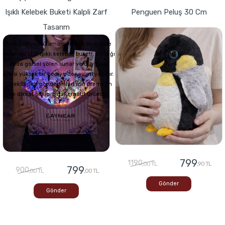
Işıklı Kelebek Buketi Kalpli Zarf
Penguen Peluş 30 Cm
Tasarım
Fotoğrafınızla tamamen size özel hale
gelen bu LED ışıklı kelebek buketi, açıldığı
anda görsel şölen sunar ve duygusal
etkisi yüksek bir hediye deneyimi yaşatır.
ÇiçekSepeti gönderimleri için premium
ve dikkat çekici bir alternatif üründür
799
1190
,00 TL
,90 TL
799
900
,00 TL
,00 TL
Gönder
Gönder