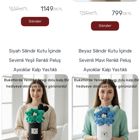
1149
1650
,00 TL
,00 TL
799
1190
,00 TL
,00 TL
Gönder
Gönder
Siyah Silindir Kutu İçinde
Beyaz Silindir Kutu İçinde
Sevimli Yeşil Renkli Peluş
Sevimli Mavi Renkli Peluş
Ayıcıklar Kalp Yastıklı
Ayıcıklar Kalp Yastıklı
Buketlerde Yenilik ! Sevgi dolu kalp,Bir
Buketlerde Yenilik ! Sevgi dolu kalp,Bir
hediyeye dönüşse böyle görünürdü!
hediyeye dönüşse böyle görünürdü!