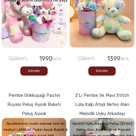
dokusu ve sevimli tasarımıyla her yaşa
hitap eder.
1990
1399
2550
1750
,00 TL
,00 TL
,00 TL
,00 TL
Gönder
Gönder
Pembe Gökkuşağı Pastel
2'li Pembe Ve Mavi Stitch
Rüyası Peluş Ayıcık Buketi
Lola Kalp Atışlı Nefes Alan
Peluş Ayıcık
Melodili Uyku Arkadaşı
Sevdiklerinizi mutlu edecek özel bir
Sevimli Uyku Arkadaşı Peluş (30 cm) –
hediye! LAYNEAR Pastel Ayıcık Buketi &
Nefes Alan, Kalp Atışlı ve Melodili
30 CM Peluş Ayıcık Seti,
Bebeklerinizin ve çocuklarınızın daha