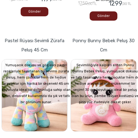
1299
1750
,00 TL
,00 TL
Gönder
Gönder
Pastel Rüyası Sevimli Zürafa
Ponny Bunny Bebek Peluş 30
Peluş 45 Cm
Cm
Yumuşacık dokusu ve göz alıcı pastel
Sevimliliğiyle kalpleri eriten Ponny
renkleriyle tasarlanan bu sevimli zürafa
Bunny Bebek Peluş, yumuşacık dokusu
peluş, hem çocuklar hem de hediye
ve tatlı tasarımıyla hem çocuklar hem d
arayanlar için harika bir seçenek! 45 cm
hediye arayanlar için mükemmel bir
boyutuyla ideal bir dolgunluğa sahip olan
seçim! 30 cm boyutuyla ideal bir peluş
ürün, dekoratif kullanımda da şık ve tatlı
olan bu ürün, pembe tavşan kostümü v
bir görünüm sunar.
şirin yüz ifadesiyle dikkat çeker.