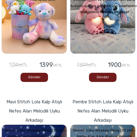
huzurlu uykuya geçmesi için tasarlanmı
mükemmel bir uyku arkadaşı!
1399
1900
1750
2400
,00 TL
,00 TL
,00 TL
,00 TL
Gönder
Gönder
Mavi Stitch Lola Kalp Atışlı
Pembe Stitch Lola Kalp Atışlı
Nefes Alan Melodili Uyku
Nefes Alan Melodili Uyku
Arkadaşı
Arkadaşı
Sevimli Uyku Arkadaşı Peluş (30 cm) –
Sevimli Uyku Arkadaşı Peluş (30 cm) –
Nefes Alan, Kalp Atışlı ve Melodili
Nefes Alan, Kalp Atışlı ve Melodili