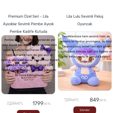
Premium Özel Seri - Lila
Lila Lulu Sevimli Peluş
Ayıcıklar Sevimli Pembe Ayıcık
Oyuncak
Pembe Kadife Kutuda
Sevdiklerinize hem sevimli hem de
Pembe kadife lüks kutu içerisinde yer
anlamlı bir hediye arıyorsanız, bu özel
alan büyük boy peluş ayıcık ve mor mini
tasarım peluş bebek tam size göre!
ayıcık buketiyle hazırlanan bu özel seri,
Yumuşacık dokusu, tatlı yüz ifadesi ve
hem romantik hem de göz alıcı bir
şirin detaylarıyla ilk bakışta kalpleri
hediye alternatifi sunar. Parlak mor fiyonk
fetheder.
detayları, kalp aksesuarları ve zarif
kelebek süslemeleri tasarıma premium
bir hava katmaktadır.
849
1199
,00 TL
,00 TL
1799
2200
,00 TL
,00 TL
Gönder