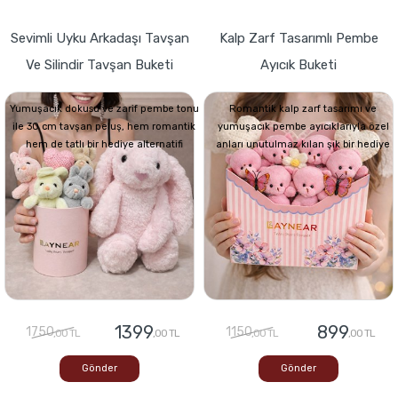
Sevimli Uyku Arkadaşı Tavşan
Kalp Zarf Tasarımlı Pembe
Ve Silindir Tavşan Buketi
Ayıcık Buketi
Yumuşacık dokusu ve zarif pembe tonu
Romantik kalp zarf tasarımı ve
ile 30 cm tavşan peluş, hem romantik
yumuşacık pembe ayıcıklarıyla özel
hem de tatlı bir hediye alternatifi
anları unutulmaz kılan şık bir hediye
1399
899
1750
1150
,00 TL
,00 TL
,00 TL
,00 TL
Gönder
Gönder