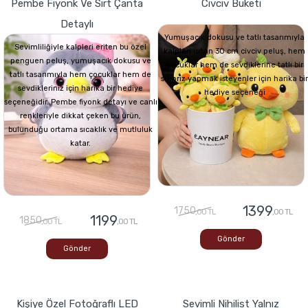
Pembe Fiyonk Ve Sırt Çanta
Civciv Buketi
Detaylı
Yumuşacık dokusu ve tatlı tasarımıyla
Sevimliliğiyle kalpleri eriten bu özel
kalpleri ısıtan 30 cm civciv peluş, hem
penguen peluş, yumuşacık dokusu ve
çocuklar hem de sevdiklerine tatlı bir
tatlı tasarımıyla hem çocuklar hem de
sürpriz yapmak isteyenler için harika bir
sevdikleriniz için harika bir hediye
hediye seçeneği
seçeneğidir. Pembe fiyonk detayı ve canlı
renkleriyle dikkat çeken bu ürün,
bulunduğu ortama sıcaklık ve mutluluk
katar.
1399
1750
,00 TL
,00 TL
1199
1850
,00 TL
,00 TL
Gönder
Gönder
Kişiye Özel Fotoğraflı LED
Sevimli Nihilist Yalnız