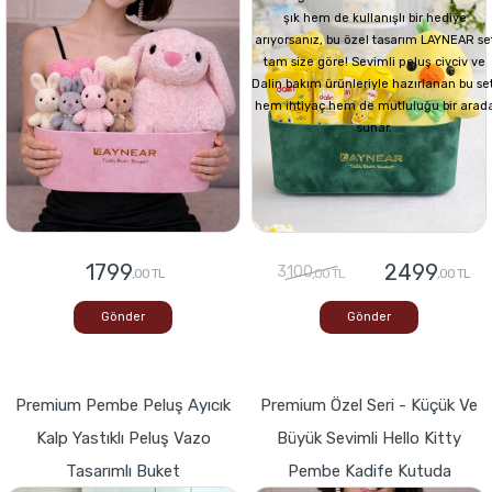
şık hem de kullanışlı bir hediye
arıyorsanız, bu özel tasarım LAYNEAR se
tam size göre! Sevimli peluş civciv ve
Dalin bakım ürünleriyle hazırlanan bu set
hem ihtiyaç hem de mutluluğu bir arad
sunar.
1799
2499
3100
,00 TL
,00 TL
,00 TL
Gönder
Gönder
Premium Pembe Peluş Ayıcık
Premium Özel Seri - Küçük Ve
Kalp Yastıklı Peluş Vazo
Büyük Sevimli Hello Kitty
Tasarımlı Buket
Pembe Kadife Kutuda