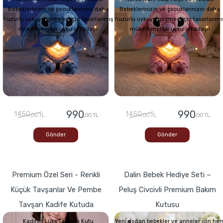
Bebeklerinizin ve çocuklarınızın daha
Bebeklerinizin ve çocuklarınızın daha
huzurlu uykuya geçmesi için tasarlanmış
huzurlu uykuya geçmesi için tasarlanmı
mükemmel bir uyku arkadaşı!
mükemmel bir uyku arkadaşı!
990
990
1450
1450
,00 TL
,00 TL
,00 TL
,00 TL
Gönder
Gönder
Premium Özel Seri - Renkli
Dalin Bebek Hediye Seti –
Küçük Tavşanlar Ve Pembe
Peluş Civcivli Premium Bakım
Tavşan Kadife Kutuda
Kutusu
Kadifeli Lüks Tasarım Kutu
Yeni doğan bebekler ve anneler için he