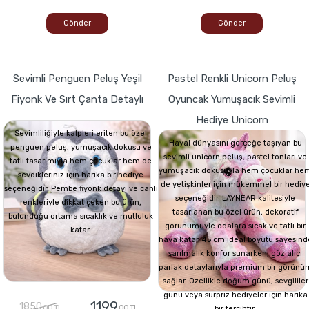
Gönder
Gönder
Sevimli Penguen Peluş Yeşil
Pastel Renkli Unicorn Peluş
Fiyonk Ve Sırt Çanta Detaylı
Oyuncak Yumuşacık Sevimli
Hediye Unicorn
Sevimliliğiyle kalpleri eriten bu özel
Hayal dünyasını gerçeğe taşıyan bu
penguen peluş, yumuşacık dokusu ve
sevimli unicorn peluş, pastel tonları ve
tatlı tasarımıyla hem çocuklar hem de
yumuşacık dokusuyla hem çocuklar he
sevdikleriniz için harika bir hediye
de yetişkinler için mükemmel bir hediy
seçeneğidir. Pembe fiyonk detayı ve canlı
seçeneğidir. LAYNEAR kalitesiyle
renkleriyle dikkat çeken bu ürün,
tasarlanan bu özel ürün, dekoratif
bulunduğu ortama sıcaklık ve mutluluk
görünümüyle odalara sıcak ve tatlı bir
katar.
hava katar. 45 cm ideal boyutu sayesind
sarılmalık konfor sunarken, göz alıcı
parlak detaylarıyla premium bir görünü
sağlar. Özellikle doğum günü, sevgililer
günü veya sürpriz hediyeler için harika
1199
1850
,00 TL
,00 TL
bir tercihtir.