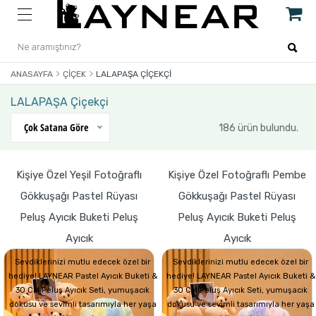
ANASAYFA
ÇIÇEK
LALAPAŞA ÇIÇEKÇI
LALAPAŞA Çiçekçi
Çok Satana Göre
186 ürün bulundu.
Kişiye Özel Yeşil Fotoğraflı
Kişiye Özel Fotoğraflı Pembe
Gökkuşağı Pastel Rüyası
Gökkuşağı Pastel Rüyası
Peluş Ayıcık Buketi Peluş
Peluş Ayıcık Buketi Peluş
Ayıcık
Ayıcık
Sevdiklerinizi mutlu edecek özel bir
Sevdiklerinizi mutlu edecek özel bir
hediye! LAYNEAR Pastel Ayıcık Buketi &
hediye! LAYNEAR Pastel Ayıcık Buketi &
30 CM Peluş Ayıcık Seti, yumuşacık
30 CM Peluş Ayıcık Seti, yumuşacık
dokusu ve sevimli tasarımıyla her yaşa
dokusu ve sevimli tasarımıyla her yaşa