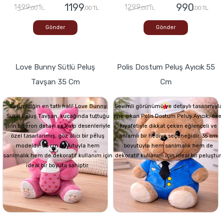
1199
990
1499
1299
,00 TL
,00 TL
,00 TL
,00 TL
Gönder
Gönder
Love Bunny Sütlü Peluş
Polis Dostum Peluş Ayıcık 55
Tavşan 35 Cm
Cm
Sevimliliğin en tatlı hali! Love Bunny
Sevimli görünümü ve detaylı tasarımıyl
Sütlü Peluş Tavşan, kucağında tuttuğu
öne çıkan Polis Dostum Peluş Ayıcık, öze
şirin biberon detayı ve kalp desenleriyle
kıyafetiyle dikkat çeken eğlenceli ve
özel tasarlanmış, göz alıcı bir peluş
anlamlı bir hediye seçeneğidir. 35 cm
modeldir. 35 cm boyutuyla hem
boyutuyla hem sarılmalık hem de
sarılmalık hem de dekoratif kullanım için
dekoratif kullanım için ideal bir peluştur
ideal bir boyuta sahiptir.