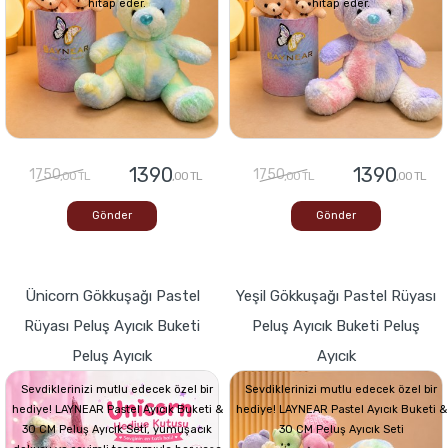
hitap eder.
hitap eder.
1390
1390
1750
1750
,00 TL
,00 TL
,00 TL
,00 TL
Gönder
Gönder
Ünicorn Gökkuşağı Pastel
Yeşil Gökkuşağı Pastel Rüyası
Rüyası Peluş Ayıcık Buketi
Peluş Ayıcık Buketi Peluş
Peluş Ayıcık
Ayıcık
Sevdiklerinizi mutlu edecek özel bir
Sevdiklerinizi mutlu edecek özel bir
hediye! LAYNEAR Pastel Ayıcık Buketi &
hediye! LAYNEAR Pastel Ayıcık Buketi &
30 CM Peluş Ayıcık Seti, yumuşacık
30 CM Peluş Ayıcık Seti