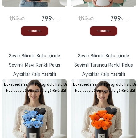
799
799
1190
1190
,00 TL
,90 TL
,00 TL
,90 TL
Gönder
Gönder
Siyah Silindir Kutu İçinde
Siyah Silindir Kutu İçinde
Sevimli Mavi Renkli Peluş
Sevimli Turuncu Renkli Peluş
Ayıcıklar Kalp Yastıklı
Ayıcıklar Kalp Yastıklı
Buketlerde Yenilik ! Sevgi dolu kalp,Bir
Buketlerde Yenilik ! Sevgi dolu kalp,Bir
hediyeye dönüşse böyle görünürdü!
hediyeye dönüşse böyle görünürdü!