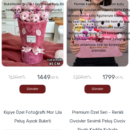
Buketlerde Yenilik ! Sevgi dolu kalp,Bir
Pembe kadife özel tasarım kutu
hediyeye dönüşse böyle görünürdü!
içerisinde sunulan büyük boy Hello Kitty
ve mini Hello Kitty figürleriyle hazırlana
bu özel seri, hem romantik hem de göz
alıcı bir hediye alternatifi sunar.
Yumuşacık dokusu, zarif kelebek detayı
ve kalpli “Love” temalı minik peluşlarıyl
tam anlamıyla özel bir koleksiyon
ürünüdür.
1449
1799
1650
2200
,00 TL
,00 TL
,00 TL
,00 TL
Gönder
Gönder
Kişiye Özel Fotoğraflı Mor Lila
Premium Özel Seri - Renkli
Peluş Ayıcık Buketi
Civcivler Sevimli Peluş Civciv
Siyah Kadife Kutuda