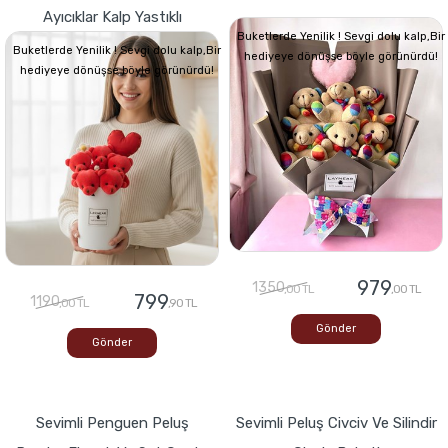
Ayıcıklar Kalp Yastıklı
Buketlerde Yenilik ! Sevgi dolu kalp,Bir
Buketlerde Yenilik ! Sevgi dolu kalp,Bir
hediyeye dönüşse böyle görünürdü!
hediyeye dönüşse böyle görünürdü!
979
1350
,00 TL
,00 TL
799
1190
,00 TL
,90 TL
Gönder
Gönder
Sevimli Penguen Peluş
Sevimli Peluş Civciv Ve Silindir