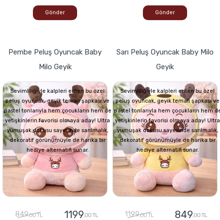
Gönder
Gönder
Pembe Peluş Oyuncak Baby
Sarı Peluş Oyuncak Baby Milo
Milo Geyik
Geyik
Sevimliliğiyle kalpleri eriten bu özel
Sevimliliğiyle kalpleri eriten bu özel
peluş oyuncak, geyik temalı şapkası ve
peluş oyuncak, geyik temalı şapkası ve
pastel tonlarıyla hem çocukların hem de
pastel tonlarıyla hem çocukların hem d
yetişkinlerin favorisi olmaya aday! Ultra
yetişkinlerin favorisi olmaya aday! Ultra
yumuşak dokusu sayesinde sarılmalık,
yumuşak dokusu sayesinde sarılmalık,
dekoratif görünümüyle de harika bir
dekoratif görünümüyle de harika bir
hediye alternatifi sunar.
hediye alternatifi sunar.
1199
849
849
1199
,00 TL
,00 TL
,00 TL
,00 TL