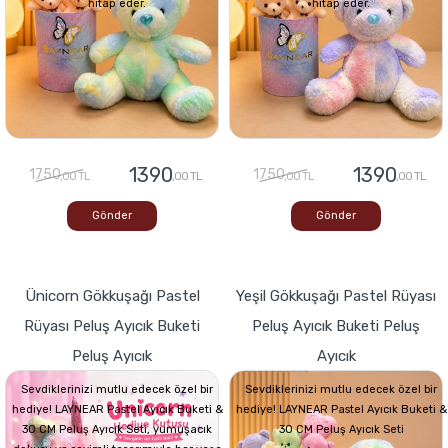
hitap eder.
hitap eder.
1390
1390
1750
1750
,00 TL
,00 TL
,00 TL
,00 TL
Gönder
Gönder
Ünicorn Gökkuşağı Pastel
Yeşil Gökkuşağı Pastel Rüyası
Rüyası Peluş Ayıcık Buketi
Peluş Ayıcık Buketi Peluş
Peluş Ayıcık
Ayıcık
Sevdiklerinizi mutlu edecek özel bir
Sevdiklerinizi mutlu edecek özel bir
hediye! LAYNEAR Pastel Ayıcık Buketi &
hediye! LAYNEAR Pastel Ayıcık Buketi &
30 CM Peluş Ayıcık Seti, yumuşacık
30 CM Peluş Ayıcık Seti