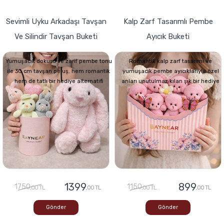
Sevimli Uyku Arkadaşı Tavşan
Kalp Zarf Tasarımlı Pembe
Ve Silindir Tavşan Buketi
Ayıcık Buketi
Yumuşacık dokusu ve zarif pembe tonu
Romantik kalp zarf tasarımı ve
ile 30 cm tavşan peluş, hem romantik
yumuşacık pembe ayıcıklarıyla özel
hem de tatlı bir hediye alternatifi
anları unutulmaz kılan şık bir hediye
1399
899
1750
1150
,00 TL
,00 TL
,00 TL
,00 TL
Gönder
Gönder