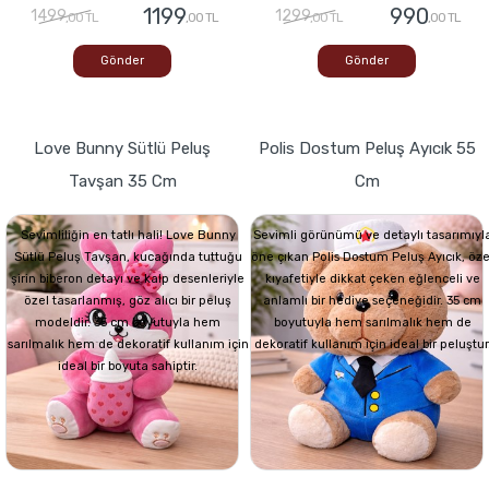
1199
990
1499
1299
,00 TL
,00 TL
,00 TL
,00 TL
Gönder
Gönder
Love Bunny Sütlü Peluş
Polis Dostum Peluş Ayıcık 55
Tavşan 35 Cm
Cm
Sevimliliğin en tatlı hali! Love Bunny
Sevimli görünümü ve detaylı tasarımıyl
Sütlü Peluş Tavşan, kucağında tuttuğu
öne çıkan Polis Dostum Peluş Ayıcık, öze
şirin biberon detayı ve kalp desenleriyle
kıyafetiyle dikkat çeken eğlenceli ve
özel tasarlanmış, göz alıcı bir peluş
anlamlı bir hediye seçeneğidir. 35 cm
modeldir. 35 cm boyutuyla hem
boyutuyla hem sarılmalık hem de
sarılmalık hem de dekoratif kullanım için
dekoratif kullanım için ideal bir peluştur
ideal bir boyuta sahiptir.