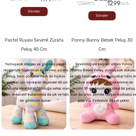
1299
1750
,00 TL
,00 TL
Gönder
Gönder
Pastel Rüyası Sevimli Zürafa
Ponny Bunny Bebek Peluş 30
Peluş 45 Cm
Cm
Yumuşacık dokusu ve göz alıcı pastel
Sevimliliğiyle kalpleri eriten Ponny
renkleriyle tasarlanan bu sevimli zürafa
Bunny Bebek Peluş, yumuşacık dokusu
peluş, hem çocuklar hem de hediye
ve tatlı tasarımıyla hem çocuklar hem d
arayanlar için harika bir seçenek! 45 cm
hediye arayanlar için mükemmel bir
boyutuyla ideal bir dolgunluğa sahip olan
seçim! 30 cm boyutuyla ideal bir peluş
ürün, dekoratif kullanımda da şık ve tatlı
olan bu ürün, pembe tavşan kostümü v
bir görünüm sunar.
şirin yüz ifadesiyle dikkat çeker.