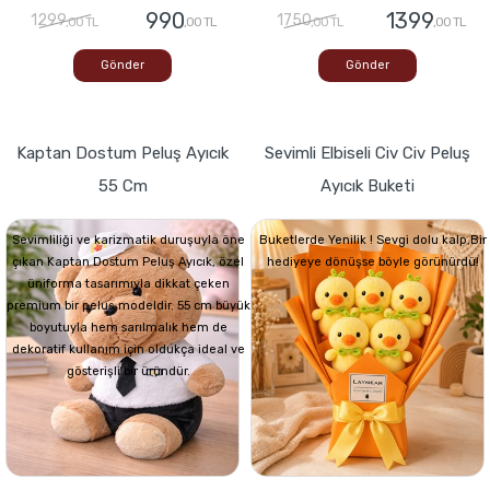
990
1399
1299
1750
,00 TL
,00 TL
,00 TL
,00 TL
Gönder
Gönder
Kaptan Dostum Peluş Ayıcık
Sevimli Elbiseli Civ Civ Peluş
55 Cm
Ayıcık Buketi
Sevimliliği ve karizmatik duruşuyla öne
Buketlerde Yenilik ! Sevgi dolu kalp,Bir
çıkan Kaptan Dostum Peluş Ayıcık, özel
hediyeye dönüşse böyle görünürdü!
üniforma tasarımıyla dikkat çeken
premium bir peluş modeldir. 55 cm büyük
boyutuyla hem sarılmalık hem de
dekoratif kullanım için oldukça ideal ve
gösterişli bir üründür.