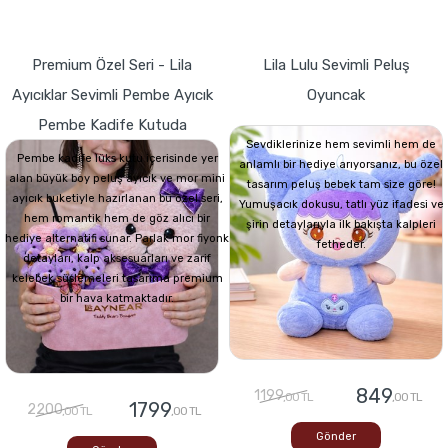
Premium Özel Seri - Lila
Lila Lulu Sevimli Peluş
Ayıcıklar Sevimli Pembe Ayıcık
Oyuncak
Pembe Kadife Kutuda
Sevdiklerinize hem sevimli hem de
Pembe kadife lüks kutu içerisinde yer
anlamlı bir hediye arıyorsanız, bu özel
alan büyük boy peluş ayıcık ve mor mini
tasarım peluş bebek tam size göre!
ayıcık buketiyle hazırlanan bu özel seri,
Yumuşacık dokusu, tatlı yüz ifadesi ve
hem romantik hem de göz alıcı bir
şirin detaylarıyla ilk bakışta kalpleri
hediye alternatifi sunar. Parlak mor fiyonk
fetheder.
detayları, kalp aksesuarları ve zarif
kelebek süslemeleri tasarıma premium
bir hava katmaktadır.
849
1199
,00 TL
,00 TL
1799
2200
,00 TL
,00 TL
Gönder