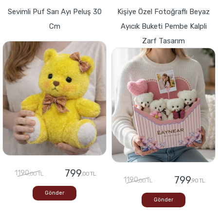
Sevimli Puf Sarı Ayı Peluş 30
Kişiye Özel Fotoğraflı Beyaz
Cm
Ayıcık Buketi Pembe Kalpli
Zarf Tasarım
799
1190
,00 TL
,00 TL
799
1190
,00 TL
,90 TL
Gönder
Gönder