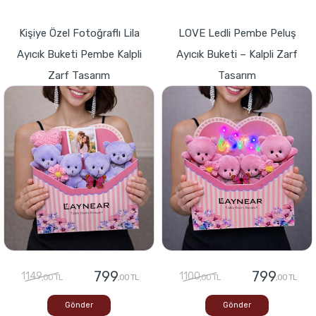
Kişiye Özel Fotoğraflı Lila
LOVE Ledli Pembe Peluş
Ayıcık Buketi Pembe Kalpli
Ayıcık Buketi – Kalpli Zarf
Zarf Tasarım
Tasarım
799
799
1149
1100
,00 TL
,00 TL
,00 TL
,00 TL
Gönder
Gönder