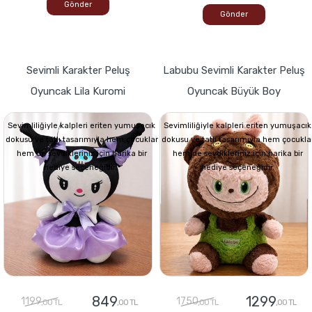
Gönder
Gönder
Sevimli Karakter Peluş
Labubu Sevimli Karakter Peluş
Oyuncak Lila Kuromi
Oyuncak Büyük Boy
Sevimliliğiyle kalpleri eriten yumuşacık
Sevimliliğiyle kalpleri eriten yumuşacık
dokusu ve tatlı tasarımıyla hem çocuklar
dokusu ve tatlı tasarımıyla hem çocukla
hem de sevdikleriniz için harika bir
hem de sevdikleriniz için harika bir
hediye seçeneğidir.
hediye seçeneğidir.
849
1299
1199
1750
,00 TL
,00 TL
,00 TL
,00 TL