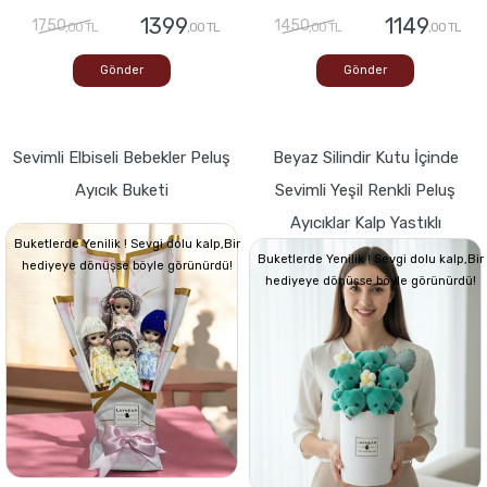
1399
1149
1750
1450
,00 TL
,00 TL
,00 TL
,00 TL
Gönder
Gönder
Sevimli Elbiseli Bebekler Peluş
Beyaz Silindir Kutu İçinde
Ayıcık Buketi
Sevimli Yeşil Renkli Peluş
Ayıcıklar Kalp Yastıklı
Buketlerde Yenilik ! Sevgi dolu kalp,Bir
Buketlerde Yenilik ! Sevgi dolu kalp,Bir
hediyeye dönüşse böyle görünürdü!
hediyeye dönüşse böyle görünürdü!