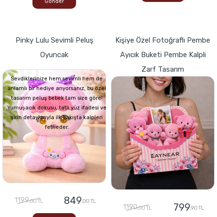
Gönder
Pinky Lulu Sevimli Peluş
Kişiye Özel Fotoğraflı Pembe
Oyuncak
Ayıcık Buketi Pembe Kalpli
Zarf Tasarım
Sevdiklerinize hem sevimli hem de
anlamlı bir hediye arıyorsanız, bu özel
tasarım peluş bebek tam size göre!
Yumuşacık dokusu, tatlı yüz ifadesi ve
şirin detaylarıyla ilk bakışta kalpleri
fetheder.
849
1199
,00 TL
,00 TL
799
1190
,00 TL
,90 TL