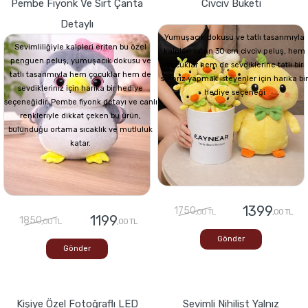
Pembe Fiyonk Ve Sırt Çanta
Civciv Buketi
Detaylı
Yumuşacık dokusu ve tatlı tasarımıyla
Sevimliliğiyle kalpleri eriten bu özel
kalpleri ısıtan 30 cm civciv peluş, hem
penguen peluş, yumuşacık dokusu ve
çocuklar hem de sevdiklerine tatlı bir
tatlı tasarımıyla hem çocuklar hem de
sürpriz yapmak isteyenler için harika bir
sevdikleriniz için harika bir hediye
hediye seçeneği
seçeneğidir. Pembe fiyonk detayı ve canlı
renkleriyle dikkat çeken bu ürün,
bulunduğu ortama sıcaklık ve mutluluk
katar.
1399
1750
,00 TL
,00 TL
1199
1850
,00 TL
,00 TL
Gönder
Gönder
Kişiye Özel Fotoğraflı LED
Sevimli Nihilist Yalnız