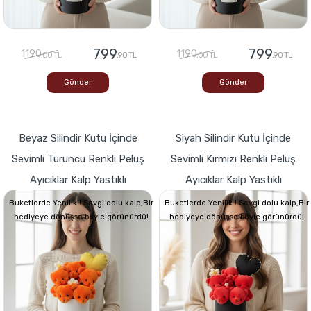
799
799
1190
1190
,00 TL
,90 TL
,00 TL
,90 TL
Gönder
Gönder
Beyaz Silindir Kutu İçinde
Siyah Silindir Kutu İçinde
Sevimli Turuncu Renkli Peluş
Sevimli Kırmızı Renkli Peluş
Ayıcıklar Kalp Yastıklı
Ayıcıklar Kalp Yastıklı
Buketlerde Yenilik ! Sevgi dolu kalp,Bir
Buketlerde Yenilik ! Sevgi dolu kalp,Bir
hediyeye dönüşse böyle görünürdü!
hediyeye dönüşse böyle görünürdü!