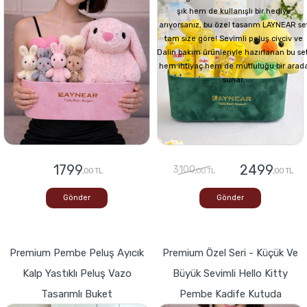
şık hem de kullanışlı bir hediye
arıyorsanız, bu özel tasarım LAYNEAR se
tam size göre! Sevimli peluş civciv ve
Dalin bakım ürünleriyle hazırlanan bu set
hem ihtiyaç hem de mutluluğu bir arad
sunar.
1799
2499
3100
,00 TL
,00 TL
,00 TL
Gönder
Gönder
Premium Pembe Peluş Ayıcık
Premium Özel Seri - Küçük Ve
Kalp Yastıklı Peluş Vazo
Büyük Sevimli Hello Kitty
Tasarımlı Buket
Pembe Kadife Kutuda