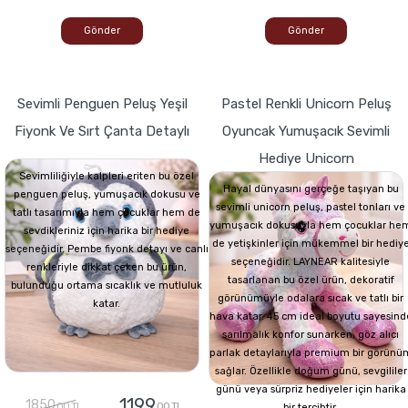
Gönder
Gönder
Sevimli Penguen Peluş Yeşil
Pastel Renkli Unicorn Peluş
Fiyonk Ve Sırt Çanta Detaylı
Oyuncak Yumuşacık Sevimli
Hediye Unicorn
Sevimliliğiyle kalpleri eriten bu özel
Hayal dünyasını gerçeğe taşıyan bu
penguen peluş, yumuşacık dokusu ve
sevimli unicorn peluş, pastel tonları ve
tatlı tasarımıyla hem çocuklar hem de
yumuşacık dokusuyla hem çocuklar he
sevdikleriniz için harika bir hediye
de yetişkinler için mükemmel bir hediy
seçeneğidir. Pembe fiyonk detayı ve canlı
seçeneğidir. LAYNEAR kalitesiyle
renkleriyle dikkat çeken bu ürün,
tasarlanan bu özel ürün, dekoratif
bulunduğu ortama sıcaklık ve mutluluk
görünümüyle odalara sıcak ve tatlı bir
katar.
hava katar. 45 cm ideal boyutu sayesind
sarılmalık konfor sunarken, göz alıcı
parlak detaylarıyla premium bir görünü
sağlar. Özellikle doğum günü, sevgililer
günü veya sürpriz hediyeler için harika
1199
1850
,00 TL
,00 TL
bir tercihtir.