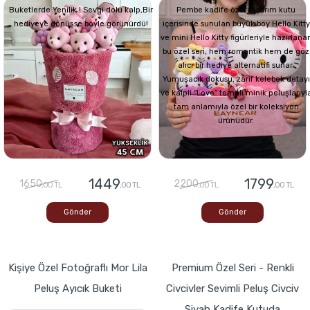
Buketlerde Yenilik ! Sevgi dolu kalp,Bir
Pembe kadife özel tasarım kutu
hediyeye dönüşse böyle görünürdü!
içerisinde sunulan büyük boy Hello Kitty
ve mini Hello Kitty figürleriyle hazırlana
bu özel seri, hem romantik hem de göz
alıcı bir hediye alternatifi sunar.
Yumuşacık dokusu, zarif kelebek detayı
ve kalpli “Love” temalı minik peluşlarıyl
tam anlamıyla özel bir koleksiyon
ürünüdür.
1449
1799
1650
2200
,00 TL
,00 TL
,00 TL
,00 TL
Gönder
Gönder
Kişiye Özel Fotoğraflı Mor Lila
Premium Özel Seri - Renkli
Peluş Ayıcık Buketi
Civcivler Sevimli Peluş Civciv
Siyah Kadife Kutuda