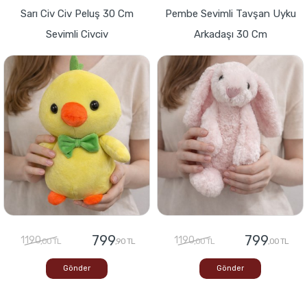
Sarı Civ Civ Peluş 30 Cm
Pembe Sevimli Tavşan Uyku
Sevimli Civciv
Arkadaşı 30 Cm
799
799
1190
1190
,00 TL
,90 TL
,00 TL
,00 TL
Gönder
Gönder