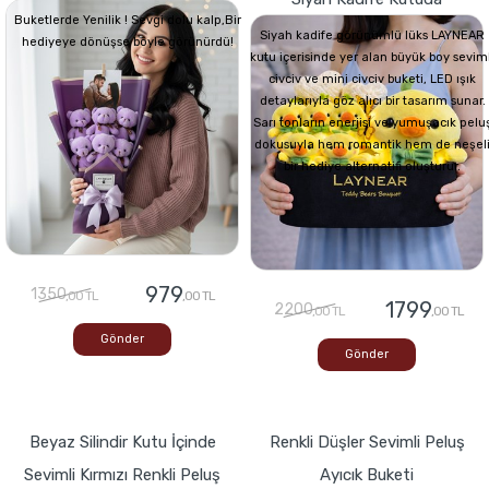
Buketlerde Yenilik ! Sevgi dolu kalp,Bir
Siyah kadife görünümlü lüks LAYNEAR
hediyeye dönüşse böyle görünürdü!
kutu içerisinde yer alan büyük boy seviml
civciv ve mini civciv buketi, LED ışık
detaylarıyla göz alıcı bir tasarım sunar.
Sarı tonların enerjisi ve yumuşacık pelu
dokusuyla hem romantik hem de neşel
bir hediye alternatifi oluşturur.
979
1350
,00 TL
,00 TL
1799
2200
,00 TL
,00 TL
Gönder
Gönder
Beyaz Silindir Kutu İçinde
Renkli Düşler Sevimli Peluş
Sevimli Kırmızı Renkli Peluş
Ayıcık Buketi