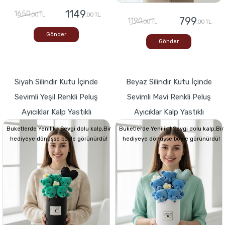
1149
1650
,00 TL
,00 TL
799
1190
,00 TL
,00 TL
Gönder
Gönder
Siyah Silindir Kutu İçinde
Beyaz Silindir Kutu İçinde
Sevimli Yeşil Renkli Peluş
Sevimli Mavi Renkli Peluş
Ayıcıklar Kalp Yastıklı
Ayıcıklar Kalp Yastıklı
Buketlerde Yenilik ! Sevgi dolu kalp,Bir
Buketlerde Yenilik ! Sevgi dolu kalp,Bir
hediyeye dönüşse böyle görünürdü!
hediyeye dönüşse böyle görünürdü!