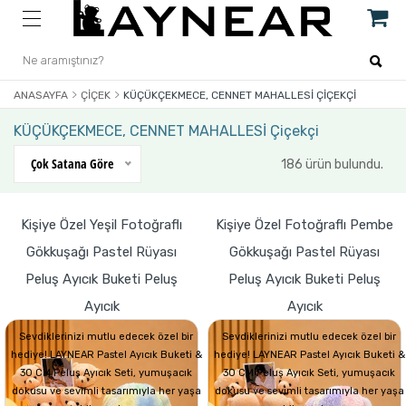
ANASAYFA
ÇIÇEK
KÜÇÜKÇEKMECE, CENNET MAHALLESİ ÇIÇEKÇI
KÜÇÜKÇEKMECE, CENNET MAHALLESİ Çiçekçi
Çok Satana Göre
186 ürün bulundu.
Kişiye Özel Yeşil Fotoğraflı
Kişiye Özel Fotoğraflı Pembe
Gökkuşağı Pastel Rüyası
Gökkuşağı Pastel Rüyası
Peluş Ayıcık Buketi Peluş
Peluş Ayıcık Buketi Peluş
Ayıcık
Ayıcık
Sevdiklerinizi mutlu edecek özel bir
Sevdiklerinizi mutlu edecek özel bir
hediye! LAYNEAR Pastel Ayıcık Buketi &
hediye! LAYNEAR Pastel Ayıcık Buketi &
30 CM Peluş Ayıcık Seti, yumuşacık
30 CM Peluş Ayıcık Seti, yumuşacık
dokusu ve sevimli tasarımıyla her yaşa
dokusu ve sevimli tasarımıyla her yaşa