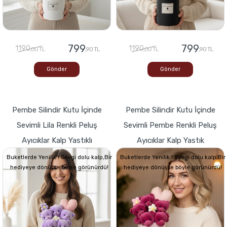
799
799
1190
1190
,00 TL
,90 TL
,00 TL
,90 TL
Gönder
Gönder
Pembe Silindir Kutu İçinde
Pembe Silindir Kutu İçinde
Sevimli Lila Renkli Peluş
Sevimli Pembe Renkli Peluş
Ayıcıklar Kalp Yastıklı
Ayıcıklar Kalp Yastık
Buketlerde Yenilik ! Sevgi dolu kalp,Bir
Buketlerde Yenilik ! Sevgi dolu kalp,Bir
hediyeye dönüşse böyle görünürdü!
hediyeye dönüşse böyle görünürdü!