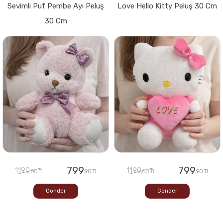
Sevimli Puf Pembe Ayı Peluş
Love Hello Kitty Peluş 30 Cm
30 Cm
799
799
1190
1190
,00 TL
,90 TL
,00 TL
,90 TL
Gönder
Gönder