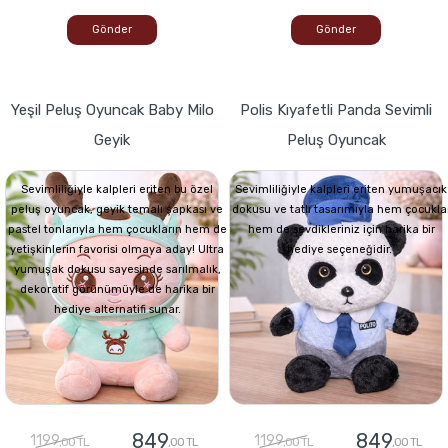
Gönder
Gönder
Yeşil Peluş Oyuncak Baby Milo
Polis Kıyafetli Panda Sevimli
Geyik
Peluş Oyuncak
Sevimliliğiyle kalpleri eriten bu özel
Sevimliliğiyle kalpleri eriten yumuşacık
peluş oyuncak, geyik temalı şapkası ve
dokusu ve tatlı tasarımıyla hem çocukla
pastel tonlarıyla hem çocukların hem de
hem de sevdikleriniz için harika bir
yetişkinlerin favorisi olmaya aday! Ultra
hediye seçeneğidir.
yumuşak dokusu sayesinde sarılmalık,
dekoratif görünümüyle de harika bir
hediye alternatifi sunar.
849
849
1199
1199
,00 TL
,00 TL
,00 TL
,00 TL