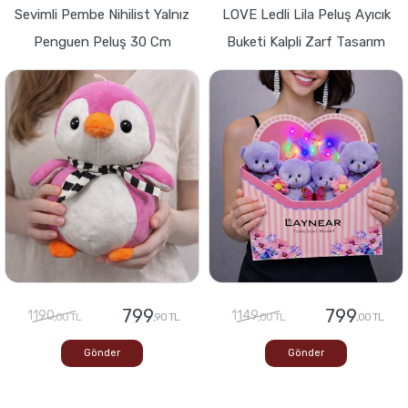
Sevimli Pembe Nihilist Yalnız
LOVE Ledli Lila Peluş Ayıcık
Penguen Peluş 30 Cm
Buketi Kalpli Zarf Tasarım
799
799
1190
1149
,00 TL
,90 TL
,00 TL
,00 TL
Gönder
Gönder