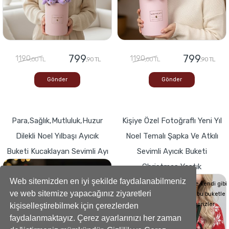
799
799
1190
1190
,00 TL
,90 TL
,00 TL
,90 TL
Gönder
Gönder
Para,Sağlık,Mutluluk,Huzur
Kişiye Özel Fotoğraflı Yeni Yıl
Dilekli Noel Yılbaşı Ayıcık
Noel Temalı Şapka Ve Atkılı
Buketi Kucaklayan Sevimli Ayı
Sevimli Ayıcık Buketi
Christmas Yastık
Buketlerde Yenilik ! Sevgi dolu kalp,Bir
hediyeye dönüşse böyle görünürdü!
Web sitemizden en iyi şekilde faydalanabilmeniz
Sevdiklerinizin Kalplerini de kendi gibi
ve web sitemize yapacağınız ziyaretleri
yumuşacık hale getirecek bu buketle
sevdiklerinize küçük süprizler
kişiselleştirebilmek için çerezlerden
yapabilirsiniz..
faydalanmaktayız. Çerez ayarlarınızı her zaman