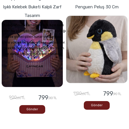
Işıklı Kelebek Buketi Kalpli Zarf
Penguen Peluş 30 Cm
Tasarım
Fotoğrafınızla tamamen size özel hale
gelen bu LED ışıklı kelebek buketi, açıldığı
anda görsel şölen sunar ve duygusal
etkisi yüksek bir hediye deneyimi yaşatır.
ÇiçekSepeti gönderimleri için premium
ve dikkat çekici bir alternatif üründür
799
1190
,00 TL
,90 TL
799
900
,00 TL
,00 TL
Gönder
Gönder