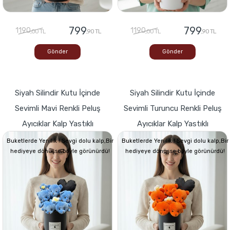
799
799
1190
1190
,00 TL
,90 TL
,00 TL
,90 TL
Gönder
Gönder
Siyah Silindir Kutu İçinde
Siyah Silindir Kutu İçinde
Sevimli Mavi Renkli Peluş
Sevimli Turuncu Renkli Peluş
Ayıcıklar Kalp Yastıklı
Ayıcıklar Kalp Yastıklı
Buketlerde Yenilik ! Sevgi dolu kalp,Bir
Buketlerde Yenilik ! Sevgi dolu kalp,Bir
hediyeye dönüşse böyle görünürdü!
hediyeye dönüşse böyle görünürdü!