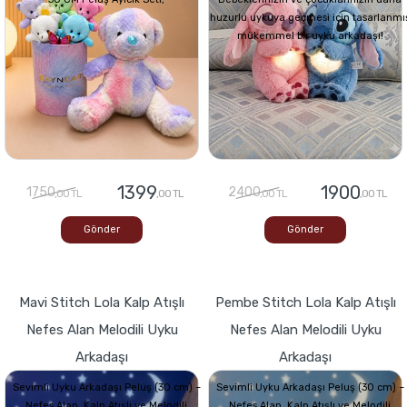
huzurlu uykuya geçmesi için tasarlanmı
mükemmel bir uyku arkadaşı!
1399
1900
1750
2400
,00 TL
,00 TL
,00 TL
,00 TL
Gönder
Gönder
Mavi Stitch Lola Kalp Atışlı
Pembe Stitch Lola Kalp Atışlı
Nefes Alan Melodili Uyku
Nefes Alan Melodili Uyku
Arkadaşı
Arkadaşı
Sevimli Uyku Arkadaşı Peluş (30 cm) –
Sevimli Uyku Arkadaşı Peluş (30 cm) –
Nefes Alan, Kalp Atışlı ve Melodili
Nefes Alan, Kalp Atışlı ve Melodili