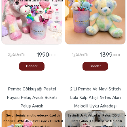
dokusu ve sevimli tasarımıyla her yaşa
hitap eder.
1990
1399
2550
1750
,00 TL
,00 TL
,00 TL
,00 TL
Gönder
Gönder
Pembe Gökkuşağı Pastel
2'li Pembe Ve Mavi Stitch
Rüyası Peluş Ayıcık Buketi
Lola Kalp Atışlı Nefes Alan
Peluş Ayıcık
Melodili Uyku Arkadaşı
Sevdiklerinizi mutlu edecek özel bir
Sevimli Uyku Arkadaşı Peluş (30 cm) –
hediye! LAYNEAR Pastel Ayıcık Buketi &
Nefes Alan, Kalp Atışlı ve Melodili
30 CM Peluş Ayıcık Seti,
Bebeklerinizin ve çocuklarınızın daha