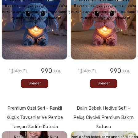
Bebeklerinizin ve çocuklarınızın daha
Bebeklerinizin ve çocuklarınızın daha
huzurlu uykuya geçmesi için tasarlanmış
huzurlu uykuya geçmesi için tasarlanmı
mükemmel bir uyku arkadaşı!
mükemmel bir uyku arkadaşı!
990
990
1450
1450
,00 TL
,00 TL
,00 TL
,00 TL
Gönder
Gönder
Premium Özel Seri - Renkli
Dalin Bebek Hediye Seti –
Küçük Tavşanlar Ve Pembe
Peluş Civcivli Premium Bakım
Tavşan Kadife Kutuda
Kutusu
Kadifeli Lüks Tasarım Kutu
Yeni doğan bebekler ve anneler için he