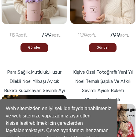
799
799
1190
1190
,00 TL
,90 TL
,00 TL
,90 TL
Gönder
Gönder
Para,Sağlık,Mutluluk,Huzur
Kişiye Özel Fotoğraflı Yeni Yıl
Dilekli Noel Yılbaşı Ayıcık
Noel Temalı Şapka Ve Atkılı
Buketi Kucaklayan Sevimli Ayı
Sevimli Ayıcık Buketi
Christmas Yastık
Buketlerde Yenilik ! Sevgi dolu kalp,Bir
hediyeye dönüşse böyle görünürdü!
Web sitemizden en iyi şekilde faydalanabilmeniz
Sevdiklerinizin Kalplerini de kendi gibi
ve web sitemize yapacağınız ziyaretleri
yumuşacık hale getirecek bu buketle
sevdiklerinize küçük süprizler
kişiselleştirebilmek için çerezlerden
yapabilirsiniz..
faydalanmaktayız. Çerez ayarlarınızı her zaman