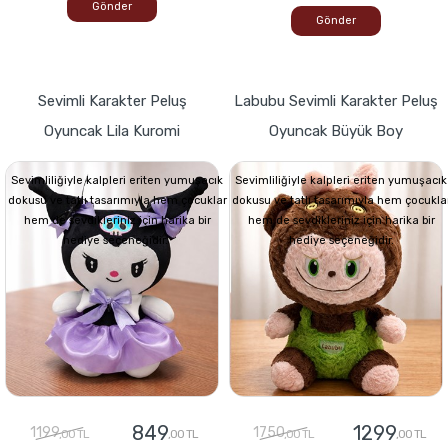
Gönder
Gönder
Sevimli Karakter Peluş
Labubu Sevimli Karakter Peluş
Oyuncak Lila Kuromi
Oyuncak Büyük Boy
Sevimliliğiyle kalpleri eriten yumuşacık
Sevimliliğiyle kalpleri eriten yumuşacık
dokusu ve tatlı tasarımıyla hem çocuklar
dokusu ve tatlı tasarımıyla hem çocukla
hem de sevdikleriniz için harika bir
hem de sevdikleriniz için harika bir
hediye seçeneğidir.
hediye seçeneğidir.
849
1299
1199
1750
,00 TL
,00 TL
,00 TL
,00 TL