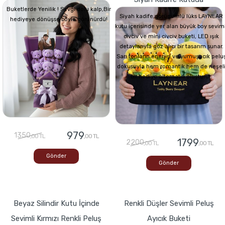
Buketlerde Yenilik ! Sevgi dolu kalp,Bir
Siyah kadife görünümlü lüks LAYNEAR
hediyeye dönüşse böyle görünürdü!
kutu içerisinde yer alan büyük boy seviml
civciv ve mini civciv buketi, LED ışık
detaylarıyla göz alıcı bir tasarım sunar.
Sarı tonların enerjisi ve yumuşacık pelu
dokusuyla hem romantik hem de neşel
bir hediye alternatifi oluşturur.
979
1350
,00 TL
,00 TL
1799
2200
,00 TL
,00 TL
Gönder
Gönder
Beyaz Silindir Kutu İçinde
Renkli Düşler Sevimli Peluş
Sevimli Kırmızı Renkli Peluş
Ayıcık Buketi