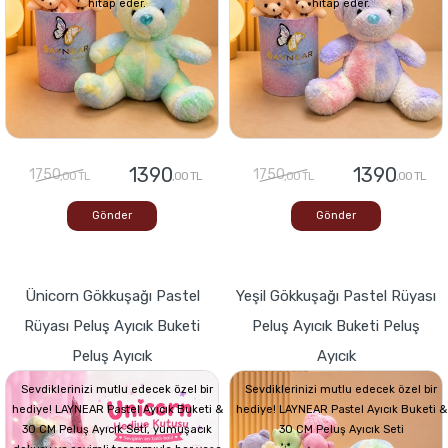
hitap eder.
hitap eder.
1390
1390
1750
1750
,00 TL
,00 TL
,00 TL
,00 TL
Gönder
Gönder
Ünicorn Gökkuşağı Pastel
Yeşil Gökkuşağı Pastel Rüyası
Rüyası Peluş Ayıcık Buketi
Peluş Ayıcık Buketi Peluş
Peluş Ayıcık
Ayıcık
Sevdiklerinizi mutlu edecek özel bir
Sevdiklerinizi mutlu edecek özel bir
hediye! LAYNEAR Pastel Ayıcık Buketi &
hediye! LAYNEAR Pastel Ayıcık Buketi &
30 CM Peluş Ayıcık Seti, yumuşacık
30 CM Peluş Ayıcık Seti