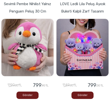
Sevimli Pembe Nihilist Yalnız
LOVE Ledli Lila Peluş Ayıcık
Penguen Peluş 30 Cm
Buketi Kalpli Zarf Tasarım
799
799
1190
1149
,00 TL
,90 TL
,00 TL
,00 TL
Gönder
Gönder