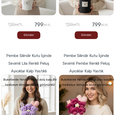
799
799
1190
1190
,00 TL
,90 TL
,00 TL
,90 TL
Gönder
Gönder
Pembe Silindir Kutu İçinde
Pembe Silindir Kutu İçinde
Sevimli Lila Renkli Peluş
Sevimli Pembe Renkli Peluş
Ayıcıklar Kalp Yastıklı
Ayıcıklar Kalp Yastık
Buketlerde Yenilik ! Sevgi dolu kalp,Bir
Buketlerde Yenilik ! Sevgi dolu kalp,Bir
hediyeye dönüşse böyle görünürdü!
hediyeye dönüşse böyle görünürdü!