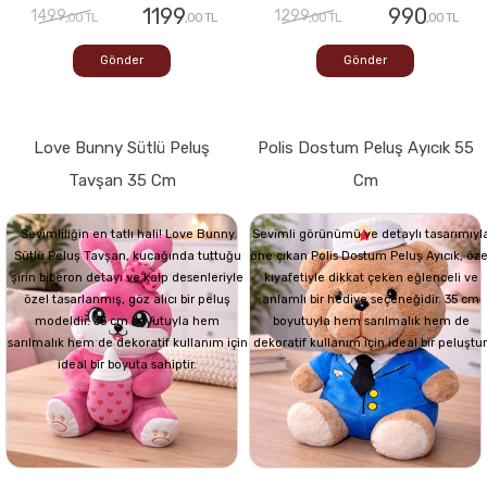
1199
990
1499
1299
,00 TL
,00 TL
,00 TL
,00 TL
Gönder
Gönder
Love Bunny Sütlü Peluş
Polis Dostum Peluş Ayıcık 55
Tavşan 35 Cm
Cm
Sevimliliğin en tatlı hali! Love Bunny
Sevimli görünümü ve detaylı tasarımıyl
Sütlü Peluş Tavşan, kucağında tuttuğu
öne çıkan Polis Dostum Peluş Ayıcık, öze
şirin biberon detayı ve kalp desenleriyle
kıyafetiyle dikkat çeken eğlenceli ve
özel tasarlanmış, göz alıcı bir peluş
anlamlı bir hediye seçeneğidir. 35 cm
modeldir. 35 cm boyutuyla hem
boyutuyla hem sarılmalık hem de
sarılmalık hem de dekoratif kullanım için
dekoratif kullanım için ideal bir peluştur
ideal bir boyuta sahiptir.