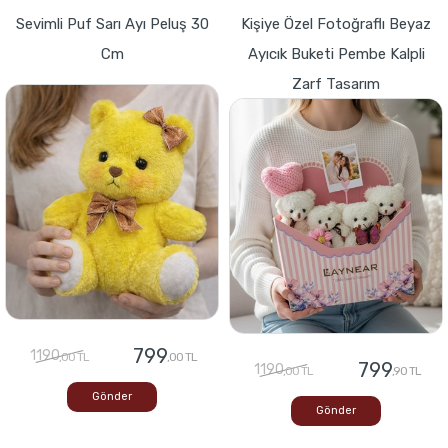
Sevimli Puf Sarı Ayı Peluş 30
Kişiye Özel Fotoğraflı Beyaz
Cm
Ayıcık Buketi Pembe Kalpli
Zarf Tasarım
799
1190
,00 TL
,00 TL
799
1190
,00 TL
,90 TL
Gönder
Gönder