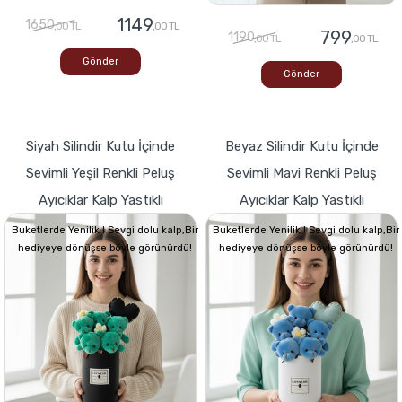
1149
1650
,00 TL
,00 TL
799
1190
,00 TL
,00 TL
Gönder
Gönder
Siyah Silindir Kutu İçinde
Beyaz Silindir Kutu İçinde
Sevimli Yeşil Renkli Peluş
Sevimli Mavi Renkli Peluş
Ayıcıklar Kalp Yastıklı
Ayıcıklar Kalp Yastıklı
Buketlerde Yenilik ! Sevgi dolu kalp,Bir
Buketlerde Yenilik ! Sevgi dolu kalp,Bir
hediyeye dönüşse böyle görünürdü!
hediyeye dönüşse böyle görünürdü!