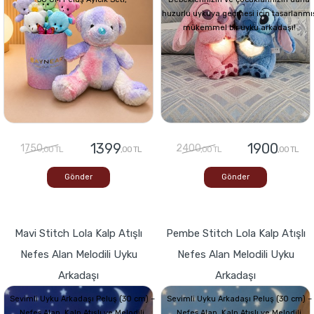
huzurlu uykuya geçmesi için tasarlanmı
mükemmel bir uyku arkadaşı!
1399
1900
1750
2400
,00 TL
,00 TL
,00 TL
,00 TL
Gönder
Gönder
Mavi Stitch Lola Kalp Atışlı
Pembe Stitch Lola Kalp Atışlı
Nefes Alan Melodili Uyku
Nefes Alan Melodili Uyku
Arkadaşı
Arkadaşı
Sevimli Uyku Arkadaşı Peluş (30 cm) –
Sevimli Uyku Arkadaşı Peluş (30 cm) –
Nefes Alan, Kalp Atışlı ve Melodili
Nefes Alan, Kalp Atışlı ve Melodili