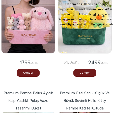
şık hem de kullanışlı bir hediye
arıyorsanız, bu özel tasarım LAYNEAR se
tam size göre! Sevimli peluş civciv ve
Dalin bakım ürünleriyle hazırlanan bu set
hem ihtiyaç hem de mutluluğu bir arad
sunar.
1799
2499
3100
,00 TL
,00 TL
,00 TL
Gönder
Gönder
Premium Pembe Peluş Ayıcık
Premium Özel Seri - Küçük Ve
Kalp Yastıklı Peluş Vazo
Büyük Sevimli Hello Kitty
Tasarımlı Buket
Pembe Kadife Kutuda