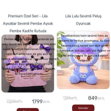
Premium Özel Seri - Lila
Lila Lulu Sevimli Peluş
Ayıcıklar Sevimli Pembe Ayıcık
Oyuncak
Pembe Kadife Kutuda
Sevdiklerinize hem sevimli hem de
Pembe kadife lüks kutu içerisinde yer
anlamlı bir hediye arıyorsanız, bu özel
alan büyük boy peluş ayıcık ve mor mini
tasarım peluş bebek tam size göre!
ayıcık buketiyle hazırlanan bu özel seri,
Yumuşacık dokusu, tatlı yüz ifadesi ve
hem romantik hem de göz alıcı bir
şirin detaylarıyla ilk bakışta kalpleri
hediye alternatifi sunar. Parlak mor fiyonk
fetheder.
detayları, kalp aksesuarları ve zarif
kelebek süslemeleri tasarıma premium
bir hava katmaktadır.
849
1199
,00 TL
,00 TL
1799
2200
,00 TL
,00 TL
Gönder