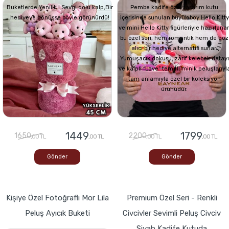
Buketlerde Yenilik ! Sevgi dolu kalp,Bir
Pembe kadife özel tasarım kutu
hediyeye dönüşse böyle görünürdü!
içerisinde sunulan büyük boy Hello Kitty
ve mini Hello Kitty figürleriyle hazırlana
bu özel seri, hem romantik hem de göz
alıcı bir hediye alternatifi sunar.
Yumuşacık dokusu, zarif kelebek detayı
ve kalpli “Love” temalı minik peluşlarıyl
tam anlamıyla özel bir koleksiyon
ürünüdür.
1449
1799
1650
2200
,00 TL
,00 TL
,00 TL
,00 TL
Gönder
Gönder
Kişiye Özel Fotoğraflı Mor Lila
Premium Özel Seri - Renkli
Peluş Ayıcık Buketi
Civcivler Sevimli Peluş Civciv
Siyah Kadife Kutuda