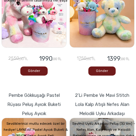
dokusu ve sevimli tasarımıyla her yaşa
hitap eder.
1990
1399
2550
1750
,00 TL
,00 TL
,00 TL
,00 TL
Gönder
Gönder
Pembe Gökkuşağı Pastel
2'li Pembe Ve Mavi Stitch
Rüyası Peluş Ayıcık Buketi
Lola Kalp Atışlı Nefes Alan
Peluş Ayıcık
Melodili Uyku Arkadaşı
Sevdiklerinizi mutlu edecek özel bir
Sevimli Uyku Arkadaşı Peluş (30 cm) –
hediye! LAYNEAR Pastel Ayıcık Buketi &
Nefes Alan, Kalp Atışlı ve Melodili
30 CM Peluş Ayıcık Seti,
Bebeklerinizin ve çocuklarınızın daha