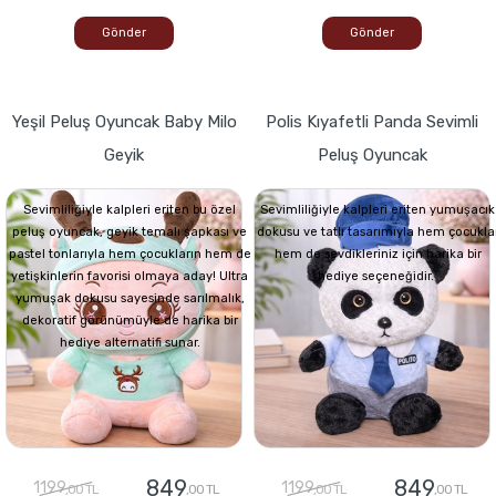
Gönder
Gönder
Yeşil Peluş Oyuncak Baby Milo
Polis Kıyafetli Panda Sevimli
Geyik
Peluş Oyuncak
Sevimliliğiyle kalpleri eriten bu özel
Sevimliliğiyle kalpleri eriten yumuşacık
peluş oyuncak, geyik temalı şapkası ve
dokusu ve tatlı tasarımıyla hem çocukla
pastel tonlarıyla hem çocukların hem de
hem de sevdikleriniz için harika bir
yetişkinlerin favorisi olmaya aday! Ultra
hediye seçeneğidir.
yumuşak dokusu sayesinde sarılmalık,
dekoratif görünümüyle de harika bir
hediye alternatifi sunar.
849
849
1199
1199
,00 TL
,00 TL
,00 TL
,00 TL