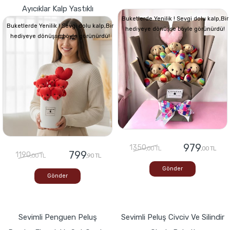
Ayıcıklar Kalp Yastıklı
Buketlerde Yenilik ! Sevgi dolu kalp,Bir
Buketlerde Yenilik ! Sevgi dolu kalp,Bir
hediyeye dönüşse böyle görünürdü!
hediyeye dönüşse böyle görünürdü!
979
1350
,00 TL
,00 TL
799
1190
,00 TL
,90 TL
Gönder
Gönder
Sevimli Penguen Peluş
Sevimli Peluş Civciv Ve Silindir