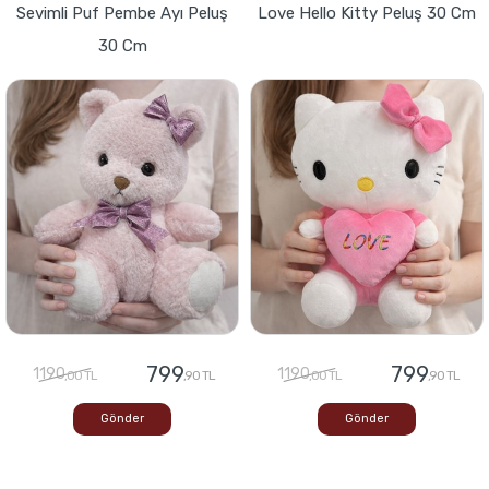
Sevimli Puf Pembe Ayı Peluş
Love Hello Kitty Peluş 30 Cm
30 Cm
799
799
1190
1190
,00 TL
,90 TL
,00 TL
,90 TL
Gönder
Gönder