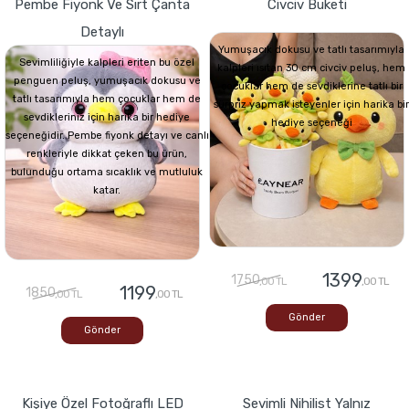
Pembe Fiyonk Ve Sırt Çanta
Civciv Buketi
Detaylı
Yumuşacık dokusu ve tatlı tasarımıyla
Sevimliliğiyle kalpleri eriten bu özel
kalpleri ısıtan 30 cm civciv peluş, hem
penguen peluş, yumuşacık dokusu ve
çocuklar hem de sevdiklerine tatlı bir
tatlı tasarımıyla hem çocuklar hem de
sürpriz yapmak isteyenler için harika bir
sevdikleriniz için harika bir hediye
hediye seçeneği
seçeneğidir. Pembe fiyonk detayı ve canlı
renkleriyle dikkat çeken bu ürün,
bulunduğu ortama sıcaklık ve mutluluk
katar.
1399
1750
,00 TL
,00 TL
1199
1850
,00 TL
,00 TL
Gönder
Gönder
Kişiye Özel Fotoğraflı LED
Sevimli Nihilist Yalnız