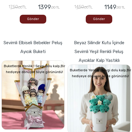
1399
1149
1750
1450
,00 TL
,00 TL
,00 TL
,00 TL
Gönder
Gönder
Sevimli Elbiseli Bebekler Peluş
Beyaz Silindir Kutu İçinde
Ayıcık Buketi
Sevimli Yeşil Renkli Peluş
Ayıcıklar Kalp Yastıklı
Buketlerde Yenilik ! Sevgi dolu kalp,Bir
Buketlerde Yenilik ! Sevgi dolu kalp,Bir
hediyeye dönüşse böyle görünürdü!
hediyeye dönüşse böyle görünürdü!