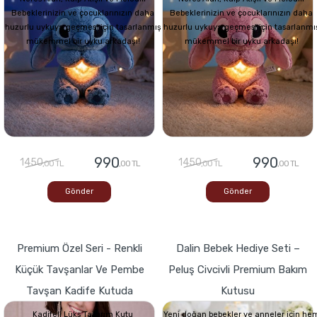
Bebeklerinizin ve çocuklarınızın daha
Bebeklerinizin ve çocuklarınızın daha
huzurlu uykuya geçmesi için tasarlanmış
huzurlu uykuya geçmesi için tasarlanmı
mükemmel bir uyku arkadaşı!
mükemmel bir uyku arkadaşı!
990
990
1450
1450
,00 TL
,00 TL
,00 TL
,00 TL
Gönder
Gönder
Premium Özel Seri - Renkli
Dalin Bebek Hediye Seti –
Küçük Tavşanlar Ve Pembe
Peluş Civcivli Premium Bakım
Tavşan Kadife Kutuda
Kutusu
Kadifeli Lüks Tasarım Kutu
Yeni doğan bebekler ve anneler için he