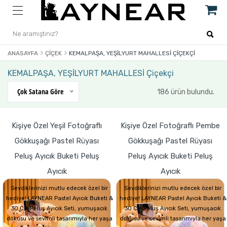
ANASAYFA
ÇIÇEK
KEMALPAŞA, YEŞİLYURT MAHALLESİ ÇIÇEKÇI
KEMALPAŞA, YEŞİLYURT MAHALLESİ Çiçekçi
Çok Satana Göre
186 ürün bulundu.
Kişiye Özel Yeşil Fotoğraflı
Kişiye Özel Fotoğraflı Pembe
Gökkuşağı Pastel Rüyası
Gökkuşağı Pastel Rüyası
Peluş Ayıcık Buketi Peluş
Peluş Ayıcık Buketi Peluş
Ayıcık
Ayıcık
Sevdiklerinizi mutlu edecek özel bir
Sevdiklerinizi mutlu edecek özel bir
hediye! LAYNEAR Pastel Ayıcık Buketi &
hediye! LAYNEAR Pastel Ayıcık Buketi &
30 CM Peluş Ayıcık Seti, yumuşacık
30 CM Peluş Ayıcık Seti, yumuşacık
dokusu ve sevimli tasarımıyla her yaşa
dokusu ve sevimli tasarımıyla her yaşa