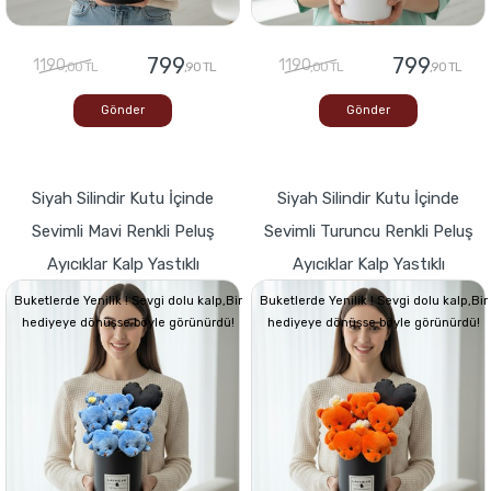
799
799
1190
1190
,00 TL
,90 TL
,00 TL
,90 TL
Gönder
Gönder
Siyah Silindir Kutu İçinde
Siyah Silindir Kutu İçinde
Sevimli Mavi Renkli Peluş
Sevimli Turuncu Renkli Peluş
Ayıcıklar Kalp Yastıklı
Ayıcıklar Kalp Yastıklı
Buketlerde Yenilik ! Sevgi dolu kalp,Bir
Buketlerde Yenilik ! Sevgi dolu kalp,Bir
hediyeye dönüşse böyle görünürdü!
hediyeye dönüşse böyle görünürdü!