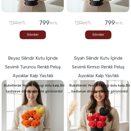
799
799
1190
1190
,00 TL
,90 TL
,00 TL
,90 TL
Gönder
Gönder
Beyaz Silindir Kutu İçinde
Siyah Silindir Kutu İçinde
Sevimli Turuncu Renkli Peluş
Sevimli Kırmızı Renkli Peluş
Ayıcıklar Kalp Yastıklı
Ayıcıklar Kalp Yastıklı
Buketlerde Yenilik ! Sevgi dolu kalp,Bir
Buketlerde Yenilik ! Sevgi dolu kalp,Bir
hediyeye dönüşse böyle görünürdü!
hediyeye dönüşse böyle görünürdü!