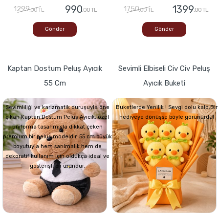
990
1399
1299
1750
,00 TL
,00 TL
,00 TL
,00 TL
Gönder
Gönder
Kaptan Dostum Peluş Ayıcık
Sevimli Elbiseli Civ Civ Peluş
55 Cm
Ayıcık Buketi
Sevimliliği ve karizmatik duruşuyla öne
Buketlerde Yenilik ! Sevgi dolu kalp,Bir
çıkan Kaptan Dostum Peluş Ayıcık, özel
hediyeye dönüşse böyle görünürdü!
üniforma tasarımıyla dikkat çeken
premium bir peluş modeldir. 55 cm büyük
boyutuyla hem sarılmalık hem de
dekoratif kullanım için oldukça ideal ve
gösterişli bir üründür.