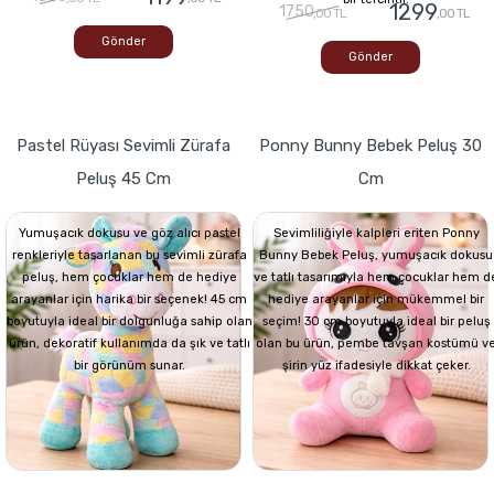
1299
1750
,00 TL
,00 TL
Gönder
Gönder
Pastel Rüyası Sevimli Zürafa
Ponny Bunny Bebek Peluş 30
Peluş 45 Cm
Cm
Yumuşacık dokusu ve göz alıcı pastel
Sevimliliğiyle kalpleri eriten Ponny
renkleriyle tasarlanan bu sevimli zürafa
Bunny Bebek Peluş, yumuşacık dokusu
peluş, hem çocuklar hem de hediye
ve tatlı tasarımıyla hem çocuklar hem d
arayanlar için harika bir seçenek! 45 cm
hediye arayanlar için mükemmel bir
boyutuyla ideal bir dolgunluğa sahip olan
seçim! 30 cm boyutuyla ideal bir peluş
ürün, dekoratif kullanımda da şık ve tatlı
olan bu ürün, pembe tavşan kostümü v
bir görünüm sunar.
şirin yüz ifadesiyle dikkat çeker.