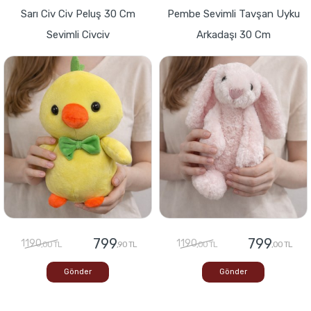
Sarı Civ Civ Peluş 30 Cm
Pembe Sevimli Tavşan Uyku
Sevimli Civciv
Arkadaşı 30 Cm
799
799
1190
1190
,00 TL
,90 TL
,00 TL
,00 TL
Gönder
Gönder