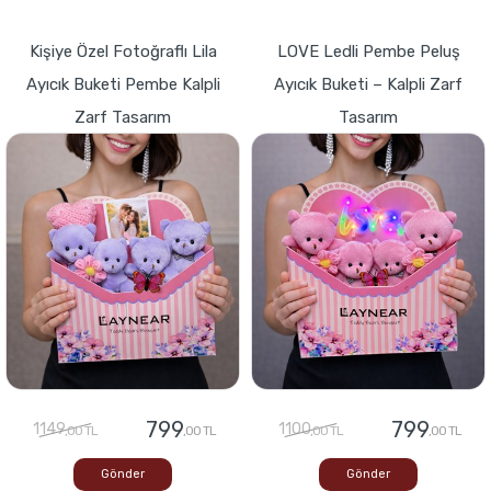
Kişiye Özel Fotoğraflı Lila
LOVE Ledli Pembe Peluş
Ayıcık Buketi Pembe Kalpli
Ayıcık Buketi – Kalpli Zarf
Zarf Tasarım
Tasarım
799
799
1149
1100
,00 TL
,00 TL
,00 TL
,00 TL
Gönder
Gönder