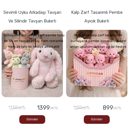
Sevimli Uyku Arkadaşı Tavşan
Kalp Zarf Tasarımlı Pembe
Ve Silindir Tavşan Buketi
Ayıcık Buketi
Yumuşacık dokusu ve zarif pembe tonu
Romantik kalp zarf tasarımı ve
ile 30 cm tavşan peluş, hem romantik
yumuşacık pembe ayıcıklarıyla özel
hem de tatlı bir hediye alternatifi
anları unutulmaz kılan şık bir hediye
1399
899
1750
1150
,00 TL
,00 TL
,00 TL
,00 TL
Gönder
Gönder