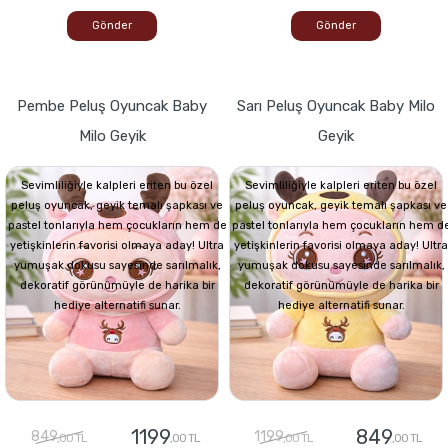
Gönder
Gönder
Pembe Peluş Oyuncak Baby
Sarı Peluş Oyuncak Baby Milo
Milo Geyik
Geyik
Sevimliliğiyle kalpleri eriten bu özel
Sevimliliğiyle kalpleri eriten bu özel
peluş oyuncak, geyik temalı şapkası ve
peluş oyuncak, geyik temalı şapkası ve
pastel tonlarıyla hem çocukların hem de
pastel tonlarıyla hem çocukların hem d
yetişkinlerin favorisi olmaya aday! Ultra
yetişkinlerin favorisi olmaya aday! Ultra
yumuşak dokusu sayesinde sarılmalık,
yumuşak dokusu sayesinde sarılmalık,
dekoratif görünümüyle de harika bir
dekoratif görünümüyle de harika bir
hediye alternatifi sunar.
hediye alternatifi sunar.
1199
849
849
1199
,00 TL
,00 TL
,00 TL
,00 TL