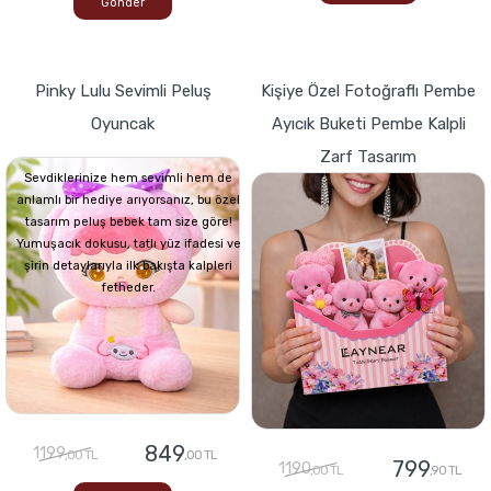
Gönder
Pinky Lulu Sevimli Peluş
Kişiye Özel Fotoğraflı Pembe
Oyuncak
Ayıcık Buketi Pembe Kalpli
Zarf Tasarım
Sevdiklerinize hem sevimli hem de
anlamlı bir hediye arıyorsanız, bu özel
tasarım peluş bebek tam size göre!
Yumuşacık dokusu, tatlı yüz ifadesi ve
şirin detaylarıyla ilk bakışta kalpleri
fetheder.
849
1199
,00 TL
,00 TL
799
1190
,00 TL
,90 TL