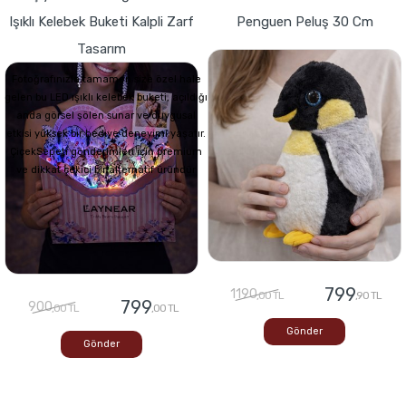
Işıklı Kelebek Buketi Kalpli Zarf
Penguen Peluş 30 Cm
Tasarım
Fotoğrafınızla tamamen size özel hale
gelen bu LED ışıklı kelebek buketi, açıldığı
anda görsel şölen sunar ve duygusal
etkisi yüksek bir hediye deneyimi yaşatır.
ÇiçekSepeti gönderimleri için premium
ve dikkat çekici bir alternatif üründür
799
1190
,00 TL
,90 TL
799
900
,00 TL
,00 TL
Gönder
Gönder