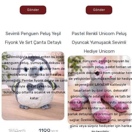
Gönder
Gönder
Sevimli Penguen Peluş Yeşil
Pastel Renkli Unicorn Peluş
Fiyonk Ve Sırt Çanta Detaylı
Oyuncak Yumuşacık Sevimli
Hediye Unicorn
Sevimliliğiyle kalpleri eriten bu özel
Hayal dünyasını gerçeğe taşıyan bu
penguen peluş, yumuşacık dokusu ve
sevimli unicorn peluş, pastel tonları ve
tatlı tasarımıyla hem çocuklar hem de
yumuşacık dokusuyla hem çocuklar he
sevdikleriniz için harika bir hediye
de yetişkinler için mükemmel bir hediy
seçeneğidir. Pembe fiyonk detayı ve canlı
seçeneğidir. LAYNEAR kalitesiyle
renkleriyle dikkat çeken bu ürün,
tasarlanan bu özel ürün, dekoratif
bulunduğu ortama sıcaklık ve mutluluk
görünümüyle odalara sıcak ve tatlı bir
katar.
hava katar. 45 cm ideal boyutu sayesind
sarılmalık konfor sunarken, göz alıcı
parlak detaylarıyla premium bir görünü
sağlar. Özellikle doğum günü, sevgililer
günü veya sürpriz hediyeler için harika
1199
1850
,00 TL
,00 TL
bir tercihtir.