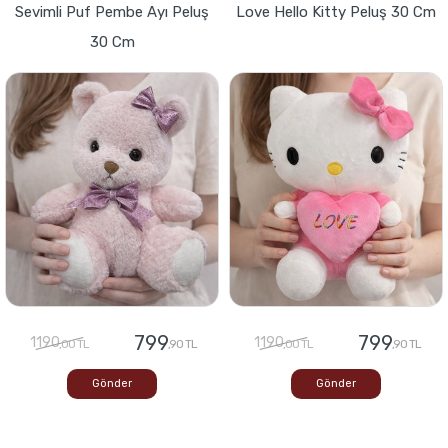
Sevimli Puf Pembe Ayı Peluş
Love Hello Kitty Peluş 30 Cm
30 Cm
799
799
1190
1190
,00 TL
,90 TL
,00 TL
,90 TL
Gönder
Gönder