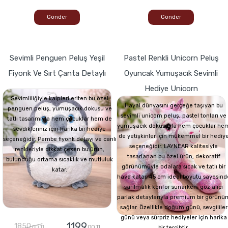
Gönder
Gönder
Sevimli Penguen Peluş Yeşil
Pastel Renkli Unicorn Peluş
Fiyonk Ve Sırt Çanta Detaylı
Oyuncak Yumuşacık Sevimli
Hediye Unicorn
Sevimliliğiyle kalpleri eriten bu özel
Hayal dünyasını gerçeğe taşıyan bu
penguen peluş, yumuşacık dokusu ve
sevimli unicorn peluş, pastel tonları ve
tatlı tasarımıyla hem çocuklar hem de
yumuşacık dokusuyla hem çocuklar he
sevdikleriniz için harika bir hediye
de yetişkinler için mükemmel bir hediy
seçeneğidir. Pembe fiyonk detayı ve canlı
seçeneğidir. LAYNEAR kalitesiyle
renkleriyle dikkat çeken bu ürün,
tasarlanan bu özel ürün, dekoratif
bulunduğu ortama sıcaklık ve mutluluk
görünümüyle odalara sıcak ve tatlı bir
katar.
hava katar. 45 cm ideal boyutu sayesind
sarılmalık konfor sunarken, göz alıcı
parlak detaylarıyla premium bir görünü
sağlar. Özellikle doğum günü, sevgililer
günü veya sürpriz hediyeler için harika
1199
1850
,00 TL
,00 TL
bir tercihtir.