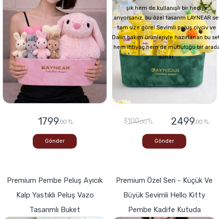
şık hem de kullanışlı bir hediye
arıyorsanız, bu özel tasarım LAYNEAR se
tam size göre! Sevimli peluş civciv ve
Dalin bakım ürünleriyle hazırlanan bu set
hem ihtiyaç hem de mutluluğu bir arad
sunar.
1799
2499
3100
,00 TL
,00 TL
,00 TL
Gönder
Gönder
Premium Pembe Peluş Ayıcık
Premium Özel Seri - Küçük Ve
Kalp Yastıklı Peluş Vazo
Büyük Sevimli Hello Kitty
Tasarımlı Buket
Pembe Kadife Kutuda