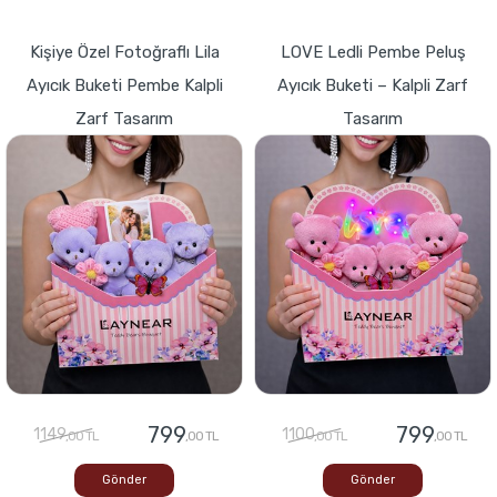
Kişiye Özel Fotoğraflı Lila
LOVE Ledli Pembe Peluş
Ayıcık Buketi Pembe Kalpli
Ayıcık Buketi – Kalpli Zarf
Zarf Tasarım
Tasarım
799
799
1149
1100
,00 TL
,00 TL
,00 TL
,00 TL
Gönder
Gönder