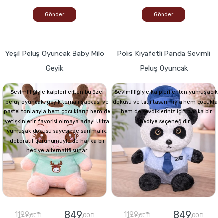
Gönder
Gönder
Yeşil Peluş Oyuncak Baby Milo
Polis Kıyafetli Panda Sevimli
Geyik
Peluş Oyuncak
Sevimliliğiyle kalpleri eriten bu özel
Sevimliliğiyle kalpleri eriten yumuşacık
peluş oyuncak, geyik temalı şapkası ve
dokusu ve tatlı tasarımıyla hem çocukla
pastel tonlarıyla hem çocukların hem de
hem de sevdikleriniz için harika bir
yetişkinlerin favorisi olmaya aday! Ultra
hediye seçeneğidir.
yumuşak dokusu sayesinde sarılmalık,
dekoratif görünümüyle de harika bir
hediye alternatifi sunar.
849
849
1199
1199
,00 TL
,00 TL
,00 TL
,00 TL