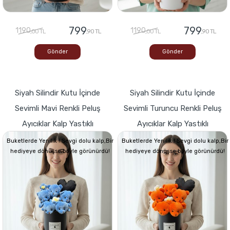
799
799
1190
1190
,00 TL
,90 TL
,00 TL
,90 TL
Gönder
Gönder
Siyah Silindir Kutu İçinde
Siyah Silindir Kutu İçinde
Sevimli Mavi Renkli Peluş
Sevimli Turuncu Renkli Peluş
Ayıcıklar Kalp Yastıklı
Ayıcıklar Kalp Yastıklı
Buketlerde Yenilik ! Sevgi dolu kalp,Bir
Buketlerde Yenilik ! Sevgi dolu kalp,Bir
hediyeye dönüşse böyle görünürdü!
hediyeye dönüşse böyle görünürdü!