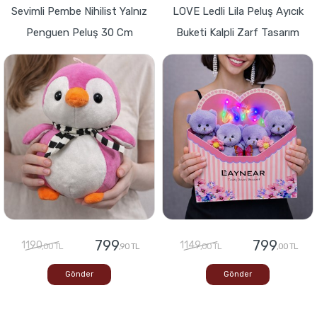
Sevimli Pembe Nihilist Yalnız
LOVE Ledli Lila Peluş Ayıcık
Penguen Peluş 30 Cm
Buketi Kalpli Zarf Tasarım
799
799
1190
1149
,00 TL
,90 TL
,00 TL
,00 TL
Gönder
Gönder