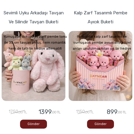
Sevimli Uyku Arkadaşı Tavşan
Kalp Zarf Tasarımlı Pembe
Ve Silindir Tavşan Buketi
Ayıcık Buketi
Yumuşacık dokusu ve zarif pembe tonu
Romantik kalp zarf tasarımı ve
ile 30 cm tavşan peluş, hem romantik
yumuşacık pembe ayıcıklarıyla özel
hem de tatlı bir hediye alternatifi
anları unutulmaz kılan şık bir hediye
1399
899
1750
1150
,00 TL
,00 TL
,00 TL
,00 TL
Gönder
Gönder