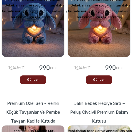
Bebeklerinizin ve çocuklarınızın daha
Bebeklerinizin ve çocuklarınızın daha
huzurlu uykuya geçmesi için tasarlanmış
huzurlu uykuya geçmesi için tasarlanmı
mükemmel bir uyku arkadaşı!
mükemmel bir uyku arkadaşı!
990
990
1450
1450
,00 TL
,00 TL
,00 TL
,00 TL
Gönder
Gönder
Premium Özel Seri - Renkli
Dalin Bebek Hediye Seti –
Küçük Tavşanlar Ve Pembe
Peluş Civcivli Premium Bakım
Tavşan Kadife Kutuda
Kutusu
Kadifeli Lüks Tasarım Kutu
Yeni doğan bebekler ve anneler için he