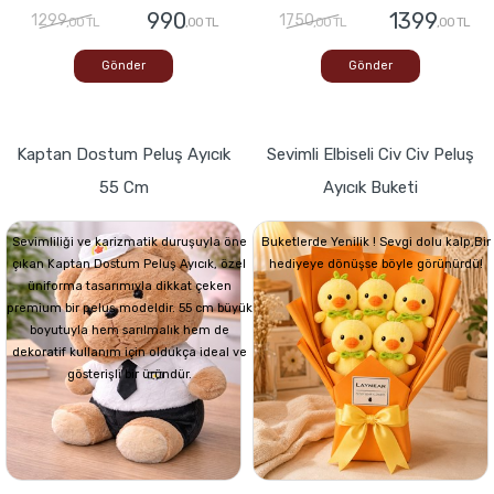
990
1399
1299
1750
,00 TL
,00 TL
,00 TL
,00 TL
Gönder
Gönder
Kaptan Dostum Peluş Ayıcık
Sevimli Elbiseli Civ Civ Peluş
55 Cm
Ayıcık Buketi
Sevimliliği ve karizmatik duruşuyla öne
Buketlerde Yenilik ! Sevgi dolu kalp,Bir
çıkan Kaptan Dostum Peluş Ayıcık, özel
hediyeye dönüşse böyle görünürdü!
üniforma tasarımıyla dikkat çeken
premium bir peluş modeldir. 55 cm büyük
boyutuyla hem sarılmalık hem de
dekoratif kullanım için oldukça ideal ve
gösterişli bir üründür.