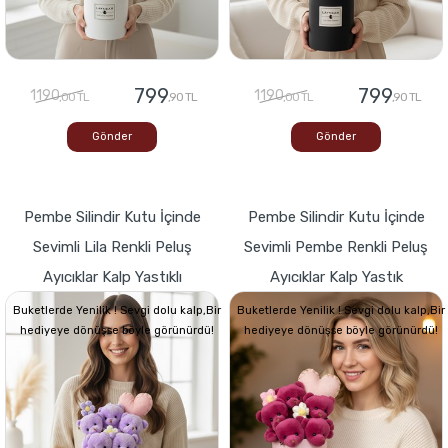
799
799
1190
1190
,00 TL
,90 TL
,00 TL
,90 TL
Gönder
Gönder
Pembe Silindir Kutu İçinde
Pembe Silindir Kutu İçinde
Sevimli Lila Renkli Peluş
Sevimli Pembe Renkli Peluş
Ayıcıklar Kalp Yastıklı
Ayıcıklar Kalp Yastık
Buketlerde Yenilik ! Sevgi dolu kalp,Bir
Buketlerde Yenilik ! Sevgi dolu kalp,Bir
hediyeye dönüşse böyle görünürdü!
hediyeye dönüşse böyle görünürdü!