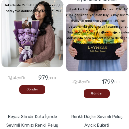
Buketlerde Yenilik ! Sevgi dolu kalp,Bir
Siyah kadife görünümlü lüks LAYNEAR
hediyeye dönüşse böyle görünürdü!
kutu içerisinde yer alan büyük boy seviml
civciv ve mini civciv buketi, LED ışık
detaylarıyla göz alıcı bir tasarım sunar.
Sarı tonların enerjisi ve yumuşacık pelu
dokusuyla hem romantik hem de neşel
bir hediye alternatifi oluşturur.
979
1350
,00 TL
,00 TL
1799
2200
,00 TL
,00 TL
Gönder
Gönder
Beyaz Silindir Kutu İçinde
Renkli Düşler Sevimli Peluş
Sevimli Kırmızı Renkli Peluş
Ayıcık Buketi