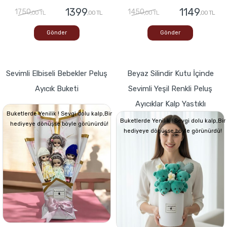
1399
1149
1750
1450
,00 TL
,00 TL
,00 TL
,00 TL
Gönder
Gönder
Sevimli Elbiseli Bebekler Peluş
Beyaz Silindir Kutu İçinde
Ayıcık Buketi
Sevimli Yeşil Renkli Peluş
Ayıcıklar Kalp Yastıklı
Buketlerde Yenilik ! Sevgi dolu kalp,Bir
Buketlerde Yenilik ! Sevgi dolu kalp,Bir
hediyeye dönüşse böyle görünürdü!
hediyeye dönüşse böyle görünürdü!