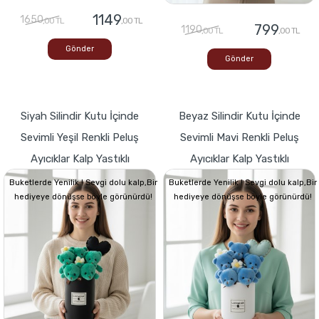
1149
1650
,00 TL
,00 TL
799
1190
,00 TL
,00 TL
Gönder
Gönder
Siyah Silindir Kutu İçinde
Beyaz Silindir Kutu İçinde
Sevimli Yeşil Renkli Peluş
Sevimli Mavi Renkli Peluş
Ayıcıklar Kalp Yastıklı
Ayıcıklar Kalp Yastıklı
Buketlerde Yenilik ! Sevgi dolu kalp,Bir
Buketlerde Yenilik ! Sevgi dolu kalp,Bir
hediyeye dönüşse böyle görünürdü!
hediyeye dönüşse böyle görünürdü!