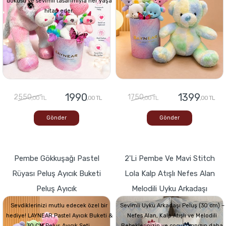
dokusu ve sevimli tasarımıyla her yaşa
hitap eder.
1990
1399
2550
1750
,00 TL
,00 TL
,00 TL
,00 TL
Gönder
Gönder
Pembe Gökkuşağı Pastel
2'li Pembe Ve Mavi Stitch
Rüyası Peluş Ayıcık Buketi
Lola Kalp Atışlı Nefes Alan
Peluş Ayıcık
Melodili Uyku Arkadaşı
Sevdiklerinizi mutlu edecek özel bir
Sevimli Uyku Arkadaşı Peluş (30 cm) –
hediye! LAYNEAR Pastel Ayıcık Buketi &
Nefes Alan, Kalp Atışlı ve Melodili
30 CM Peluş Ayıcık Seti,
Bebeklerinizin ve çocuklarınızın daha