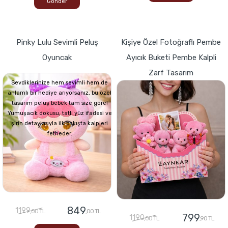
Gönder
Pinky Lulu Sevimli Peluş
Kişiye Özel Fotoğraflı Pembe
Oyuncak
Ayıcık Buketi Pembe Kalpli
Zarf Tasarım
Sevdiklerinize hem sevimli hem de
anlamlı bir hediye arıyorsanız, bu özel
tasarım peluş bebek tam size göre!
Yumuşacık dokusu, tatlı yüz ifadesi ve
şirin detaylarıyla ilk bakışta kalpleri
fetheder.
849
1199
,00 TL
,00 TL
799
1190
,00 TL
,90 TL