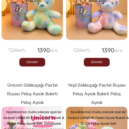
hitap eder.
hitap eder.
1390
1390
1750
1750
,00 TL
,00 TL
,00 TL
,00 TL
Gönder
Gönder
Ünicorn Gökkuşağı Pastel
Yeşil Gökkuşağı Pastel Rüyası
Rüyası Peluş Ayıcık Buketi
Peluş Ayıcık Buketi Peluş
Peluş Ayıcık
Ayıcık
Sevdiklerinizi mutlu edecek özel bir
Sevdiklerinizi mutlu edecek özel bir
hediye! LAYNEAR Pastel Ayıcık Buketi &
hediye! LAYNEAR Pastel Ayıcık Buketi &
30 CM Peluş Ayıcık Seti, yumuşacık
30 CM Peluş Ayıcık Seti