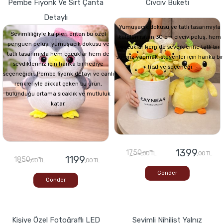
Pembe Fiyonk Ve Sırt Çanta
Civciv Buketi
Detaylı
Yumuşacık dokusu ve tatlı tasarımıyla
Sevimliliğiyle kalpleri eriten bu özel
kalpleri ısıtan 30 cm civciv peluş, hem
penguen peluş, yumuşacık dokusu ve
çocuklar hem de sevdiklerine tatlı bir
tatlı tasarımıyla hem çocuklar hem de
sürpriz yapmak isteyenler için harika bir
sevdikleriniz için harika bir hediye
hediye seçeneği
seçeneğidir. Pembe fiyonk detayı ve canlı
renkleriyle dikkat çeken bu ürün,
bulunduğu ortama sıcaklık ve mutluluk
katar.
1399
1750
,00 TL
,00 TL
1199
1850
,00 TL
,00 TL
Gönder
Gönder
Kişiye Özel Fotoğraflı LED
Sevimli Nihilist Yalnız