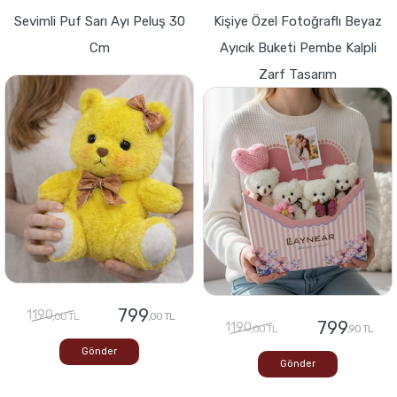
Sevimli Puf Sarı Ayı Peluş 30
Kişiye Özel Fotoğraflı Beyaz
Cm
Ayıcık Buketi Pembe Kalpli
Zarf Tasarım
799
1190
,00 TL
,00 TL
799
1190
,00 TL
,90 TL
Gönder
Gönder