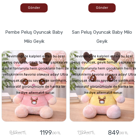
Gönder
Gönder
Pembe Peluş Oyuncak Baby
Sarı Peluş Oyuncak Baby Milo
Milo Geyik
Geyik
Sevimliliğiyle kalpleri eriten bu özel
Sevimliliğiyle kalpleri eriten bu özel
peluş oyuncak, geyik temalı şapkası ve
peluş oyuncak, geyik temalı şapkası ve
pastel tonlarıyla hem çocukların hem de
pastel tonlarıyla hem çocukların hem d
yetişkinlerin favorisi olmaya aday! Ultra
yetişkinlerin favorisi olmaya aday! Ultra
yumuşak dokusu sayesinde sarılmalık,
yumuşak dokusu sayesinde sarılmalık,
dekoratif görünümüyle de harika bir
dekoratif görünümüyle de harika bir
hediye alternatifi sunar.
hediye alternatifi sunar.
1199
849
849
1199
,00 TL
,00 TL
,00 TL
,00 TL