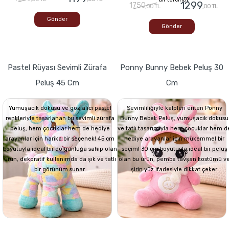
1299
1750
,00 TL
,00 TL
Gönder
Gönder
Pastel Rüyası Sevimli Zürafa
Ponny Bunny Bebek Peluş 30
Peluş 45 Cm
Cm
Yumuşacık dokusu ve göz alıcı pastel
Sevimliliğiyle kalpleri eriten Ponny
renkleriyle tasarlanan bu sevimli zürafa
Bunny Bebek Peluş, yumuşacık dokusu
peluş, hem çocuklar hem de hediye
ve tatlı tasarımıyla hem çocuklar hem d
arayanlar için harika bir seçenek! 45 cm
hediye arayanlar için mükemmel bir
boyutuyla ideal bir dolgunluğa sahip olan
seçim! 30 cm boyutuyla ideal bir peluş
ürün, dekoratif kullanımda da şık ve tatlı
olan bu ürün, pembe tavşan kostümü v
bir görünüm sunar.
şirin yüz ifadesiyle dikkat çeker.