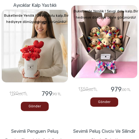
Ayıcıklar Kalp Yastıklı
Buketlerde Yenilik ! Sevgi dolu kalp,Bir
Buketlerde Yenilik ! Sevgi dolu kalp,Bir
hediyeye dönüşse böyle görünürdü!
hediyeye dönüşse böyle görünürdü!
979
1350
,00 TL
,00 TL
799
1190
,00 TL
,90 TL
Gönder
Gönder
Sevimli Penguen Peluş
Sevimli Peluş Civciv Ve Silindir