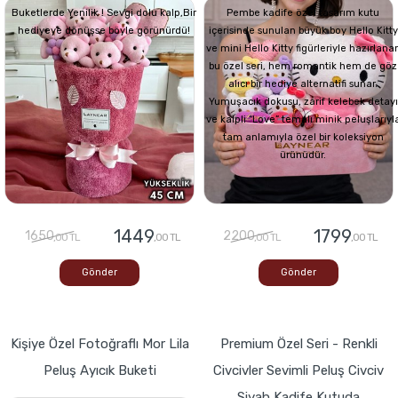
Buketlerde Yenilik ! Sevgi dolu kalp,Bir
Pembe kadife özel tasarım kutu
hediyeye dönüşse böyle görünürdü!
içerisinde sunulan büyük boy Hello Kitty
ve mini Hello Kitty figürleriyle hazırlana
bu özel seri, hem romantik hem de göz
alıcı bir hediye alternatifi sunar.
Yumuşacık dokusu, zarif kelebek detayı
ve kalpli “Love” temalı minik peluşlarıyl
tam anlamıyla özel bir koleksiyon
ürünüdür.
1449
1799
1650
2200
,00 TL
,00 TL
,00 TL
,00 TL
Gönder
Gönder
Kişiye Özel Fotoğraflı Mor Lila
Premium Özel Seri - Renkli
Peluş Ayıcık Buketi
Civcivler Sevimli Peluş Civciv
Siyah Kadife Kutuda