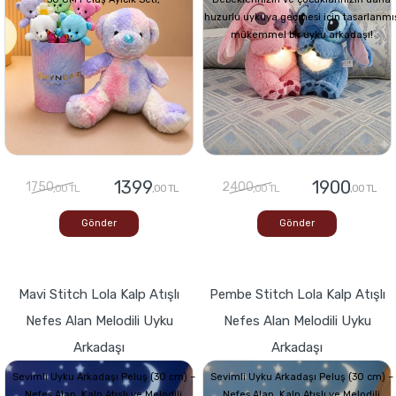
huzurlu uykuya geçmesi için tasarlanmı
mükemmel bir uyku arkadaşı!
1399
1900
1750
2400
,00 TL
,00 TL
,00 TL
,00 TL
Gönder
Gönder
Mavi Stitch Lola Kalp Atışlı
Pembe Stitch Lola Kalp Atışlı
Nefes Alan Melodili Uyku
Nefes Alan Melodili Uyku
Arkadaşı
Arkadaşı
Sevimli Uyku Arkadaşı Peluş (30 cm) –
Sevimli Uyku Arkadaşı Peluş (30 cm) –
Nefes Alan, Kalp Atışlı ve Melodili
Nefes Alan, Kalp Atışlı ve Melodili