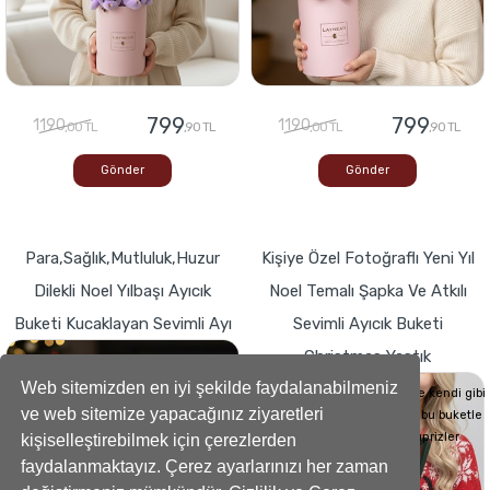
799
799
1190
1190
,00 TL
,90 TL
,00 TL
,90 TL
Gönder
Gönder
Para,Sağlık,Mutluluk,Huzur
Kişiye Özel Fotoğraflı Yeni Yıl
Dilekli Noel Yılbaşı Ayıcık
Noel Temalı Şapka Ve Atkılı
Buketi Kucaklayan Sevimli Ayı
Sevimli Ayıcık Buketi
Christmas Yastık
Buketlerde Yenilik ! Sevgi dolu kalp,Bir
hediyeye dönüşse böyle görünürdü!
Web sitemizden en iyi şekilde faydalanabilmeniz
Sevdiklerinizin Kalplerini de kendi gibi
ve web sitemize yapacağınız ziyaretleri
yumuşacık hale getirecek bu buketle
sevdiklerinize küçük süprizler
kişiselleştirebilmek için çerezlerden
yapabilirsiniz..
faydalanmaktayız. Çerez ayarlarınızı her zaman