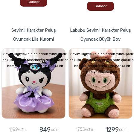
Gönder
Gönder
Sevimli Karakter Peluş
Labubu Sevimli Karakter Peluş
Oyuncak Lila Kuromi
Oyuncak Büyük Boy
Sevimliliğiyle kalpleri eriten yumuşacık
Sevimliliğiyle kalpleri eriten yumuşacık
dokusu ve tatlı tasarımıyla hem çocuklar
dokusu ve tatlı tasarımıyla hem çocukla
hem de sevdikleriniz için harika bir
hem de sevdikleriniz için harika bir
hediye seçeneğidir.
hediye seçeneğidir.
849
1299
1199
1750
,00 TL
,00 TL
,00 TL
,00 TL