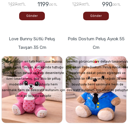
1199
990
1499
1299
,00 TL
,00 TL
,00 TL
,00 TL
Gönder
Gönder
Love Bunny Sütlü Peluş
Polis Dostum Peluş Ayıcık 55
Tavşan 35 Cm
Cm
Sevimliliğin en tatlı hali! Love Bunny
Sevimli görünümü ve detaylı tasarımıyl
Sütlü Peluş Tavşan, kucağında tuttuğu
öne çıkan Polis Dostum Peluş Ayıcık, öze
şirin biberon detayı ve kalp desenleriyle
kıyafetiyle dikkat çeken eğlenceli ve
özel tasarlanmış, göz alıcı bir peluş
anlamlı bir hediye seçeneğidir. 35 cm
modeldir. 35 cm boyutuyla hem
boyutuyla hem sarılmalık hem de
sarılmalık hem de dekoratif kullanım için
dekoratif kullanım için ideal bir peluştur
ideal bir boyuta sahiptir.