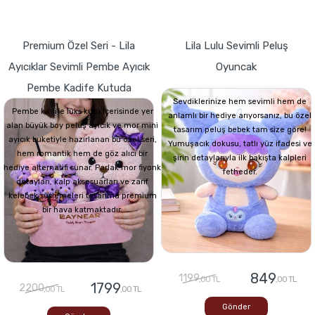
Premium Özel Seri - Lila
Lila Lulu Sevimli Peluş
Ayıcıklar Sevimli Pembe Ayıcık
Oyuncak
Pembe Kadife Kutuda
Sevdiklerinize hem sevimli hem de
Pembe kadife lüks kutu içerisinde yer
anlamlı bir hediye arıyorsanız, bu özel
alan büyük boy peluş ayıcık ve mor mini
tasarım peluş bebek tam size göre!
ayıcık buketiyle hazırlanan bu özel seri,
Yumuşacık dokusu, tatlı yüz ifadesi ve
hem romantik hem de göz alıcı bir
şirin detaylarıyla ilk bakışta kalpleri
hediye alternatifi sunar. Parlak mor fiyonk
fetheder.
detayları, kalp aksesuarları ve zarif
kelebek süslemeleri tasarıma premium
bir hava katmaktadır.
849
1199
,00 TL
,00 TL
1799
2200
,00 TL
,00 TL
Gönder