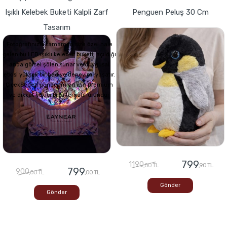
Işıklı Kelebek Buketi Kalpli Zarf
Penguen Peluş 30 Cm
Tasarım
Fotoğrafınızla tamamen size özel hale
gelen bu LED ışıklı kelebek buketi, açıldığı
anda görsel şölen sunar ve duygusal
etkisi yüksek bir hediye deneyimi yaşatır.
ÇiçekSepeti gönderimleri için premium
ve dikkat çekici bir alternatif üründür
799
1190
,00 TL
,90 TL
799
900
,00 TL
,00 TL
Gönder
Gönder