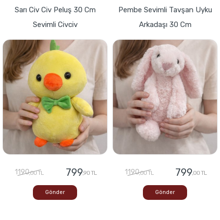
Sarı Civ Civ Peluş 30 Cm
Pembe Sevimli Tavşan Uyku
Sevimli Civciv
Arkadaşı 30 Cm
799
799
1190
1190
,00 TL
,90 TL
,00 TL
,00 TL
Gönder
Gönder