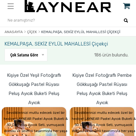
ANASAYFA
ÇIÇEK
KEMALPAŞA, SEKİZ EYLÜL MAHALLESİ ÇIÇEKÇI
KEMALPAŞA, SEKİZ EYLÜL MAHALLESİ Çiçekçi
Çok Satana Göre
186 ürün bulundu.
Kişiye Özel Yeşil Fotoğraflı
Kişiye Özel Fotoğraflı Pembe
Gökkuşağı Pastel Rüyası
Gökkuşağı Pastel Rüyası
Peluş Ayıcık Buketi Peluş
Peluş Ayıcık Buketi Peluş
Ayıcık
Ayıcık
Sevdiklerinizi mutlu edecek özel bir
Sevdiklerinizi mutlu edecek özel bir
hediye! LAYNEAR Pastel Ayıcık Buketi &
hediye! LAYNEAR Pastel Ayıcık Buketi &
30 CM Peluş Ayıcık Seti, yumuşacık
30 CM Peluş Ayıcık Seti, yumuşacık
dokusu ve sevimli tasarımıyla her yaşa
dokusu ve sevimli tasarımıyla her yaşa