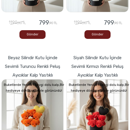
799
799
1190
1190
,00 TL
,90 TL
,00 TL
,90 TL
Gönder
Gönder
Beyaz Silindir Kutu İçinde
Siyah Silindir Kutu İçinde
Sevimli Turuncu Renkli Peluş
Sevimli Kırmızı Renkli Peluş
Ayıcıklar Kalp Yastıklı
Ayıcıklar Kalp Yastıklı
Buketlerde Yenilik ! Sevgi dolu kalp,Bir
Buketlerde Yenilik ! Sevgi dolu kalp,Bir
hediyeye dönüşse böyle görünürdü!
hediyeye dönüşse böyle görünürdü!