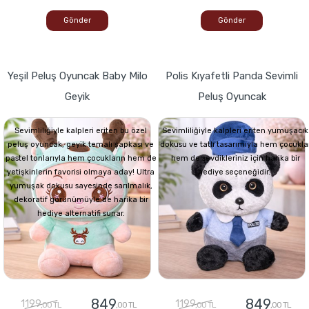
Gönder
Gönder
Yeşil Peluş Oyuncak Baby Milo
Polis Kıyafetli Panda Sevimli
Geyik
Peluş Oyuncak
Sevimliliğiyle kalpleri eriten bu özel
Sevimliliğiyle kalpleri eriten yumuşacık
peluş oyuncak, geyik temalı şapkası ve
dokusu ve tatlı tasarımıyla hem çocukla
pastel tonlarıyla hem çocukların hem de
hem de sevdikleriniz için harika bir
yetişkinlerin favorisi olmaya aday! Ultra
hediye seçeneğidir.
yumuşak dokusu sayesinde sarılmalık,
dekoratif görünümüyle de harika bir
hediye alternatifi sunar.
849
849
1199
1199
,00 TL
,00 TL
,00 TL
,00 TL