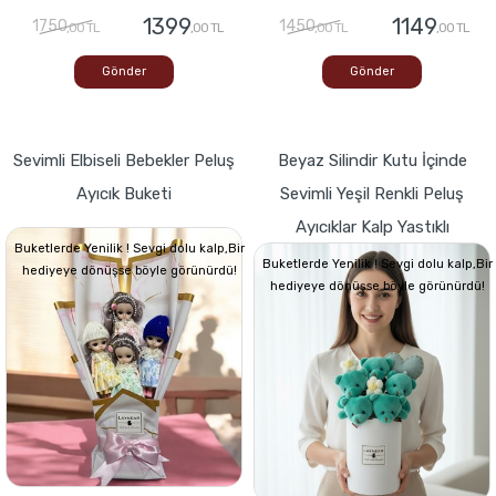
1399
1149
1750
1450
,00 TL
,00 TL
,00 TL
,00 TL
Gönder
Gönder
Sevimli Elbiseli Bebekler Peluş
Beyaz Silindir Kutu İçinde
Ayıcık Buketi
Sevimli Yeşil Renkli Peluş
Ayıcıklar Kalp Yastıklı
Buketlerde Yenilik ! Sevgi dolu kalp,Bir
Buketlerde Yenilik ! Sevgi dolu kalp,Bir
hediyeye dönüşse böyle görünürdü!
hediyeye dönüşse böyle görünürdü!