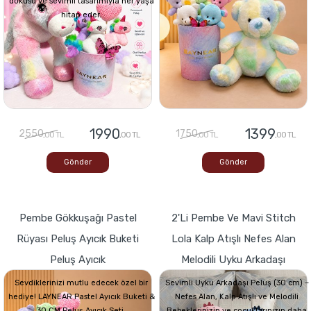
dokusu ve sevimli tasarımıyla her yaşa
hitap eder.
1990
1399
2550
1750
,00 TL
,00 TL
,00 TL
,00 TL
Gönder
Gönder
Pembe Gökkuşağı Pastel
2'li Pembe Ve Mavi Stitch
Rüyası Peluş Ayıcık Buketi
Lola Kalp Atışlı Nefes Alan
Peluş Ayıcık
Melodili Uyku Arkadaşı
Sevdiklerinizi mutlu edecek özel bir
Sevimli Uyku Arkadaşı Peluş (30 cm) –
hediye! LAYNEAR Pastel Ayıcık Buketi &
Nefes Alan, Kalp Atışlı ve Melodili
30 CM Peluş Ayıcık Seti,
Bebeklerinizin ve çocuklarınızın daha