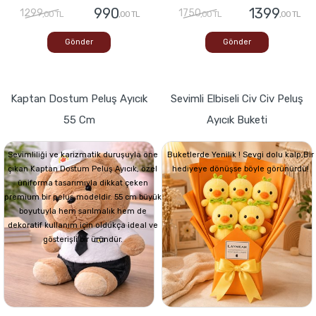
990
1399
1299
1750
,00 TL
,00 TL
,00 TL
,00 TL
Gönder
Gönder
Kaptan Dostum Peluş Ayıcık
Sevimli Elbiseli Civ Civ Peluş
55 Cm
Ayıcık Buketi
Sevimliliği ve karizmatik duruşuyla öne
Buketlerde Yenilik ! Sevgi dolu kalp,Bir
çıkan Kaptan Dostum Peluş Ayıcık, özel
hediyeye dönüşse böyle görünürdü!
üniforma tasarımıyla dikkat çeken
premium bir peluş modeldir. 55 cm büyük
boyutuyla hem sarılmalık hem de
dekoratif kullanım için oldukça ideal ve
gösterişli bir üründür.