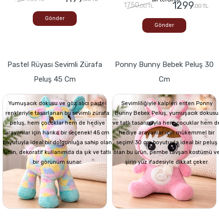
1299
1750
,00 TL
,00 TL
Gönder
Gönder
Pastel Rüyası Sevimli Zürafa
Ponny Bunny Bebek Peluş 30
Peluş 45 Cm
Cm
Yumuşacık dokusu ve göz alıcı pastel
Sevimliliğiyle kalpleri eriten Ponny
renkleriyle tasarlanan bu sevimli zürafa
Bunny Bebek Peluş, yumuşacık dokusu
peluş, hem çocuklar hem de hediye
ve tatlı tasarımıyla hem çocuklar hem d
arayanlar için harika bir seçenek! 45 cm
hediye arayanlar için mükemmel bir
boyutuyla ideal bir dolgunluğa sahip olan
seçim! 30 cm boyutuyla ideal bir peluş
ürün, dekoratif kullanımda da şık ve tatlı
olan bu ürün, pembe tavşan kostümü v
bir görünüm sunar.
şirin yüz ifadesiyle dikkat çeker.