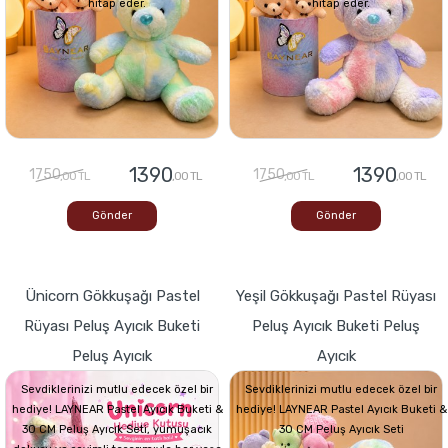
hitap eder.
hitap eder.
1390
1390
1750
1750
,00 TL
,00 TL
,00 TL
,00 TL
Gönder
Gönder
Ünicorn Gökkuşağı Pastel
Yeşil Gökkuşağı Pastel Rüyası
Rüyası Peluş Ayıcık Buketi
Peluş Ayıcık Buketi Peluş
Peluş Ayıcık
Ayıcık
Sevdiklerinizi mutlu edecek özel bir
Sevdiklerinizi mutlu edecek özel bir
hediye! LAYNEAR Pastel Ayıcık Buketi &
hediye! LAYNEAR Pastel Ayıcık Buketi &
30 CM Peluş Ayıcık Seti, yumuşacık
30 CM Peluş Ayıcık Seti