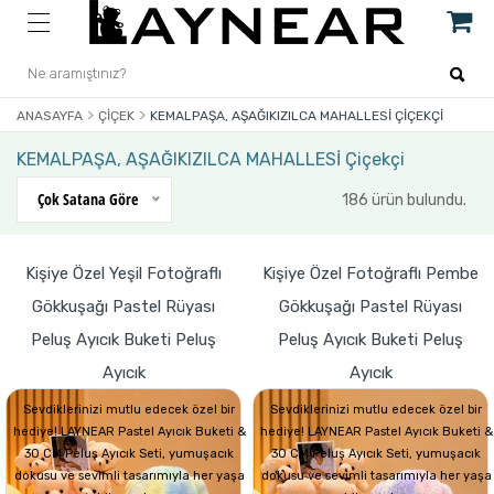
ANASAYFA
ÇIÇEK
KEMALPAŞA, AŞAĞIKIZILCA MAHALLESİ ÇIÇEKÇI
KEMALPAŞA, AŞAĞIKIZILCA MAHALLESİ Çiçekçi
Çok Satana Göre
186 ürün bulundu.
Kişiye Özel Yeşil Fotoğraflı
Kişiye Özel Fotoğraflı Pembe
Gökkuşağı Pastel Rüyası
Gökkuşağı Pastel Rüyası
Peluş Ayıcık Buketi Peluş
Peluş Ayıcık Buketi Peluş
Ayıcık
Ayıcık
Sevdiklerinizi mutlu edecek özel bir
Sevdiklerinizi mutlu edecek özel bir
hediye! LAYNEAR Pastel Ayıcık Buketi &
hediye! LAYNEAR Pastel Ayıcık Buketi &
30 CM Peluş Ayıcık Seti, yumuşacık
30 CM Peluş Ayıcık Seti, yumuşacık
dokusu ve sevimli tasarımıyla her yaşa
dokusu ve sevimli tasarımıyla her yaşa