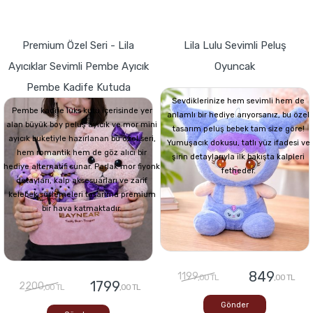
Premium Özel Seri - Lila
Lila Lulu Sevimli Peluş
Ayıcıklar Sevimli Pembe Ayıcık
Oyuncak
Pembe Kadife Kutuda
Sevdiklerinize hem sevimli hem de
Pembe kadife lüks kutu içerisinde yer
anlamlı bir hediye arıyorsanız, bu özel
alan büyük boy peluş ayıcık ve mor mini
tasarım peluş bebek tam size göre!
ayıcık buketiyle hazırlanan bu özel seri,
Yumuşacık dokusu, tatlı yüz ifadesi ve
hem romantik hem de göz alıcı bir
şirin detaylarıyla ilk bakışta kalpleri
hediye alternatifi sunar. Parlak mor fiyonk
fetheder.
detayları, kalp aksesuarları ve zarif
kelebek süslemeleri tasarıma premium
bir hava katmaktadır.
849
1199
,00 TL
,00 TL
1799
2200
,00 TL
,00 TL
Gönder