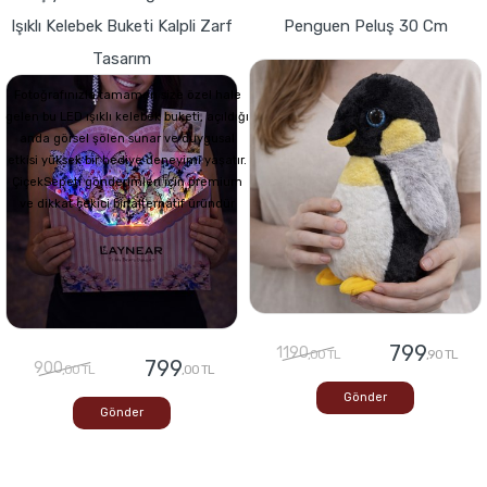
Işıklı Kelebek Buketi Kalpli Zarf
Penguen Peluş 30 Cm
Tasarım
Fotoğrafınızla tamamen size özel hale
gelen bu LED ışıklı kelebek buketi, açıldığı
anda görsel şölen sunar ve duygusal
etkisi yüksek bir hediye deneyimi yaşatır.
ÇiçekSepeti gönderimleri için premium
ve dikkat çekici bir alternatif üründür
799
1190
,00 TL
,90 TL
799
900
,00 TL
,00 TL
Gönder
Gönder