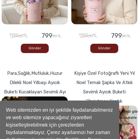
799
799
1190
1190
,00 TL
,90 TL
,00 TL
,90 TL
Gönder
Gönder
Para,Sağlık,Mutluluk,Huzur
Kişiye Özel Fotoğraflı Yeni Yıl
Dilekli Noel Yılbaşı Ayıcık
Noel Temalı Şapka Ve Atkılı
Buketi Kucaklayan Sevimli Ayı
Sevimli Ayıcık Buketi
Christmas Yastık
Buketlerde Yenilik ! Sevgi dolu kalp,Bir
hediyeye dönüşse böyle görünürdü!
Web sitemizden en iyi şekilde faydalanabilmeniz
Sevdiklerinizin Kalplerini de kendi gibi
ve web sitemize yapacağınız ziyaretleri
yumuşacık hale getirecek bu buketle
sevdiklerinize küçük süprizler
kişiselleştirebilmek için çerezlerden
yapabilirsiniz..
faydalanmaktayız. Çerez ayarlarınızı her zaman