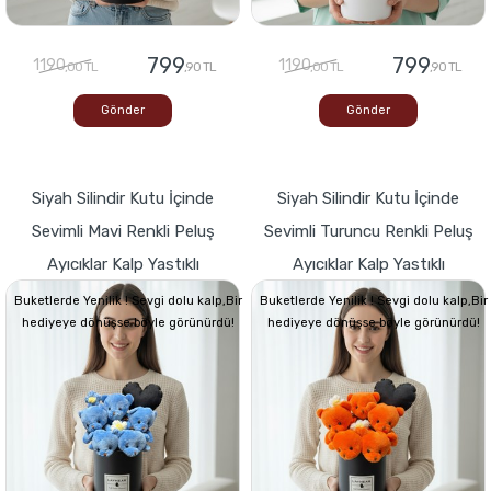
799
799
1190
1190
,00 TL
,90 TL
,00 TL
,90 TL
Gönder
Gönder
Siyah Silindir Kutu İçinde
Siyah Silindir Kutu İçinde
Sevimli Mavi Renkli Peluş
Sevimli Turuncu Renkli Peluş
Ayıcıklar Kalp Yastıklı
Ayıcıklar Kalp Yastıklı
Buketlerde Yenilik ! Sevgi dolu kalp,Bir
Buketlerde Yenilik ! Sevgi dolu kalp,Bir
hediyeye dönüşse böyle görünürdü!
hediyeye dönüşse böyle görünürdü!