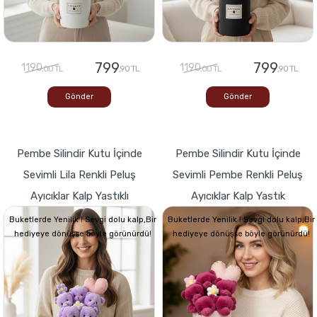
799
799
1190
1190
,00 TL
,90 TL
,00 TL
,90 TL
Gönder
Gönder
Pembe Silindir Kutu İçinde
Pembe Silindir Kutu İçinde
Sevimli Lila Renkli Peluş
Sevimli Pembe Renkli Peluş
Ayıcıklar Kalp Yastıklı
Ayıcıklar Kalp Yastık
Buketlerde Yenilik ! Sevgi dolu kalp,Bir
Buketlerde Yenilik ! Sevgi dolu kalp,Bir
hediyeye dönüşse böyle görünürdü!
hediyeye dönüşse böyle görünürdü!