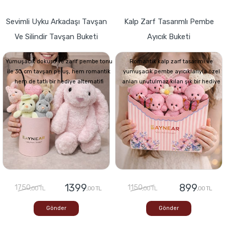
Sevimli Uyku Arkadaşı Tavşan
Kalp Zarf Tasarımlı Pembe
Ve Silindir Tavşan Buketi
Ayıcık Buketi
Yumuşacık dokusu ve zarif pembe tonu
Romantik kalp zarf tasarımı ve
ile 30 cm tavşan peluş, hem romantik
yumuşacık pembe ayıcıklarıyla özel
hem de tatlı bir hediye alternatifi
anları unutulmaz kılan şık bir hediye
1399
899
1750
1150
,00 TL
,00 TL
,00 TL
,00 TL
Gönder
Gönder