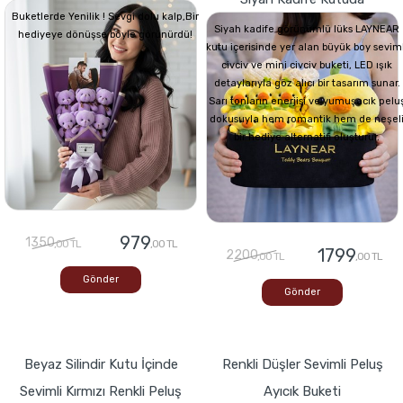
Buketlerde Yenilik ! Sevgi dolu kalp,Bir
Siyah kadife görünümlü lüks LAYNEAR
hediyeye dönüşse böyle görünürdü!
kutu içerisinde yer alan büyük boy seviml
civciv ve mini civciv buketi, LED ışık
detaylarıyla göz alıcı bir tasarım sunar.
Sarı tonların enerjisi ve yumuşacık pelu
dokusuyla hem romantik hem de neşel
bir hediye alternatifi oluşturur.
979
1350
,00 TL
,00 TL
1799
2200
,00 TL
,00 TL
Gönder
Gönder
Beyaz Silindir Kutu İçinde
Renkli Düşler Sevimli Peluş
Sevimli Kırmızı Renkli Peluş
Ayıcık Buketi