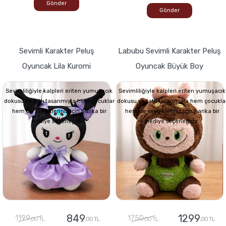
Gönder
Gönder
Sevimli Karakter Peluş
Labubu Sevimli Karakter Peluş
Oyuncak Lila Kuromi
Oyuncak Büyük Boy
Sevimliliğiyle kalpleri eriten yumuşacık
Sevimliliğiyle kalpleri eriten yumuşacık
dokusu ve tatlı tasarımıyla hem çocuklar
dokusu ve tatlı tasarımıyla hem çocukla
hem de sevdikleriniz için harika bir
hem de sevdikleriniz için harika bir
hediye seçeneğidir.
hediye seçeneğidir.
849
1299
1199
1750
,00 TL
,00 TL
,00 TL
,00 TL