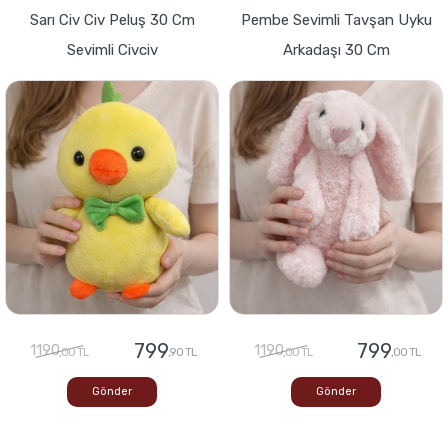
Sarı Civ Civ Peluş 30 Cm
Pembe Sevimli Tavşan Uyku
Sevimli Civciv
Arkadaşı 30 Cm
799
799
1190
1190
,00 TL
,90 TL
,00 TL
,00 TL
Gönder
Gönder