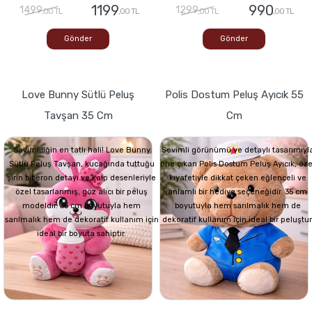
1199
990
1499
1299
,00 TL
,00 TL
,00 TL
,00 TL
Gönder
Gönder
Love Bunny Sütlü Peluş
Polis Dostum Peluş Ayıcık 55
Tavşan 35 Cm
Cm
Sevimliliğin en tatlı hali! Love Bunny
Sevimli görünümü ve detaylı tasarımıyl
Sütlü Peluş Tavşan, kucağında tuttuğu
öne çıkan Polis Dostum Peluş Ayıcık, öze
şirin biberon detayı ve kalp desenleriyle
kıyafetiyle dikkat çeken eğlenceli ve
özel tasarlanmış, göz alıcı bir peluş
anlamlı bir hediye seçeneğidir. 35 cm
modeldir. 35 cm boyutuyla hem
boyutuyla hem sarılmalık hem de
sarılmalık hem de dekoratif kullanım için
dekoratif kullanım için ideal bir peluştur
ideal bir boyuta sahiptir.