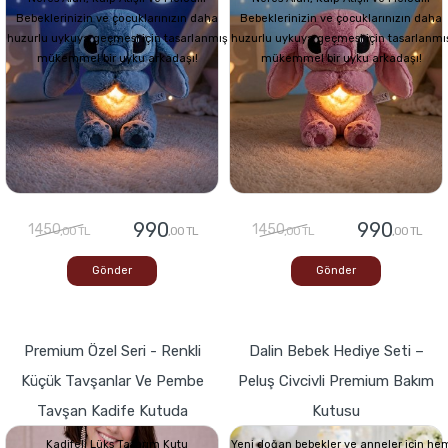
Bebeklerinizin ve çocuklarınızın daha
Bebeklerinizin ve çocuklarınızın daha
huzurlu uykuya geçmesi için tasarlanmış
huzurlu uykuya geçmesi için tasarlanmı
mükemmel bir uyku arkadaşı!
mükemmel bir uyku arkadaşı!
990
990
1450
1450
,00 TL
,00 TL
,00 TL
,00 TL
Gönder
Gönder
Premium Özel Seri - Renkli
Dalin Bebek Hediye Seti –
Küçük Tavşanlar Ve Pembe
Peluş Civcivli Premium Bakım
Tavşan Kadife Kutuda
Kutusu
Kadifeli Lüks Tasarım Kutu
Yeni doğan bebekler ve anneler için he