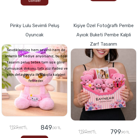
Gönder
Pinky Lulu Sevimli Peluş
Kişiye Özel Fotoğraflı Pembe
Oyuncak
Ayıcık Buketi Pembe Kalpli
Zarf Tasarım
Sevdiklerinize hem sevimli hem de
anlamlı bir hediye arıyorsanız, bu özel
tasarım peluş bebek tam size göre!
Yumuşacık dokusu, tatlı yüz ifadesi ve
şirin detaylarıyla ilk bakışta kalpleri
fetheder.
849
1199
,00 TL
,00 TL
799
1190
,00 TL
,90 TL