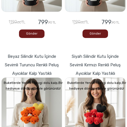
799
799
1190
1190
,00 TL
,90 TL
,00 TL
,90 TL
Gönder
Gönder
Beyaz Silindir Kutu İçinde
Siyah Silindir Kutu İçinde
Sevimli Turuncu Renkli Peluş
Sevimli Kırmızı Renkli Peluş
Ayıcıklar Kalp Yastıklı
Ayıcıklar Kalp Yastıklı
Buketlerde Yenilik ! Sevgi dolu kalp,Bir
Buketlerde Yenilik ! Sevgi dolu kalp,Bir
hediyeye dönüşse böyle görünürdü!
hediyeye dönüşse böyle görünürdü!