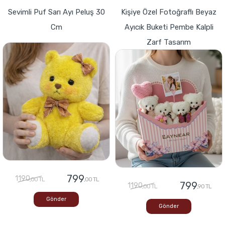
Sevimli Puf Sarı Ayı Peluş 30
Kişiye Özel Fotoğraflı Beyaz
Cm
Ayıcık Buketi Pembe Kalpli
Zarf Tasarım
799
1190
,00 TL
,00 TL
799
1190
,00 TL
,90 TL
Gönder
Gönder