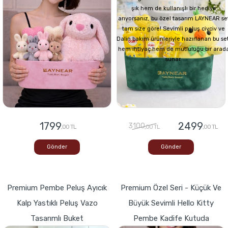
şık hem de kullanışlı bir hediye
arıyorsanız, bu özel tasarım LAYNEAR se
tam size göre! Sevimli peluş civciv ve
Dalin bakım ürünleriyle hazırlanan bu set
hem ihtiyaç hem de mutluluğu bir arad
sunar.
1799
2499
3100
,00 TL
,00 TL
,00 TL
Gönder
Gönder
Premium Pembe Peluş Ayıcık
Premium Özel Seri - Küçük Ve
Kalp Yastıklı Peluş Vazo
Büyük Sevimli Hello Kitty
Tasarımlı Buket
Pembe Kadife Kutuda