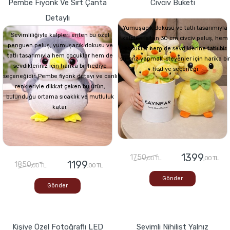
Pembe Fiyonk Ve Sırt Çanta
Civciv Buketi
Detaylı
Yumuşacık dokusu ve tatlı tasarımıyla
Sevimliliğiyle kalpleri eriten bu özel
kalpleri ısıtan 30 cm civciv peluş, hem
penguen peluş, yumuşacık dokusu ve
çocuklar hem de sevdiklerine tatlı bir
tatlı tasarımıyla hem çocuklar hem de
sürpriz yapmak isteyenler için harika bir
sevdikleriniz için harika bir hediye
hediye seçeneği
seçeneğidir. Pembe fiyonk detayı ve canlı
renkleriyle dikkat çeken bu ürün,
bulunduğu ortama sıcaklık ve mutluluk
katar.
1399
1750
,00 TL
,00 TL
1199
1850
,00 TL
,00 TL
Gönder
Gönder
Kişiye Özel Fotoğraflı LED
Sevimli Nihilist Yalnız