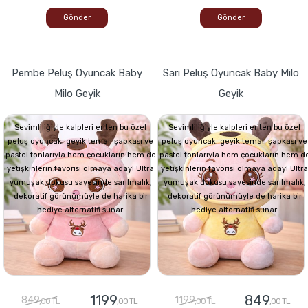
Gönder
Gönder
Pembe Peluş Oyuncak Baby
Sarı Peluş Oyuncak Baby Milo
Milo Geyik
Geyik
Sevimliliğiyle kalpleri eriten bu özel
Sevimliliğiyle kalpleri eriten bu özel
peluş oyuncak, geyik temalı şapkası ve
peluş oyuncak, geyik temalı şapkası ve
pastel tonlarıyla hem çocukların hem de
pastel tonlarıyla hem çocukların hem d
yetişkinlerin favorisi olmaya aday! Ultra
yetişkinlerin favorisi olmaya aday! Ultra
yumuşak dokusu sayesinde sarılmalık,
yumuşak dokusu sayesinde sarılmalık,
dekoratif görünümüyle de harika bir
dekoratif görünümüyle de harika bir
hediye alternatifi sunar.
hediye alternatifi sunar.
1199
849
849
1199
,00 TL
,00 TL
,00 TL
,00 TL