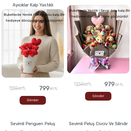
Ayıcıklar Kalp Yastıklı
Buketlerde Yenilik ! Sevgi dolu kalp,Bir
Buketlerde Yenilik ! Sevgi dolu kalp,Bir
hediyeye dönüşse böyle görünürdü!
hediyeye dönüşse böyle görünürdü!
979
1350
,00 TL
,00 TL
799
1190
,00 TL
,90 TL
Gönder
Gönder
Sevimli Penguen Peluş
Sevimli Peluş Civciv Ve Silindir