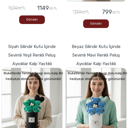
1149
1650
,00 TL
,00 TL
799
1190
,00 TL
,00 TL
Gönder
Gönder
Siyah Silindir Kutu İçinde
Beyaz Silindir Kutu İçinde
Sevimli Yeşil Renkli Peluş
Sevimli Mavi Renkli Peluş
Ayıcıklar Kalp Yastıklı
Ayıcıklar Kalp Yastıklı
Buketlerde Yenilik ! Sevgi dolu kalp,Bir
Buketlerde Yenilik ! Sevgi dolu kalp,Bir
hediyeye dönüşse böyle görünürdü!
hediyeye dönüşse böyle görünürdü!