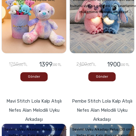
huzurlu uykuya geçmesi için tasarlanmı
mükemmel bir uyku arkadaşı!
1399
1900
1750
2400
,00 TL
,00 TL
,00 TL
,00 TL
Gönder
Gönder
Mavi Stitch Lola Kalp Atışlı
Pembe Stitch Lola Kalp Atışlı
Nefes Alan Melodili Uyku
Nefes Alan Melodili Uyku
Arkadaşı
Arkadaşı
Sevimli Uyku Arkadaşı Peluş (30 cm) –
Sevimli Uyku Arkadaşı Peluş (30 cm) –
Nefes Alan, Kalp Atışlı ve Melodili
Nefes Alan, Kalp Atışlı ve Melodili