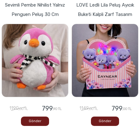
Sevimli Pembe Nihilist Yalnız
LOVE Ledli Lila Peluş Ayıcık
Penguen Peluş 30 Cm
Buketi Kalpli Zarf Tasarım
799
799
1190
1149
,00 TL
,90 TL
,00 TL
,00 TL
Gönder
Gönder