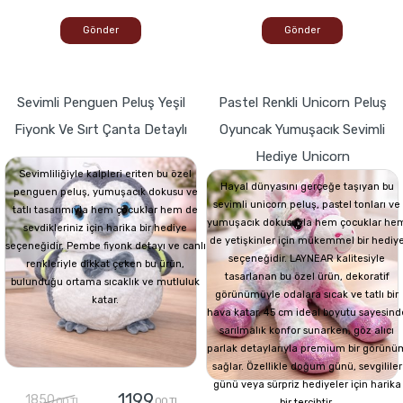
Gönder
Gönder
Sevimli Penguen Peluş Yeşil
Pastel Renkli Unicorn Peluş
Fiyonk Ve Sırt Çanta Detaylı
Oyuncak Yumuşacık Sevimli
Hediye Unicorn
Sevimliliğiyle kalpleri eriten bu özel
Hayal dünyasını gerçeğe taşıyan bu
penguen peluş, yumuşacık dokusu ve
sevimli unicorn peluş, pastel tonları ve
tatlı tasarımıyla hem çocuklar hem de
yumuşacık dokusuyla hem çocuklar he
sevdikleriniz için harika bir hediye
de yetişkinler için mükemmel bir hediy
seçeneğidir. Pembe fiyonk detayı ve canlı
seçeneğidir. LAYNEAR kalitesiyle
renkleriyle dikkat çeken bu ürün,
tasarlanan bu özel ürün, dekoratif
bulunduğu ortama sıcaklık ve mutluluk
görünümüyle odalara sıcak ve tatlı bir
katar.
hava katar. 45 cm ideal boyutu sayesind
sarılmalık konfor sunarken, göz alıcı
parlak detaylarıyla premium bir görünü
sağlar. Özellikle doğum günü, sevgililer
günü veya sürpriz hediyeler için harika
1199
1850
,00 TL
,00 TL
bir tercihtir.