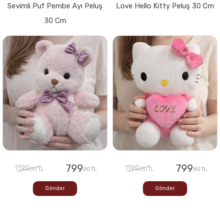
Sevimli Puf Pembe Ayı Peluş
Love Hello Kitty Peluş 30 Cm
30 Cm
799
799
1190
1190
,00 TL
,90 TL
,00 TL
,90 TL
Gönder
Gönder