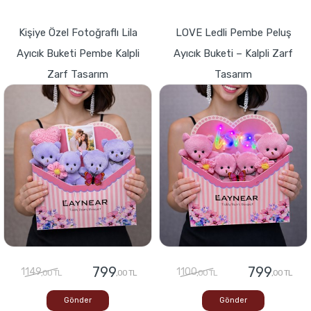
Kişiye Özel Fotoğraflı Lila
LOVE Ledli Pembe Peluş
Ayıcık Buketi Pembe Kalpli
Ayıcık Buketi – Kalpli Zarf
Zarf Tasarım
Tasarım
799
799
1149
1100
,00 TL
,00 TL
,00 TL
,00 TL
Gönder
Gönder