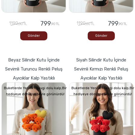
799
799
1190
1190
,00 TL
,90 TL
,00 TL
,90 TL
Gönder
Gönder
Beyaz Silindir Kutu İçinde
Siyah Silindir Kutu İçinde
Sevimli Turuncu Renkli Peluş
Sevimli Kırmızı Renkli Peluş
Ayıcıklar Kalp Yastıklı
Ayıcıklar Kalp Yastıklı
Buketlerde Yenilik ! Sevgi dolu kalp,Bir
Buketlerde Yenilik ! Sevgi dolu kalp,Bir
hediyeye dönüşse böyle görünürdü!
hediyeye dönüşse böyle görünürdü!