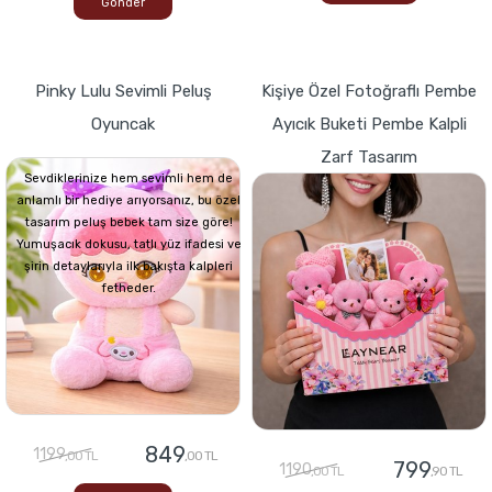
Gönder
Pinky Lulu Sevimli Peluş
Kişiye Özel Fotoğraflı Pembe
Oyuncak
Ayıcık Buketi Pembe Kalpli
Zarf Tasarım
Sevdiklerinize hem sevimli hem de
anlamlı bir hediye arıyorsanız, bu özel
tasarım peluş bebek tam size göre!
Yumuşacık dokusu, tatlı yüz ifadesi ve
şirin detaylarıyla ilk bakışta kalpleri
fetheder.
849
1199
,00 TL
,00 TL
799
1190
,00 TL
,90 TL