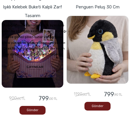
Işıklı Kelebek Buketi Kalpli Zarf
Penguen Peluş 30 Cm
Tasarım
Fotoğrafınızla tamamen size özel hale
gelen bu LED ışıklı kelebek buketi, açıldığı
anda görsel şölen sunar ve duygusal
etkisi yüksek bir hediye deneyimi yaşatır.
ÇiçekSepeti gönderimleri için premium
ve dikkat çekici bir alternatif üründür
799
1190
,00 TL
,90 TL
799
900
,00 TL
,00 TL
Gönder
Gönder