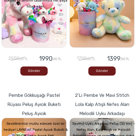
dokusu ve sevimli tasarımıyla her yaşa
hitap eder.
1990
1399
2550
1750
,00 TL
,00 TL
,00 TL
,00 TL
Gönder
Gönder
Pembe Gökkuşağı Pastel
2'li Pembe Ve Mavi Stitch
Rüyası Peluş Ayıcık Buketi
Lola Kalp Atışlı Nefes Alan
Peluş Ayıcık
Melodili Uyku Arkadaşı
Sevdiklerinizi mutlu edecek özel bir
Sevimli Uyku Arkadaşı Peluş (30 cm) –
hediye! LAYNEAR Pastel Ayıcık Buketi &
Nefes Alan, Kalp Atışlı ve Melodili
30 CM Peluş Ayıcık Seti,
Bebeklerinizin ve çocuklarınızın daha