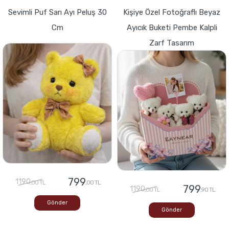
Sevimli Puf Sarı Ayı Peluş 30
Kişiye Özel Fotoğraflı Beyaz
Cm
Ayıcık Buketi Pembe Kalpli
Zarf Tasarım
799
1190
,00 TL
,00 TL
799
1190
,00 TL
,90 TL
Gönder
Gönder