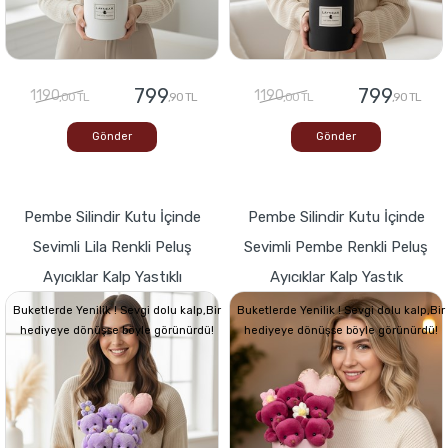
799
799
1190
1190
,00 TL
,90 TL
,00 TL
,90 TL
Gönder
Gönder
Pembe Silindir Kutu İçinde
Pembe Silindir Kutu İçinde
Sevimli Lila Renkli Peluş
Sevimli Pembe Renkli Peluş
Ayıcıklar Kalp Yastıklı
Ayıcıklar Kalp Yastık
Buketlerde Yenilik ! Sevgi dolu kalp,Bir
Buketlerde Yenilik ! Sevgi dolu kalp,Bir
hediyeye dönüşse böyle görünürdü!
hediyeye dönüşse böyle görünürdü!