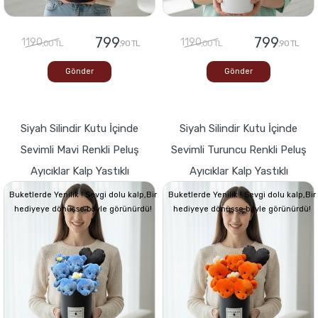
799
799
1190
1190
,00 TL
,90 TL
,00 TL
,90 TL
Gönder
Gönder
Siyah Silindir Kutu İçinde
Siyah Silindir Kutu İçinde
Sevimli Mavi Renkli Peluş
Sevimli Turuncu Renkli Peluş
Ayıcıklar Kalp Yastıklı
Ayıcıklar Kalp Yastıklı
Buketlerde Yenilik ! Sevgi dolu kalp,Bir
Buketlerde Yenilik ! Sevgi dolu kalp,Bir
hediyeye dönüşse böyle görünürdü!
hediyeye dönüşse böyle görünürdü!