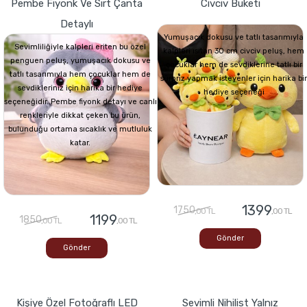
Pembe Fiyonk Ve Sırt Çanta
Civciv Buketi
Detaylı
Yumuşacık dokusu ve tatlı tasarımıyla
Sevimliliğiyle kalpleri eriten bu özel
kalpleri ısıtan 30 cm civciv peluş, hem
penguen peluş, yumuşacık dokusu ve
çocuklar hem de sevdiklerine tatlı bir
tatlı tasarımıyla hem çocuklar hem de
sürpriz yapmak isteyenler için harika bir
sevdikleriniz için harika bir hediye
hediye seçeneği
seçeneğidir. Pembe fiyonk detayı ve canlı
renkleriyle dikkat çeken bu ürün,
bulunduğu ortama sıcaklık ve mutluluk
katar.
1399
1750
,00 TL
,00 TL
1199
1850
,00 TL
,00 TL
Gönder
Gönder
Kişiye Özel Fotoğraflı LED
Sevimli Nihilist Yalnız