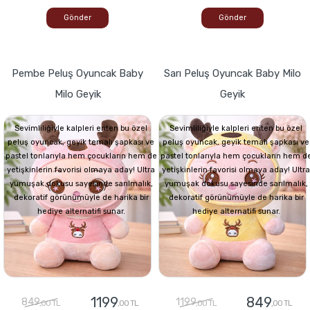
Gönder
Gönder
Pembe Peluş Oyuncak Baby
Sarı Peluş Oyuncak Baby Milo
Milo Geyik
Geyik
Sevimliliğiyle kalpleri eriten bu özel
Sevimliliğiyle kalpleri eriten bu özel
peluş oyuncak, geyik temalı şapkası ve
peluş oyuncak, geyik temalı şapkası ve
pastel tonlarıyla hem çocukların hem de
pastel tonlarıyla hem çocukların hem d
yetişkinlerin favorisi olmaya aday! Ultra
yetişkinlerin favorisi olmaya aday! Ultra
yumuşak dokusu sayesinde sarılmalık,
yumuşak dokusu sayesinde sarılmalık,
dekoratif görünümüyle de harika bir
dekoratif görünümüyle de harika bir
hediye alternatifi sunar.
hediye alternatifi sunar.
1199
849
849
1199
,00 TL
,00 TL
,00 TL
,00 TL