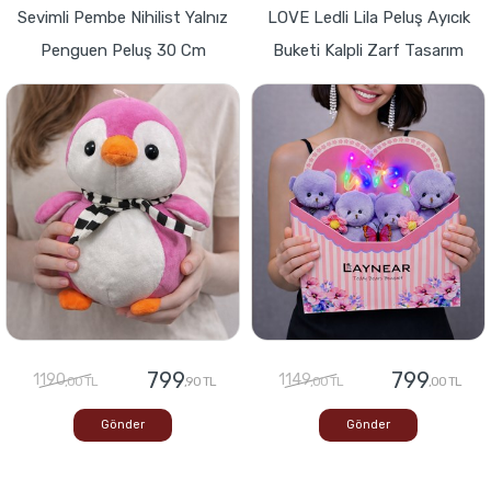
Sevimli Pembe Nihilist Yalnız
LOVE Ledli Lila Peluş Ayıcık
Penguen Peluş 30 Cm
Buketi Kalpli Zarf Tasarım
799
799
1190
1149
,00 TL
,90 TL
,00 TL
,00 TL
Gönder
Gönder