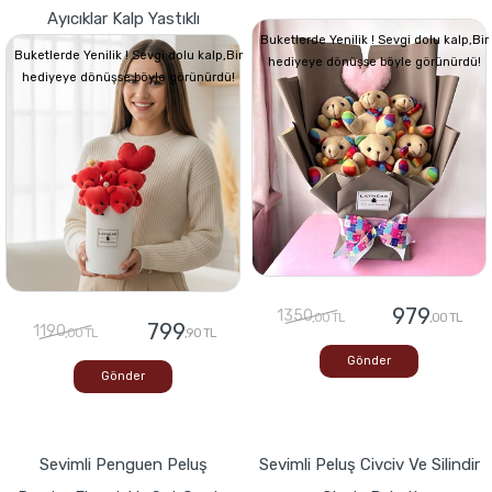
Ayıcıklar Kalp Yastıklı
Buketlerde Yenilik ! Sevgi dolu kalp,Bir
Buketlerde Yenilik ! Sevgi dolu kalp,Bir
hediyeye dönüşse böyle görünürdü!
hediyeye dönüşse böyle görünürdü!
979
1350
,00 TL
,00 TL
799
1190
,00 TL
,90 TL
Gönder
Gönder
Sevimli Penguen Peluş
Sevimli Peluş Civciv Ve Silindir