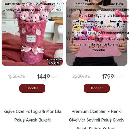
Buketlerde Yenilik ! Sevgi dolu kalp,Bir
Pembe kadife özel tasarım kutu
hediyeye dönüşse böyle görünürdü!
içerisinde sunulan büyük boy Hello Kitty
ve mini Hello Kitty figürleriyle hazırlana
bu özel seri, hem romantik hem de göz
alıcı bir hediye alternatifi sunar.
Yumuşacık dokusu, zarif kelebek detayı
ve kalpli “Love” temalı minik peluşlarıyl
tam anlamıyla özel bir koleksiyon
ürünüdür.
1449
1799
1650
2200
,00 TL
,00 TL
,00 TL
,00 TL
Gönder
Gönder
Kişiye Özel Fotoğraflı Mor Lila
Premium Özel Seri - Renkli
Peluş Ayıcık Buketi
Civcivler Sevimli Peluş Civciv
Siyah Kadife Kutuda