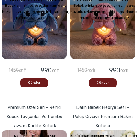
Bebeklerinizin ve çocuklarınızın daha
Bebeklerinizin ve çocuklarınızın daha
huzurlu uykuya geçmesi için tasarlanmış
huzurlu uykuya geçmesi için tasarlanmı
mükemmel bir uyku arkadaşı!
mükemmel bir uyku arkadaşı!
990
990
1450
1450
,00 TL
,00 TL
,00 TL
,00 TL
Gönder
Gönder
Premium Özel Seri - Renkli
Dalin Bebek Hediye Seti –
Küçük Tavşanlar Ve Pembe
Peluş Civcivli Premium Bakım
Tavşan Kadife Kutuda
Kutusu
Kadifeli Lüks Tasarım Kutu
Yeni doğan bebekler ve anneler için he