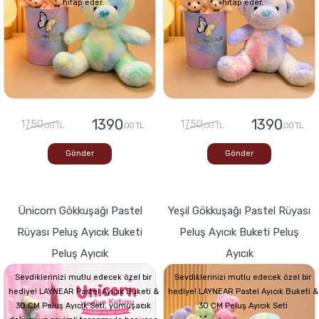
hitap eder.
hitap eder.
1390
1390
1750
1750
,00 TL
,00 TL
,00 TL
,00 TL
Gönder
Gönder
Ünicorn Gökkuşağı Pastel
Yeşil Gökkuşağı Pastel Rüyası
Rüyası Peluş Ayıcık Buketi
Peluş Ayıcık Buketi Peluş
Peluş Ayıcık
Ayıcık
Sevdiklerinizi mutlu edecek özel bir
Sevdiklerinizi mutlu edecek özel bir
hediye! LAYNEAR Pastel Ayıcık Buketi &
hediye! LAYNEAR Pastel Ayıcık Buketi &
30 CM Peluş Ayıcık Seti, yumuşacık
30 CM Peluş Ayıcık Seti