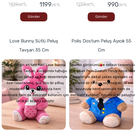
1199
990
1499
1299
,00 TL
,00 TL
,00 TL
,00 TL
Gönder
Gönder
Love Bunny Sütlü Peluş
Polis Dostum Peluş Ayıcık 55
Tavşan 35 Cm
Cm
Sevimliliğin en tatlı hali! Love Bunny
Sevimli görünümü ve detaylı tasarımıyl
Sütlü Peluş Tavşan, kucağında tuttuğu
öne çıkan Polis Dostum Peluş Ayıcık, öze
şirin biberon detayı ve kalp desenleriyle
kıyafetiyle dikkat çeken eğlenceli ve
özel tasarlanmış, göz alıcı bir peluş
anlamlı bir hediye seçeneğidir. 35 cm
modeldir. 35 cm boyutuyla hem
boyutuyla hem sarılmalık hem de
sarılmalık hem de dekoratif kullanım için
dekoratif kullanım için ideal bir peluştur
ideal bir boyuta sahiptir.