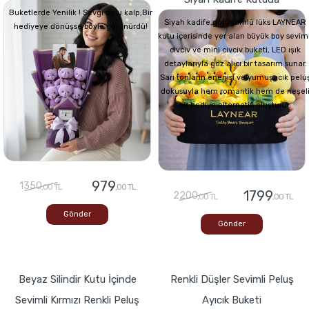
Buketlerde Yenilik ! Sevgi dolu kalp,Bir
Siyah kadife görünümlü lüks LAYNEAR
hediyeye dönüşse böyle görünürdü!
kutu içerisinde yer alan büyük boy seviml
civciv ve mini civciv buketi, LED ışık
detaylarıyla göz alıcı bir tasarım sunar.
Sarı tonların enerjisi ve yumuşacık pelu
dokusuyla hem romantik hem de neşel
bir hediye alternatifi oluşturur.
979
1350
,00 TL
,00 TL
1799
2200
,00 TL
,00 TL
Gönder
Gönder
Beyaz Silindir Kutu İçinde
Renkli Düşler Sevimli Peluş
Sevimli Kırmızı Renkli Peluş
Ayıcık Buketi