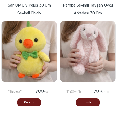
Sarı Civ Civ Peluş 30 Cm
Pembe Sevimli Tavşan Uyku
Sevimli Civciv
Arkadaşı 30 Cm
799
799
1190
1190
,00 TL
,90 TL
,00 TL
,00 TL
Gönder
Gönder