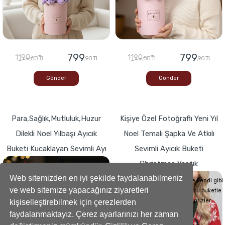
799
799
1190
1190
,00 TL
,90 TL
,00 TL
,90 TL
Gönder
Gönder
Para,Sağlık,Mutluluk,Huzur
Kişiye Özel Fotoğraflı Yeni Yıl
Dilekli Noel Yılbaşı Ayıcık
Noel Temalı Şapka Ve Atkılı
Buketi Kucaklayan Sevimli Ayı
Sevimli Ayıcık Buketi
Christmas Yastık
Buketlerde Yenilik ! Sevgi dolu kalp,Bir
hediyeye dönüşse böyle görünürdü!
Web sitemizden en iyi şekilde faydalanabilmeniz
Sevdiklerinizin Kalplerini de kendi gibi
ve web sitemize yapacağınız ziyaretleri
yumuşacık hale getirecek bu buketle
sevdiklerinize küçük süprizler
kişiselleştirebilmek için çerezlerden
yapabilirsiniz..
faydalanmaktayız. Çerez ayarlarınızı her zaman