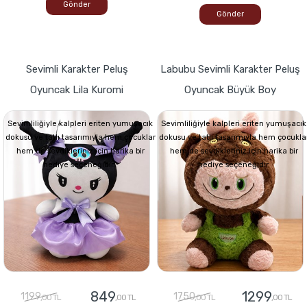
Gönder
Gönder
Sevimli Karakter Peluş
Labubu Sevimli Karakter Peluş
Oyuncak Lila Kuromi
Oyuncak Büyük Boy
Sevimliliğiyle kalpleri eriten yumuşacık
Sevimliliğiyle kalpleri eriten yumuşacık
dokusu ve tatlı tasarımıyla hem çocuklar
dokusu ve tatlı tasarımıyla hem çocukla
hem de sevdikleriniz için harika bir
hem de sevdikleriniz için harika bir
hediye seçeneğidir.
hediye seçeneğidir.
849
1299
1199
1750
,00 TL
,00 TL
,00 TL
,00 TL