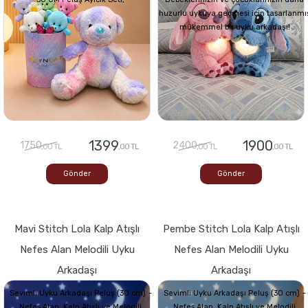
huzurlu uykuya geçmesi için tasarlanmı
mükemmel bir uyku arkadaşı!
1399
1900
1750
2400
,00 TL
,00 TL
,00 TL
,00 TL
Gönder
Gönder
Mavi Stitch Lola Kalp Atışlı
Pembe Stitch Lola Kalp Atışlı
Nefes Alan Melodili Uyku
Nefes Alan Melodili Uyku
Arkadaşı
Arkadaşı
Sevimli Uyku Arkadaşı Peluş (30 cm) –
Sevimli Uyku Arkadaşı Peluş (30 cm) –
Nefes Alan, Kalp Atışlı ve Melodili
Nefes Alan, Kalp Atışlı ve Melodili