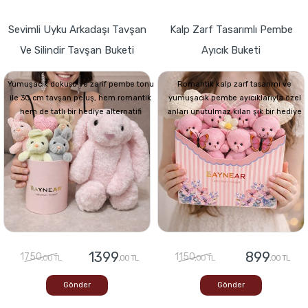
Sevimli Uyku Arkadaşı Tavşan
Kalp Zarf Tasarımlı Pembe
Ve Silindir Tavşan Buketi
Ayıcık Buketi
Yumuşacık dokusu ve zarif pembe tonu
Romantik kalp zarf tasarımı ve
ile 30 cm tavşan peluş, hem romantik
yumuşacık pembe ayıcıklarıyla özel
hem de tatlı bir hediye alternatifi
anları unutulmaz kılan şık bir hediye
1399
899
1750
1150
,00 TL
,00 TL
,00 TL
,00 TL
Gönder
Gönder