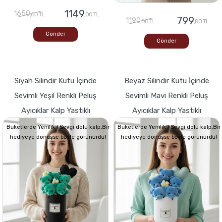
1149
1650
,00 TL
,00 TL
799
1190
,00 TL
,00 TL
Gönder
Gönder
Siyah Silindir Kutu İçinde
Beyaz Silindir Kutu İçinde
Sevimli Yeşil Renkli Peluş
Sevimli Mavi Renkli Peluş
Ayıcıklar Kalp Yastıklı
Ayıcıklar Kalp Yastıklı
Buketlerde Yenilik ! Sevgi dolu kalp,Bir
Buketlerde Yenilik ! Sevgi dolu kalp,Bir
hediyeye dönüşse böyle görünürdü!
hediyeye dönüşse böyle görünürdü!