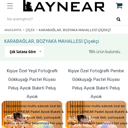
ANASAYFA
ÇIÇEK
KARABAĞLAR, BOZYAKA MAHALLESİ ÇIÇEKÇI
KARABAĞLAR, BOZYAKA MAHALLESİ Çiçekçi
Çok Satana Göre
186 ürün bulundu.
Kişiye Özel Yeşil Fotoğraflı
Kişiye Özel Fotoğraflı Pembe
Gökkuşağı Pastel Rüyası
Gökkuşağı Pastel Rüyası
Peluş Ayıcık Buketi Peluş
Peluş Ayıcık Buketi Peluş
Ayıcık
Ayıcık
Sevdiklerinizi mutlu edecek özel bir
Sevdiklerinizi mutlu edecek özel bir
hediye! LAYNEAR Pastel Ayıcık Buketi &
hediye! LAYNEAR Pastel Ayıcık Buketi &
30 CM Peluş Ayıcık Seti, yumuşacık
30 CM Peluş Ayıcık Seti, yumuşacık
dokusu ve sevimli tasarımıyla her yaşa
dokusu ve sevimli tasarımıyla her yaşa