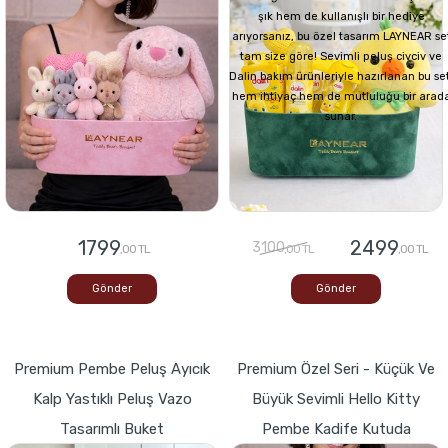
şık hem de kullanışlı bir hediye
arıyorsanız, bu özel tasarım LAYNEAR se
tam size göre! Sevimli peluş civciv ve
Dalin bakım ürünleriyle hazırlanan bu set
hem ihtiyaç hem de mutluluğu bir arad
sunar.
1799
2499
3100
,00 TL
,00 TL
,00 TL
Gönder
Gönder
Premium Pembe Peluş Ayıcık
Premium Özel Seri - Küçük Ve
Kalp Yastıklı Peluş Vazo
Büyük Sevimli Hello Kitty
Tasarımlı Buket
Pembe Kadife Kutuda