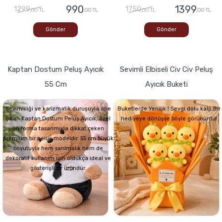
990
1399
1299
1750
,00 TL
,00 TL
,00 TL
,00 TL
Gönder
Gönder
Kaptan Dostum Peluş Ayıcık
Sevimli Elbiseli Civ Civ Peluş
55 Cm
Ayıcık Buketi
Sevimliliği ve karizmatik duruşuyla öne
Buketlerde Yenilik ! Sevgi dolu kalp,Bir
çıkan Kaptan Dostum Peluş Ayıcık, özel
hediyeye dönüşse böyle görünürdü!
üniforma tasarımıyla dikkat çeken
premium bir peluş modeldir. 55 cm büyük
boyutuyla hem sarılmalık hem de
dekoratif kullanım için oldukça ideal ve
gösterişli bir üründür.