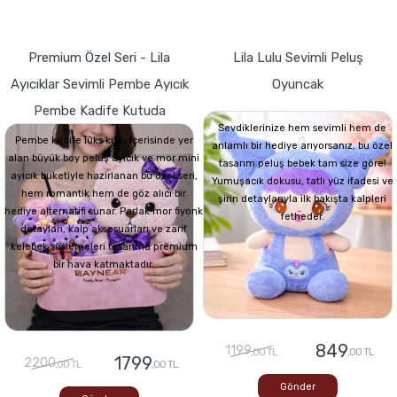
Premium Özel Seri - Lila
Lila Lulu Sevimli Peluş
Ayıcıklar Sevimli Pembe Ayıcık
Oyuncak
Pembe Kadife Kutuda
Sevdiklerinize hem sevimli hem de
Pembe kadife lüks kutu içerisinde yer
anlamlı bir hediye arıyorsanız, bu özel
alan büyük boy peluş ayıcık ve mor mini
tasarım peluş bebek tam size göre!
ayıcık buketiyle hazırlanan bu özel seri,
Yumuşacık dokusu, tatlı yüz ifadesi ve
hem romantik hem de göz alıcı bir
şirin detaylarıyla ilk bakışta kalpleri
hediye alternatifi sunar. Parlak mor fiyonk
fetheder.
detayları, kalp aksesuarları ve zarif
kelebek süslemeleri tasarıma premium
bir hava katmaktadır.
849
1199
,00 TL
,00 TL
1799
2200
,00 TL
,00 TL
Gönder