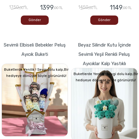
1399
1149
1750
1450
,00 TL
,00 TL
,00 TL
,00 TL
Gönder
Gönder
Sevimli Elbiseli Bebekler Peluş
Beyaz Silindir Kutu İçinde
Ayıcık Buketi
Sevimli Yeşil Renkli Peluş
Ayıcıklar Kalp Yastıklı
Buketlerde Yenilik ! Sevgi dolu kalp,Bir
Buketlerde Yenilik ! Sevgi dolu kalp,Bir
hediyeye dönüşse böyle görünürdü!
hediyeye dönüşse böyle görünürdü!