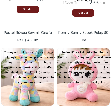
1299
1750
,00 TL
,00 TL
Gönder
Gönder
Pastel Rüyası Sevimli Zürafa
Ponny Bunny Bebek Peluş 30
Peluş 45 Cm
Cm
Yumuşacık dokusu ve göz alıcı pastel
Sevimliliğiyle kalpleri eriten Ponny
renkleriyle tasarlanan bu sevimli zürafa
Bunny Bebek Peluş, yumuşacık dokusu
peluş, hem çocuklar hem de hediye
ve tatlı tasarımıyla hem çocuklar hem d
arayanlar için harika bir seçenek! 45 cm
hediye arayanlar için mükemmel bir
boyutuyla ideal bir dolgunluğa sahip olan
seçim! 30 cm boyutuyla ideal bir peluş
ürün, dekoratif kullanımda da şık ve tatlı
olan bu ürün, pembe tavşan kostümü v
bir görünüm sunar.
şirin yüz ifadesiyle dikkat çeker.