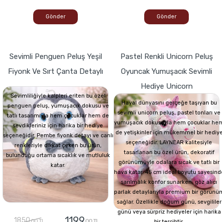
Gönder
Gönder
Sevimli Penguen Peluş Yeşil
Pastel Renkli Unicorn Peluş
Fiyonk Ve Sırt Çanta Detaylı
Oyuncak Yumuşacık Sevimli
Hediye Unicorn
Sevimliliğiyle kalpleri eriten bu özel
Hayal dünyasını gerçeğe taşıyan bu
penguen peluş, yumuşacık dokusu ve
sevimli unicorn peluş, pastel tonları ve
tatlı tasarımıyla hem çocuklar hem de
yumuşacık dokusuyla hem çocuklar he
sevdikleriniz için harika bir hediye
de yetişkinler için mükemmel bir hediy
seçeneğidir. Pembe fiyonk detayı ve canlı
seçeneğidir. LAYNEAR kalitesiyle
renkleriyle dikkat çeken bu ürün,
tasarlanan bu özel ürün, dekoratif
bulunduğu ortama sıcaklık ve mutluluk
görünümüyle odalara sıcak ve tatlı bir
katar.
hava katar. 45 cm ideal boyutu sayesind
sarılmalık konfor sunarken, göz alıcı
parlak detaylarıyla premium bir görünü
sağlar. Özellikle doğum günü, sevgililer
günü veya sürpriz hediyeler için harika
1199
1850
,00 TL
,00 TL
bir tercihtir.