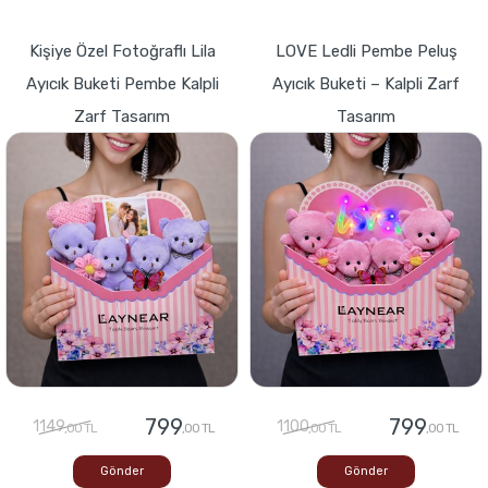
Kişiye Özel Fotoğraflı Lila
LOVE Ledli Pembe Peluş
Ayıcık Buketi Pembe Kalpli
Ayıcık Buketi – Kalpli Zarf
Zarf Tasarım
Tasarım
799
799
1149
1100
,00 TL
,00 TL
,00 TL
,00 TL
Gönder
Gönder