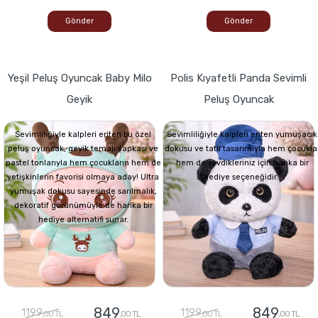
Gönder
Gönder
Yeşil Peluş Oyuncak Baby Milo
Polis Kıyafetli Panda Sevimli
Geyik
Peluş Oyuncak
Sevimliliğiyle kalpleri eriten bu özel
Sevimliliğiyle kalpleri eriten yumuşacık
peluş oyuncak, geyik temalı şapkası ve
dokusu ve tatlı tasarımıyla hem çocukla
pastel tonlarıyla hem çocukların hem de
hem de sevdikleriniz için harika bir
yetişkinlerin favorisi olmaya aday! Ultra
hediye seçeneğidir.
yumuşak dokusu sayesinde sarılmalık,
dekoratif görünümüyle de harika bir
hediye alternatifi sunar.
849
849
1199
1199
,00 TL
,00 TL
,00 TL
,00 TL