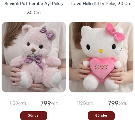
Sevimli Puf Pembe Ayı Peluş
Love Hello Kitty Peluş 30 Cm
30 Cm
799
799
1190
1190
,00 TL
,90 TL
,00 TL
,90 TL
Gönder
Gönder