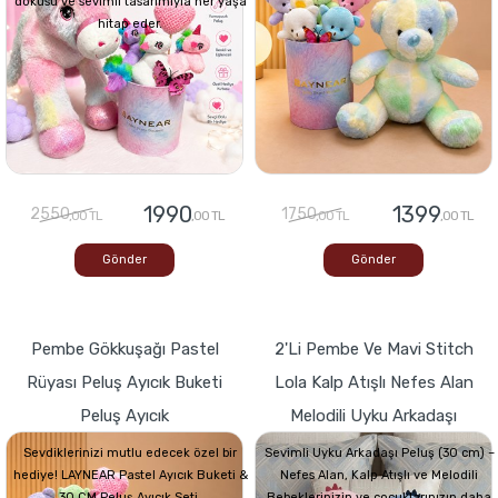
dokusu ve sevimli tasarımıyla her yaşa
hitap eder.
1990
1399
2550
1750
,00 TL
,00 TL
,00 TL
,00 TL
Gönder
Gönder
Pembe Gökkuşağı Pastel
2'li Pembe Ve Mavi Stitch
Rüyası Peluş Ayıcık Buketi
Lola Kalp Atışlı Nefes Alan
Peluş Ayıcık
Melodili Uyku Arkadaşı
Sevdiklerinizi mutlu edecek özel bir
Sevimli Uyku Arkadaşı Peluş (30 cm) –
hediye! LAYNEAR Pastel Ayıcık Buketi &
Nefes Alan, Kalp Atışlı ve Melodili
30 CM Peluş Ayıcık Seti,
Bebeklerinizin ve çocuklarınızın daha