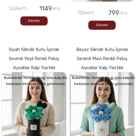
1149
1650
,00 TL
,00 TL
799
1190
,00 TL
,00 TL
Gönder
Gönder
Siyah Silindir Kutu İçinde
Beyaz Silindir Kutu İçinde
Sevimli Yeşil Renkli Peluş
Sevimli Mavi Renkli Peluş
Ayıcıklar Kalp Yastıklı
Ayıcıklar Kalp Yastıklı
Buketlerde Yenilik ! Sevgi dolu kalp,Bir
Buketlerde Yenilik ! Sevgi dolu kalp,Bir
hediyeye dönüşse böyle görünürdü!
hediyeye dönüşse böyle görünürdü!