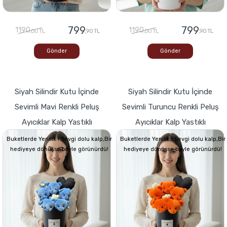
799
799
1190
1190
,00 TL
,90 TL
,00 TL
,90 TL
Gönder
Gönder
Siyah Silindir Kutu İçinde
Siyah Silindir Kutu İçinde
Sevimli Mavi Renkli Peluş
Sevimli Turuncu Renkli Peluş
Ayıcıklar Kalp Yastıklı
Ayıcıklar Kalp Yastıklı
Buketlerde Yenilik ! Sevgi dolu kalp,Bir
Buketlerde Yenilik ! Sevgi dolu kalp,Bir
hediyeye dönüşse böyle görünürdü!
hediyeye dönüşse böyle görünürdü!