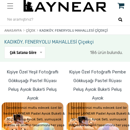
ANASAYFA
ÇIÇEK
KADIKÖY, FENERYOLU MAHALLESİ ÇIÇEKÇI
KADIKÖY, FENERYOLU MAHALLESİ Çiçekçi
Çok Satana Göre
186 ürün bulundu.
Kişiye Özel Yeşil Fotoğraflı
Kişiye Özel Fotoğraflı Pembe
Gökkuşağı Pastel Rüyası
Gökkuşağı Pastel Rüyası
Peluş Ayıcık Buketi Peluş
Peluş Ayıcık Buketi Peluş
Ayıcık
Ayıcık
Sevdiklerinizi mutlu edecek özel bir
Sevdiklerinizi mutlu edecek özel bir
hediye! LAYNEAR Pastel Ayıcık Buketi &
hediye! LAYNEAR Pastel Ayıcık Buketi &
30 CM Peluş Ayıcık Seti, yumuşacık
30 CM Peluş Ayıcık Seti, yumuşacık
dokusu ve sevimli tasarımıyla her yaşa
dokusu ve sevimli tasarımıyla her yaşa