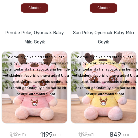
Gönder
Gönder
Pembe Peluş Oyuncak Baby
Sarı Peluş Oyuncak Baby Milo
Milo Geyik
Geyik
Sevimliliğiyle kalpleri eriten bu özel
Sevimliliğiyle kalpleri eriten bu özel
peluş oyuncak, geyik temalı şapkası ve
peluş oyuncak, geyik temalı şapkası ve
pastel tonlarıyla hem çocukların hem de
pastel tonlarıyla hem çocukların hem d
yetişkinlerin favorisi olmaya aday! Ultra
yetişkinlerin favorisi olmaya aday! Ultra
yumuşak dokusu sayesinde sarılmalık,
yumuşak dokusu sayesinde sarılmalık,
dekoratif görünümüyle de harika bir
dekoratif görünümüyle de harika bir
hediye alternatifi sunar.
hediye alternatifi sunar.
1199
849
849
1199
,00 TL
,00 TL
,00 TL
,00 TL