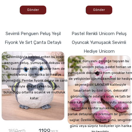
Gönder
Gönder
Sevimli Penguen Peluş Yeşil
Pastel Renkli Unicorn Peluş
Fiyonk Ve Sırt Çanta Detaylı
Oyuncak Yumuşacık Sevimli
Hediye Unicorn
Sevimliliğiyle kalpleri eriten bu özel
Hayal dünyasını gerçeğe taşıyan bu
penguen peluş, yumuşacık dokusu ve
sevimli unicorn peluş, pastel tonları ve
tatlı tasarımıyla hem çocuklar hem de
yumuşacık dokusuyla hem çocuklar he
sevdikleriniz için harika bir hediye
de yetişkinler için mükemmel bir hediy
seçeneğidir. Pembe fiyonk detayı ve canlı
seçeneğidir. LAYNEAR kalitesiyle
renkleriyle dikkat çeken bu ürün,
tasarlanan bu özel ürün, dekoratif
bulunduğu ortama sıcaklık ve mutluluk
görünümüyle odalara sıcak ve tatlı bir
katar.
hava katar. 45 cm ideal boyutu sayesind
sarılmalık konfor sunarken, göz alıcı
parlak detaylarıyla premium bir görünü
sağlar. Özellikle doğum günü, sevgililer
günü veya sürpriz hediyeler için harika
1199
1850
,00 TL
,00 TL
bir tercihtir.