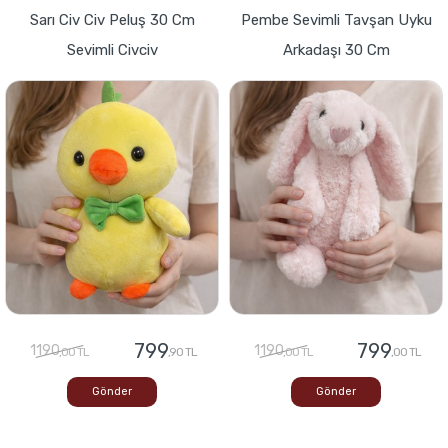
Sarı Civ Civ Peluş 30 Cm
Pembe Sevimli Tavşan Uyku
Sevimli Civciv
Arkadaşı 30 Cm
799
799
1190
1190
,00 TL
,90 TL
,00 TL
,00 TL
Gönder
Gönder