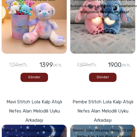
huzurlu uykuya geçmesi için tasarlanmı
mükemmel bir uyku arkadaşı!
1399
1900
1750
2400
,00 TL
,00 TL
,00 TL
,00 TL
Gönder
Gönder
Mavi Stitch Lola Kalp Atışlı
Pembe Stitch Lola Kalp Atışlı
Nefes Alan Melodili Uyku
Nefes Alan Melodili Uyku
Arkadaşı
Arkadaşı
Sevimli Uyku Arkadaşı Peluş (30 cm) –
Sevimli Uyku Arkadaşı Peluş (30 cm) –
Nefes Alan, Kalp Atışlı ve Melodili
Nefes Alan, Kalp Atışlı ve Melodili