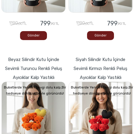
799
799
1190
1190
,00 TL
,90 TL
,00 TL
,90 TL
Gönder
Gönder
Beyaz Silindir Kutu İçinde
Siyah Silindir Kutu İçinde
Sevimli Turuncu Renkli Peluş
Sevimli Kırmızı Renkli Peluş
Ayıcıklar Kalp Yastıklı
Ayıcıklar Kalp Yastıklı
Buketlerde Yenilik ! Sevgi dolu kalp,Bir
Buketlerde Yenilik ! Sevgi dolu kalp,Bir
hediyeye dönüşse böyle görünürdü!
hediyeye dönüşse böyle görünürdü!