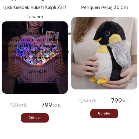
Işıklı Kelebek Buketi Kalpli Zarf
Penguen Peluş 30 Cm
Tasarım
Fotoğrafınızla tamamen size özel hale
gelen bu LED ışıklı kelebek buketi, açıldığı
anda görsel şölen sunar ve duygusal
etkisi yüksek bir hediye deneyimi yaşatır.
ÇiçekSepeti gönderimleri için premium
ve dikkat çekici bir alternatif üründür
799
1190
,00 TL
,90 TL
799
900
,00 TL
,00 TL
Gönder
Gönder