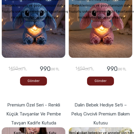
Bebeklerinizin ve çocuklarınızın daha
Bebeklerinizin ve çocuklarınızın daha
huzurlu uykuya geçmesi için tasarlanmış
huzurlu uykuya geçmesi için tasarlanmı
mükemmel bir uyku arkadaşı!
mükemmel bir uyku arkadaşı!
990
990
1450
1450
,00 TL
,00 TL
,00 TL
,00 TL
Gönder
Gönder
Premium Özel Seri - Renkli
Dalin Bebek Hediye Seti –
Küçük Tavşanlar Ve Pembe
Peluş Civcivli Premium Bakım
Tavşan Kadife Kutuda
Kutusu
Kadifeli Lüks Tasarım Kutu
Yeni doğan bebekler ve anneler için he