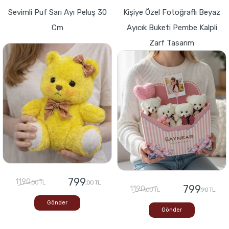
Sevimli Puf Sarı Ayı Peluş 30
Kişiye Özel Fotoğraflı Beyaz
Cm
Ayıcık Buketi Pembe Kalpli
Zarf Tasarım
799
1190
,00 TL
,00 TL
799
1190
,00 TL
,90 TL
Gönder
Gönder