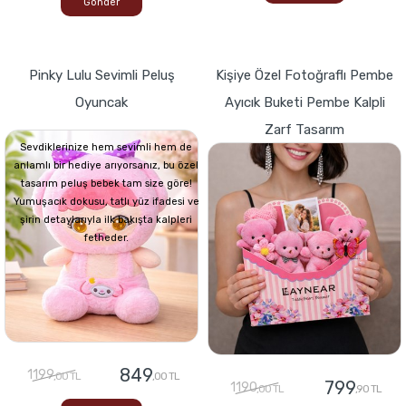
Gönder
Pinky Lulu Sevimli Peluş
Kişiye Özel Fotoğraflı Pembe
Oyuncak
Ayıcık Buketi Pembe Kalpli
Zarf Tasarım
Sevdiklerinize hem sevimli hem de
anlamlı bir hediye arıyorsanız, bu özel
tasarım peluş bebek tam size göre!
Yumuşacık dokusu, tatlı yüz ifadesi ve
şirin detaylarıyla ilk bakışta kalpleri
fetheder.
849
1199
,00 TL
,00 TL
799
1190
,00 TL
,90 TL