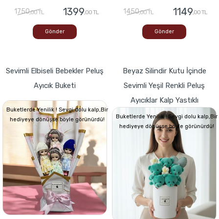
1399
1149
1750
1450
,00 TL
,00 TL
,00 TL
,00 TL
Gönder
Gönder
Sevimli Elbiseli Bebekler Peluş
Beyaz Silindir Kutu İçinde
Ayıcık Buketi
Sevimli Yeşil Renkli Peluş
Ayıcıklar Kalp Yastıklı
Buketlerde Yenilik ! Sevgi dolu kalp,Bir
Buketlerde Yenilik ! Sevgi dolu kalp,Bir
hediyeye dönüşse böyle görünürdü!
hediyeye dönüşse böyle görünürdü!