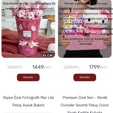
Buketlerde Yenilik ! Sevgi dolu kalp,Bir
Pembe kadife özel tasarım kutu
hediyeye dönüşse böyle görünürdü!
içerisinde sunulan büyük boy Hello Kitty
ve mini Hello Kitty figürleriyle hazırlana
bu özel seri, hem romantik hem de göz
alıcı bir hediye alternatifi sunar.
Yumuşacık dokusu, zarif kelebek detayı
ve kalpli “Love” temalı minik peluşlarıyl
tam anlamıyla özel bir koleksiyon
ürünüdür.
1449
1799
1650
2200
,00 TL
,00 TL
,00 TL
,00 TL
Gönder
Gönder
Kişiye Özel Fotoğraflı Mor Lila
Premium Özel Seri - Renkli
Peluş Ayıcık Buketi
Civcivler Sevimli Peluş Civciv
Siyah Kadife Kutuda