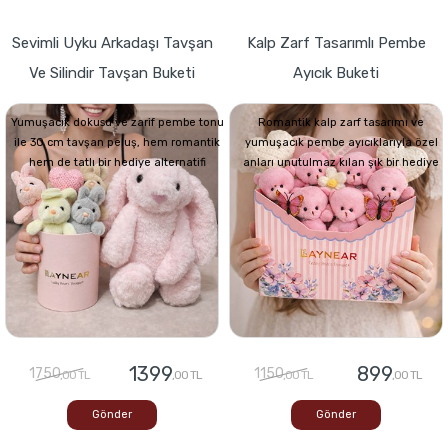
Sevimli Uyku Arkadaşı Tavşan
Kalp Zarf Tasarımlı Pembe
Ve Silindir Tavşan Buketi
Ayıcık Buketi
Yumuşacık dokusu ve zarif pembe tonu
Romantik kalp zarf tasarımı ve
ile 30 cm tavşan peluş, hem romantik
yumuşacık pembe ayıcıklarıyla özel
hem de tatlı bir hediye alternatifi
anları unutulmaz kılan şık bir hediye
1399
899
1750
1150
,00 TL
,00 TL
,00 TL
,00 TL
Gönder
Gönder