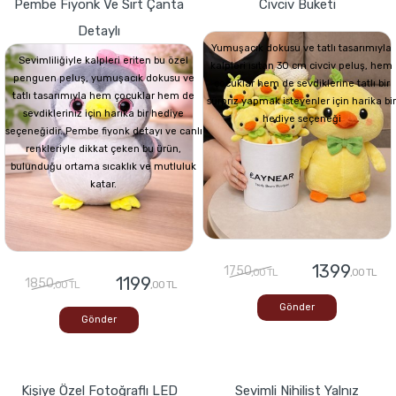
Pembe Fiyonk Ve Sırt Çanta
Civciv Buketi
Detaylı
Yumuşacık dokusu ve tatlı tasarımıyla
Sevimliliğiyle kalpleri eriten bu özel
kalpleri ısıtan 30 cm civciv peluş, hem
penguen peluş, yumuşacık dokusu ve
çocuklar hem de sevdiklerine tatlı bir
tatlı tasarımıyla hem çocuklar hem de
sürpriz yapmak isteyenler için harika bir
sevdikleriniz için harika bir hediye
hediye seçeneği
seçeneğidir. Pembe fiyonk detayı ve canlı
renkleriyle dikkat çeken bu ürün,
bulunduğu ortama sıcaklık ve mutluluk
katar.
1399
1750
,00 TL
,00 TL
1199
1850
,00 TL
,00 TL
Gönder
Gönder
Kişiye Özel Fotoğraflı LED
Sevimli Nihilist Yalnız