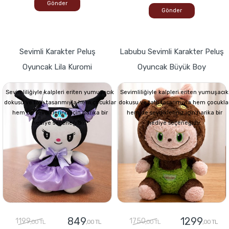
Gönder
Gönder
Sevimli Karakter Peluş
Labubu Sevimli Karakter Peluş
Oyuncak Lila Kuromi
Oyuncak Büyük Boy
Sevimliliğiyle kalpleri eriten yumuşacık
Sevimliliğiyle kalpleri eriten yumuşacık
dokusu ve tatlı tasarımıyla hem çocuklar
dokusu ve tatlı tasarımıyla hem çocukla
hem de sevdikleriniz için harika bir
hem de sevdikleriniz için harika bir
hediye seçeneğidir.
hediye seçeneğidir.
849
1299
1199
1750
,00 TL
,00 TL
,00 TL
,00 TL