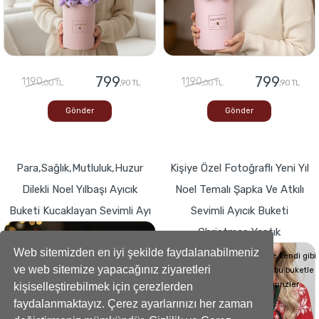
799
799
1190
1190
,00 TL
,90 TL
,00 TL
,90 TL
Gönder
Gönder
Para,Sağlık,Mutluluk,Huzur
Kişiye Özel Fotoğraflı Yeni Yıl
Dilekli Noel Yılbaşı Ayıcık
Noel Temalı Şapka Ve Atkılı
Buketi Kucaklayan Sevimli Ayı
Sevimli Ayıcık Buketi
Christmas Yastık
Buketlerde Yenilik ! Sevgi dolu kalp,Bir
hediyeye dönüşse böyle görünürdü!
Web sitemizden en iyi şekilde faydalanabilmeniz
Sevdiklerinizin Kalplerini de kendi gibi
ve web sitemize yapacağınız ziyaretleri
yumuşacık hale getirecek bu buketle
sevdiklerinize küçük süprizler
kişiselleştirebilmek için çerezlerden
yapabilirsiniz..
faydalanmaktayız. Çerez ayarlarınızı her zaman