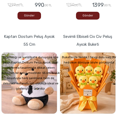
990
1399
1299
1750
,00 TL
,00 TL
,00 TL
,00 TL
Gönder
Gönder
Kaptan Dostum Peluş Ayıcık
Sevimli Elbiseli Civ Civ Peluş
55 Cm
Ayıcık Buketi
Sevimliliği ve karizmatik duruşuyla öne
Buketlerde Yenilik ! Sevgi dolu kalp,Bir
çıkan Kaptan Dostum Peluş Ayıcık, özel
hediyeye dönüşse böyle görünürdü!
üniforma tasarımıyla dikkat çeken
premium bir peluş modeldir. 55 cm büyük
boyutuyla hem sarılmalık hem de
dekoratif kullanım için oldukça ideal ve
gösterişli bir üründür.