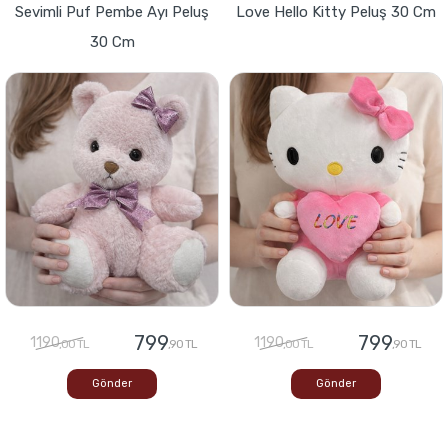
Sevimli Puf Pembe Ayı Peluş
Love Hello Kitty Peluş 30 Cm
30 Cm
799
799
1190
1190
,00 TL
,90 TL
,00 TL
,90 TL
Gönder
Gönder