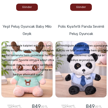
Gönder
Gönder
Yeşil Peluş Oyuncak Baby Milo
Polis Kıyafetli Panda Sevimli
Geyik
Peluş Oyuncak
Sevimliliğiyle kalpleri eriten bu özel
Sevimliliğiyle kalpleri eriten yumuşacık
peluş oyuncak, geyik temalı şapkası ve
dokusu ve tatlı tasarımıyla hem çocukla
pastel tonlarıyla hem çocukların hem de
hem de sevdikleriniz için harika bir
yetişkinlerin favorisi olmaya aday! Ultra
hediye seçeneğidir.
yumuşak dokusu sayesinde sarılmalık,
dekoratif görünümüyle de harika bir
hediye alternatifi sunar.
849
849
1199
1199
,00 TL
,00 TL
,00 TL
,00 TL