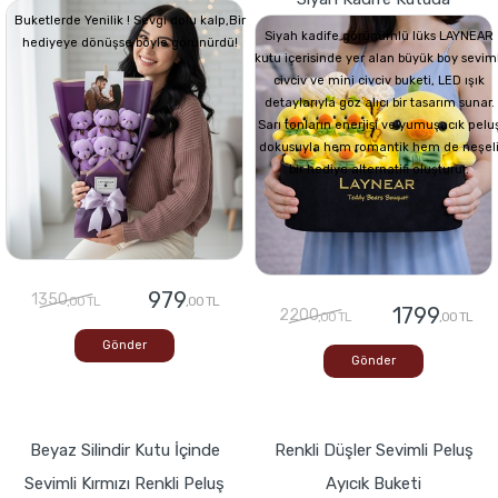
Buketlerde Yenilik ! Sevgi dolu kalp,Bir
Siyah kadife görünümlü lüks LAYNEAR
hediyeye dönüşse böyle görünürdü!
kutu içerisinde yer alan büyük boy seviml
civciv ve mini civciv buketi, LED ışık
detaylarıyla göz alıcı bir tasarım sunar.
Sarı tonların enerjisi ve yumuşacık pelu
dokusuyla hem romantik hem de neşel
bir hediye alternatifi oluşturur.
979
1350
,00 TL
,00 TL
1799
2200
,00 TL
,00 TL
Gönder
Gönder
Beyaz Silindir Kutu İçinde
Renkli Düşler Sevimli Peluş
Sevimli Kırmızı Renkli Peluş
Ayıcık Buketi