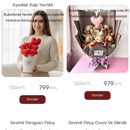
Ayıcıklar Kalp Yastıklı
Buketlerde Yenilik ! Sevgi dolu kalp,Bir
Buketlerde Yenilik ! Sevgi dolu kalp,Bir
hediyeye dönüşse böyle görünürdü!
hediyeye dönüşse böyle görünürdü!
979
1350
,00 TL
,00 TL
799
1190
,00 TL
,90 TL
Gönder
Gönder
Sevimli Penguen Peluş
Sevimli Peluş Civciv Ve Silindir