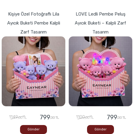
Kişiye Özel Fotoğraflı Lila
LOVE Ledli Pembe Peluş
Ayıcık Buketi Pembe Kalpli
Ayıcık Buketi – Kalpli Zarf
Zarf Tasarım
Tasarım
799
799
1149
1100
,00 TL
,00 TL
,00 TL
,00 TL
Gönder
Gönder