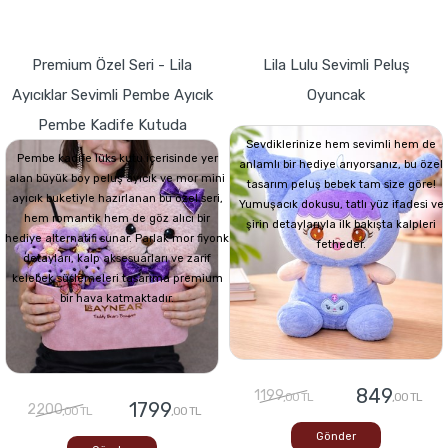
Premium Özel Seri - Lila
Lila Lulu Sevimli Peluş
Ayıcıklar Sevimli Pembe Ayıcık
Oyuncak
Pembe Kadife Kutuda
Sevdiklerinize hem sevimli hem de
Pembe kadife lüks kutu içerisinde yer
anlamlı bir hediye arıyorsanız, bu özel
alan büyük boy peluş ayıcık ve mor mini
tasarım peluş bebek tam size göre!
ayıcık buketiyle hazırlanan bu özel seri,
Yumuşacık dokusu, tatlı yüz ifadesi ve
hem romantik hem de göz alıcı bir
şirin detaylarıyla ilk bakışta kalpleri
hediye alternatifi sunar. Parlak mor fiyonk
fetheder.
detayları, kalp aksesuarları ve zarif
kelebek süslemeleri tasarıma premium
bir hava katmaktadır.
849
1199
,00 TL
,00 TL
1799
2200
,00 TL
,00 TL
Gönder