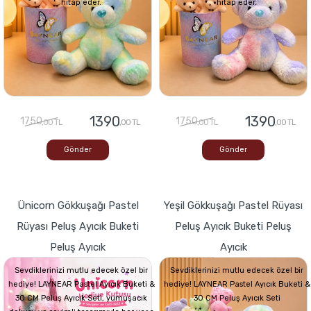
hitap eder.
hitap eder.
1390
1390
1750
1750
,00 TL
,00 TL
,00 TL
,00 TL
Gönder
Gönder
Ünicorn Gökkuşağı Pastel
Yeşil Gökkuşağı Pastel Rüyası
Rüyası Peluş Ayıcık Buketi
Peluş Ayıcık Buketi Peluş
Peluş Ayıcık
Ayıcık
Sevdiklerinizi mutlu edecek özel bir
Sevdiklerinizi mutlu edecek özel bir
hediye! LAYNEAR Pastel Ayıcık Buketi &
hediye! LAYNEAR Pastel Ayıcık Buketi &
30 CM Peluş Ayıcık Seti, yumuşacık
30 CM Peluş Ayıcık Seti