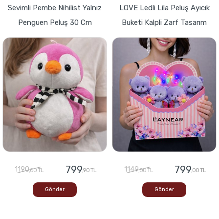
Sevimli Pembe Nihilist Yalnız
LOVE Ledli Lila Peluş Ayıcık
Penguen Peluş 30 Cm
Buketi Kalpli Zarf Tasarım
799
799
1190
1149
,00 TL
,90 TL
,00 TL
,00 TL
Gönder
Gönder