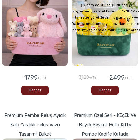
şık hem de kullanışlı bir hediye
arıyorsanız, bu özel tasarım LAYNEAR se
tam size göre! Sevimli peluş civciv ve
Dalin bakım ürünleriyle hazırlanan bu set
hem ihtiyaç hem de mutluluğu bir arad
sunar.
1799
2499
3100
,00 TL
,00 TL
,00 TL
Gönder
Gönder
Premium Pembe Peluş Ayıcık
Premium Özel Seri - Küçük Ve
Kalp Yastıklı Peluş Vazo
Büyük Sevimli Hello Kitty
Tasarımlı Buket
Pembe Kadife Kutuda