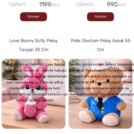
1199
990
1499
1299
,00 TL
,00 TL
,00 TL
,00 TL
Gönder
Gönder
Love Bunny Sütlü Peluş
Polis Dostum Peluş Ayıcık 55
Tavşan 35 Cm
Cm
Sevimliliğin en tatlı hali! Love Bunny
Sevimli görünümü ve detaylı tasarımıyl
Sütlü Peluş Tavşan, kucağında tuttuğu
öne çıkan Polis Dostum Peluş Ayıcık, öze
şirin biberon detayı ve kalp desenleriyle
kıyafetiyle dikkat çeken eğlenceli ve
özel tasarlanmış, göz alıcı bir peluş
anlamlı bir hediye seçeneğidir. 35 cm
modeldir. 35 cm boyutuyla hem
boyutuyla hem sarılmalık hem de
sarılmalık hem de dekoratif kullanım için
dekoratif kullanım için ideal bir peluştur
ideal bir boyuta sahiptir.