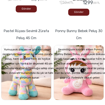
1299
1750
,00 TL
,00 TL
Gönder
Gönder
Pastel Rüyası Sevimli Zürafa
Ponny Bunny Bebek Peluş 30
Peluş 45 Cm
Cm
Yumuşacık dokusu ve göz alıcı pastel
Sevimliliğiyle kalpleri eriten Ponny
renkleriyle tasarlanan bu sevimli zürafa
Bunny Bebek Peluş, yumuşacık dokusu
peluş, hem çocuklar hem de hediye
ve tatlı tasarımıyla hem çocuklar hem d
arayanlar için harika bir seçenek! 45 cm
hediye arayanlar için mükemmel bir
boyutuyla ideal bir dolgunluğa sahip olan
seçim! 30 cm boyutuyla ideal bir peluş
ürün, dekoratif kullanımda da şık ve tatlı
olan bu ürün, pembe tavşan kostümü v
bir görünüm sunar.
şirin yüz ifadesiyle dikkat çeker.