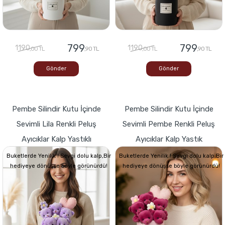
799
799
1190
1190
,00 TL
,90 TL
,00 TL
,90 TL
Gönder
Gönder
Pembe Silindir Kutu İçinde
Pembe Silindir Kutu İçinde
Sevimli Lila Renkli Peluş
Sevimli Pembe Renkli Peluş
Ayıcıklar Kalp Yastıklı
Ayıcıklar Kalp Yastık
Buketlerde Yenilik ! Sevgi dolu kalp,Bir
Buketlerde Yenilik ! Sevgi dolu kalp,Bir
hediyeye dönüşse böyle görünürdü!
hediyeye dönüşse böyle görünürdü!