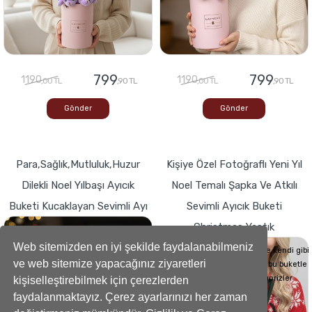
799
799
1190
1190
,00 TL
,90 TL
,00 TL
,90 TL
Gönder
Gönder
Para,Sağlık,Mutluluk,Huzur
Kişiye Özel Fotoğraflı Yeni Yıl
Dilekli Noel Yılbaşı Ayıcık
Noel Temalı Şapka Ve Atkılı
Buketi Kucaklayan Sevimli Ayı
Sevimli Ayıcık Buketi
Christmas Yastık
Buketlerde Yenilik ! Sevgi dolu kalp,Bir
hediyeye dönüşse böyle görünürdü!
Web sitemizden en iyi şekilde faydalanabilmeniz
Sevdiklerinizin Kalplerini de kendi gibi
ve web sitemize yapacağınız ziyaretleri
yumuşacık hale getirecek bu buketle
sevdiklerinize küçük süprizler
kişiselleştirebilmek için çerezlerden
yapabilirsiniz..
faydalanmaktayız. Çerez ayarlarınızı her zaman