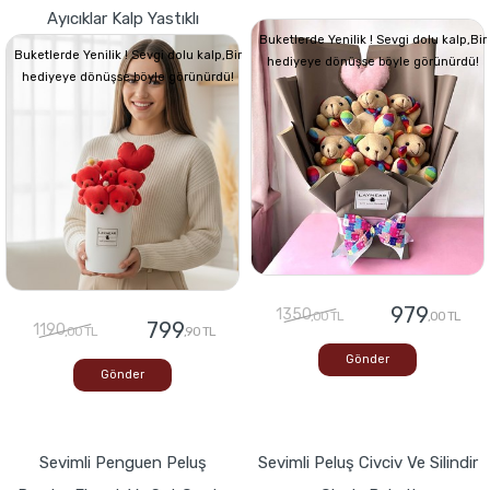
Ayıcıklar Kalp Yastıklı
Buketlerde Yenilik ! Sevgi dolu kalp,Bir
Buketlerde Yenilik ! Sevgi dolu kalp,Bir
hediyeye dönüşse böyle görünürdü!
hediyeye dönüşse böyle görünürdü!
979
1350
,00 TL
,00 TL
799
1190
,00 TL
,90 TL
Gönder
Gönder
Sevimli Penguen Peluş
Sevimli Peluş Civciv Ve Silindir