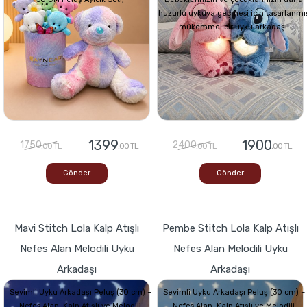
huzurlu uykuya geçmesi için tasarlanmı
mükemmel bir uyku arkadaşı!
1399
1900
1750
2400
,00 TL
,00 TL
,00 TL
,00 TL
Gönder
Gönder
Mavi Stitch Lola Kalp Atışlı
Pembe Stitch Lola Kalp Atışlı
Nefes Alan Melodili Uyku
Nefes Alan Melodili Uyku
Arkadaşı
Arkadaşı
Sevimli Uyku Arkadaşı Peluş (30 cm) –
Sevimli Uyku Arkadaşı Peluş (30 cm) –
Nefes Alan, Kalp Atışlı ve Melodili
Nefes Alan, Kalp Atışlı ve Melodili