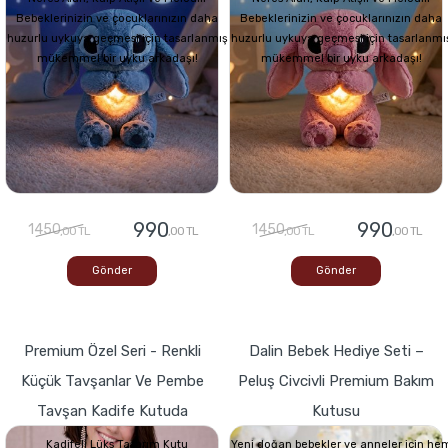
Bebeklerinizin ve çocuklarınızın daha
Bebeklerinizin ve çocuklarınızın daha
huzurlu uykuya geçmesi için tasarlanmış
huzurlu uykuya geçmesi için tasarlanmı
mükemmel bir uyku arkadaşı!
mükemmel bir uyku arkadaşı!
990
990
1450
1450
,00 TL
,00 TL
,00 TL
,00 TL
Gönder
Gönder
Premium Özel Seri - Renkli
Dalin Bebek Hediye Seti –
Küçük Tavşanlar Ve Pembe
Peluş Civcivli Premium Bakım
Tavşan Kadife Kutuda
Kutusu
Kadifeli Lüks Tasarım Kutu
Yeni doğan bebekler ve anneler için he