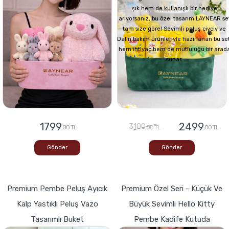
şık hem de kullanışlı bir hediye
arıyorsanız, bu özel tasarım LAYNEAR se
tam size göre! Sevimli peluş civciv ve
Dalin bakım ürünleriyle hazırlanan bu set
hem ihtiyaç hem de mutluluğu bir arad
sunar.
1799
2499
3100
,00 TL
,00 TL
,00 TL
Gönder
Gönder
Premium Pembe Peluş Ayıcık
Premium Özel Seri - Küçük Ve
Kalp Yastıklı Peluş Vazo
Büyük Sevimli Hello Kitty
Tasarımlı Buket
Pembe Kadife Kutuda