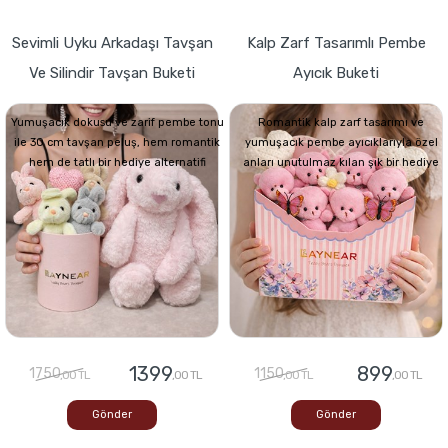
Sevimli Uyku Arkadaşı Tavşan
Kalp Zarf Tasarımlı Pembe
Ve Silindir Tavşan Buketi
Ayıcık Buketi
Yumuşacık dokusu ve zarif pembe tonu
Romantik kalp zarf tasarımı ve
ile 30 cm tavşan peluş, hem romantik
yumuşacık pembe ayıcıklarıyla özel
hem de tatlı bir hediye alternatifi
anları unutulmaz kılan şık bir hediye
1399
899
1750
1150
,00 TL
,00 TL
,00 TL
,00 TL
Gönder
Gönder