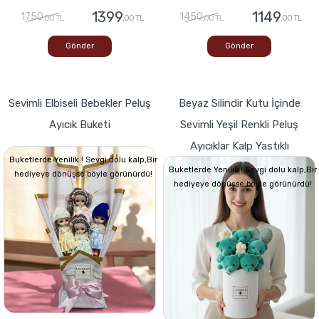
1399
1149
1750
1450
,00 TL
,00 TL
,00 TL
,00 TL
Gönder
Gönder
Sevimli Elbiseli Bebekler Peluş
Beyaz Silindir Kutu İçinde
Ayıcık Buketi
Sevimli Yeşil Renkli Peluş
Ayıcıklar Kalp Yastıklı
Buketlerde Yenilik ! Sevgi dolu kalp,Bir
Buketlerde Yenilik ! Sevgi dolu kalp,Bir
hediyeye dönüşse böyle görünürdü!
hediyeye dönüşse böyle görünürdü!