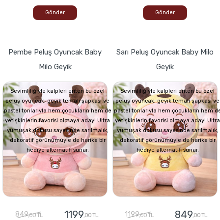
Gönder
Gönder
Pembe Peluş Oyuncak Baby
Sarı Peluş Oyuncak Baby Milo
Milo Geyik
Geyik
Sevimliliğiyle kalpleri eriten bu özel
Sevimliliğiyle kalpleri eriten bu özel
peluş oyuncak, geyik temalı şapkası ve
peluş oyuncak, geyik temalı şapkası ve
pastel tonlarıyla hem çocukların hem de
pastel tonlarıyla hem çocukların hem d
yetişkinlerin favorisi olmaya aday! Ultra
yetişkinlerin favorisi olmaya aday! Ultra
yumuşak dokusu sayesinde sarılmalık,
yumuşak dokusu sayesinde sarılmalık,
dekoratif görünümüyle de harika bir
dekoratif görünümüyle de harika bir
hediye alternatifi sunar.
hediye alternatifi sunar.
1199
849
849
1199
,00 TL
,00 TL
,00 TL
,00 TL