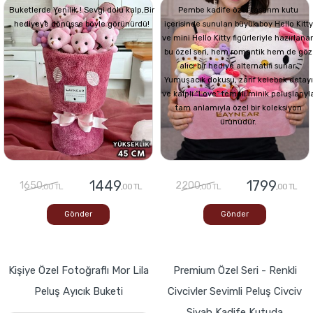
Buketlerde Yenilik ! Sevgi dolu kalp,Bir
Pembe kadife özel tasarım kutu
hediyeye dönüşse böyle görünürdü!
içerisinde sunulan büyük boy Hello Kitty
ve mini Hello Kitty figürleriyle hazırlana
bu özel seri, hem romantik hem de göz
alıcı bir hediye alternatifi sunar.
Yumuşacık dokusu, zarif kelebek detayı
ve kalpli “Love” temalı minik peluşlarıyl
tam anlamıyla özel bir koleksiyon
ürünüdür.
1449
1799
1650
2200
,00 TL
,00 TL
,00 TL
,00 TL
Gönder
Gönder
Kişiye Özel Fotoğraflı Mor Lila
Premium Özel Seri - Renkli
Peluş Ayıcık Buketi
Civcivler Sevimli Peluş Civciv
Siyah Kadife Kutuda