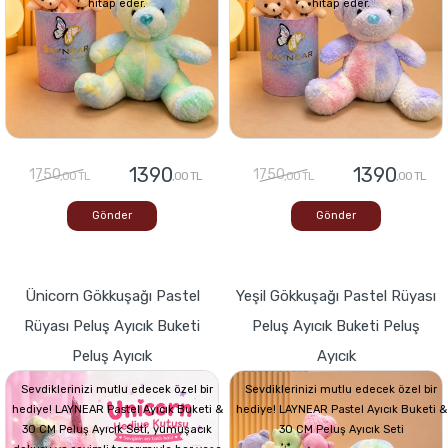
hitap eder.
hitap eder.
1390
1390
1750
1750
,00 TL
,00 TL
,00 TL
,00 TL
Gönder
Gönder
Ünicorn Gökkuşağı Pastel
Yeşil Gökkuşağı Pastel Rüyası
Rüyası Peluş Ayıcık Buketi
Peluş Ayıcık Buketi Peluş
Peluş Ayıcık
Ayıcık
Sevdiklerinizi mutlu edecek özel bir
Sevdiklerinizi mutlu edecek özel bir
hediye! LAYNEAR Pastel Ayıcık Buketi &
hediye! LAYNEAR Pastel Ayıcık Buketi &
30 CM Peluş Ayıcık Seti, yumuşacık
30 CM Peluş Ayıcık Seti