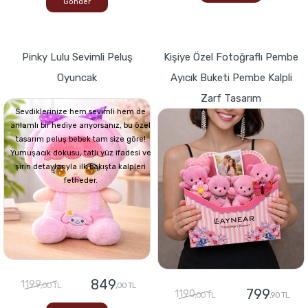
Gönder
Pinky Lulu Sevimli Peluş
Kişiye Özel Fotoğraflı Pembe
Oyuncak
Ayıcık Buketi Pembe Kalpli
Zarf Tasarım
Sevdiklerinize hem sevimli hem de
anlamlı bir hediye arıyorsanız, bu özel
tasarım peluş bebek tam size göre!
Yumuşacık dokusu, tatlı yüz ifadesi ve
şirin detaylarıyla ilk bakışta kalpleri
fetheder.
849
1199
,00 TL
,00 TL
799
1190
,00 TL
,90 TL