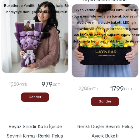
Buketlerde Yenilik ! Sevgi dolu kalp,Bir
Siyah kadife görünümlü lüks LAYNEAR
hediyeye dönüşse böyle görünürdü!
kutu içerisinde yer alan büyük boy seviml
civciv ve mini civciv buketi, LED ışık
detaylarıyla göz alıcı bir tasarım sunar.
Sarı tonların enerjisi ve yumuşacık pelu
dokusuyla hem romantik hem de neşel
bir hediye alternatifi oluşturur.
979
1350
,00 TL
,00 TL
1799
2200
,00 TL
,00 TL
Gönder
Gönder
Beyaz Silindir Kutu İçinde
Renkli Düşler Sevimli Peluş
Sevimli Kırmızı Renkli Peluş
Ayıcık Buketi