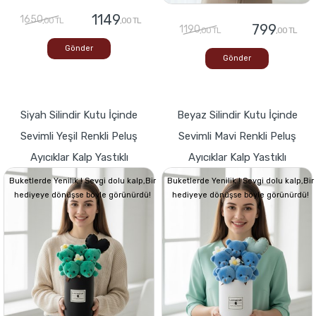
1149
1650
,00 TL
,00 TL
799
1190
,00 TL
,00 TL
Gönder
Gönder
Siyah Silindir Kutu İçinde
Beyaz Silindir Kutu İçinde
Sevimli Yeşil Renkli Peluş
Sevimli Mavi Renkli Peluş
Ayıcıklar Kalp Yastıklı
Ayıcıklar Kalp Yastıklı
Buketlerde Yenilik ! Sevgi dolu kalp,Bir
Buketlerde Yenilik ! Sevgi dolu kalp,Bir
hediyeye dönüşse böyle görünürdü!
hediyeye dönüşse böyle görünürdü!