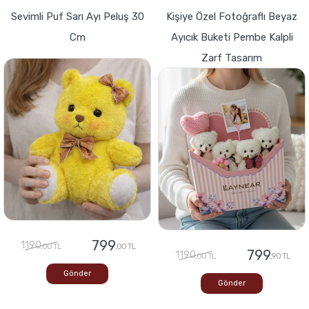
Sevimli Puf Sarı Ayı Peluş 30
Kişiye Özel Fotoğraflı Beyaz
Cm
Ayıcık Buketi Pembe Kalpli
Zarf Tasarım
799
1190
,00 TL
,00 TL
799
1190
,00 TL
,90 TL
Gönder
Gönder