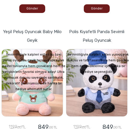
Gönder
Gönder
Yeşil Peluş Oyuncak Baby Milo
Polis Kıyafetli Panda Sevimli
Geyik
Peluş Oyuncak
Sevimliliğiyle kalpleri eriten bu özel
Sevimliliğiyle kalpleri eriten yumuşacık
peluş oyuncak, geyik temalı şapkası ve
dokusu ve tatlı tasarımıyla hem çocukla
pastel tonlarıyla hem çocukların hem de
hem de sevdikleriniz için harika bir
yetişkinlerin favorisi olmaya aday! Ultra
hediye seçeneğidir.
yumuşak dokusu sayesinde sarılmalık,
dekoratif görünümüyle de harika bir
hediye alternatifi sunar.
849
849
1199
1199
,00 TL
,00 TL
,00 TL
,00 TL