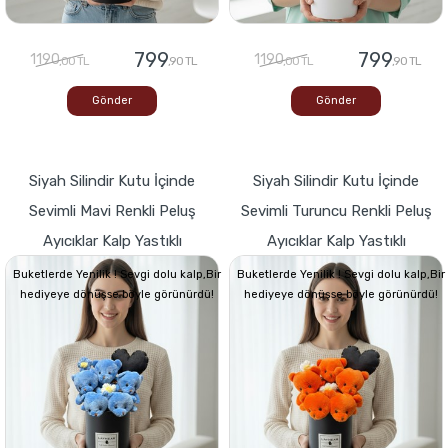
799
799
1190
1190
,00 TL
,90 TL
,00 TL
,90 TL
Gönder
Gönder
Siyah Silindir Kutu İçinde
Siyah Silindir Kutu İçinde
Sevimli Mavi Renkli Peluş
Sevimli Turuncu Renkli Peluş
Ayıcıklar Kalp Yastıklı
Ayıcıklar Kalp Yastıklı
Buketlerde Yenilik ! Sevgi dolu kalp,Bir
Buketlerde Yenilik ! Sevgi dolu kalp,Bir
hediyeye dönüşse böyle görünürdü!
hediyeye dönüşse böyle görünürdü!