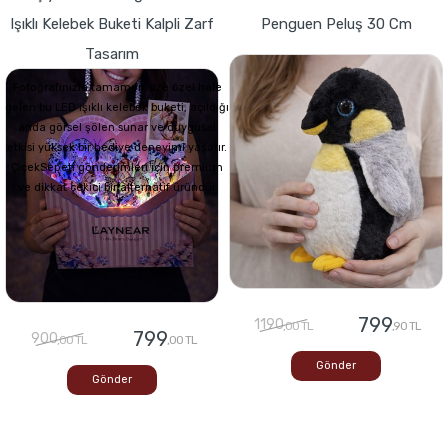
Işıklı Kelebek Buketi Kalpli Zarf
Penguen Peluş 30 Cm
Tasarım
Fotoğrafınızla tamamen size özel hale
gelen bu LED ışıklı kelebek buketi, açıldığı
anda görsel şölen sunar ve duygusal
etkisi yüksek bir hediye deneyimi yaşatır.
ÇiçekSepeti gönderimleri için premium
ve dikkat çekici bir alternatif üründür
799
1190
,00 TL
,90 TL
799
900
,00 TL
,00 TL
Gönder
Gönder