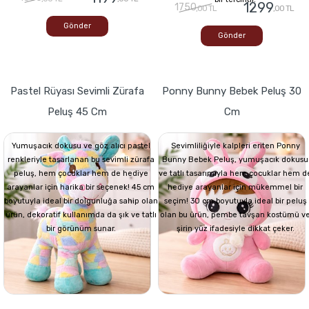
1299
1750
,00 TL
,00 TL
Gönder
Gönder
Pastel Rüyası Sevimli Zürafa
Ponny Bunny Bebek Peluş 30
Peluş 45 Cm
Cm
Yumuşacık dokusu ve göz alıcı pastel
Sevimliliğiyle kalpleri eriten Ponny
renkleriyle tasarlanan bu sevimli zürafa
Bunny Bebek Peluş, yumuşacık dokusu
peluş, hem çocuklar hem de hediye
ve tatlı tasarımıyla hem çocuklar hem d
arayanlar için harika bir seçenek! 45 cm
hediye arayanlar için mükemmel bir
boyutuyla ideal bir dolgunluğa sahip olan
seçim! 30 cm boyutuyla ideal bir peluş
ürün, dekoratif kullanımda da şık ve tatlı
olan bu ürün, pembe tavşan kostümü v
bir görünüm sunar.
şirin yüz ifadesiyle dikkat çeker.