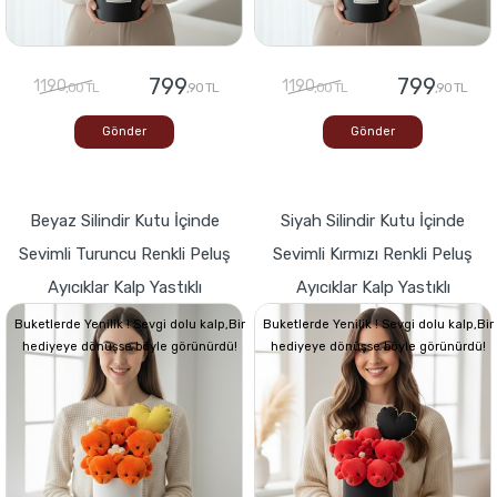
799
799
1190
1190
,00 TL
,90 TL
,00 TL
,90 TL
Gönder
Gönder
Beyaz Silindir Kutu İçinde
Siyah Silindir Kutu İçinde
Sevimli Turuncu Renkli Peluş
Sevimli Kırmızı Renkli Peluş
Ayıcıklar Kalp Yastıklı
Ayıcıklar Kalp Yastıklı
Buketlerde Yenilik ! Sevgi dolu kalp,Bir
Buketlerde Yenilik ! Sevgi dolu kalp,Bir
hediyeye dönüşse böyle görünürdü!
hediyeye dönüşse böyle görünürdü!