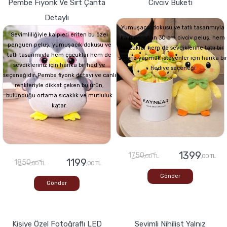
Pembe Fiyonk Ve Sırt Çanta
Civciv Buketi
Detaylı
Yumuşacık dokusu ve tatlı tasarımıyla
Sevimliliğiyle kalpleri eriten bu özel
kalpleri ısıtan 30 cm civciv peluş, hem
penguen peluş, yumuşacık dokusu ve
çocuklar hem de sevdiklerine tatlı bir
tatlı tasarımıyla hem çocuklar hem de
sürpriz yapmak isteyenler için harika bir
sevdikleriniz için harika bir hediye
hediye seçeneği
seçeneğidir. Pembe fiyonk detayı ve canlı
renkleriyle dikkat çeken bu ürün,
bulunduğu ortama sıcaklık ve mutluluk
katar.
1399
1750
,00 TL
,00 TL
1199
1850
,00 TL
,00 TL
Gönder
Gönder
Kişiye Özel Fotoğraflı LED
Sevimli Nihilist Yalnız