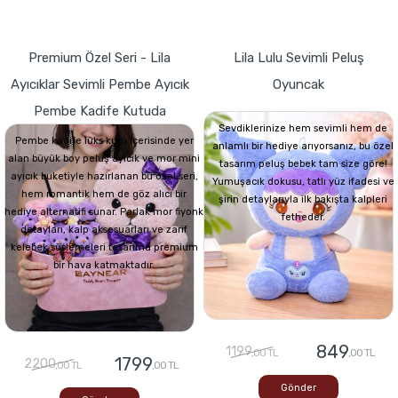
Premium Özel Seri - Lila
Lila Lulu Sevimli Peluş
Ayıcıklar Sevimli Pembe Ayıcık
Oyuncak
Pembe Kadife Kutuda
Sevdiklerinize hem sevimli hem de
Pembe kadife lüks kutu içerisinde yer
anlamlı bir hediye arıyorsanız, bu özel
alan büyük boy peluş ayıcık ve mor mini
tasarım peluş bebek tam size göre!
ayıcık buketiyle hazırlanan bu özel seri,
Yumuşacık dokusu, tatlı yüz ifadesi ve
hem romantik hem de göz alıcı bir
şirin detaylarıyla ilk bakışta kalpleri
hediye alternatifi sunar. Parlak mor fiyonk
fetheder.
detayları, kalp aksesuarları ve zarif
kelebek süslemeleri tasarıma premium
bir hava katmaktadır.
849
1199
,00 TL
,00 TL
1799
2200
,00 TL
,00 TL
Gönder