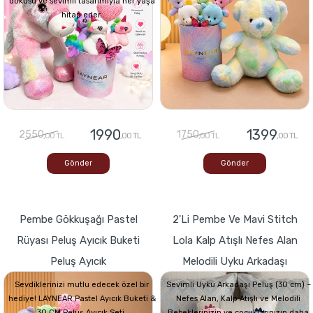
dokusu ve sevimli tasarımıyla her yaşa
hitap eder.
1990
1399
2550
1750
,00 TL
,00 TL
,00 TL
,00 TL
Gönder
Gönder
Pembe Gökkuşağı Pastel
2'li Pembe Ve Mavi Stitch
Rüyası Peluş Ayıcık Buketi
Lola Kalp Atışlı Nefes Alan
Peluş Ayıcık
Melodili Uyku Arkadaşı
Sevdiklerinizi mutlu edecek özel bir
Sevimli Uyku Arkadaşı Peluş (30 cm) –
hediye! LAYNEAR Pastel Ayıcık Buketi &
Nefes Alan, Kalp Atışlı ve Melodili
30 CM Peluş Ayıcık Seti,
Bebeklerinizin ve çocuklarınızın daha