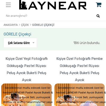
ANASAYFA
ÇIÇEK
GÖRELE ÇIÇEKÇI
GÖRELE Çiçekçi
Çok Satana Göre
186 ürün bulundu.
Kişiye Özel Yeşil Fotoğraflı
Kişiye Özel Fotoğraflı Pembe
Gökkuşağı Pastel Rüyası
Gökkuşağı Pastel Rüyası
Peluş Ayıcık Buketi Peluş
Peluş Ayıcık Buketi Peluş
Ayıcık
Ayıcık
Sevdiklerinizi mutlu edecek özel bir
Sevdiklerinizi mutlu edecek özel bir
hediye! LAYNEAR Pastel Ayıcık Buketi &
hediye! LAYNEAR Pastel Ayıcık Buketi &
30 CM Peluş Ayıcık Seti, yumuşacık
30 CM Peluş Ayıcık Seti, yumuşacık
dokusu ve sevimli tasarımıyla her yaşa
dokusu ve sevimli tasarımıyla her yaşa