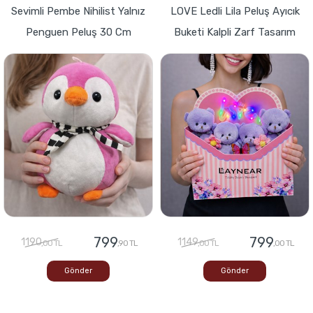
Sevimli Pembe Nihilist Yalnız
LOVE Ledli Lila Peluş Ayıcık
Penguen Peluş 30 Cm
Buketi Kalpli Zarf Tasarım
799
799
1190
1149
,00 TL
,90 TL
,00 TL
,00 TL
Gönder
Gönder