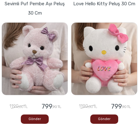
Sevimli Puf Pembe Ayı Peluş
Love Hello Kitty Peluş 30 Cm
30 Cm
799
799
1190
1190
,00 TL
,90 TL
,00 TL
,90 TL
Gönder
Gönder