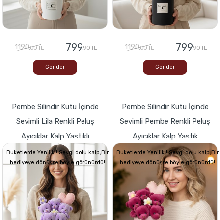
799
799
1190
1190
,00 TL
,90 TL
,00 TL
,90 TL
Gönder
Gönder
Pembe Silindir Kutu İçinde
Pembe Silindir Kutu İçinde
Sevimli Lila Renkli Peluş
Sevimli Pembe Renkli Peluş
Ayıcıklar Kalp Yastıklı
Ayıcıklar Kalp Yastık
Buketlerde Yenilik ! Sevgi dolu kalp,Bir
Buketlerde Yenilik ! Sevgi dolu kalp,Bir
hediyeye dönüşse böyle görünürdü!
hediyeye dönüşse böyle görünürdü!