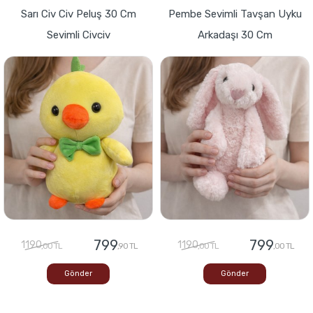
Sarı Civ Civ Peluş 30 Cm
Pembe Sevimli Tavşan Uyku
Sevimli Civciv
Arkadaşı 30 Cm
799
799
1190
1190
,00 TL
,90 TL
,00 TL
,00 TL
Gönder
Gönder