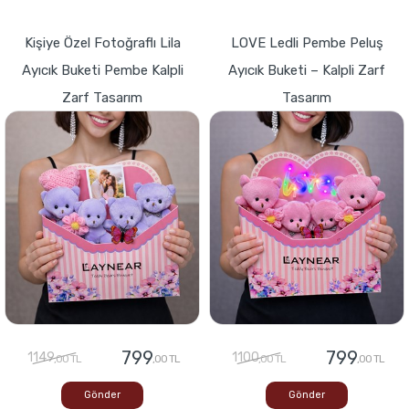
Kişiye Özel Fotoğraflı Lila
LOVE Ledli Pembe Peluş
Ayıcık Buketi Pembe Kalpli
Ayıcık Buketi – Kalpli Zarf
Zarf Tasarım
Tasarım
799
799
1149
1100
,00 TL
,00 TL
,00 TL
,00 TL
Gönder
Gönder