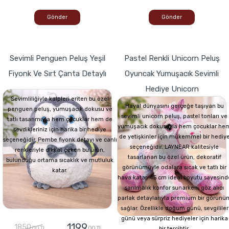
Gönder
Gönder
Sevimli Penguen Peluş Yeşil
Pastel Renkli Unicorn Peluş
Fiyonk Ve Sırt Çanta Detaylı
Oyuncak Yumuşacık Sevimli
Hediye Unicorn
Sevimliliğiyle kalpleri eriten bu özel
Hayal dünyasını gerçeğe taşıyan bu
penguen peluş, yumuşacık dokusu ve
sevimli unicorn peluş, pastel tonları ve
tatlı tasarımıyla hem çocuklar hem de
yumuşacık dokusuyla hem çocuklar he
sevdikleriniz için harika bir hediye
de yetişkinler için mükemmel bir hediy
seçeneğidir. Pembe fiyonk detayı ve canlı
seçeneğidir. LAYNEAR kalitesiyle
renkleriyle dikkat çeken bu ürün,
tasarlanan bu özel ürün, dekoratif
bulunduğu ortama sıcaklık ve mutluluk
görünümüyle odalara sıcak ve tatlı bir
katar.
hava katar. 45 cm ideal boyutu sayesind
sarılmalık konfor sunarken, göz alıcı
parlak detaylarıyla premium bir görünü
sağlar. Özellikle doğum günü, sevgililer
günü veya sürpriz hediyeler için harika
1199
1850
,00 TL
,00 TL
bir tercihtir.