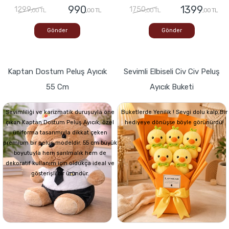
990
1399
1299
1750
,00 TL
,00 TL
,00 TL
,00 TL
Gönder
Gönder
Kaptan Dostum Peluş Ayıcık
Sevimli Elbiseli Civ Civ Peluş
55 Cm
Ayıcık Buketi
Sevimliliği ve karizmatik duruşuyla öne
Buketlerde Yenilik ! Sevgi dolu kalp,Bir
çıkan Kaptan Dostum Peluş Ayıcık, özel
hediyeye dönüşse böyle görünürdü!
üniforma tasarımıyla dikkat çeken
premium bir peluş modeldir. 55 cm büyük
boyutuyla hem sarılmalık hem de
dekoratif kullanım için oldukça ideal ve
gösterişli bir üründür.