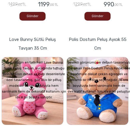
1199
990
1499
1299
,00 TL
,00 TL
,00 TL
,00 TL
Gönder
Gönder
Love Bunny Sütlü Peluş
Polis Dostum Peluş Ayıcık 55
Tavşan 35 Cm
Cm
Sevimliliğin en tatlı hali! Love Bunny
Sevimli görünümü ve detaylı tasarımıyl
Sütlü Peluş Tavşan, kucağında tuttuğu
öne çıkan Polis Dostum Peluş Ayıcık, öze
şirin biberon detayı ve kalp desenleriyle
kıyafetiyle dikkat çeken eğlenceli ve
özel tasarlanmış, göz alıcı bir peluş
anlamlı bir hediye seçeneğidir. 35 cm
modeldir. 35 cm boyutuyla hem
boyutuyla hem sarılmalık hem de
sarılmalık hem de dekoratif kullanım için
dekoratif kullanım için ideal bir peluştur
ideal bir boyuta sahiptir.