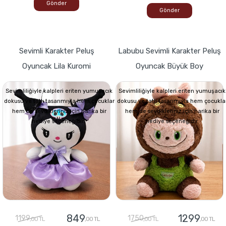
Gönder
Gönder
Sevimli Karakter Peluş
Labubu Sevimli Karakter Peluş
Oyuncak Lila Kuromi
Oyuncak Büyük Boy
Sevimliliğiyle kalpleri eriten yumuşacık
Sevimliliğiyle kalpleri eriten yumuşacık
dokusu ve tatlı tasarımıyla hem çocuklar
dokusu ve tatlı tasarımıyla hem çocukla
hem de sevdikleriniz için harika bir
hem de sevdikleriniz için harika bir
hediye seçeneğidir.
hediye seçeneğidir.
849
1299
1199
1750
,00 TL
,00 TL
,00 TL
,00 TL