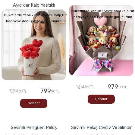
Ayıcıklar Kalp Yastıklı
Buketlerde Yenilik ! Sevgi dolu kalp,Bir
Buketlerde Yenilik ! Sevgi dolu kalp,Bir
hediyeye dönüşse böyle görünürdü!
hediyeye dönüşse böyle görünürdü!
979
1350
,00 TL
,00 TL
799
1190
,00 TL
,90 TL
Gönder
Gönder
Sevimli Penguen Peluş
Sevimli Peluş Civciv Ve Silindir