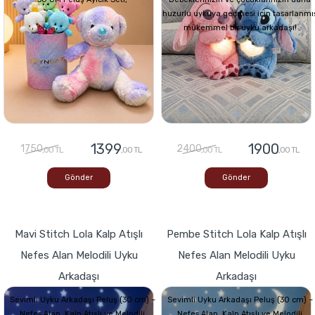
huzurlu uykuya geçmesi için tasarlanmı
mükemmel bir uyku arkadaşı!
1399
1900
1750
2400
,00 TL
,00 TL
,00 TL
,00 TL
Gönder
Gönder
Mavi Stitch Lola Kalp Atışlı
Pembe Stitch Lola Kalp Atışlı
Nefes Alan Melodili Uyku
Nefes Alan Melodili Uyku
Arkadaşı
Arkadaşı
Sevimli Uyku Arkadaşı Peluş (30 cm) –
Sevimli Uyku Arkadaşı Peluş (30 cm) –
Nefes Alan, Kalp Atışlı ve Melodili
Nefes Alan, Kalp Atışlı ve Melodili