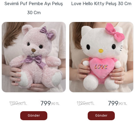
Sevimli Puf Pembe Ayı Peluş
Love Hello Kitty Peluş 30 Cm
30 Cm
799
799
1190
1190
,00 TL
,90 TL
,00 TL
,90 TL
Gönder
Gönder