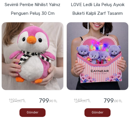
Sevimli Pembe Nihilist Yalnız
LOVE Ledli Lila Peluş Ayıcık
Penguen Peluş 30 Cm
Buketi Kalpli Zarf Tasarım
799
799
1190
1149
,00 TL
,90 TL
,00 TL
,00 TL
Gönder
Gönder