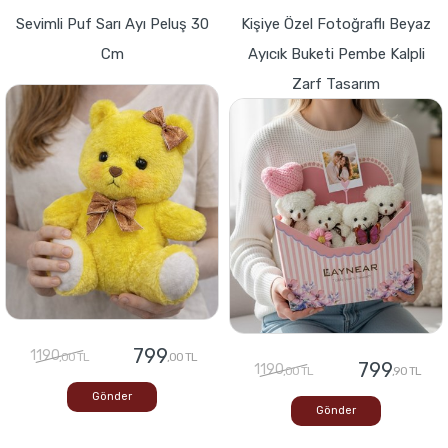
Sevimli Puf Sarı Ayı Peluş 30
Kişiye Özel Fotoğraflı Beyaz
Cm
Ayıcık Buketi Pembe Kalpli
Zarf Tasarım
799
1190
,00 TL
,00 TL
799
1190
,00 TL
,90 TL
Gönder
Gönder