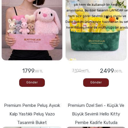
şık hem de kullanışlı bir hediye
arıyorsanız, bu özel tasarım LAYNEAR se
tam size göre! Sevimli peluş civciv ve
Dalin bakım ürünleriyle hazırlanan bu set
hem ihtiyaç hem de mutluluğu bir arad
sunar.
1799
2499
3100
,00 TL
,00 TL
,00 TL
Gönder
Gönder
Premium Pembe Peluş Ayıcık
Premium Özel Seri - Küçük Ve
Kalp Yastıklı Peluş Vazo
Büyük Sevimli Hello Kitty
Tasarımlı Buket
Pembe Kadife Kutuda