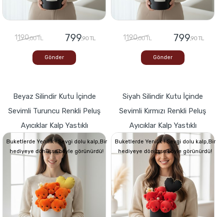
799
799
1190
1190
,00 TL
,90 TL
,00 TL
,90 TL
Gönder
Gönder
Beyaz Silindir Kutu İçinde
Siyah Silindir Kutu İçinde
Sevimli Turuncu Renkli Peluş
Sevimli Kırmızı Renkli Peluş
Ayıcıklar Kalp Yastıklı
Ayıcıklar Kalp Yastıklı
Buketlerde Yenilik ! Sevgi dolu kalp,Bir
Buketlerde Yenilik ! Sevgi dolu kalp,Bir
hediyeye dönüşse böyle görünürdü!
hediyeye dönüşse böyle görünürdü!