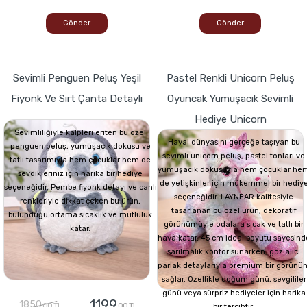
Gönder
Gönder
Sevimli Penguen Peluş Yeşil
Pastel Renkli Unicorn Peluş
Fiyonk Ve Sırt Çanta Detaylı
Oyuncak Yumuşacık Sevimli
Hediye Unicorn
Sevimliliğiyle kalpleri eriten bu özel
Hayal dünyasını gerçeğe taşıyan bu
penguen peluş, yumuşacık dokusu ve
sevimli unicorn peluş, pastel tonları ve
tatlı tasarımıyla hem çocuklar hem de
yumuşacık dokusuyla hem çocuklar he
sevdikleriniz için harika bir hediye
de yetişkinler için mükemmel bir hediy
seçeneğidir. Pembe fiyonk detayı ve canlı
seçeneğidir. LAYNEAR kalitesiyle
renkleriyle dikkat çeken bu ürün,
tasarlanan bu özel ürün, dekoratif
bulunduğu ortama sıcaklık ve mutluluk
görünümüyle odalara sıcak ve tatlı bir
katar.
hava katar. 45 cm ideal boyutu sayesind
sarılmalık konfor sunarken, göz alıcı
parlak detaylarıyla premium bir görünü
sağlar. Özellikle doğum günü, sevgililer
günü veya sürpriz hediyeler için harika
1199
1850
,00 TL
,00 TL
bir tercihtir.