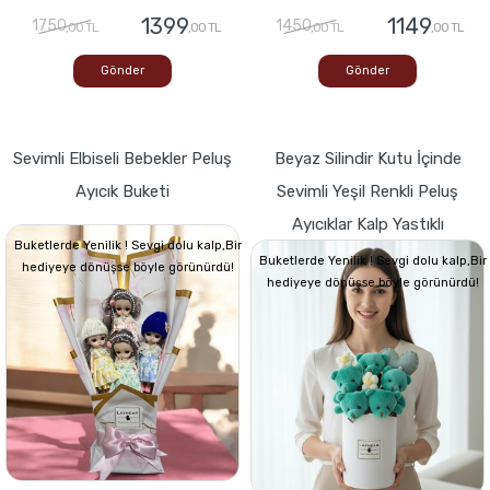
1399
1149
1750
1450
,00 TL
,00 TL
,00 TL
,00 TL
Gönder
Gönder
Sevimli Elbiseli Bebekler Peluş
Beyaz Silindir Kutu İçinde
Ayıcık Buketi
Sevimli Yeşil Renkli Peluş
Ayıcıklar Kalp Yastıklı
Buketlerde Yenilik ! Sevgi dolu kalp,Bir
Buketlerde Yenilik ! Sevgi dolu kalp,Bir
hediyeye dönüşse böyle görünürdü!
hediyeye dönüşse böyle görünürdü!