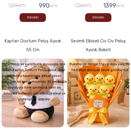
990
1399
1299
1750
,00 TL
,00 TL
,00 TL
,00 TL
Gönder
Gönder
Kaptan Dostum Peluş Ayıcık
Sevimli Elbiseli Civ Civ Peluş
55 Cm
Ayıcık Buketi
Sevimliliği ve karizmatik duruşuyla öne
Buketlerde Yenilik ! Sevgi dolu kalp,Bir
çıkan Kaptan Dostum Peluş Ayıcık, özel
hediyeye dönüşse böyle görünürdü!
üniforma tasarımıyla dikkat çeken
premium bir peluş modeldir. 55 cm büyük
boyutuyla hem sarılmalık hem de
dekoratif kullanım için oldukça ideal ve
gösterişli bir üründür.