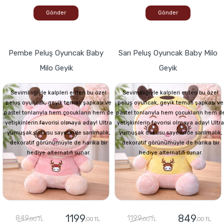
Gönder
Gönder
Pembe Peluş Oyuncak Baby
Sarı Peluş Oyuncak Baby Milo
Milo Geyik
Geyik
Sevimliliğiyle kalpleri eriten bu özel
Sevimliliğiyle kalpleri eriten bu özel
peluş oyuncak, geyik temalı şapkası ve
peluş oyuncak, geyik temalı şapkası ve
pastel tonlarıyla hem çocukların hem de
pastel tonlarıyla hem çocukların hem d
yetişkinlerin favorisi olmaya aday! Ultra
yetişkinlerin favorisi olmaya aday! Ultra
yumuşak dokusu sayesinde sarılmalık,
yumuşak dokusu sayesinde sarılmalık,
dekoratif görünümüyle de harika bir
dekoratif görünümüyle de harika bir
hediye alternatifi sunar.
hediye alternatifi sunar.
1199
849
849
1199
,00 TL
,00 TL
,00 TL
,00 TL