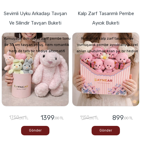
Sevimli Uyku Arkadaşı Tavşan
Kalp Zarf Tasarımlı Pembe
Ve Silindir Tavşan Buketi
Ayıcık Buketi
Yumuşacık dokusu ve zarif pembe tonu
Romantik kalp zarf tasarımı ve
ile 30 cm tavşan peluş, hem romantik
yumuşacık pembe ayıcıklarıyla özel
hem de tatlı bir hediye alternatifi
anları unutulmaz kılan şık bir hediye
1399
899
1750
1150
,00 TL
,00 TL
,00 TL
,00 TL
Gönder
Gönder