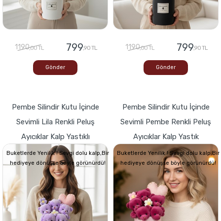
799
799
1190
1190
,00 TL
,90 TL
,00 TL
,90 TL
Gönder
Gönder
Pembe Silindir Kutu İçinde
Pembe Silindir Kutu İçinde
Sevimli Lila Renkli Peluş
Sevimli Pembe Renkli Peluş
Ayıcıklar Kalp Yastıklı
Ayıcıklar Kalp Yastık
Buketlerde Yenilik ! Sevgi dolu kalp,Bir
Buketlerde Yenilik ! Sevgi dolu kalp,Bir
hediyeye dönüşse böyle görünürdü!
hediyeye dönüşse böyle görünürdü!