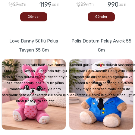
1199
990
1499
1299
,00 TL
,00 TL
,00 TL
,00 TL
Gönder
Gönder
Love Bunny Sütlü Peluş
Polis Dostum Peluş Ayıcık 55
Tavşan 35 Cm
Cm
Sevimliliğin en tatlı hali! Love Bunny
Sevimli görünümü ve detaylı tasarımıyl
Sütlü Peluş Tavşan, kucağında tuttuğu
öne çıkan Polis Dostum Peluş Ayıcık, öze
şirin biberon detayı ve kalp desenleriyle
kıyafetiyle dikkat çeken eğlenceli ve
özel tasarlanmış, göz alıcı bir peluş
anlamlı bir hediye seçeneğidir. 35 cm
modeldir. 35 cm boyutuyla hem
boyutuyla hem sarılmalık hem de
sarılmalık hem de dekoratif kullanım için
dekoratif kullanım için ideal bir peluştur
ideal bir boyuta sahiptir.