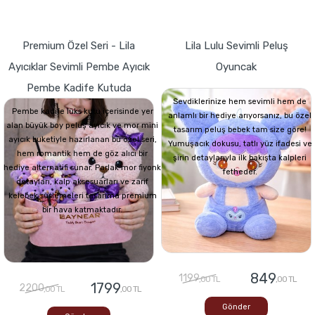
Premium Özel Seri - Lila
Lila Lulu Sevimli Peluş
Ayıcıklar Sevimli Pembe Ayıcık
Oyuncak
Pembe Kadife Kutuda
Sevdiklerinize hem sevimli hem de
Pembe kadife lüks kutu içerisinde yer
anlamlı bir hediye arıyorsanız, bu özel
alan büyük boy peluş ayıcık ve mor mini
tasarım peluş bebek tam size göre!
ayıcık buketiyle hazırlanan bu özel seri,
Yumuşacık dokusu, tatlı yüz ifadesi ve
hem romantik hem de göz alıcı bir
şirin detaylarıyla ilk bakışta kalpleri
hediye alternatifi sunar. Parlak mor fiyonk
fetheder.
detayları, kalp aksesuarları ve zarif
kelebek süslemeleri tasarıma premium
bir hava katmaktadır.
849
1199
,00 TL
,00 TL
1799
2200
,00 TL
,00 TL
Gönder