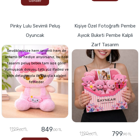
Gönder
Pinky Lulu Sevimli Peluş
Kişiye Özel Fotoğraflı Pembe
Oyuncak
Ayıcık Buketi Pembe Kalpli
Zarf Tasarım
Sevdiklerinize hem sevimli hem de
anlamlı bir hediye arıyorsanız, bu özel
tasarım peluş bebek tam size göre!
Yumuşacık dokusu, tatlı yüz ifadesi ve
şirin detaylarıyla ilk bakışta kalpleri
fetheder.
849
1199
,00 TL
,00 TL
799
1190
,00 TL
,90 TL