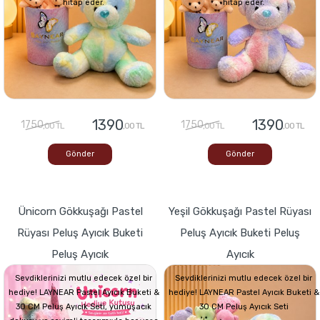
hitap eder.
hitap eder.
1390
1390
1750
1750
,00 TL
,00 TL
,00 TL
,00 TL
Gönder
Gönder
Ünicorn Gökkuşağı Pastel
Yeşil Gökkuşağı Pastel Rüyası
Rüyası Peluş Ayıcık Buketi
Peluş Ayıcık Buketi Peluş
Peluş Ayıcık
Ayıcık
Sevdiklerinizi mutlu edecek özel bir
Sevdiklerinizi mutlu edecek özel bir
hediye! LAYNEAR Pastel Ayıcık Buketi &
hediye! LAYNEAR Pastel Ayıcık Buketi &
30 CM Peluş Ayıcık Seti, yumuşacık
30 CM Peluş Ayıcık Seti