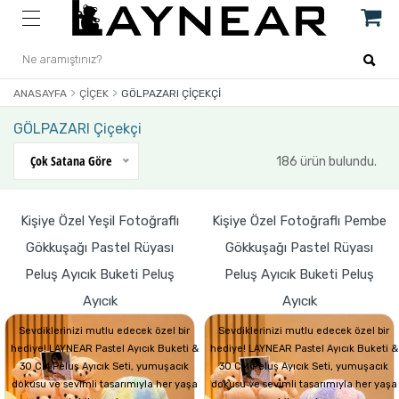
ANASAYFA
ÇIÇEK
GÖLPAZARI ÇIÇEKÇI
GÖLPAZARI Çiçekçi
Çok Satana Göre
186 ürün bulundu.
Kişiye Özel Yeşil Fotoğraflı
Kişiye Özel Fotoğraflı Pembe
Gökkuşağı Pastel Rüyası
Gökkuşağı Pastel Rüyası
Peluş Ayıcık Buketi Peluş
Peluş Ayıcık Buketi Peluş
Ayıcık
Ayıcık
Sevdiklerinizi mutlu edecek özel bir
Sevdiklerinizi mutlu edecek özel bir
hediye! LAYNEAR Pastel Ayıcık Buketi &
hediye! LAYNEAR Pastel Ayıcık Buketi &
30 CM Peluş Ayıcık Seti, yumuşacık
30 CM Peluş Ayıcık Seti, yumuşacık
dokusu ve sevimli tasarımıyla her yaşa
dokusu ve sevimli tasarımıyla her yaşa