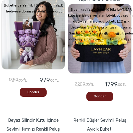
Buketlerde Yenilik ! Sevgi dolu kalp,Bir
Siyah kadife görünümlü lüks LAYNEAR
hediyeye dönüşse böyle görünürdü!
kutu içerisinde yer alan büyük boy seviml
civciv ve mini civciv buketi, LED ışık
detaylarıyla göz alıcı bir tasarım sunar.
Sarı tonların enerjisi ve yumuşacık pelu
dokusuyla hem romantik hem de neşel
bir hediye alternatifi oluşturur.
979
1350
,00 TL
,00 TL
1799
2200
,00 TL
,00 TL
Gönder
Gönder
Beyaz Silindir Kutu İçinde
Renkli Düşler Sevimli Peluş
Sevimli Kırmızı Renkli Peluş
Ayıcık Buketi