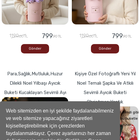
799
799
1190
1190
,00 TL
,90 TL
,00 TL
,90 TL
Gönder
Gönder
Para,Sağlık,Mutluluk,Huzur
Kişiye Özel Fotoğraflı Yeni Yıl
Dilekli Noel Yılbaşı Ayıcık
Noel Temalı Şapka Ve Atkılı
Buketi Kucaklayan Sevimli Ayı
Sevimli Ayıcık Buketi
Christmas Yastık
Buketlerde Yenilik ! Sevgi dolu kalp,Bir
hediyeye dönüşse böyle görünürdü!
Web sitemizden en iyi şekilde faydalanabilmeniz
Sevdiklerinizin Kalplerini de kendi gibi
ve web sitemize yapacağınız ziyaretleri
yumuşacık hale getirecek bu buketle
sevdiklerinize küçük süprizler
kişiselleştirebilmek için çerezlerden
yapabilirsiniz..
faydalanmaktayız. Çerez ayarlarınızı her zaman