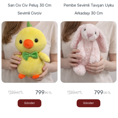
Sarı Civ Civ Peluş 30 Cm
Pembe Sevimli Tavşan Uyku
Sevimli Civciv
Arkadaşı 30 Cm
799
799
1190
1190
,00 TL
,90 TL
,00 TL
,00 TL
Gönder
Gönder