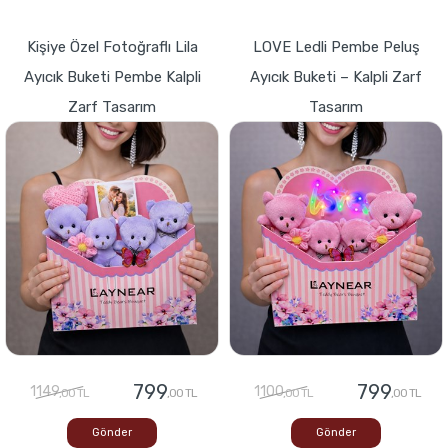
Kişiye Özel Fotoğraflı Lila
LOVE Ledli Pembe Peluş
Ayıcık Buketi Pembe Kalpli
Ayıcık Buketi – Kalpli Zarf
Zarf Tasarım
Tasarım
799
799
1149
1100
,00 TL
,00 TL
,00 TL
,00 TL
Gönder
Gönder