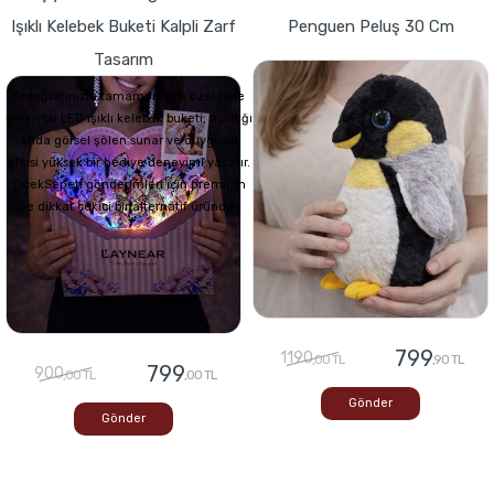
Işıklı Kelebek Buketi Kalpli Zarf
Penguen Peluş 30 Cm
Tasarım
Fotoğrafınızla tamamen size özel hale
gelen bu LED ışıklı kelebek buketi, açıldığı
anda görsel şölen sunar ve duygusal
etkisi yüksek bir hediye deneyimi yaşatır.
ÇiçekSepeti gönderimleri için premium
ve dikkat çekici bir alternatif üründür
799
1190
,00 TL
,90 TL
799
900
,00 TL
,00 TL
Gönder
Gönder