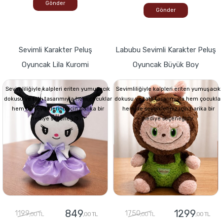
Gönder
Gönder
Sevimli Karakter Peluş
Labubu Sevimli Karakter Peluş
Oyuncak Lila Kuromi
Oyuncak Büyük Boy
Sevimliliğiyle kalpleri eriten yumuşacık
Sevimliliğiyle kalpleri eriten yumuşacık
dokusu ve tatlı tasarımıyla hem çocuklar
dokusu ve tatlı tasarımıyla hem çocukla
hem de sevdikleriniz için harika bir
hem de sevdikleriniz için harika bir
hediye seçeneğidir.
hediye seçeneğidir.
849
1299
1199
1750
,00 TL
,00 TL
,00 TL
,00 TL