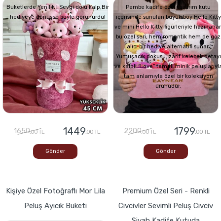
Buketlerde Yenilik ! Sevgi dolu kalp,Bir
Pembe kadife özel tasarım kutu
hediyeye dönüşse böyle görünürdü!
içerisinde sunulan büyük boy Hello Kitty
ve mini Hello Kitty figürleriyle hazırlana
bu özel seri, hem romantik hem de göz
alıcı bir hediye alternatifi sunar.
Yumuşacık dokusu, zarif kelebek detayı
ve kalpli “Love” temalı minik peluşlarıyl
tam anlamıyla özel bir koleksiyon
ürünüdür.
1449
1799
1650
2200
,00 TL
,00 TL
,00 TL
,00 TL
Gönder
Gönder
Kişiye Özel Fotoğraflı Mor Lila
Premium Özel Seri - Renkli
Peluş Ayıcık Buketi
Civcivler Sevimli Peluş Civciv
Siyah Kadife Kutuda