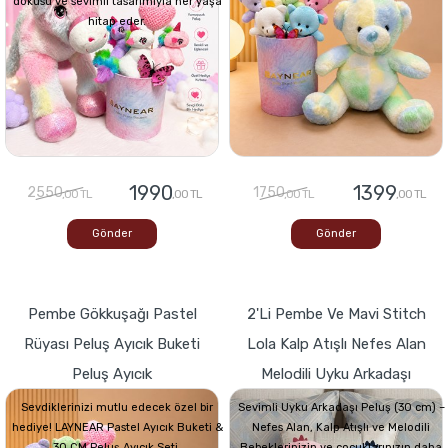
dokusu ve sevimli tasarımıyla her yaşa
hitap eder.
1990
1399
2550
1750
,00 TL
,00 TL
,00 TL
,00 TL
Gönder
Gönder
Pembe Gökkuşağı Pastel
2'li Pembe Ve Mavi Stitch
Rüyası Peluş Ayıcık Buketi
Lola Kalp Atışlı Nefes Alan
Peluş Ayıcık
Melodili Uyku Arkadaşı
Sevdiklerinizi mutlu edecek özel bir
Sevimli Uyku Arkadaşı Peluş (30 cm) –
hediye! LAYNEAR Pastel Ayıcık Buketi &
Nefes Alan, Kalp Atışlı ve Melodili
30 CM Peluş Ayıcık Seti,
Bebeklerinizin ve çocuklarınızın daha