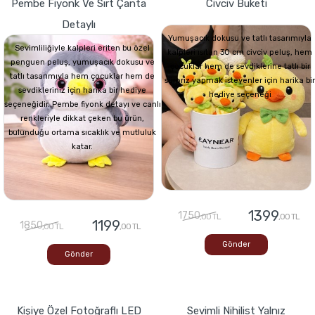
Pembe Fiyonk Ve Sırt Çanta
Civciv Buketi
Detaylı
Yumuşacık dokusu ve tatlı tasarımıyla
Sevimliliğiyle kalpleri eriten bu özel
kalpleri ısıtan 30 cm civciv peluş, hem
penguen peluş, yumuşacık dokusu ve
çocuklar hem de sevdiklerine tatlı bir
tatlı tasarımıyla hem çocuklar hem de
sürpriz yapmak isteyenler için harika bir
sevdikleriniz için harika bir hediye
hediye seçeneği
seçeneğidir. Pembe fiyonk detayı ve canlı
renkleriyle dikkat çeken bu ürün,
bulunduğu ortama sıcaklık ve mutluluk
katar.
1399
1750
,00 TL
,00 TL
1199
1850
,00 TL
,00 TL
Gönder
Gönder
Kişiye Özel Fotoğraflı LED
Sevimli Nihilist Yalnız