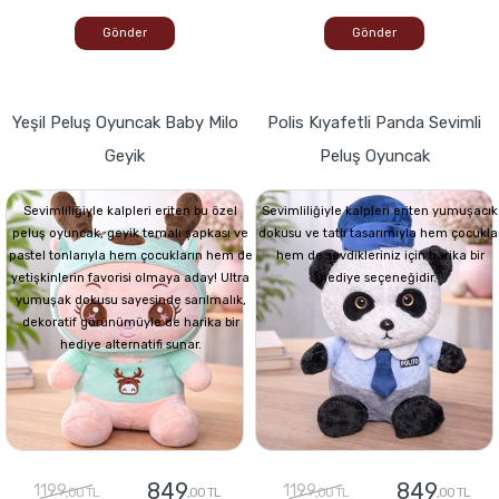
Gönder
Gönder
Yeşil Peluş Oyuncak Baby Milo
Polis Kıyafetli Panda Sevimli
Geyik
Peluş Oyuncak
Sevimliliğiyle kalpleri eriten bu özel
Sevimliliğiyle kalpleri eriten yumuşacık
peluş oyuncak, geyik temalı şapkası ve
dokusu ve tatlı tasarımıyla hem çocukla
pastel tonlarıyla hem çocukların hem de
hem de sevdikleriniz için harika bir
yetişkinlerin favorisi olmaya aday! Ultra
hediye seçeneğidir.
yumuşak dokusu sayesinde sarılmalık,
dekoratif görünümüyle de harika bir
hediye alternatifi sunar.
849
849
1199
1199
,00 TL
,00 TL
,00 TL
,00 TL