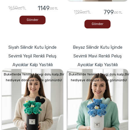
1149
1650
,00 TL
,00 TL
799
1190
,00 TL
,00 TL
Gönder
Gönder
Siyah Silindir Kutu İçinde
Beyaz Silindir Kutu İçinde
Sevimli Yeşil Renkli Peluş
Sevimli Mavi Renkli Peluş
Ayıcıklar Kalp Yastıklı
Ayıcıklar Kalp Yastıklı
Buketlerde Yenilik ! Sevgi dolu kalp,Bir
Buketlerde Yenilik ! Sevgi dolu kalp,Bir
hediyeye dönüşse böyle görünürdü!
hediyeye dönüşse böyle görünürdü!