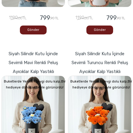
799
799
1190
1190
,00 TL
,90 TL
,00 TL
,90 TL
Gönder
Gönder
Siyah Silindir Kutu İçinde
Siyah Silindir Kutu İçinde
Sevimli Mavi Renkli Peluş
Sevimli Turuncu Renkli Peluş
Ayıcıklar Kalp Yastıklı
Ayıcıklar Kalp Yastıklı
Buketlerde Yenilik ! Sevgi dolu kalp,Bir
Buketlerde Yenilik ! Sevgi dolu kalp,Bir
hediyeye dönüşse böyle görünürdü!
hediyeye dönüşse böyle görünürdü!