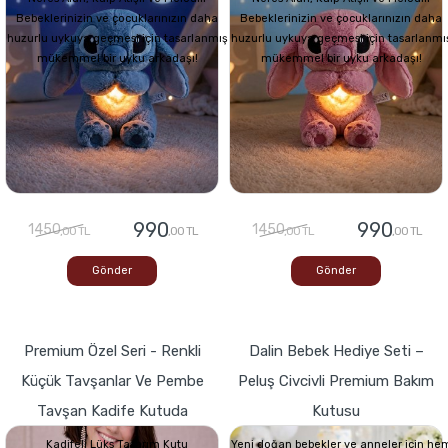
Bebeklerinizin ve çocuklarınızın daha
Bebeklerinizin ve çocuklarınızın daha
huzurlu uykuya geçmesi için tasarlanmış
huzurlu uykuya geçmesi için tasarlanmı
mükemmel bir uyku arkadaşı!
mükemmel bir uyku arkadaşı!
990
990
1450
1450
,00 TL
,00 TL
,00 TL
,00 TL
Gönder
Gönder
Premium Özel Seri - Renkli
Dalin Bebek Hediye Seti –
Küçük Tavşanlar Ve Pembe
Peluş Civcivli Premium Bakım
Tavşan Kadife Kutuda
Kutusu
Kadifeli Lüks Tasarım Kutu
Yeni doğan bebekler ve anneler için he