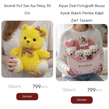
Sevimli Puf Sarı Ayı Peluş 30
Kişiye Özel Fotoğraflı Beyaz
Cm
Ayıcık Buketi Pembe Kalpli
Zarf Tasarım
799
1190
,00 TL
,00 TL
799
1190
,00 TL
,90 TL
Gönder
Gönder