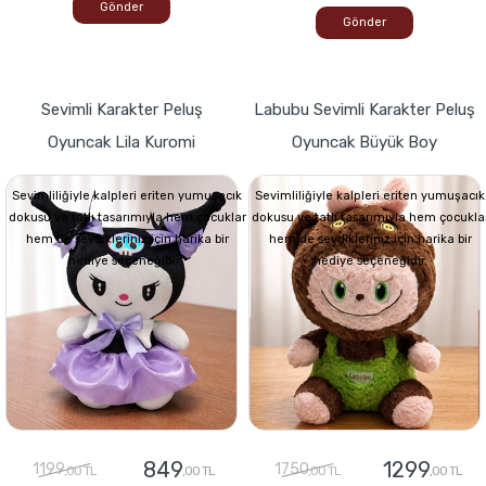
Gönder
Gönder
Sevimli Karakter Peluş
Labubu Sevimli Karakter Peluş
Oyuncak Lila Kuromi
Oyuncak Büyük Boy
Sevimliliğiyle kalpleri eriten yumuşacık
Sevimliliğiyle kalpleri eriten yumuşacık
dokusu ve tatlı tasarımıyla hem çocuklar
dokusu ve tatlı tasarımıyla hem çocukla
hem de sevdikleriniz için harika bir
hem de sevdikleriniz için harika bir
hediye seçeneğidir.
hediye seçeneğidir.
849
1299
1199
1750
,00 TL
,00 TL
,00 TL
,00 TL