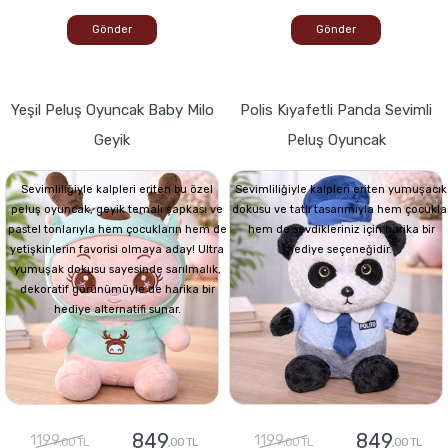
Gönder
Gönder
Yeşil Peluş Oyuncak Baby Milo
Polis Kıyafetli Panda Sevimli
Geyik
Peluş Oyuncak
Sevimliliğiyle kalpleri eriten bu özel
Sevimliliğiyle kalpleri eriten yumuşacık
peluş oyuncak, geyik temalı şapkası ve
dokusu ve tatlı tasarımıyla hem çocukla
pastel tonlarıyla hem çocukların hem de
hem de sevdikleriniz için harika bir
yetişkinlerin favorisi olmaya aday! Ultra
hediye seçeneğidir.
yumuşak dokusu sayesinde sarılmalık,
dekoratif görünümüyle de harika bir
hediye alternatifi sunar.
849
849
1199
1199
,00 TL
,00 TL
,00 TL
,00 TL