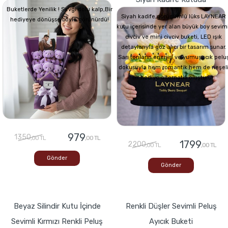
Buketlerde Yenilik ! Sevgi dolu kalp,Bir
Siyah kadife görünümlü lüks LAYNEAR
hediyeye dönüşse böyle görünürdü!
kutu içerisinde yer alan büyük boy seviml
civciv ve mini civciv buketi, LED ışık
detaylarıyla göz alıcı bir tasarım sunar.
Sarı tonların enerjisi ve yumuşacık pelu
dokusuyla hem romantik hem de neşel
bir hediye alternatifi oluşturur.
979
1350
,00 TL
,00 TL
1799
2200
,00 TL
,00 TL
Gönder
Gönder
Beyaz Silindir Kutu İçinde
Renkli Düşler Sevimli Peluş
Sevimli Kırmızı Renkli Peluş
Ayıcık Buketi