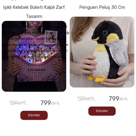
Işıklı Kelebek Buketi Kalpli Zarf
Penguen Peluş 30 Cm
Tasarım
Fotoğrafınızla tamamen size özel hale
gelen bu LED ışıklı kelebek buketi, açıldığı
anda görsel şölen sunar ve duygusal
etkisi yüksek bir hediye deneyimi yaşatır.
ÇiçekSepeti gönderimleri için premium
ve dikkat çekici bir alternatif üründür
799
1190
,00 TL
,90 TL
799
900
,00 TL
,00 TL
Gönder
Gönder