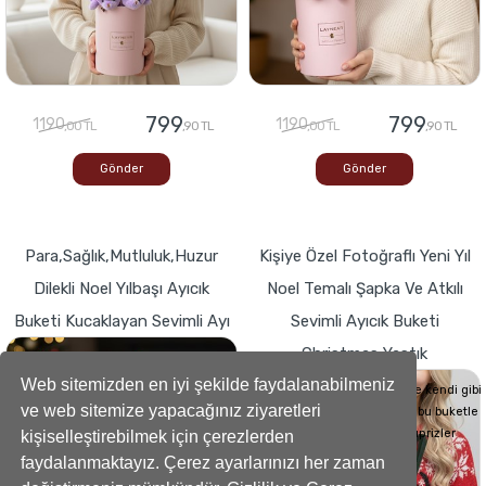
799
799
1190
1190
,00 TL
,90 TL
,00 TL
,90 TL
Gönder
Gönder
Para,Sağlık,Mutluluk,Huzur
Kişiye Özel Fotoğraflı Yeni Yıl
Dilekli Noel Yılbaşı Ayıcık
Noel Temalı Şapka Ve Atkılı
Buketi Kucaklayan Sevimli Ayı
Sevimli Ayıcık Buketi
Christmas Yastık
Buketlerde Yenilik ! Sevgi dolu kalp,Bir
hediyeye dönüşse böyle görünürdü!
Web sitemizden en iyi şekilde faydalanabilmeniz
Sevdiklerinizin Kalplerini de kendi gibi
ve web sitemize yapacağınız ziyaretleri
yumuşacık hale getirecek bu buketle
sevdiklerinize küçük süprizler
kişiselleştirebilmek için çerezlerden
yapabilirsiniz..
faydalanmaktayız. Çerez ayarlarınızı her zaman