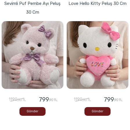
Sevimli Puf Pembe Ayı Peluş
Love Hello Kitty Peluş 30 Cm
30 Cm
799
799
1190
1190
,00 TL
,90 TL
,00 TL
,90 TL
Gönder
Gönder