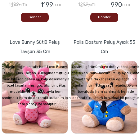
1199
990
1499
1299
,00 TL
,00 TL
,00 TL
,00 TL
Gönder
Gönder
Love Bunny Sütlü Peluş
Polis Dostum Peluş Ayıcık 55
Tavşan 35 Cm
Cm
Sevimliliğin en tatlı hali! Love Bunny
Sevimli görünümü ve detaylı tasarımıyl
Sütlü Peluş Tavşan, kucağında tuttuğu
öne çıkan Polis Dostum Peluş Ayıcık, öze
şirin biberon detayı ve kalp desenleriyle
kıyafetiyle dikkat çeken eğlenceli ve
özel tasarlanmış, göz alıcı bir peluş
anlamlı bir hediye seçeneğidir. 35 cm
modeldir. 35 cm boyutuyla hem
boyutuyla hem sarılmalık hem de
sarılmalık hem de dekoratif kullanım için
dekoratif kullanım için ideal bir peluştur
ideal bir boyuta sahiptir.