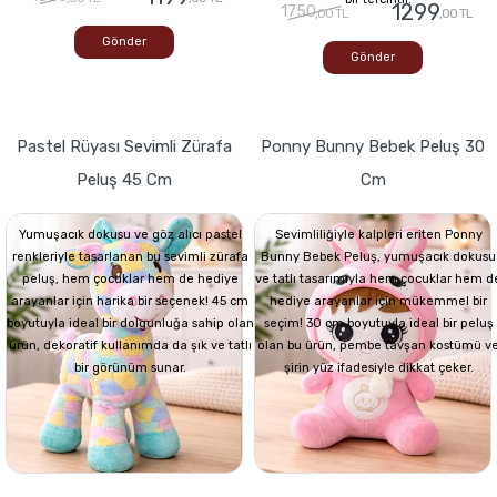
1299
1750
,00 TL
,00 TL
Gönder
Gönder
Pastel Rüyası Sevimli Zürafa
Ponny Bunny Bebek Peluş 30
Peluş 45 Cm
Cm
Yumuşacık dokusu ve göz alıcı pastel
Sevimliliğiyle kalpleri eriten Ponny
renkleriyle tasarlanan bu sevimli zürafa
Bunny Bebek Peluş, yumuşacık dokusu
peluş, hem çocuklar hem de hediye
ve tatlı tasarımıyla hem çocuklar hem d
arayanlar için harika bir seçenek! 45 cm
hediye arayanlar için mükemmel bir
boyutuyla ideal bir dolgunluğa sahip olan
seçim! 30 cm boyutuyla ideal bir peluş
ürün, dekoratif kullanımda da şık ve tatlı
olan bu ürün, pembe tavşan kostümü v
bir görünüm sunar.
şirin yüz ifadesiyle dikkat çeker.