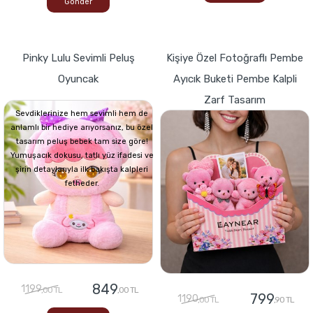
Gönder
Pinky Lulu Sevimli Peluş
Kişiye Özel Fotoğraflı Pembe
Oyuncak
Ayıcık Buketi Pembe Kalpli
Zarf Tasarım
Sevdiklerinize hem sevimli hem de
anlamlı bir hediye arıyorsanız, bu özel
tasarım peluş bebek tam size göre!
Yumuşacık dokusu, tatlı yüz ifadesi ve
şirin detaylarıyla ilk bakışta kalpleri
fetheder.
849
1199
,00 TL
,00 TL
799
1190
,00 TL
,90 TL