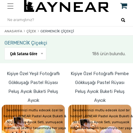
ANASAYFA
ÇIÇEK
GERMENCİK ÇIÇEKÇI
GERMENCİK Çiçekçi
Çok Satana Göre
186 ürün bulundu.
Kişiye Özel Yeşil Fotoğraflı
Kişiye Özel Fotoğraflı Pembe
Gökkuşağı Pastel Rüyası
Gökkuşağı Pastel Rüyası
Peluş Ayıcık Buketi Peluş
Peluş Ayıcık Buketi Peluş
Ayıcık
Ayıcık
Sevdiklerinizi mutlu edecek özel bir
Sevdiklerinizi mutlu edecek özel bir
hediye! LAYNEAR Pastel Ayıcık Buketi &
hediye! LAYNEAR Pastel Ayıcık Buketi &
30 CM Peluş Ayıcık Seti, yumuşacık
30 CM Peluş Ayıcık Seti, yumuşacık
dokusu ve sevimli tasarımıyla her yaşa
dokusu ve sevimli tasarımıyla her yaşa