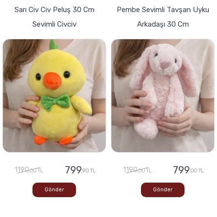
Sarı Civ Civ Peluş 30 Cm
Pembe Sevimli Tavşan Uyku
Sevimli Civciv
Arkadaşı 30 Cm
799
799
1190
1190
,00 TL
,90 TL
,00 TL
,00 TL
Gönder
Gönder