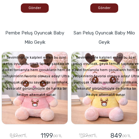
Gönder
Gönder
Pembe Peluş Oyuncak Baby
Sarı Peluş Oyuncak Baby Milo
Milo Geyik
Geyik
Sevimliliğiyle kalpleri eriten bu özel
Sevimliliğiyle kalpleri eriten bu özel
peluş oyuncak, geyik temalı şapkası ve
peluş oyuncak, geyik temalı şapkası ve
pastel tonlarıyla hem çocukların hem de
pastel tonlarıyla hem çocukların hem d
yetişkinlerin favorisi olmaya aday! Ultra
yetişkinlerin favorisi olmaya aday! Ultra
yumuşak dokusu sayesinde sarılmalık,
yumuşak dokusu sayesinde sarılmalık,
dekoratif görünümüyle de harika bir
dekoratif görünümüyle de harika bir
hediye alternatifi sunar.
hediye alternatifi sunar.
1199
849
849
1199
,00 TL
,00 TL
,00 TL
,00 TL