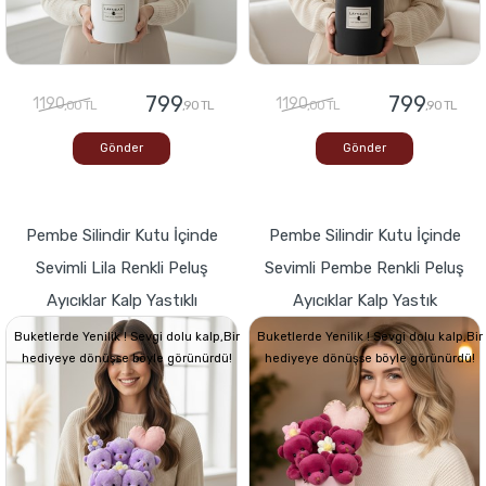
799
799
1190
1190
,00 TL
,90 TL
,00 TL
,90 TL
Gönder
Gönder
Pembe Silindir Kutu İçinde
Pembe Silindir Kutu İçinde
Sevimli Lila Renkli Peluş
Sevimli Pembe Renkli Peluş
Ayıcıklar Kalp Yastıklı
Ayıcıklar Kalp Yastık
Buketlerde Yenilik ! Sevgi dolu kalp,Bir
Buketlerde Yenilik ! Sevgi dolu kalp,Bir
hediyeye dönüşse böyle görünürdü!
hediyeye dönüşse böyle görünürdü!