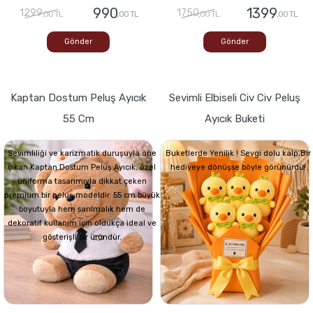
990
1399
1299
1750
,00 TL
,00 TL
,00 TL
,00 TL
Gönder
Gönder
Kaptan Dostum Peluş Ayıcık
Sevimli Elbiseli Civ Civ Peluş
55 Cm
Ayıcık Buketi
Sevimliliği ve karizmatik duruşuyla öne
Buketlerde Yenilik ! Sevgi dolu kalp,Bir
çıkan Kaptan Dostum Peluş Ayıcık, özel
hediyeye dönüşse böyle görünürdü!
üniforma tasarımıyla dikkat çeken
premium bir peluş modeldir. 55 cm büyük
boyutuyla hem sarılmalık hem de
dekoratif kullanım için oldukça ideal ve
gösterişli bir üründür.