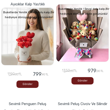
Ayıcıklar Kalp Yastıklı
Buketlerde Yenilik ! Sevgi dolu kalp,Bir
Buketlerde Yenilik ! Sevgi dolu kalp,Bir
hediyeye dönüşse böyle görünürdü!
hediyeye dönüşse böyle görünürdü!
979
1350
,00 TL
,00 TL
799
1190
,00 TL
,90 TL
Gönder
Gönder
Sevimli Penguen Peluş
Sevimli Peluş Civciv Ve Silindir