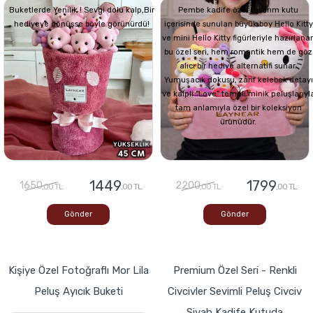
Buketlerde Yenilik ! Sevgi dolu kalp,Bir
Pembe kadife özel tasarım kutu
hediyeye dönüşse böyle görünürdü!
içerisinde sunulan büyük boy Hello Kitty
ve mini Hello Kitty figürleriyle hazırlana
bu özel seri, hem romantik hem de göz
alıcı bir hediye alternatifi sunar.
Yumuşacık dokusu, zarif kelebek detayı
ve kalpli “Love” temalı minik peluşlarıyl
tam anlamıyla özel bir koleksiyon
ürünüdür.
1449
1799
1650
2200
,00 TL
,00 TL
,00 TL
,00 TL
Gönder
Gönder
Kişiye Özel Fotoğraflı Mor Lila
Premium Özel Seri - Renkli
Peluş Ayıcık Buketi
Civcivler Sevimli Peluş Civciv
Siyah Kadife Kutuda