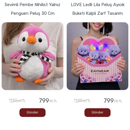
Sevimli Pembe Nihilist Yalnız
LOVE Ledli Lila Peluş Ayıcık
Penguen Peluş 30 Cm
Buketi Kalpli Zarf Tasarım
799
799
1190
1149
,00 TL
,90 TL
,00 TL
,00 TL
Gönder
Gönder