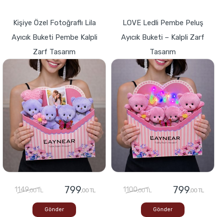
Kişiye Özel Fotoğraflı Lila
LOVE Ledli Pembe Peluş
Ayıcık Buketi Pembe Kalpli
Ayıcık Buketi – Kalpli Zarf
Zarf Tasarım
Tasarım
799
799
1149
1100
,00 TL
,00 TL
,00 TL
,00 TL
Gönder
Gönder