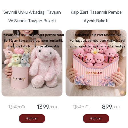
Sevimli Uyku Arkadaşı Tavşan
Kalp Zarf Tasarımlı Pembe
Ve Silindir Tavşan Buketi
Ayıcık Buketi
Yumuşacık dokusu ve zarif pembe tonu
Romantik kalp zarf tasarımı ve
ile 30 cm tavşan peluş, hem romantik
yumuşacık pembe ayıcıklarıyla özel
hem de tatlı bir hediye alternatifi
anları unutulmaz kılan şık bir hediye
1399
899
1750
1150
,00 TL
,00 TL
,00 TL
,00 TL
Gönder
Gönder