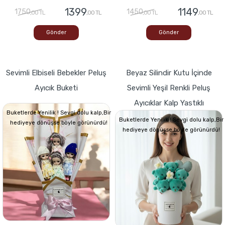
1399
1149
1750
1450
,00 TL
,00 TL
,00 TL
,00 TL
Gönder
Gönder
Sevimli Elbiseli Bebekler Peluş
Beyaz Silindir Kutu İçinde
Ayıcık Buketi
Sevimli Yeşil Renkli Peluş
Ayıcıklar Kalp Yastıklı
Buketlerde Yenilik ! Sevgi dolu kalp,Bir
Buketlerde Yenilik ! Sevgi dolu kalp,Bir
hediyeye dönüşse böyle görünürdü!
hediyeye dönüşse böyle görünürdü!