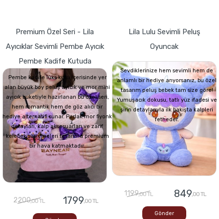
Premium Özel Seri - Lila
Lila Lulu Sevimli Peluş
Ayıcıklar Sevimli Pembe Ayıcık
Oyuncak
Pembe Kadife Kutuda
Sevdiklerinize hem sevimli hem de
Pembe kadife lüks kutu içerisinde yer
anlamlı bir hediye arıyorsanız, bu özel
alan büyük boy peluş ayıcık ve mor mini
tasarım peluş bebek tam size göre!
ayıcık buketiyle hazırlanan bu özel seri,
Yumuşacık dokusu, tatlı yüz ifadesi ve
hem romantik hem de göz alıcı bir
şirin detaylarıyla ilk bakışta kalpleri
hediye alternatifi sunar. Parlak mor fiyonk
fetheder.
detayları, kalp aksesuarları ve zarif
kelebek süslemeleri tasarıma premium
bir hava katmaktadır.
849
1199
,00 TL
,00 TL
1799
2200
,00 TL
,00 TL
Gönder