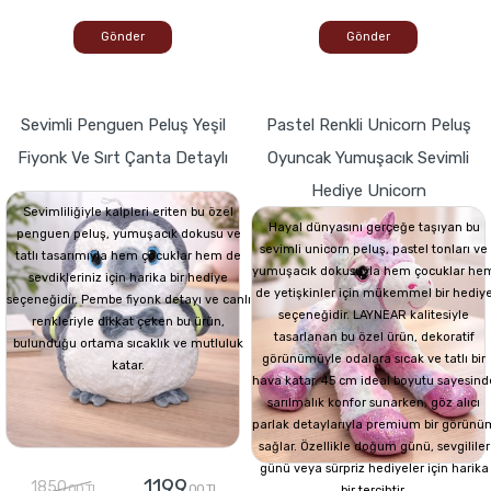
Gönder
Gönder
Sevimli Penguen Peluş Yeşil
Pastel Renkli Unicorn Peluş
Fiyonk Ve Sırt Çanta Detaylı
Oyuncak Yumuşacık Sevimli
Hediye Unicorn
Sevimliliğiyle kalpleri eriten bu özel
Hayal dünyasını gerçeğe taşıyan bu
penguen peluş, yumuşacık dokusu ve
sevimli unicorn peluş, pastel tonları ve
tatlı tasarımıyla hem çocuklar hem de
yumuşacık dokusuyla hem çocuklar he
sevdikleriniz için harika bir hediye
de yetişkinler için mükemmel bir hediy
seçeneğidir. Pembe fiyonk detayı ve canlı
seçeneğidir. LAYNEAR kalitesiyle
renkleriyle dikkat çeken bu ürün,
tasarlanan bu özel ürün, dekoratif
bulunduğu ortama sıcaklık ve mutluluk
görünümüyle odalara sıcak ve tatlı bir
katar.
hava katar. 45 cm ideal boyutu sayesind
sarılmalık konfor sunarken, göz alıcı
parlak detaylarıyla premium bir görünü
sağlar. Özellikle doğum günü, sevgililer
günü veya sürpriz hediyeler için harika
1199
1850
,00 TL
,00 TL
bir tercihtir.