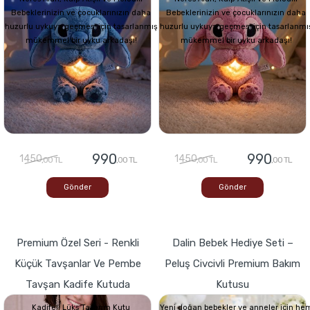
Bebeklerinizin ve çocuklarınızın daha
Bebeklerinizin ve çocuklarınızın daha
huzurlu uykuya geçmesi için tasarlanmış
huzurlu uykuya geçmesi için tasarlanmı
mükemmel bir uyku arkadaşı!
mükemmel bir uyku arkadaşı!
990
990
1450
1450
,00 TL
,00 TL
,00 TL
,00 TL
Gönder
Gönder
Premium Özel Seri - Renkli
Dalin Bebek Hediye Seti –
Küçük Tavşanlar Ve Pembe
Peluş Civcivli Premium Bakım
Tavşan Kadife Kutuda
Kutusu
Kadifeli Lüks Tasarım Kutu
Yeni doğan bebekler ve anneler için he