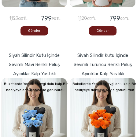
799
799
1190
1190
,00 TL
,90 TL
,00 TL
,90 TL
Gönder
Gönder
Siyah Silindir Kutu İçinde
Siyah Silindir Kutu İçinde
Sevimli Mavi Renkli Peluş
Sevimli Turuncu Renkli Peluş
Ayıcıklar Kalp Yastıklı
Ayıcıklar Kalp Yastıklı
Buketlerde Yenilik ! Sevgi dolu kalp,Bir
Buketlerde Yenilik ! Sevgi dolu kalp,Bir
hediyeye dönüşse böyle görünürdü!
hediyeye dönüşse böyle görünürdü!