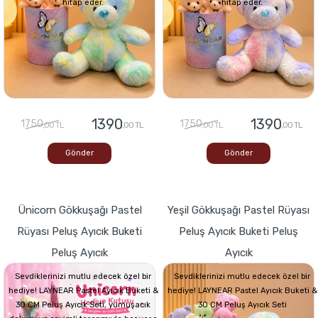
hitap eder.
hitap eder.
1390
1390
1750
1750
,00 TL
,00 TL
,00 TL
,00 TL
Gönder
Gönder
Ünicorn Gökkuşağı Pastel
Yeşil Gökkuşağı Pastel Rüyası
Rüyası Peluş Ayıcık Buketi
Peluş Ayıcık Buketi Peluş
Peluş Ayıcık
Ayıcık
Sevdiklerinizi mutlu edecek özel bir
Sevdiklerinizi mutlu edecek özel bir
hediye! LAYNEAR Pastel Ayıcık Buketi &
hediye! LAYNEAR Pastel Ayıcık Buketi &
30 CM Peluş Ayıcık Seti, yumuşacık
30 CM Peluş Ayıcık Seti