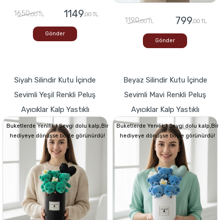
1149
1650
,00 TL
,00 TL
799
1190
,00 TL
,00 TL
Gönder
Gönder
Siyah Silindir Kutu İçinde
Beyaz Silindir Kutu İçinde
Sevimli Yeşil Renkli Peluş
Sevimli Mavi Renkli Peluş
Ayıcıklar Kalp Yastıklı
Ayıcıklar Kalp Yastıklı
Buketlerde Yenilik ! Sevgi dolu kalp,Bir
Buketlerde Yenilik ! Sevgi dolu kalp,Bir
hediyeye dönüşse böyle görünürdü!
hediyeye dönüşse böyle görünürdü!