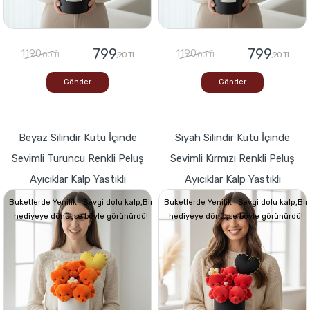
799
799
1190
1190
,00 TL
,90 TL
,00 TL
,90 TL
Gönder
Gönder
Beyaz Silindir Kutu İçinde
Siyah Silindir Kutu İçinde
Sevimli Turuncu Renkli Peluş
Sevimli Kırmızı Renkli Peluş
Ayıcıklar Kalp Yastıklı
Ayıcıklar Kalp Yastıklı
Buketlerde Yenilik ! Sevgi dolu kalp,Bir
Buketlerde Yenilik ! Sevgi dolu kalp,Bir
hediyeye dönüşse böyle görünürdü!
hediyeye dönüşse böyle görünürdü!