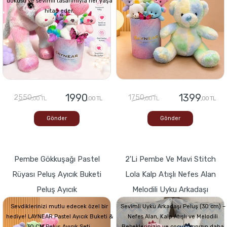
dokusu ve sevimli tasarımıyla her yaşa
hitap eder.
1990
1399
2550
1750
,00 TL
,00 TL
,00 TL
,00 TL
Gönder
Gönder
Pembe Gökkuşağı Pastel
2'li Pembe Ve Mavi Stitch
Rüyası Peluş Ayıcık Buketi
Lola Kalp Atışlı Nefes Alan
Peluş Ayıcık
Melodili Uyku Arkadaşı
Sevdiklerinizi mutlu edecek özel bir
Sevimli Uyku Arkadaşı Peluş (30 cm) –
hediye! LAYNEAR Pastel Ayıcık Buketi &
Nefes Alan, Kalp Atışlı ve Melodili
30 CM Peluş Ayıcık Seti,
Bebeklerinizin ve çocuklarınızın daha