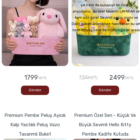
şık hem de kullanışlı bir hediye
arıyorsanız, bu özel tasarım LAYNEAR se
tam size göre! Sevimli peluş civciv ve
Dalin bakım ürünleriyle hazırlanan bu set
hem ihtiyaç hem de mutluluğu bir arad
sunar.
1799
2499
3100
,00 TL
,00 TL
,00 TL
Gönder
Gönder
Premium Pembe Peluş Ayıcık
Premium Özel Seri - Küçük Ve
Kalp Yastıklı Peluş Vazo
Büyük Sevimli Hello Kitty
Tasarımlı Buket
Pembe Kadife Kutuda