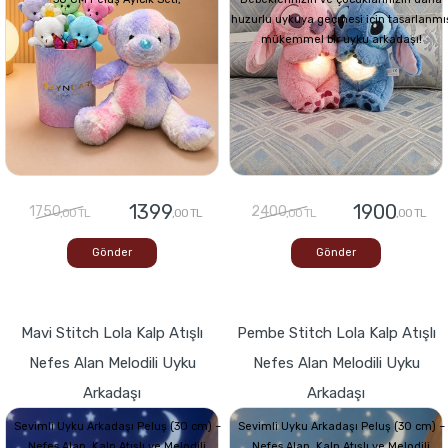
huzurlu uykuya geçmesi için tasarlanmı
mükemmel bir uyku arkadaşı!
1399
1900
1750
2400
,00 TL
,00 TL
,00 TL
,00 TL
Gönder
Gönder
Mavi Stitch Lola Kalp Atışlı
Pembe Stitch Lola Kalp Atışlı
Nefes Alan Melodili Uyku
Nefes Alan Melodili Uyku
Arkadaşı
Arkadaşı
Sevimli Uyku Arkadaşı Peluş (30 cm) –
Sevimli Uyku Arkadaşı Peluş (30 cm) –
Nefes Alan, Kalp Atışlı ve Melodili
Nefes Alan, Kalp Atışlı ve Melodili