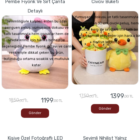
Pembe Fiyonk Ve Sırt Çanta
Civciv Buketi
Detaylı
Yumuşacık dokusu ve tatlı tasarımıyla
Sevimliliğiyle kalpleri eriten bu özel
kalpleri ısıtan 30 cm civciv peluş, hem
penguen peluş, yumuşacık dokusu ve
çocuklar hem de sevdiklerine tatlı bir
tatlı tasarımıyla hem çocuklar hem de
sürpriz yapmak isteyenler için harika bir
sevdikleriniz için harika bir hediye
hediye seçeneği
seçeneğidir. Pembe fiyonk detayı ve canlı
renkleriyle dikkat çeken bu ürün,
bulunduğu ortama sıcaklık ve mutluluk
katar.
1399
1750
,00 TL
,00 TL
1199
1850
,00 TL
,00 TL
Gönder
Gönder
Kişiye Özel Fotoğraflı LED
Sevimli Nihilist Yalnız