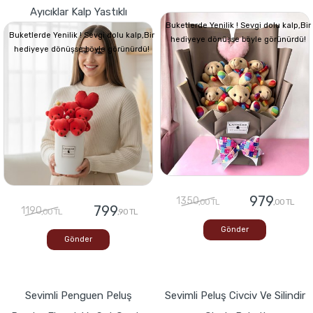
Ayıcıklar Kalp Yastıklı
Buketlerde Yenilik ! Sevgi dolu kalp,Bir
Buketlerde Yenilik ! Sevgi dolu kalp,Bir
hediyeye dönüşse böyle görünürdü!
hediyeye dönüşse böyle görünürdü!
979
1350
,00 TL
,00 TL
799
1190
,00 TL
,90 TL
Gönder
Gönder
Sevimli Penguen Peluş
Sevimli Peluş Civciv Ve Silindir