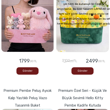
şık hem de kullanışlı bir hediye
arıyorsanız, bu özel tasarım LAYNEAR se
tam size göre! Sevimli peluş civciv ve
Dalin bakım ürünleriyle hazırlanan bu set
hem ihtiyaç hem de mutluluğu bir arad
sunar.
1799
2499
3100
,00 TL
,00 TL
,00 TL
Gönder
Gönder
Premium Pembe Peluş Ayıcık
Premium Özel Seri - Küçük Ve
Kalp Yastıklı Peluş Vazo
Büyük Sevimli Hello Kitty
Tasarımlı Buket
Pembe Kadife Kutuda