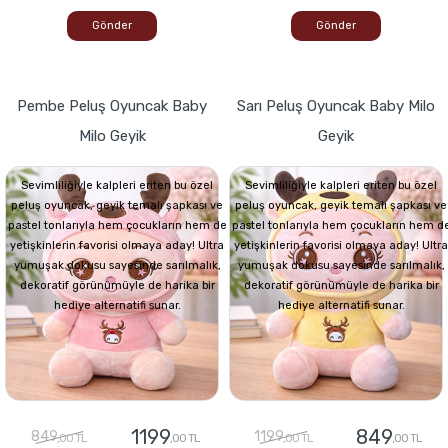
Gönder
Gönder
Pembe Peluş Oyuncak Baby
Sarı Peluş Oyuncak Baby Milo
Milo Geyik
Geyik
Sevimliliğiyle kalpleri eriten bu özel
Sevimliliğiyle kalpleri eriten bu özel
peluş oyuncak, geyik temalı şapkası ve
peluş oyuncak, geyik temalı şapkası ve
pastel tonlarıyla hem çocukların hem de
pastel tonlarıyla hem çocukların hem d
yetişkinlerin favorisi olmaya aday! Ultra
yetişkinlerin favorisi olmaya aday! Ultra
yumuşak dokusu sayesinde sarılmalık,
yumuşak dokusu sayesinde sarılmalık,
dekoratif görünümüyle de harika bir
dekoratif görünümüyle de harika bir
hediye alternatifi sunar.
hediye alternatifi sunar.
1199
849
849
1199
,00 TL
,00 TL
,00 TL
,00 TL