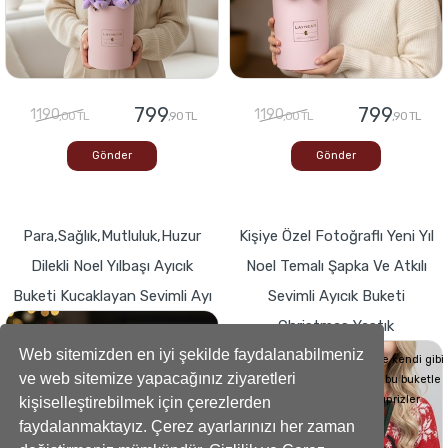
799
799
1190
1190
,00 TL
,90 TL
,00 TL
,90 TL
Gönder
Gönder
Para,Sağlık,Mutluluk,Huzur
Kişiye Özel Fotoğraflı Yeni Yıl
Dilekli Noel Yılbaşı Ayıcık
Noel Temalı Şapka Ve Atkılı
Buketi Kucaklayan Sevimli Ayı
Sevimli Ayıcık Buketi
Christmas Yastık
Buketlerde Yenilik ! Sevgi dolu kalp,Bir
hediyeye dönüşse böyle görünürdü!
Web sitemizden en iyi şekilde faydalanabilmeniz
Sevdiklerinizin Kalplerini de kendi gibi
ve web sitemize yapacağınız ziyaretleri
yumuşacık hale getirecek bu buketle
sevdiklerinize küçük süprizler
kişiselleştirebilmek için çerezlerden
yapabilirsiniz..
faydalanmaktayız. Çerez ayarlarınızı her zaman