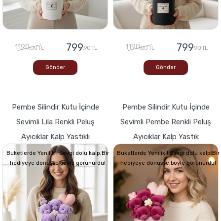
799
799
1190
1190
,00 TL
,90 TL
,00 TL
,90 TL
Gönder
Gönder
Pembe Silindir Kutu İçinde
Pembe Silindir Kutu İçinde
Sevimli Lila Renkli Peluş
Sevimli Pembe Renkli Peluş
Ayıcıklar Kalp Yastıklı
Ayıcıklar Kalp Yastık
Buketlerde Yenilik ! Sevgi dolu kalp,Bir
Buketlerde Yenilik ! Sevgi dolu kalp,Bir
hediyeye dönüşse böyle görünürdü!
hediyeye dönüşse böyle görünürdü!