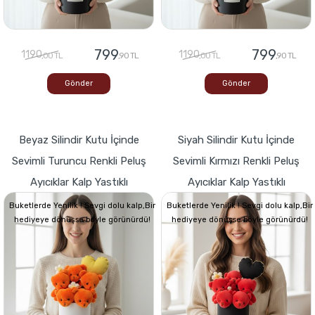
799
799
1190
1190
,00 TL
,90 TL
,00 TL
,90 TL
Gönder
Gönder
Beyaz Silindir Kutu İçinde
Siyah Silindir Kutu İçinde
Sevimli Turuncu Renkli Peluş
Sevimli Kırmızı Renkli Peluş
Ayıcıklar Kalp Yastıklı
Ayıcıklar Kalp Yastıklı
Buketlerde Yenilik ! Sevgi dolu kalp,Bir
Buketlerde Yenilik ! Sevgi dolu kalp,Bir
hediyeye dönüşse böyle görünürdü!
hediyeye dönüşse böyle görünürdü!