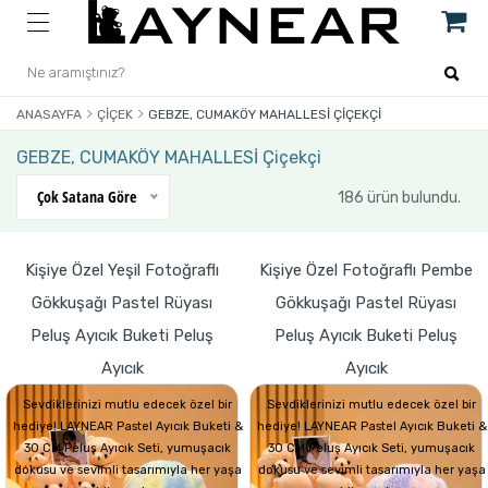
ANASAYFA
ÇIÇEK
GEBZE, CUMAKÖY MAHALLESİ ÇIÇEKÇI
GEBZE, CUMAKÖY MAHALLESİ Çiçekçi
Çok Satana Göre
186 ürün bulundu.
Kişiye Özel Yeşil Fotoğraflı
Kişiye Özel Fotoğraflı Pembe
Gökkuşağı Pastel Rüyası
Gökkuşağı Pastel Rüyası
Peluş Ayıcık Buketi Peluş
Peluş Ayıcık Buketi Peluş
Ayıcık
Ayıcık
Sevdiklerinizi mutlu edecek özel bir
Sevdiklerinizi mutlu edecek özel bir
hediye! LAYNEAR Pastel Ayıcık Buketi &
hediye! LAYNEAR Pastel Ayıcık Buketi &
30 CM Peluş Ayıcık Seti, yumuşacık
30 CM Peluş Ayıcık Seti, yumuşacık
dokusu ve sevimli tasarımıyla her yaşa
dokusu ve sevimli tasarımıyla her yaşa