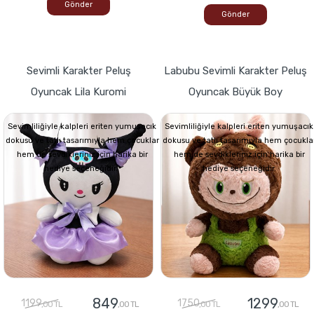
Gönder
Gönder
Sevimli Karakter Peluş
Labubu Sevimli Karakter Peluş
Oyuncak Lila Kuromi
Oyuncak Büyük Boy
Sevimliliğiyle kalpleri eriten yumuşacık
Sevimliliğiyle kalpleri eriten yumuşacık
dokusu ve tatlı tasarımıyla hem çocuklar
dokusu ve tatlı tasarımıyla hem çocukla
hem de sevdikleriniz için harika bir
hem de sevdikleriniz için harika bir
hediye seçeneğidir.
hediye seçeneğidir.
849
1299
1199
1750
,00 TL
,00 TL
,00 TL
,00 TL