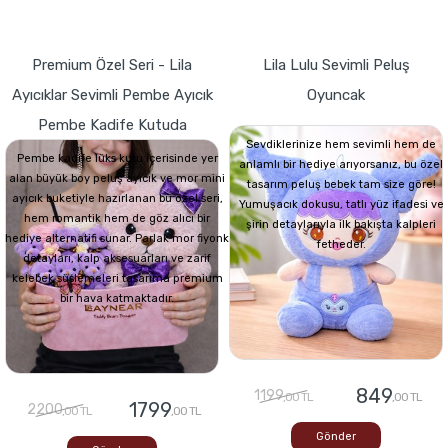
Premium Özel Seri - Lila
Lila Lulu Sevimli Peluş
Ayıcıklar Sevimli Pembe Ayıcık
Oyuncak
Pembe Kadife Kutuda
Sevdiklerinize hem sevimli hem de
Pembe kadife lüks kutu içerisinde yer
anlamlı bir hediye arıyorsanız, bu özel
alan büyük boy peluş ayıcık ve mor mini
tasarım peluş bebek tam size göre!
ayıcık buketiyle hazırlanan bu özel seri,
Yumuşacık dokusu, tatlı yüz ifadesi ve
hem romantik hem de göz alıcı bir
şirin detaylarıyla ilk bakışta kalpleri
hediye alternatifi sunar. Parlak mor fiyonk
fetheder.
detayları, kalp aksesuarları ve zarif
kelebek süslemeleri tasarıma premium
bir hava katmaktadır.
849
1199
,00 TL
,00 TL
1799
2200
,00 TL
,00 TL
Gönder