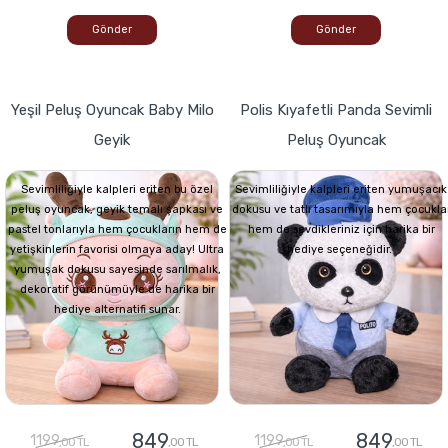
Gönder
Gönder
Yeşil Peluş Oyuncak Baby Milo
Polis Kıyafetli Panda Sevimli
Geyik
Peluş Oyuncak
Sevimliliğiyle kalpleri eriten bu özel
Sevimliliğiyle kalpleri eriten yumuşacık
peluş oyuncak, geyik temalı şapkası ve
dokusu ve tatlı tasarımıyla hem çocukla
pastel tonlarıyla hem çocukların hem de
hem de sevdikleriniz için harika bir
yetişkinlerin favorisi olmaya aday! Ultra
hediye seçeneğidir.
yumuşak dokusu sayesinde sarılmalık,
dekoratif görünümüyle de harika bir
hediye alternatifi sunar.
849
849
1199
1199
,00 TL
,00 TL
,00 TL
,00 TL