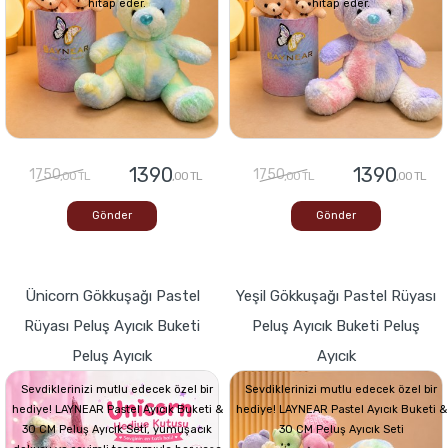
hitap eder.
hitap eder.
1390
1390
1750
1750
,00 TL
,00 TL
,00 TL
,00 TL
Gönder
Gönder
Ünicorn Gökkuşağı Pastel
Yeşil Gökkuşağı Pastel Rüyası
Rüyası Peluş Ayıcık Buketi
Peluş Ayıcık Buketi Peluş
Peluş Ayıcık
Ayıcık
Sevdiklerinizi mutlu edecek özel bir
Sevdiklerinizi mutlu edecek özel bir
hediye! LAYNEAR Pastel Ayıcık Buketi &
hediye! LAYNEAR Pastel Ayıcık Buketi &
30 CM Peluş Ayıcık Seti, yumuşacık
30 CM Peluş Ayıcık Seti