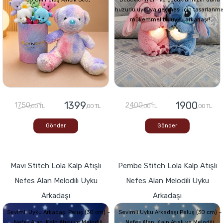
huzurlu uykuya geçmesi için tasarlanmı
mükemmel bir uyku arkadaşı!
1399
1900
1750
2400
,00 TL
,00 TL
,00 TL
,00 TL
Gönder
Gönder
Mavi Stitch Lola Kalp Atışlı
Pembe Stitch Lola Kalp Atışlı
Nefes Alan Melodili Uyku
Nefes Alan Melodili Uyku
Arkadaşı
Arkadaşı
Sevimli Uyku Arkadaşı Peluş (30 cm) –
Sevimli Uyku Arkadaşı Peluş (30 cm) –
Nefes Alan, Kalp Atışlı ve Melodili
Nefes Alan, Kalp Atışlı ve Melodili