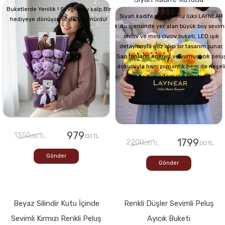
Buketlerde Yenilik ! Sevgi dolu kalp,Bir
Siyah kadife görünümlü lüks LAYNEAR
hediyeye dönüşse böyle görünürdü!
kutu içerisinde yer alan büyük boy seviml
civciv ve mini civciv buketi, LED ışık
detaylarıyla göz alıcı bir tasarım sunar.
Sarı tonların enerjisi ve yumuşacık pelu
dokusuyla hem romantik hem de neşel
bir hediye alternatifi oluşturur.
979
1350
,00 TL
,00 TL
1799
2200
,00 TL
,00 TL
Gönder
Gönder
Beyaz Silindir Kutu İçinde
Renkli Düşler Sevimli Peluş
Sevimli Kırmızı Renkli Peluş
Ayıcık Buketi