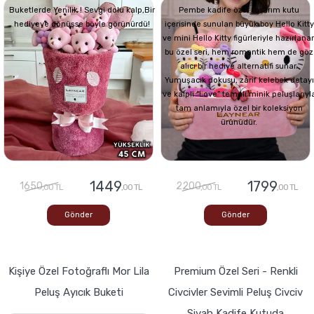
Buketlerde Yenilik ! Sevgi dolu kalp,Bir
Pembe kadife özel tasarım kutu
hediyeye dönüşse böyle görünürdü!
içerisinde sunulan büyük boy Hello Kitty
ve mini Hello Kitty figürleriyle hazırlana
bu özel seri, hem romantik hem de göz
alıcı bir hediye alternatifi sunar.
Yumuşacık dokusu, zarif kelebek detayı
ve kalpli “Love” temalı minik peluşlarıyl
tam anlamıyla özel bir koleksiyon
ürünüdür.
1449
1799
1650
2200
,00 TL
,00 TL
,00 TL
,00 TL
Gönder
Gönder
Kişiye Özel Fotoğraflı Mor Lila
Premium Özel Seri - Renkli
Peluş Ayıcık Buketi
Civcivler Sevimli Peluş Civciv
Siyah Kadife Kutuda