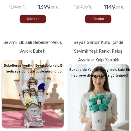
1399
1149
1750
1450
,00 TL
,00 TL
,00 TL
,00 TL
Gönder
Gönder
Sevimli Elbiseli Bebekler Peluş
Beyaz Silindir Kutu İçinde
Ayıcık Buketi
Sevimli Yeşil Renkli Peluş
Ayıcıklar Kalp Yastıklı
Buketlerde Yenilik ! Sevgi dolu kalp,Bir
Buketlerde Yenilik ! Sevgi dolu kalp,Bir
hediyeye dönüşse böyle görünürdü!
hediyeye dönüşse böyle görünürdü!