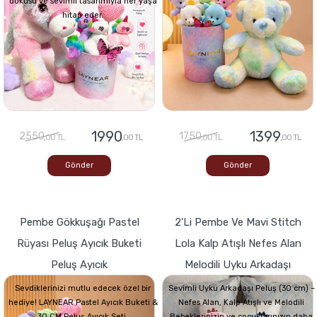
dokusu ve sevimli tasarımıyla her yaşa
hitap eder.
1990
1399
2550
1750
,00 TL
,00 TL
,00 TL
,00 TL
Gönder
Gönder
Pembe Gökkuşağı Pastel
2'li Pembe Ve Mavi Stitch
Rüyası Peluş Ayıcık Buketi
Lola Kalp Atışlı Nefes Alan
Peluş Ayıcık
Melodili Uyku Arkadaşı
Sevdiklerinizi mutlu edecek özel bir
Sevimli Uyku Arkadaşı Peluş (30 cm) –
hediye! LAYNEAR Pastel Ayıcık Buketi &
Nefes Alan, Kalp Atışlı ve Melodili
30 CM Peluş Ayıcık Seti,
Bebeklerinizin ve çocuklarınızın daha