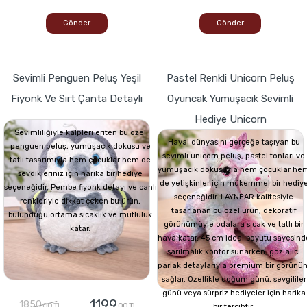
Gönder
Gönder
Sevimli Penguen Peluş Yeşil
Pastel Renkli Unicorn Peluş
Fiyonk Ve Sırt Çanta Detaylı
Oyuncak Yumuşacık Sevimli
Hediye Unicorn
Sevimliliğiyle kalpleri eriten bu özel
Hayal dünyasını gerçeğe taşıyan bu
penguen peluş, yumuşacık dokusu ve
sevimli unicorn peluş, pastel tonları ve
tatlı tasarımıyla hem çocuklar hem de
yumuşacık dokusuyla hem çocuklar he
sevdikleriniz için harika bir hediye
de yetişkinler için mükemmel bir hediy
seçeneğidir. Pembe fiyonk detayı ve canlı
seçeneğidir. LAYNEAR kalitesiyle
renkleriyle dikkat çeken bu ürün,
tasarlanan bu özel ürün, dekoratif
bulunduğu ortama sıcaklık ve mutluluk
görünümüyle odalara sıcak ve tatlı bir
katar.
hava katar. 45 cm ideal boyutu sayesind
sarılmalık konfor sunarken, göz alıcı
parlak detaylarıyla premium bir görünü
sağlar. Özellikle doğum günü, sevgililer
günü veya sürpriz hediyeler için harika
1199
1850
,00 TL
,00 TL
bir tercihtir.