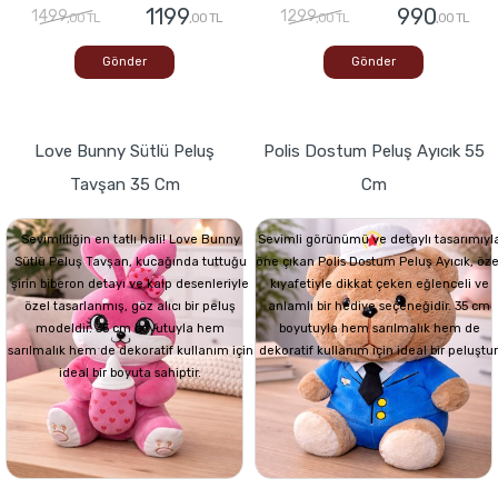
1199
990
1499
1299
,00 TL
,00 TL
,00 TL
,00 TL
Gönder
Gönder
Love Bunny Sütlü Peluş
Polis Dostum Peluş Ayıcık 55
Tavşan 35 Cm
Cm
Sevimliliğin en tatlı hali! Love Bunny
Sevimli görünümü ve detaylı tasarımıyl
Sütlü Peluş Tavşan, kucağında tuttuğu
öne çıkan Polis Dostum Peluş Ayıcık, öze
şirin biberon detayı ve kalp desenleriyle
kıyafetiyle dikkat çeken eğlenceli ve
özel tasarlanmış, göz alıcı bir peluş
anlamlı bir hediye seçeneğidir. 35 cm
modeldir. 35 cm boyutuyla hem
boyutuyla hem sarılmalık hem de
sarılmalık hem de dekoratif kullanım için
dekoratif kullanım için ideal bir peluştur
ideal bir boyuta sahiptir.