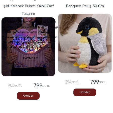
Işıklı Kelebek Buketi Kalpli Zarf
Penguen Peluş 30 Cm
Tasarım
Fotoğrafınızla tamamen size özel hale
gelen bu LED ışıklı kelebek buketi, açıldığı
anda görsel şölen sunar ve duygusal
etkisi yüksek bir hediye deneyimi yaşatır.
ÇiçekSepeti gönderimleri için premium
ve dikkat çekici bir alternatif üründür
799
1190
,00 TL
,90 TL
799
900
,00 TL
,00 TL
Gönder
Gönder