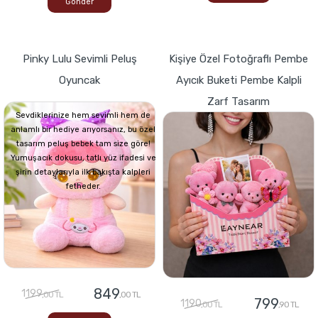
Gönder
Pinky Lulu Sevimli Peluş
Kişiye Özel Fotoğraflı Pembe
Oyuncak
Ayıcık Buketi Pembe Kalpli
Zarf Tasarım
Sevdiklerinize hem sevimli hem de
anlamlı bir hediye arıyorsanız, bu özel
tasarım peluş bebek tam size göre!
Yumuşacık dokusu, tatlı yüz ifadesi ve
şirin detaylarıyla ilk bakışta kalpleri
fetheder.
849
1199
,00 TL
,00 TL
799
1190
,00 TL
,90 TL