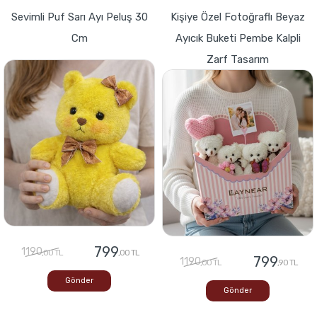
Sevimli Puf Sarı Ayı Peluş 30
Kişiye Özel Fotoğraflı Beyaz
Cm
Ayıcık Buketi Pembe Kalpli
Zarf Tasarım
799
1190
,00 TL
,00 TL
799
1190
,00 TL
,90 TL
Gönder
Gönder