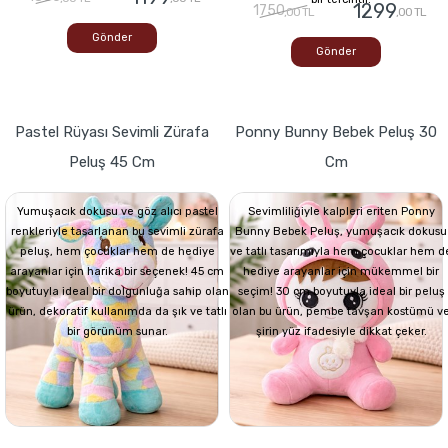
1299
1750
,00 TL
,00 TL
Gönder
Gönder
Pastel Rüyası Sevimli Zürafa
Ponny Bunny Bebek Peluş 30
Peluş 45 Cm
Cm
Yumuşacık dokusu ve göz alıcı pastel
Sevimliliğiyle kalpleri eriten Ponny
renkleriyle tasarlanan bu sevimli zürafa
Bunny Bebek Peluş, yumuşacık dokusu
peluş, hem çocuklar hem de hediye
ve tatlı tasarımıyla hem çocuklar hem d
arayanlar için harika bir seçenek! 45 cm
hediye arayanlar için mükemmel bir
boyutuyla ideal bir dolgunluğa sahip olan
seçim! 30 cm boyutuyla ideal bir peluş
ürün, dekoratif kullanımda da şık ve tatlı
olan bu ürün, pembe tavşan kostümü v
bir görünüm sunar.
şirin yüz ifadesiyle dikkat çeker.