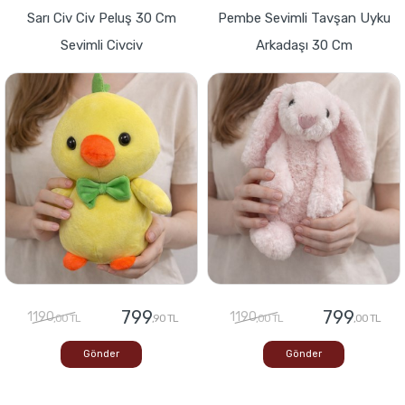
Sarı Civ Civ Peluş 30 Cm
Pembe Sevimli Tavşan Uyku
Sevimli Civciv
Arkadaşı 30 Cm
799
799
1190
1190
,00 TL
,90 TL
,00 TL
,00 TL
Gönder
Gönder