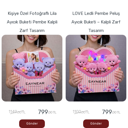
Kişiye Özel Fotoğraflı Lila
LOVE Ledli Pembe Peluş
Ayıcık Buketi Pembe Kalpli
Ayıcık Buketi – Kalpli Zarf
Zarf Tasarım
Tasarım
799
799
1149
1100
,00 TL
,00 TL
,00 TL
,00 TL
Gönder
Gönder