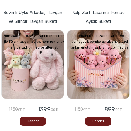
Sevimli Uyku Arkadaşı Tavşan
Kalp Zarf Tasarımlı Pembe
Ve Silindir Tavşan Buketi
Ayıcık Buketi
Yumuşacık dokusu ve zarif pembe tonu
Romantik kalp zarf tasarımı ve
ile 30 cm tavşan peluş, hem romantik
yumuşacık pembe ayıcıklarıyla özel
hem de tatlı bir hediye alternatifi
anları unutulmaz kılan şık bir hediye
1399
899
1750
1150
,00 TL
,00 TL
,00 TL
,00 TL
Gönder
Gönder