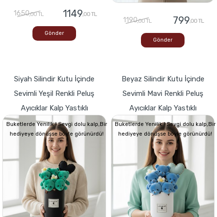
1149
1650
,00 TL
,00 TL
799
1190
,00 TL
,00 TL
Gönder
Gönder
Siyah Silindir Kutu İçinde
Beyaz Silindir Kutu İçinde
Sevimli Yeşil Renkli Peluş
Sevimli Mavi Renkli Peluş
Ayıcıklar Kalp Yastıklı
Ayıcıklar Kalp Yastıklı
Buketlerde Yenilik ! Sevgi dolu kalp,Bir
Buketlerde Yenilik ! Sevgi dolu kalp,Bir
hediyeye dönüşse böyle görünürdü!
hediyeye dönüşse böyle görünürdü!