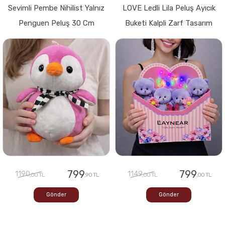
Sevimli Pembe Nihilist Yalnız
LOVE Ledli Lila Peluş Ayıcık
Penguen Peluş 30 Cm
Buketi Kalpli Zarf Tasarım
799
799
1190
1149
,00 TL
,90 TL
,00 TL
,00 TL
Gönder
Gönder