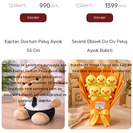
990
1399
1299
1750
,00 TL
,00 TL
,00 TL
,00 TL
Gönder
Gönder
Kaptan Dostum Peluş Ayıcık
Sevimli Elbiseli Civ Civ Peluş
55 Cm
Ayıcık Buketi
Sevimliliği ve karizmatik duruşuyla öne
Buketlerde Yenilik ! Sevgi dolu kalp,Bir
çıkan Kaptan Dostum Peluş Ayıcık, özel
hediyeye dönüşse böyle görünürdü!
üniforma tasarımıyla dikkat çeken
premium bir peluş modeldir. 55 cm büyük
boyutuyla hem sarılmalık hem de
dekoratif kullanım için oldukça ideal ve
gösterişli bir üründür.