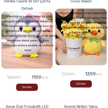
Pembe Fiyonk Ve Sırt Çanta
Civciv Buketi
Detaylı
Yumuşacık dokusu ve tatlı tasarımıyla
Sevimliliğiyle kalpleri eriten bu özel
kalpleri ısıtan 30 cm civciv peluş, hem
penguen peluş, yumuşacık dokusu ve
çocuklar hem de sevdiklerine tatlı bir
tatlı tasarımıyla hem çocuklar hem de
sürpriz yapmak isteyenler için harika bir
sevdikleriniz için harika bir hediye
hediye seçeneği
seçeneğidir. Pembe fiyonk detayı ve canlı
renkleriyle dikkat çeken bu ürün,
bulunduğu ortama sıcaklık ve mutluluk
katar.
1399
1750
,00 TL
,00 TL
1199
1850
,00 TL
,00 TL
Gönder
Gönder
Kişiye Özel Fotoğraflı LED
Sevimli Nihilist Yalnız