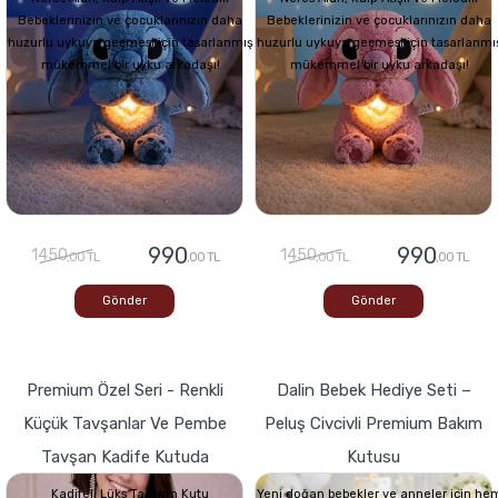
Bebeklerinizin ve çocuklarınızın daha
Bebeklerinizin ve çocuklarınızın daha
huzurlu uykuya geçmesi için tasarlanmış
huzurlu uykuya geçmesi için tasarlanmı
mükemmel bir uyku arkadaşı!
mükemmel bir uyku arkadaşı!
990
990
1450
1450
,00 TL
,00 TL
,00 TL
,00 TL
Gönder
Gönder
Premium Özel Seri - Renkli
Dalin Bebek Hediye Seti –
Küçük Tavşanlar Ve Pembe
Peluş Civcivli Premium Bakım
Tavşan Kadife Kutuda
Kutusu
Kadifeli Lüks Tasarım Kutu
Yeni doğan bebekler ve anneler için he