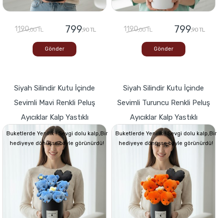
799
799
1190
1190
,00 TL
,90 TL
,00 TL
,90 TL
Gönder
Gönder
Siyah Silindir Kutu İçinde
Siyah Silindir Kutu İçinde
Sevimli Mavi Renkli Peluş
Sevimli Turuncu Renkli Peluş
Ayıcıklar Kalp Yastıklı
Ayıcıklar Kalp Yastıklı
Buketlerde Yenilik ! Sevgi dolu kalp,Bir
Buketlerde Yenilik ! Sevgi dolu kalp,Bir
hediyeye dönüşse böyle görünürdü!
hediyeye dönüşse böyle görünürdü!