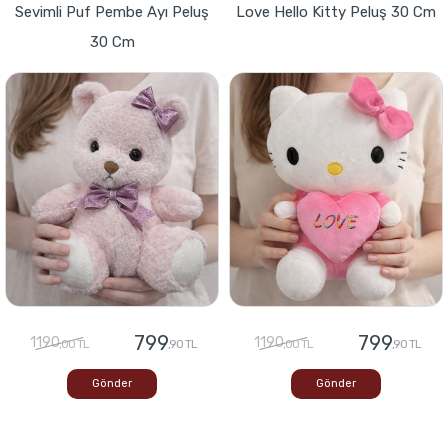
Sevimli Puf Pembe Ayı Peluş
Love Hello Kitty Peluş 30 Cm
30 Cm
799
799
1190
1190
,00 TL
,90 TL
,00 TL
,90 TL
Gönder
Gönder