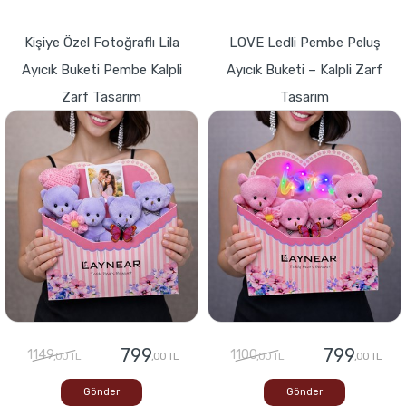
Kişiye Özel Fotoğraflı Lila
LOVE Ledli Pembe Peluş
Ayıcık Buketi Pembe Kalpli
Ayıcık Buketi – Kalpli Zarf
Zarf Tasarım
Tasarım
799
799
1149
1100
,00 TL
,00 TL
,00 TL
,00 TL
Gönder
Gönder