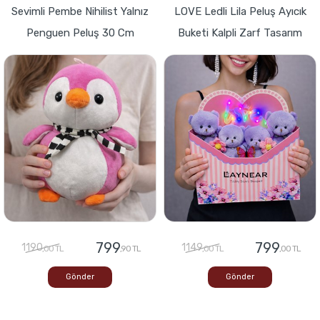
Sevimli Pembe Nihilist Yalnız
LOVE Ledli Lila Peluş Ayıcık
Penguen Peluş 30 Cm
Buketi Kalpli Zarf Tasarım
799
799
1190
1149
,00 TL
,90 TL
,00 TL
,00 TL
Gönder
Gönder