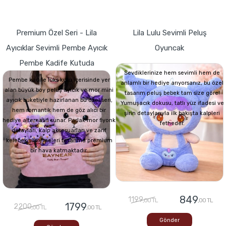
Premium Özel Seri - Lila
Lila Lulu Sevimli Peluş
Ayıcıklar Sevimli Pembe Ayıcık
Oyuncak
Pembe Kadife Kutuda
Sevdiklerinize hem sevimli hem de
Pembe kadife lüks kutu içerisinde yer
anlamlı bir hediye arıyorsanız, bu özel
alan büyük boy peluş ayıcık ve mor mini
tasarım peluş bebek tam size göre!
ayıcık buketiyle hazırlanan bu özel seri,
Yumuşacık dokusu, tatlı yüz ifadesi ve
hem romantik hem de göz alıcı bir
şirin detaylarıyla ilk bakışta kalpleri
hediye alternatifi sunar. Parlak mor fiyonk
fetheder.
detayları, kalp aksesuarları ve zarif
kelebek süslemeleri tasarıma premium
bir hava katmaktadır.
849
1199
,00 TL
,00 TL
1799
2200
,00 TL
,00 TL
Gönder