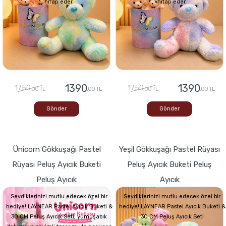
hitap eder.
hitap eder.
1390
1390
1750
1750
,00 TL
,00 TL
,00 TL
,00 TL
Gönder
Gönder
Ünicorn Gökkuşağı Pastel
Yeşil Gökkuşağı Pastel Rüyası
Rüyası Peluş Ayıcık Buketi
Peluş Ayıcık Buketi Peluş
Peluş Ayıcık
Ayıcık
Sevdiklerinizi mutlu edecek özel bir
Sevdiklerinizi mutlu edecek özel bir
hediye! LAYNEAR Pastel Ayıcık Buketi &
hediye! LAYNEAR Pastel Ayıcık Buketi &
30 CM Peluş Ayıcık Seti, yumuşacık
30 CM Peluş Ayıcık Seti