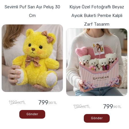
Sevimli Puf Sarı Ayı Peluş 30
Kişiye Özel Fotoğraflı Beyaz
Cm
Ayıcık Buketi Pembe Kalpli
Zarf Tasarım
799
1190
,00 TL
,00 TL
799
1190
,00 TL
,90 TL
Gönder
Gönder