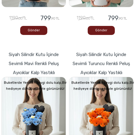
799
799
1190
1190
,00 TL
,90 TL
,00 TL
,90 TL
Gönder
Gönder
Siyah Silindir Kutu İçinde
Siyah Silindir Kutu İçinde
Sevimli Mavi Renkli Peluş
Sevimli Turuncu Renkli Peluş
Ayıcıklar Kalp Yastıklı
Ayıcıklar Kalp Yastıklı
Buketlerde Yenilik ! Sevgi dolu kalp,Bir
Buketlerde Yenilik ! Sevgi dolu kalp,Bir
hediyeye dönüşse böyle görünürdü!
hediyeye dönüşse böyle görünürdü!