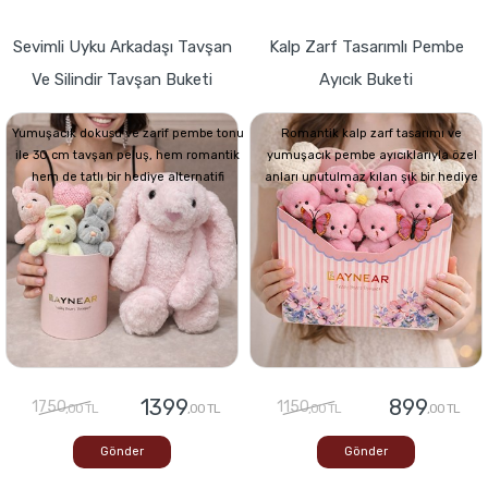
Sevimli Uyku Arkadaşı Tavşan
Kalp Zarf Tasarımlı Pembe
Ve Silindir Tavşan Buketi
Ayıcık Buketi
Yumuşacık dokusu ve zarif pembe tonu
Romantik kalp zarf tasarımı ve
ile 30 cm tavşan peluş, hem romantik
yumuşacık pembe ayıcıklarıyla özel
hem de tatlı bir hediye alternatifi
anları unutulmaz kılan şık bir hediye
1399
899
1750
1150
,00 TL
,00 TL
,00 TL
,00 TL
Gönder
Gönder