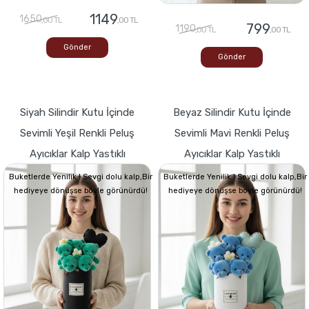
1149
1650
,00 TL
,00 TL
799
1190
,00 TL
,00 TL
Gönder
Gönder
Siyah Silindir Kutu İçinde
Beyaz Silindir Kutu İçinde
Sevimli Yeşil Renkli Peluş
Sevimli Mavi Renkli Peluş
Ayıcıklar Kalp Yastıklı
Ayıcıklar Kalp Yastıklı
Buketlerde Yenilik ! Sevgi dolu kalp,Bir
Buketlerde Yenilik ! Sevgi dolu kalp,Bir
hediyeye dönüşse böyle görünürdü!
hediyeye dönüşse böyle görünürdü!