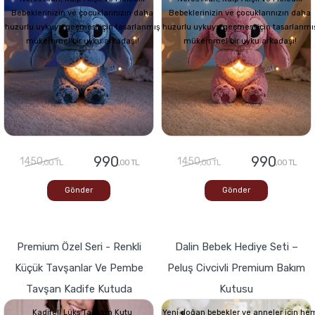
Bebeklerinizin ve çocuklarınızın daha
Bebeklerinizin ve çocuklarınızın daha
huzurlu uykuya geçmesi için tasarlanmış
huzurlu uykuya geçmesi için tasarlanmı
mükemmel bir uyku arkadaşı!
mükemmel bir uyku arkadaşı!
990
990
1450
1450
,00 TL
,00 TL
,00 TL
,00 TL
Gönder
Gönder
Premium Özel Seri - Renkli
Dalin Bebek Hediye Seti –
Küçük Tavşanlar Ve Pembe
Peluş Civcivli Premium Bakım
Tavşan Kadife Kutuda
Kutusu
Kadifeli Lüks Tasarım Kutu
Yeni doğan bebekler ve anneler için he