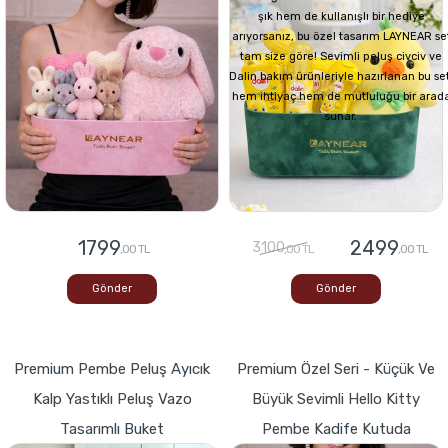
şık hem de kullanışlı bir hediye
arıyorsanız, bu özel tasarım LAYNEAR se
tam size göre! Sevimli peluş civciv ve
Dalin bakım ürünleriyle hazırlanan bu set
hem ihtiyaç hem de mutluluğu bir arad
sunar.
1799
2499
3100
,00 TL
,00 TL
,00 TL
Gönder
Gönder
Premium Pembe Peluş Ayıcık
Premium Özel Seri - Küçük Ve
Kalp Yastıklı Peluş Vazo
Büyük Sevimli Hello Kitty
Tasarımlı Buket
Pembe Kadife Kutuda