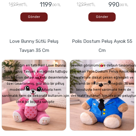
1199
990
1499
1299
,00 TL
,00 TL
,00 TL
,00 TL
Gönder
Gönder
Love Bunny Sütlü Peluş
Polis Dostum Peluş Ayıcık 55
Tavşan 35 Cm
Cm
Sevimliliğin en tatlı hali! Love Bunny
Sevimli görünümü ve detaylı tasarımıyl
Sütlü Peluş Tavşan, kucağında tuttuğu
öne çıkan Polis Dostum Peluş Ayıcık, öze
şirin biberon detayı ve kalp desenleriyle
kıyafetiyle dikkat çeken eğlenceli ve
özel tasarlanmış, göz alıcı bir peluş
anlamlı bir hediye seçeneğidir. 35 cm
modeldir. 35 cm boyutuyla hem
boyutuyla hem sarılmalık hem de
sarılmalık hem de dekoratif kullanım için
dekoratif kullanım için ideal bir peluştur
ideal bir boyuta sahiptir.