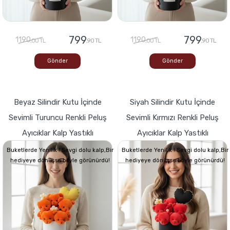
799
799
1190
1190
,00 TL
,90 TL
,00 TL
,90 TL
Gönder
Gönder
Beyaz Silindir Kutu İçinde
Siyah Silindir Kutu İçinde
Sevimli Turuncu Renkli Peluş
Sevimli Kırmızı Renkli Peluş
Ayıcıklar Kalp Yastıklı
Ayıcıklar Kalp Yastıklı
Buketlerde Yenilik ! Sevgi dolu kalp,Bir
Buketlerde Yenilik ! Sevgi dolu kalp,Bir
hediyeye dönüşse böyle görünürdü!
hediyeye dönüşse böyle görünürdü!