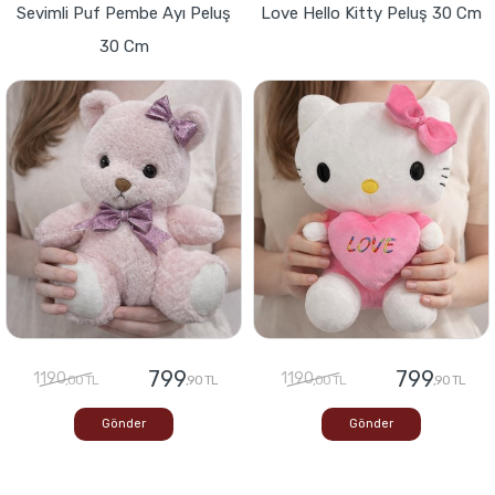
Sevimli Puf Pembe Ayı Peluş
Love Hello Kitty Peluş 30 Cm
30 Cm
799
799
1190
1190
,00 TL
,90 TL
,00 TL
,90 TL
Gönder
Gönder