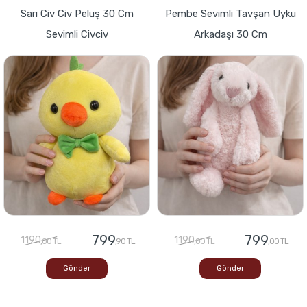
Sarı Civ Civ Peluş 30 Cm
Pembe Sevimli Tavşan Uyku
Sevimli Civciv
Arkadaşı 30 Cm
799
799
1190
1190
,00 TL
,90 TL
,00 TL
,00 TL
Gönder
Gönder