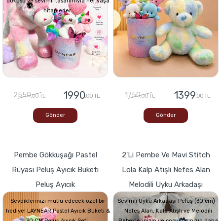
dokusu ve sevimli tasarımıyla her yaşa
hitap eder.
1990
1399
2550
1750
,00 TL
,00 TL
,00 TL
,00 TL
Gönder
Gönder
Pembe Gökkuşağı Pastel
2'li Pembe Ve Mavi Stitch
Rüyası Peluş Ayıcık Buketi
Lola Kalp Atışlı Nefes Alan
Peluş Ayıcık
Melodili Uyku Arkadaşı
Sevdiklerinizi mutlu edecek özel bir
Sevimli Uyku Arkadaşı Peluş (30 cm) –
hediye! LAYNEAR Pastel Ayıcık Buketi &
Nefes Alan, Kalp Atışlı ve Melodili
30 CM Peluş Ayıcık Seti,
Bebeklerinizin ve çocuklarınızın daha