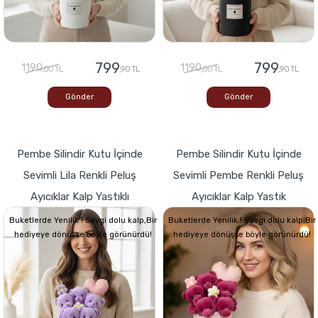
799
799
1190
1190
,00 TL
,90 TL
,00 TL
,90 TL
Gönder
Gönder
Pembe Silindir Kutu İçinde
Pembe Silindir Kutu İçinde
Sevimli Lila Renkli Peluş
Sevimli Pembe Renkli Peluş
Ayıcıklar Kalp Yastıklı
Ayıcıklar Kalp Yastık
Buketlerde Yenilik ! Sevgi dolu kalp,Bir
Buketlerde Yenilik ! Sevgi dolu kalp,Bir
hediyeye dönüşse böyle görünürdü!
hediyeye dönüşse böyle görünürdü!