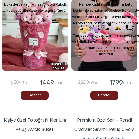
Buketlerde Yenilik ! Sevgi dolu kalp,Bir
Pembe kadife özel tasarım kutu
hediyeye dönüşse böyle görünürdü!
içerisinde sunulan büyük boy Hello Kitty
ve mini Hello Kitty figürleriyle hazırlana
bu özel seri, hem romantik hem de göz
alıcı bir hediye alternatifi sunar.
Yumuşacık dokusu, zarif kelebek detayı
ve kalpli “Love” temalı minik peluşlarıyl
tam anlamıyla özel bir koleksiyon
ürünüdür.
1449
1799
1650
2200
,00 TL
,00 TL
,00 TL
,00 TL
Gönder
Gönder
Kişiye Özel Fotoğraflı Mor Lila
Premium Özel Seri - Renkli
Peluş Ayıcık Buketi
Civcivler Sevimli Peluş Civciv
Siyah Kadife Kutuda