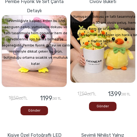
Pembe Fiyonk Ve Sırt Çanta
Civciv Buketi
Detaylı
Yumuşacık dokusu ve tatlı tasarımıyla
Sevimliliğiyle kalpleri eriten bu özel
kalpleri ısıtan 30 cm civciv peluş, hem
penguen peluş, yumuşacık dokusu ve
çocuklar hem de sevdiklerine tatlı bir
tatlı tasarımıyla hem çocuklar hem de
sürpriz yapmak isteyenler için harika bir
sevdikleriniz için harika bir hediye
hediye seçeneği
seçeneğidir. Pembe fiyonk detayı ve canlı
renkleriyle dikkat çeken bu ürün,
bulunduğu ortama sıcaklık ve mutluluk
katar.
1399
1750
,00 TL
,00 TL
1199
1850
,00 TL
,00 TL
Gönder
Gönder
Kişiye Özel Fotoğraflı LED
Sevimli Nihilist Yalnız