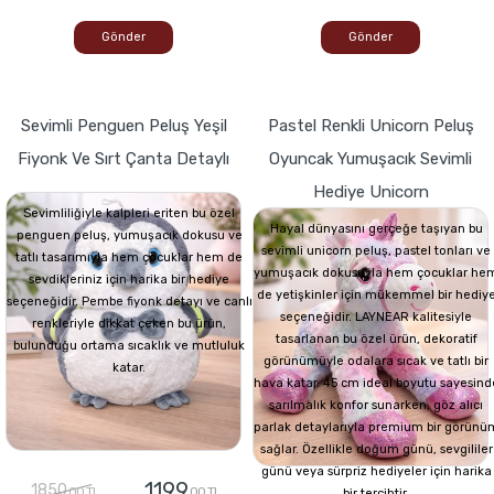
Gönder
Gönder
Sevimli Penguen Peluş Yeşil
Pastel Renkli Unicorn Peluş
Fiyonk Ve Sırt Çanta Detaylı
Oyuncak Yumuşacık Sevimli
Hediye Unicorn
Sevimliliğiyle kalpleri eriten bu özel
Hayal dünyasını gerçeğe taşıyan bu
penguen peluş, yumuşacık dokusu ve
sevimli unicorn peluş, pastel tonları ve
tatlı tasarımıyla hem çocuklar hem de
yumuşacık dokusuyla hem çocuklar he
sevdikleriniz için harika bir hediye
de yetişkinler için mükemmel bir hediy
seçeneğidir. Pembe fiyonk detayı ve canlı
seçeneğidir. LAYNEAR kalitesiyle
renkleriyle dikkat çeken bu ürün,
tasarlanan bu özel ürün, dekoratif
bulunduğu ortama sıcaklık ve mutluluk
görünümüyle odalara sıcak ve tatlı bir
katar.
hava katar. 45 cm ideal boyutu sayesind
sarılmalık konfor sunarken, göz alıcı
parlak detaylarıyla premium bir görünü
sağlar. Özellikle doğum günü, sevgililer
günü veya sürpriz hediyeler için harika
1199
1850
,00 TL
,00 TL
bir tercihtir.