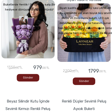
Buketlerde Yenilik ! Sevgi dolu kalp,Bir
Siyah kadife görünümlü lüks LAYNEAR
hediyeye dönüşse böyle görünürdü!
kutu içerisinde yer alan büyük boy seviml
civciv ve mini civciv buketi, LED ışık
detaylarıyla göz alıcı bir tasarım sunar.
Sarı tonların enerjisi ve yumuşacık pelu
dokusuyla hem romantik hem de neşel
bir hediye alternatifi oluşturur.
979
1350
,00 TL
,00 TL
1799
2200
,00 TL
,00 TL
Gönder
Gönder
Beyaz Silindir Kutu İçinde
Renkli Düşler Sevimli Peluş
Sevimli Kırmızı Renkli Peluş
Ayıcık Buketi