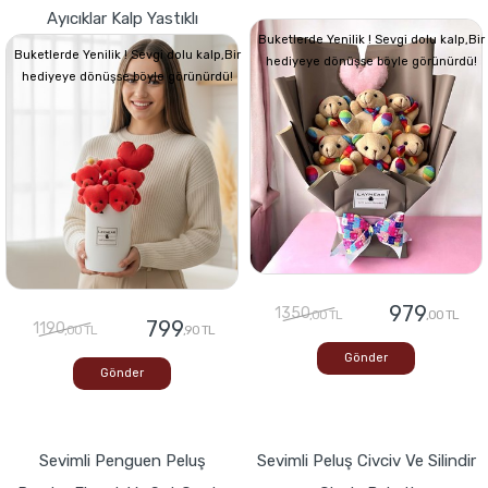
Ayıcıklar Kalp Yastıklı
Buketlerde Yenilik ! Sevgi dolu kalp,Bir
Buketlerde Yenilik ! Sevgi dolu kalp,Bir
hediyeye dönüşse böyle görünürdü!
hediyeye dönüşse böyle görünürdü!
979
1350
,00 TL
,00 TL
799
1190
,00 TL
,90 TL
Gönder
Gönder
Sevimli Penguen Peluş
Sevimli Peluş Civciv Ve Silindir