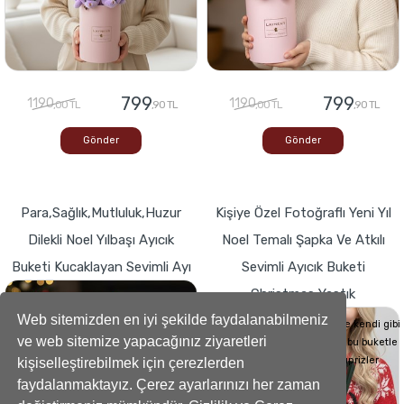
799
799
1190
1190
,00 TL
,90 TL
,00 TL
,90 TL
Gönder
Gönder
Para,Sağlık,Mutluluk,Huzur
Kişiye Özel Fotoğraflı Yeni Yıl
Dilekli Noel Yılbaşı Ayıcık
Noel Temalı Şapka Ve Atkılı
Buketi Kucaklayan Sevimli Ayı
Sevimli Ayıcık Buketi
Christmas Yastık
Buketlerde Yenilik ! Sevgi dolu kalp,Bir
hediyeye dönüşse böyle görünürdü!
Web sitemizden en iyi şekilde faydalanabilmeniz
Sevdiklerinizin Kalplerini de kendi gibi
ve web sitemize yapacağınız ziyaretleri
yumuşacık hale getirecek bu buketle
sevdiklerinize küçük süprizler
kişiselleştirebilmek için çerezlerden
yapabilirsiniz..
faydalanmaktayız. Çerez ayarlarınızı her zaman