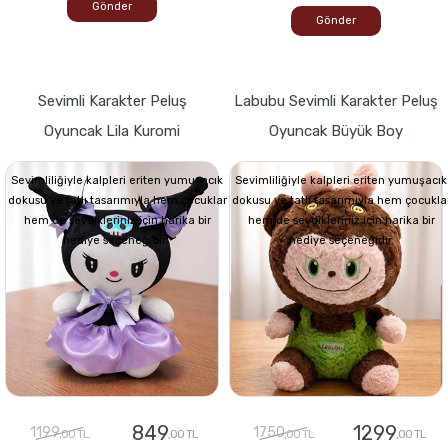
Gönder
Gönder
Sevimli Karakter Peluş
Labubu Sevimli Karakter Peluş
Oyuncak Lila Kuromi
Oyuncak Büyük Boy
Sevimliliğiyle kalpleri eriten yumuşacık
Sevimliliğiyle kalpleri eriten yumuşacık
dokusu ve tatlı tasarımıyla hem çocuklar
dokusu ve tatlı tasarımıyla hem çocukla
hem de sevdikleriniz için harika bir
hem de sevdikleriniz için harika bir
hediye seçeneğidir.
hediye seçeneğidir.
849
1299
1199
1750
,00 TL
,00 TL
,00 TL
,00 TL