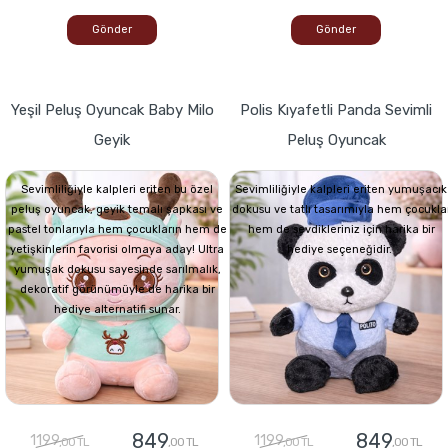
Gönder
Gönder
Yeşil Peluş Oyuncak Baby Milo
Polis Kıyafetli Panda Sevimli
Geyik
Peluş Oyuncak
Sevimliliğiyle kalpleri eriten bu özel
Sevimliliğiyle kalpleri eriten yumuşacık
peluş oyuncak, geyik temalı şapkası ve
dokusu ve tatlı tasarımıyla hem çocukla
pastel tonlarıyla hem çocukların hem de
hem de sevdikleriniz için harika bir
yetişkinlerin favorisi olmaya aday! Ultra
hediye seçeneğidir.
yumuşak dokusu sayesinde sarılmalık,
dekoratif görünümüyle de harika bir
hediye alternatifi sunar.
849
849
1199
1199
,00 TL
,00 TL
,00 TL
,00 TL