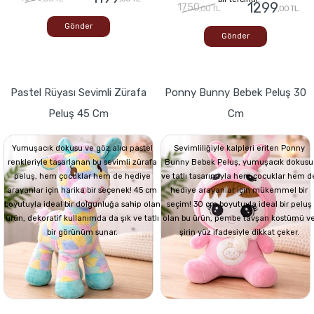
1299
1750
,00 TL
,00 TL
Gönder
Gönder
Pastel Rüyası Sevimli Zürafa
Ponny Bunny Bebek Peluş 30
Peluş 45 Cm
Cm
Yumuşacık dokusu ve göz alıcı pastel
Sevimliliğiyle kalpleri eriten Ponny
renkleriyle tasarlanan bu sevimli zürafa
Bunny Bebek Peluş, yumuşacık dokusu
peluş, hem çocuklar hem de hediye
ve tatlı tasarımıyla hem çocuklar hem d
arayanlar için harika bir seçenek! 45 cm
hediye arayanlar için mükemmel bir
boyutuyla ideal bir dolgunluğa sahip olan
seçim! 30 cm boyutuyla ideal bir peluş
ürün, dekoratif kullanımda da şık ve tatlı
olan bu ürün, pembe tavşan kostümü v
bir görünüm sunar.
şirin yüz ifadesiyle dikkat çeker.