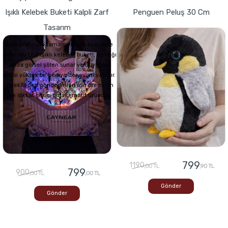
Işıklı Kelebek Buketi Kalpli Zarf
Penguen Peluş 30 Cm
Tasarım
Fotoğrafınızla tamamen size özel hale
gelen bu LED ışıklı kelebek buketi, açıldığı
anda görsel şölen sunar ve duygusal
etkisi yüksek bir hediye deneyimi yaşatır.
ÇiçekSepeti gönderimleri için premium
ve dikkat çekici bir alternatif üründür
799
1190
,00 TL
,90 TL
799
900
,00 TL
,00 TL
Gönder
Gönder