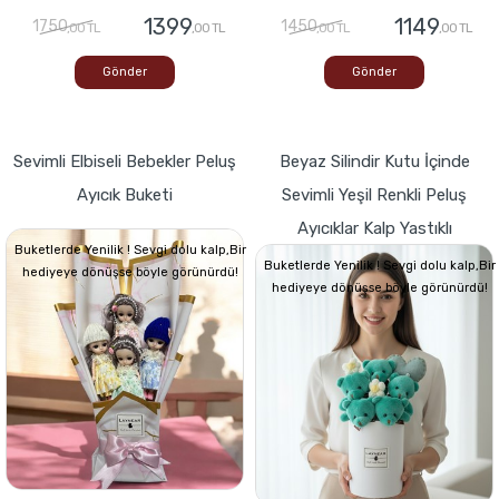
1399
1149
1750
1450
,00 TL
,00 TL
,00 TL
,00 TL
Gönder
Gönder
Sevimli Elbiseli Bebekler Peluş
Beyaz Silindir Kutu İçinde
Ayıcık Buketi
Sevimli Yeşil Renkli Peluş
Ayıcıklar Kalp Yastıklı
Buketlerde Yenilik ! Sevgi dolu kalp,Bir
Buketlerde Yenilik ! Sevgi dolu kalp,Bir
hediyeye dönüşse böyle görünürdü!
hediyeye dönüşse böyle görünürdü!