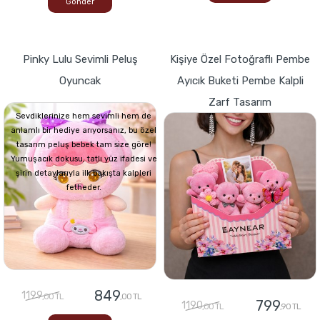
Gönder
Pinky Lulu Sevimli Peluş
Kişiye Özel Fotoğraflı Pembe
Oyuncak
Ayıcık Buketi Pembe Kalpli
Zarf Tasarım
Sevdiklerinize hem sevimli hem de
anlamlı bir hediye arıyorsanız, bu özel
tasarım peluş bebek tam size göre!
Yumuşacık dokusu, tatlı yüz ifadesi ve
şirin detaylarıyla ilk bakışta kalpleri
fetheder.
849
1199
,00 TL
,00 TL
799
1190
,00 TL
,90 TL