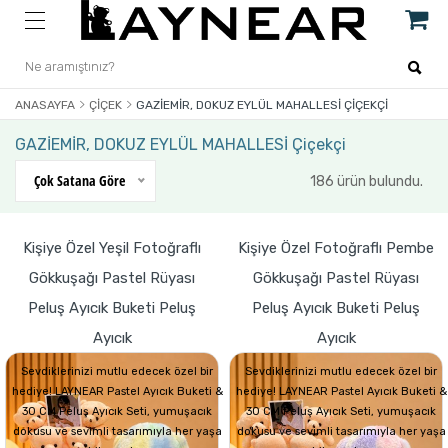
ANASAYFA
ÇIÇEK
GAZİEMİR, DOKUZ EYLÜL MAHALLESİ ÇIÇEKÇI
GAZİEMİR, DOKUZ EYLÜL MAHALLESİ Çiçekçi
Çok Satana Göre
186 ürün bulundu.
Kişiye Özel Yeşil Fotoğraflı
Kişiye Özel Fotoğraflı Pembe
Gökkuşağı Pastel Rüyası
Gökkuşağı Pastel Rüyası
Peluş Ayıcık Buketi Peluş
Peluş Ayıcık Buketi Peluş
Ayıcık
Ayıcık
Sevdiklerinizi mutlu edecek özel bir
Sevdiklerinizi mutlu edecek özel bir
hediye! LAYNEAR Pastel Ayıcık Buketi &
hediye! LAYNEAR Pastel Ayıcık Buketi &
30 CM Peluş Ayıcık Seti, yumuşacık
30 CM Peluş Ayıcık Seti, yumuşacık
dokusu ve sevimli tasarımıyla her yaşa
dokusu ve sevimli tasarımıyla her yaşa