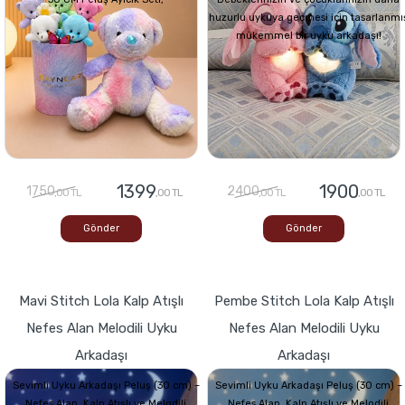
huzurlu uykuya geçmesi için tasarlanmı
mükemmel bir uyku arkadaşı!
1399
1900
1750
2400
,00 TL
,00 TL
,00 TL
,00 TL
Gönder
Gönder
Mavi Stitch Lola Kalp Atışlı
Pembe Stitch Lola Kalp Atışlı
Nefes Alan Melodili Uyku
Nefes Alan Melodili Uyku
Arkadaşı
Arkadaşı
Sevimli Uyku Arkadaşı Peluş (30 cm) –
Sevimli Uyku Arkadaşı Peluş (30 cm) –
Nefes Alan, Kalp Atışlı ve Melodili
Nefes Alan, Kalp Atışlı ve Melodili