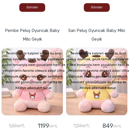
Gönder
Gönder
Pembe Peluş Oyuncak Baby
Sarı Peluş Oyuncak Baby Milo
Milo Geyik
Geyik
Sevimliliğiyle kalpleri eriten bu özel
Sevimliliğiyle kalpleri eriten bu özel
peluş oyuncak, geyik temalı şapkası ve
peluş oyuncak, geyik temalı şapkası ve
pastel tonlarıyla hem çocukların hem de
pastel tonlarıyla hem çocukların hem d
yetişkinlerin favorisi olmaya aday! Ultra
yetişkinlerin favorisi olmaya aday! Ultra
yumuşak dokusu sayesinde sarılmalık,
yumuşak dokusu sayesinde sarılmalık,
dekoratif görünümüyle de harika bir
dekoratif görünümüyle de harika bir
hediye alternatifi sunar.
hediye alternatifi sunar.
1199
849
849
1199
,00 TL
,00 TL
,00 TL
,00 TL