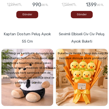
990
1399
1299
1750
,00 TL
,00 TL
,00 TL
,00 TL
Gönder
Gönder
Kaptan Dostum Peluş Ayıcık
Sevimli Elbiseli Civ Civ Peluş
55 Cm
Ayıcık Buketi
Sevimliliği ve karizmatik duruşuyla öne
Buketlerde Yenilik ! Sevgi dolu kalp,Bir
çıkan Kaptan Dostum Peluş Ayıcık, özel
hediyeye dönüşse böyle görünürdü!
üniforma tasarımıyla dikkat çeken
premium bir peluş modeldir. 55 cm büyük
boyutuyla hem sarılmalık hem de
dekoratif kullanım için oldukça ideal ve
gösterişli bir üründür.