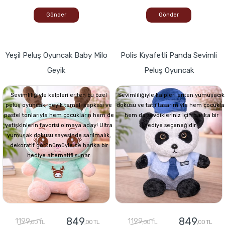
Gönder
Gönder
Yeşil Peluş Oyuncak Baby Milo
Polis Kıyafetli Panda Sevimli
Geyik
Peluş Oyuncak
Sevimliliğiyle kalpleri eriten bu özel
Sevimliliğiyle kalpleri eriten yumuşacık
peluş oyuncak, geyik temalı şapkası ve
dokusu ve tatlı tasarımıyla hem çocukla
pastel tonlarıyla hem çocukların hem de
hem de sevdikleriniz için harika bir
yetişkinlerin favorisi olmaya aday! Ultra
hediye seçeneğidir.
yumuşak dokusu sayesinde sarılmalık,
dekoratif görünümüyle de harika bir
hediye alternatifi sunar.
849
849
1199
1199
,00 TL
,00 TL
,00 TL
,00 TL