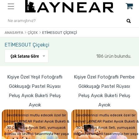
ANASAYFA
ÇIÇEK
ETİMESGUT ÇIÇEKÇI
ETİMESGUT Çiçekçi
Çok Satana Göre
186 ürün bulundu.
Kişiye Özel Yeşil Fotoğraflı
Kişiye Özel Fotoğraflı Pembe
Gökkuşağı Pastel Rüyası
Gökkuşağı Pastel Rüyası
Peluş Ayıcık Buketi Peluş
Peluş Ayıcık Buketi Peluş
Ayıcık
Ayıcık
Sevdiklerinizi mutlu edecek özel bir
Sevdiklerinizi mutlu edecek özel bir
hediye! LAYNEAR Pastel Ayıcık Buketi &
hediye! LAYNEAR Pastel Ayıcık Buketi &
30 CM Peluş Ayıcık Seti, yumuşacık
30 CM Peluş Ayıcık Seti, yumuşacık
dokusu ve sevimli tasarımıyla her yaşa
dokusu ve sevimli tasarımıyla her yaşa