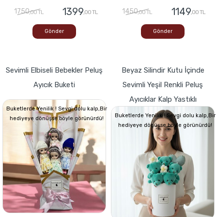
1399
1149
1750
1450
,00 TL
,00 TL
,00 TL
,00 TL
Gönder
Gönder
Sevimli Elbiseli Bebekler Peluş
Beyaz Silindir Kutu İçinde
Ayıcık Buketi
Sevimli Yeşil Renkli Peluş
Ayıcıklar Kalp Yastıklı
Buketlerde Yenilik ! Sevgi dolu kalp,Bir
Buketlerde Yenilik ! Sevgi dolu kalp,Bir
hediyeye dönüşse böyle görünürdü!
hediyeye dönüşse böyle görünürdü!