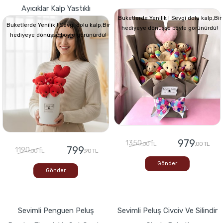
Ayıcıklar Kalp Yastıklı
Buketlerde Yenilik ! Sevgi dolu kalp,Bir
Buketlerde Yenilik ! Sevgi dolu kalp,Bir
hediyeye dönüşse böyle görünürdü!
hediyeye dönüşse böyle görünürdü!
979
1350
,00 TL
,00 TL
799
1190
,00 TL
,90 TL
Gönder
Gönder
Sevimli Penguen Peluş
Sevimli Peluş Civciv Ve Silindir