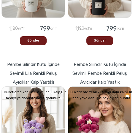
799
799
1190
1190
,00 TL
,90 TL
,00 TL
,90 TL
Gönder
Gönder
Pembe Silindir Kutu İçinde
Pembe Silindir Kutu İçinde
Sevimli Lila Renkli Peluş
Sevimli Pembe Renkli Peluş
Ayıcıklar Kalp Yastıklı
Ayıcıklar Kalp Yastık
Buketlerde Yenilik ! Sevgi dolu kalp,Bir
Buketlerde Yenilik ! Sevgi dolu kalp,Bir
hediyeye dönüşse böyle görünürdü!
hediyeye dönüşse böyle görünürdü!