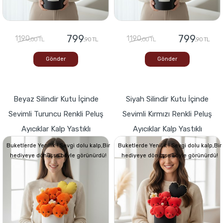
799
799
1190
1190
,00 TL
,90 TL
,00 TL
,90 TL
Gönder
Gönder
Beyaz Silindir Kutu İçinde
Siyah Silindir Kutu İçinde
Sevimli Turuncu Renkli Peluş
Sevimli Kırmızı Renkli Peluş
Ayıcıklar Kalp Yastıklı
Ayıcıklar Kalp Yastıklı
Buketlerde Yenilik ! Sevgi dolu kalp,Bir
Buketlerde Yenilik ! Sevgi dolu kalp,Bir
hediyeye dönüşse böyle görünürdü!
hediyeye dönüşse böyle görünürdü!