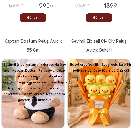
990
1399
1299
1750
,00 TL
,00 TL
,00 TL
,00 TL
Gönder
Gönder
Kaptan Dostum Peluş Ayıcık
Sevimli Elbiseli Civ Civ Peluş
55 Cm
Ayıcık Buketi
Sevimliliği ve karizmatik duruşuyla öne
Buketlerde Yenilik ! Sevgi dolu kalp,Bir
çıkan Kaptan Dostum Peluş Ayıcık, özel
hediyeye dönüşse böyle görünürdü!
üniforma tasarımıyla dikkat çeken
premium bir peluş modeldir. 55 cm büyük
boyutuyla hem sarılmalık hem de
dekoratif kullanım için oldukça ideal ve
gösterişli bir üründür.