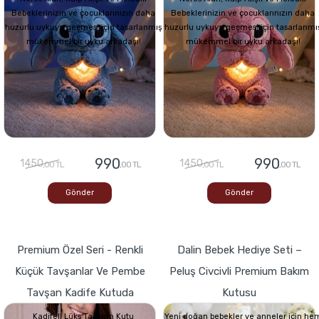
Bebeklerinizin ve çocuklarınızın daha
Bebeklerinizin ve çocuklarınızın daha
huzurlu uykuya geçmesi için tasarlanmış
huzurlu uykuya geçmesi için tasarlanmı
mükemmel bir uyku arkadaşı!
mükemmel bir uyku arkadaşı!
990
990
1450
1450
,00 TL
,00 TL
,00 TL
,00 TL
Gönder
Gönder
Premium Özel Seri - Renkli
Dalin Bebek Hediye Seti –
Küçük Tavşanlar Ve Pembe
Peluş Civcivli Premium Bakım
Tavşan Kadife Kutuda
Kutusu
Kadifeli Lüks Tasarım Kutu
Yeni doğan bebekler ve anneler için he