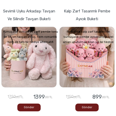
Sevimli Uyku Arkadaşı Tavşan
Kalp Zarf Tasarımlı Pembe
Ve Silindir Tavşan Buketi
Ayıcık Buketi
Yumuşacık dokusu ve zarif pembe tonu
Romantik kalp zarf tasarımı ve
ile 30 cm tavşan peluş, hem romantik
yumuşacık pembe ayıcıklarıyla özel
hem de tatlı bir hediye alternatifi
anları unutulmaz kılan şık bir hediye
1399
899
1750
1150
,00 TL
,00 TL
,00 TL
,00 TL
Gönder
Gönder