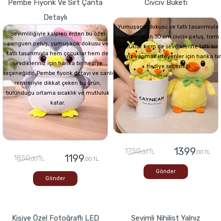
Pembe Fiyonk Ve Sırt Çanta
Civciv Buketi
Detaylı
Yumuşacık dokusu ve tatlı tasarımıyla
Sevimliliğiyle kalpleri eriten bu özel
kalpleri ısıtan 30 cm civciv peluş, hem
penguen peluş, yumuşacık dokusu ve
çocuklar hem de sevdiklerine tatlı bir
tatlı tasarımıyla hem çocuklar hem de
sürpriz yapmak isteyenler için harika bir
sevdikleriniz için harika bir hediye
hediye seçeneği
seçeneğidir. Pembe fiyonk detayı ve canlı
renkleriyle dikkat çeken bu ürün,
bulunduğu ortama sıcaklık ve mutluluk
katar.
1399
1750
,00 TL
,00 TL
1199
1850
,00 TL
,00 TL
Gönder
Gönder
Kişiye Özel Fotoğraflı LED
Sevimli Nihilist Yalnız