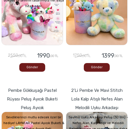
dokusu ve sevimli tasarımıyla her yaşa
hitap eder.
1990
1399
2550
1750
,00 TL
,00 TL
,00 TL
,00 TL
Gönder
Gönder
Pembe Gökkuşağı Pastel
2'li Pembe Ve Mavi Stitch
Rüyası Peluş Ayıcık Buketi
Lola Kalp Atışlı Nefes Alan
Peluş Ayıcık
Melodili Uyku Arkadaşı
Sevdiklerinizi mutlu edecek özel bir
Sevimli Uyku Arkadaşı Peluş (30 cm) –
hediye! LAYNEAR Pastel Ayıcık Buketi &
Nefes Alan, Kalp Atışlı ve Melodili
30 CM Peluş Ayıcık Seti,
Bebeklerinizin ve çocuklarınızın daha