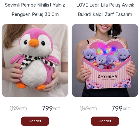
Sevimli Pembe Nihilist Yalnız
LOVE Ledli Lila Peluş Ayıcık
Penguen Peluş 30 Cm
Buketi Kalpli Zarf Tasarım
799
799
1190
1149
,00 TL
,90 TL
,00 TL
,00 TL
Gönder
Gönder