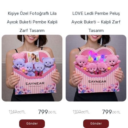
Kişiye Özel Fotoğraflı Lila
LOVE Ledli Pembe Peluş
Ayıcık Buketi Pembe Kalpli
Ayıcık Buketi – Kalpli Zarf
Zarf Tasarım
Tasarım
799
799
1149
1100
,00 TL
,00 TL
,00 TL
,00 TL
Gönder
Gönder