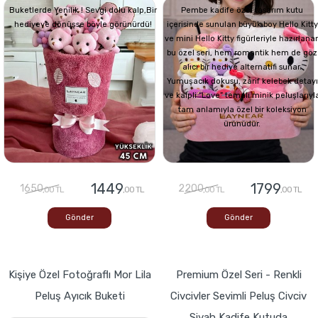
Buketlerde Yenilik ! Sevgi dolu kalp,Bir
Pembe kadife özel tasarım kutu
hediyeye dönüşse böyle görünürdü!
içerisinde sunulan büyük boy Hello Kitty
ve mini Hello Kitty figürleriyle hazırlana
bu özel seri, hem romantik hem de göz
alıcı bir hediye alternatifi sunar.
Yumuşacık dokusu, zarif kelebek detayı
ve kalpli “Love” temalı minik peluşlarıyl
tam anlamıyla özel bir koleksiyon
ürünüdür.
1449
1799
1650
2200
,00 TL
,00 TL
,00 TL
,00 TL
Gönder
Gönder
Kişiye Özel Fotoğraflı Mor Lila
Premium Özel Seri - Renkli
Peluş Ayıcık Buketi
Civcivler Sevimli Peluş Civciv
Siyah Kadife Kutuda