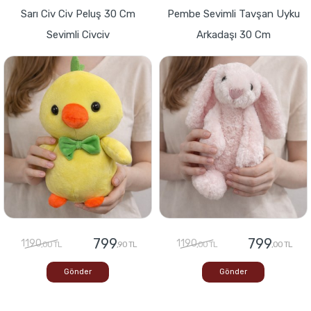
Sarı Civ Civ Peluş 30 Cm
Pembe Sevimli Tavşan Uyku
Sevimli Civciv
Arkadaşı 30 Cm
799
799
1190
1190
,00 TL
,90 TL
,00 TL
,00 TL
Gönder
Gönder