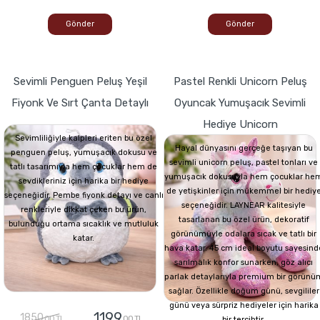
Gönder
Gönder
Sevimli Penguen Peluş Yeşil
Pastel Renkli Unicorn Peluş
Fiyonk Ve Sırt Çanta Detaylı
Oyuncak Yumuşacık Sevimli
Hediye Unicorn
Sevimliliğiyle kalpleri eriten bu özel
Hayal dünyasını gerçeğe taşıyan bu
penguen peluş, yumuşacık dokusu ve
sevimli unicorn peluş, pastel tonları ve
tatlı tasarımıyla hem çocuklar hem de
yumuşacık dokusuyla hem çocuklar he
sevdikleriniz için harika bir hediye
de yetişkinler için mükemmel bir hediy
seçeneğidir. Pembe fiyonk detayı ve canlı
seçeneğidir. LAYNEAR kalitesiyle
renkleriyle dikkat çeken bu ürün,
tasarlanan bu özel ürün, dekoratif
bulunduğu ortama sıcaklık ve mutluluk
görünümüyle odalara sıcak ve tatlı bir
katar.
hava katar. 45 cm ideal boyutu sayesind
sarılmalık konfor sunarken, göz alıcı
parlak detaylarıyla premium bir görünü
sağlar. Özellikle doğum günü, sevgililer
günü veya sürpriz hediyeler için harika
1199
1850
,00 TL
,00 TL
bir tercihtir.