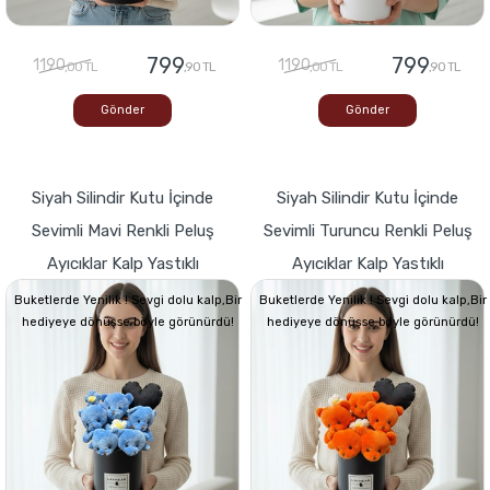
799
799
1190
1190
,00 TL
,90 TL
,00 TL
,90 TL
Gönder
Gönder
Siyah Silindir Kutu İçinde
Siyah Silindir Kutu İçinde
Sevimli Mavi Renkli Peluş
Sevimli Turuncu Renkli Peluş
Ayıcıklar Kalp Yastıklı
Ayıcıklar Kalp Yastıklı
Buketlerde Yenilik ! Sevgi dolu kalp,Bir
Buketlerde Yenilik ! Sevgi dolu kalp,Bir
hediyeye dönüşse böyle görünürdü!
hediyeye dönüşse böyle görünürdü!