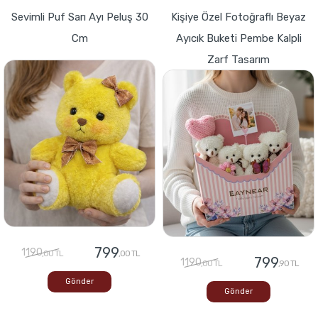
Sevimli Puf Sarı Ayı Peluş 30
Kişiye Özel Fotoğraflı Beyaz
Cm
Ayıcık Buketi Pembe Kalpli
Zarf Tasarım
799
1190
,00 TL
,00 TL
799
1190
,00 TL
,90 TL
Gönder
Gönder