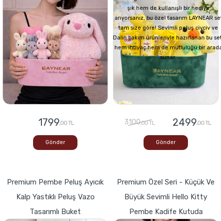
şık hem de kullanışlı bir hediye
arıyorsanız, bu özel tasarım LAYNEAR se
tam size göre! Sevimli peluş civciv ve
Dalin bakım ürünleriyle hazırlanan bu set
hem ihtiyaç hem de mutluluğu bir arad
sunar.
1799
2499
3100
,00 TL
,00 TL
,00 TL
Gönder
Gönder
Premium Pembe Peluş Ayıcık
Premium Özel Seri - Küçük Ve
Kalp Yastıklı Peluş Vazo
Büyük Sevimli Hello Kitty
Tasarımlı Buket
Pembe Kadife Kutuda