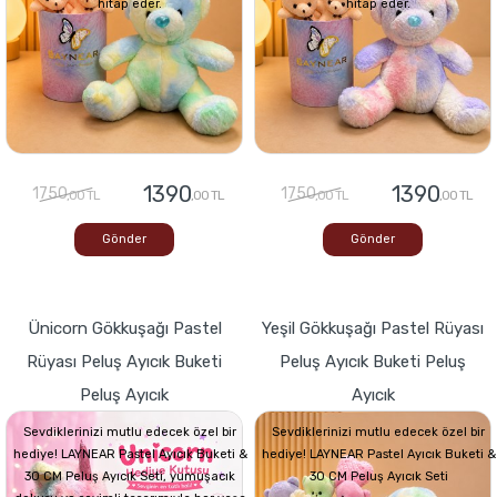
hitap eder.
hitap eder.
1390
1390
1750
1750
,00 TL
,00 TL
,00 TL
,00 TL
Gönder
Gönder
Ünicorn Gökkuşağı Pastel
Yeşil Gökkuşağı Pastel Rüyası
Rüyası Peluş Ayıcık Buketi
Peluş Ayıcık Buketi Peluş
Peluş Ayıcık
Ayıcık
Sevdiklerinizi mutlu edecek özel bir
Sevdiklerinizi mutlu edecek özel bir
hediye! LAYNEAR Pastel Ayıcık Buketi &
hediye! LAYNEAR Pastel Ayıcık Buketi &
30 CM Peluş Ayıcık Seti, yumuşacık
30 CM Peluş Ayıcık Seti