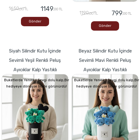
1149
1650
,00 TL
,00 TL
799
1190
,00 TL
,00 TL
Gönder
Gönder
Siyah Silindir Kutu İçinde
Beyaz Silindir Kutu İçinde
Sevimli Yeşil Renkli Peluş
Sevimli Mavi Renkli Peluş
Ayıcıklar Kalp Yastıklı
Ayıcıklar Kalp Yastıklı
Buketlerde Yenilik ! Sevgi dolu kalp,Bir
Buketlerde Yenilik ! Sevgi dolu kalp,Bir
hediyeye dönüşse böyle görünürdü!
hediyeye dönüşse böyle görünürdü!