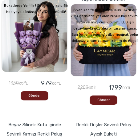
Buketlerde Yenilik ! Sevgi dolu kalp,Bir
Siyah kadife görünümlü lüks LAYNEAR
hediyeye dönüşse böyle görünürdü!
kutu içerisinde yer alan büyük boy seviml
civciv ve mini civciv buketi, LED ışık
detaylarıyla göz alıcı bir tasarım sunar.
Sarı tonların enerjisi ve yumuşacık pelu
dokusuyla hem romantik hem de neşel
bir hediye alternatifi oluşturur.
979
1350
,00 TL
,00 TL
1799
2200
,00 TL
,00 TL
Gönder
Gönder
Beyaz Silindir Kutu İçinde
Renkli Düşler Sevimli Peluş
Sevimli Kırmızı Renkli Peluş
Ayıcık Buketi