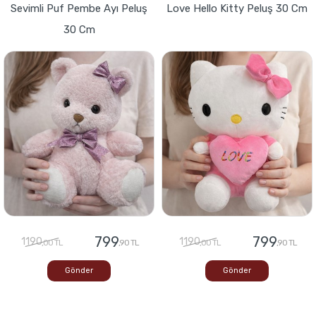
Sevimli Puf Pembe Ayı Peluş
Love Hello Kitty Peluş 30 Cm
30 Cm
799
799
1190
1190
,00 TL
,90 TL
,00 TL
,90 TL
Gönder
Gönder