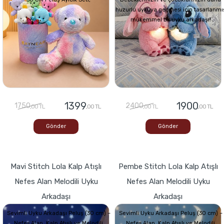
huzurlu uykuya geçmesi için tasarlanmı
mükemmel bir uyku arkadaşı!
1399
1900
1750
2400
,00 TL
,00 TL
,00 TL
,00 TL
Gönder
Gönder
Mavi Stitch Lola Kalp Atışlı
Pembe Stitch Lola Kalp Atışlı
Nefes Alan Melodili Uyku
Nefes Alan Melodili Uyku
Arkadaşı
Arkadaşı
Sevimli Uyku Arkadaşı Peluş (30 cm) –
Sevimli Uyku Arkadaşı Peluş (30 cm) –
Nefes Alan, Kalp Atışlı ve Melodili
Nefes Alan, Kalp Atışlı ve Melodili