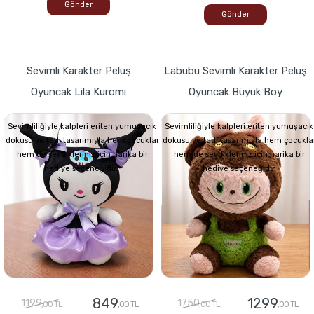
Gönder
Gönder
Sevimli Karakter Peluş
Labubu Sevimli Karakter Peluş
Oyuncak Lila Kuromi
Oyuncak Büyük Boy
Sevimliliğiyle kalpleri eriten yumuşacık
Sevimliliğiyle kalpleri eriten yumuşacık
dokusu ve tatlı tasarımıyla hem çocuklar
dokusu ve tatlı tasarımıyla hem çocukla
hem de sevdikleriniz için harika bir
hem de sevdikleriniz için harika bir
hediye seçeneğidir.
hediye seçeneğidir.
849
1299
1199
1750
,00 TL
,00 TL
,00 TL
,00 TL