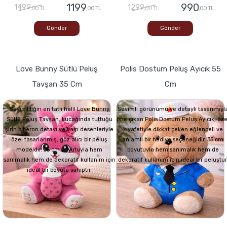
1199
990
1499
1299
,00 TL
,00 TL
,00 TL
,00 TL
Gönder
Gönder
Love Bunny Sütlü Peluş
Polis Dostum Peluş Ayıcık 55
Tavşan 35 Cm
Cm
Sevimliliğin en tatlı hali! Love Bunny
Sevimli görünümü ve detaylı tasarımıyl
Sütlü Peluş Tavşan, kucağında tuttuğu
öne çıkan Polis Dostum Peluş Ayıcık, öze
şirin biberon detayı ve kalp desenleriyle
kıyafetiyle dikkat çeken eğlenceli ve
özel tasarlanmış, göz alıcı bir peluş
anlamlı bir hediye seçeneğidir. 35 cm
modeldir. 35 cm boyutuyla hem
boyutuyla hem sarılmalık hem de
sarılmalık hem de dekoratif kullanım için
dekoratif kullanım için ideal bir peluştur
ideal bir boyuta sahiptir.