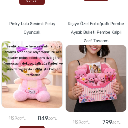
Gönder
Pinky Lulu Sevimli Peluş
Kişiye Özel Fotoğraflı Pembe
Oyuncak
Ayıcık Buketi Pembe Kalpli
Zarf Tasarım
Sevdiklerinize hem sevimli hem de
anlamlı bir hediye arıyorsanız, bu özel
tasarım peluş bebek tam size göre!
Yumuşacık dokusu, tatlı yüz ifadesi ve
şirin detaylarıyla ilk bakışta kalpleri
fetheder.
849
1199
,00 TL
,00 TL
799
1190
,00 TL
,90 TL