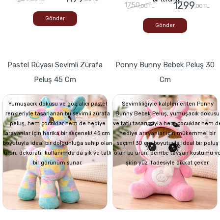
1299
1750
,00 TL
,00 TL
Gönder
Gönder
Pastel Rüyası Sevimli Zürafa
Ponny Bunny Bebek Peluş 30
Peluş 45 Cm
Cm
Yumuşacık dokusu ve göz alıcı pastel
Sevimliliğiyle kalpleri eriten Ponny
renkleriyle tasarlanan bu sevimli zürafa
Bunny Bebek Peluş, yumuşacık dokusu
peluş, hem çocuklar hem de hediye
ve tatlı tasarımıyla hem çocuklar hem d
arayanlar için harika bir seçenek! 45 cm
hediye arayanlar için mükemmel bir
boyutuyla ideal bir dolgunluğa sahip olan
seçim! 30 cm boyutuyla ideal bir peluş
ürün, dekoratif kullanımda da şık ve tatlı
olan bu ürün, pembe tavşan kostümü v
bir görünüm sunar.
şirin yüz ifadesiyle dikkat çeker.