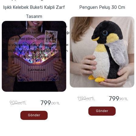
Işıklı Kelebek Buketi Kalpli Zarf
Penguen Peluş 30 Cm
Tasarım
Fotoğrafınızla tamamen size özel hale
gelen bu LED ışıklı kelebek buketi, açıldığı
anda görsel şölen sunar ve duygusal
etkisi yüksek bir hediye deneyimi yaşatır.
ÇiçekSepeti gönderimleri için premium
ve dikkat çekici bir alternatif üründür
799
1190
,00 TL
,90 TL
799
900
,00 TL
,00 TL
Gönder
Gönder