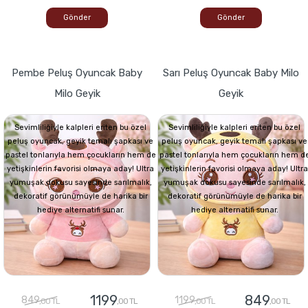
Gönder
Gönder
Pembe Peluş Oyuncak Baby
Sarı Peluş Oyuncak Baby Milo
Milo Geyik
Geyik
Sevimliliğiyle kalpleri eriten bu özel
Sevimliliğiyle kalpleri eriten bu özel
peluş oyuncak, geyik temalı şapkası ve
peluş oyuncak, geyik temalı şapkası ve
pastel tonlarıyla hem çocukların hem de
pastel tonlarıyla hem çocukların hem d
yetişkinlerin favorisi olmaya aday! Ultra
yetişkinlerin favorisi olmaya aday! Ultra
yumuşak dokusu sayesinde sarılmalık,
yumuşak dokusu sayesinde sarılmalık,
dekoratif görünümüyle de harika bir
dekoratif görünümüyle de harika bir
hediye alternatifi sunar.
hediye alternatifi sunar.
1199
849
849
1199
,00 TL
,00 TL
,00 TL
,00 TL