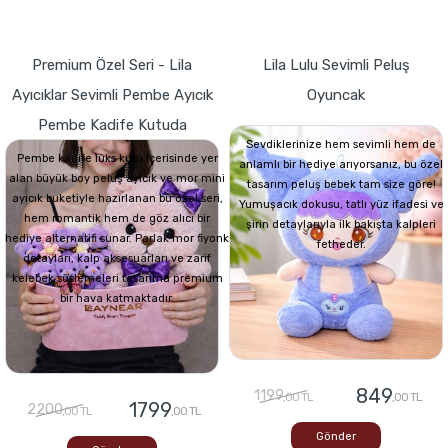
Premium Özel Seri - Lila
Lila Lulu Sevimli Peluş
Ayıcıklar Sevimli Pembe Ayıcık
Oyuncak
Pembe Kadife Kutuda
Sevdiklerinize hem sevimli hem de
Pembe kadife lüks kutu içerisinde yer
anlamlı bir hediye arıyorsanız, bu özel
alan büyük boy peluş ayıcık ve mor mini
tasarım peluş bebek tam size göre!
ayıcık buketiyle hazırlanan bu özel seri,
Yumuşacık dokusu, tatlı yüz ifadesi ve
hem romantik hem de göz alıcı bir
şirin detaylarıyla ilk bakışta kalpleri
hediye alternatifi sunar. Parlak mor fiyonk
fetheder.
detayları, kalp aksesuarları ve zarif
kelebek süslemeleri tasarıma premium
bir hava katmaktadır.
849
1199
,00 TL
,00 TL
1799
2200
,00 TL
,00 TL
Gönder