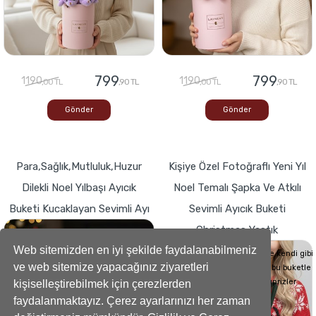
799
799
1190
1190
,00 TL
,90 TL
,00 TL
,90 TL
Gönder
Gönder
Para,Sağlık,Mutluluk,Huzur
Kişiye Özel Fotoğraflı Yeni Yıl
Dilekli Noel Yılbaşı Ayıcık
Noel Temalı Şapka Ve Atkılı
Buketi Kucaklayan Sevimli Ayı
Sevimli Ayıcık Buketi
Christmas Yastık
Buketlerde Yenilik ! Sevgi dolu kalp,Bir
hediyeye dönüşse böyle görünürdü!
Web sitemizden en iyi şekilde faydalanabilmeniz
Sevdiklerinizin Kalplerini de kendi gibi
ve web sitemize yapacağınız ziyaretleri
yumuşacık hale getirecek bu buketle
sevdiklerinize küçük süprizler
kişiselleştirebilmek için çerezlerden
yapabilirsiniz..
faydalanmaktayız. Çerez ayarlarınızı her zaman