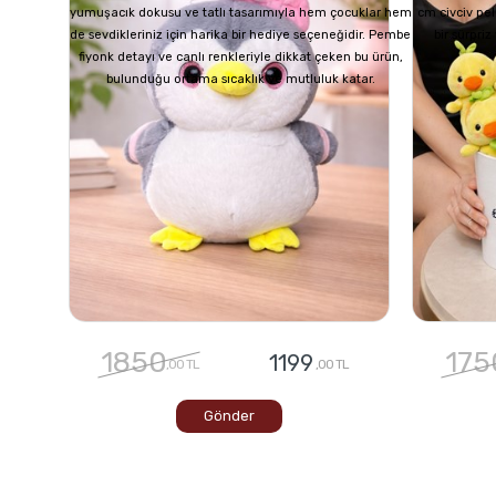
yumuşacık dokusu ve tatlı tasarımıyla hem çocuklar hem
cm civciv pel
de sevdikleriniz için harika bir hediye seçeneğidir. Pembe
bir sürpri
fiyonk detayı ve canlı renkleriyle dikkat çeken bu ürün,
bulunduğu ortama sıcaklık ve mutluluk katar.
1850
175
1199
,00 TL
,00 TL
Gönder