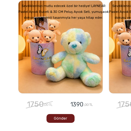
Sevdiklerinizi mutlu edecek özel bir hediye! LAYNEAR
Sevdiklerin
Pastel Ayıcık Buketi & 30 CM Peluş Ayıcık Seti, yumuşacık
Pastel Ayıcık
dokusu ve sevimli tasarımıyla her yaşa hitap eder.
dokusu ve 
1750
175
1390
,00 TL
,00 TL
Gönder