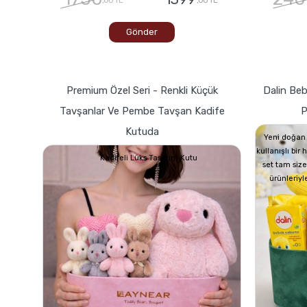
Gönder
Premium Özel Seri - Renkli Küçük
Dalin Beb
Tavşanlar Ve Pembe Tavşan Kadife
P
Kutuda
Yeni doğan 
kullanışlı bir
Kadifeli Lüks Tasarım Kutu
set tam size
ürünleriyl