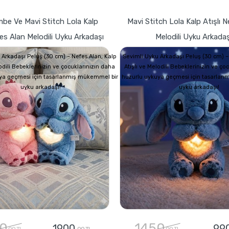
mbe Ve Mavi Stitch Lola Kalp
Mavi Stitch Lola Kalp Atışlı 
fes Alan Melodili Uyku Arkadaşı
Melodili Uyku Arkadaş
 Arkadaşı Peluş (30 cm) – Nefes Alan, Kalp
Sevimli Uyku Arkadaşı Peluş (30 cm) –
lodili Bebeklerinizin ve çocuklarınızın daha
Atışlı ve Melodili Bebeklerinizin ve ço
ya geçmesi için tasarlanmış mükemmel bir
huzurlu uykuya geçmesi için tasarlan
uyku arkadaşı!
uyku arkadaşı!
0
1450
1900
99
,00 TL
,00 TL
,00 TL