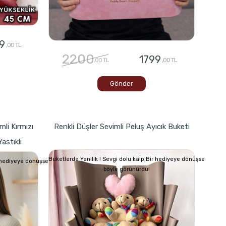
9
,00 TL
2200
1799
,00 TL
,00 TL
Gönder
mli Kırmızı
Renkli Düşler Sevimli Peluş Ayıcık Buketi
astıklı
Buketlerde Yenilik ! Sevgi dolu kalp,Bir hediyeye dönüşse
r hediyeye dönüşse
böyle görünürdü!