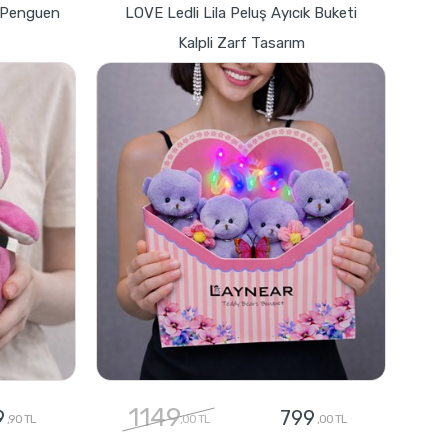
z Penguen
LOVE Ledli Lila Peluş Ayıcık Buketi
Kalpli Zarf Tasarım
1149
9
799
,90 TL
,00 TL
,00 TL