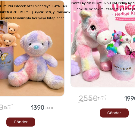
Pastel Ayıcık Buketi & 30 CM Peluş Ayıc
izi mutlu edecek özel bir hediye! LAYNEAR
dokusu ve sevimli tasarımıyla her y
 Buketi & 30 CM Peluş Ayıcık Seti, yumuşacık
sevimli tasarımıyla her yaşa hitap eder.
2550
199
,00 TL
0
1390
,00 TL
,00 TL
Gönder
Gönder