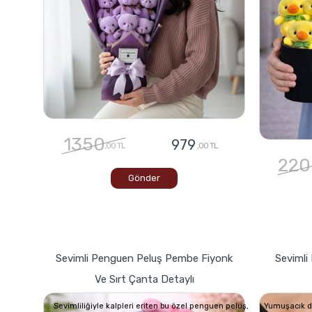
1350
979
,00 TL
,00 TL
220
Gönder
Sevimli Penguen Peluş Pembe Fiyonk
Sevimli 
Ve Sırt Çanta Detaylı
Sevimliliğiyle kalpleri eriten bu özel penguen peluş,
Yumuşacık dok