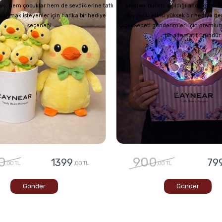
uş, hem çocuklar hem de sevdiklerine tatlı
kelebek buketi, açıldığı anda görsel
z yapmak isteyenler için harika bir hediye
duygusal etkisi yüksek bir hediye de
seçeneği
ÇiçekSepeti gönderimleri için premium
bir alternatif üründür
0
900
1399
79
,00 TL
,00 TL
,00 TL
Gönder
Gönder