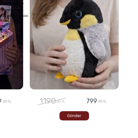
 şölen sunar ve
neyimi yaşatır.
 ve dikkat çekici
1190
9
799
,00 TL
,00 TL
,90 TL
Gönder