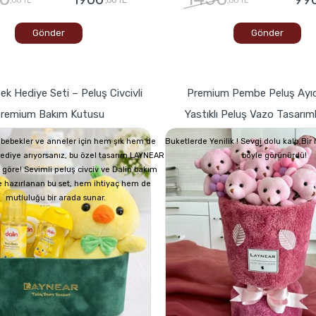
Gönder
Gönder
ek Hediye Seti – Peluş Civcivli
Premium Pembe Peluş Ayıc
remium Bakım Kutusu
Yastıklı Peluş Vazo Tasarım
bebekler ve anneler için hem şık hem de
Buketlerde Yenilik ! Sevgi dolu kalp,Bi
 hediye arıyorsanız, bu özel tasarım LAYNEAR
böyle görünürdü!
 göre! Sevimli peluş civciv ve Dalin bakım
e hazırlanan bu set, hem ihtiyaç hem de
mutluluğu bir arada sunar.