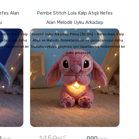
Nefes Alan
Pembe Stitch Lola Kalp Atışlı Nefes
ı
Alan Melodili Uyku Arkadaşı
 Nefes Alan, Kalp
Sevimli Uyku Arkadaşı Peluş (30 cm) – Nefes Alan, Kalp
cuklarınızın daha
Atışlı ve Melodili Bebeklerinizin ve çocuklarınızın daha
mış mükemmel bir
huzurlu uykuya geçmesi için tasarlanmış mükemmel bir
uyku arkadaşı!
1450
0
990
,00 TL
,00 TL
,00 TL