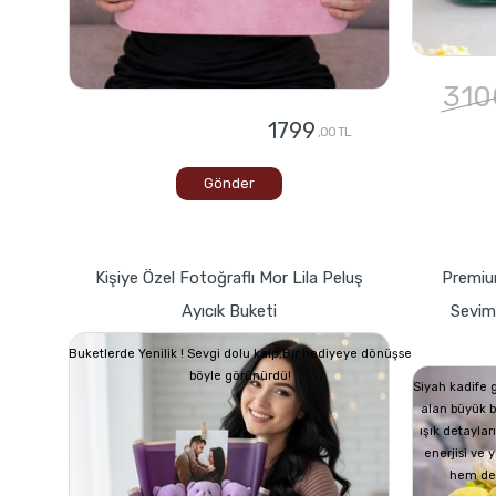
310
1799
,00 TL
Gönder
Kişiye Özel Fotoğraflı Mor Lila Peluş
Premium
Ayıcık Buketi
Seviml
Buketlerde Yenilik ! Sevgi dolu kalp,Bir hediyeye dönüşse
böyle görünürdü!
Siyah kadife 
alan büyük b
ışık detayları
enerjisi ve
hem de n