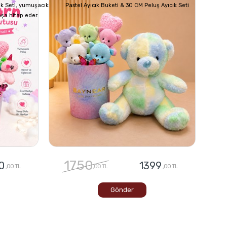
ık Seti, yumuşacık
Pastel Ayıcık Buketi & 30 CM Peluş Ayıcık Seti
aşa hitap eder.
1750
0
1399
,00 TL
,00 TL
,00 TL
Gönder