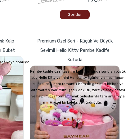
Gönder
ık Kalp
Premium Özel Seri - Küçük Ve Büyük
lı Buket
Sevimli Hello Kitty Pembe Kadife
Kutuda
r hediyeye dönüşse
Pembe kadife özel tasarım kutu içerisinde sunulan büyük
boy Hello Kitty ve mini Hello Kitty figürleriyle hazırlanan
bu özel seri, hem romantik hem de göz alıcı bir hediye
alternatifi sunar. Yumuşacık dokusu, zarif kelebek detayı
ve kalpli “Love” temalı minik peluşlarıyla tam anlamıyla
özel bir koleksiyon ürünüdür.