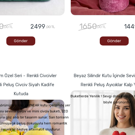
0
1650
2499
144
,00 TL
,00 TL
,00 TL
Gönder
Gönder
 Özel Seri - Renkli Civcivler
Beyaz Silindir Kutu İçinde Sevi
i Peluş Civciv Siyah Kadife
Renkli Peluş Ayıcıklar Kalp Y
Kutuda
Buketlerde Yenilik ! Sevgi dolu kalp,Bi
böyle görünürdü!
görünümlü lüks LAYNEAR kutu içerisinde yer
oy sevimli civciv ve mini civciv buketi, LED
yla göz alıcı bir tasarım sunar. Sarı tonların
 yumuşacık peluş dokusuyla hem romantik
eşeli bir hediye alternatifi oluşturur.