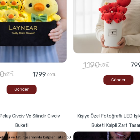
1190
79
,00 TL
0
1799
,00 TL
,00 TL
Gönder
Gönder
Peluş Civciv Ve Silindir Civciv
Kişiye Özel Fotoğraflı LED Işık
Buketi
Buketi Kalpli Zarf Tasa
usu ve tatlı tasarımıyla kalpleri ısıtan 30
Fotoğrafınızla tamamen size özel hale g