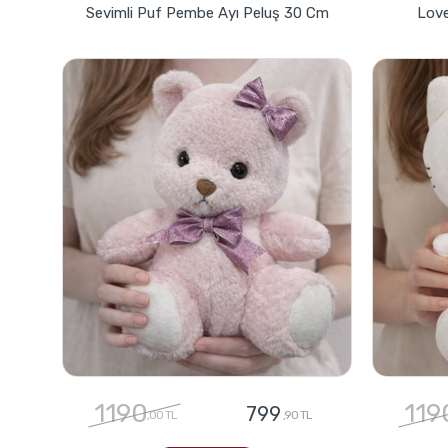
Sevimli Puf Pembe Ayı Peluş 30 Cm
Love
1190
119
799
,00 TL
,90 TL