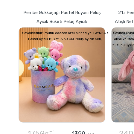
Pembe Gökkuşağı Pastel Rüyası Peluş
2'li Pe
Ayıcık Buketi Peluş Ayıcık
Atışlı Ne
Sevdiklerinizi mutlu edecek özel bir hediye! LAYNEAR
Sevimli Uyku
Pastel Ayıcık Buketi & 30 CM Peluş Ayıcık Seti,
Atışlı ve Me
huzurlu uyku
1750
240
1399
,00 TL
,00 TL