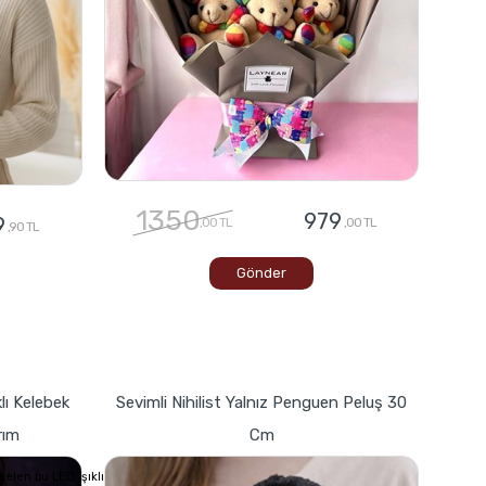
1350
979
9
,00 TL
,00 TL
,90 TL
Gönder
lı Kelebek
Sevimli Nihilist Yalnız Penguen Peluş 30
rım
Cm
elen bu LED ışıklı