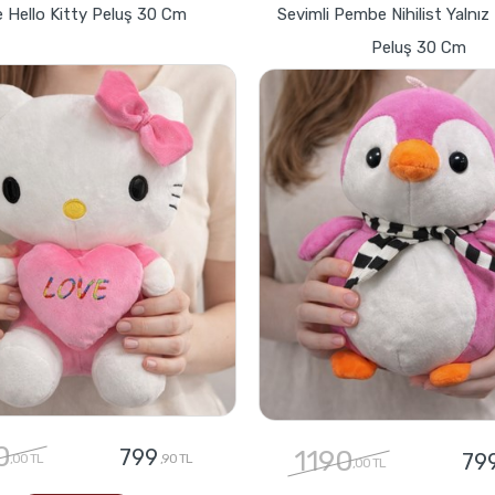
 Hello Kitty Peluş 30 Cm
Sevimli Pembe Nihilist Yalnı
Peluş 30 Cm
0
799
1190
79
,00 TL
,90 TL
,00 TL