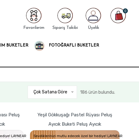
0
Favorilerim
Sipariş Takibi
Üyelik
IM BUKETLER
FOTOĞRAFLI BUKETLER
Çok Satana Göre
186 ürün bulundu.
ası Peluş
Yeşil Gökkuşağı Pastel Rüyası Peluş
cık
Ayıcık Buketi Peluş Ayıcık
 hediye! LAYNEAR
Sevdiklerinizi mutlu edecek özel bir hediye! LAYNEAR