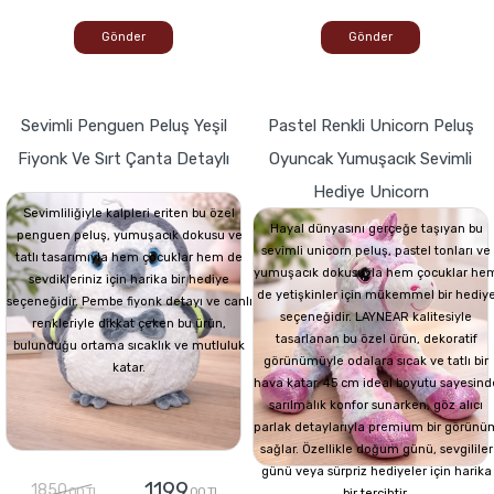
Gönder
Gönder
Sevimli Penguen Peluş Yeşil
Pastel Renkli Unicorn Peluş
Fiyonk Ve Sırt Çanta Detaylı
Oyuncak Yumuşacık Sevimli
Hediye Unicorn
Sevimliliğiyle kalpleri eriten bu özel
Hayal dünyasını gerçeğe taşıyan bu
penguen peluş, yumuşacık dokusu ve
sevimli unicorn peluş, pastel tonları ve
tatlı tasarımıyla hem çocuklar hem de
yumuşacık dokusuyla hem çocuklar he
sevdikleriniz için harika bir hediye
de yetişkinler için mükemmel bir hediy
seçeneğidir. Pembe fiyonk detayı ve canlı
seçeneğidir. LAYNEAR kalitesiyle
renkleriyle dikkat çeken bu ürün,
tasarlanan bu özel ürün, dekoratif
bulunduğu ortama sıcaklık ve mutluluk
görünümüyle odalara sıcak ve tatlı bir
katar.
hava katar. 45 cm ideal boyutu sayesind
sarılmalık konfor sunarken, göz alıcı
parlak detaylarıyla premium bir görünü
sağlar. Özellikle doğum günü, sevgililer
günü veya sürpriz hediyeler için harika
1199
1850
,00 TL
,00 TL
bir tercihtir.