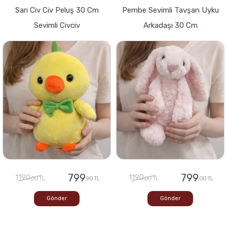
Sarı Civ Civ Peluş 30 Cm
Pembe Sevimli Tavşan Uyku
Sevimli Civciv
Arkadaşı 30 Cm
799
799
1190
1190
,00 TL
,90 TL
,00 TL
,00 TL
Gönder
Gönder