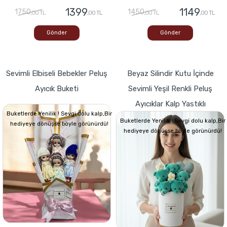
1399
1149
1750
1450
,00 TL
,00 TL
,00 TL
,00 TL
Gönder
Gönder
Sevimli Elbiseli Bebekler Peluş
Beyaz Silindir Kutu İçinde
Ayıcık Buketi
Sevimli Yeşil Renkli Peluş
Ayıcıklar Kalp Yastıklı
Buketlerde Yenilik ! Sevgi dolu kalp,Bir
Buketlerde Yenilik ! Sevgi dolu kalp,Bir
hediyeye dönüşse böyle görünürdü!
hediyeye dönüşse böyle görünürdü!