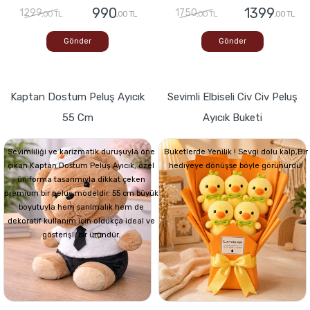
990
1399
1299
1750
,00 TL
,00 TL
,00 TL
,00 TL
Gönder
Gönder
Kaptan Dostum Peluş Ayıcık
Sevimli Elbiseli Civ Civ Peluş
55 Cm
Ayıcık Buketi
Sevimliliği ve karizmatik duruşuyla öne
Buketlerde Yenilik ! Sevgi dolu kalp,Bir
çıkan Kaptan Dostum Peluş Ayıcık, özel
hediyeye dönüşse böyle görünürdü!
üniforma tasarımıyla dikkat çeken
premium bir peluş modeldir. 55 cm büyük
boyutuyla hem sarılmalık hem de
dekoratif kullanım için oldukça ideal ve
gösterişli bir üründür.