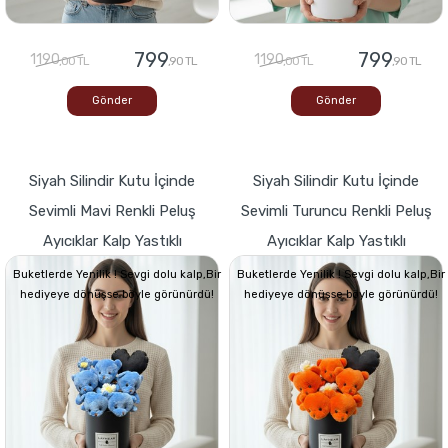
799
799
1190
1190
,00 TL
,90 TL
,00 TL
,90 TL
Gönder
Gönder
Siyah Silindir Kutu İçinde
Siyah Silindir Kutu İçinde
Sevimli Mavi Renkli Peluş
Sevimli Turuncu Renkli Peluş
Ayıcıklar Kalp Yastıklı
Ayıcıklar Kalp Yastıklı
Buketlerde Yenilik ! Sevgi dolu kalp,Bir
Buketlerde Yenilik ! Sevgi dolu kalp,Bir
hediyeye dönüşse böyle görünürdü!
hediyeye dönüşse böyle görünürdü!