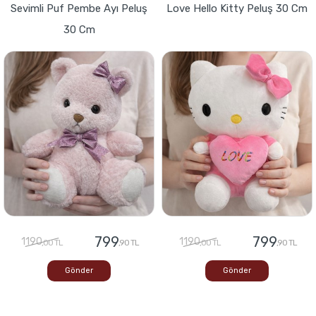
Sevimli Puf Pembe Ayı Peluş
Love Hello Kitty Peluş 30 Cm
30 Cm
799
799
1190
1190
,00 TL
,90 TL
,00 TL
,90 TL
Gönder
Gönder