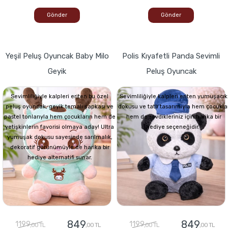
Gönder
Gönder
Yeşil Peluş Oyuncak Baby Milo
Polis Kıyafetli Panda Sevimli
Geyik
Peluş Oyuncak
Sevimliliğiyle kalpleri eriten bu özel
Sevimliliğiyle kalpleri eriten yumuşacık
peluş oyuncak, geyik temalı şapkası ve
dokusu ve tatlı tasarımıyla hem çocukla
pastel tonlarıyla hem çocukların hem de
hem de sevdikleriniz için harika bir
yetişkinlerin favorisi olmaya aday! Ultra
hediye seçeneğidir.
yumuşak dokusu sayesinde sarılmalık,
dekoratif görünümüyle de harika bir
hediye alternatifi sunar.
849
849
1199
1199
,00 TL
,00 TL
,00 TL
,00 TL