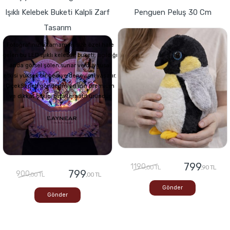
Işıklı Kelebek Buketi Kalpli Zarf
Penguen Peluş 30 Cm
Tasarım
Fotoğrafınızla tamamen size özel hale
gelen bu LED ışıklı kelebek buketi, açıldığı
anda görsel şölen sunar ve duygusal
etkisi yüksek bir hediye deneyimi yaşatır.
ÇiçekSepeti gönderimleri için premium
ve dikkat çekici bir alternatif üründür
799
1190
,00 TL
,90 TL
799
900
,00 TL
,00 TL
Gönder
Gönder