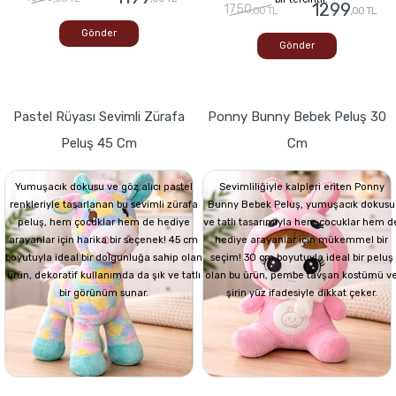
1299
1750
,00 TL
,00 TL
Gönder
Gönder
Pastel Rüyası Sevimli Zürafa
Ponny Bunny Bebek Peluş 30
Peluş 45 Cm
Cm
Yumuşacık dokusu ve göz alıcı pastel
Sevimliliğiyle kalpleri eriten Ponny
renkleriyle tasarlanan bu sevimli zürafa
Bunny Bebek Peluş, yumuşacık dokusu
peluş, hem çocuklar hem de hediye
ve tatlı tasarımıyla hem çocuklar hem d
arayanlar için harika bir seçenek! 45 cm
hediye arayanlar için mükemmel bir
boyutuyla ideal bir dolgunluğa sahip olan
seçim! 30 cm boyutuyla ideal bir peluş
ürün, dekoratif kullanımda da şık ve tatlı
olan bu ürün, pembe tavşan kostümü v
bir görünüm sunar.
şirin yüz ifadesiyle dikkat çeker.