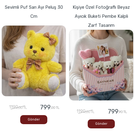
Sevimli Puf Sarı Ayı Peluş 30
Kişiye Özel Fotoğraflı Beyaz
Cm
Ayıcık Buketi Pembe Kalpli
Zarf Tasarım
799
1190
,00 TL
,00 TL
799
1190
,00 TL
,90 TL
Gönder
Gönder