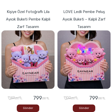
Kişiye Özel Fotoğraflı Lila
LOVE Ledli Pembe Peluş
Ayıcık Buketi Pembe Kalpli
Ayıcık Buketi – Kalpli Zarf
Zarf Tasarım
Tasarım
799
799
1149
1100
,00 TL
,00 TL
,00 TL
,00 TL
Gönder
Gönder