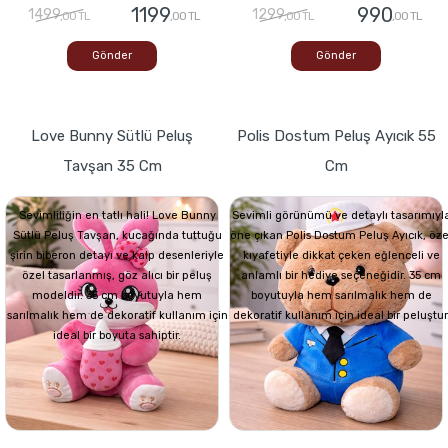
1199
990
1499
1299
,00 TL
,00 TL
,00 TL
,00 TL
Gönder
Gönder
Love Bunny Sütlü Peluş
Polis Dostum Peluş Ayıcık 55
Tavşan 35 Cm
Cm
Sevimliliğin en tatlı hali! Love Bunny
Sevimli görünümü ve detaylı tasarımıyl
Sütlü Peluş Tavşan, kucağında tuttuğu
öne çıkan Polis Dostum Peluş Ayıcık, öze
şirin biberon detayı ve kalp desenleriyle
kıyafetiyle dikkat çeken eğlenceli ve
özel tasarlanmış, göz alıcı bir peluş
anlamlı bir hediye seçeneğidir. 35 cm
modeldir. 35 cm boyutuyla hem
boyutuyla hem sarılmalık hem de
sarılmalık hem de dekoratif kullanım için
dekoratif kullanım için ideal bir peluştur
ideal bir boyuta sahiptir.