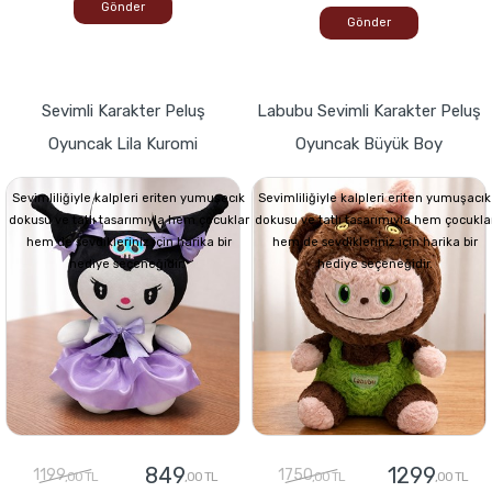
Gönder
Gönder
Sevimli Karakter Peluş
Labubu Sevimli Karakter Peluş
Oyuncak Lila Kuromi
Oyuncak Büyük Boy
Sevimliliğiyle kalpleri eriten yumuşacık
Sevimliliğiyle kalpleri eriten yumuşacık
dokusu ve tatlı tasarımıyla hem çocuklar
dokusu ve tatlı tasarımıyla hem çocukla
hem de sevdikleriniz için harika bir
hem de sevdikleriniz için harika bir
hediye seçeneğidir.
hediye seçeneğidir.
849
1299
1199
1750
,00 TL
,00 TL
,00 TL
,00 TL