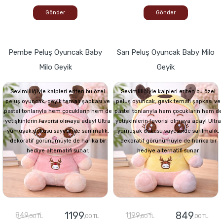
Gönder
Gönder
Pembe Peluş Oyuncak Baby
Sarı Peluş Oyuncak Baby Milo
Milo Geyik
Geyik
Sevimliliğiyle kalpleri eriten bu özel
Sevimliliğiyle kalpleri eriten bu özel
peluş oyuncak, geyik temalı şapkası ve
peluş oyuncak, geyik temalı şapkası ve
pastel tonlarıyla hem çocukların hem de
pastel tonlarıyla hem çocukların hem d
yetişkinlerin favorisi olmaya aday! Ultra
yetişkinlerin favorisi olmaya aday! Ultra
yumuşak dokusu sayesinde sarılmalık,
yumuşak dokusu sayesinde sarılmalık,
dekoratif görünümüyle de harika bir
dekoratif görünümüyle de harika bir
hediye alternatifi sunar.
hediye alternatifi sunar.
1199
849
849
1199
,00 TL
,00 TL
,00 TL
,00 TL