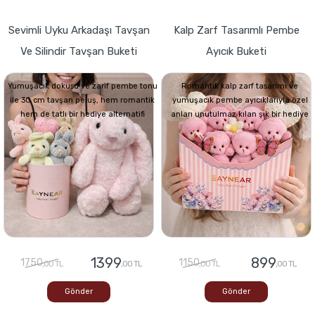
Sevimli Uyku Arkadaşı Tavşan
Kalp Zarf Tasarımlı Pembe
Ve Silindir Tavşan Buketi
Ayıcık Buketi
Yumuşacık dokusu ve zarif pembe tonu
Romantik kalp zarf tasarımı ve
ile 30 cm tavşan peluş, hem romantik
yumuşacık pembe ayıcıklarıyla özel
hem de tatlı bir hediye alternatifi
anları unutulmaz kılan şık bir hediye
1399
899
1750
1150
,00 TL
,00 TL
,00 TL
,00 TL
Gönder
Gönder