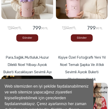
799
799
1190
1190
,00 TL
,90 TL
,00 TL
,90 TL
Gönder
Gönder
Para,Sağlık,Mutluluk,Huzur
Kişiye Özel Fotoğraflı Yeni Yıl
Dilekli Noel Yılbaşı Ayıcık
Noel Temalı Şapka Ve Atkılı
Buketi Kucaklayan Sevimli Ayı
Sevimli Ayıcık Buketi
Christmas Yastık
Buketlerde Yenilik ! Sevgi dolu kalp,Bir
hediyeye dönüşse böyle görünürdü!
Web sitemizden en iyi şekilde faydalanabilmeniz
Sevdiklerinizin Kalplerini de kendi gibi
ve web sitemize yapacağınız ziyaretleri
yumuşacık hale getirecek bu buketle
sevdiklerinize küçük süprizler
kişiselleştirebilmek için çerezlerden
yapabilirsiniz..
faydalanmaktayız. Çerez ayarlarınızı her zaman