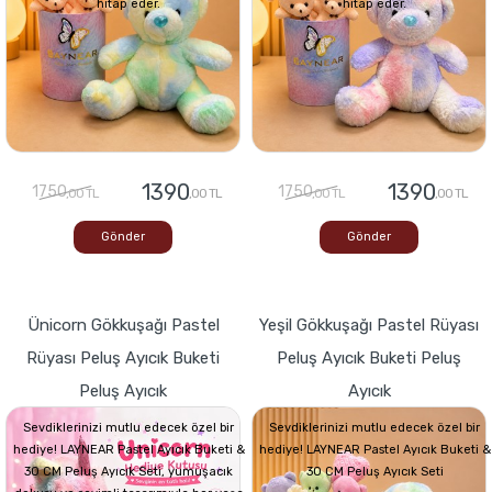
hitap eder.
hitap eder.
1390
1390
1750
1750
,00 TL
,00 TL
,00 TL
,00 TL
Gönder
Gönder
Ünicorn Gökkuşağı Pastel
Yeşil Gökkuşağı Pastel Rüyası
Rüyası Peluş Ayıcık Buketi
Peluş Ayıcık Buketi Peluş
Peluş Ayıcık
Ayıcık
Sevdiklerinizi mutlu edecek özel bir
Sevdiklerinizi mutlu edecek özel bir
hediye! LAYNEAR Pastel Ayıcık Buketi &
hediye! LAYNEAR Pastel Ayıcık Buketi &
30 CM Peluş Ayıcık Seti, yumuşacık
30 CM Peluş Ayıcık Seti