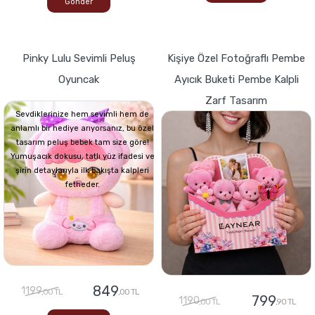
Gönder
Pinky Lulu Sevimli Peluş
Kişiye Özel Fotoğraflı Pembe
Oyuncak
Ayıcık Buketi Pembe Kalpli
Zarf Tasarım
Sevdiklerinize hem sevimli hem de
anlamlı bir hediye arıyorsanız, bu özel
tasarım peluş bebek tam size göre!
Yumuşacık dokusu, tatlı yüz ifadesi ve
şirin detaylarıyla ilk bakışta kalpleri
fetheder.
849
1199
,00 TL
,00 TL
799
1190
,00 TL
,90 TL