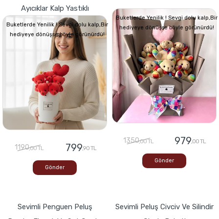
Ayıcıklar Kalp Yastıklı
Buketlerde Yenilik ! Sevgi dolu kalp,Bir
Buketlerde Yenilik ! Sevgi dolu kalp,Bir
hediyeye dönüşse böyle görünürdü!
hediyeye dönüşse böyle görünürdü!
979
1350
,00 TL
,00 TL
799
1190
,00 TL
,90 TL
Gönder
Gönder
Sevimli Penguen Peluş
Sevimli Peluş Civciv Ve Silindir