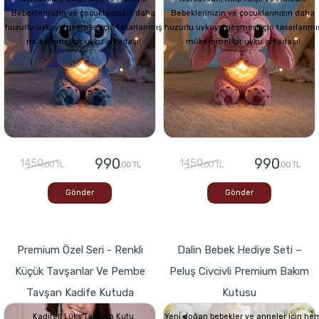
Bebeklerinizin ve çocuklarınızın daha
Bebeklerinizin ve çocuklarınızın daha
huzurlu uykuya geçmesi için tasarlanmış
huzurlu uykuya geçmesi için tasarlanmı
mükemmel bir uyku arkadaşı!
mükemmel bir uyku arkadaşı!
990
990
1450
1450
,00 TL
,00 TL
,00 TL
,00 TL
Gönder
Gönder
Premium Özel Seri - Renkli
Dalin Bebek Hediye Seti –
Küçük Tavşanlar Ve Pembe
Peluş Civcivli Premium Bakım
Tavşan Kadife Kutuda
Kutusu
Kadifeli Lüks Tasarım Kutu
Yeni doğan bebekler ve anneler için he