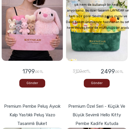
şık hem de kullanışlı bir hediye
arıyorsanız, bu özel tasarım LAYNEAR se
tam size göre! Sevimli peluş civciv ve
Dalin bakım ürünleriyle hazırlanan bu set
hem ihtiyaç hem de mutluluğu bir arad
sunar.
1799
2499
3100
,00 TL
,00 TL
,00 TL
Gönder
Gönder
Premium Pembe Peluş Ayıcık
Premium Özel Seri - Küçük Ve
Kalp Yastıklı Peluş Vazo
Büyük Sevimli Hello Kitty
Tasarımlı Buket
Pembe Kadife Kutuda