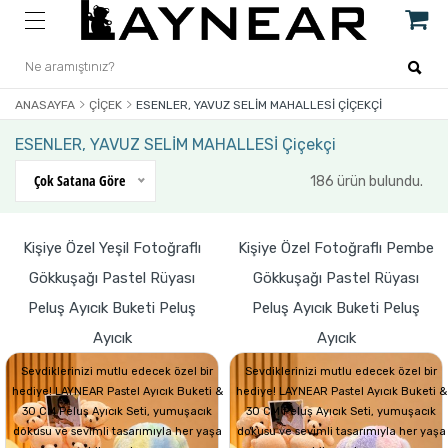
ANASAYFA
ÇIÇEK
ESENLER, YAVUZ SELİM MAHALLESİ ÇIÇEKÇI
ESENLER, YAVUZ SELİM MAHALLESİ Çiçekçi
Çok Satana Göre
186 ürün bulundu.
Kişiye Özel Yeşil Fotoğraflı
Kişiye Özel Fotoğraflı Pembe
Gökkuşağı Pastel Rüyası
Gökkuşağı Pastel Rüyası
Peluş Ayıcık Buketi Peluş
Peluş Ayıcık Buketi Peluş
Ayıcık
Ayıcık
Sevdiklerinizi mutlu edecek özel bir
Sevdiklerinizi mutlu edecek özel bir
hediye! LAYNEAR Pastel Ayıcık Buketi &
hediye! LAYNEAR Pastel Ayıcık Buketi &
30 CM Peluş Ayıcık Seti, yumuşacık
30 CM Peluş Ayıcık Seti, yumuşacık
dokusu ve sevimli tasarımıyla her yaşa
dokusu ve sevimli tasarımıyla her yaşa