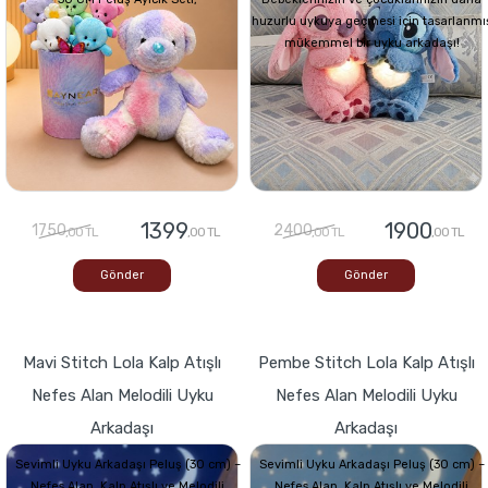
huzurlu uykuya geçmesi için tasarlanmı
mükemmel bir uyku arkadaşı!
1399
1900
1750
2400
,00 TL
,00 TL
,00 TL
,00 TL
Gönder
Gönder
Mavi Stitch Lola Kalp Atışlı
Pembe Stitch Lola Kalp Atışlı
Nefes Alan Melodili Uyku
Nefes Alan Melodili Uyku
Arkadaşı
Arkadaşı
Sevimli Uyku Arkadaşı Peluş (30 cm) –
Sevimli Uyku Arkadaşı Peluş (30 cm) –
Nefes Alan, Kalp Atışlı ve Melodili
Nefes Alan, Kalp Atışlı ve Melodili