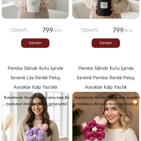
799
799
1190
1190
,00 TL
,90 TL
,00 TL
,90 TL
Gönder
Gönder
Pembe Silindir Kutu İçinde
Pembe Silindir Kutu İçinde
Sevimli Lila Renkli Peluş
Sevimli Pembe Renkli Peluş
Ayıcıklar Kalp Yastıklı
Ayıcıklar Kalp Yastık
Buketlerde Yenilik ! Sevgi dolu kalp,Bir
Buketlerde Yenilik ! Sevgi dolu kalp,Bir
hediyeye dönüşse böyle görünürdü!
hediyeye dönüşse böyle görünürdü!