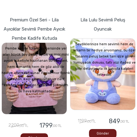
Premium Özel Seri - Lila
Lila Lulu Sevimli Peluş
Ayıcıklar Sevimli Pembe Ayıcık
Oyuncak
Pembe Kadife Kutuda
Sevdiklerinize hem sevimli hem de
Pembe kadife lüks kutu içerisinde yer
anlamlı bir hediye arıyorsanız, bu özel
alan büyük boy peluş ayıcık ve mor mini
tasarım peluş bebek tam size göre!
ayıcık buketiyle hazırlanan bu özel seri,
Yumuşacık dokusu, tatlı yüz ifadesi ve
hem romantik hem de göz alıcı bir
şirin detaylarıyla ilk bakışta kalpleri
hediye alternatifi sunar. Parlak mor fiyonk
fetheder.
detayları, kalp aksesuarları ve zarif
kelebek süslemeleri tasarıma premium
bir hava katmaktadır.
849
1199
,00 TL
,00 TL
1799
2200
,00 TL
,00 TL
Gönder