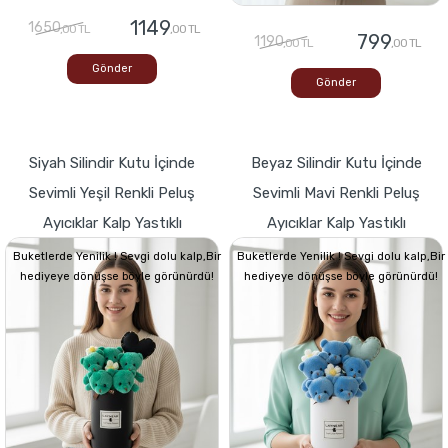
1149
1650
,00 TL
,00 TL
799
1190
,00 TL
,00 TL
Gönder
Gönder
Siyah Silindir Kutu İçinde
Beyaz Silindir Kutu İçinde
Sevimli Yeşil Renkli Peluş
Sevimli Mavi Renkli Peluş
Ayıcıklar Kalp Yastıklı
Ayıcıklar Kalp Yastıklı
Buketlerde Yenilik ! Sevgi dolu kalp,Bir
Buketlerde Yenilik ! Sevgi dolu kalp,Bir
hediyeye dönüşse böyle görünürdü!
hediyeye dönüşse böyle görünürdü!