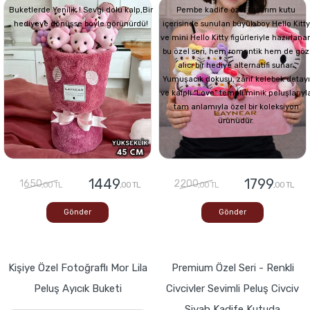
Buketlerde Yenilik ! Sevgi dolu kalp,Bir
Pembe kadife özel tasarım kutu
hediyeye dönüşse böyle görünürdü!
içerisinde sunulan büyük boy Hello Kitty
ve mini Hello Kitty figürleriyle hazırlana
bu özel seri, hem romantik hem de göz
alıcı bir hediye alternatifi sunar.
Yumuşacık dokusu, zarif kelebek detayı
ve kalpli “Love” temalı minik peluşlarıyl
tam anlamıyla özel bir koleksiyon
ürünüdür.
1449
1799
1650
2200
,00 TL
,00 TL
,00 TL
,00 TL
Gönder
Gönder
Kişiye Özel Fotoğraflı Mor Lila
Premium Özel Seri - Renkli
Peluş Ayıcık Buketi
Civcivler Sevimli Peluş Civciv
Siyah Kadife Kutuda