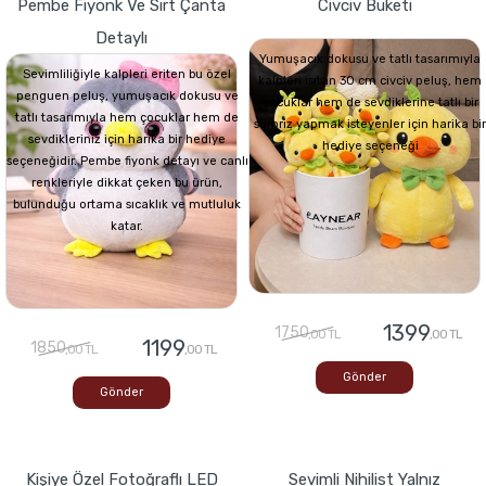
Pembe Fiyonk Ve Sırt Çanta
Civciv Buketi
Detaylı
Yumuşacık dokusu ve tatlı tasarımıyla
Sevimliliğiyle kalpleri eriten bu özel
kalpleri ısıtan 30 cm civciv peluş, hem
penguen peluş, yumuşacık dokusu ve
çocuklar hem de sevdiklerine tatlı bir
tatlı tasarımıyla hem çocuklar hem de
sürpriz yapmak isteyenler için harika bir
sevdikleriniz için harika bir hediye
hediye seçeneği
seçeneğidir. Pembe fiyonk detayı ve canlı
renkleriyle dikkat çeken bu ürün,
bulunduğu ortama sıcaklık ve mutluluk
katar.
1399
1750
,00 TL
,00 TL
1199
1850
,00 TL
,00 TL
Gönder
Gönder
Kişiye Özel Fotoğraflı LED
Sevimli Nihilist Yalnız