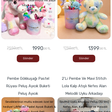
dokusu ve sevimli tasarımıyla her yaşa
hitap eder.
1990
1399
2550
1750
,00 TL
,00 TL
,00 TL
,00 TL
Gönder
Gönder
Pembe Gökkuşağı Pastel
2'li Pembe Ve Mavi Stitch
Rüyası Peluş Ayıcık Buketi
Lola Kalp Atışlı Nefes Alan
Peluş Ayıcık
Melodili Uyku Arkadaşı
Sevdiklerinizi mutlu edecek özel bir
Sevimli Uyku Arkadaşı Peluş (30 cm) –
hediye! LAYNEAR Pastel Ayıcık Buketi &
Nefes Alan, Kalp Atışlı ve Melodili
30 CM Peluş Ayıcık Seti,
Bebeklerinizin ve çocuklarınızın daha