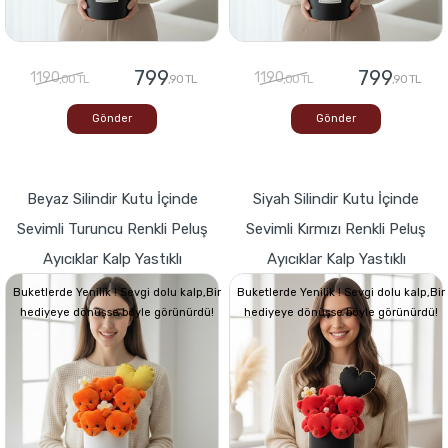
799
799
1190
1190
,00 TL
,90 TL
,00 TL
,90 TL
Gönder
Gönder
Beyaz Silindir Kutu İçinde
Siyah Silindir Kutu İçinde
Sevimli Turuncu Renkli Peluş
Sevimli Kırmızı Renkli Peluş
Ayıcıklar Kalp Yastıklı
Ayıcıklar Kalp Yastıklı
Buketlerde Yenilik ! Sevgi dolu kalp,Bir
Buketlerde Yenilik ! Sevgi dolu kalp,Bir
hediyeye dönüşse böyle görünürdü!
hediyeye dönüşse böyle görünürdü!