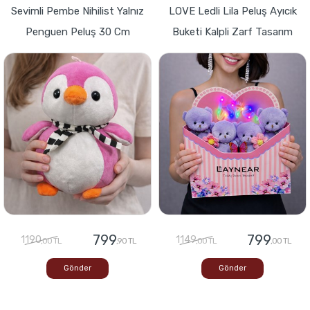
Sevimli Pembe Nihilist Yalnız
LOVE Ledli Lila Peluş Ayıcık
Penguen Peluş 30 Cm
Buketi Kalpli Zarf Tasarım
799
799
1190
1149
,00 TL
,90 TL
,00 TL
,00 TL
Gönder
Gönder