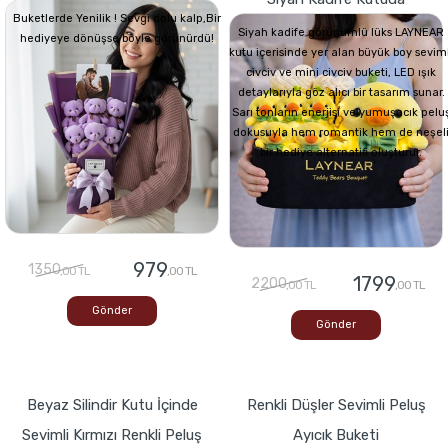
Buketlerde Yenilik ! Sevgi dolu kalp,Bir
Siyah kadife görünümlü lüks LAYNEAR
hediyeye dönüşse böyle görünürdü!
kutu içerisinde yer alan büyük boy seviml
civciv ve mini civciv buketi, LED ışık
detaylarıyla göz alıcı bir tasarım sunar.
Sarı tonların enerjisi ve yumuşacık pelu
dokusuyla hem romantik hem de neşel
bir hediye alternatifi oluşturur.
979
1350
,00 TL
,00 TL
1799
2200
,00 TL
,00 TL
Gönder
Gönder
Beyaz Silindir Kutu İçinde
Renkli Düşler Sevimli Peluş
Sevimli Kırmızı Renkli Peluş
Ayıcık Buketi