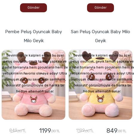
Gönder
Gönder
Pembe Peluş Oyuncak Baby
Sarı Peluş Oyuncak Baby Milo
Milo Geyik
Geyik
Sevimliliğiyle kalpleri eriten bu özel
Sevimliliğiyle kalpleri eriten bu özel
peluş oyuncak, geyik temalı şapkası ve
peluş oyuncak, geyik temalı şapkası ve
pastel tonlarıyla hem çocukların hem de
pastel tonlarıyla hem çocukların hem d
yetişkinlerin favorisi olmaya aday! Ultra
yetişkinlerin favorisi olmaya aday! Ultra
yumuşak dokusu sayesinde sarılmalık,
yumuşak dokusu sayesinde sarılmalık,
dekoratif görünümüyle de harika bir
dekoratif görünümüyle de harika bir
hediye alternatifi sunar.
hediye alternatifi sunar.
1199
849
849
1199
,00 TL
,00 TL
,00 TL
,00 TL