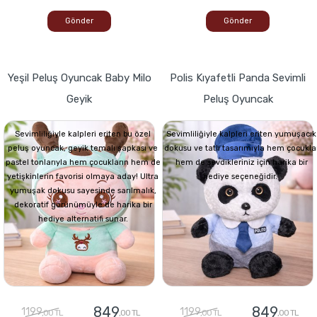
Gönder
Gönder
Yeşil Peluş Oyuncak Baby Milo
Polis Kıyafetli Panda Sevimli
Geyik
Peluş Oyuncak
Sevimliliğiyle kalpleri eriten bu özel
Sevimliliğiyle kalpleri eriten yumuşacık
peluş oyuncak, geyik temalı şapkası ve
dokusu ve tatlı tasarımıyla hem çocukla
pastel tonlarıyla hem çocukların hem de
hem de sevdikleriniz için harika bir
yetişkinlerin favorisi olmaya aday! Ultra
hediye seçeneğidir.
yumuşak dokusu sayesinde sarılmalık,
dekoratif görünümüyle de harika bir
hediye alternatifi sunar.
849
849
1199
1199
,00 TL
,00 TL
,00 TL
,00 TL