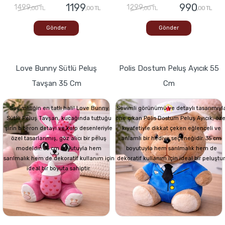
1199
990
1499
1299
,00 TL
,00 TL
,00 TL
,00 TL
Gönder
Gönder
Love Bunny Sütlü Peluş
Polis Dostum Peluş Ayıcık 55
Tavşan 35 Cm
Cm
Sevimliliğin en tatlı hali! Love Bunny
Sevimli görünümü ve detaylı tasarımıyl
Sütlü Peluş Tavşan, kucağında tuttuğu
öne çıkan Polis Dostum Peluş Ayıcık, öze
şirin biberon detayı ve kalp desenleriyle
kıyafetiyle dikkat çeken eğlenceli ve
özel tasarlanmış, göz alıcı bir peluş
anlamlı bir hediye seçeneğidir. 35 cm
modeldir. 35 cm boyutuyla hem
boyutuyla hem sarılmalık hem de
sarılmalık hem de dekoratif kullanım için
dekoratif kullanım için ideal bir peluştur
ideal bir boyuta sahiptir.