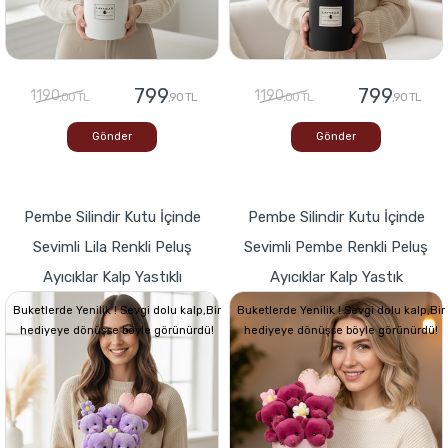
799
799
1190
1190
,00 TL
,90 TL
,00 TL
,90 TL
Gönder
Gönder
Pembe Silindir Kutu İçinde
Pembe Silindir Kutu İçinde
Sevimli Lila Renkli Peluş
Sevimli Pembe Renkli Peluş
Ayıcıklar Kalp Yastıklı
Ayıcıklar Kalp Yastık
Buketlerde Yenilik ! Sevgi dolu kalp,Bir
Buketlerde Yenilik ! Sevgi dolu kalp,Bir
hediyeye dönüşse böyle görünürdü!
hediyeye dönüşse böyle görünürdü!