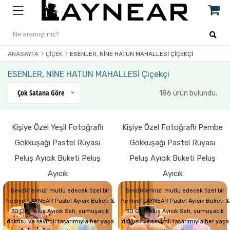
ANASAYFA
ÇIÇEK
ESENLER, NİNE HATUN MAHALLESİ ÇIÇEKÇI
ESENLER, NİNE HATUN MAHALLESİ Çiçekçi
Çok Satana Göre
186 ürün bulundu.
Kişiye Özel Yeşil Fotoğraflı
Kişiye Özel Fotoğraflı Pembe
Gökkuşağı Pastel Rüyası
Gökkuşağı Pastel Rüyası
Peluş Ayıcık Buketi Peluş
Peluş Ayıcık Buketi Peluş
Ayıcık
Ayıcık
Sevdiklerinizi mutlu edecek özel bir
Sevdiklerinizi mutlu edecek özel bir
hediye! LAYNEAR Pastel Ayıcık Buketi &
hediye! LAYNEAR Pastel Ayıcık Buketi &
30 CM Peluş Ayıcık Seti, yumuşacık
30 CM Peluş Ayıcık Seti, yumuşacık
dokusu ve sevimli tasarımıyla her yaşa
dokusu ve sevimli tasarımıyla her yaşa