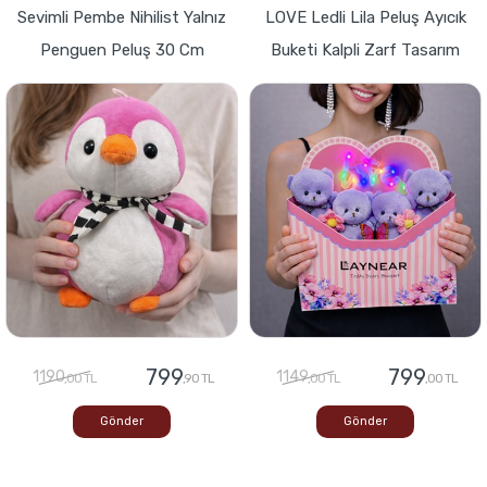
Sevimli Pembe Nihilist Yalnız
LOVE Ledli Lila Peluş Ayıcık
Penguen Peluş 30 Cm
Buketi Kalpli Zarf Tasarım
799
799
1190
1149
,00 TL
,90 TL
,00 TL
,00 TL
Gönder
Gönder