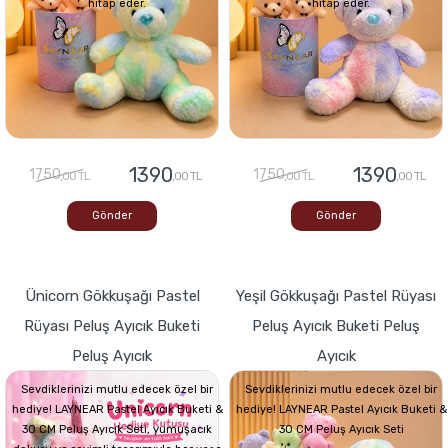
hitap eder.
hitap eder.
1390
1390
1750
1750
,00 TL
,00 TL
,00 TL
,00 TL
Gönder
Gönder
Ünicorn Gökkuşağı Pastel
Yeşil Gökkuşağı Pastel Rüyası
Rüyası Peluş Ayıcık Buketi
Peluş Ayıcık Buketi Peluş
Peluş Ayıcık
Ayıcık
Sevdiklerinizi mutlu edecek özel bir
Sevdiklerinizi mutlu edecek özel bir
hediye! LAYNEAR Pastel Ayıcık Buketi &
hediye! LAYNEAR Pastel Ayıcık Buketi &
30 CM Peluş Ayıcık Seti, yumuşacık
30 CM Peluş Ayıcık Seti