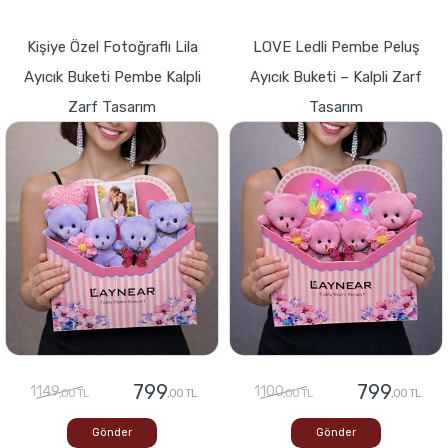
Kişiye Özel Fotoğraflı Lila
LOVE Ledli Pembe Peluş
Ayıcık Buketi Pembe Kalpli
Ayıcık Buketi – Kalpli Zarf
Zarf Tasarım
Tasarım
799
799
1149
1100
,00 TL
,00 TL
,00 TL
,00 TL
Gönder
Gönder