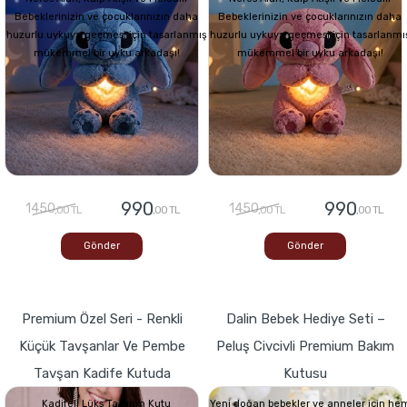
Bebeklerinizin ve çocuklarınızın daha
Bebeklerinizin ve çocuklarınızın daha
huzurlu uykuya geçmesi için tasarlanmış
huzurlu uykuya geçmesi için tasarlanmı
mükemmel bir uyku arkadaşı!
mükemmel bir uyku arkadaşı!
990
990
1450
1450
,00 TL
,00 TL
,00 TL
,00 TL
Gönder
Gönder
Premium Özel Seri - Renkli
Dalin Bebek Hediye Seti –
Küçük Tavşanlar Ve Pembe
Peluş Civcivli Premium Bakım
Tavşan Kadife Kutuda
Kutusu
Kadifeli Lüks Tasarım Kutu
Yeni doğan bebekler ve anneler için he