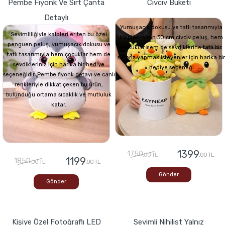
Pembe Fiyonk Ve Sırt Çanta
Civciv Buketi
Detaylı
Yumuşacık dokusu ve tatlı tasarımıyla
Sevimliliğiyle kalpleri eriten bu özel
kalpleri ısıtan 30 cm civciv peluş, hem
penguen peluş, yumuşacık dokusu ve
çocuklar hem de sevdiklerine tatlı bir
tatlı tasarımıyla hem çocuklar hem de
sürpriz yapmak isteyenler için harika bir
sevdikleriniz için harika bir hediye
hediye seçeneği
seçeneğidir. Pembe fiyonk detayı ve canlı
renkleriyle dikkat çeken bu ürün,
bulunduğu ortama sıcaklık ve mutluluk
katar.
1399
1750
,00 TL
,00 TL
1199
1850
,00 TL
,00 TL
Gönder
Gönder
Kişiye Özel Fotoğraflı LED
Sevimli Nihilist Yalnız