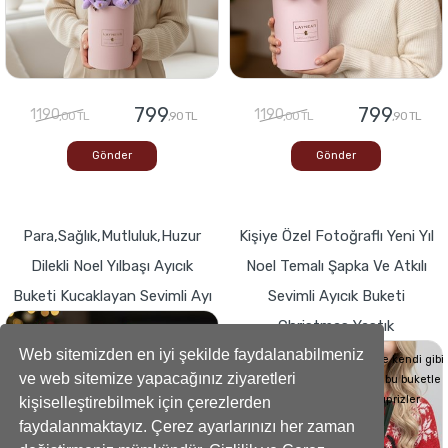
799
799
1190
1190
,00 TL
,90 TL
,00 TL
,90 TL
Gönder
Gönder
Para,Sağlık,Mutluluk,Huzur
Kişiye Özel Fotoğraflı Yeni Yıl
Dilekli Noel Yılbaşı Ayıcık
Noel Temalı Şapka Ve Atkılı
Buketi Kucaklayan Sevimli Ayı
Sevimli Ayıcık Buketi
Christmas Yastık
Buketlerde Yenilik ! Sevgi dolu kalp,Bir
hediyeye dönüşse böyle görünürdü!
Web sitemizden en iyi şekilde faydalanabilmeniz
Sevdiklerinizin Kalplerini de kendi gibi
ve web sitemize yapacağınız ziyaretleri
yumuşacık hale getirecek bu buketle
sevdiklerinize küçük süprizler
kişiselleştirebilmek için çerezlerden
yapabilirsiniz..
faydalanmaktayız. Çerez ayarlarınızı her zaman