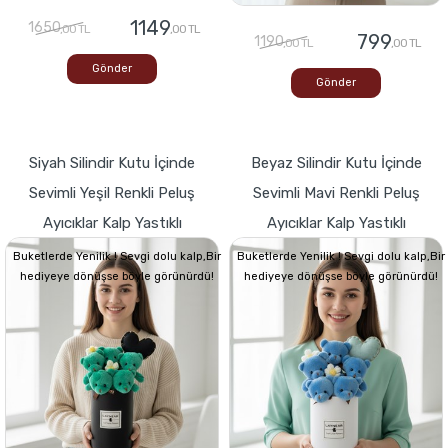
1149
1650
,00 TL
,00 TL
799
1190
,00 TL
,00 TL
Gönder
Gönder
Siyah Silindir Kutu İçinde
Beyaz Silindir Kutu İçinde
Sevimli Yeşil Renkli Peluş
Sevimli Mavi Renkli Peluş
Ayıcıklar Kalp Yastıklı
Ayıcıklar Kalp Yastıklı
Buketlerde Yenilik ! Sevgi dolu kalp,Bir
Buketlerde Yenilik ! Sevgi dolu kalp,Bir
hediyeye dönüşse böyle görünürdü!
hediyeye dönüşse böyle görünürdü!