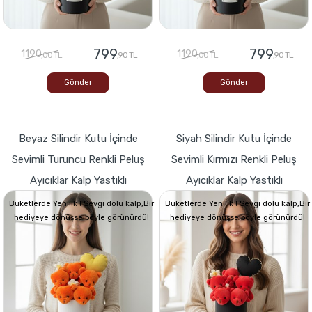
799
799
1190
1190
,00 TL
,90 TL
,00 TL
,90 TL
Gönder
Gönder
Beyaz Silindir Kutu İçinde
Siyah Silindir Kutu İçinde
Sevimli Turuncu Renkli Peluş
Sevimli Kırmızı Renkli Peluş
Ayıcıklar Kalp Yastıklı
Ayıcıklar Kalp Yastıklı
Buketlerde Yenilik ! Sevgi dolu kalp,Bir
Buketlerde Yenilik ! Sevgi dolu kalp,Bir
hediyeye dönüşse böyle görünürdü!
hediyeye dönüşse böyle görünürdü!