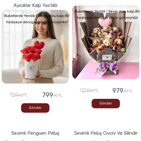
Ayıcıklar Kalp Yastıklı
Buketlerde Yenilik ! Sevgi dolu kalp,Bir
Buketlerde Yenilik ! Sevgi dolu kalp,Bir
hediyeye dönüşse böyle görünürdü!
hediyeye dönüşse böyle görünürdü!
979
1350
,00 TL
,00 TL
799
1190
,00 TL
,90 TL
Gönder
Gönder
Sevimli Penguen Peluş
Sevimli Peluş Civciv Ve Silindir