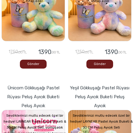
hitap eder.
hitap eder.
1390
1390
1750
1750
,00 TL
,00 TL
,00 TL
,00 TL
Gönder
Gönder
Ünicorn Gökkuşağı Pastel
Yeşil Gökkuşağı Pastel Rüyası
Rüyası Peluş Ayıcık Buketi
Peluş Ayıcık Buketi Peluş
Peluş Ayıcık
Ayıcık
Sevdiklerinizi mutlu edecek özel bir
Sevdiklerinizi mutlu edecek özel bir
hediye! LAYNEAR Pastel Ayıcık Buketi &
hediye! LAYNEAR Pastel Ayıcık Buketi &
30 CM Peluş Ayıcık Seti, yumuşacık
30 CM Peluş Ayıcık Seti