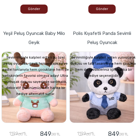
Gönder
Gönder
Yeşil Peluş Oyuncak Baby Milo
Polis Kıyafetli Panda Sevimli
Geyik
Peluş Oyuncak
Sevimliliğiyle kalpleri eriten bu özel
Sevimliliğiyle kalpleri eriten yumuşacık
peluş oyuncak, geyik temalı şapkası ve
dokusu ve tatlı tasarımıyla hem çocukla
pastel tonlarıyla hem çocukların hem de
hem de sevdikleriniz için harika bir
yetişkinlerin favorisi olmaya aday! Ultra
hediye seçeneğidir.
yumuşak dokusu sayesinde sarılmalık,
dekoratif görünümüyle de harika bir
hediye alternatifi sunar.
849
849
1199
1199
,00 TL
,00 TL
,00 TL
,00 TL