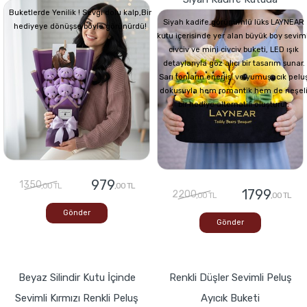
Buketlerde Yenilik ! Sevgi dolu kalp,Bir
Siyah kadife görünümlü lüks LAYNEAR
hediyeye dönüşse böyle görünürdü!
kutu içerisinde yer alan büyük boy seviml
civciv ve mini civciv buketi, LED ışık
detaylarıyla göz alıcı bir tasarım sunar.
Sarı tonların enerjisi ve yumuşacık pelu
dokusuyla hem romantik hem de neşel
bir hediye alternatifi oluşturur.
979
1350
,00 TL
,00 TL
1799
2200
,00 TL
,00 TL
Gönder
Gönder
Beyaz Silindir Kutu İçinde
Renkli Düşler Sevimli Peluş
Sevimli Kırmızı Renkli Peluş
Ayıcık Buketi