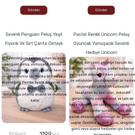
Gönder
Gönder
Sevimli Penguen Peluş Yeşil
Pastel Renkli Unicorn Peluş
Fiyonk Ve Sırt Çanta Detaylı
Oyuncak Yumuşacık Sevimli
Hediye Unicorn
Sevimliliğiyle kalpleri eriten bu özel
Hayal dünyasını gerçeğe taşıyan bu
penguen peluş, yumuşacık dokusu ve
sevimli unicorn peluş, pastel tonları ve
tatlı tasarımıyla hem çocuklar hem de
yumuşacık dokusuyla hem çocuklar he
sevdikleriniz için harika bir hediye
de yetişkinler için mükemmel bir hediy
seçeneğidir. Pembe fiyonk detayı ve canlı
seçeneğidir. LAYNEAR kalitesiyle
renkleriyle dikkat çeken bu ürün,
tasarlanan bu özel ürün, dekoratif
bulunduğu ortama sıcaklık ve mutluluk
görünümüyle odalara sıcak ve tatlı bir
katar.
hava katar. 45 cm ideal boyutu sayesind
sarılmalık konfor sunarken, göz alıcı
parlak detaylarıyla premium bir görünü
sağlar. Özellikle doğum günü, sevgililer
günü veya sürpriz hediyeler için harika
1199
1850
,00 TL
,00 TL
bir tercihtir.