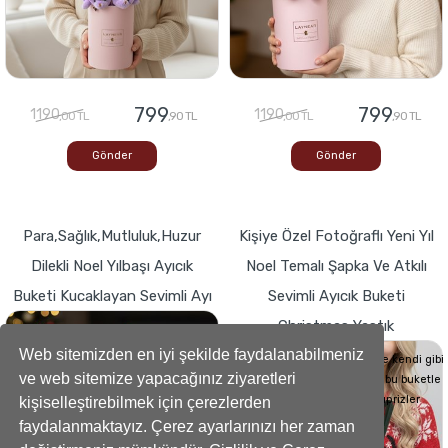
799
799
1190
1190
,00 TL
,90 TL
,00 TL
,90 TL
Gönder
Gönder
Para,Sağlık,Mutluluk,Huzur
Kişiye Özel Fotoğraflı Yeni Yıl
Dilekli Noel Yılbaşı Ayıcık
Noel Temalı Şapka Ve Atkılı
Buketi Kucaklayan Sevimli Ayı
Sevimli Ayıcık Buketi
Christmas Yastık
Buketlerde Yenilik ! Sevgi dolu kalp,Bir
hediyeye dönüşse böyle görünürdü!
Web sitemizden en iyi şekilde faydalanabilmeniz
Sevdiklerinizin Kalplerini de kendi gibi
ve web sitemize yapacağınız ziyaretleri
yumuşacık hale getirecek bu buketle
sevdiklerinize küçük süprizler
kişiselleştirebilmek için çerezlerden
yapabilirsiniz..
faydalanmaktayız. Çerez ayarlarınızı her zaman