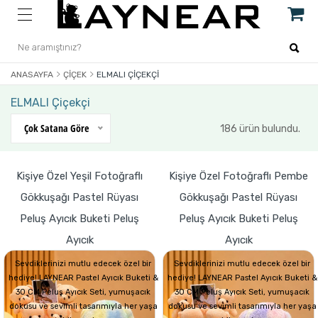
ANASAYFA
ÇIÇEK
ELMALI ÇIÇEKÇI
ELMALI Çiçekçi
Çok Satana Göre
186 ürün bulundu.
Kişiye Özel Yeşil Fotoğraflı
Kişiye Özel Fotoğraflı Pembe
Gökkuşağı Pastel Rüyası
Gökkuşağı Pastel Rüyası
Peluş Ayıcık Buketi Peluş
Peluş Ayıcık Buketi Peluş
Ayıcık
Ayıcık
Sevdiklerinizi mutlu edecek özel bir
Sevdiklerinizi mutlu edecek özel bir
hediye! LAYNEAR Pastel Ayıcık Buketi &
hediye! LAYNEAR Pastel Ayıcık Buketi &
30 CM Peluş Ayıcık Seti, yumuşacık
30 CM Peluş Ayıcık Seti, yumuşacık
dokusu ve sevimli tasarımıyla her yaşa
dokusu ve sevimli tasarımıyla her yaşa