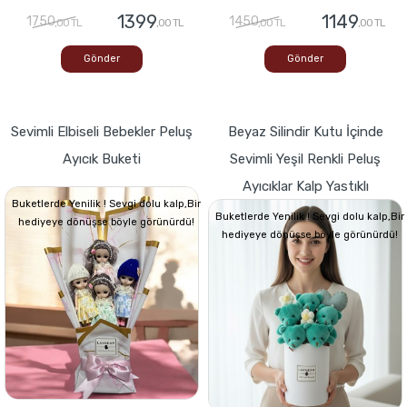
1399
1149
1750
1450
,00 TL
,00 TL
,00 TL
,00 TL
Gönder
Gönder
Sevimli Elbiseli Bebekler Peluş
Beyaz Silindir Kutu İçinde
Ayıcık Buketi
Sevimli Yeşil Renkli Peluş
Ayıcıklar Kalp Yastıklı
Buketlerde Yenilik ! Sevgi dolu kalp,Bir
Buketlerde Yenilik ! Sevgi dolu kalp,Bir
hediyeye dönüşse böyle görünürdü!
hediyeye dönüşse böyle görünürdü!