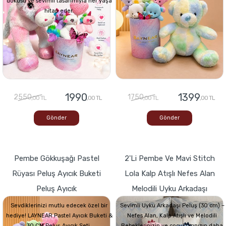
dokusu ve sevimli tasarımıyla her yaşa
hitap eder.
1990
1399
2550
1750
,00 TL
,00 TL
,00 TL
,00 TL
Gönder
Gönder
Pembe Gökkuşağı Pastel
2'li Pembe Ve Mavi Stitch
Rüyası Peluş Ayıcık Buketi
Lola Kalp Atışlı Nefes Alan
Peluş Ayıcık
Melodili Uyku Arkadaşı
Sevdiklerinizi mutlu edecek özel bir
Sevimli Uyku Arkadaşı Peluş (30 cm) –
hediye! LAYNEAR Pastel Ayıcık Buketi &
Nefes Alan, Kalp Atışlı ve Melodili
30 CM Peluş Ayıcık Seti,
Bebeklerinizin ve çocuklarınızın daha