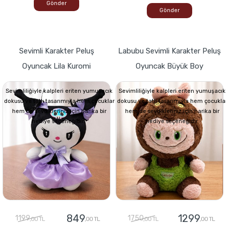
Gönder
Gönder
Sevimli Karakter Peluş
Labubu Sevimli Karakter Peluş
Oyuncak Lila Kuromi
Oyuncak Büyük Boy
Sevimliliğiyle kalpleri eriten yumuşacık
Sevimliliğiyle kalpleri eriten yumuşacık
dokusu ve tatlı tasarımıyla hem çocuklar
dokusu ve tatlı tasarımıyla hem çocukla
hem de sevdikleriniz için harika bir
hem de sevdikleriniz için harika bir
hediye seçeneğidir.
hediye seçeneğidir.
849
1299
1199
1750
,00 TL
,00 TL
,00 TL
,00 TL