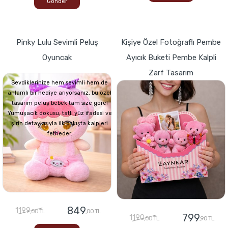
Gönder
Pinky Lulu Sevimli Peluş
Kişiye Özel Fotoğraflı Pembe
Oyuncak
Ayıcık Buketi Pembe Kalpli
Zarf Tasarım
Sevdiklerinize hem sevimli hem de
anlamlı bir hediye arıyorsanız, bu özel
tasarım peluş bebek tam size göre!
Yumuşacık dokusu, tatlı yüz ifadesi ve
şirin detaylarıyla ilk bakışta kalpleri
fetheder.
849
1199
,00 TL
,00 TL
799
1190
,00 TL
,90 TL