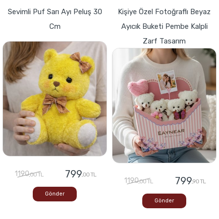
Sevimli Puf Sarı Ayı Peluş 30
Kişiye Özel Fotoğraflı Beyaz
Cm
Ayıcık Buketi Pembe Kalpli
Zarf Tasarım
799
1190
,00 TL
,00 TL
799
1190
,00 TL
,90 TL
Gönder
Gönder