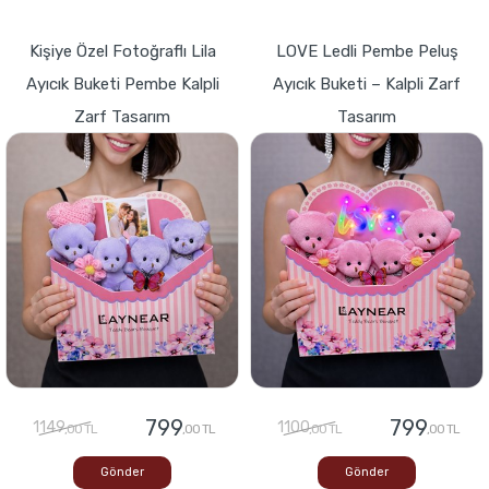
Kişiye Özel Fotoğraflı Lila
LOVE Ledli Pembe Peluş
Ayıcık Buketi Pembe Kalpli
Ayıcık Buketi – Kalpli Zarf
Zarf Tasarım
Tasarım
799
799
1149
1100
,00 TL
,00 TL
,00 TL
,00 TL
Gönder
Gönder