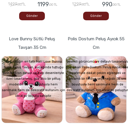
1199
990
1499
1299
,00 TL
,00 TL
,00 TL
,00 TL
Gönder
Gönder
Love Bunny Sütlü Peluş
Polis Dostum Peluş Ayıcık 55
Tavşan 35 Cm
Cm
Sevimliliğin en tatlı hali! Love Bunny
Sevimli görünümü ve detaylı tasarımıyl
Sütlü Peluş Tavşan, kucağında tuttuğu
öne çıkan Polis Dostum Peluş Ayıcık, öze
şirin biberon detayı ve kalp desenleriyle
kıyafetiyle dikkat çeken eğlenceli ve
özel tasarlanmış, göz alıcı bir peluş
anlamlı bir hediye seçeneğidir. 35 cm
modeldir. 35 cm boyutuyla hem
boyutuyla hem sarılmalık hem de
sarılmalık hem de dekoratif kullanım için
dekoratif kullanım için ideal bir peluştur
ideal bir boyuta sahiptir.