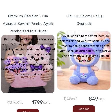
Premium Özel Seri - Lila
Lila Lulu Sevimli Peluş
Ayıcıklar Sevimli Pembe Ayıcık
Oyuncak
Pembe Kadife Kutuda
Sevdiklerinize hem sevimli hem de
Pembe kadife lüks kutu içerisinde yer
anlamlı bir hediye arıyorsanız, bu özel
alan büyük boy peluş ayıcık ve mor mini
tasarım peluş bebek tam size göre!
ayıcık buketiyle hazırlanan bu özel seri,
Yumuşacık dokusu, tatlı yüz ifadesi ve
hem romantik hem de göz alıcı bir
şirin detaylarıyla ilk bakışta kalpleri
hediye alternatifi sunar. Parlak mor fiyonk
fetheder.
detayları, kalp aksesuarları ve zarif
kelebek süslemeleri tasarıma premium
bir hava katmaktadır.
849
1199
,00 TL
,00 TL
1799
2200
,00 TL
,00 TL
Gönder