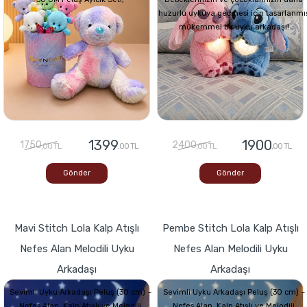
huzurlu uykuya geçmesi için tasarlanmı
mükemmel bir uyku arkadaşı!
1399
1900
1750
2400
,00 TL
,00 TL
,00 TL
,00 TL
Gönder
Gönder
Mavi Stitch Lola Kalp Atışlı
Pembe Stitch Lola Kalp Atışlı
Nefes Alan Melodili Uyku
Nefes Alan Melodili Uyku
Arkadaşı
Arkadaşı
Sevimli Uyku Arkadaşı Peluş (30 cm) –
Sevimli Uyku Arkadaşı Peluş (30 cm) –
Nefes Alan, Kalp Atışlı ve Melodili
Nefes Alan, Kalp Atışlı ve Melodili