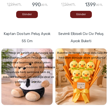
990
1399
1299
1750
,00 TL
,00 TL
,00 TL
,00 TL
Gönder
Gönder
Kaptan Dostum Peluş Ayıcık
Sevimli Elbiseli Civ Civ Peluş
55 Cm
Ayıcık Buketi
Sevimliliği ve karizmatik duruşuyla öne
Buketlerde Yenilik ! Sevgi dolu kalp,Bir
çıkan Kaptan Dostum Peluş Ayıcık, özel
hediyeye dönüşse böyle görünürdü!
üniforma tasarımıyla dikkat çeken
premium bir peluş modeldir. 55 cm büyük
boyutuyla hem sarılmalık hem de
dekoratif kullanım için oldukça ideal ve
gösterişli bir üründür.