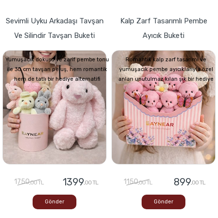
Sevimli Uyku Arkadaşı Tavşan
Kalp Zarf Tasarımlı Pembe
Ve Silindir Tavşan Buketi
Ayıcık Buketi
Yumuşacık dokusu ve zarif pembe tonu
Romantik kalp zarf tasarımı ve
ile 30 cm tavşan peluş, hem romantik
yumuşacık pembe ayıcıklarıyla özel
hem de tatlı bir hediye alternatifi
anları unutulmaz kılan şık bir hediye
1399
899
1750
1150
,00 TL
,00 TL
,00 TL
,00 TL
Gönder
Gönder