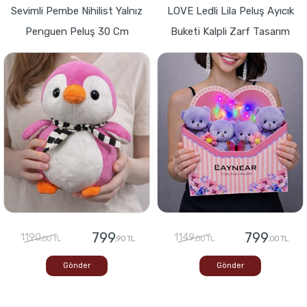
Sevimli Pembe Nihilist Yalnız
LOVE Ledli Lila Peluş Ayıcık
Penguen Peluş 30 Cm
Buketi Kalpli Zarf Tasarım
799
799
1190
1149
,00 TL
,90 TL
,00 TL
,00 TL
Gönder
Gönder