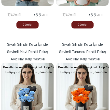
799
799
1190
1190
,00 TL
,90 TL
,00 TL
,90 TL
Gönder
Gönder
Siyah Silindir Kutu İçinde
Siyah Silindir Kutu İçinde
Sevimli Mavi Renkli Peluş
Sevimli Turuncu Renkli Peluş
Ayıcıklar Kalp Yastıklı
Ayıcıklar Kalp Yastıklı
Buketlerde Yenilik ! Sevgi dolu kalp,Bir
Buketlerde Yenilik ! Sevgi dolu kalp,Bir
hediyeye dönüşse böyle görünürdü!
hediyeye dönüşse böyle görünürdü!