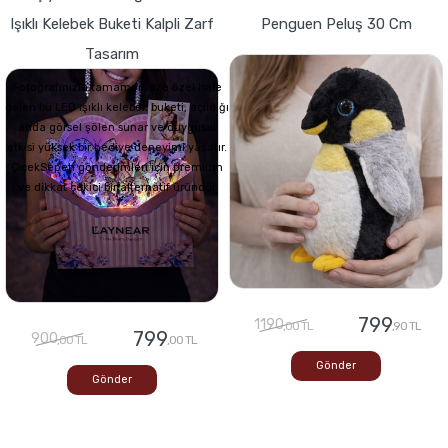
Işıklı Kelebek Buketi Kalpli Zarf
Penguen Peluş 30 Cm
Tasarım
Fotoğrafınızla tamamen size özel hale
gelen bu LED ışıklı kelebek buketi, açıldığı
anda görsel şölen sunar ve duygusal
etkisi yüksek bir hediye deneyimi yaşatır.
ÇiçekSepeti gönderimleri için premium
ve dikkat çekici bir alternatif üründür
799
1190
,00 TL
,90 TL
799
900
,00 TL
,00 TL
Gönder
Gönder