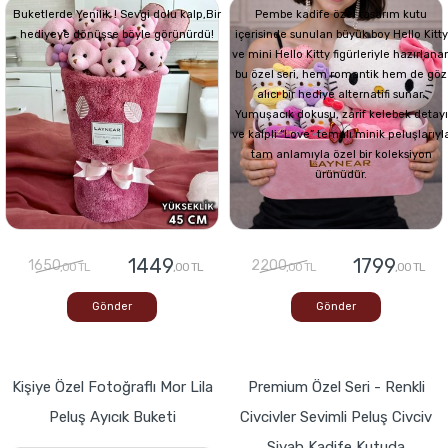
Buketlerde Yenilik ! Sevgi dolu kalp,Bir
Pembe kadife özel tasarım kutu
hediyeye dönüşse böyle görünürdü!
içerisinde sunulan büyük boy Hello Kitty
ve mini Hello Kitty figürleriyle hazırlana
bu özel seri, hem romantik hem de göz
alıcı bir hediye alternatifi sunar.
Yumuşacık dokusu, zarif kelebek detayı
ve kalpli “Love” temalı minik peluşlarıyl
tam anlamıyla özel bir koleksiyon
ürünüdür.
1449
1799
1650
2200
,00 TL
,00 TL
,00 TL
,00 TL
Gönder
Gönder
Kişiye Özel Fotoğraflı Mor Lila
Premium Özel Seri - Renkli
Peluş Ayıcık Buketi
Civcivler Sevimli Peluş Civciv
Siyah Kadife Kutuda