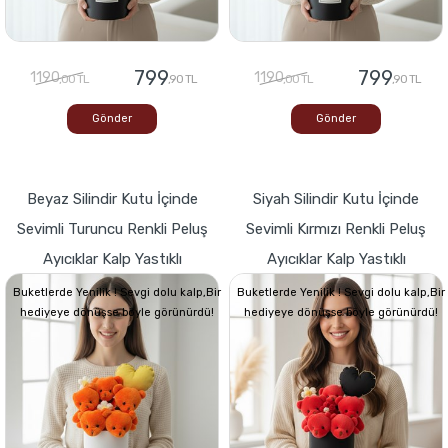
799
799
1190
1190
,00 TL
,90 TL
,00 TL
,90 TL
Gönder
Gönder
Beyaz Silindir Kutu İçinde
Siyah Silindir Kutu İçinde
Sevimli Turuncu Renkli Peluş
Sevimli Kırmızı Renkli Peluş
Ayıcıklar Kalp Yastıklı
Ayıcıklar Kalp Yastıklı
Buketlerde Yenilik ! Sevgi dolu kalp,Bir
Buketlerde Yenilik ! Sevgi dolu kalp,Bir
hediyeye dönüşse böyle görünürdü!
hediyeye dönüşse böyle görünürdü!