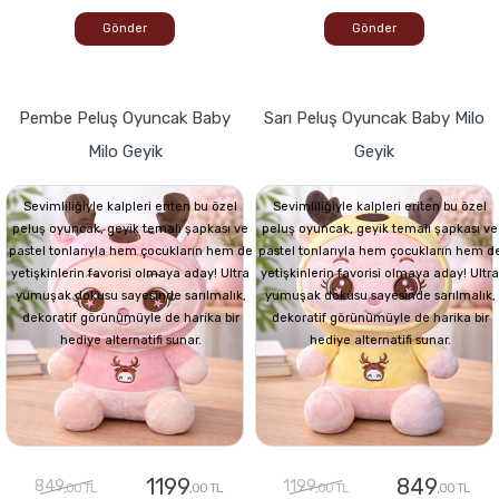
Gönder
Gönder
Pembe Peluş Oyuncak Baby
Sarı Peluş Oyuncak Baby Milo
Milo Geyik
Geyik
Sevimliliğiyle kalpleri eriten bu özel
Sevimliliğiyle kalpleri eriten bu özel
peluş oyuncak, geyik temalı şapkası ve
peluş oyuncak, geyik temalı şapkası ve
pastel tonlarıyla hem çocukların hem de
pastel tonlarıyla hem çocukların hem d
yetişkinlerin favorisi olmaya aday! Ultra
yetişkinlerin favorisi olmaya aday! Ultra
yumuşak dokusu sayesinde sarılmalık,
yumuşak dokusu sayesinde sarılmalık,
dekoratif görünümüyle de harika bir
dekoratif görünümüyle de harika bir
hediye alternatifi sunar.
hediye alternatifi sunar.
1199
849
849
1199
,00 TL
,00 TL
,00 TL
,00 TL