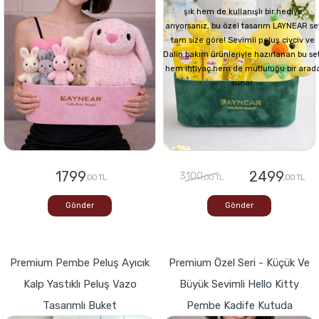
şık hem de kullanışlı bir hediye
arıyorsanız, bu özel tasarım LAYNEAR se
tam size göre! Sevimli peluş civciv ve
Dalin bakım ürünleriyle hazırlanan bu set
hem ihtiyaç hem de mutluluğu bir arad
sunar.
1799
2499
3100
,00 TL
,00 TL
,00 TL
Gönder
Gönder
Premium Pembe Peluş Ayıcık
Premium Özel Seri - Küçük Ve
Kalp Yastıklı Peluş Vazo
Büyük Sevimli Hello Kitty
Tasarımlı Buket
Pembe Kadife Kutuda