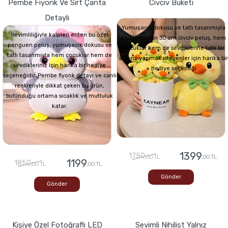
Pembe Fiyonk Ve Sırt Çanta
Civciv Buketi
Detaylı
Yumuşacık dokusu ve tatlı tasarımıyla
Sevimliliğiyle kalpleri eriten bu özel
kalpleri ısıtan 30 cm civciv peluş, hem
penguen peluş, yumuşacık dokusu ve
çocuklar hem de sevdiklerine tatlı bir
tatlı tasarımıyla hem çocuklar hem de
sürpriz yapmak isteyenler için harika bir
sevdikleriniz için harika bir hediye
hediye seçeneği
seçeneğidir. Pembe fiyonk detayı ve canlı
renkleriyle dikkat çeken bu ürün,
bulunduğu ortama sıcaklık ve mutluluk
katar.
1399
1750
,00 TL
,00 TL
1199
1850
,00 TL
,00 TL
Gönder
Gönder
Kişiye Özel Fotoğraflı LED
Sevimli Nihilist Yalnız