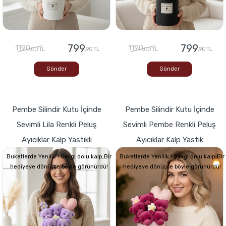
799
799
1190
1190
,00 TL
,90 TL
,00 TL
,90 TL
Gönder
Gönder
Pembe Silindir Kutu İçinde
Pembe Silindir Kutu İçinde
Sevimli Lila Renkli Peluş
Sevimli Pembe Renkli Peluş
Ayıcıklar Kalp Yastıklı
Ayıcıklar Kalp Yastık
Buketlerde Yenilik ! Sevgi dolu kalp,Bir
Buketlerde Yenilik ! Sevgi dolu kalp,Bir
hediyeye dönüşse böyle görünürdü!
hediyeye dönüşse böyle görünürdü!