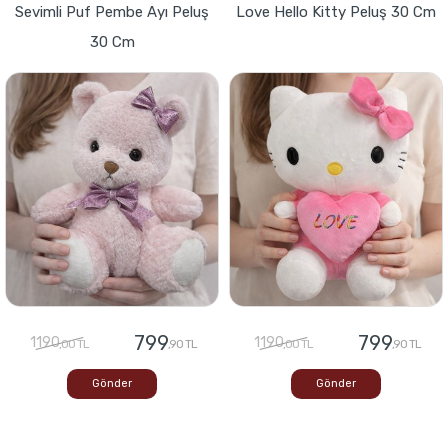
Sevimli Puf Pembe Ayı Peluş
Love Hello Kitty Peluş 30 Cm
30 Cm
799
799
1190
1190
,00 TL
,90 TL
,00 TL
,90 TL
Gönder
Gönder