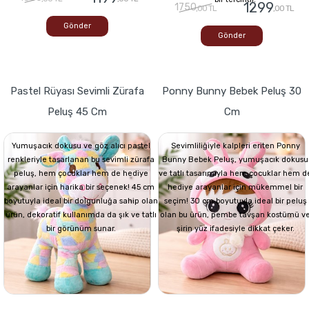
1299
1750
,00 TL
,00 TL
Gönder
Gönder
Pastel Rüyası Sevimli Zürafa
Ponny Bunny Bebek Peluş 30
Peluş 45 Cm
Cm
Yumuşacık dokusu ve göz alıcı pastel
Sevimliliğiyle kalpleri eriten Ponny
renkleriyle tasarlanan bu sevimli zürafa
Bunny Bebek Peluş, yumuşacık dokusu
peluş, hem çocuklar hem de hediye
ve tatlı tasarımıyla hem çocuklar hem d
arayanlar için harika bir seçenek! 45 cm
hediye arayanlar için mükemmel bir
boyutuyla ideal bir dolgunluğa sahip olan
seçim! 30 cm boyutuyla ideal bir peluş
ürün, dekoratif kullanımda da şık ve tatlı
olan bu ürün, pembe tavşan kostümü v
bir görünüm sunar.
şirin yüz ifadesiyle dikkat çeker.