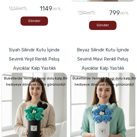
1149
1650
,00 TL
,00 TL
799
1190
,00 TL
,00 TL
Gönder
Gönder
Siyah Silindir Kutu İçinde
Beyaz Silindir Kutu İçinde
Sevimli Yeşil Renkli Peluş
Sevimli Mavi Renkli Peluş
Ayıcıklar Kalp Yastıklı
Ayıcıklar Kalp Yastıklı
Buketlerde Yenilik ! Sevgi dolu kalp,Bir
Buketlerde Yenilik ! Sevgi dolu kalp,Bir
hediyeye dönüşse böyle görünürdü!
hediyeye dönüşse böyle görünürdü!