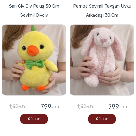
Sarı Civ Civ Peluş 30 Cm
Pembe Sevimli Tavşan Uyku
Sevimli Civciv
Arkadaşı 30 Cm
799
799
1190
1190
,00 TL
,90 TL
,00 TL
,00 TL
Gönder
Gönder