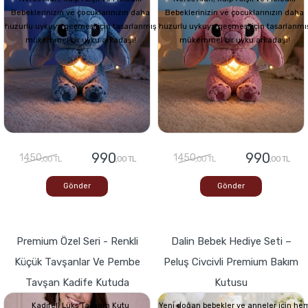
Bebeklerinizin ve çocuklarınızın daha
Bebeklerinizin ve çocuklarınızın daha
huzurlu uykuya geçmesi için tasarlanmış
huzurlu uykuya geçmesi için tasarlanmı
mükemmel bir uyku arkadaşı!
mükemmel bir uyku arkadaşı!
990
990
1450
1450
,00 TL
,00 TL
,00 TL
,00 TL
Gönder
Gönder
Premium Özel Seri - Renkli
Dalin Bebek Hediye Seti –
Küçük Tavşanlar Ve Pembe
Peluş Civcivli Premium Bakım
Tavşan Kadife Kutuda
Kutusu
Kadifeli Lüks Tasarım Kutu
Yeni doğan bebekler ve anneler için he