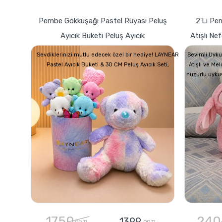
Pembe Gökkuşağı Pastel Rüyası Peluş
2'li Pe
Ayıcık Buketi Peluş Ayıcık
Atışlı Ne
Sevdiklerinizi mutlu edecek özel bir hediye! LAYNEAR
Sevimli Uyku
Pastel Ayıcık Buketi & 30 CM Peluş Ayıcık Seti,
Atışlı ve Me
huzurlu uyku
1750
240
1399
,00 TL
,00 TL