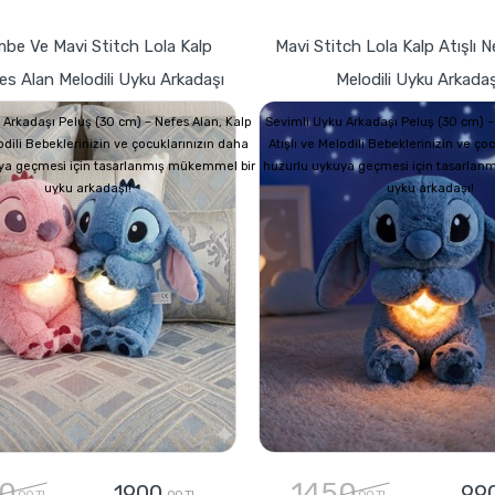
mbe Ve Mavi Stitch Lola Kalp
Mavi Stitch Lola Kalp Atışlı 
fes Alan Melodili Uyku Arkadaşı
Melodili Uyku Arkadaş
 Arkadaşı Peluş (30 cm) – Nefes Alan, Kalp
Sevimli Uyku Arkadaşı Peluş (30 cm) –
lodili Bebeklerinizin ve çocuklarınızın daha
Atışlı ve Melodili Bebeklerinizin ve ço
ya geçmesi için tasarlanmış mükemmel bir
huzurlu uykuya geçmesi için tasarlan
uyku arkadaşı!
uyku arkadaşı!
0
1450
1900
99
,00 TL
,00 TL
,00 TL