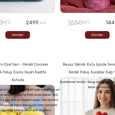
0
1650
2499
144
,00 TL
,00 TL
,00 TL
Gönder
Gönder
 Özel Seri - Renkli Civcivler
Beyaz Silindir Kutu İçinde Sevi
i Peluş Civciv Siyah Kadife
Renkli Peluş Ayıcıklar Kalp Y
Kutuda
Buketlerde Yenilik ! Sevgi dolu kalp,Bi
böyle görünürdü!
görünümlü lüks LAYNEAR kutu içerisinde yer
oy sevimli civciv ve mini civciv buketi, LED
yla göz alıcı bir tasarım sunar. Sarı tonların
 yumuşacık peluş dokusuyla hem romantik
eşeli bir hediye alternatifi oluşturur.