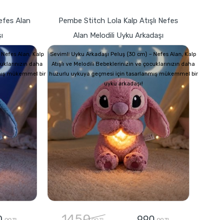
Nefes Alan
Pembe Stitch Lola Kalp Atışlı Nefes
ı
Alan Melodili Uyku Arkadaşı
 Nefes Alan, Kalp
Sevimli Uyku Arkadaşı Peluş (30 cm) – Nefes Alan, Kalp
cuklarınızın daha
Atışlı ve Melodili Bebeklerinizin ve çocuklarınızın daha
mış mükemmel bir
huzurlu uykuya geçmesi için tasarlanmış mükemmel bir
uyku arkadaşı!
1450
0
990
,00 TL
,00 TL
,00 TL