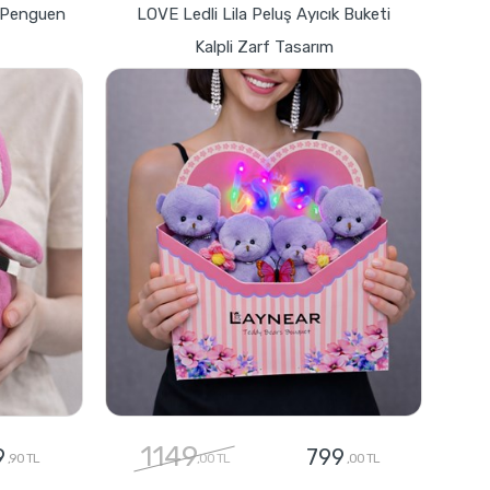
z Penguen
LOVE Ledli Lila Peluş Ayıcık Buketi
Kalpli Zarf Tasarım
1149
9
799
,90 TL
,00 TL
,00 TL