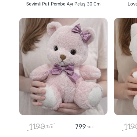
Sevimli Puf Pembe Ayı Peluş 30 Cm
Love
1190
119
799
,00 TL
,90 TL