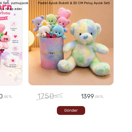
ık Seti, yumuşacık
Pastel Ayıcık Buketi & 30 CM Peluş Ayıcık Seti
aşa hitap eder.
1750
0
1399
,00 TL
,00 TL
,00 TL
Gönder