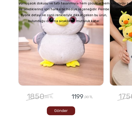
yumuşacık dokusu ve tatlı tasarımıyla hem çocuklar hem
cm civciv pel
de sevdikleriniz için harika bir hediye seçeneğidir. Pembe
bir sürpri
fiyonk detayı ve canlı renkleriyle dikkat çeken bu ürün,
bulunduğu ortama sıcaklık ve mutluluk katar.
1850
175
1199
,00 TL
,00 TL
Gönder