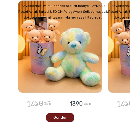
Sevdiklerinizi mutlu edecek özel bir hediye! LAYNEAR
Sevdiklerin
Pastel Ayıcık Buketi & 30 CM Peluş Ayıcık Seti, yumuşacık
Pastel Ayıcık
dokusu ve sevimli tasarımıyla her yaşa hitap eder.
dokusu ve 
1750
175
1390
,00 TL
,00 TL
Gönder