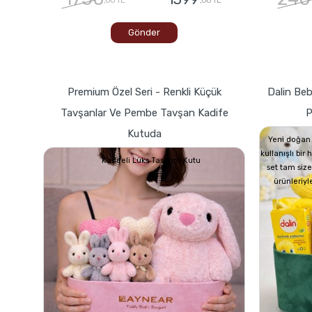
Gönder
Premium Özel Seri - Renkli Küçük
Dalin Beb
Tavşanlar Ve Pembe Tavşan Kadife
P
Kutuda
Yeni doğan 
kullanışlı bir
Kadifeli Lüks Tasarım Kutu
set tam size
ürünleriyl