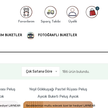
0
Favorilerim
Sipariş Takibi
Üyelik
IM BUKETLER
FOTOĞRAFLI BUKETLER
Çok Satana Göre
186 ürün bulundu.
ası Peluş
Yeşil Gökkuşağı Pastel Rüyası Peluş
cık
Ayıcık Buketi Peluş Ayıcık
 hediye! LAYNEAR
Sevdiklerinizi mutlu edecek özel bir hediye! LAYNEAR