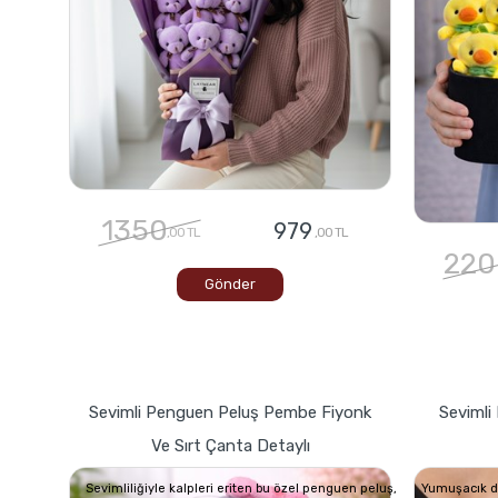
1350
979
,00 TL
,00 TL
220
Gönder
Sevimli Penguen Peluş Pembe Fiyonk
Sevimli 
Ve Sırt Çanta Detaylı
Sevimliliğiyle kalpleri eriten bu özel penguen peluş,
Yumuşacık dok