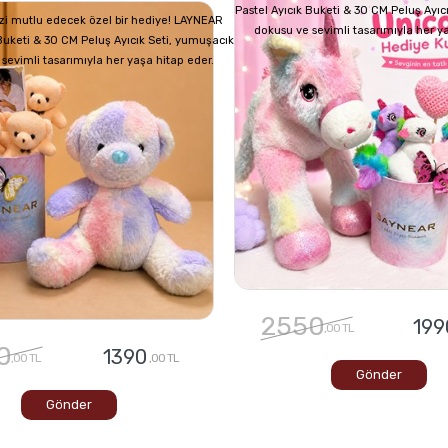
Pastel Ayıcık Buketi & 30 CM Peluş Ayıc
izi mutlu edecek özel bir hediye! LAYNEAR
dokusu ve sevimli tasarımıyla her y
 Buketi & 30 CM Peluş Ayıcık Seti, yumuşacık
sevimli tasarımıyla her yaşa hitap eder.
2550
199
,00 TL
0
1390
,00 TL
,00 TL
Gönder
Gönder