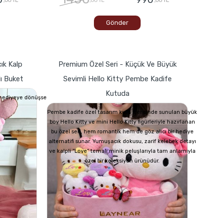
Gönder
ık Kalp
Premium Özel Seri - Küçük Ve Büyük
lı Buket
Sevimli Hello Kitty Pembe Kadife
Kutuda
r hediyeye dönüşse
Pembe kadife özel tasarım kutu içerisinde sunulan büyük
boy Hello Kitty ve mini Hello Kitty figürleriyle hazırlanan
bu özel seri, hem romantik hem de göz alıcı bir hediye
alternatifi sunar. Yumuşacık dokusu, zarif kelebek detayı
ve kalpli “Love” temalı minik peluşlarıyla tam anlamıyla
özel bir koleksiyon ürünüdür.