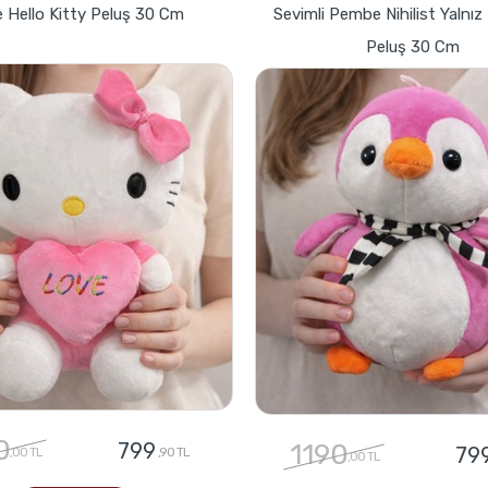
 Hello Kitty Peluş 30 Cm
Sevimli Pembe Nihilist Yalnı
Peluş 30 Cm
0
799
1190
79
,00 TL
,90 TL
,00 TL