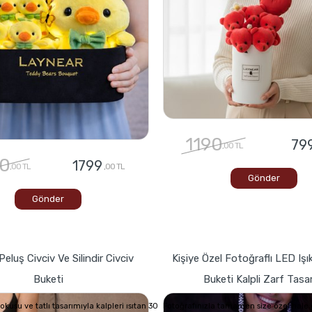
1190
79
,00 TL
0
1799
,00 TL
,00 TL
Gönder
Gönder
Peluş Civciv Ve Silindir Civciv
Kişiye Özel Fotoğraflı LED Işık
Buketi
Buketi Kalpli Zarf Tasa
usu ve tatlı tasarımıyla kalpleri ısıtan 30
Fotoğrafınızla tamamen size özel hale g