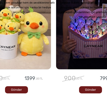
uş, hem çocuklar hem de sevdiklerine tatlı
kelebek buketi, açıldığı anda görsel
z yapmak isteyenler için harika bir hediye
duygusal etkisi yüksek bir hediye de
seçeneği
ÇiçekSepeti gönderimleri için premium
bir alternatif üründür
0
900
1399
79
,00 TL
,00 TL
,00 TL
Gönder
Gönder