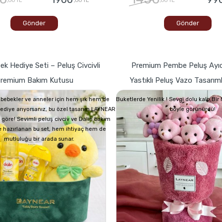
Gönder
Gönder
ek Hediye Seti – Peluş Civcivli
Premium Pembe Peluş Ayıc
remium Bakım Kutusu
Yastıklı Peluş Vazo Tasarım
bebekler ve anneler için hem şık hem de
Buketlerde Yenilik ! Sevgi dolu kalp,Bi
 hediye arıyorsanız, bu özel tasarım LAYNEAR
böyle görünürdü!
 göre! Sevimli peluş civciv ve Dalin bakım
e hazırlanan bu set, hem ihtiyaç hem de
mutluluğu bir arada sunar.