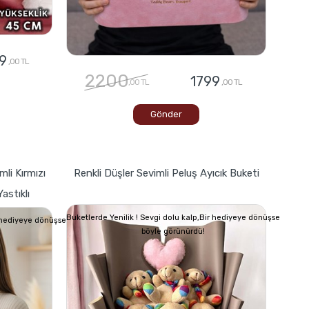
9
,00 TL
2200
1799
,00 TL
,00 TL
Gönder
mli Kırmızı
Renkli Düşler Sevimli Peluş Ayıcık Buketi
astıklı
Buketlerde Yenilik ! Sevgi dolu kalp,Bir hediyeye dönüşse
r hediyeye dönüşse
böyle görünürdü!