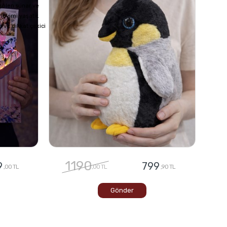
 şölen sunar ve
neyimi yaşatır.
 ve dikkat çekici
1190
9
799
,00 TL
,00 TL
,90 TL
Gönder