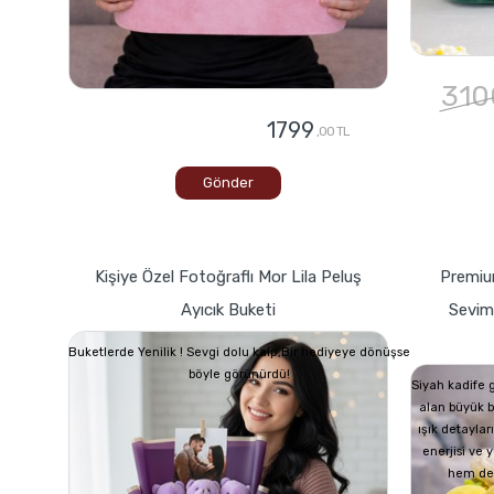
310
1799
,00 TL
Gönder
Kişiye Özel Fotoğraflı Mor Lila Peluş
Premium
Ayıcık Buketi
Seviml
Buketlerde Yenilik ! Sevgi dolu kalp,Bir hediyeye dönüşse
böyle görünürdü!
Siyah kadife 
alan büyük b
ışık detayları
enerjisi ve
hem de n