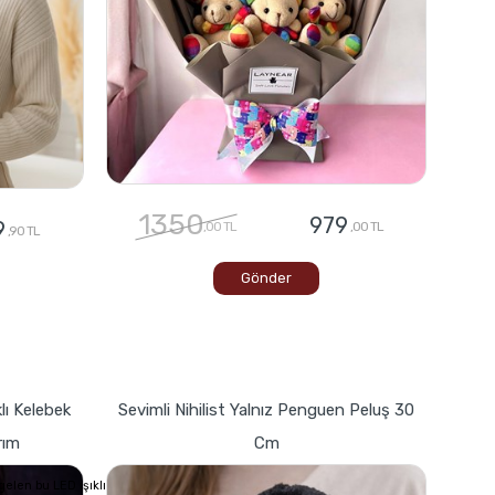
1350
979
9
,00 TL
,00 TL
,90 TL
Gönder
lı Kelebek
Sevimli Nihilist Yalnız Penguen Peluş 30
rım
Cm
elen bu LED ışıklı