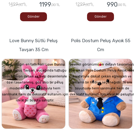
1199
990
1499
1299
,00 TL
,00 TL
,00 TL
,00 TL
Gönder
Gönder
Love Bunny Sütlü Peluş
Polis Dostum Peluş Ayıcık 55
Tavşan 35 Cm
Cm
Sevimliliğin en tatlı hali! Love Bunny
Sevimli görünümü ve detaylı tasarımıyl
Sütlü Peluş Tavşan, kucağında tuttuğu
öne çıkan Polis Dostum Peluş Ayıcık, öze
şirin biberon detayı ve kalp desenleriyle
kıyafetiyle dikkat çeken eğlenceli ve
özel tasarlanmış, göz alıcı bir peluş
anlamlı bir hediye seçeneğidir. 35 cm
modeldir. 35 cm boyutuyla hem
boyutuyla hem sarılmalık hem de
sarılmalık hem de dekoratif kullanım için
dekoratif kullanım için ideal bir peluştur
ideal bir boyuta sahiptir.