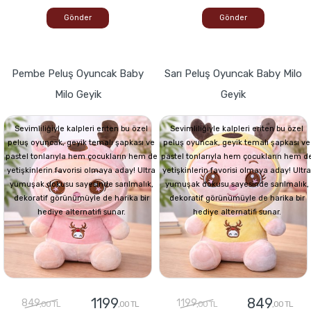
Gönder
Gönder
Pembe Peluş Oyuncak Baby
Sarı Peluş Oyuncak Baby Milo
Milo Geyik
Geyik
Sevimliliğiyle kalpleri eriten bu özel
Sevimliliğiyle kalpleri eriten bu özel
peluş oyuncak, geyik temalı şapkası ve
peluş oyuncak, geyik temalı şapkası ve
pastel tonlarıyla hem çocukların hem de
pastel tonlarıyla hem çocukların hem d
yetişkinlerin favorisi olmaya aday! Ultra
yetişkinlerin favorisi olmaya aday! Ultra
yumuşak dokusu sayesinde sarılmalık,
yumuşak dokusu sayesinde sarılmalık,
dekoratif görünümüyle de harika bir
dekoratif görünümüyle de harika bir
hediye alternatifi sunar.
hediye alternatifi sunar.
1199
849
849
1199
,00 TL
,00 TL
,00 TL
,00 TL