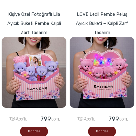
Kişiye Özel Fotoğraflı Lila
LOVE Ledli Pembe Peluş
Ayıcık Buketi Pembe Kalpli
Ayıcık Buketi – Kalpli Zarf
Zarf Tasarım
Tasarım
799
799
1149
1100
,00 TL
,00 TL
,00 TL
,00 TL
Gönder
Gönder