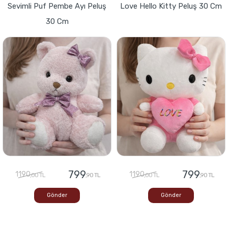
Sevimli Puf Pembe Ayı Peluş
Love Hello Kitty Peluş 30 Cm
30 Cm
799
799
1190
1190
,00 TL
,90 TL
,00 TL
,90 TL
Gönder
Gönder