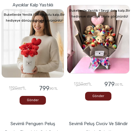
Ayıcıklar Kalp Yastıklı
Buketlerde Yenilik ! Sevgi dolu kalp,Bir
Buketlerde Yenilik ! Sevgi dolu kalp,Bir
hediyeye dönüşse böyle görünürdü!
hediyeye dönüşse böyle görünürdü!
979
1350
,00 TL
,00 TL
799
1190
,00 TL
,90 TL
Gönder
Gönder
Sevimli Penguen Peluş
Sevimli Peluş Civciv Ve Silindir