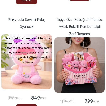
Gönder
Pinky Lulu Sevimli Peluş
Kişiye Özel Fotoğraflı Pembe
Oyuncak
Ayıcık Buketi Pembe Kalpli
Zarf Tasarım
Sevdiklerinize hem sevimli hem de
anlamlı bir hediye arıyorsanız, bu özel
tasarım peluş bebek tam size göre!
Yumuşacık dokusu, tatlı yüz ifadesi ve
şirin detaylarıyla ilk bakışta kalpleri
fetheder.
849
1199
,00 TL
,00 TL
799
1190
,00 TL
,90 TL