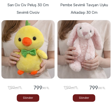
Sarı Civ Civ Peluş 30 Cm
Pembe Sevimli Tavşan Uyku
Sevimli Civciv
Arkadaşı 30 Cm
799
799
1190
1190
,00 TL
,90 TL
,00 TL
,00 TL
Gönder
Gönder