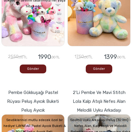
dokusu ve sevimli tasarımıyla her yaşa
hitap eder.
1990
1399
2550
1750
,00 TL
,00 TL
,00 TL
,00 TL
Gönder
Gönder
Pembe Gökkuşağı Pastel
2'li Pembe Ve Mavi Stitch
Rüyası Peluş Ayıcık Buketi
Lola Kalp Atışlı Nefes Alan
Peluş Ayıcık
Melodili Uyku Arkadaşı
Sevdiklerinizi mutlu edecek özel bir
Sevimli Uyku Arkadaşı Peluş (30 cm) –
hediye! LAYNEAR Pastel Ayıcık Buketi &
Nefes Alan, Kalp Atışlı ve Melodili
30 CM Peluş Ayıcık Seti,
Bebeklerinizin ve çocuklarınızın daha