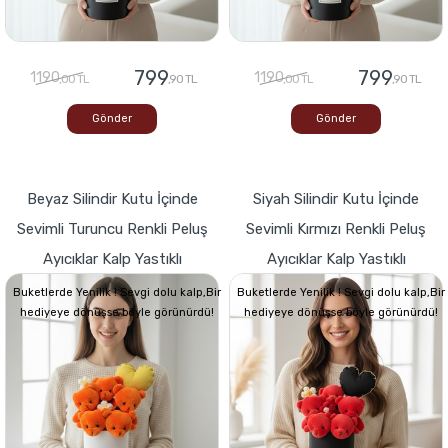
799
799
1190
1190
,00 TL
,90 TL
,00 TL
,90 TL
Gönder
Gönder
Beyaz Silindir Kutu İçinde
Siyah Silindir Kutu İçinde
Sevimli Turuncu Renkli Peluş
Sevimli Kırmızı Renkli Peluş
Ayıcıklar Kalp Yastıklı
Ayıcıklar Kalp Yastıklı
Buketlerde Yenilik ! Sevgi dolu kalp,Bir
Buketlerde Yenilik ! Sevgi dolu kalp,Bir
hediyeye dönüşse böyle görünürdü!
hediyeye dönüşse böyle görünürdü!