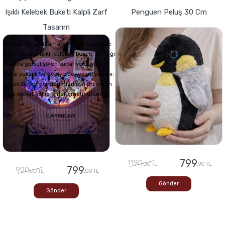
Işıklı Kelebek Buketi Kalpli Zarf
Penguen Peluş 30 Cm
Tasarım
Fotoğrafınızla tamamen size özel hale
gelen bu LED ışıklı kelebek buketi, açıldığı
anda görsel şölen sunar ve duygusal
etkisi yüksek bir hediye deneyimi yaşatır.
ÇiçekSepeti gönderimleri için premium
ve dikkat çekici bir alternatif üründür
799
1190
,00 TL
,90 TL
799
900
,00 TL
,00 TL
Gönder
Gönder