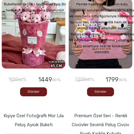
Buketlerde Yenilik ! Sevgi dolu kalp,Bir
Pembe kadife özel tasarım kutu
hediyeye dönüşse böyle görünürdü!
içerisinde sunulan büyük boy Hello Kitty
ve mini Hello Kitty figürleriyle hazırlana
bu özel seri, hem romantik hem de göz
alıcı bir hediye alternatifi sunar.
Yumuşacık dokusu, zarif kelebek detayı
ve kalpli “Love” temalı minik peluşlarıyl
tam anlamıyla özel bir koleksiyon
ürünüdür.
1449
1799
1650
2200
,00 TL
,00 TL
,00 TL
,00 TL
Gönder
Gönder
Kişiye Özel Fotoğraflı Mor Lila
Premium Özel Seri - Renkli
Peluş Ayıcık Buketi
Civcivler Sevimli Peluş Civciv
Siyah Kadife Kutuda