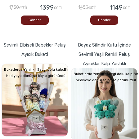
1399
1149
1750
1450
,00 TL
,00 TL
,00 TL
,00 TL
Gönder
Gönder
Sevimli Elbiseli Bebekler Peluş
Beyaz Silindir Kutu İçinde
Ayıcık Buketi
Sevimli Yeşil Renkli Peluş
Ayıcıklar Kalp Yastıklı
Buketlerde Yenilik ! Sevgi dolu kalp,Bir
Buketlerde Yenilik ! Sevgi dolu kalp,Bir
hediyeye dönüşse böyle görünürdü!
hediyeye dönüşse böyle görünürdü!