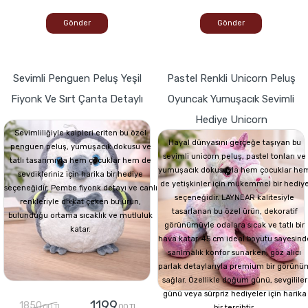
Gönder
Gönder
Sevimli Penguen Peluş Yeşil
Pastel Renkli Unicorn Peluş
Fiyonk Ve Sırt Çanta Detaylı
Oyuncak Yumuşacık Sevimli
Hediye Unicorn
Sevimliliğiyle kalpleri eriten bu özel
Hayal dünyasını gerçeğe taşıyan bu
penguen peluş, yumuşacık dokusu ve
sevimli unicorn peluş, pastel tonları ve
tatlı tasarımıyla hem çocuklar hem de
yumuşacık dokusuyla hem çocuklar he
sevdikleriniz için harika bir hediye
de yetişkinler için mükemmel bir hediy
seçeneğidir. Pembe fiyonk detayı ve canlı
seçeneğidir. LAYNEAR kalitesiyle
renkleriyle dikkat çeken bu ürün,
tasarlanan bu özel ürün, dekoratif
bulunduğu ortama sıcaklık ve mutluluk
görünümüyle odalara sıcak ve tatlı bir
katar.
hava katar. 45 cm ideal boyutu sayesind
sarılmalık konfor sunarken, göz alıcı
parlak detaylarıyla premium bir görünü
sağlar. Özellikle doğum günü, sevgililer
günü veya sürpriz hediyeler için harika
1199
1850
,00 TL
,00 TL
bir tercihtir.