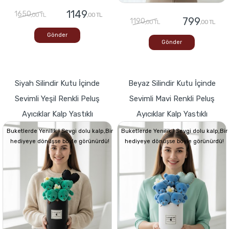
1149
1650
,00 TL
,00 TL
799
1190
,00 TL
,00 TL
Gönder
Gönder
Siyah Silindir Kutu İçinde
Beyaz Silindir Kutu İçinde
Sevimli Yeşil Renkli Peluş
Sevimli Mavi Renkli Peluş
Ayıcıklar Kalp Yastıklı
Ayıcıklar Kalp Yastıklı
Buketlerde Yenilik ! Sevgi dolu kalp,Bir
Buketlerde Yenilik ! Sevgi dolu kalp,Bir
hediyeye dönüşse böyle görünürdü!
hediyeye dönüşse böyle görünürdü!