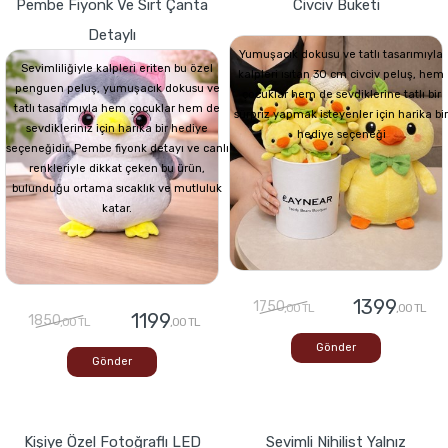
Pembe Fiyonk Ve Sırt Çanta
Civciv Buketi
Detaylı
Yumuşacık dokusu ve tatlı tasarımıyla
Sevimliliğiyle kalpleri eriten bu özel
kalpleri ısıtan 30 cm civciv peluş, hem
penguen peluş, yumuşacık dokusu ve
çocuklar hem de sevdiklerine tatlı bir
tatlı tasarımıyla hem çocuklar hem de
sürpriz yapmak isteyenler için harika bir
sevdikleriniz için harika bir hediye
hediye seçeneği
seçeneğidir. Pembe fiyonk detayı ve canlı
renkleriyle dikkat çeken bu ürün,
bulunduğu ortama sıcaklık ve mutluluk
katar.
1399
1750
,00 TL
,00 TL
1199
1850
,00 TL
,00 TL
Gönder
Gönder
Kişiye Özel Fotoğraflı LED
Sevimli Nihilist Yalnız