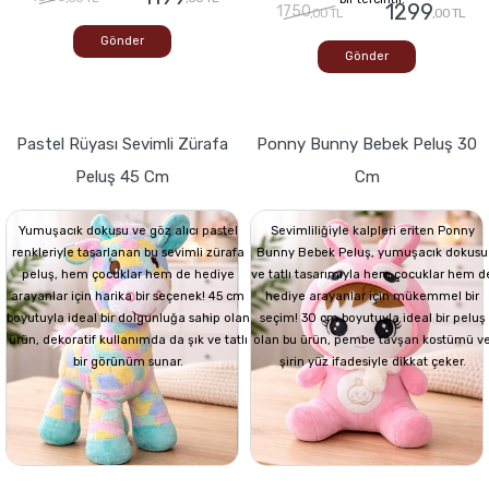
1299
1750
,00 TL
,00 TL
Gönder
Gönder
Pastel Rüyası Sevimli Zürafa
Ponny Bunny Bebek Peluş 30
Peluş 45 Cm
Cm
Yumuşacık dokusu ve göz alıcı pastel
Sevimliliğiyle kalpleri eriten Ponny
renkleriyle tasarlanan bu sevimli zürafa
Bunny Bebek Peluş, yumuşacık dokusu
peluş, hem çocuklar hem de hediye
ve tatlı tasarımıyla hem çocuklar hem d
arayanlar için harika bir seçenek! 45 cm
hediye arayanlar için mükemmel bir
boyutuyla ideal bir dolgunluğa sahip olan
seçim! 30 cm boyutuyla ideal bir peluş
ürün, dekoratif kullanımda da şık ve tatlı
olan bu ürün, pembe tavşan kostümü v
bir görünüm sunar.
şirin yüz ifadesiyle dikkat çeker.