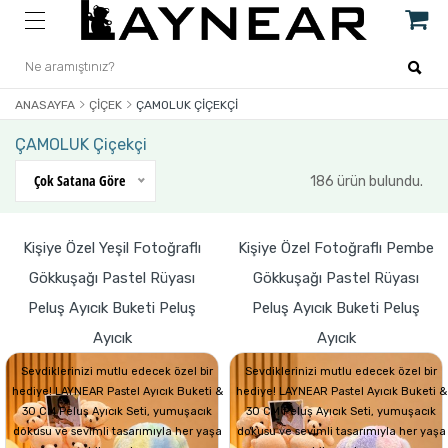
ANASAYFA
ÇIÇEK
ÇAMOLUK ÇIÇEKÇI
ÇAMOLUK Çiçekçi
Çok Satana Göre
186 ürün bulundu.
Kişiye Özel Yeşil Fotoğraflı
Kişiye Özel Fotoğraflı Pembe
Gökkuşağı Pastel Rüyası
Gökkuşağı Pastel Rüyası
Peluş Ayıcık Buketi Peluş
Peluş Ayıcık Buketi Peluş
Ayıcık
Ayıcık
Sevdiklerinizi mutlu edecek özel bir
Sevdiklerinizi mutlu edecek özel bir
hediye! LAYNEAR Pastel Ayıcık Buketi &
hediye! LAYNEAR Pastel Ayıcık Buketi &
30 CM Peluş Ayıcık Seti, yumuşacık
30 CM Peluş Ayıcık Seti, yumuşacık
dokusu ve sevimli tasarımıyla her yaşa
dokusu ve sevimli tasarımıyla her yaşa