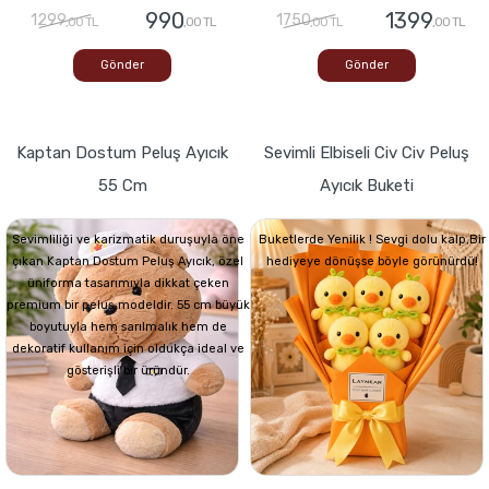
990
1399
1299
1750
,00 TL
,00 TL
,00 TL
,00 TL
Gönder
Gönder
Kaptan Dostum Peluş Ayıcık
Sevimli Elbiseli Civ Civ Peluş
55 Cm
Ayıcık Buketi
Sevimliliği ve karizmatik duruşuyla öne
Buketlerde Yenilik ! Sevgi dolu kalp,Bir
çıkan Kaptan Dostum Peluş Ayıcık, özel
hediyeye dönüşse böyle görünürdü!
üniforma tasarımıyla dikkat çeken
premium bir peluş modeldir. 55 cm büyük
boyutuyla hem sarılmalık hem de
dekoratif kullanım için oldukça ideal ve
gösterişli bir üründür.