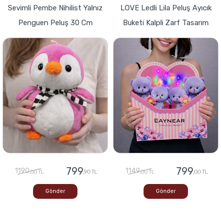
Sevimli Pembe Nihilist Yalnız
LOVE Ledli Lila Peluş Ayıcık
Penguen Peluş 30 Cm
Buketi Kalpli Zarf Tasarım
799
799
1190
1149
,00 TL
,90 TL
,00 TL
,00 TL
Gönder
Gönder