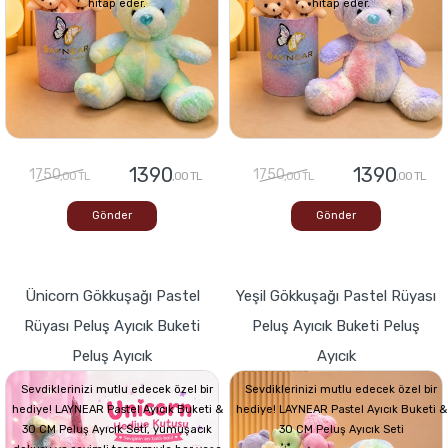
hitap eder.
hitap eder.
1390
1390
1750
1750
,00 TL
,00 TL
,00 TL
,00 TL
Gönder
Gönder
Ünicorn Gökkuşağı Pastel
Yeşil Gökkuşağı Pastel Rüyası
Rüyası Peluş Ayıcık Buketi
Peluş Ayıcık Buketi Peluş
Peluş Ayıcık
Ayıcık
Sevdiklerinizi mutlu edecek özel bir
Sevdiklerinizi mutlu edecek özel bir
hediye! LAYNEAR Pastel Ayıcık Buketi &
hediye! LAYNEAR Pastel Ayıcık Buketi &
30 CM Peluş Ayıcık Seti, yumuşacık
30 CM Peluş Ayıcık Seti