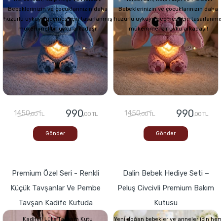
Bebeklerinizin ve çocuklarınızın daha
Bebeklerinizin ve çocuklarınızın daha
huzurlu uykuya geçmesi için tasarlanmış
huzurlu uykuya geçmesi için tasarlanmı
mükemmel bir uyku arkadaşı!
mükemmel bir uyku arkadaşı!
990
990
1450
1450
,00 TL
,00 TL
,00 TL
,00 TL
Gönder
Gönder
Premium Özel Seri - Renkli
Dalin Bebek Hediye Seti –
Küçük Tavşanlar Ve Pembe
Peluş Civcivli Premium Bakım
Tavşan Kadife Kutuda
Kutusu
Kadifeli Lüks Tasarım Kutu
Yeni doğan bebekler ve anneler için he