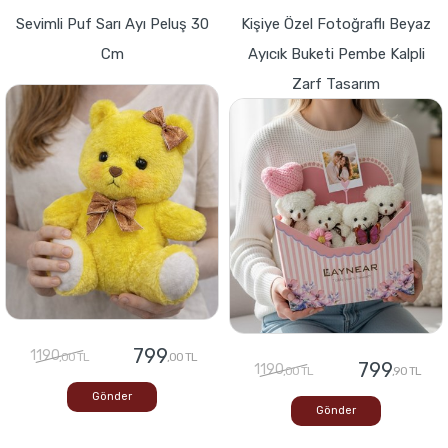
Sevimli Puf Sarı Ayı Peluş 30
Kişiye Özel Fotoğraflı Beyaz
Cm
Ayıcık Buketi Pembe Kalpli
Zarf Tasarım
799
1190
,00 TL
,00 TL
799
1190
,00 TL
,90 TL
Gönder
Gönder