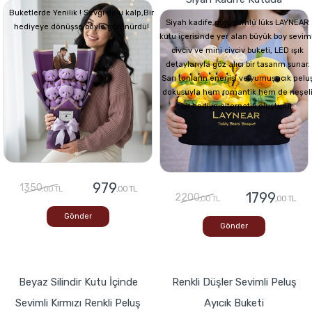
Buketlerde Yenilik ! Sevgi dolu kalp,Bir
Siyah kadife görünümlü lüks LAYNEAR
hediyeye dönüşse böyle görünürdü!
kutu içerisinde yer alan büyük boy seviml
civciv ve mini civciv buketi, LED ışık
detaylarıyla göz alıcı bir tasarım sunar.
Sarı tonların enerjisi ve yumuşacık pelu
dokusuyla hem romantik hem de neşel
bir hediye alternatifi oluşturur.
979
1350
,00 TL
,00 TL
1799
2200
,00 TL
,00 TL
Gönder
Gönder
Beyaz Silindir Kutu İçinde
Renkli Düşler Sevimli Peluş
Sevimli Kırmızı Renkli Peluş
Ayıcık Buketi