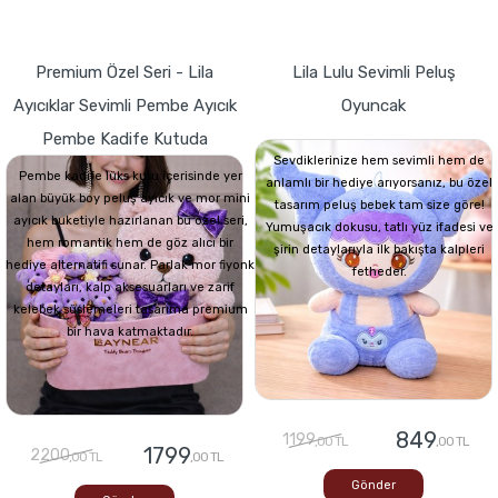
Premium Özel Seri - Lila
Lila Lulu Sevimli Peluş
Ayıcıklar Sevimli Pembe Ayıcık
Oyuncak
Pembe Kadife Kutuda
Sevdiklerinize hem sevimli hem de
Pembe kadife lüks kutu içerisinde yer
anlamlı bir hediye arıyorsanız, bu özel
alan büyük boy peluş ayıcık ve mor mini
tasarım peluş bebek tam size göre!
ayıcık buketiyle hazırlanan bu özel seri,
Yumuşacık dokusu, tatlı yüz ifadesi ve
hem romantik hem de göz alıcı bir
şirin detaylarıyla ilk bakışta kalpleri
hediye alternatifi sunar. Parlak mor fiyonk
fetheder.
detayları, kalp aksesuarları ve zarif
kelebek süslemeleri tasarıma premium
bir hava katmaktadır.
849
1199
,00 TL
,00 TL
1799
2200
,00 TL
,00 TL
Gönder