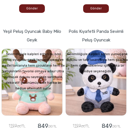
Gönder
Gönder
Yeşil Peluş Oyuncak Baby Milo
Polis Kıyafetli Panda Sevimli
Geyik
Peluş Oyuncak
Sevimliliğiyle kalpleri eriten bu özel
Sevimliliğiyle kalpleri eriten yumuşacık
peluş oyuncak, geyik temalı şapkası ve
dokusu ve tatlı tasarımıyla hem çocukla
pastel tonlarıyla hem çocukların hem de
hem de sevdikleriniz için harika bir
yetişkinlerin favorisi olmaya aday! Ultra
hediye seçeneğidir.
yumuşak dokusu sayesinde sarılmalık,
dekoratif görünümüyle de harika bir
hediye alternatifi sunar.
849
849
1199
1199
,00 TL
,00 TL
,00 TL
,00 TL