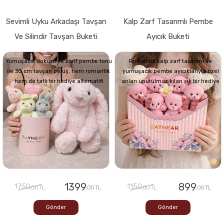
Sevimli Uyku Arkadaşı Tavşan
Kalp Zarf Tasarımlı Pembe
Ve Silindir Tavşan Buketi
Ayıcık Buketi
Yumuşacık dokusu ve zarif pembe tonu
Romantik kalp zarf tasarımı ve
ile 30 cm tavşan peluş, hem romantik
yumuşacık pembe ayıcıklarıyla özel
hem de tatlı bir hediye alternatifi
anları unutulmaz kılan şık bir hediye
1399
899
1750
1150
,00 TL
,00 TL
,00 TL
,00 TL
Gönder
Gönder