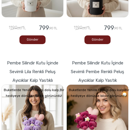
799
799
1190
1190
,00 TL
,90 TL
,00 TL
,90 TL
Gönder
Gönder
Pembe Silindir Kutu İçinde
Pembe Silindir Kutu İçinde
Sevimli Lila Renkli Peluş
Sevimli Pembe Renkli Peluş
Ayıcıklar Kalp Yastıklı
Ayıcıklar Kalp Yastık
Buketlerde Yenilik ! Sevgi dolu kalp,Bir
Buketlerde Yenilik ! Sevgi dolu kalp,Bir
hediyeye dönüşse böyle görünürdü!
hediyeye dönüşse böyle görünürdü!