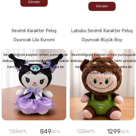
Gönder
Gönder
Sevimli Karakter Peluş
Labubu Sevimli Karakter Peluş
Oyuncak Lila Kuromi
Oyuncak Büyük Boy
Sevimliliğiyle kalpleri eriten yumuşacık
Sevimliliğiyle kalpleri eriten yumuşacık
dokusu ve tatlı tasarımıyla hem çocuklar
dokusu ve tatlı tasarımıyla hem çocukla
hem de sevdikleriniz için harika bir
hem de sevdikleriniz için harika bir
hediye seçeneğidir.
hediye seçeneğidir.
849
1299
1199
1750
,00 TL
,00 TL
,00 TL
,00 TL