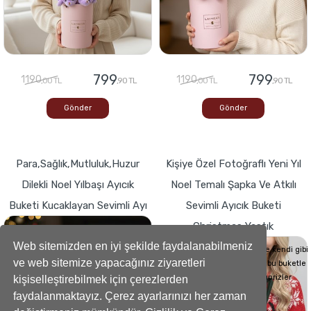
799
799
1190
1190
,00 TL
,90 TL
,00 TL
,90 TL
Gönder
Gönder
Para,Sağlık,Mutluluk,Huzur
Kişiye Özel Fotoğraflı Yeni Yıl
Dilekli Noel Yılbaşı Ayıcık
Noel Temalı Şapka Ve Atkılı
Buketi Kucaklayan Sevimli Ayı
Sevimli Ayıcık Buketi
Christmas Yastık
Buketlerde Yenilik ! Sevgi dolu kalp,Bir
hediyeye dönüşse böyle görünürdü!
Web sitemizden en iyi şekilde faydalanabilmeniz
Sevdiklerinizin Kalplerini de kendi gibi
ve web sitemize yapacağınız ziyaretleri
yumuşacık hale getirecek bu buketle
sevdiklerinize küçük süprizler
kişiselleştirebilmek için çerezlerden
yapabilirsiniz..
faydalanmaktayız. Çerez ayarlarınızı her zaman