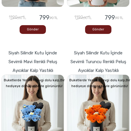
799
799
1190
1190
,00 TL
,90 TL
,00 TL
,90 TL
Gönder
Gönder
Siyah Silindir Kutu İçinde
Siyah Silindir Kutu İçinde
Sevimli Mavi Renkli Peluş
Sevimli Turuncu Renkli Peluş
Ayıcıklar Kalp Yastıklı
Ayıcıklar Kalp Yastıklı
Buketlerde Yenilik ! Sevgi dolu kalp,Bir
Buketlerde Yenilik ! Sevgi dolu kalp,Bir
hediyeye dönüşse böyle görünürdü!
hediyeye dönüşse böyle görünürdü!