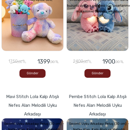
huzurlu uykuya geçmesi için tasarlanmı
mükemmel bir uyku arkadaşı!
1399
1900
1750
2400
,00 TL
,00 TL
,00 TL
,00 TL
Gönder
Gönder
Mavi Stitch Lola Kalp Atışlı
Pembe Stitch Lola Kalp Atışlı
Nefes Alan Melodili Uyku
Nefes Alan Melodili Uyku
Arkadaşı
Arkadaşı
Sevimli Uyku Arkadaşı Peluş (30 cm) –
Sevimli Uyku Arkadaşı Peluş (30 cm) –
Nefes Alan, Kalp Atışlı ve Melodili
Nefes Alan, Kalp Atışlı ve Melodili