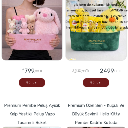
şık hem de kullanışlı bir hediye
arıyorsanız, bu özel tasarım LAYNEAR se
tam size göre! Sevimli peluş civciv ve
Dalin bakım ürünleriyle hazırlanan bu set
hem ihtiyaç hem de mutluluğu bir arad
sunar.
1799
2499
3100
,00 TL
,00 TL
,00 TL
Gönder
Gönder
Premium Pembe Peluş Ayıcık
Premium Özel Seri - Küçük Ve
Kalp Yastıklı Peluş Vazo
Büyük Sevimli Hello Kitty
Tasarımlı Buket
Pembe Kadife Kutuda