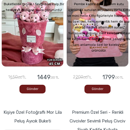
Buketlerde Yenilik ! Sevgi dolu kalp,Bir
Pembe kadife özel tasarım kutu
hediyeye dönüşse böyle görünürdü!
içerisinde sunulan büyük boy Hello Kitty
ve mini Hello Kitty figürleriyle hazırlana
bu özel seri, hem romantik hem de göz
alıcı bir hediye alternatifi sunar.
Yumuşacık dokusu, zarif kelebek detayı
ve kalpli “Love” temalı minik peluşlarıyl
tam anlamıyla özel bir koleksiyon
ürünüdür.
1449
1799
1650
2200
,00 TL
,00 TL
,00 TL
,00 TL
Gönder
Gönder
Kişiye Özel Fotoğraflı Mor Lila
Premium Özel Seri - Renkli
Peluş Ayıcık Buketi
Civcivler Sevimli Peluş Civciv
Siyah Kadife Kutuda