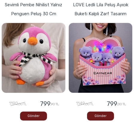
Sevimli Pembe Nihilist Yalnız
LOVE Ledli Lila Peluş Ayıcık
Penguen Peluş 30 Cm
Buketi Kalpli Zarf Tasarım
799
799
1190
1149
,00 TL
,90 TL
,00 TL
,00 TL
Gönder
Gönder