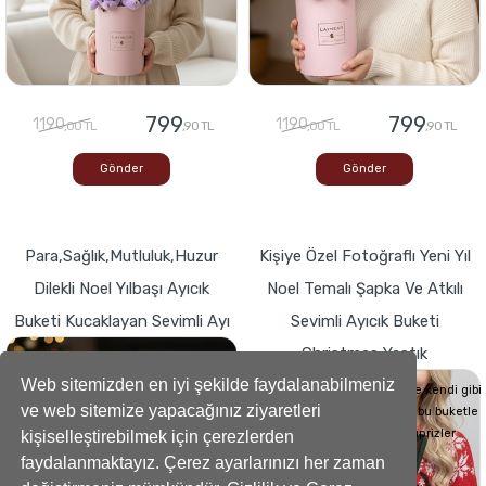
799
799
1190
1190
,00 TL
,90 TL
,00 TL
,90 TL
Gönder
Gönder
Para,Sağlık,Mutluluk,Huzur
Kişiye Özel Fotoğraflı Yeni Yıl
Dilekli Noel Yılbaşı Ayıcık
Noel Temalı Şapka Ve Atkılı
Buketi Kucaklayan Sevimli Ayı
Sevimli Ayıcık Buketi
Christmas Yastık
Buketlerde Yenilik ! Sevgi dolu kalp,Bir
hediyeye dönüşse böyle görünürdü!
Web sitemizden en iyi şekilde faydalanabilmeniz
Sevdiklerinizin Kalplerini de kendi gibi
ve web sitemize yapacağınız ziyaretleri
yumuşacık hale getirecek bu buketle
sevdiklerinize küçük süprizler
kişiselleştirebilmek için çerezlerden
yapabilirsiniz..
faydalanmaktayız. Çerez ayarlarınızı her zaman