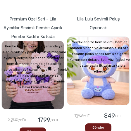
Premium Özel Seri - Lila
Lila Lulu Sevimli Peluş
Ayıcıklar Sevimli Pembe Ayıcık
Oyuncak
Pembe Kadife Kutuda
Sevdiklerinize hem sevimli hem de
Pembe kadife lüks kutu içerisinde yer
anlamlı bir hediye arıyorsanız, bu özel
alan büyük boy peluş ayıcık ve mor mini
tasarım peluş bebek tam size göre!
ayıcık buketiyle hazırlanan bu özel seri,
Yumuşacık dokusu, tatlı yüz ifadesi ve
hem romantik hem de göz alıcı bir
şirin detaylarıyla ilk bakışta kalpleri
hediye alternatifi sunar. Parlak mor fiyonk
fetheder.
detayları, kalp aksesuarları ve zarif
kelebek süslemeleri tasarıma premium
bir hava katmaktadır.
849
1199
,00 TL
,00 TL
1799
2200
,00 TL
,00 TL
Gönder