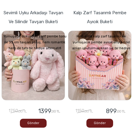
Sevimli Uyku Arkadaşı Tavşan
Kalp Zarf Tasarımlı Pembe
Ve Silindir Tavşan Buketi
Ayıcık Buketi
Yumuşacık dokusu ve zarif pembe tonu
Romantik kalp zarf tasarımı ve
ile 30 cm tavşan peluş, hem romantik
yumuşacık pembe ayıcıklarıyla özel
hem de tatlı bir hediye alternatifi
anları unutulmaz kılan şık bir hediye
1399
899
1750
1150
,00 TL
,00 TL
,00 TL
,00 TL
Gönder
Gönder