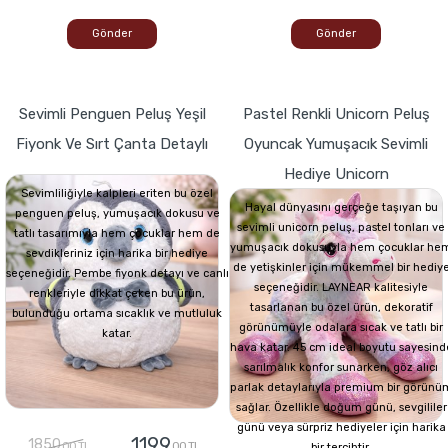
Gönder
Gönder
Sevimli Penguen Peluş Yeşil
Pastel Renkli Unicorn Peluş
Fiyonk Ve Sırt Çanta Detaylı
Oyuncak Yumuşacık Sevimli
Hediye Unicorn
Sevimliliğiyle kalpleri eriten bu özel
Hayal dünyasını gerçeğe taşıyan bu
penguen peluş, yumuşacık dokusu ve
sevimli unicorn peluş, pastel tonları ve
tatlı tasarımıyla hem çocuklar hem de
yumuşacık dokusuyla hem çocuklar he
sevdikleriniz için harika bir hediye
de yetişkinler için mükemmel bir hediy
seçeneğidir. Pembe fiyonk detayı ve canlı
seçeneğidir. LAYNEAR kalitesiyle
renkleriyle dikkat çeken bu ürün,
tasarlanan bu özel ürün, dekoratif
bulunduğu ortama sıcaklık ve mutluluk
görünümüyle odalara sıcak ve tatlı bir
katar.
hava katar. 45 cm ideal boyutu sayesind
sarılmalık konfor sunarken, göz alıcı
parlak detaylarıyla premium bir görünü
sağlar. Özellikle doğum günü, sevgililer
günü veya sürpriz hediyeler için harika
1199
1850
,00 TL
,00 TL
bir tercihtir.