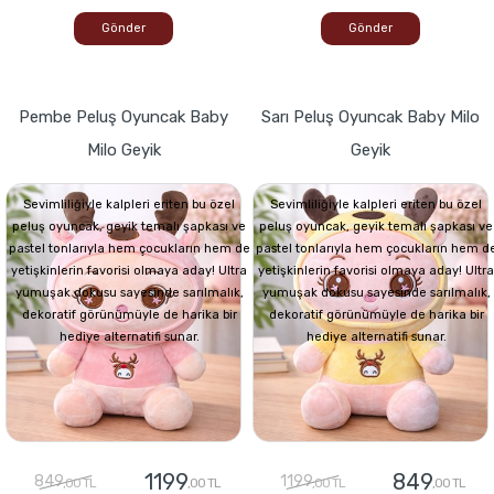
Gönder
Gönder
Pembe Peluş Oyuncak Baby
Sarı Peluş Oyuncak Baby Milo
Milo Geyik
Geyik
Sevimliliğiyle kalpleri eriten bu özel
Sevimliliğiyle kalpleri eriten bu özel
peluş oyuncak, geyik temalı şapkası ve
peluş oyuncak, geyik temalı şapkası ve
pastel tonlarıyla hem çocukların hem de
pastel tonlarıyla hem çocukların hem d
yetişkinlerin favorisi olmaya aday! Ultra
yetişkinlerin favorisi olmaya aday! Ultra
yumuşak dokusu sayesinde sarılmalık,
yumuşak dokusu sayesinde sarılmalık,
dekoratif görünümüyle de harika bir
dekoratif görünümüyle de harika bir
hediye alternatifi sunar.
hediye alternatifi sunar.
1199
849
849
1199
,00 TL
,00 TL
,00 TL
,00 TL