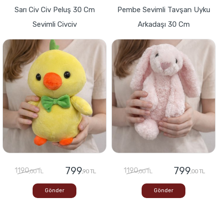
Sarı Civ Civ Peluş 30 Cm
Pembe Sevimli Tavşan Uyku
Sevimli Civciv
Arkadaşı 30 Cm
799
799
1190
1190
,00 TL
,90 TL
,00 TL
,00 TL
Gönder
Gönder