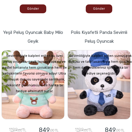
Gönder
Gönder
Yeşil Peluş Oyuncak Baby Milo
Polis Kıyafetli Panda Sevimli
Geyik
Peluş Oyuncak
Sevimliliğiyle kalpleri eriten bu özel
Sevimliliğiyle kalpleri eriten yumuşacık
peluş oyuncak, geyik temalı şapkası ve
dokusu ve tatlı tasarımıyla hem çocukla
pastel tonlarıyla hem çocukların hem de
hem de sevdikleriniz için harika bir
yetişkinlerin favorisi olmaya aday! Ultra
hediye seçeneğidir.
yumuşak dokusu sayesinde sarılmalık,
dekoratif görünümüyle de harika bir
hediye alternatifi sunar.
849
849
1199
1199
,00 TL
,00 TL
,00 TL
,00 TL