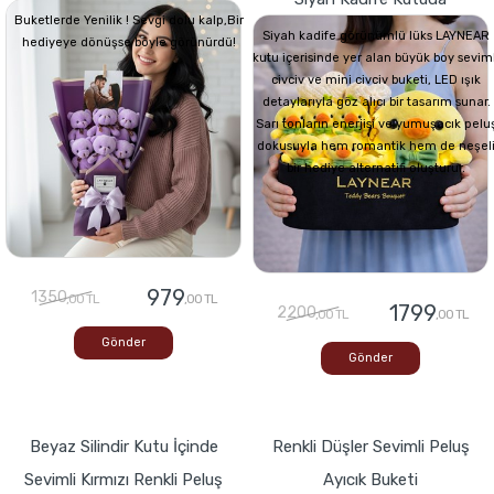
Buketlerde Yenilik ! Sevgi dolu kalp,Bir
Siyah kadife görünümlü lüks LAYNEAR
hediyeye dönüşse böyle görünürdü!
kutu içerisinde yer alan büyük boy seviml
civciv ve mini civciv buketi, LED ışık
detaylarıyla göz alıcı bir tasarım sunar.
Sarı tonların enerjisi ve yumuşacık pelu
dokusuyla hem romantik hem de neşel
bir hediye alternatifi oluşturur.
979
1350
,00 TL
,00 TL
1799
2200
,00 TL
,00 TL
Gönder
Gönder
Beyaz Silindir Kutu İçinde
Renkli Düşler Sevimli Peluş
Sevimli Kırmızı Renkli Peluş
Ayıcık Buketi