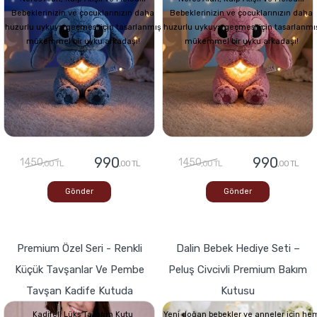
Bebeklerinizin ve çocuklarınızın daha
Bebeklerinizin ve çocuklarınızın daha
huzurlu uykuya geçmesi için tasarlanmış
huzurlu uykuya geçmesi için tasarlanmı
mükemmel bir uyku arkadaşı!
mükemmel bir uyku arkadaşı!
990
990
1450
1450
,00 TL
,00 TL
,00 TL
,00 TL
Gönder
Gönder
Premium Özel Seri - Renkli
Dalin Bebek Hediye Seti –
Küçük Tavşanlar Ve Pembe
Peluş Civcivli Premium Bakım
Tavşan Kadife Kutuda
Kutusu
Kadifeli Lüks Tasarım Kutu
Yeni doğan bebekler ve anneler için he