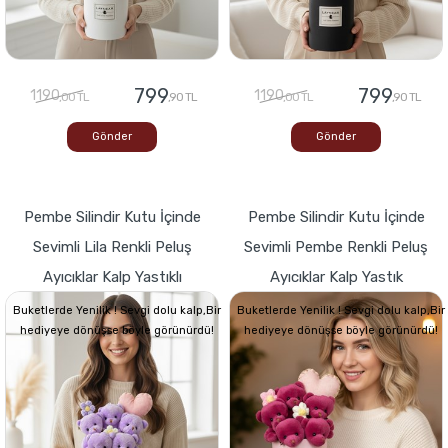
799
799
1190
1190
,00 TL
,90 TL
,00 TL
,90 TL
Gönder
Gönder
Pembe Silindir Kutu İçinde
Pembe Silindir Kutu İçinde
Sevimli Lila Renkli Peluş
Sevimli Pembe Renkli Peluş
Ayıcıklar Kalp Yastıklı
Ayıcıklar Kalp Yastık
Buketlerde Yenilik ! Sevgi dolu kalp,Bir
Buketlerde Yenilik ! Sevgi dolu kalp,Bir
hediyeye dönüşse böyle görünürdü!
hediyeye dönüşse böyle görünürdü!