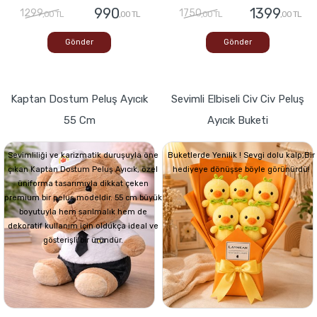
990
1399
1299
1750
,00 TL
,00 TL
,00 TL
,00 TL
Gönder
Gönder
Kaptan Dostum Peluş Ayıcık
Sevimli Elbiseli Civ Civ Peluş
55 Cm
Ayıcık Buketi
Sevimliliği ve karizmatik duruşuyla öne
Buketlerde Yenilik ! Sevgi dolu kalp,Bir
çıkan Kaptan Dostum Peluş Ayıcık, özel
hediyeye dönüşse böyle görünürdü!
üniforma tasarımıyla dikkat çeken
premium bir peluş modeldir. 55 cm büyük
boyutuyla hem sarılmalık hem de
dekoratif kullanım için oldukça ideal ve
gösterişli bir üründür.