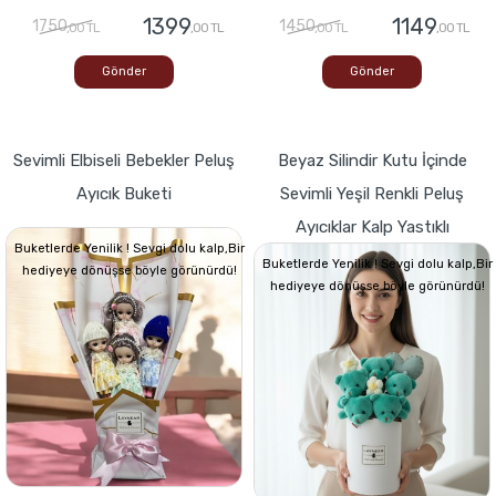
1399
1149
1750
1450
,00 TL
,00 TL
,00 TL
,00 TL
Gönder
Gönder
Sevimli Elbiseli Bebekler Peluş
Beyaz Silindir Kutu İçinde
Ayıcık Buketi
Sevimli Yeşil Renkli Peluş
Ayıcıklar Kalp Yastıklı
Buketlerde Yenilik ! Sevgi dolu kalp,Bir
Buketlerde Yenilik ! Sevgi dolu kalp,Bir
hediyeye dönüşse böyle görünürdü!
hediyeye dönüşse böyle görünürdü!