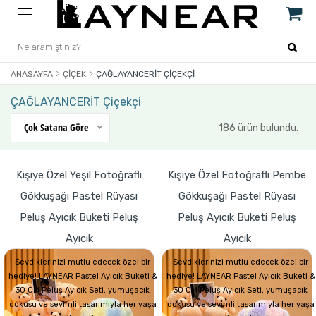
ANASAYFA
ÇIÇEK
ÇAĞLAYANCERİT ÇIÇEKÇI
ÇAĞLAYANCERİT Çiçekçi
Çok Satana Göre
186 ürün bulundu.
Kişiye Özel Yeşil Fotoğraflı
Kişiye Özel Fotoğraflı Pembe
Gökkuşağı Pastel Rüyası
Gökkuşağı Pastel Rüyası
Peluş Ayıcık Buketi Peluş
Peluş Ayıcık Buketi Peluş
Ayıcık
Ayıcık
Sevdiklerinizi mutlu edecek özel bir
Sevdiklerinizi mutlu edecek özel bir
hediye! LAYNEAR Pastel Ayıcık Buketi &
hediye! LAYNEAR Pastel Ayıcık Buketi &
30 CM Peluş Ayıcık Seti, yumuşacık
30 CM Peluş Ayıcık Seti, yumuşacık
dokusu ve sevimli tasarımıyla her yaşa
dokusu ve sevimli tasarımıyla her yaşa