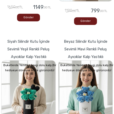
1149
1650
,00 TL
,00 TL
799
1190
,00 TL
,00 TL
Gönder
Gönder
Siyah Silindir Kutu İçinde
Beyaz Silindir Kutu İçinde
Sevimli Yeşil Renkli Peluş
Sevimli Mavi Renkli Peluş
Ayıcıklar Kalp Yastıklı
Ayıcıklar Kalp Yastıklı
Buketlerde Yenilik ! Sevgi dolu kalp,Bir
Buketlerde Yenilik ! Sevgi dolu kalp,Bir
hediyeye dönüşse böyle görünürdü!
hediyeye dönüşse böyle görünürdü!