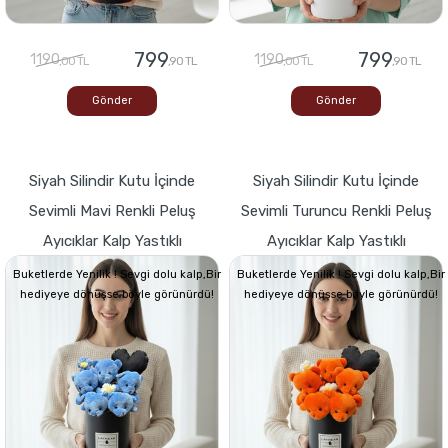
799
799
1190
1190
,00 TL
,90 TL
,00 TL
,90 TL
Gönder
Gönder
Siyah Silindir Kutu İçinde
Siyah Silindir Kutu İçinde
Sevimli Mavi Renkli Peluş
Sevimli Turuncu Renkli Peluş
Ayıcıklar Kalp Yastıklı
Ayıcıklar Kalp Yastıklı
Buketlerde Yenilik ! Sevgi dolu kalp,Bir
Buketlerde Yenilik ! Sevgi dolu kalp,Bir
hediyeye dönüşse böyle görünürdü!
hediyeye dönüşse böyle görünürdü!