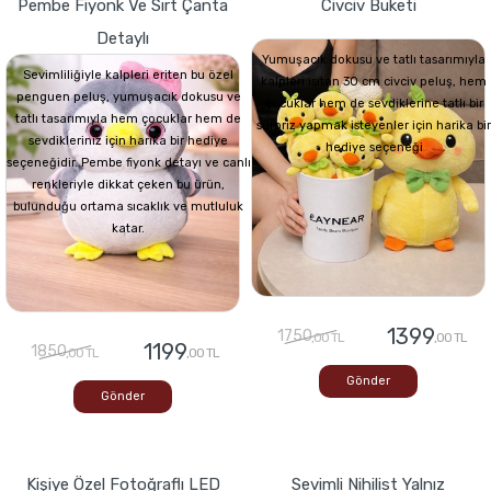
Pembe Fiyonk Ve Sırt Çanta
Civciv Buketi
Detaylı
Yumuşacık dokusu ve tatlı tasarımıyla
Sevimliliğiyle kalpleri eriten bu özel
kalpleri ısıtan 30 cm civciv peluş, hem
penguen peluş, yumuşacık dokusu ve
çocuklar hem de sevdiklerine tatlı bir
tatlı tasarımıyla hem çocuklar hem de
sürpriz yapmak isteyenler için harika bir
sevdikleriniz için harika bir hediye
hediye seçeneği
seçeneğidir. Pembe fiyonk detayı ve canlı
renkleriyle dikkat çeken bu ürün,
bulunduğu ortama sıcaklık ve mutluluk
katar.
1399
1750
,00 TL
,00 TL
1199
1850
,00 TL
,00 TL
Gönder
Gönder
Kişiye Özel Fotoğraflı LED
Sevimli Nihilist Yalnız