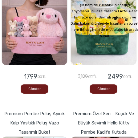
şık hem de kullanışlı bir hediye
arıyorsanız, bu özel tasarım LAYNEAR se
tam size göre! Sevimli peluş civciv ve
Dalin bakım ürünleriyle hazırlanan bu set
hem ihtiyaç hem de mutluluğu bir arad
sunar.
1799
2499
3100
,00 TL
,00 TL
,00 TL
Gönder
Gönder
Premium Pembe Peluş Ayıcık
Premium Özel Seri - Küçük Ve
Kalp Yastıklı Peluş Vazo
Büyük Sevimli Hello Kitty
Tasarımlı Buket
Pembe Kadife Kutuda