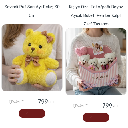
Sevimli Puf Sarı Ayı Peluş 30
Kişiye Özel Fotoğraflı Beyaz
Cm
Ayıcık Buketi Pembe Kalpli
Zarf Tasarım
799
1190
,00 TL
,00 TL
799
1190
,00 TL
,90 TL
Gönder
Gönder