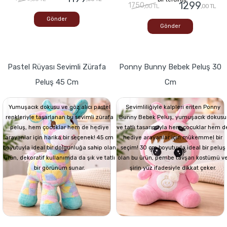
1299
1750
,00 TL
,00 TL
Gönder
Gönder
Pastel Rüyası Sevimli Zürafa
Ponny Bunny Bebek Peluş 30
Peluş 45 Cm
Cm
Yumuşacık dokusu ve göz alıcı pastel
Sevimliliğiyle kalpleri eriten Ponny
renkleriyle tasarlanan bu sevimli zürafa
Bunny Bebek Peluş, yumuşacık dokusu
peluş, hem çocuklar hem de hediye
ve tatlı tasarımıyla hem çocuklar hem d
arayanlar için harika bir seçenek! 45 cm
hediye arayanlar için mükemmel bir
boyutuyla ideal bir dolgunluğa sahip olan
seçim! 30 cm boyutuyla ideal bir peluş
ürün, dekoratif kullanımda da şık ve tatlı
olan bu ürün, pembe tavşan kostümü v
bir görünüm sunar.
şirin yüz ifadesiyle dikkat çeker.