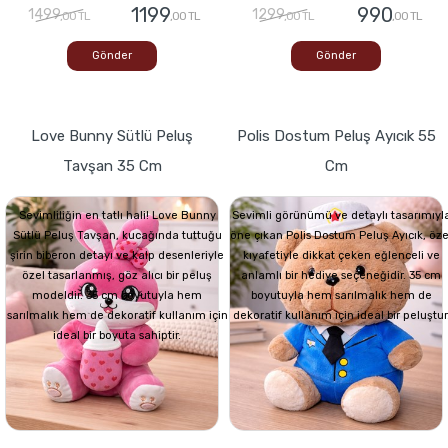
1199
990
1499
1299
,00 TL
,00 TL
,00 TL
,00 TL
Gönder
Gönder
Love Bunny Sütlü Peluş
Polis Dostum Peluş Ayıcık 55
Tavşan 35 Cm
Cm
Sevimliliğin en tatlı hali! Love Bunny
Sevimli görünümü ve detaylı tasarımıyl
Sütlü Peluş Tavşan, kucağında tuttuğu
öne çıkan Polis Dostum Peluş Ayıcık, öze
şirin biberon detayı ve kalp desenleriyle
kıyafetiyle dikkat çeken eğlenceli ve
özel tasarlanmış, göz alıcı bir peluş
anlamlı bir hediye seçeneğidir. 35 cm
modeldir. 35 cm boyutuyla hem
boyutuyla hem sarılmalık hem de
sarılmalık hem de dekoratif kullanım için
dekoratif kullanım için ideal bir peluştur
ideal bir boyuta sahiptir.