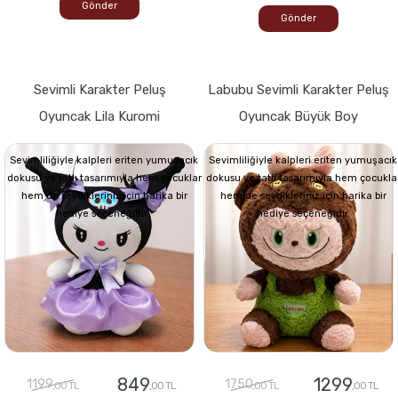
Gönder
Gönder
Sevimli Karakter Peluş
Labubu Sevimli Karakter Peluş
Oyuncak Lila Kuromi
Oyuncak Büyük Boy
Sevimliliğiyle kalpleri eriten yumuşacık
Sevimliliğiyle kalpleri eriten yumuşacık
dokusu ve tatlı tasarımıyla hem çocuklar
dokusu ve tatlı tasarımıyla hem çocukla
hem de sevdikleriniz için harika bir
hem de sevdikleriniz için harika bir
hediye seçeneğidir.
hediye seçeneğidir.
849
1299
1199
1750
,00 TL
,00 TL
,00 TL
,00 TL