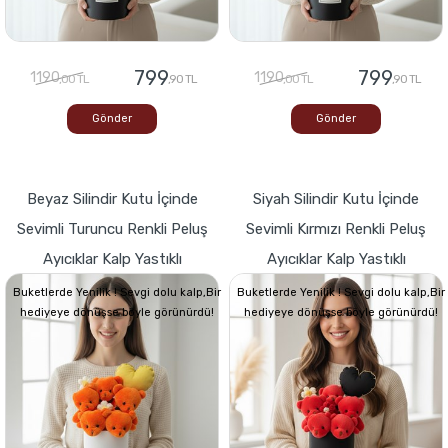
799
799
1190
1190
,00 TL
,90 TL
,00 TL
,90 TL
Gönder
Gönder
Beyaz Silindir Kutu İçinde
Siyah Silindir Kutu İçinde
Sevimli Turuncu Renkli Peluş
Sevimli Kırmızı Renkli Peluş
Ayıcıklar Kalp Yastıklı
Ayıcıklar Kalp Yastıklı
Buketlerde Yenilik ! Sevgi dolu kalp,Bir
Buketlerde Yenilik ! Sevgi dolu kalp,Bir
hediyeye dönüşse böyle görünürdü!
hediyeye dönüşse böyle görünürdü!