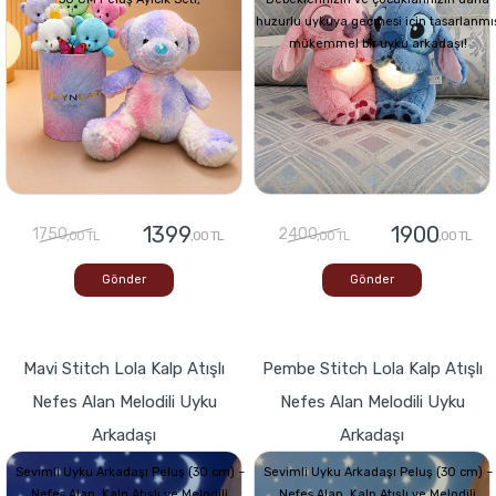
huzurlu uykuya geçmesi için tasarlanmı
mükemmel bir uyku arkadaşı!
1399
1900
1750
2400
,00 TL
,00 TL
,00 TL
,00 TL
Gönder
Gönder
Mavi Stitch Lola Kalp Atışlı
Pembe Stitch Lola Kalp Atışlı
Nefes Alan Melodili Uyku
Nefes Alan Melodili Uyku
Arkadaşı
Arkadaşı
Sevimli Uyku Arkadaşı Peluş (30 cm) –
Sevimli Uyku Arkadaşı Peluş (30 cm) –
Nefes Alan, Kalp Atışlı ve Melodili
Nefes Alan, Kalp Atışlı ve Melodili