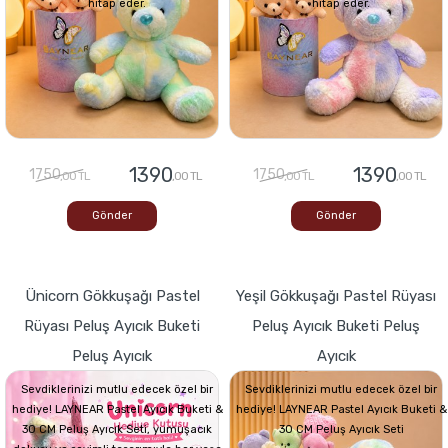
hitap eder.
hitap eder.
1390
1390
1750
1750
,00 TL
,00 TL
,00 TL
,00 TL
Gönder
Gönder
Ünicorn Gökkuşağı Pastel
Yeşil Gökkuşağı Pastel Rüyası
Rüyası Peluş Ayıcık Buketi
Peluş Ayıcık Buketi Peluş
Peluş Ayıcık
Ayıcık
Sevdiklerinizi mutlu edecek özel bir
Sevdiklerinizi mutlu edecek özel bir
hediye! LAYNEAR Pastel Ayıcık Buketi &
hediye! LAYNEAR Pastel Ayıcık Buketi &
30 CM Peluş Ayıcık Seti, yumuşacık
30 CM Peluş Ayıcık Seti