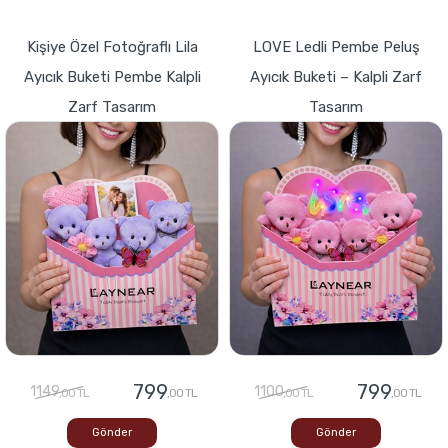
Kişiye Özel Fotoğraflı Lila
LOVE Ledli Pembe Peluş
Ayıcık Buketi Pembe Kalpli
Ayıcık Buketi – Kalpli Zarf
Zarf Tasarım
Tasarım
799
799
1149
1100
,00 TL
,00 TL
,00 TL
,00 TL
Gönder
Gönder