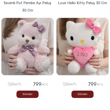
Sevimli Puf Pembe Ayı Peluş
Love Hello Kitty Peluş 30 Cm
30 Cm
799
799
1190
1190
,00 TL
,90 TL
,00 TL
,90 TL
Gönder
Gönder