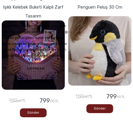
Işıklı Kelebek Buketi Kalpli Zarf
Penguen Peluş 30 Cm
Tasarım
Fotoğrafınızla tamamen size özel hale
gelen bu LED ışıklı kelebek buketi, açıldığı
anda görsel şölen sunar ve duygusal
etkisi yüksek bir hediye deneyimi yaşatır.
ÇiçekSepeti gönderimleri için premium
ve dikkat çekici bir alternatif üründür
799
1190
,00 TL
,90 TL
799
900
,00 TL
,00 TL
Gönder
Gönder