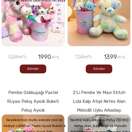
dokusu ve sevimli tasarımıyla her yaşa
hitap eder.
1990
1399
2550
1750
,00 TL
,00 TL
,00 TL
,00 TL
Gönder
Gönder
Pembe Gökkuşağı Pastel
2'li Pembe Ve Mavi Stitch
Rüyası Peluş Ayıcık Buketi
Lola Kalp Atışlı Nefes Alan
Peluş Ayıcık
Melodili Uyku Arkadaşı
Sevdiklerinizi mutlu edecek özel bir
Sevimli Uyku Arkadaşı Peluş (30 cm) –
hediye! LAYNEAR Pastel Ayıcık Buketi &
Nefes Alan, Kalp Atışlı ve Melodili
30 CM Peluş Ayıcık Seti,
Bebeklerinizin ve çocuklarınızın daha