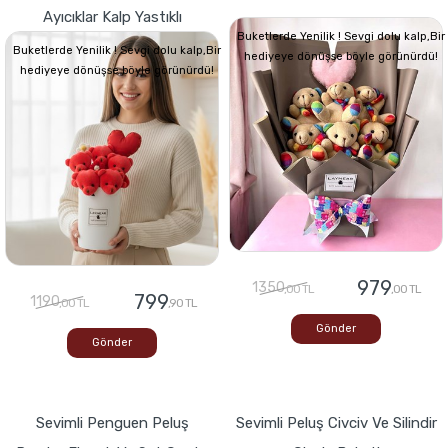
Ayıcıklar Kalp Yastıklı
Buketlerde Yenilik ! Sevgi dolu kalp,Bir
Buketlerde Yenilik ! Sevgi dolu kalp,Bir
hediyeye dönüşse böyle görünürdü!
hediyeye dönüşse böyle görünürdü!
979
1350
,00 TL
,00 TL
799
1190
,00 TL
,90 TL
Gönder
Gönder
Sevimli Penguen Peluş
Sevimli Peluş Civciv Ve Silindir