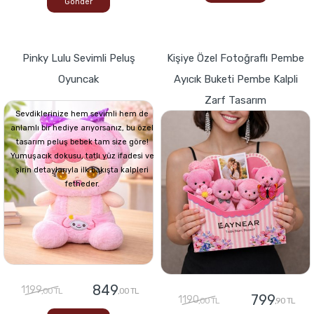
Gönder
Pinky Lulu Sevimli Peluş
Kişiye Özel Fotoğraflı Pembe
Oyuncak
Ayıcık Buketi Pembe Kalpli
Zarf Tasarım
Sevdiklerinize hem sevimli hem de
anlamlı bir hediye arıyorsanız, bu özel
tasarım peluş bebek tam size göre!
Yumuşacık dokusu, tatlı yüz ifadesi ve
şirin detaylarıyla ilk bakışta kalpleri
fetheder.
849
1199
,00 TL
,00 TL
799
1190
,00 TL
,90 TL