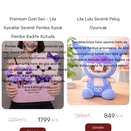
Premium Özel Seri - Lila
Lila Lulu Sevimli Peluş
Ayıcıklar Sevimli Pembe Ayıcık
Oyuncak
Pembe Kadife Kutuda
Sevdiklerinize hem sevimli hem de
Pembe kadife lüks kutu içerisinde yer
anlamlı bir hediye arıyorsanız, bu özel
alan büyük boy peluş ayıcık ve mor mini
tasarım peluş bebek tam size göre!
ayıcık buketiyle hazırlanan bu özel seri,
Yumuşacık dokusu, tatlı yüz ifadesi ve
hem romantik hem de göz alıcı bir
şirin detaylarıyla ilk bakışta kalpleri
hediye alternatifi sunar. Parlak mor fiyonk
fetheder.
detayları, kalp aksesuarları ve zarif
kelebek süslemeleri tasarıma premium
bir hava katmaktadır.
849
1199
,00 TL
,00 TL
1799
2200
,00 TL
,00 TL
Gönder