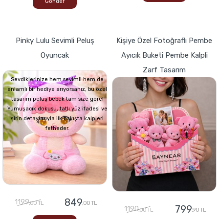
Gönder
Pinky Lulu Sevimli Peluş
Kişiye Özel Fotoğraflı Pembe
Oyuncak
Ayıcık Buketi Pembe Kalpli
Zarf Tasarım
Sevdiklerinize hem sevimli hem de
anlamlı bir hediye arıyorsanız, bu özel
tasarım peluş bebek tam size göre!
Yumuşacık dokusu, tatlı yüz ifadesi ve
şirin detaylarıyla ilk bakışta kalpleri
fetheder.
849
1199
,00 TL
,00 TL
799
1190
,00 TL
,90 TL