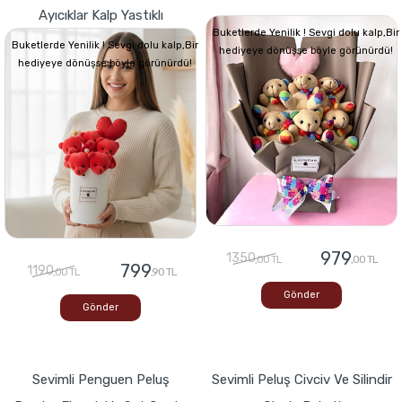
Ayıcıklar Kalp Yastıklı
Buketlerde Yenilik ! Sevgi dolu kalp,Bir
Buketlerde Yenilik ! Sevgi dolu kalp,Bir
hediyeye dönüşse böyle görünürdü!
hediyeye dönüşse böyle görünürdü!
979
1350
,00 TL
,00 TL
799
1190
,00 TL
,90 TL
Gönder
Gönder
Sevimli Penguen Peluş
Sevimli Peluş Civciv Ve Silindir