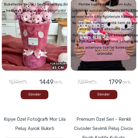
Buketlerde Yenilik ! Sevgi dolu kalp,Bir
Pembe kadife özel tasarım kutu
hediyeye dönüşse böyle görünürdü!
içerisinde sunulan büyük boy Hello Kitty
ve mini Hello Kitty figürleriyle hazırlana
bu özel seri, hem romantik hem de göz
alıcı bir hediye alternatifi sunar.
Yumuşacık dokusu, zarif kelebek detayı
ve kalpli “Love” temalı minik peluşlarıyl
tam anlamıyla özel bir koleksiyon
ürünüdür.
1449
1799
1650
2200
,00 TL
,00 TL
,00 TL
,00 TL
Gönder
Gönder
Kişiye Özel Fotoğraflı Mor Lila
Premium Özel Seri - Renkli
Peluş Ayıcık Buketi
Civcivler Sevimli Peluş Civciv
Siyah Kadife Kutuda