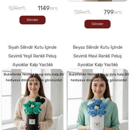
1149
1650
,00 TL
,00 TL
799
1190
,00 TL
,00 TL
Gönder
Gönder
Siyah Silindir Kutu İçinde
Beyaz Silindir Kutu İçinde
Sevimli Yeşil Renkli Peluş
Sevimli Mavi Renkli Peluş
Ayıcıklar Kalp Yastıklı
Ayıcıklar Kalp Yastıklı
Buketlerde Yenilik ! Sevgi dolu kalp,Bir
Buketlerde Yenilik ! Sevgi dolu kalp,Bir
hediyeye dönüşse böyle görünürdü!
hediyeye dönüşse böyle görünürdü!