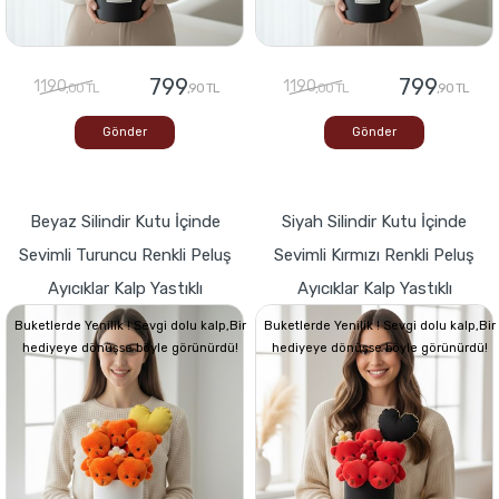
799
799
1190
1190
,00 TL
,90 TL
,00 TL
,90 TL
Gönder
Gönder
Beyaz Silindir Kutu İçinde
Siyah Silindir Kutu İçinde
Sevimli Turuncu Renkli Peluş
Sevimli Kırmızı Renkli Peluş
Ayıcıklar Kalp Yastıklı
Ayıcıklar Kalp Yastıklı
Buketlerde Yenilik ! Sevgi dolu kalp,Bir
Buketlerde Yenilik ! Sevgi dolu kalp,Bir
hediyeye dönüşse böyle görünürdü!
hediyeye dönüşse böyle görünürdü!