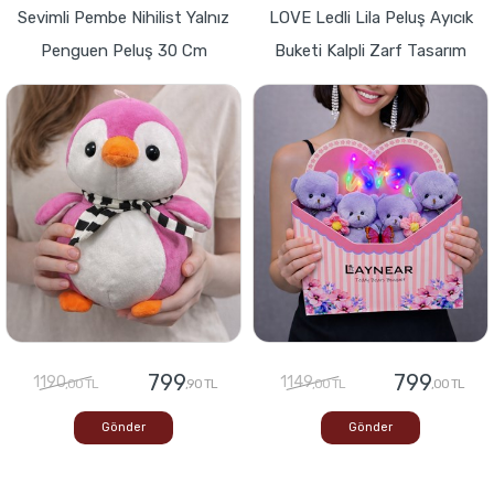
Sevimli Pembe Nihilist Yalnız
LOVE Ledli Lila Peluş Ayıcık
Penguen Peluş 30 Cm
Buketi Kalpli Zarf Tasarım
799
799
1190
1149
,00 TL
,90 TL
,00 TL
,00 TL
Gönder
Gönder