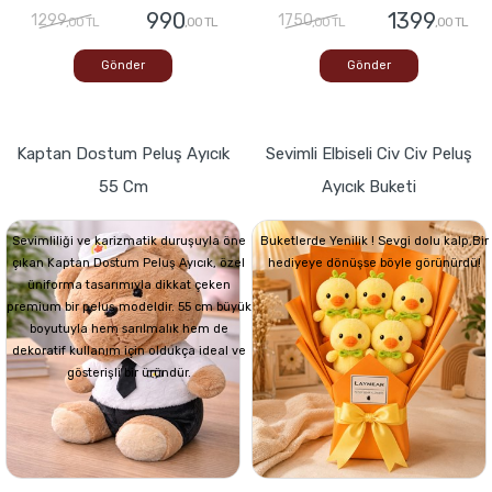
990
1399
1299
1750
,00 TL
,00 TL
,00 TL
,00 TL
Gönder
Gönder
Kaptan Dostum Peluş Ayıcık
Sevimli Elbiseli Civ Civ Peluş
55 Cm
Ayıcık Buketi
Sevimliliği ve karizmatik duruşuyla öne
Buketlerde Yenilik ! Sevgi dolu kalp,Bir
çıkan Kaptan Dostum Peluş Ayıcık, özel
hediyeye dönüşse böyle görünürdü!
üniforma tasarımıyla dikkat çeken
premium bir peluş modeldir. 55 cm büyük
boyutuyla hem sarılmalık hem de
dekoratif kullanım için oldukça ideal ve
gösterişli bir üründür.