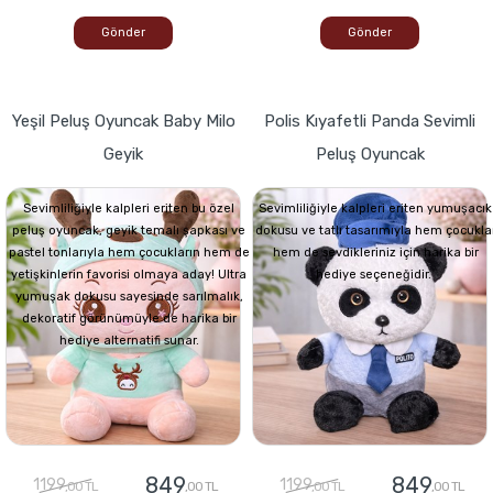
Gönder
Gönder
Yeşil Peluş Oyuncak Baby Milo
Polis Kıyafetli Panda Sevimli
Geyik
Peluş Oyuncak
Sevimliliğiyle kalpleri eriten bu özel
Sevimliliğiyle kalpleri eriten yumuşacık
peluş oyuncak, geyik temalı şapkası ve
dokusu ve tatlı tasarımıyla hem çocukla
pastel tonlarıyla hem çocukların hem de
hem de sevdikleriniz için harika bir
yetişkinlerin favorisi olmaya aday! Ultra
hediye seçeneğidir.
yumuşak dokusu sayesinde sarılmalık,
dekoratif görünümüyle de harika bir
hediye alternatifi sunar.
849
849
1199
1199
,00 TL
,00 TL
,00 TL
,00 TL