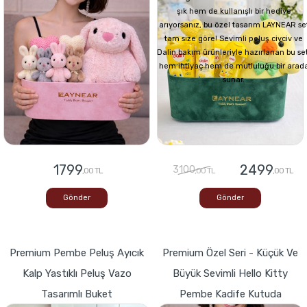
şık hem de kullanışlı bir hediye
arıyorsanız, bu özel tasarım LAYNEAR se
tam size göre! Sevimli peluş civciv ve
Dalin bakım ürünleriyle hazırlanan bu set
hem ihtiyaç hem de mutluluğu bir arad
sunar.
1799
2499
3100
,00 TL
,00 TL
,00 TL
Gönder
Gönder
Premium Pembe Peluş Ayıcık
Premium Özel Seri - Küçük Ve
Kalp Yastıklı Peluş Vazo
Büyük Sevimli Hello Kitty
Tasarımlı Buket
Pembe Kadife Kutuda