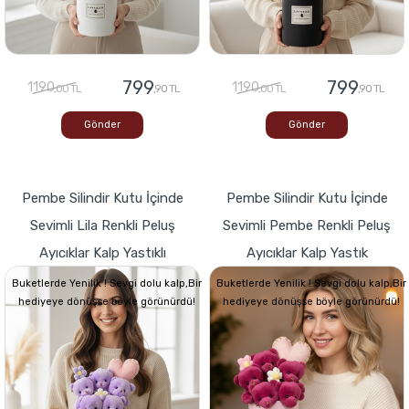
799
799
1190
1190
,00 TL
,90 TL
,00 TL
,90 TL
Gönder
Gönder
Pembe Silindir Kutu İçinde
Pembe Silindir Kutu İçinde
Sevimli Lila Renkli Peluş
Sevimli Pembe Renkli Peluş
Ayıcıklar Kalp Yastıklı
Ayıcıklar Kalp Yastık
Buketlerde Yenilik ! Sevgi dolu kalp,Bir
Buketlerde Yenilik ! Sevgi dolu kalp,Bir
hediyeye dönüşse böyle görünürdü!
hediyeye dönüşse böyle görünürdü!