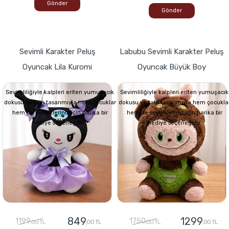
Gönder
Gönder
Sevimli Karakter Peluş
Labubu Sevimli Karakter Peluş
Oyuncak Lila Kuromi
Oyuncak Büyük Boy
Sevimliliğiyle kalpleri eriten yumuşacık
Sevimliliğiyle kalpleri eriten yumuşacık
dokusu ve tatlı tasarımıyla hem çocuklar
dokusu ve tatlı tasarımıyla hem çocukla
hem de sevdikleriniz için harika bir
hem de sevdikleriniz için harika bir
hediye seçeneğidir.
hediye seçeneğidir.
849
1299
1199
1750
,00 TL
,00 TL
,00 TL
,00 TL