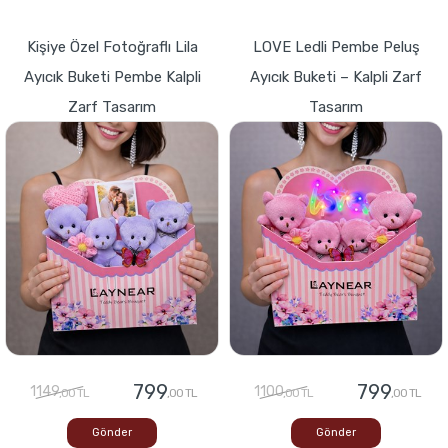
Kişiye Özel Fotoğraflı Lila
LOVE Ledli Pembe Peluş
Ayıcık Buketi Pembe Kalpli
Ayıcık Buketi – Kalpli Zarf
Zarf Tasarım
Tasarım
799
799
1149
1100
,00 TL
,00 TL
,00 TL
,00 TL
Gönder
Gönder