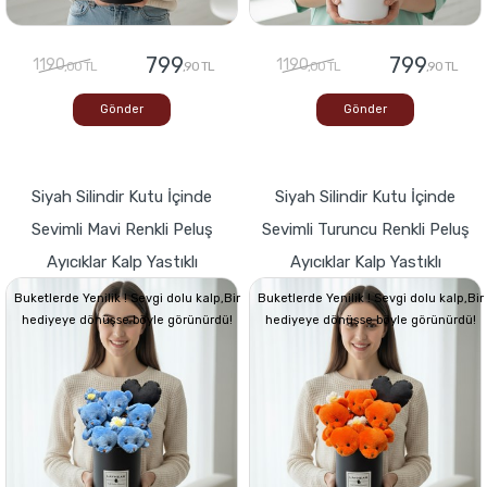
799
799
1190
1190
,00 TL
,90 TL
,00 TL
,90 TL
Gönder
Gönder
Siyah Silindir Kutu İçinde
Siyah Silindir Kutu İçinde
Sevimli Mavi Renkli Peluş
Sevimli Turuncu Renkli Peluş
Ayıcıklar Kalp Yastıklı
Ayıcıklar Kalp Yastıklı
Buketlerde Yenilik ! Sevgi dolu kalp,Bir
Buketlerde Yenilik ! Sevgi dolu kalp,Bir
hediyeye dönüşse böyle görünürdü!
hediyeye dönüşse böyle görünürdü!