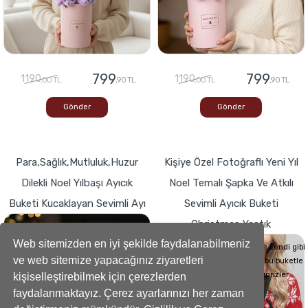
799
799
1190
1190
,00 TL
,90 TL
,00 TL
,90 TL
Gönder
Gönder
Para,Sağlık,Mutluluk,Huzur
Kişiye Özel Fotoğraflı Yeni Yıl
Dilekli Noel Yılbaşı Ayıcık
Noel Temalı Şapka Ve Atkılı
Buketi Kucaklayan Sevimli Ayı
Sevimli Ayıcık Buketi
Christmas Yastık
Buketlerde Yenilik ! Sevgi dolu kalp,Bir
hediyeye dönüşse böyle görünürdü!
Web sitemizden en iyi şekilde faydalanabilmeniz
Sevdiklerinizin Kalplerini de kendi gibi
ve web sitemize yapacağınız ziyaretleri
yumuşacık hale getirecek bu buketle
sevdiklerinize küçük süprizler
kişiselleştirebilmek için çerezlerden
yapabilirsiniz..
faydalanmaktayız. Çerez ayarlarınızı her zaman