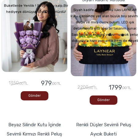
Buketlerde Yenilik ! Sevgi dolu kalp,Bir
Siyah kadife görünümlü lüks LAYNEAR
hediyeye dönüşse böyle görünürdü!
kutu içerisinde yer alan büyük boy seviml
civciv ve mini civciv buketi, LED ışık
detaylarıyla göz alıcı bir tasarım sunar.
Sarı tonların enerjisi ve yumuşacık pelu
dokusuyla hem romantik hem de neşel
bir hediye alternatifi oluşturur.
979
1350
,00 TL
,00 TL
1799
2200
,00 TL
,00 TL
Gönder
Gönder
Beyaz Silindir Kutu İçinde
Renkli Düşler Sevimli Peluş
Sevimli Kırmızı Renkli Peluş
Ayıcık Buketi