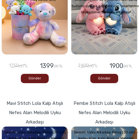
huzurlu uykuya geçmesi için tasarlanmı
mükemmel bir uyku arkadaşı!
1399
1900
1750
2400
,00 TL
,00 TL
,00 TL
,00 TL
Gönder
Gönder
Mavi Stitch Lola Kalp Atışlı
Pembe Stitch Lola Kalp Atışlı
Nefes Alan Melodili Uyku
Nefes Alan Melodili Uyku
Arkadaşı
Arkadaşı
Sevimli Uyku Arkadaşı Peluş (30 cm) –
Sevimli Uyku Arkadaşı Peluş (30 cm) –
Nefes Alan, Kalp Atışlı ve Melodili
Nefes Alan, Kalp Atışlı ve Melodili