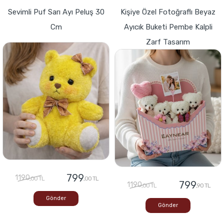
Sevimli Puf Sarı Ayı Peluş 30
Kişiye Özel Fotoğraflı Beyaz
Cm
Ayıcık Buketi Pembe Kalpli
Zarf Tasarım
799
1190
,00 TL
,00 TL
799
1190
,00 TL
,90 TL
Gönder
Gönder