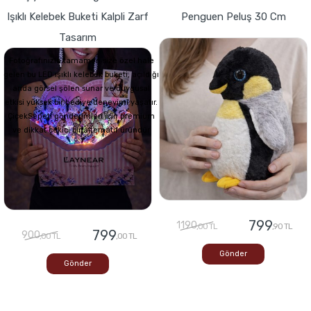
Işıklı Kelebek Buketi Kalpli Zarf
Penguen Peluş 30 Cm
Tasarım
Fotoğrafınızla tamamen size özel hale
gelen bu LED ışıklı kelebek buketi, açıldığı
anda görsel şölen sunar ve duygusal
etkisi yüksek bir hediye deneyimi yaşatır.
ÇiçekSepeti gönderimleri için premium
ve dikkat çekici bir alternatif üründür
799
1190
,00 TL
,90 TL
799
900
,00 TL
,00 TL
Gönder
Gönder