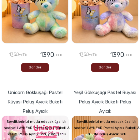
hitap eder.
hitap eder.
1390
1390
1750
1750
,00 TL
,00 TL
,00 TL
,00 TL
Gönder
Gönder
Ünicorn Gökkuşağı Pastel
Yeşil Gökkuşağı Pastel Rüyası
Rüyası Peluş Ayıcık Buketi
Peluş Ayıcık Buketi Peluş
Peluş Ayıcık
Ayıcık
Sevdiklerinizi mutlu edecek özel bir
Sevdiklerinizi mutlu edecek özel bir
hediye! LAYNEAR Pastel Ayıcık Buketi &
hediye! LAYNEAR Pastel Ayıcık Buketi &
30 CM Peluş Ayıcık Seti, yumuşacık
30 CM Peluş Ayıcık Seti