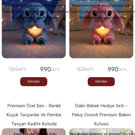
Bebeklerinizin ve çocuklarınızın daha
Bebeklerinizin ve çocuklarınızın daha
huzurlu uykuya geçmesi için tasarlanmış
huzurlu uykuya geçmesi için tasarlanmı
mükemmel bir uyku arkadaşı!
mükemmel bir uyku arkadaşı!
990
990
1450
1450
,00 TL
,00 TL
,00 TL
,00 TL
Gönder
Gönder
Premium Özel Seri - Renkli
Dalin Bebek Hediye Seti –
Küçük Tavşanlar Ve Pembe
Peluş Civcivli Premium Bakım
Tavşan Kadife Kutuda
Kutusu
Kadifeli Lüks Tasarım Kutu
Yeni doğan bebekler ve anneler için he