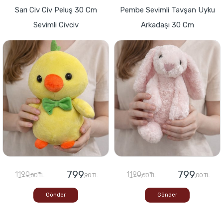
Sarı Civ Civ Peluş 30 Cm
Pembe Sevimli Tavşan Uyku
Sevimli Civciv
Arkadaşı 30 Cm
799
799
1190
1190
,00 TL
,90 TL
,00 TL
,00 TL
Gönder
Gönder