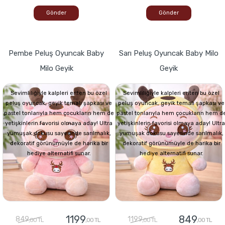
Gönder
Gönder
Pembe Peluş Oyuncak Baby
Sarı Peluş Oyuncak Baby Milo
Milo Geyik
Geyik
Sevimliliğiyle kalpleri eriten bu özel
Sevimliliğiyle kalpleri eriten bu özel
peluş oyuncak, geyik temalı şapkası ve
peluş oyuncak, geyik temalı şapkası ve
pastel tonlarıyla hem çocukların hem de
pastel tonlarıyla hem çocukların hem d
yetişkinlerin favorisi olmaya aday! Ultra
yetişkinlerin favorisi olmaya aday! Ultra
yumuşak dokusu sayesinde sarılmalık,
yumuşak dokusu sayesinde sarılmalık,
dekoratif görünümüyle de harika bir
dekoratif görünümüyle de harika bir
hediye alternatifi sunar.
hediye alternatifi sunar.
1199
849
849
1199
,00 TL
,00 TL
,00 TL
,00 TL