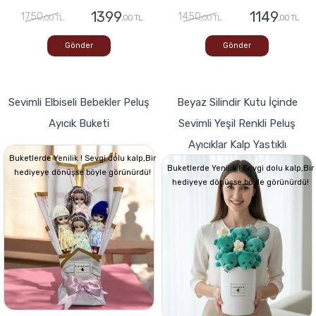
1399
1149
1750
1450
,00 TL
,00 TL
,00 TL
,00 TL
Gönder
Gönder
Sevimli Elbiseli Bebekler Peluş
Beyaz Silindir Kutu İçinde
Ayıcık Buketi
Sevimli Yeşil Renkli Peluş
Ayıcıklar Kalp Yastıklı
Buketlerde Yenilik ! Sevgi dolu kalp,Bir
Buketlerde Yenilik ! Sevgi dolu kalp,Bir
hediyeye dönüşse böyle görünürdü!
hediyeye dönüşse böyle görünürdü!