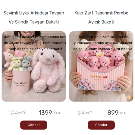
Sevimli Uyku Arkadaşı Tavşan
Kalp Zarf Tasarımlı Pembe
Ve Silindir Tavşan Buketi
Ayıcık Buketi
Yumuşacık dokusu ve zarif pembe tonu
Romantik kalp zarf tasarımı ve
ile 30 cm tavşan peluş, hem romantik
yumuşacık pembe ayıcıklarıyla özel
hem de tatlı bir hediye alternatifi
anları unutulmaz kılan şık bir hediye
1399
899
1750
1150
,00 TL
,00 TL
,00 TL
,00 TL
Gönder
Gönder