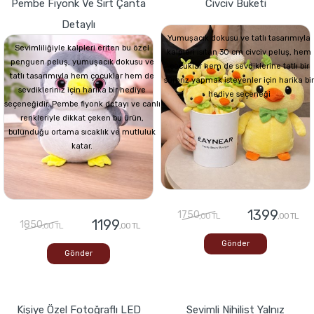
Pembe Fiyonk Ve Sırt Çanta
Civciv Buketi
Detaylı
Yumuşacık dokusu ve tatlı tasarımıyla
Sevimliliğiyle kalpleri eriten bu özel
kalpleri ısıtan 30 cm civciv peluş, hem
penguen peluş, yumuşacık dokusu ve
çocuklar hem de sevdiklerine tatlı bir
tatlı tasarımıyla hem çocuklar hem de
sürpriz yapmak isteyenler için harika bir
sevdikleriniz için harika bir hediye
hediye seçeneği
seçeneğidir. Pembe fiyonk detayı ve canlı
renkleriyle dikkat çeken bu ürün,
bulunduğu ortama sıcaklık ve mutluluk
katar.
1399
1750
,00 TL
,00 TL
1199
1850
,00 TL
,00 TL
Gönder
Gönder
Kişiye Özel Fotoğraflı LED
Sevimli Nihilist Yalnız