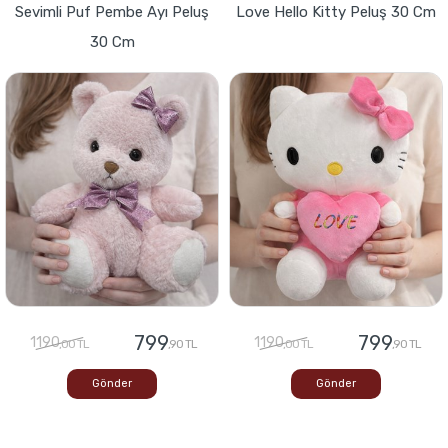
Sevimli Puf Pembe Ayı Peluş
Love Hello Kitty Peluş 30 Cm
30 Cm
799
799
1190
1190
,00 TL
,90 TL
,00 TL
,90 TL
Gönder
Gönder