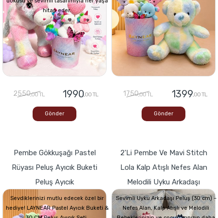
dokusu ve sevimli tasarımıyla her yaşa
hitap eder.
1990
1399
2550
1750
,00 TL
,00 TL
,00 TL
,00 TL
Gönder
Gönder
Pembe Gökkuşağı Pastel
2'li Pembe Ve Mavi Stitch
Rüyası Peluş Ayıcık Buketi
Lola Kalp Atışlı Nefes Alan
Peluş Ayıcık
Melodili Uyku Arkadaşı
Sevdiklerinizi mutlu edecek özel bir
Sevimli Uyku Arkadaşı Peluş (30 cm) –
hediye! LAYNEAR Pastel Ayıcık Buketi &
Nefes Alan, Kalp Atışlı ve Melodili
30 CM Peluş Ayıcık Seti,
Bebeklerinizin ve çocuklarınızın daha