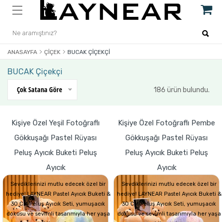
ANASAYFA
ÇIÇEK
BUCAK ÇIÇEKÇI
BUCAK Çiçekçi
Çok Satana Göre
186 ürün bulundu.
Kişiye Özel Yeşil Fotoğraflı
Kişiye Özel Fotoğraflı Pembe
Gökkuşağı Pastel Rüyası
Gökkuşağı Pastel Rüyası
Peluş Ayıcık Buketi Peluş
Peluş Ayıcık Buketi Peluş
Ayıcık
Ayıcık
Sevdiklerinizi mutlu edecek özel bir
Sevdiklerinizi mutlu edecek özel bir
hediye! LAYNEAR Pastel Ayıcık Buketi &
hediye! LAYNEAR Pastel Ayıcık Buketi &
30 CM Peluş Ayıcık Seti, yumuşacık
30 CM Peluş Ayıcık Seti, yumuşacık
dokusu ve sevimli tasarımıyla her yaşa
dokusu ve sevimli tasarımıyla her yaşa