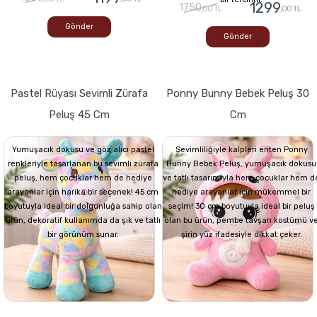
1299
1750
,00 TL
,00 TL
Gönder
Gönder
Pastel Rüyası Sevimli Zürafa
Ponny Bunny Bebek Peluş 30
Peluş 45 Cm
Cm
Yumuşacık dokusu ve göz alıcı pastel
Sevimliliğiyle kalpleri eriten Ponny
renkleriyle tasarlanan bu sevimli zürafa
Bunny Bebek Peluş, yumuşacık dokusu
peluş, hem çocuklar hem de hediye
ve tatlı tasarımıyla hem çocuklar hem d
arayanlar için harika bir seçenek! 45 cm
hediye arayanlar için mükemmel bir
boyutuyla ideal bir dolgunluğa sahip olan
seçim! 30 cm boyutuyla ideal bir peluş
ürün, dekoratif kullanımda da şık ve tatlı
olan bu ürün, pembe tavşan kostümü v
bir görünüm sunar.
şirin yüz ifadesiyle dikkat çeker.