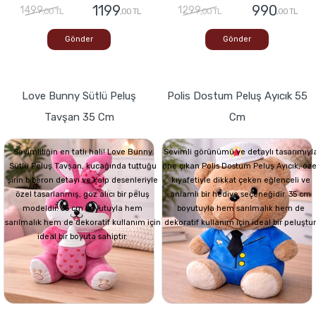
1199
990
1499
1299
,00 TL
,00 TL
,00 TL
,00 TL
Gönder
Gönder
Love Bunny Sütlü Peluş
Polis Dostum Peluş Ayıcık 55
Tavşan 35 Cm
Cm
Sevimliliğin en tatlı hali! Love Bunny
Sevimli görünümü ve detaylı tasarımıyl
Sütlü Peluş Tavşan, kucağında tuttuğu
öne çıkan Polis Dostum Peluş Ayıcık, öze
şirin biberon detayı ve kalp desenleriyle
kıyafetiyle dikkat çeken eğlenceli ve
özel tasarlanmış, göz alıcı bir peluş
anlamlı bir hediye seçeneğidir. 35 cm
modeldir. 35 cm boyutuyla hem
boyutuyla hem sarılmalık hem de
sarılmalık hem de dekoratif kullanım için
dekoratif kullanım için ideal bir peluştur
ideal bir boyuta sahiptir.