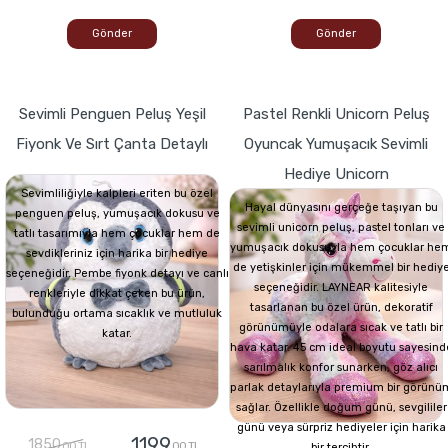
Gönder
Gönder
Sevimli Penguen Peluş Yeşil
Pastel Renkli Unicorn Peluş
Fiyonk Ve Sırt Çanta Detaylı
Oyuncak Yumuşacık Sevimli
Hediye Unicorn
Sevimliliğiyle kalpleri eriten bu özel
Hayal dünyasını gerçeğe taşıyan bu
penguen peluş, yumuşacık dokusu ve
sevimli unicorn peluş, pastel tonları ve
tatlı tasarımıyla hem çocuklar hem de
yumuşacık dokusuyla hem çocuklar he
sevdikleriniz için harika bir hediye
de yetişkinler için mükemmel bir hediy
seçeneğidir. Pembe fiyonk detayı ve canlı
seçeneğidir. LAYNEAR kalitesiyle
renkleriyle dikkat çeken bu ürün,
tasarlanan bu özel ürün, dekoratif
bulunduğu ortama sıcaklık ve mutluluk
görünümüyle odalara sıcak ve tatlı bir
katar.
hava katar. 45 cm ideal boyutu sayesind
sarılmalık konfor sunarken, göz alıcı
parlak detaylarıyla premium bir görünü
sağlar. Özellikle doğum günü, sevgililer
günü veya sürpriz hediyeler için harika
1199
1850
,00 TL
,00 TL
bir tercihtir.