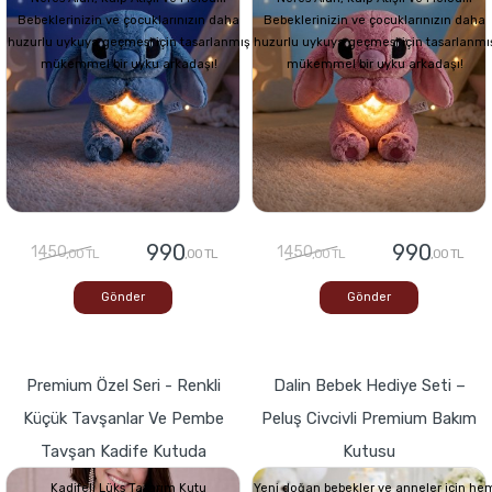
Bebeklerinizin ve çocuklarınızın daha
Bebeklerinizin ve çocuklarınızın daha
huzurlu uykuya geçmesi için tasarlanmış
huzurlu uykuya geçmesi için tasarlanmı
mükemmel bir uyku arkadaşı!
mükemmel bir uyku arkadaşı!
990
990
1450
1450
,00 TL
,00 TL
,00 TL
,00 TL
Gönder
Gönder
Premium Özel Seri - Renkli
Dalin Bebek Hediye Seti –
Küçük Tavşanlar Ve Pembe
Peluş Civcivli Premium Bakım
Tavşan Kadife Kutuda
Kutusu
Kadifeli Lüks Tasarım Kutu
Yeni doğan bebekler ve anneler için he