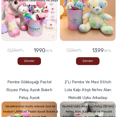
dokusu ve sevimli tasarımıyla her yaşa
hitap eder.
1990
1399
2550
1750
,00 TL
,00 TL
,00 TL
,00 TL
Gönder
Gönder
Pembe Gökkuşağı Pastel
2'li Pembe Ve Mavi Stitch
Rüyası Peluş Ayıcık Buketi
Lola Kalp Atışlı Nefes Alan
Peluş Ayıcık
Melodili Uyku Arkadaşı
Sevdiklerinizi mutlu edecek özel bir
Sevimli Uyku Arkadaşı Peluş (30 cm) –
hediye! LAYNEAR Pastel Ayıcık Buketi &
Nefes Alan, Kalp Atışlı ve Melodili
30 CM Peluş Ayıcık Seti,
Bebeklerinizin ve çocuklarınızın daha