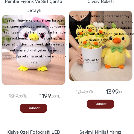
Pembe Fiyonk Ve Sırt Çanta
Civciv Buketi
Detaylı
Yumuşacık dokusu ve tatlı tasarımıyla
Sevimliliğiyle kalpleri eriten bu özel
kalpleri ısıtan 30 cm civciv peluş, hem
penguen peluş, yumuşacık dokusu ve
çocuklar hem de sevdiklerine tatlı bir
tatlı tasarımıyla hem çocuklar hem de
sürpriz yapmak isteyenler için harika bir
sevdikleriniz için harika bir hediye
hediye seçeneği
seçeneğidir. Pembe fiyonk detayı ve canlı
renkleriyle dikkat çeken bu ürün,
bulunduğu ortama sıcaklık ve mutluluk
katar.
1399
1750
,00 TL
,00 TL
1199
1850
,00 TL
,00 TL
Gönder
Gönder
Kişiye Özel Fotoğraflı LED
Sevimli Nihilist Yalnız