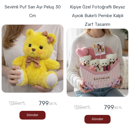
Sevimli Puf Sarı Ayı Peluş 30
Kişiye Özel Fotoğraflı Beyaz
Cm
Ayıcık Buketi Pembe Kalpli
Zarf Tasarım
799
1190
,00 TL
,00 TL
799
1190
,00 TL
,90 TL
Gönder
Gönder