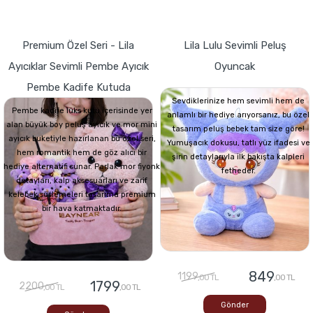
Premium Özel Seri - Lila
Lila Lulu Sevimli Peluş
Ayıcıklar Sevimli Pembe Ayıcık
Oyuncak
Pembe Kadife Kutuda
Sevdiklerinize hem sevimli hem de
Pembe kadife lüks kutu içerisinde yer
anlamlı bir hediye arıyorsanız, bu özel
alan büyük boy peluş ayıcık ve mor mini
tasarım peluş bebek tam size göre!
ayıcık buketiyle hazırlanan bu özel seri,
Yumuşacık dokusu, tatlı yüz ifadesi ve
hem romantik hem de göz alıcı bir
şirin detaylarıyla ilk bakışta kalpleri
hediye alternatifi sunar. Parlak mor fiyonk
fetheder.
detayları, kalp aksesuarları ve zarif
kelebek süslemeleri tasarıma premium
bir hava katmaktadır.
849
1199
,00 TL
,00 TL
1799
2200
,00 TL
,00 TL
Gönder