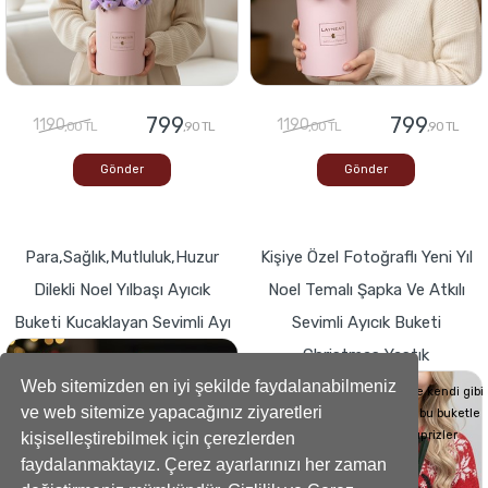
799
799
1190
1190
,00 TL
,90 TL
,00 TL
,90 TL
Gönder
Gönder
Para,Sağlık,Mutluluk,Huzur
Kişiye Özel Fotoğraflı Yeni Yıl
Dilekli Noel Yılbaşı Ayıcık
Noel Temalı Şapka Ve Atkılı
Buketi Kucaklayan Sevimli Ayı
Sevimli Ayıcık Buketi
Christmas Yastık
Buketlerde Yenilik ! Sevgi dolu kalp,Bir
hediyeye dönüşse böyle görünürdü!
Web sitemizden en iyi şekilde faydalanabilmeniz
Sevdiklerinizin Kalplerini de kendi gibi
ve web sitemize yapacağınız ziyaretleri
yumuşacık hale getirecek bu buketle
sevdiklerinize küçük süprizler
kişiselleştirebilmek için çerezlerden
yapabilirsiniz..
faydalanmaktayız. Çerez ayarlarınızı her zaman