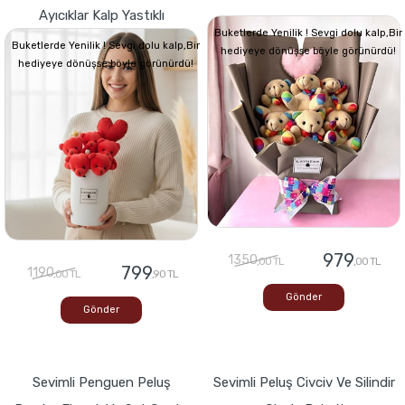
Ayıcıklar Kalp Yastıklı
Buketlerde Yenilik ! Sevgi dolu kalp,Bir
Buketlerde Yenilik ! Sevgi dolu kalp,Bir
hediyeye dönüşse böyle görünürdü!
hediyeye dönüşse böyle görünürdü!
979
1350
,00 TL
,00 TL
799
1190
,00 TL
,90 TL
Gönder
Gönder
Sevimli Penguen Peluş
Sevimli Peluş Civciv Ve Silindir