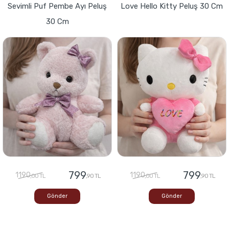
Sevimli Puf Pembe Ayı Peluş
Love Hello Kitty Peluş 30 Cm
30 Cm
799
799
1190
1190
,00 TL
,90 TL
,00 TL
,90 TL
Gönder
Gönder