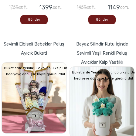
1399
1149
1750
1450
,00 TL
,00 TL
,00 TL
,00 TL
Gönder
Gönder
Sevimli Elbiseli Bebekler Peluş
Beyaz Silindir Kutu İçinde
Ayıcık Buketi
Sevimli Yeşil Renkli Peluş
Ayıcıklar Kalp Yastıklı
Buketlerde Yenilik ! Sevgi dolu kalp,Bir
Buketlerde Yenilik ! Sevgi dolu kalp,Bir
hediyeye dönüşse böyle görünürdü!
hediyeye dönüşse böyle görünürdü!