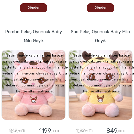
Gönder
Gönder
Pembe Peluş Oyuncak Baby
Sarı Peluş Oyuncak Baby Milo
Milo Geyik
Geyik
Sevimliliğiyle kalpleri eriten bu özel
Sevimliliğiyle kalpleri eriten bu özel
peluş oyuncak, geyik temalı şapkası ve
peluş oyuncak, geyik temalı şapkası ve
pastel tonlarıyla hem çocukların hem de
pastel tonlarıyla hem çocukların hem d
yetişkinlerin favorisi olmaya aday! Ultra
yetişkinlerin favorisi olmaya aday! Ultra
yumuşak dokusu sayesinde sarılmalık,
yumuşak dokusu sayesinde sarılmalık,
dekoratif görünümüyle de harika bir
dekoratif görünümüyle de harika bir
hediye alternatifi sunar.
hediye alternatifi sunar.
1199
849
849
1199
,00 TL
,00 TL
,00 TL
,00 TL