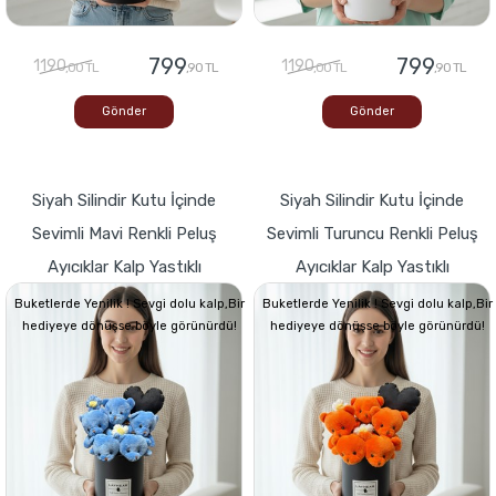
799
799
1190
1190
,00 TL
,90 TL
,00 TL
,90 TL
Gönder
Gönder
Siyah Silindir Kutu İçinde
Siyah Silindir Kutu İçinde
Sevimli Mavi Renkli Peluş
Sevimli Turuncu Renkli Peluş
Ayıcıklar Kalp Yastıklı
Ayıcıklar Kalp Yastıklı
Buketlerde Yenilik ! Sevgi dolu kalp,Bir
Buketlerde Yenilik ! Sevgi dolu kalp,Bir
hediyeye dönüşse böyle görünürdü!
hediyeye dönüşse böyle görünürdü!