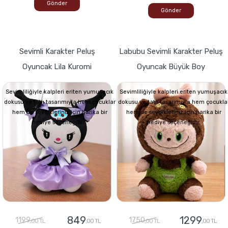
Gönder
Gönder
Sevimli Karakter Peluş
Labubu Sevimli Karakter Peluş
Oyuncak Lila Kuromi
Oyuncak Büyük Boy
Sevimliliğiyle kalpleri eriten yumuşacık
Sevimliliğiyle kalpleri eriten yumuşacık
dokusu ve tatlı tasarımıyla hem çocuklar
dokusu ve tatlı tasarımıyla hem çocukla
hem de sevdikleriniz için harika bir
hem de sevdikleriniz için harika bir
hediye seçeneğidir.
hediye seçeneğidir.
849
1299
1199
1750
,00 TL
,00 TL
,00 TL
,00 TL