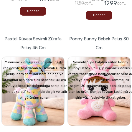
1299
1750
,00 TL
,00 TL
Gönder
Gönder
Pastel Rüyası Sevimli Zürafa
Ponny Bunny Bebek Peluş 30
Peluş 45 Cm
Cm
Yumuşacık dokusu ve göz alıcı pastel
Sevimliliğiyle kalpleri eriten Ponny
renkleriyle tasarlanan bu sevimli zürafa
Bunny Bebek Peluş, yumuşacık dokusu
peluş, hem çocuklar hem de hediye
ve tatlı tasarımıyla hem çocuklar hem d
arayanlar için harika bir seçenek! 45 cm
hediye arayanlar için mükemmel bir
boyutuyla ideal bir dolgunluğa sahip olan
seçim! 30 cm boyutuyla ideal bir peluş
ürün, dekoratif kullanımda da şık ve tatlı
olan bu ürün, pembe tavşan kostümü v
bir görünüm sunar.
şirin yüz ifadesiyle dikkat çeker.