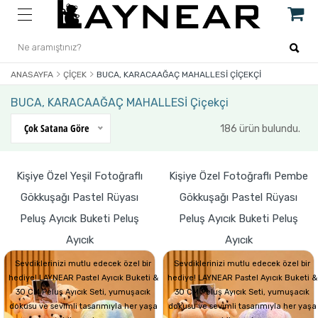
ANASAYFA
ÇIÇEK
BUCA, KARACAAĞAÇ MAHALLESİ ÇIÇEKÇI
BUCA, KARACAAĞAÇ MAHALLESİ Çiçekçi
Çok Satana Göre
186 ürün bulundu.
Kişiye Özel Yeşil Fotoğraflı
Kişiye Özel Fotoğraflı Pembe
Gökkuşağı Pastel Rüyası
Gökkuşağı Pastel Rüyası
Peluş Ayıcık Buketi Peluş
Peluş Ayıcık Buketi Peluş
Ayıcık
Ayıcık
Sevdiklerinizi mutlu edecek özel bir
Sevdiklerinizi mutlu edecek özel bir
hediye! LAYNEAR Pastel Ayıcık Buketi &
hediye! LAYNEAR Pastel Ayıcık Buketi &
30 CM Peluş Ayıcık Seti, yumuşacık
30 CM Peluş Ayıcık Seti, yumuşacık
dokusu ve sevimli tasarımıyla her yaşa
dokusu ve sevimli tasarımıyla her yaşa