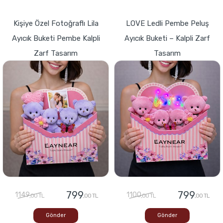
Kişiye Özel Fotoğraflı Lila
LOVE Ledli Pembe Peluş
Ayıcık Buketi Pembe Kalpli
Ayıcık Buketi – Kalpli Zarf
Zarf Tasarım
Tasarım
799
799
1149
1100
,00 TL
,00 TL
,00 TL
,00 TL
Gönder
Gönder