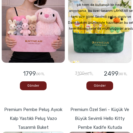
şık hem de kullanışlı bir hediye
arıyorsanız, bu özel tasarım LAYNEAR se
tam size göre! Sevimli peluş civciv ve
Dalin bakım ürünleriyle hazırlanan bu set
hem ihtiyaç hem de mutluluğu bir arad
sunar.
1799
2499
3100
,00 TL
,00 TL
,00 TL
Gönder
Gönder
Premium Pembe Peluş Ayıcık
Premium Özel Seri - Küçük Ve
Kalp Yastıklı Peluş Vazo
Büyük Sevimli Hello Kitty
Tasarımlı Buket
Pembe Kadife Kutuda