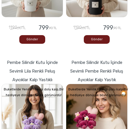
799
799
1190
1190
,00 TL
,90 TL
,00 TL
,90 TL
Gönder
Gönder
Pembe Silindir Kutu İçinde
Pembe Silindir Kutu İçinde
Sevimli Lila Renkli Peluş
Sevimli Pembe Renkli Peluş
Ayıcıklar Kalp Yastıklı
Ayıcıklar Kalp Yastık
Buketlerde Yenilik ! Sevgi dolu kalp,Bir
Buketlerde Yenilik ! Sevgi dolu kalp,Bir
hediyeye dönüşse böyle görünürdü!
hediyeye dönüşse böyle görünürdü!