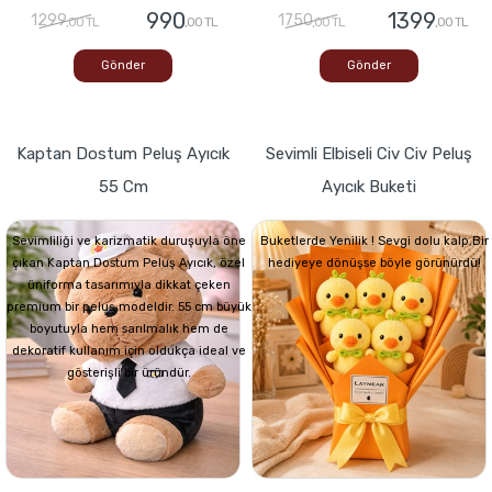
990
1399
1299
1750
,00 TL
,00 TL
,00 TL
,00 TL
Gönder
Gönder
Kaptan Dostum Peluş Ayıcık
Sevimli Elbiseli Civ Civ Peluş
55 Cm
Ayıcık Buketi
Sevimliliği ve karizmatik duruşuyla öne
Buketlerde Yenilik ! Sevgi dolu kalp,Bir
çıkan Kaptan Dostum Peluş Ayıcık, özel
hediyeye dönüşse böyle görünürdü!
üniforma tasarımıyla dikkat çeken
premium bir peluş modeldir. 55 cm büyük
boyutuyla hem sarılmalık hem de
dekoratif kullanım için oldukça ideal ve
gösterişli bir üründür.