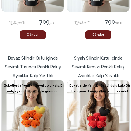
799
799
1190
1190
,00 TL
,90 TL
,00 TL
,90 TL
Gönder
Gönder
Beyaz Silindir Kutu İçinde
Siyah Silindir Kutu İçinde
Sevimli Turuncu Renkli Peluş
Sevimli Kırmızı Renkli Peluş
Ayıcıklar Kalp Yastıklı
Ayıcıklar Kalp Yastıklı
Buketlerde Yenilik ! Sevgi dolu kalp,Bir
Buketlerde Yenilik ! Sevgi dolu kalp,Bir
hediyeye dönüşse böyle görünürdü!
hediyeye dönüşse böyle görünürdü!