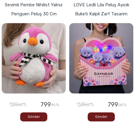
Sevimli Pembe Nihilist Yalnız
LOVE Ledli Lila Peluş Ayıcık
Penguen Peluş 30 Cm
Buketi Kalpli Zarf Tasarım
799
799
1190
1149
,00 TL
,90 TL
,00 TL
,00 TL
Gönder
Gönder