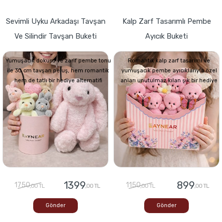
Sevimli Uyku Arkadaşı Tavşan
Kalp Zarf Tasarımlı Pembe
Ve Silindir Tavşan Buketi
Ayıcık Buketi
Yumuşacık dokusu ve zarif pembe tonu
Romantik kalp zarf tasarımı ve
ile 30 cm tavşan peluş, hem romantik
yumuşacık pembe ayıcıklarıyla özel
hem de tatlı bir hediye alternatifi
anları unutulmaz kılan şık bir hediye
1399
899
1750
1150
,00 TL
,00 TL
,00 TL
,00 TL
Gönder
Gönder