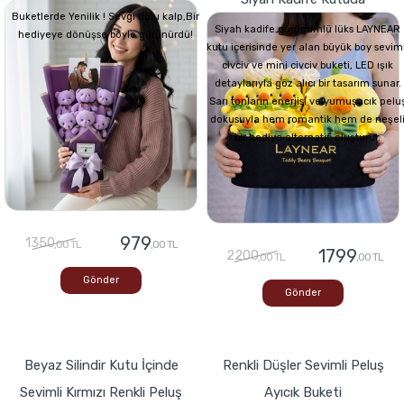
Buketlerde Yenilik ! Sevgi dolu kalp,Bir
Siyah kadife görünümlü lüks LAYNEAR
hediyeye dönüşse böyle görünürdü!
kutu içerisinde yer alan büyük boy seviml
civciv ve mini civciv buketi, LED ışık
detaylarıyla göz alıcı bir tasarım sunar.
Sarı tonların enerjisi ve yumuşacık pelu
dokusuyla hem romantik hem de neşel
bir hediye alternatifi oluşturur.
979
1350
,00 TL
,00 TL
1799
2200
,00 TL
,00 TL
Gönder
Gönder
Beyaz Silindir Kutu İçinde
Renkli Düşler Sevimli Peluş
Sevimli Kırmızı Renkli Peluş
Ayıcık Buketi