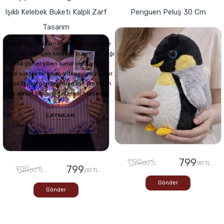
Işıklı Kelebek Buketi Kalpli Zarf
Penguen Peluş 30 Cm
Tasarım
Fotoğrafınızla tamamen size özel hale
gelen bu LED ışıklı kelebek buketi, açıldığı
anda görsel şölen sunar ve duygusal
etkisi yüksek bir hediye deneyimi yaşatır.
ÇiçekSepeti gönderimleri için premium
ve dikkat çekici bir alternatif üründür
799
1190
,00 TL
,90 TL
799
900
,00 TL
,00 TL
Gönder
Gönder