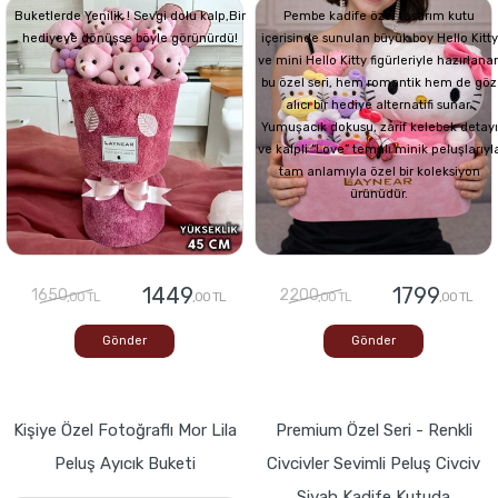
Buketlerde Yenilik ! Sevgi dolu kalp,Bir
Pembe kadife özel tasarım kutu
hediyeye dönüşse böyle görünürdü!
içerisinde sunulan büyük boy Hello Kitty
ve mini Hello Kitty figürleriyle hazırlana
bu özel seri, hem romantik hem de göz
alıcı bir hediye alternatifi sunar.
Yumuşacık dokusu, zarif kelebek detayı
ve kalpli “Love” temalı minik peluşlarıyl
tam anlamıyla özel bir koleksiyon
ürünüdür.
1449
1799
1650
2200
,00 TL
,00 TL
,00 TL
,00 TL
Gönder
Gönder
Kişiye Özel Fotoğraflı Mor Lila
Premium Özel Seri - Renkli
Peluş Ayıcık Buketi
Civcivler Sevimli Peluş Civciv
Siyah Kadife Kutuda