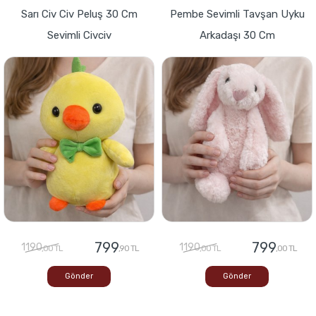
Sarı Civ Civ Peluş 30 Cm
Pembe Sevimli Tavşan Uyku
Sevimli Civciv
Arkadaşı 30 Cm
799
799
1190
1190
,00 TL
,90 TL
,00 TL
,00 TL
Gönder
Gönder