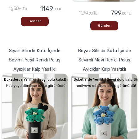
1149
1650
,00 TL
,00 TL
799
1190
,00 TL
,00 TL
Gönder
Gönder
Siyah Silindir Kutu İçinde
Beyaz Silindir Kutu İçinde
Sevimli Yeşil Renkli Peluş
Sevimli Mavi Renkli Peluş
Ayıcıklar Kalp Yastıklı
Ayıcıklar Kalp Yastıklı
Buketlerde Yenilik ! Sevgi dolu kalp,Bir
Buketlerde Yenilik ! Sevgi dolu kalp,Bir
hediyeye dönüşse böyle görünürdü!
hediyeye dönüşse böyle görünürdü!