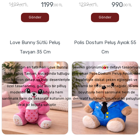
1199
990
1499
1299
,00 TL
,00 TL
,00 TL
,00 TL
Gönder
Gönder
Love Bunny Sütlü Peluş
Polis Dostum Peluş Ayıcık 55
Tavşan 35 Cm
Cm
Sevimliliğin en tatlı hali! Love Bunny
Sevimli görünümü ve detaylı tasarımıyl
Sütlü Peluş Tavşan, kucağında tuttuğu
öne çıkan Polis Dostum Peluş Ayıcık, öze
şirin biberon detayı ve kalp desenleriyle
kıyafetiyle dikkat çeken eğlenceli ve
özel tasarlanmış, göz alıcı bir peluş
anlamlı bir hediye seçeneğidir. 35 cm
modeldir. 35 cm boyutuyla hem
boyutuyla hem sarılmalık hem de
sarılmalık hem de dekoratif kullanım için
dekoratif kullanım için ideal bir peluştur
ideal bir boyuta sahiptir.