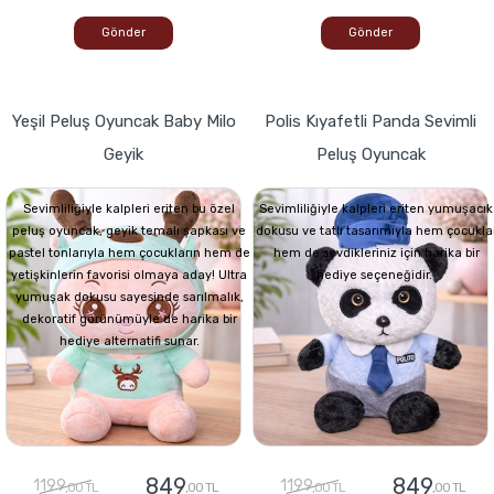
Gönder
Gönder
Yeşil Peluş Oyuncak Baby Milo
Polis Kıyafetli Panda Sevimli
Geyik
Peluş Oyuncak
Sevimliliğiyle kalpleri eriten bu özel
Sevimliliğiyle kalpleri eriten yumuşacık
peluş oyuncak, geyik temalı şapkası ve
dokusu ve tatlı tasarımıyla hem çocukla
pastel tonlarıyla hem çocukların hem de
hem de sevdikleriniz için harika bir
yetişkinlerin favorisi olmaya aday! Ultra
hediye seçeneğidir.
yumuşak dokusu sayesinde sarılmalık,
dekoratif görünümüyle de harika bir
hediye alternatifi sunar.
849
849
1199
1199
,00 TL
,00 TL
,00 TL
,00 TL