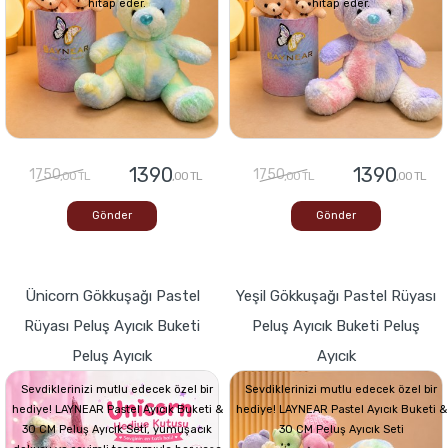
hitap eder.
hitap eder.
1390
1390
1750
1750
,00 TL
,00 TL
,00 TL
,00 TL
Gönder
Gönder
Ünicorn Gökkuşağı Pastel
Yeşil Gökkuşağı Pastel Rüyası
Rüyası Peluş Ayıcık Buketi
Peluş Ayıcık Buketi Peluş
Peluş Ayıcık
Ayıcık
Sevdiklerinizi mutlu edecek özel bir
Sevdiklerinizi mutlu edecek özel bir
hediye! LAYNEAR Pastel Ayıcık Buketi &
hediye! LAYNEAR Pastel Ayıcık Buketi &
30 CM Peluş Ayıcık Seti, yumuşacık
30 CM Peluş Ayıcık Seti