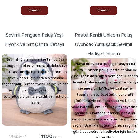
Gönder
Gönder
Sevimli Penguen Peluş Yeşil
Pastel Renkli Unicorn Peluş
Fiyonk Ve Sırt Çanta Detaylı
Oyuncak Yumuşacık Sevimli
Hediye Unicorn
Sevimliliğiyle kalpleri eriten bu özel
Hayal dünyasını gerçeğe taşıyan bu
penguen peluş, yumuşacık dokusu ve
sevimli unicorn peluş, pastel tonları ve
tatlı tasarımıyla hem çocuklar hem de
yumuşacık dokusuyla hem çocuklar he
sevdikleriniz için harika bir hediye
de yetişkinler için mükemmel bir hediy
seçeneğidir. Pembe fiyonk detayı ve canlı
seçeneğidir. LAYNEAR kalitesiyle
renkleriyle dikkat çeken bu ürün,
tasarlanan bu özel ürün, dekoratif
bulunduğu ortama sıcaklık ve mutluluk
görünümüyle odalara sıcak ve tatlı bir
katar.
hava katar. 45 cm ideal boyutu sayesind
sarılmalık konfor sunarken, göz alıcı
parlak detaylarıyla premium bir görünü
sağlar. Özellikle doğum günü, sevgililer
günü veya sürpriz hediyeler için harika
1199
1850
,00 TL
,00 TL
bir tercihtir.