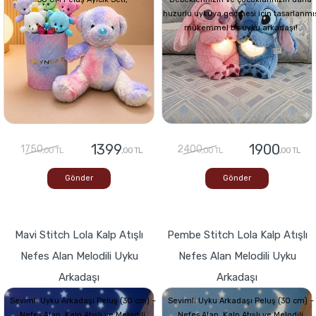
huzurlu uykuya geçmesi için tasarlanmı
mükemmel bir uyku arkadaşı!
1399
1900
1750
2400
,00 TL
,00 TL
,00 TL
,00 TL
Gönder
Gönder
Mavi Stitch Lola Kalp Atışlı
Pembe Stitch Lola Kalp Atışlı
Nefes Alan Melodili Uyku
Nefes Alan Melodili Uyku
Arkadaşı
Arkadaşı
Sevimli Uyku Arkadaşı Peluş (30 cm) –
Sevimli Uyku Arkadaşı Peluş (30 cm) –
Nefes Alan, Kalp Atışlı ve Melodili
Nefes Alan, Kalp Atışlı ve Melodili