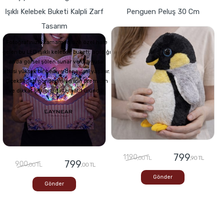
Işıklı Kelebek Buketi Kalpli Zarf
Penguen Peluş 30 Cm
Tasarım
Fotoğrafınızla tamamen size özel hale
gelen bu LED ışıklı kelebek buketi, açıldığı
anda görsel şölen sunar ve duygusal
etkisi yüksek bir hediye deneyimi yaşatır.
ÇiçekSepeti gönderimleri için premium
ve dikkat çekici bir alternatif üründür
799
1190
,00 TL
,90 TL
799
900
,00 TL
,00 TL
Gönder
Gönder