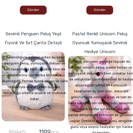
Gönder
Gönder
Sevimli Penguen Peluş Yeşil
Pastel Renkli Unicorn Peluş
Fiyonk Ve Sırt Çanta Detaylı
Oyuncak Yumuşacık Sevimli
Hediye Unicorn
Sevimliliğiyle kalpleri eriten bu özel
Hayal dünyasını gerçeğe taşıyan bu
penguen peluş, yumuşacık dokusu ve
sevimli unicorn peluş, pastel tonları ve
tatlı tasarımıyla hem çocuklar hem de
yumuşacık dokusuyla hem çocuklar he
sevdikleriniz için harika bir hediye
de yetişkinler için mükemmel bir hediy
seçeneğidir. Pembe fiyonk detayı ve canlı
seçeneğidir. LAYNEAR kalitesiyle
renkleriyle dikkat çeken bu ürün,
tasarlanan bu özel ürün, dekoratif
bulunduğu ortama sıcaklık ve mutluluk
görünümüyle odalara sıcak ve tatlı bir
katar.
hava katar. 45 cm ideal boyutu sayesind
sarılmalık konfor sunarken, göz alıcı
parlak detaylarıyla premium bir görünü
sağlar. Özellikle doğum günü, sevgililer
günü veya sürpriz hediyeler için harika
1199
1850
,00 TL
,00 TL
bir tercihtir.