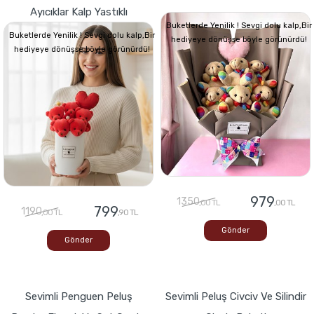
Ayıcıklar Kalp Yastıklı
Buketlerde Yenilik ! Sevgi dolu kalp,Bir
Buketlerde Yenilik ! Sevgi dolu kalp,Bir
hediyeye dönüşse böyle görünürdü!
hediyeye dönüşse böyle görünürdü!
979
1350
,00 TL
,00 TL
799
1190
,00 TL
,90 TL
Gönder
Gönder
Sevimli Penguen Peluş
Sevimli Peluş Civciv Ve Silindir