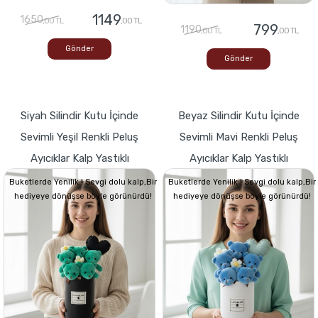
1149
1650
,00 TL
,00 TL
799
1190
,00 TL
,00 TL
Gönder
Gönder
Siyah Silindir Kutu İçinde
Beyaz Silindir Kutu İçinde
Sevimli Yeşil Renkli Peluş
Sevimli Mavi Renkli Peluş
Ayıcıklar Kalp Yastıklı
Ayıcıklar Kalp Yastıklı
Buketlerde Yenilik ! Sevgi dolu kalp,Bir
Buketlerde Yenilik ! Sevgi dolu kalp,Bir
hediyeye dönüşse böyle görünürdü!
hediyeye dönüşse böyle görünürdü!