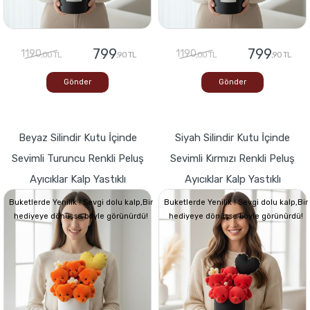
799
799
1190
1190
,00 TL
,90 TL
,00 TL
,90 TL
Gönder
Gönder
Beyaz Silindir Kutu İçinde
Siyah Silindir Kutu İçinde
Sevimli Turuncu Renkli Peluş
Sevimli Kırmızı Renkli Peluş
Ayıcıklar Kalp Yastıklı
Ayıcıklar Kalp Yastıklı
Buketlerde Yenilik ! Sevgi dolu kalp,Bir
Buketlerde Yenilik ! Sevgi dolu kalp,Bir
hediyeye dönüşse böyle görünürdü!
hediyeye dönüşse böyle görünürdü!