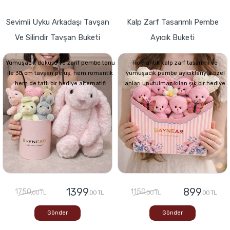
Sevimli Uyku Arkadaşı Tavşan
Kalp Zarf Tasarımlı Pembe
Ve Silindir Tavşan Buketi
Ayıcık Buketi
Yumuşacık dokusu ve zarif pembe tonu
Romantik kalp zarf tasarımı ve
ile 30 cm tavşan peluş, hem romantik
yumuşacık pembe ayıcıklarıyla özel
hem de tatlı bir hediye alternatifi
anları unutulmaz kılan şık bir hediye
1399
899
1750
1150
,00 TL
,00 TL
,00 TL
,00 TL
Gönder
Gönder