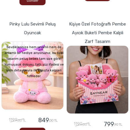
Gönder
Pinky Lulu Sevimli Peluş
Kişiye Özel Fotoğraflı Pembe
Oyuncak
Ayıcık Buketi Pembe Kalpli
Zarf Tasarım
Sevdiklerinize hem sevimli hem de
anlamlı bir hediye arıyorsanız, bu özel
tasarım peluş bebek tam size göre!
Yumuşacık dokusu, tatlı yüz ifadesi ve
şirin detaylarıyla ilk bakışta kalpleri
fetheder.
849
1199
,00 TL
,00 TL
799
1190
,00 TL
,90 TL