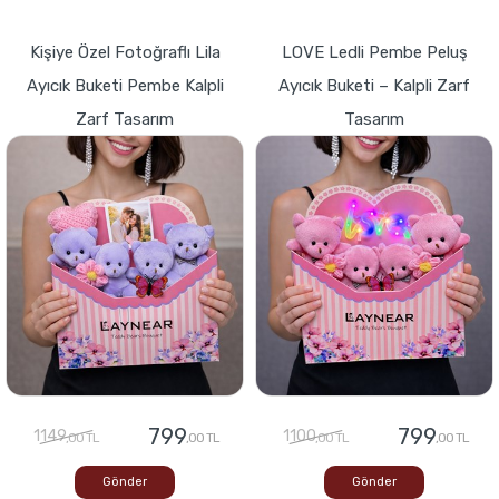
Kişiye Özel Fotoğraflı Lila
LOVE Ledli Pembe Peluş
Ayıcık Buketi Pembe Kalpli
Ayıcık Buketi – Kalpli Zarf
Zarf Tasarım
Tasarım
799
799
1149
1100
,00 TL
,00 TL
,00 TL
,00 TL
Gönder
Gönder