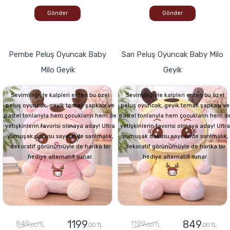
Gönder
Gönder
Pembe Peluş Oyuncak Baby
Sarı Peluş Oyuncak Baby Milo
Milo Geyik
Geyik
Sevimliliğiyle kalpleri eriten bu özel
Sevimliliğiyle kalpleri eriten bu özel
peluş oyuncak, geyik temalı şapkası ve
peluş oyuncak, geyik temalı şapkası ve
pastel tonlarıyla hem çocukların hem de
pastel tonlarıyla hem çocukların hem d
yetişkinlerin favorisi olmaya aday! Ultra
yetişkinlerin favorisi olmaya aday! Ultra
yumuşak dokusu sayesinde sarılmalık,
yumuşak dokusu sayesinde sarılmalık,
dekoratif görünümüyle de harika bir
dekoratif görünümüyle de harika bir
hediye alternatifi sunar.
hediye alternatifi sunar.
1199
849
849
1199
,00 TL
,00 TL
,00 TL
,00 TL