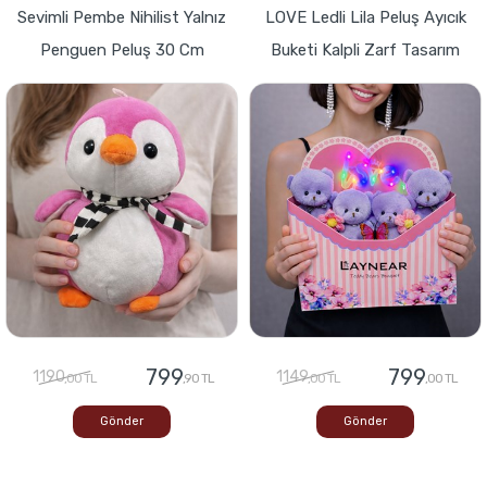
Sevimli Pembe Nihilist Yalnız
LOVE Ledli Lila Peluş Ayıcık
Penguen Peluş 30 Cm
Buketi Kalpli Zarf Tasarım
799
799
1190
1149
,00 TL
,90 TL
,00 TL
,00 TL
Gönder
Gönder