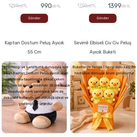
990
1399
1299
1750
,00 TL
,00 TL
,00 TL
,00 TL
Gönder
Gönder
Kaptan Dostum Peluş Ayıcık
Sevimli Elbiseli Civ Civ Peluş
55 Cm
Ayıcık Buketi
Sevimliliği ve karizmatik duruşuyla öne
Buketlerde Yenilik ! Sevgi dolu kalp,Bir
çıkan Kaptan Dostum Peluş Ayıcık, özel
hediyeye dönüşse böyle görünürdü!
üniforma tasarımıyla dikkat çeken
premium bir peluş modeldir. 55 cm büyük
boyutuyla hem sarılmalık hem de
dekoratif kullanım için oldukça ideal ve
gösterişli bir üründür.