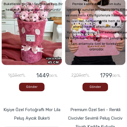
Buketlerde Yenilik ! Sevgi dolu kalp,Bir
Pembe kadife özel tasarım kutu
hediyeye dönüşse böyle görünürdü!
içerisinde sunulan büyük boy Hello Kitty
ve mini Hello Kitty figürleriyle hazırlana
bu özel seri, hem romantik hem de göz
alıcı bir hediye alternatifi sunar.
Yumuşacık dokusu, zarif kelebek detayı
ve kalpli “Love” temalı minik peluşlarıyl
tam anlamıyla özel bir koleksiyon
ürünüdür.
1449
1799
1650
2200
,00 TL
,00 TL
,00 TL
,00 TL
Gönder
Gönder
Kişiye Özel Fotoğraflı Mor Lila
Premium Özel Seri - Renkli
Peluş Ayıcık Buketi
Civcivler Sevimli Peluş Civciv
Siyah Kadife Kutuda