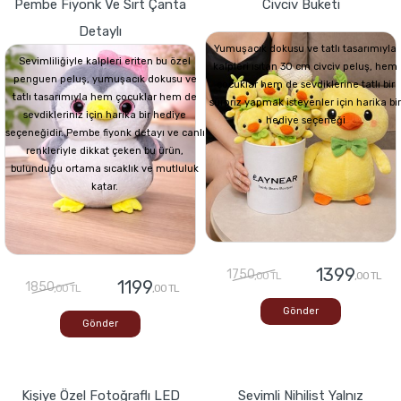
Pembe Fiyonk Ve Sırt Çanta
Civciv Buketi
Detaylı
Yumuşacık dokusu ve tatlı tasarımıyla
Sevimliliğiyle kalpleri eriten bu özel
kalpleri ısıtan 30 cm civciv peluş, hem
penguen peluş, yumuşacık dokusu ve
çocuklar hem de sevdiklerine tatlı bir
tatlı tasarımıyla hem çocuklar hem de
sürpriz yapmak isteyenler için harika bir
sevdikleriniz için harika bir hediye
hediye seçeneği
seçeneğidir. Pembe fiyonk detayı ve canlı
renkleriyle dikkat çeken bu ürün,
bulunduğu ortama sıcaklık ve mutluluk
katar.
1399
1750
,00 TL
,00 TL
1199
1850
,00 TL
,00 TL
Gönder
Gönder
Kişiye Özel Fotoğraflı LED
Sevimli Nihilist Yalnız