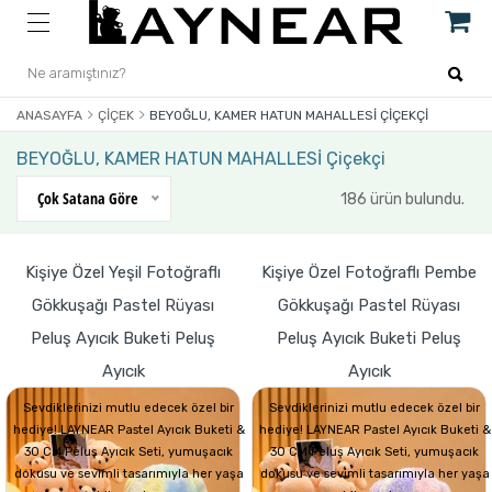
ANASAYFA
ÇIÇEK
BEYOĞLU, KAMER HATUN MAHALLESİ ÇIÇEKÇI
BEYOĞLU, KAMER HATUN MAHALLESİ Çiçekçi
Çok Satana Göre
186 ürün bulundu.
Kişiye Özel Yeşil Fotoğraflı
Kişiye Özel Fotoğraflı Pembe
Gökkuşağı Pastel Rüyası
Gökkuşağı Pastel Rüyası
Peluş Ayıcık Buketi Peluş
Peluş Ayıcık Buketi Peluş
Ayıcık
Ayıcık
Sevdiklerinizi mutlu edecek özel bir
Sevdiklerinizi mutlu edecek özel bir
hediye! LAYNEAR Pastel Ayıcık Buketi &
hediye! LAYNEAR Pastel Ayıcık Buketi &
30 CM Peluş Ayıcık Seti, yumuşacık
30 CM Peluş Ayıcık Seti, yumuşacık
dokusu ve sevimli tasarımıyla her yaşa
dokusu ve sevimli tasarımıyla her yaşa