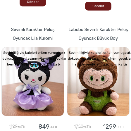
Gönder
Gönder
Sevimli Karakter Peluş
Labubu Sevimli Karakter Peluş
Oyuncak Lila Kuromi
Oyuncak Büyük Boy
Sevimliliğiyle kalpleri eriten yumuşacık
Sevimliliğiyle kalpleri eriten yumuşacık
dokusu ve tatlı tasarımıyla hem çocuklar
dokusu ve tatlı tasarımıyla hem çocukla
hem de sevdikleriniz için harika bir
hem de sevdikleriniz için harika bir
hediye seçeneğidir.
hediye seçeneğidir.
849
1299
1199
1750
,00 TL
,00 TL
,00 TL
,00 TL