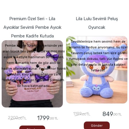
Premium Özel Seri - Lila
Lila Lulu Sevimli Peluş
Ayıcıklar Sevimli Pembe Ayıcık
Oyuncak
Pembe Kadife Kutuda
Sevdiklerinize hem sevimli hem de
Pembe kadife lüks kutu içerisinde yer
anlamlı bir hediye arıyorsanız, bu özel
alan büyük boy peluş ayıcık ve mor mini
tasarım peluş bebek tam size göre!
ayıcık buketiyle hazırlanan bu özel seri,
Yumuşacık dokusu, tatlı yüz ifadesi ve
hem romantik hem de göz alıcı bir
şirin detaylarıyla ilk bakışta kalpleri
hediye alternatifi sunar. Parlak mor fiyonk
fetheder.
detayları, kalp aksesuarları ve zarif
kelebek süslemeleri tasarıma premium
bir hava katmaktadır.
849
1199
,00 TL
,00 TL
1799
2200
,00 TL
,00 TL
Gönder