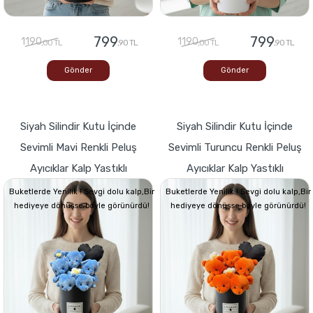
799
799
1190
1190
,00 TL
,90 TL
,00 TL
,90 TL
Gönder
Gönder
Siyah Silindir Kutu İçinde
Siyah Silindir Kutu İçinde
Sevimli Mavi Renkli Peluş
Sevimli Turuncu Renkli Peluş
Ayıcıklar Kalp Yastıklı
Ayıcıklar Kalp Yastıklı
Buketlerde Yenilik ! Sevgi dolu kalp,Bir
Buketlerde Yenilik ! Sevgi dolu kalp,Bir
hediyeye dönüşse böyle görünürdü!
hediyeye dönüşse böyle görünürdü!