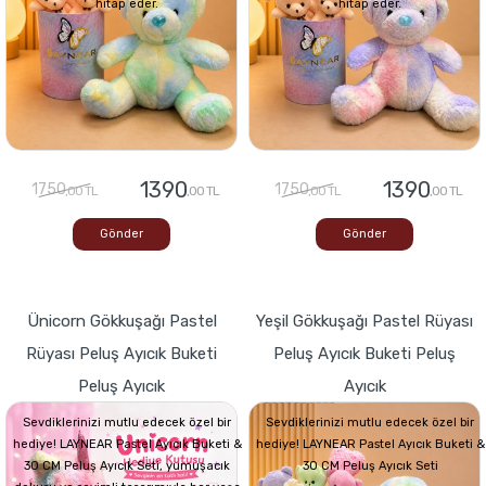
hitap eder.
hitap eder.
1390
1390
1750
1750
,00 TL
,00 TL
,00 TL
,00 TL
Gönder
Gönder
Ünicorn Gökkuşağı Pastel
Yeşil Gökkuşağı Pastel Rüyası
Rüyası Peluş Ayıcık Buketi
Peluş Ayıcık Buketi Peluş
Peluş Ayıcık
Ayıcık
Sevdiklerinizi mutlu edecek özel bir
Sevdiklerinizi mutlu edecek özel bir
hediye! LAYNEAR Pastel Ayıcık Buketi &
hediye! LAYNEAR Pastel Ayıcık Buketi &
30 CM Peluş Ayıcık Seti, yumuşacık
30 CM Peluş Ayıcık Seti