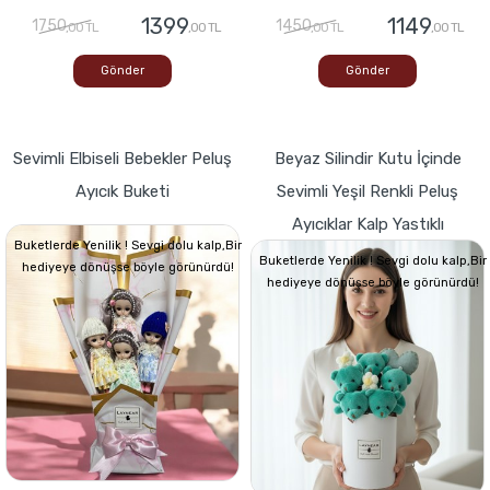
1399
1149
1750
1450
,00 TL
,00 TL
,00 TL
,00 TL
Gönder
Gönder
Sevimli Elbiseli Bebekler Peluş
Beyaz Silindir Kutu İçinde
Ayıcık Buketi
Sevimli Yeşil Renkli Peluş
Ayıcıklar Kalp Yastıklı
Buketlerde Yenilik ! Sevgi dolu kalp,Bir
Buketlerde Yenilik ! Sevgi dolu kalp,Bir
hediyeye dönüşse böyle görünürdü!
hediyeye dönüşse böyle görünürdü!