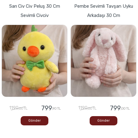
Sarı Civ Civ Peluş 30 Cm
Pembe Sevimli Tavşan Uyku
Sevimli Civciv
Arkadaşı 30 Cm
799
799
1190
1190
,00 TL
,90 TL
,00 TL
,00 TL
Gönder
Gönder