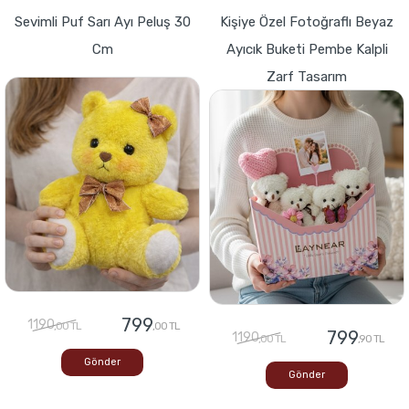
Sevimli Puf Sarı Ayı Peluş 30
Kişiye Özel Fotoğraflı Beyaz
Cm
Ayıcık Buketi Pembe Kalpli
Zarf Tasarım
799
1190
,00 TL
,00 TL
799
1190
,00 TL
,90 TL
Gönder
Gönder