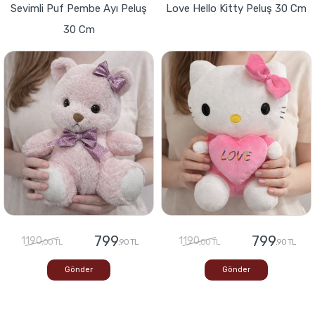
Sevimli Puf Pembe Ayı Peluş
Love Hello Kitty Peluş 30 Cm
30 Cm
799
799
1190
1190
,00 TL
,90 TL
,00 TL
,90 TL
Gönder
Gönder