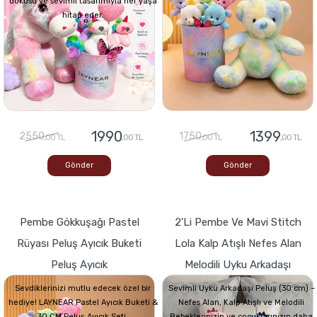
dokusu ve sevimli tasarımıyla her yaşa
hitap eder.
1990
1399
2550
1750
,00 TL
,00 TL
,00 TL
,00 TL
Gönder
Gönder
Pembe Gökkuşağı Pastel
2'li Pembe Ve Mavi Stitch
Rüyası Peluş Ayıcık Buketi
Lola Kalp Atışlı Nefes Alan
Peluş Ayıcık
Melodili Uyku Arkadaşı
Sevdiklerinizi mutlu edecek özel bir
Sevimli Uyku Arkadaşı Peluş (30 cm) –
hediye! LAYNEAR Pastel Ayıcık Buketi &
Nefes Alan, Kalp Atışlı ve Melodili
30 CM Peluş Ayıcık Seti,
Bebeklerinizin ve çocuklarınızın daha