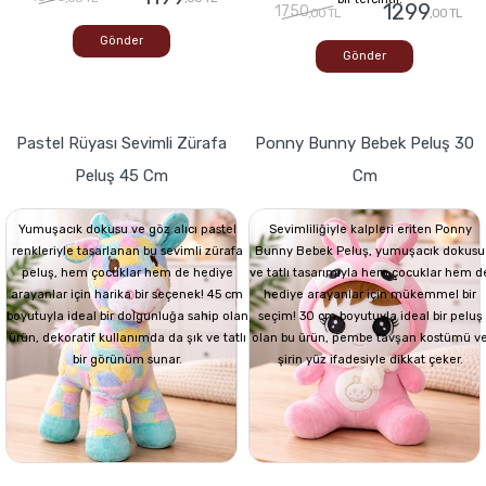
1299
1750
,00 TL
,00 TL
Gönder
Gönder
Pastel Rüyası Sevimli Zürafa
Ponny Bunny Bebek Peluş 30
Peluş 45 Cm
Cm
Yumuşacık dokusu ve göz alıcı pastel
Sevimliliğiyle kalpleri eriten Ponny
renkleriyle tasarlanan bu sevimli zürafa
Bunny Bebek Peluş, yumuşacık dokusu
peluş, hem çocuklar hem de hediye
ve tatlı tasarımıyla hem çocuklar hem d
arayanlar için harika bir seçenek! 45 cm
hediye arayanlar için mükemmel bir
boyutuyla ideal bir dolgunluğa sahip olan
seçim! 30 cm boyutuyla ideal bir peluş
ürün, dekoratif kullanımda da şık ve tatlı
olan bu ürün, pembe tavşan kostümü v
bir görünüm sunar.
şirin yüz ifadesiyle dikkat çeker.