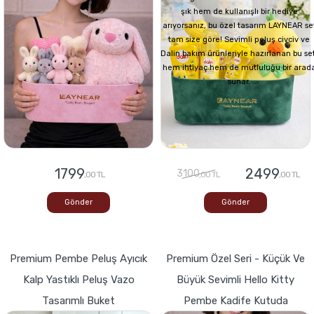
şık hem de kullanışlı bir hediye
arıyorsanız, bu özel tasarım LAYNEAR se
tam size göre! Sevimli peluş civciv ve
Dalin bakım ürünleriyle hazırlanan bu set
hem ihtiyaç hem de mutluluğu bir arad
sunar.
1799
2499
3100
,00 TL
,00 TL
,00 TL
Gönder
Gönder
Premium Pembe Peluş Ayıcık
Premium Özel Seri - Küçük Ve
Kalp Yastıklı Peluş Vazo
Büyük Sevimli Hello Kitty
Tasarımlı Buket
Pembe Kadife Kutuda