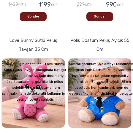
1199
990
1499
1299
,00 TL
,00 TL
,00 TL
,00 TL
Gönder
Gönder
Love Bunny Sütlü Peluş
Polis Dostum Peluş Ayıcık 55
Tavşan 35 Cm
Cm
Sevimliliğin en tatlı hali! Love Bunny
Sevimli görünümü ve detaylı tasarımıyl
Sütlü Peluş Tavşan, kucağında tuttuğu
öne çıkan Polis Dostum Peluş Ayıcık, öze
şirin biberon detayı ve kalp desenleriyle
kıyafetiyle dikkat çeken eğlenceli ve
özel tasarlanmış, göz alıcı bir peluş
anlamlı bir hediye seçeneğidir. 35 cm
modeldir. 35 cm boyutuyla hem
boyutuyla hem sarılmalık hem de
sarılmalık hem de dekoratif kullanım için
dekoratif kullanım için ideal bir peluştur
ideal bir boyuta sahiptir.