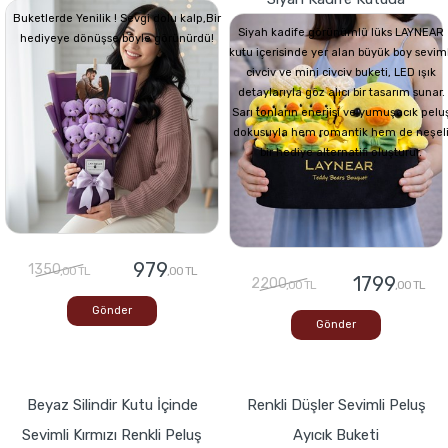
Buketlerde Yenilik ! Sevgi dolu kalp,Bir
Siyah kadife görünümlü lüks LAYNEAR
hediyeye dönüşse böyle görünürdü!
kutu içerisinde yer alan büyük boy seviml
civciv ve mini civciv buketi, LED ışık
detaylarıyla göz alıcı bir tasarım sunar.
Sarı tonların enerjisi ve yumuşacık pelu
dokusuyla hem romantik hem de neşel
bir hediye alternatifi oluşturur.
979
1350
,00 TL
,00 TL
1799
2200
,00 TL
,00 TL
Gönder
Gönder
Beyaz Silindir Kutu İçinde
Renkli Düşler Sevimli Peluş
Sevimli Kırmızı Renkli Peluş
Ayıcık Buketi