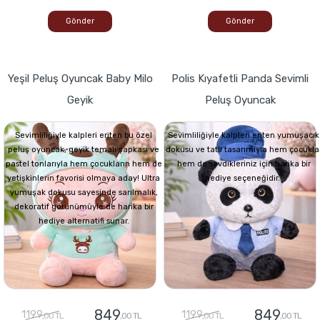
Gönder
Gönder
Yeşil Peluş Oyuncak Baby Milo
Polis Kıyafetli Panda Sevimli
Geyik
Peluş Oyuncak
Sevimliliğiyle kalpleri eriten bu özel
Sevimliliğiyle kalpleri eriten yumuşacık
peluş oyuncak, geyik temalı şapkası ve
dokusu ve tatlı tasarımıyla hem çocukla
pastel tonlarıyla hem çocukların hem de
hem de sevdikleriniz için harika bir
yetişkinlerin favorisi olmaya aday! Ultra
hediye seçeneğidir.
yumuşak dokusu sayesinde sarılmalık,
dekoratif görünümüyle de harika bir
hediye alternatifi sunar.
849
849
1199
1199
,00 TL
,00 TL
,00 TL
,00 TL