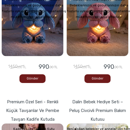
Bebeklerinizin ve çocuklarınızın daha
Bebeklerinizin ve çocuklarınızın daha
huzurlu uykuya geçmesi için tasarlanmış
huzurlu uykuya geçmesi için tasarlanmı
mükemmel bir uyku arkadaşı!
mükemmel bir uyku arkadaşı!
990
990
1450
1450
,00 TL
,00 TL
,00 TL
,00 TL
Gönder
Gönder
Premium Özel Seri - Renkli
Dalin Bebek Hediye Seti –
Küçük Tavşanlar Ve Pembe
Peluş Civcivli Premium Bakım
Tavşan Kadife Kutuda
Kutusu
Kadifeli Lüks Tasarım Kutu
Yeni doğan bebekler ve anneler için he