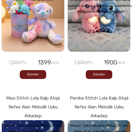
huzurlu uykuya geçmesi için tasarlanmı
mükemmel bir uyku arkadaşı!
1399
1900
1750
2400
,00 TL
,00 TL
,00 TL
,00 TL
Gönder
Gönder
Mavi Stitch Lola Kalp Atışlı
Pembe Stitch Lola Kalp Atışlı
Nefes Alan Melodili Uyku
Nefes Alan Melodili Uyku
Arkadaşı
Arkadaşı
Sevimli Uyku Arkadaşı Peluş (30 cm) –
Sevimli Uyku Arkadaşı Peluş (30 cm) –
Nefes Alan, Kalp Atışlı ve Melodili
Nefes Alan, Kalp Atışlı ve Melodili