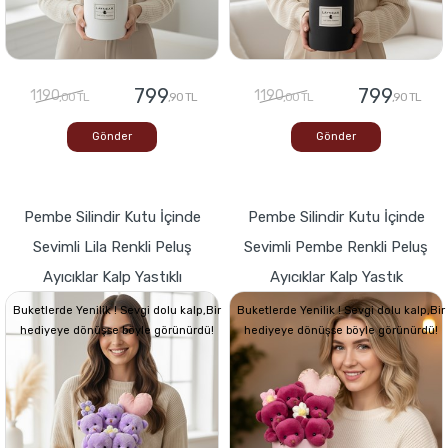
799
799
1190
1190
,00 TL
,90 TL
,00 TL
,90 TL
Gönder
Gönder
Pembe Silindir Kutu İçinde
Pembe Silindir Kutu İçinde
Sevimli Lila Renkli Peluş
Sevimli Pembe Renkli Peluş
Ayıcıklar Kalp Yastıklı
Ayıcıklar Kalp Yastık
Buketlerde Yenilik ! Sevgi dolu kalp,Bir
Buketlerde Yenilik ! Sevgi dolu kalp,Bir
hediyeye dönüşse böyle görünürdü!
hediyeye dönüşse böyle görünürdü!