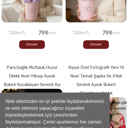
799
799
1190
1190
,00 TL
,90 TL
,00 TL
,90 TL
Gönder
Gönder
Para,Sağlık,Mutluluk,Huzur
Kişiye Özel Fotoğraflı Yeni Yıl
Dilekli Noel Yılbaşı Ayıcık
Noel Temalı Şapka Ve Atkılı
Buketi Kucaklayan Sevimli Ayı
Sevimli Ayıcık Buketi
Christmas Yastık
Buketlerde Yenilik ! Sevgi dolu kalp,Bir
hediyeye dönüşse böyle görünürdü!
Web sitemizden en iyi şekilde faydalanabilmeniz
Sevdiklerinizin Kalplerini de kendi gibi
ve web sitemize yapacağınız ziyaretleri
yumuşacık hale getirecek bu buketle
sevdiklerinize küçük süprizler
kişiselleştirebilmek için çerezlerden
yapabilirsiniz..
faydalanmaktayız. Çerez ayarlarınızı her zaman