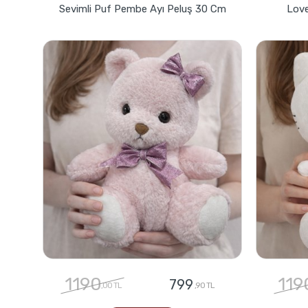
Sevimli Puf Pembe Ayı Peluş 30 Cm
Love
1190
119
799
,00 TL
,90 TL