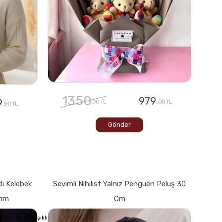
1350
979
9
,00 TL
,00 TL
,90 TL
Gönder
lı Kelebek
Sevimli Nihilist Yalnız Penguen Peluş 30
rım
Cm
elen bu LED ışıklı