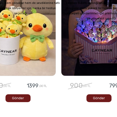
uş, hem çocuklar hem de sevdiklerine tatlı
kelebek buketi, açıldığı anda görsel
z yapmak isteyenler için harika bir hediye
duygusal etkisi yüksek bir hediye de
seçeneği
ÇiçekSepeti gönderimleri için premium
bir alternatif üründür
0
900
1399
79
,00 TL
,00 TL
,00 TL
Gönder
Gönder