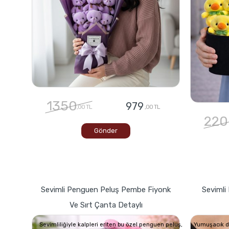
1350
979
,00 TL
,00 TL
220
Gönder
Sevimli Penguen Peluş Pembe Fiyonk
Sevimli 
Ve Sırt Çanta Detaylı
Sevimliliğiyle kalpleri eriten bu özel penguen peluş,
Yumuşacık dok