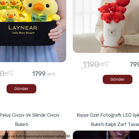
1190
79
,00 TL
0
1799
,00 TL
,00 TL
Gönder
Gönder
Peluş Civciv Ve Silindir Civciv
Kişiye Özel Fotoğraflı LED Işık
Buketi
Buketi Kalpli Zarf Tasa
usu ve tatlı tasarımıyla kalpleri ısıtan 30
Fotoğrafınızla tamamen size özel hale g