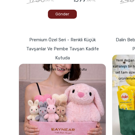
Gönder
Premium Özel Seri - Renkli Küçük
Dalin Beb
Tavşanlar Ve Pembe Tavşan Kadife
P
Kutuda
Yeni doğan 
kullanışlı bir
Kadifeli Lüks Tasarım Kutu
set tam size
ürünleriyl