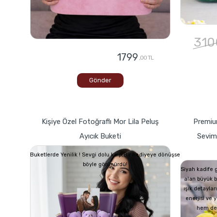
310
1799
,00 TL
Gönder
Kişiye Özel Fotoğraflı Mor Lila Peluş
Premium
Ayıcık Buketi
Seviml
Buketlerde Yenilik ! Sevgi dolu kalp,Bir hediyeye dönüşse
böyle görünürdü!
Siyah kadife 
alan büyük b
ışık detayları
enerjisi ve
hem de n