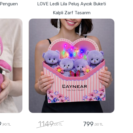
z Penguen
LOVE Ledli Lila Peluş Ayıcık Buketi
Kalpli Zarf Tasarım
1149
9
799
,90 TL
,00 TL
,00 TL