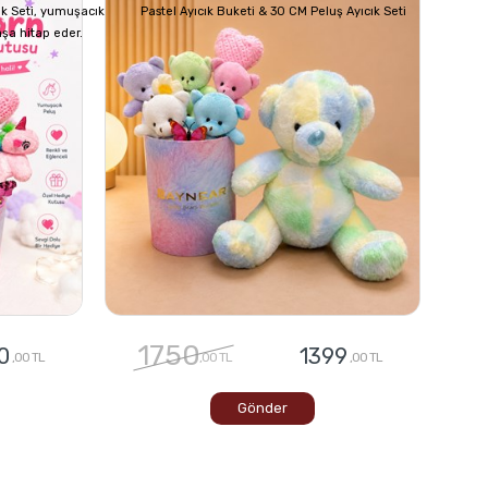
ık Seti, yumuşacık
Pastel Ayıcık Buketi & 30 CM Peluş Ayıcık Seti
aşa hitap eder.
1750
0
1399
,00 TL
,00 TL
,00 TL
Gönder