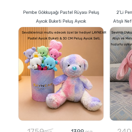
Pembe Gökkuşağı Pastel Rüyası Peluş
2'li Pe
Ayıcık Buketi Peluş Ayıcık
Atışlı Ne
Sevdiklerinizi mutlu edecek özel bir hediye! LAYNEAR
Sevimli Uyku
Pastel Ayıcık Buketi & 30 CM Peluş Ayıcık Seti,
Atışlı ve Me
huzurlu uyku
1750
240
1399
,00 TL
,00 TL