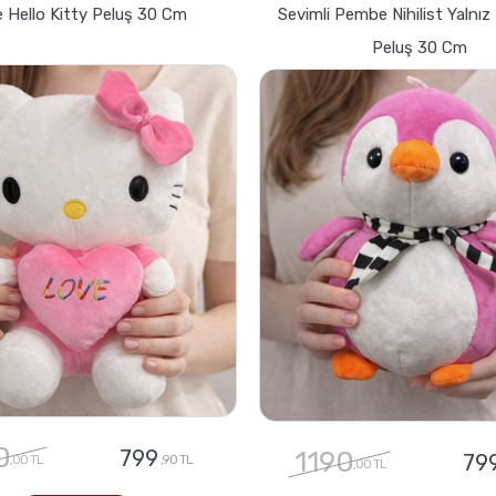
 Hello Kitty Peluş 30 Cm
Sevimli Pembe Nihilist Yalnı
Peluş 30 Cm
0
799
1190
79
,00 TL
,90 TL
,00 TL