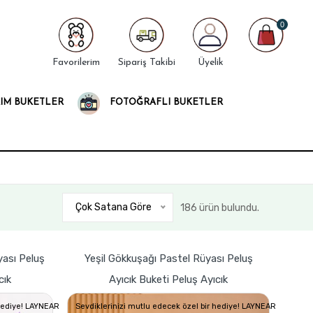
0
Favorilerim
Sipariş Takibi
Üyelik
IM BUKETLER
FOTOĞRAFLI BUKETLER
Çok Satana Göre
186 ürün bulundu.
ası Peluş
Yeşil Gökkuşağı Pastel Rüyası Peluş
cık
Ayıcık Buketi Peluş Ayıcık
 hediye! LAYNEAR
Sevdiklerinizi mutlu edecek özel bir hediye! LAYNEAR