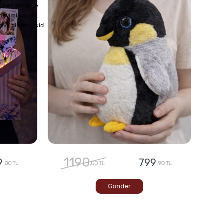
 şölen sunar ve
neyimi yaşatır.
 ve dikkat çekici
1190
9
799
,00 TL
,00 TL
,90 TL
Gönder