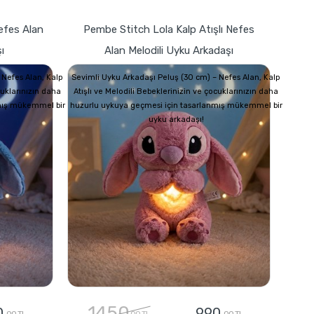
Nefes Alan
Pembe Stitch Lola Kalp Atışlı Nefes
ı
Alan Melodili Uyku Arkadaşı
 Nefes Alan, Kalp
Sevimli Uyku Arkadaşı Peluş (30 cm) – Nefes Alan, Kalp
cuklarınızın daha
Atışlı ve Melodili Bebeklerinizin ve çocuklarınızın daha
mış mükemmel bir
huzurlu uykuya geçmesi için tasarlanmış mükemmel bir
uyku arkadaşı!
1450
0
990
,00 TL
,00 TL
,00 TL