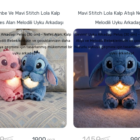
mbe Ve Mavi Stitch Lola Kalp
Mavi Stitch Lola Kalp Atışlı 
fes Alan Melodili Uyku Arkadaşı
Melodili Uyku Arkadaş
 Arkadaşı Peluş (30 cm) – Nefes Alan, Kalp
Sevimli Uyku Arkadaşı Peluş (30 cm) –
lodili Bebeklerinizin ve çocuklarınızın daha
Atışlı ve Melodili Bebeklerinizin ve ço
ya geçmesi için tasarlanmış mükemmel bir
huzurlu uykuya geçmesi için tasarlan
uyku arkadaşı!
uyku arkadaşı!
0
1450
1900
99
,00 TL
,00 TL
,00 TL