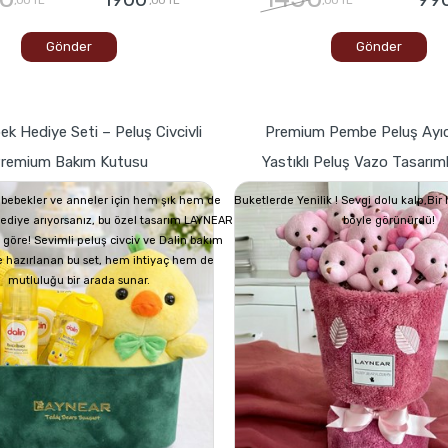
Gönder
Gönder
ek Hediye Seti – Peluş Civcivli
Premium Pembe Peluş Ayıc
remium Bakım Kutusu
Yastıklı Peluş Vazo Tasarım
bebekler ve anneler için hem şık hem de
Buketlerde Yenilik ! Sevgi dolu kalp,Bi
 hediye arıyorsanız, bu özel tasarım LAYNEAR
böyle görünürdü!
 göre! Sevimli peluş civciv ve Dalin bakım
e hazırlanan bu set, hem ihtiyaç hem de
mutluluğu bir arada sunar.