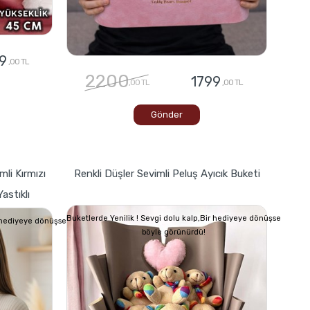
9
,00 TL
2200
1799
,00 TL
,00 TL
Gönder
mli Kırmızı
Renkli Düşler Sevimli Peluş Ayıcık Buketi
astıklı
Buketlerde Yenilik ! Sevgi dolu kalp,Bir hediyeye dönüşse
r hediyeye dönüşse
böyle görünürdü!