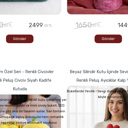
0
1650
2499
144
,00 TL
,00 TL
,00 TL
Gönder
Gönder
 Özel Seri - Renkli Civcivler
Beyaz Silindir Kutu İçinde Sevi
i Peluş Civciv Siyah Kadife
Renkli Peluş Ayıcıklar Kalp Y
Kutuda
Buketlerde Yenilik ! Sevgi dolu kalp,Bi
böyle görünürdü!
görünümlü lüks LAYNEAR kutu içerisinde yer
oy sevimli civciv ve mini civciv buketi, LED
yla göz alıcı bir tasarım sunar. Sarı tonların
 yumuşacık peluş dokusuyla hem romantik
eşeli bir hediye alternatifi oluşturur.