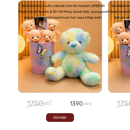
Sevdiklerinizi mutlu edecek özel bir hediye! LAYNEAR
Sevdiklerin
Pastel Ayıcık Buketi & 30 CM Peluş Ayıcık Seti, yumuşacık
Pastel Ayıcık
dokusu ve sevimli tasarımıyla her yaşa hitap eder.
dokusu ve 
1750
175
1390
,00 TL
,00 TL
Gönder