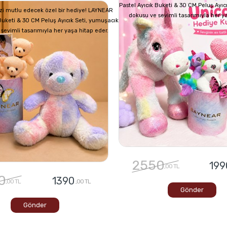
Pastel Ayıcık Buketi & 30 CM Peluş Ayıc
izi mutlu edecek özel bir hediye! LAYNEAR
dokusu ve sevimli tasarımıyla her y
 Buketi & 30 CM Peluş Ayıcık Seti, yumuşacık
sevimli tasarımıyla her yaşa hitap eder.
2550
199
,00 TL
0
1390
,00 TL
,00 TL
Gönder
Gönder