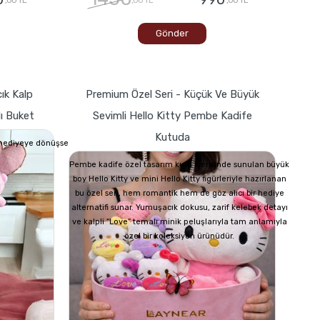
Gönder
ık Kalp
Premium Özel Seri - Küçük Ve Büyük
lı Buket
Sevimli Hello Kitty Pembe Kadife
Kutuda
r hediyeye dönüşse
Pembe kadife özel tasarım kutu içerisinde sunulan büyük
boy Hello Kitty ve mini Hello Kitty figürleriyle hazırlanan
bu özel seri, hem romantik hem de göz alıcı bir hediye
alternatifi sunar. Yumuşacık dokusu, zarif kelebek detayı
ve kalpli “Love” temalı minik peluşlarıyla tam anlamıyla
özel bir koleksiyon ürünüdür.