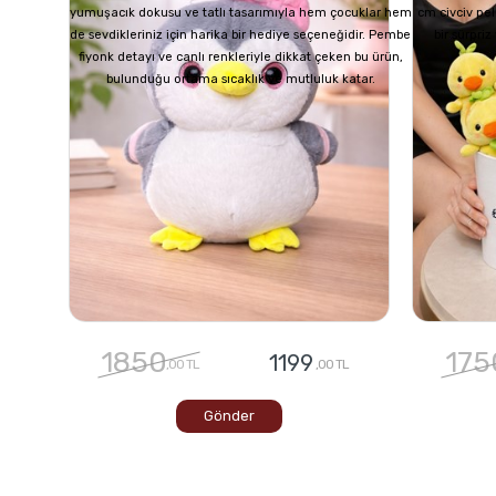
yumuşacık dokusu ve tatlı tasarımıyla hem çocuklar hem
cm civciv pel
de sevdikleriniz için harika bir hediye seçeneğidir. Pembe
bir sürpri
fiyonk detayı ve canlı renkleriyle dikkat çeken bu ürün,
bulunduğu ortama sıcaklık ve mutluluk katar.
1850
175
1199
,00 TL
,00 TL
Gönder