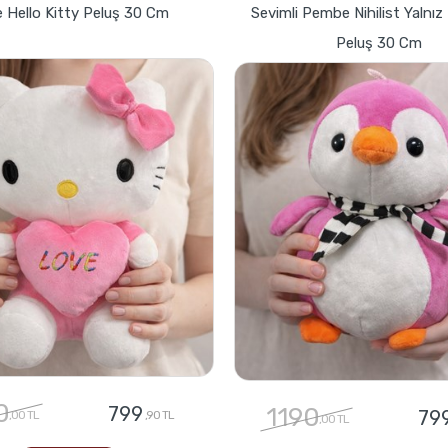
 Hello Kitty Peluş 30 Cm
Sevimli Pembe Nihilist Yalnı
Peluş 30 Cm
0
799
1190
79
,00 TL
,90 TL
,00 TL