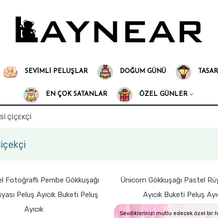
SEVIMLI PELUŞLAR
DOĞUM GÜNÜ
TASAR
EN ÇOK SATANLAR
ÖZEL GÜNLER
İ ÇIÇEKÇI
çekçi
el Fotoğraflı Pembe Gökkuşağı
Ünicorn Gökkuşağı Pastel Rüy
yası Peluş Ayıcık Buketi Peluş
Ayıcık Buketi Peluş Ayı
Ayıcık
Sevdiklerinizi mutlu edecek özel bir