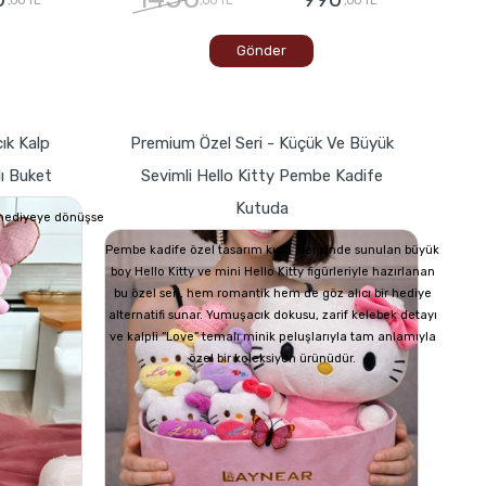
Gönder
ık Kalp
Premium Özel Seri - Küçük Ve Büyük
lı Buket
Sevimli Hello Kitty Pembe Kadife
Kutuda
r hediyeye dönüşse
Pembe kadife özel tasarım kutu içerisinde sunulan büyük
boy Hello Kitty ve mini Hello Kitty figürleriyle hazırlanan
bu özel seri, hem romantik hem de göz alıcı bir hediye
alternatifi sunar. Yumuşacık dokusu, zarif kelebek detayı
ve kalpli “Love” temalı minik peluşlarıyla tam anlamıyla
özel bir koleksiyon ürünüdür.