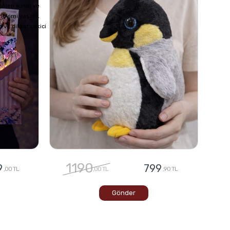
 şölen sunar ve
neyimi yaşatır.
 ve dikkat çekici
1190
9
799
,00 TL
,00 TL
,90 TL
Gönder