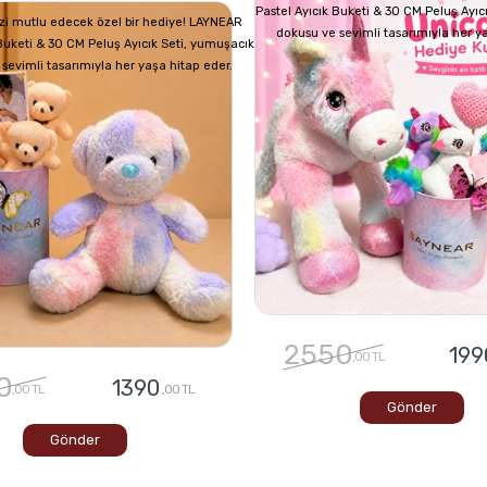
Pastel Ayıcık Buketi & 30 CM Peluş Ayıc
izi mutlu edecek özel bir hediye! LAYNEAR
dokusu ve sevimli tasarımıyla her y
 Buketi & 30 CM Peluş Ayıcık Seti, yumuşacık
sevimli tasarımıyla her yaşa hitap eder.
2550
199
,00 TL
0
1390
,00 TL
,00 TL
Gönder
Gönder