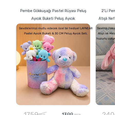
Pembe Gökkuşağı Pastel Rüyası Peluş
2'li Pe
Ayıcık Buketi Peluş Ayıcık
Atışlı Ne
Sevdiklerinizi mutlu edecek özel bir hediye! LAYNEAR
Sevimli Uyku
Pastel Ayıcık Buketi & 30 CM Peluş Ayıcık Seti,
Atışlı ve Me
huzurlu uyku
1750
240
1399
,00 TL
,00 TL