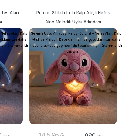
Nefes Alan
Pembe Stitch Lola Kalp Atışlı Nefes
ı
Alan Melodili Uyku Arkadaşı
 Nefes Alan, Kalp
Sevimli Uyku Arkadaşı Peluş (30 cm) – Nefes Alan, Kalp
cuklarınızın daha
Atışlı ve Melodili Bebeklerinizin ve çocuklarınızın daha
mış mükemmel bir
huzurlu uykuya geçmesi için tasarlanmış mükemmel bir
uyku arkadaşı!
1450
0
990
,00 TL
,00 TL
,00 TL