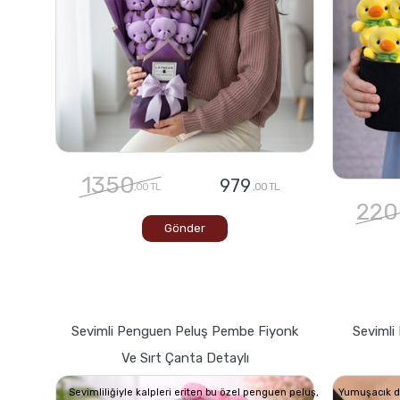
1350
979
,00 TL
,00 TL
220
Gönder
Sevimli Penguen Peluş Pembe Fiyonk
Sevimli 
Ve Sırt Çanta Detaylı
Sevimliliğiyle kalpleri eriten bu özel penguen peluş,
Yumuşacık dok