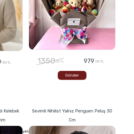
1350
979
9
,00 TL
,00 TL
,90 TL
Gönder
lı Kelebek
Sevimli Nihilist Yalnız Penguen Peluş 30
rım
Cm
elen bu LED ışıklı