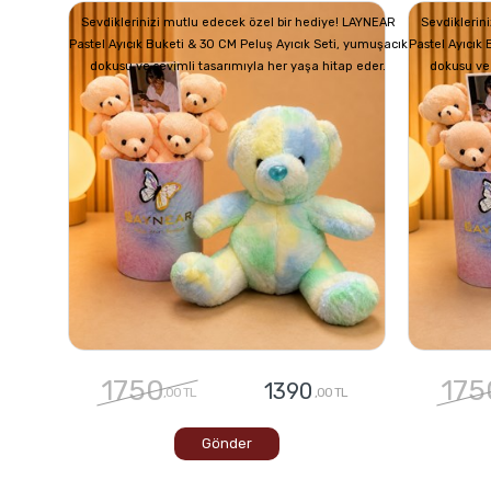
Sevdiklerinizi mutlu edecek özel bir hediye! LAYNEAR
Sevdiklerin
Pastel Ayıcık Buketi & 30 CM Peluş Ayıcık Seti, yumuşacık
Pastel Ayıcık
dokusu ve sevimli tasarımıyla her yaşa hitap eder.
dokusu ve 
1750
175
1390
,00 TL
,00 TL
Gönder