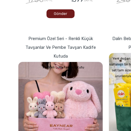
Gönder
Premium Özel Seri - Renkli Küçük
Dalin Beb
Tavşanlar Ve Pembe Tavşan Kadife
P
Kutuda
Yeni doğan 
kullanışlı bir
Kadifeli Lüks Tasarım Kutu
set tam size
ürünleriyl