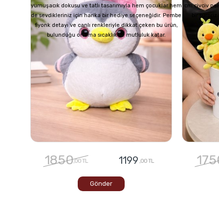
yumuşacık dokusu ve tatlı tasarımıyla hem çocuklar hem
cm civciv pel
de sevdikleriniz için harika bir hediye seçeneğidir. Pembe
bir sürpri
fiyonk detayı ve canlı renkleriyle dikkat çeken bu ürün,
bulunduğu ortama sıcaklık ve mutluluk katar.
1850
175
1199
,00 TL
,00 TL
Gönder