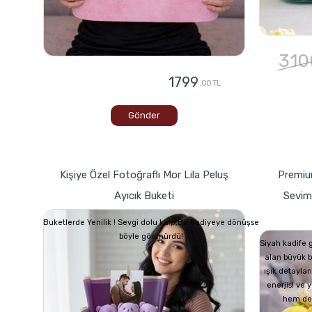
310
1799
,00 TL
Gönder
Kişiye Özel Fotoğraflı Mor Lila Peluş
Premium
Ayıcık Buketi
Seviml
Buketlerde Yenilik ! Sevgi dolu kalp,Bir hediyeye dönüşse
böyle görünürdü!
Siyah kadife 
alan büyük b
ışık detayları
enerjisi ve
hem de n