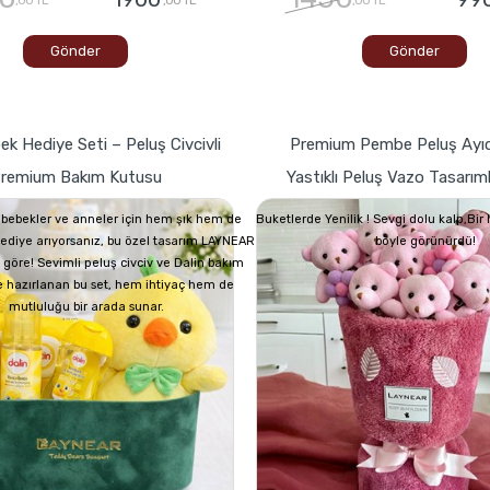
Gönder
Gönder
ek Hediye Seti – Peluş Civcivli
Premium Pembe Peluş Ayıc
remium Bakım Kutusu
Yastıklı Peluş Vazo Tasarım
bebekler ve anneler için hem şık hem de
Buketlerde Yenilik ! Sevgi dolu kalp,Bi
 hediye arıyorsanız, bu özel tasarım LAYNEAR
böyle görünürdü!
 göre! Sevimli peluş civciv ve Dalin bakım
e hazırlanan bu set, hem ihtiyaç hem de
mutluluğu bir arada sunar.