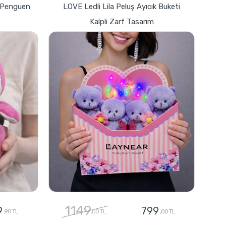
z Penguen
LOVE Ledli Lila Peluş Ayıcık Buketi
Kalpli Zarf Tasarım
1149
9
799
,90 TL
,00 TL
,00 TL