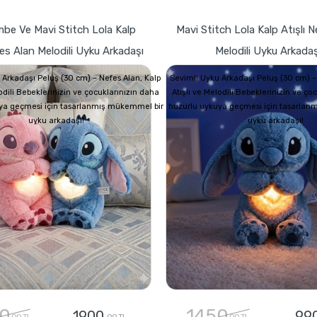
mbe Ve Mavi Stitch Lola Kalp
Mavi Stitch Lola Kalp Atışlı 
fes Alan Melodili Uyku Arkadaşı
Melodili Uyku Arkadaş
 Arkadaşı Peluş (30 cm) – Nefes Alan, Kalp
Sevimli Uyku Arkadaşı Peluş (30 cm) –
lodili Bebeklerinizin ve çocuklarınızın daha
Atışlı ve Melodili Bebeklerinizin ve ço
ya geçmesi için tasarlanmış mükemmel bir
huzurlu uykuya geçmesi için tasarlan
uyku arkadaşı!
uyku arkadaşı!
0
1450
1900
99
,00 TL
,00 TL
,00 TL