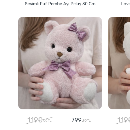
Sevimli Puf Pembe Ayı Peluş 30 Cm
Love
1190
119
799
,00 TL
,90 TL