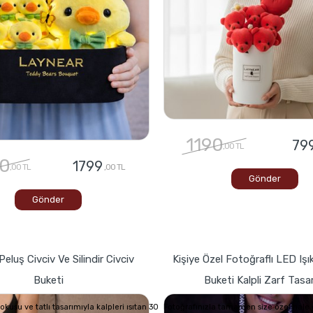
1190
79
,00 TL
0
1799
,00 TL
,00 TL
Gönder
Gönder
Peluş Civciv Ve Silindir Civciv
Kişiye Özel Fotoğraflı LED Işık
Buketi
Buketi Kalpli Zarf Tasa
usu ve tatlı tasarımıyla kalpleri ısıtan 30
Fotoğrafınızla tamamen size özel hale g