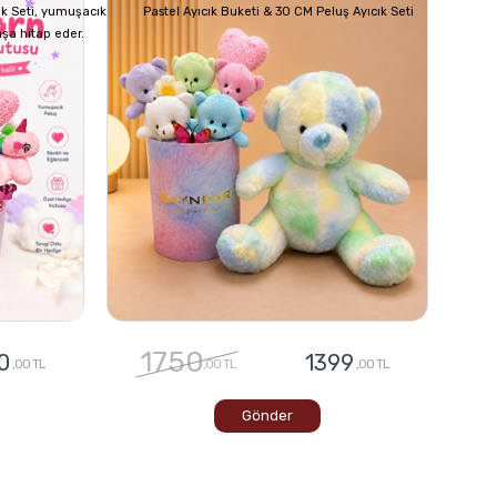
ık Seti, yumuşacık
Pastel Ayıcık Buketi & 30 CM Peluş Ayıcık Seti
aşa hitap eder.
1750
0
1399
,00 TL
,00 TL
,00 TL
Gönder