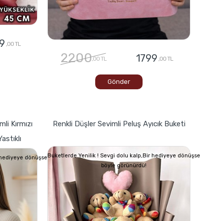
9
,00 TL
2200
1799
,00 TL
,00 TL
Gönder
mli Kırmızı
Renkli Düşler Sevimli Peluş Ayıcık Buketi
astıklı
Buketlerde Yenilik ! Sevgi dolu kalp,Bir hediyeye dönüşse
r hediyeye dönüşse
böyle görünürdü!