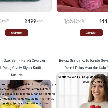
0
1650
2499
144
,00 TL
,00 TL
,00 TL
Gönder
Gönder
 Özel Seri - Renkli Civcivler
Beyaz Silindir Kutu İçinde Sevi
i Peluş Civciv Siyah Kadife
Renkli Peluş Ayıcıklar Kalp Y
Kutuda
Buketlerde Yenilik ! Sevgi dolu kalp,Bi
böyle görünürdü!
görünümlü lüks LAYNEAR kutu içerisinde yer
oy sevimli civciv ve mini civciv buketi, LED
yla göz alıcı bir tasarım sunar. Sarı tonların
 yumuşacık peluş dokusuyla hem romantik
eşeli bir hediye alternatifi oluşturur.