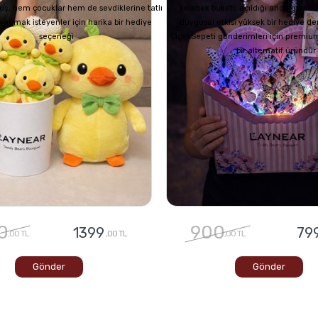
uş, hem çocuklar hem de sevdiklerine tatlı
kelebek buketi, açıldığı anda görsel
z yapmak isteyenler için harika bir hediye
duygusal etkisi yüksek bir hediye de
seçeneği
ÇiçekSepeti gönderimleri için premium
bir alternatif üründür
0
900
1399
79
,00 TL
,00 TL
,00 TL
Gönder
Gönder