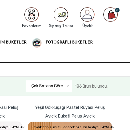
0
Favorilerim
Sipariş Takibi
Üyelik
IM BUKETLER
FOTOĞRAFLI BUKETLER
Çok Satana Göre
186 ürün bulundu.
ası Peluş
Yeşil Gökkuşağı Pastel Rüyası Peluş
cık
Ayıcık Buketi Peluş Ayıcık
 hediye! LAYNEAR
Sevdiklerinizi mutlu edecek özel bir hediye! LAYNEAR