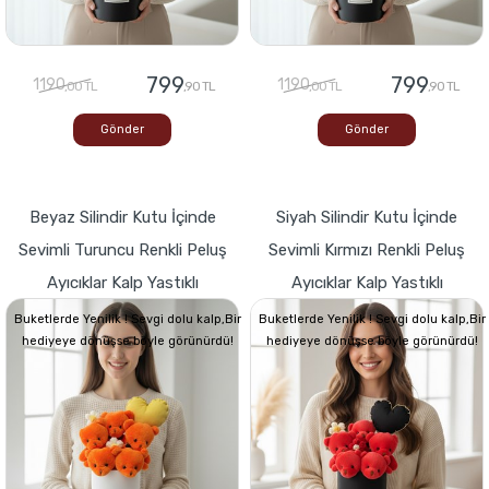
799
799
1190
1190
,00 TL
,90 TL
,00 TL
,90 TL
Gönder
Gönder
Beyaz Silindir Kutu İçinde
Siyah Silindir Kutu İçinde
Sevimli Turuncu Renkli Peluş
Sevimli Kırmızı Renkli Peluş
Ayıcıklar Kalp Yastıklı
Ayıcıklar Kalp Yastıklı
Buketlerde Yenilik ! Sevgi dolu kalp,Bir
Buketlerde Yenilik ! Sevgi dolu kalp,Bir
hediyeye dönüşse böyle görünürdü!
hediyeye dönüşse böyle görünürdü!