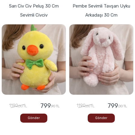
Sarı Civ Civ Peluş 30 Cm
Pembe Sevimli Tavşan Uyku
Sevimli Civciv
Arkadaşı 30 Cm
799
799
1190
1190
,00 TL
,90 TL
,00 TL
,00 TL
Gönder
Gönder