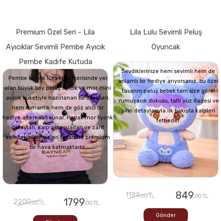
Premium Özel Seri - Lila
Lila Lulu Sevimli Peluş
Ayıcıklar Sevimli Pembe Ayıcık
Oyuncak
Pembe Kadife Kutuda
Sevdiklerinize hem sevimli hem de
Pembe kadife lüks kutu içerisinde yer
anlamlı bir hediye arıyorsanız, bu özel
alan büyük boy peluş ayıcık ve mor mini
tasarım peluş bebek tam size göre!
ayıcık buketiyle hazırlanan bu özel seri,
Yumuşacık dokusu, tatlı yüz ifadesi ve
hem romantik hem de göz alıcı bir
şirin detaylarıyla ilk bakışta kalpleri
hediye alternatifi sunar. Parlak mor fiyonk
fetheder.
detayları, kalp aksesuarları ve zarif
kelebek süslemeleri tasarıma premium
bir hava katmaktadır.
849
1199
,00 TL
,00 TL
1799
2200
,00 TL
,00 TL
Gönder