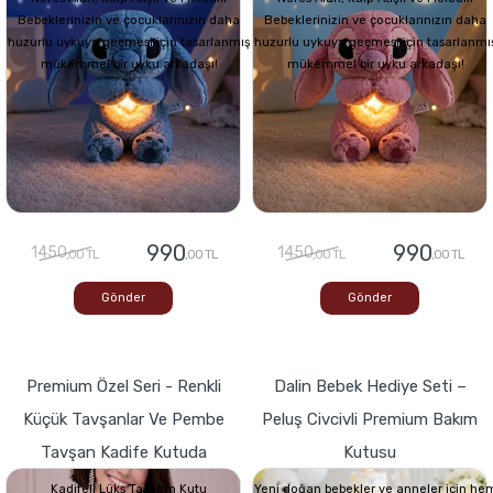
Bebeklerinizin ve çocuklarınızın daha
Bebeklerinizin ve çocuklarınızın daha
huzurlu uykuya geçmesi için tasarlanmış
huzurlu uykuya geçmesi için tasarlanmı
mükemmel bir uyku arkadaşı!
mükemmel bir uyku arkadaşı!
990
990
1450
1450
,00 TL
,00 TL
,00 TL
,00 TL
Gönder
Gönder
Premium Özel Seri - Renkli
Dalin Bebek Hediye Seti –
Küçük Tavşanlar Ve Pembe
Peluş Civcivli Premium Bakım
Tavşan Kadife Kutuda
Kutusu
Kadifeli Lüks Tasarım Kutu
Yeni doğan bebekler ve anneler için he