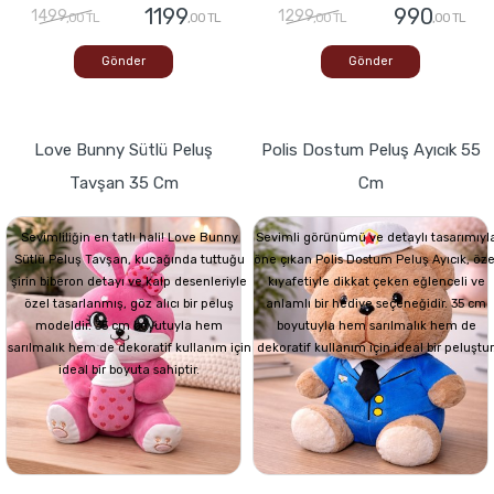
1199
990
1499
1299
,00 TL
,00 TL
,00 TL
,00 TL
Gönder
Gönder
Love Bunny Sütlü Peluş
Polis Dostum Peluş Ayıcık 55
Tavşan 35 Cm
Cm
Sevimliliğin en tatlı hali! Love Bunny
Sevimli görünümü ve detaylı tasarımıyl
Sütlü Peluş Tavşan, kucağında tuttuğu
öne çıkan Polis Dostum Peluş Ayıcık, öze
şirin biberon detayı ve kalp desenleriyle
kıyafetiyle dikkat çeken eğlenceli ve
özel tasarlanmış, göz alıcı bir peluş
anlamlı bir hediye seçeneğidir. 35 cm
modeldir. 35 cm boyutuyla hem
boyutuyla hem sarılmalık hem de
sarılmalık hem de dekoratif kullanım için
dekoratif kullanım için ideal bir peluştur
ideal bir boyuta sahiptir.