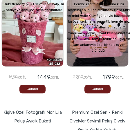
Buketlerde Yenilik ! Sevgi dolu kalp,Bir
Pembe kadife özel tasarım kutu
hediyeye dönüşse böyle görünürdü!
içerisinde sunulan büyük boy Hello Kitty
ve mini Hello Kitty figürleriyle hazırlana
bu özel seri, hem romantik hem de göz
alıcı bir hediye alternatifi sunar.
Yumuşacık dokusu, zarif kelebek detayı
ve kalpli “Love” temalı minik peluşlarıyl
tam anlamıyla özel bir koleksiyon
ürünüdür.
1449
1799
1650
2200
,00 TL
,00 TL
,00 TL
,00 TL
Gönder
Gönder
Kişiye Özel Fotoğraflı Mor Lila
Premium Özel Seri - Renkli
Peluş Ayıcık Buketi
Civcivler Sevimli Peluş Civciv
Siyah Kadife Kutuda