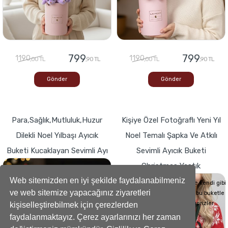
799
799
1190
1190
,00 TL
,90 TL
,00 TL
,90 TL
Gönder
Gönder
Para,Sağlık,Mutluluk,Huzur
Kişiye Özel Fotoğraflı Yeni Yıl
Dilekli Noel Yılbaşı Ayıcık
Noel Temalı Şapka Ve Atkılı
Buketi Kucaklayan Sevimli Ayı
Sevimli Ayıcık Buketi
Christmas Yastık
Buketlerde Yenilik ! Sevgi dolu kalp,Bir
hediyeye dönüşse böyle görünürdü!
Web sitemizden en iyi şekilde faydalanabilmeniz
Sevdiklerinizin Kalplerini de kendi gibi
ve web sitemize yapacağınız ziyaretleri
yumuşacık hale getirecek bu buketle
sevdiklerinize küçük süprizler
kişiselleştirebilmek için çerezlerden
yapabilirsiniz..
faydalanmaktayız. Çerez ayarlarınızı her zaman