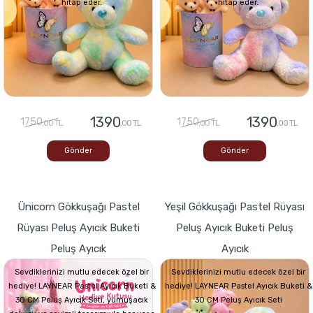
hitap eder.
hitap eder.
1390
1390
1750
1750
,00 TL
,00 TL
,00 TL
,00 TL
Gönder
Gönder
Ünicorn Gökkuşağı Pastel
Yeşil Gökkuşağı Pastel Rüyası
Rüyası Peluş Ayıcık Buketi
Peluş Ayıcık Buketi Peluş
Peluş Ayıcık
Ayıcık
Sevdiklerinizi mutlu edecek özel bir
Sevdiklerinizi mutlu edecek özel bir
hediye! LAYNEAR Pastel Ayıcık Buketi &
hediye! LAYNEAR Pastel Ayıcık Buketi &
30 CM Peluş Ayıcık Seti, yumuşacık
30 CM Peluş Ayıcık Seti