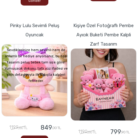
Gönder
Pinky Lulu Sevimli Peluş
Kişiye Özel Fotoğraflı Pembe
Oyuncak
Ayıcık Buketi Pembe Kalpli
Zarf Tasarım
Sevdiklerinize hem sevimli hem de
anlamlı bir hediye arıyorsanız, bu özel
tasarım peluş bebek tam size göre!
Yumuşacık dokusu, tatlı yüz ifadesi ve
şirin detaylarıyla ilk bakışta kalpleri
fetheder.
849
1199
,00 TL
,00 TL
799
1190
,00 TL
,90 TL