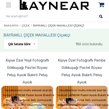
ANASAYFA
ÇIÇEK
BAYRAKLI, ÇİÇEK MAHALLESİ ÇIÇEKÇI
BAYRAKLI, ÇİÇEK MAHALLESİ Çiçekçi
Çok Satana Göre
186 ürün bulundu.
Kişiye Özel Yeşil Fotoğraflı
Kişiye Özel Fotoğraflı Pembe
Gökkuşağı Pastel Rüyası
Gökkuşağı Pastel Rüyası
Peluş Ayıcık Buketi Peluş
Peluş Ayıcık Buketi Peluş
Ayıcık
Ayıcık
Sevdiklerinizi mutlu edecek özel bir
Sevdiklerinizi mutlu edecek özel bir
hediye! LAYNEAR Pastel Ayıcık Buketi &
hediye! LAYNEAR Pastel Ayıcık Buketi &
30 CM Peluş Ayıcık Seti, yumuşacık
30 CM Peluş Ayıcık Seti, yumuşacık
dokusu ve sevimli tasarımıyla her yaşa
dokusu ve sevimli tasarımıyla her yaşa