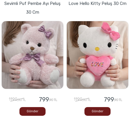
Sevimli Puf Pembe Ayı Peluş
Love Hello Kitty Peluş 30 Cm
30 Cm
799
799
1190
1190
,00 TL
,90 TL
,00 TL
,90 TL
Gönder
Gönder