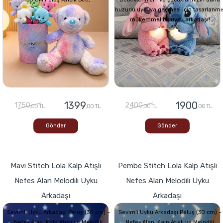
huzurlu uykuya geçmesi için tasarlanmı
mükemmel bir uyku arkadaşı!
1399
1900
1750
2400
,00 TL
,00 TL
,00 TL
,00 TL
Gönder
Gönder
Mavi Stitch Lola Kalp Atışlı
Pembe Stitch Lola Kalp Atışlı
Nefes Alan Melodili Uyku
Nefes Alan Melodili Uyku
Arkadaşı
Arkadaşı
Sevimli Uyku Arkadaşı Peluş (30 cm) –
Sevimli Uyku Arkadaşı Peluş (30 cm) –
Nefes Alan, Kalp Atışlı ve Melodili
Nefes Alan, Kalp Atışlı ve Melodili