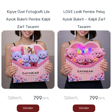
Kişiye Özel Fotoğraflı Lila
LOVE Ledli Pembe Peluş
Ayıcık Buketi Pembe Kalpli
Ayıcık Buketi – Kalpli Zarf
Zarf Tasarım
Tasarım
799
799
1149
1100
,00 TL
,00 TL
,00 TL
,00 TL
Gönder
Gönder