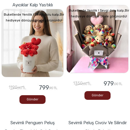
Ayıcıklar Kalp Yastıklı
Buketlerde Yenilik ! Sevgi dolu kalp,Bir
Buketlerde Yenilik ! Sevgi dolu kalp,Bir
hediyeye dönüşse böyle görünürdü!
hediyeye dönüşse böyle görünürdü!
979
1350
,00 TL
,00 TL
799
1190
,00 TL
,90 TL
Gönder
Gönder
Sevimli Penguen Peluş
Sevimli Peluş Civciv Ve Silindir