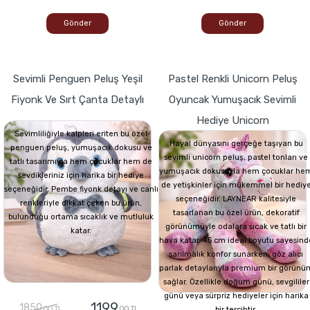
Gönder
Gönder
Sevimli Penguen Peluş Yeşil
Pastel Renkli Unicorn Peluş
Fiyonk Ve Sırt Çanta Detaylı
Oyuncak Yumuşacık Sevimli
Hediye Unicorn
Sevimliliğiyle kalpleri eriten bu özel
Hayal dünyasını gerçeğe taşıyan bu
penguen peluş, yumuşacık dokusu ve
sevimli unicorn peluş, pastel tonları ve
tatlı tasarımıyla hem çocuklar hem de
yumuşacık dokusuyla hem çocuklar he
sevdikleriniz için harika bir hediye
de yetişkinler için mükemmel bir hediy
seçeneğidir. Pembe fiyonk detayı ve canlı
seçeneğidir. LAYNEAR kalitesiyle
renkleriyle dikkat çeken bu ürün,
tasarlanan bu özel ürün, dekoratif
bulunduğu ortama sıcaklık ve mutluluk
görünümüyle odalara sıcak ve tatlı bir
katar.
hava katar. 45 cm ideal boyutu sayesind
sarılmalık konfor sunarken, göz alıcı
parlak detaylarıyla premium bir görünü
sağlar. Özellikle doğum günü, sevgililer
günü veya sürpriz hediyeler için harika
1199
1850
,00 TL
,00 TL
bir tercihtir.