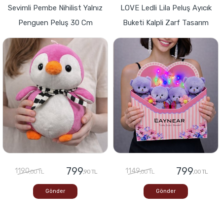
Sevimli Pembe Nihilist Yalnız
LOVE Ledli Lila Peluş Ayıcık
Penguen Peluş 30 Cm
Buketi Kalpli Zarf Tasarım
799
799
1190
1149
,00 TL
,90 TL
,00 TL
,00 TL
Gönder
Gönder