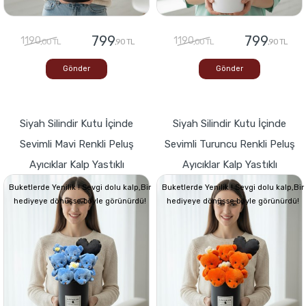
799
799
1190
1190
,00 TL
,90 TL
,00 TL
,90 TL
Gönder
Gönder
Siyah Silindir Kutu İçinde
Siyah Silindir Kutu İçinde
Sevimli Mavi Renkli Peluş
Sevimli Turuncu Renkli Peluş
Ayıcıklar Kalp Yastıklı
Ayıcıklar Kalp Yastıklı
Buketlerde Yenilik ! Sevgi dolu kalp,Bir
Buketlerde Yenilik ! Sevgi dolu kalp,Bir
hediyeye dönüşse böyle görünürdü!
hediyeye dönüşse böyle görünürdü!