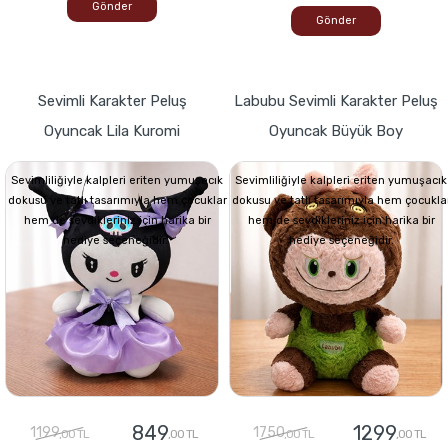
Gönder
Gönder
Sevimli Karakter Peluş
Labubu Sevimli Karakter Peluş
Oyuncak Lila Kuromi
Oyuncak Büyük Boy
Sevimliliğiyle kalpleri eriten yumuşacık
Sevimliliğiyle kalpleri eriten yumuşacık
dokusu ve tatlı tasarımıyla hem çocuklar
dokusu ve tatlı tasarımıyla hem çocukla
hem de sevdikleriniz için harika bir
hem de sevdikleriniz için harika bir
hediye seçeneğidir.
hediye seçeneğidir.
849
1299
1199
1750
,00 TL
,00 TL
,00 TL
,00 TL