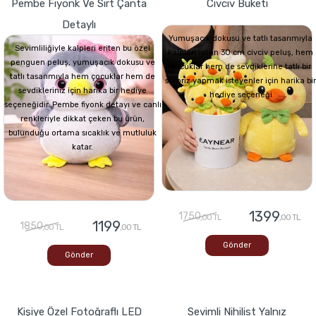
Pembe Fiyonk Ve Sırt Çanta
Civciv Buketi
Detaylı
Yumuşacık dokusu ve tatlı tasarımıyla
Sevimliliğiyle kalpleri eriten bu özel
kalpleri ısıtan 30 cm civciv peluş, hem
penguen peluş, yumuşacık dokusu ve
çocuklar hem de sevdiklerine tatlı bir
tatlı tasarımıyla hem çocuklar hem de
sürpriz yapmak isteyenler için harika bir
sevdikleriniz için harika bir hediye
hediye seçeneği
seçeneğidir. Pembe fiyonk detayı ve canlı
renkleriyle dikkat çeken bu ürün,
bulunduğu ortama sıcaklık ve mutluluk
katar.
1399
1750
,00 TL
,00 TL
1199
1850
,00 TL
,00 TL
Gönder
Gönder
Kişiye Özel Fotoğraflı LED
Sevimli Nihilist Yalnız