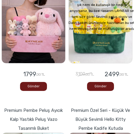
şık hem de kullanışlı bir hediye
arıyorsanız, bu özel tasarım LAYNEAR se
tam size göre! Sevimli peluş civciv ve
Dalin bakım ürünleriyle hazırlanan bu set
hem ihtiyaç hem de mutluluğu bir arad
sunar.
1799
2499
3100
,00 TL
,00 TL
,00 TL
Gönder
Gönder
Premium Pembe Peluş Ayıcık
Premium Özel Seri - Küçük Ve
Kalp Yastıklı Peluş Vazo
Büyük Sevimli Hello Kitty
Tasarımlı Buket
Pembe Kadife Kutuda