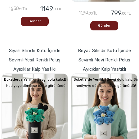
1149
1650
,00 TL
,00 TL
799
1190
,00 TL
,00 TL
Gönder
Gönder
Siyah Silindir Kutu İçinde
Beyaz Silindir Kutu İçinde
Sevimli Yeşil Renkli Peluş
Sevimli Mavi Renkli Peluş
Ayıcıklar Kalp Yastıklı
Ayıcıklar Kalp Yastıklı
Buketlerde Yenilik ! Sevgi dolu kalp,Bir
Buketlerde Yenilik ! Sevgi dolu kalp,Bir
hediyeye dönüşse böyle görünürdü!
hediyeye dönüşse böyle görünürdü!