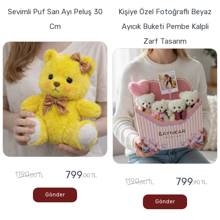
Sevimli Puf Sarı Ayı Peluş 30
Kişiye Özel Fotoğraflı Beyaz
Cm
Ayıcık Buketi Pembe Kalpli
Zarf Tasarım
799
1190
,00 TL
,00 TL
799
1190
,00 TL
,90 TL
Gönder
Gönder