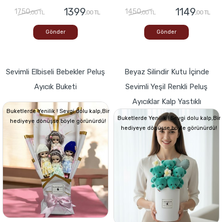
1399
1149
1750
1450
,00 TL
,00 TL
,00 TL
,00 TL
Gönder
Gönder
Sevimli Elbiseli Bebekler Peluş
Beyaz Silindir Kutu İçinde
Ayıcık Buketi
Sevimli Yeşil Renkli Peluş
Ayıcıklar Kalp Yastıklı
Buketlerde Yenilik ! Sevgi dolu kalp,Bir
Buketlerde Yenilik ! Sevgi dolu kalp,Bir
hediyeye dönüşse böyle görünürdü!
hediyeye dönüşse böyle görünürdü!