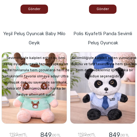
Gönder
Gönder
Yeşil Peluş Oyuncak Baby Milo
Polis Kıyafetli Panda Sevimli
Geyik
Peluş Oyuncak
Sevimliliğiyle kalpleri eriten bu özel
Sevimliliğiyle kalpleri eriten yumuşacık
peluş oyuncak, geyik temalı şapkası ve
dokusu ve tatlı tasarımıyla hem çocukla
pastel tonlarıyla hem çocukların hem de
hem de sevdikleriniz için harika bir
yetişkinlerin favorisi olmaya aday! Ultra
hediye seçeneğidir.
yumuşak dokusu sayesinde sarılmalık,
dekoratif görünümüyle de harika bir
hediye alternatifi sunar.
849
849
1199
1199
,00 TL
,00 TL
,00 TL
,00 TL