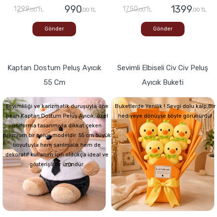
990
1399
1299
1750
,00 TL
,00 TL
,00 TL
,00 TL
Gönder
Gönder
Kaptan Dostum Peluş Ayıcık
Sevimli Elbiseli Civ Civ Peluş
55 Cm
Ayıcık Buketi
Sevimliliği ve karizmatik duruşuyla öne
Buketlerde Yenilik ! Sevgi dolu kalp,Bir
çıkan Kaptan Dostum Peluş Ayıcık, özel
hediyeye dönüşse böyle görünürdü!
üniforma tasarımıyla dikkat çeken
premium bir peluş modeldir. 55 cm büyük
boyutuyla hem sarılmalık hem de
dekoratif kullanım için oldukça ideal ve
gösterişli bir üründür.