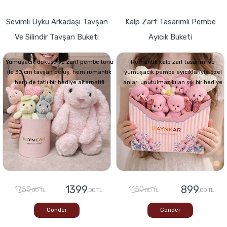
Sevimli Uyku Arkadaşı Tavşan
Kalp Zarf Tasarımlı Pembe
Ve Silindir Tavşan Buketi
Ayıcık Buketi
Yumuşacık dokusu ve zarif pembe tonu
Romantik kalp zarf tasarımı ve
ile 30 cm tavşan peluş, hem romantik
yumuşacık pembe ayıcıklarıyla özel
hem de tatlı bir hediye alternatifi
anları unutulmaz kılan şık bir hediye
1399
899
1750
1150
,00 TL
,00 TL
,00 TL
,00 TL
Gönder
Gönder