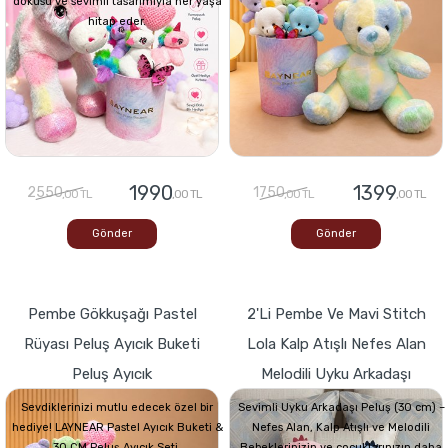
dokusu ve sevimli tasarımıyla her yaşa
hitap eder.
1990
1399
2550
1750
,00 TL
,00 TL
,00 TL
,00 TL
Gönder
Gönder
Pembe Gökkuşağı Pastel
2'li Pembe Ve Mavi Stitch
Rüyası Peluş Ayıcık Buketi
Lola Kalp Atışlı Nefes Alan
Peluş Ayıcık
Melodili Uyku Arkadaşı
Sevdiklerinizi mutlu edecek özel bir
Sevimli Uyku Arkadaşı Peluş (30 cm) –
hediye! LAYNEAR Pastel Ayıcık Buketi &
Nefes Alan, Kalp Atışlı ve Melodili
30 CM Peluş Ayıcık Seti,
Bebeklerinizin ve çocuklarınızın daha