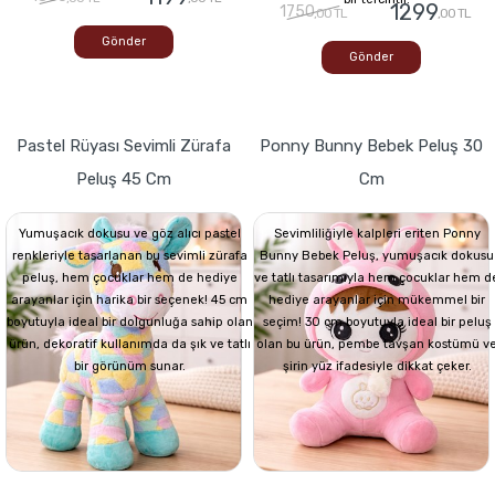
1299
1750
,00 TL
,00 TL
Gönder
Gönder
Pastel Rüyası Sevimli Zürafa
Ponny Bunny Bebek Peluş 30
Peluş 45 Cm
Cm
Yumuşacık dokusu ve göz alıcı pastel
Sevimliliğiyle kalpleri eriten Ponny
renkleriyle tasarlanan bu sevimli zürafa
Bunny Bebek Peluş, yumuşacık dokusu
peluş, hem çocuklar hem de hediye
ve tatlı tasarımıyla hem çocuklar hem d
arayanlar için harika bir seçenek! 45 cm
hediye arayanlar için mükemmel bir
boyutuyla ideal bir dolgunluğa sahip olan
seçim! 30 cm boyutuyla ideal bir peluş
ürün, dekoratif kullanımda da şık ve tatlı
olan bu ürün, pembe tavşan kostümü v
bir görünüm sunar.
şirin yüz ifadesiyle dikkat çeker.