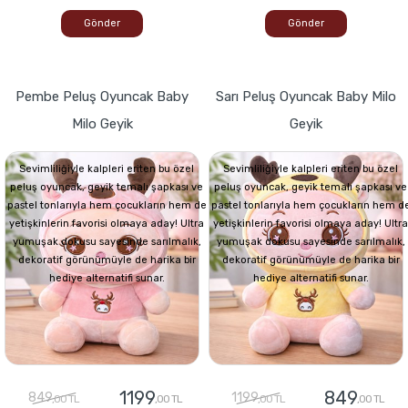
Gönder
Gönder
Pembe Peluş Oyuncak Baby
Sarı Peluş Oyuncak Baby Milo
Milo Geyik
Geyik
Sevimliliğiyle kalpleri eriten bu özel
Sevimliliğiyle kalpleri eriten bu özel
peluş oyuncak, geyik temalı şapkası ve
peluş oyuncak, geyik temalı şapkası ve
pastel tonlarıyla hem çocukların hem de
pastel tonlarıyla hem çocukların hem d
yetişkinlerin favorisi olmaya aday! Ultra
yetişkinlerin favorisi olmaya aday! Ultra
yumuşak dokusu sayesinde sarılmalık,
yumuşak dokusu sayesinde sarılmalık,
dekoratif görünümüyle de harika bir
dekoratif görünümüyle de harika bir
hediye alternatifi sunar.
hediye alternatifi sunar.
1199
849
849
1199
,00 TL
,00 TL
,00 TL
,00 TL