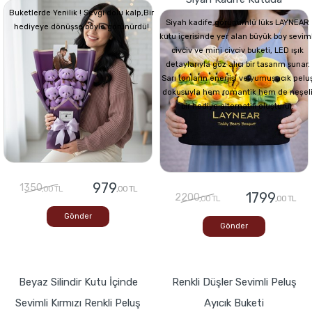
Buketlerde Yenilik ! Sevgi dolu kalp,Bir
Siyah kadife görünümlü lüks LAYNEAR
hediyeye dönüşse böyle görünürdü!
kutu içerisinde yer alan büyük boy seviml
civciv ve mini civciv buketi, LED ışık
detaylarıyla göz alıcı bir tasarım sunar.
Sarı tonların enerjisi ve yumuşacık pelu
dokusuyla hem romantik hem de neşel
bir hediye alternatifi oluşturur.
979
1350
,00 TL
,00 TL
1799
2200
,00 TL
,00 TL
Gönder
Gönder
Beyaz Silindir Kutu İçinde
Renkli Düşler Sevimli Peluş
Sevimli Kırmızı Renkli Peluş
Ayıcık Buketi