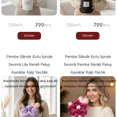
799
799
1190
1190
,00 TL
,90 TL
,00 TL
,90 TL
Gönder
Gönder
Pembe Silindir Kutu İçinde
Pembe Silindir Kutu İçinde
Sevimli Lila Renkli Peluş
Sevimli Pembe Renkli Peluş
Ayıcıklar Kalp Yastıklı
Ayıcıklar Kalp Yastık
Buketlerde Yenilik ! Sevgi dolu kalp,Bir
Buketlerde Yenilik ! Sevgi dolu kalp,Bir
hediyeye dönüşse böyle görünürdü!
hediyeye dönüşse böyle görünürdü!