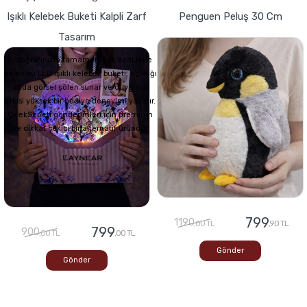
Işıklı Kelebek Buketi Kalpli Zarf
Penguen Peluş 30 Cm
Tasarım
Fotoğrafınızla tamamen size özel hale
gelen bu LED ışıklı kelebek buketi, açıldığı
anda görsel şölen sunar ve duygusal
etkisi yüksek bir hediye deneyimi yaşatır.
ÇiçekSepeti gönderimleri için premium
ve dikkat çekici bir alternatif üründür
799
1190
,00 TL
,90 TL
799
900
,00 TL
,00 TL
Gönder
Gönder