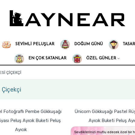
SEVIMLI PELUŞLAR
DOĞUM GÜNÜ
TASAR
EN ÇOK SATANLAR
ÖZEL GÜNLER
Sİ ÇIÇEKÇI
Çiçekçi
el Fotoğraflı Pembe Gökkuşağı
Ünicorn Gökkuşağı Pastel Rüy
yası Peluş Ayıcık Buketi Peluş
Ayıcık Buketi Peluş Ayı
Ayıcık
Sevdiklerinizi mutlu edecek özel bir