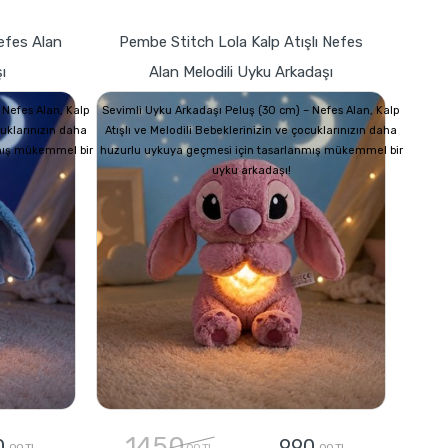
Nefes Alan
Pembe Stitch Lola Kalp Atışlı Nefes
ı
Alan Melodili Uyku Arkadaşı
 Nefes Alan, Kalp
Sevimli Uyku Arkadaşı Peluş (30 cm) – Nefes Alan, Kalp
cuklarınızın daha
Atışlı ve Melodili Bebeklerinizin ve çocuklarınızın daha
mış mükemmel bir
huzurlu uykuya geçmesi için tasarlanmış mükemmel bir
uyku arkadaşı!
1450
0
990
,00 TL
,00 TL
,00 TL