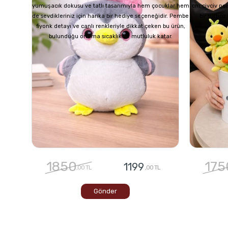
yumuşacık dokusu ve tatlı tasarımıyla hem çocuklar hem
cm civciv pel
de sevdikleriniz için harika bir hediye seçeneğidir. Pembe
bir sürpri
fiyonk detayı ve canlı renkleriyle dikkat çeken bu ürün,
bulunduğu ortama sıcaklık ve mutluluk katar.
1850
175
1199
,00 TL
,00 TL
Gönder