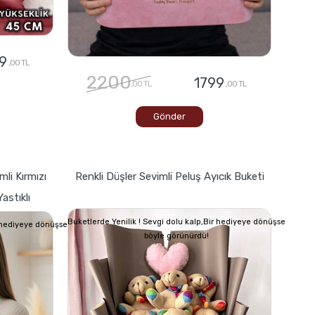
9
,00 TL
2200
1799
,00 TL
,00 TL
Gönder
mli Kırmızı
Renkli Düşler Sevimli Peluş Ayıcık Buketi
astıklı
Buketlerde Yenilik ! Sevgi dolu kalp,Bir hediyeye dönüşse
r hediyeye dönüşse
böyle görünürdü!