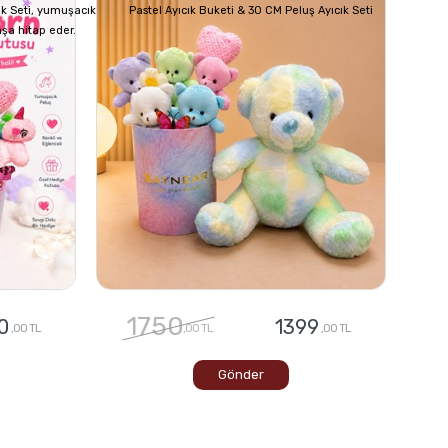
ık Seti, yumuşacık
Pastel Ayıcık Buketi & 30 CM Peluş Ayıcık Seti
aşa hitap eder.
1750
0
1399
,00 TL
,00 TL
,00 TL
Gönder