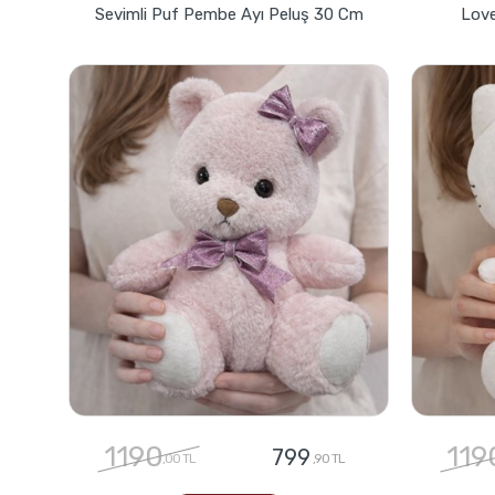
Sevimli Puf Pembe Ayı Peluş 30 Cm
Love
1190
119
799
,00 TL
,90 TL