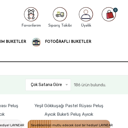
0
Favorilerim
Sipariş Takibi
Üyelik
IM BUKETLER
FOTOĞRAFLI BUKETLER
Çok Satana Göre
186 ürün bulundu.
ası Peluş
Yeşil Gökkuşağı Pastel Rüyası Peluş
cık
Ayıcık Buketi Peluş Ayıcık
 hediye! LAYNEAR
Sevdiklerinizi mutlu edecek özel bir hediye! LAYNEAR