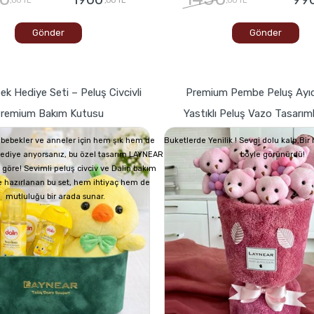
Gönder
Gönder
ek Hediye Seti – Peluş Civcivli
Premium Pembe Peluş Ayıc
remium Bakım Kutusu
Yastıklı Peluş Vazo Tasarım
bebekler ve anneler için hem şık hem de
Buketlerde Yenilik ! Sevgi dolu kalp,Bi
 hediye arıyorsanız, bu özel tasarım LAYNEAR
böyle görünürdü!
 göre! Sevimli peluş civciv ve Dalin bakım
e hazırlanan bu set, hem ihtiyaç hem de
mutluluğu bir arada sunar.