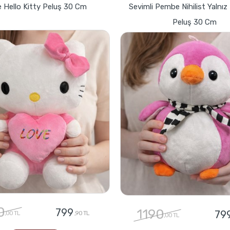
 Hello Kitty Peluş 30 Cm
Sevimli Pembe Nihilist Yalnı
Peluş 30 Cm
0
799
1190
79
,00 TL
,90 TL
,00 TL