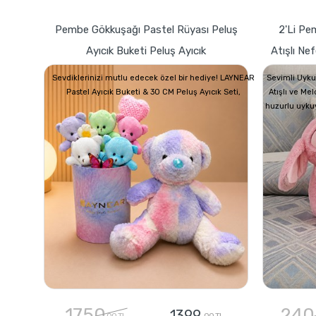
Pembe Gökkuşağı Pastel Rüyası Peluş
2'li Pe
Ayıcık Buketi Peluş Ayıcık
Atışlı Ne
Sevdiklerinizi mutlu edecek özel bir hediye! LAYNEAR
Sevimli Uyku
Pastel Ayıcık Buketi & 30 CM Peluş Ayıcık Seti,
Atışlı ve Me
huzurlu uyku
1750
240
1399
,00 TL
,00 TL