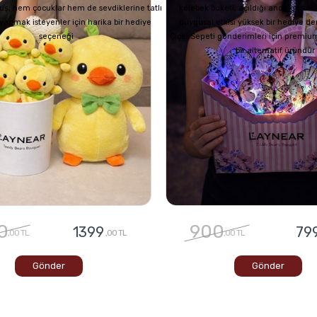
uş, hem çocuklar hem de sevdiklerine tatlı
kelebek buketi, açıldığı anda görsel
z yapmak isteyenler için harika bir hediye
duygusal etkisi yüksek bir hediye de
seçeneği
ÇiçekSepeti gönderimleri için premium
bir alternatif üründür
0
900
1399
79
,00 TL
,00 TL
,00 TL
Gönder
Gönder