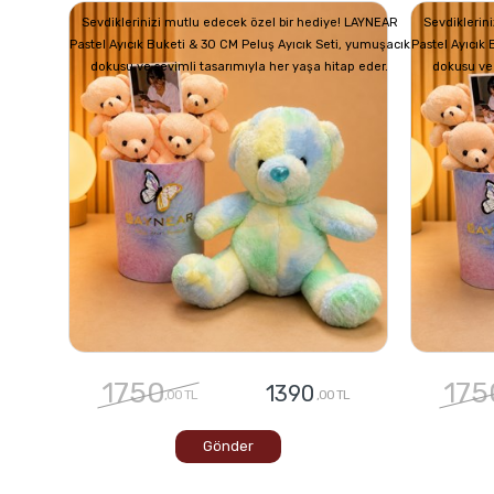
Sevdiklerinizi mutlu edecek özel bir hediye! LAYNEAR
Sevdiklerin
Pastel Ayıcık Buketi & 30 CM Peluş Ayıcık Seti, yumuşacık
Pastel Ayıcık
dokusu ve sevimli tasarımıyla her yaşa hitap eder.
dokusu ve 
1750
175
1390
,00 TL
,00 TL
Gönder