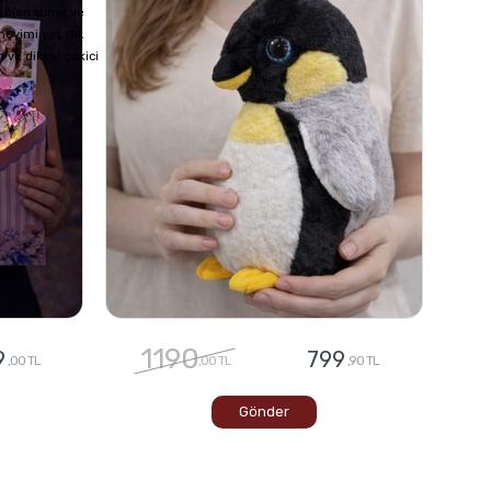
 şölen sunar ve
neyimi yaşatır.
 ve dikkat çekici
1190
9
799
,00 TL
,00 TL
,90 TL
Gönder