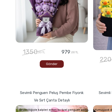
1350
979
,00 TL
,00 TL
220
Gönder
Sevimli Penguen Peluş Pembe Fiyonk
Sevimli 
Ve Sırt Çanta Detaylı
Sevimliliğiyle kalpleri eriten bu özel penguen peluş,
Yumuşacık dok