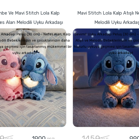
mbe Ve Mavi Stitch Lola Kalp
Mavi Stitch Lola Kalp Atışlı 
fes Alan Melodili Uyku Arkadaşı
Melodili Uyku Arkadaş
 Arkadaşı Peluş (30 cm) – Nefes Alan, Kalp
Sevimli Uyku Arkadaşı Peluş (30 cm) –
lodili Bebeklerinizin ve çocuklarınızın daha
Atışlı ve Melodili Bebeklerinizin ve ço
ya geçmesi için tasarlanmış mükemmel bir
huzurlu uykuya geçmesi için tasarlan
uyku arkadaşı!
uyku arkadaşı!
0
1450
1900
99
,00 TL
,00 TL
,00 TL