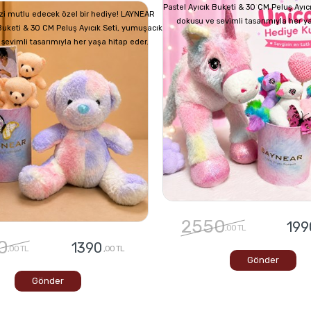
Pastel Ayıcık Buketi & 30 CM Peluş Ayıc
izi mutlu edecek özel bir hediye! LAYNEAR
dokusu ve sevimli tasarımıyla her y
 Buketi & 30 CM Peluş Ayıcık Seti, yumuşacık
sevimli tasarımıyla her yaşa hitap eder.
2550
199
,00 TL
0
1390
,00 TL
,00 TL
Gönder
Gönder