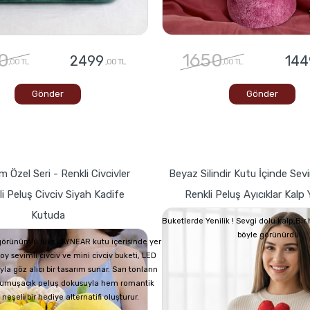
0
1650
2499
144
,00 TL
,00 TL
,00 TL
Gönder
Gönder
 Özel Seri - Renkli Civcivler
Beyaz Silindir Kutu İçinde Sevi
i Peluş Civciv Siyah Kadife
Renkli Peluş Ayıcıklar Kalp Y
Kutuda
Buketlerde Yenilik ! Sevgi dolu kalp,Bi
böyle görünürdü!
görünümlü lüks LAYNEAR kutu içerisinde yer
oy sevimli civciv ve mini civciv buketi, LED
yla göz alıcı bir tasarım sunar. Sarı tonların
 yumuşacık peluş dokusuyla hem romantik
eşeli bir hediye alternatifi oluşturur.