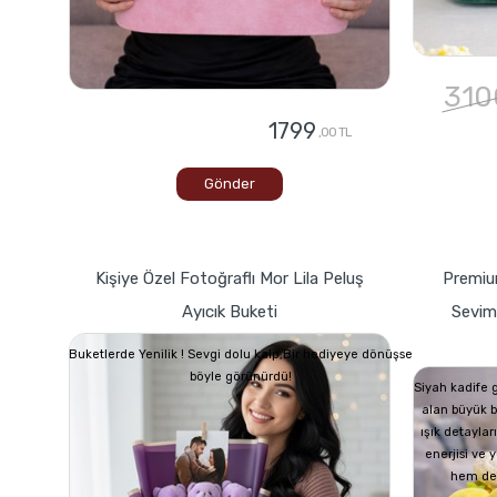
310
1799
,00 TL
Gönder
Kişiye Özel Fotoğraflı Mor Lila Peluş
Premium
Ayıcık Buketi
Seviml
Buketlerde Yenilik ! Sevgi dolu kalp,Bir hediyeye dönüşse
böyle görünürdü!
Siyah kadife 
alan büyük b
ışık detayları
enerjisi ve
hem de n