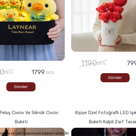
1190
79
,00 TL
0
1799
,00 TL
,00 TL
Gönder
Gönder
Peluş Civciv Ve Silindir Civciv
Kişiye Özel Fotoğraflı LED Işık
Buketi
Buketi Kalpli Zarf Tasa
usu ve tatlı tasarımıyla kalpleri ısıtan 30
Fotoğrafınızla tamamen size özel hale g