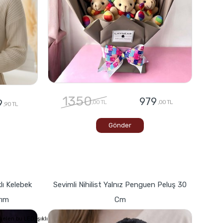
1350
979
9
,00 TL
,00 TL
,90 TL
Gönder
lı Kelebek
Sevimli Nihilist Yalnız Penguen Peluş 30
rım
Cm
elen bu LED ışıklı