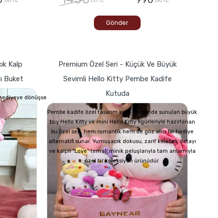
Gönder
ık Kalp
Premium Özel Seri - Küçük Ve Büyük
lı Buket
Sevimli Hello Kitty Pembe Kadife
Kutuda
r hediyeye dönüşse
Pembe kadife özel tasarım kutu içerisinde sunulan büyük
boy Hello Kitty ve mini Hello Kitty figürleriyle hazırlanan
bu özel seri, hem romantik hem de göz alıcı bir hediye
alternatifi sunar. Yumuşacık dokusu, zarif kelebek detayı
ve kalpli “Love” temalı minik peluşlarıyla tam anlamıyla
özel bir koleksiyon ürünüdür.