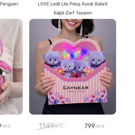
z Penguen
LOVE Ledli Lila Peluş Ayıcık Buketi
Kalpli Zarf Tasarım
1149
9
799
,90 TL
,00 TL
,00 TL