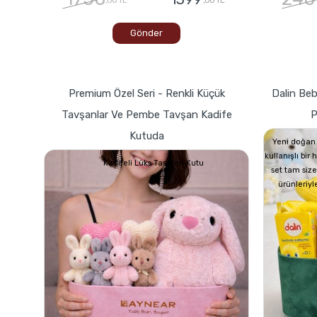
Gönder
Premium Özel Seri - Renkli Küçük
Dalin Beb
Tavşanlar Ve Pembe Tavşan Kadife
P
Kutuda
Yeni doğan 
kullanışlı bir
Kadifeli Lüks Tasarım Kutu
set tam size
ürünleriyl