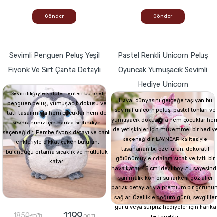
Gönder
Gönder
Sevimli Penguen Peluş Yeşil
Pastel Renkli Unicorn Peluş
Fiyonk Ve Sırt Çanta Detaylı
Oyuncak Yumuşacık Sevimli
Hediye Unicorn
Sevimliliğiyle kalpleri eriten bu özel
Hayal dünyasını gerçeğe taşıyan bu
penguen peluş, yumuşacık dokusu ve
sevimli unicorn peluş, pastel tonları ve
tatlı tasarımıyla hem çocuklar hem de
yumuşacık dokusuyla hem çocuklar he
sevdikleriniz için harika bir hediye
de yetişkinler için mükemmel bir hediy
seçeneğidir. Pembe fiyonk detayı ve canlı
seçeneğidir. LAYNEAR kalitesiyle
renkleriyle dikkat çeken bu ürün,
tasarlanan bu özel ürün, dekoratif
bulunduğu ortama sıcaklık ve mutluluk
görünümüyle odalara sıcak ve tatlı bir
katar.
hava katar. 45 cm ideal boyutu sayesind
sarılmalık konfor sunarken, göz alıcı
parlak detaylarıyla premium bir görünü
sağlar. Özellikle doğum günü, sevgililer
günü veya sürpriz hediyeler için harika
1199
1850
,00 TL
,00 TL
bir tercihtir.