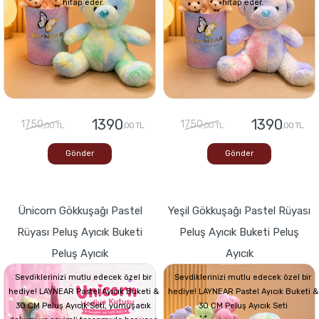
hitap eder.
hitap eder.
1390
1390
1750
1750
,00 TL
,00 TL
,00 TL
,00 TL
Gönder
Gönder
Ünicorn Gökkuşağı Pastel
Yeşil Gökkuşağı Pastel Rüyası
Rüyası Peluş Ayıcık Buketi
Peluş Ayıcık Buketi Peluş
Peluş Ayıcık
Ayıcık
Sevdiklerinizi mutlu edecek özel bir
Sevdiklerinizi mutlu edecek özel bir
hediye! LAYNEAR Pastel Ayıcık Buketi &
hediye! LAYNEAR Pastel Ayıcık Buketi &
30 CM Peluş Ayıcık Seti, yumuşacık
30 CM Peluş Ayıcık Seti