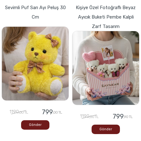
Sevimli Puf Sarı Ayı Peluş 30
Kişiye Özel Fotoğraflı Beyaz
Cm
Ayıcık Buketi Pembe Kalpli
Zarf Tasarım
799
1190
,00 TL
,00 TL
799
1190
,00 TL
,90 TL
Gönder
Gönder