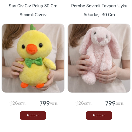
Sarı Civ Civ Peluş 30 Cm
Pembe Sevimli Tavşan Uyku
Sevimli Civciv
Arkadaşı 30 Cm
799
799
1190
1190
,00 TL
,90 TL
,00 TL
,00 TL
Gönder
Gönder