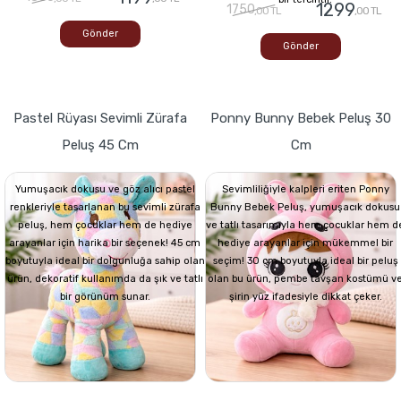
1299
1750
,00 TL
,00 TL
Gönder
Gönder
Pastel Rüyası Sevimli Zürafa
Ponny Bunny Bebek Peluş 30
Peluş 45 Cm
Cm
Yumuşacık dokusu ve göz alıcı pastel
Sevimliliğiyle kalpleri eriten Ponny
renkleriyle tasarlanan bu sevimli zürafa
Bunny Bebek Peluş, yumuşacık dokusu
peluş, hem çocuklar hem de hediye
ve tatlı tasarımıyla hem çocuklar hem d
arayanlar için harika bir seçenek! 45 cm
hediye arayanlar için mükemmel bir
boyutuyla ideal bir dolgunluğa sahip olan
seçim! 30 cm boyutuyla ideal bir peluş
ürün, dekoratif kullanımda da şık ve tatlı
olan bu ürün, pembe tavşan kostümü v
bir görünüm sunar.
şirin yüz ifadesiyle dikkat çeker.