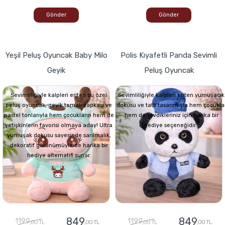
Gönder
Gönder
Yeşil Peluş Oyuncak Baby Milo
Polis Kıyafetli Panda Sevimli
Geyik
Peluş Oyuncak
Sevimliliğiyle kalpleri eriten bu özel
Sevimliliğiyle kalpleri eriten yumuşacık
peluş oyuncak, geyik temalı şapkası ve
dokusu ve tatlı tasarımıyla hem çocukla
pastel tonlarıyla hem çocukların hem de
hem de sevdikleriniz için harika bir
yetişkinlerin favorisi olmaya aday! Ultra
hediye seçeneğidir.
yumuşak dokusu sayesinde sarılmalık,
dekoratif görünümüyle de harika bir
hediye alternatifi sunar.
849
849
1199
1199
,00 TL
,00 TL
,00 TL
,00 TL