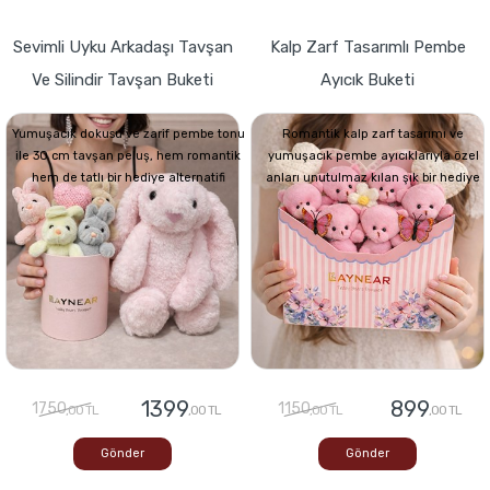
Sevimli Uyku Arkadaşı Tavşan
Kalp Zarf Tasarımlı Pembe
Ve Silindir Tavşan Buketi
Ayıcık Buketi
Yumuşacık dokusu ve zarif pembe tonu
Romantik kalp zarf tasarımı ve
ile 30 cm tavşan peluş, hem romantik
yumuşacık pembe ayıcıklarıyla özel
hem de tatlı bir hediye alternatifi
anları unutulmaz kılan şık bir hediye
1399
899
1750
1150
,00 TL
,00 TL
,00 TL
,00 TL
Gönder
Gönder