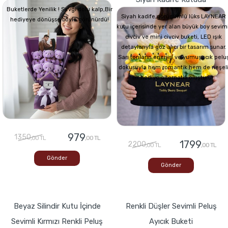
Buketlerde Yenilik ! Sevgi dolu kalp,Bir
Siyah kadife görünümlü lüks LAYNEAR
hediyeye dönüşse böyle görünürdü!
kutu içerisinde yer alan büyük boy seviml
civciv ve mini civciv buketi, LED ışık
detaylarıyla göz alıcı bir tasarım sunar.
Sarı tonların enerjisi ve yumuşacık pelu
dokusuyla hem romantik hem de neşel
bir hediye alternatifi oluşturur.
979
1350
,00 TL
,00 TL
1799
2200
,00 TL
,00 TL
Gönder
Gönder
Beyaz Silindir Kutu İçinde
Renkli Düşler Sevimli Peluş
Sevimli Kırmızı Renkli Peluş
Ayıcık Buketi