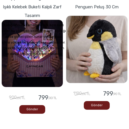
Işıklı Kelebek Buketi Kalpli Zarf
Penguen Peluş 30 Cm
Tasarım
Fotoğrafınızla tamamen size özel hale
gelen bu LED ışıklı kelebek buketi, açıldığı
anda görsel şölen sunar ve duygusal
etkisi yüksek bir hediye deneyimi yaşatır.
ÇiçekSepeti gönderimleri için premium
ve dikkat çekici bir alternatif üründür
799
1190
,00 TL
,90 TL
799
900
,00 TL
,00 TL
Gönder
Gönder