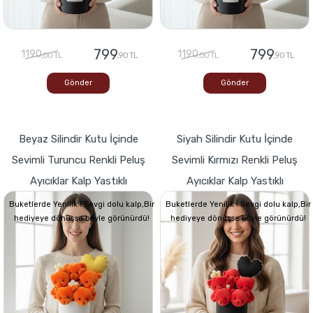
799
799
1190
1190
,00 TL
,90 TL
,00 TL
,90 TL
Gönder
Gönder
Beyaz Silindir Kutu İçinde
Siyah Silindir Kutu İçinde
Sevimli Turuncu Renkli Peluş
Sevimli Kırmızı Renkli Peluş
Ayıcıklar Kalp Yastıklı
Ayıcıklar Kalp Yastıklı
Buketlerde Yenilik ! Sevgi dolu kalp,Bir
Buketlerde Yenilik ! Sevgi dolu kalp,Bir
hediyeye dönüşse böyle görünürdü!
hediyeye dönüşse böyle görünürdü!