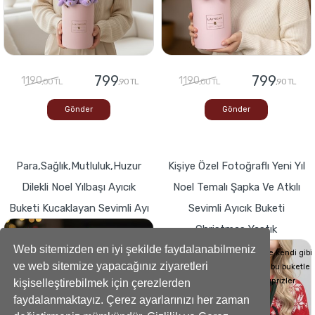
799
799
1190
1190
,00 TL
,90 TL
,00 TL
,90 TL
Gönder
Gönder
Para,Sağlık,Mutluluk,Huzur
Kişiye Özel Fotoğraflı Yeni Yıl
Dilekli Noel Yılbaşı Ayıcık
Noel Temalı Şapka Ve Atkılı
Buketi Kucaklayan Sevimli Ayı
Sevimli Ayıcık Buketi
Christmas Yastık
Buketlerde Yenilik ! Sevgi dolu kalp,Bir
hediyeye dönüşse böyle görünürdü!
Web sitemizden en iyi şekilde faydalanabilmeniz
Sevdiklerinizin Kalplerini de kendi gibi
ve web sitemize yapacağınız ziyaretleri
yumuşacık hale getirecek bu buketle
sevdiklerinize küçük süprizler
kişiselleştirebilmek için çerezlerden
yapabilirsiniz..
faydalanmaktayız. Çerez ayarlarınızı her zaman