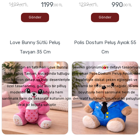
1199
990
1499
1299
,00 TL
,00 TL
,00 TL
,00 TL
Gönder
Gönder
Love Bunny Sütlü Peluş
Polis Dostum Peluş Ayıcık 55
Tavşan 35 Cm
Cm
Sevimliliğin en tatlı hali! Love Bunny
Sevimli görünümü ve detaylı tasarımıyl
Sütlü Peluş Tavşan, kucağında tuttuğu
öne çıkan Polis Dostum Peluş Ayıcık, öze
şirin biberon detayı ve kalp desenleriyle
kıyafetiyle dikkat çeken eğlenceli ve
özel tasarlanmış, göz alıcı bir peluş
anlamlı bir hediye seçeneğidir. 35 cm
modeldir. 35 cm boyutuyla hem
boyutuyla hem sarılmalık hem de
sarılmalık hem de dekoratif kullanım için
dekoratif kullanım için ideal bir peluştur
ideal bir boyuta sahiptir.