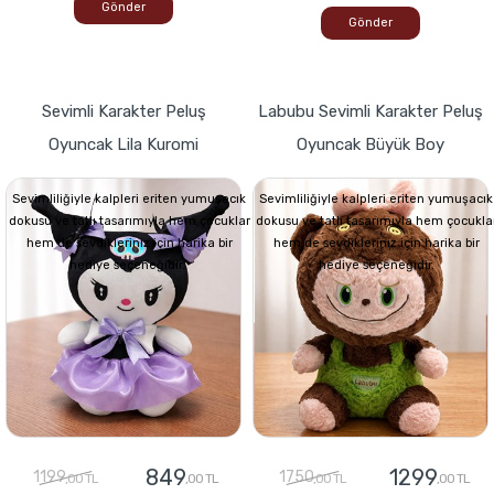
Gönder
Gönder
Sevimli Karakter Peluş
Labubu Sevimli Karakter Peluş
Oyuncak Lila Kuromi
Oyuncak Büyük Boy
Sevimliliğiyle kalpleri eriten yumuşacık
Sevimliliğiyle kalpleri eriten yumuşacık
dokusu ve tatlı tasarımıyla hem çocuklar
dokusu ve tatlı tasarımıyla hem çocukla
hem de sevdikleriniz için harika bir
hem de sevdikleriniz için harika bir
hediye seçeneğidir.
hediye seçeneğidir.
849
1299
1199
1750
,00 TL
,00 TL
,00 TL
,00 TL