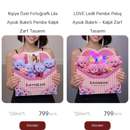
Kişiye Özel Fotoğraflı Lila
LOVE Ledli Pembe Peluş
Ayıcık Buketi Pembe Kalpli
Ayıcık Buketi – Kalpli Zarf
Zarf Tasarım
Tasarım
799
799
1149
1100
,00 TL
,00 TL
,00 TL
,00 TL
Gönder
Gönder