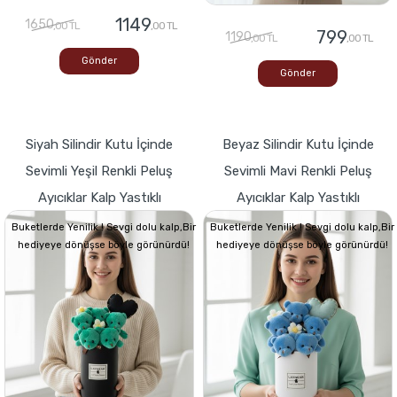
1149
1650
,00 TL
,00 TL
799
1190
,00 TL
,00 TL
Gönder
Gönder
Siyah Silindir Kutu İçinde
Beyaz Silindir Kutu İçinde
Sevimli Yeşil Renkli Peluş
Sevimli Mavi Renkli Peluş
Ayıcıklar Kalp Yastıklı
Ayıcıklar Kalp Yastıklı
Buketlerde Yenilik ! Sevgi dolu kalp,Bir
Buketlerde Yenilik ! Sevgi dolu kalp,Bir
hediyeye dönüşse böyle görünürdü!
hediyeye dönüşse böyle görünürdü!