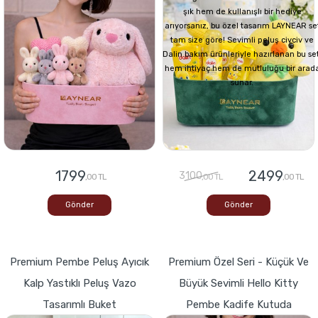
şık hem de kullanışlı bir hediye
arıyorsanız, bu özel tasarım LAYNEAR se
tam size göre! Sevimli peluş civciv ve
Dalin bakım ürünleriyle hazırlanan bu set
hem ihtiyaç hem de mutluluğu bir arad
sunar.
1799
2499
3100
,00 TL
,00 TL
,00 TL
Gönder
Gönder
Premium Pembe Peluş Ayıcık
Premium Özel Seri - Küçük Ve
Kalp Yastıklı Peluş Vazo
Büyük Sevimli Hello Kitty
Tasarımlı Buket
Pembe Kadife Kutuda