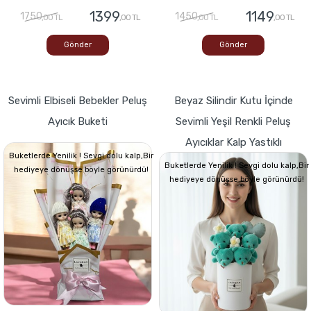
1399
1149
1750
1450
,00 TL
,00 TL
,00 TL
,00 TL
Gönder
Gönder
Sevimli Elbiseli Bebekler Peluş
Beyaz Silindir Kutu İçinde
Ayıcık Buketi
Sevimli Yeşil Renkli Peluş
Ayıcıklar Kalp Yastıklı
Buketlerde Yenilik ! Sevgi dolu kalp,Bir
Buketlerde Yenilik ! Sevgi dolu kalp,Bir
hediyeye dönüşse böyle görünürdü!
hediyeye dönüşse böyle görünürdü!