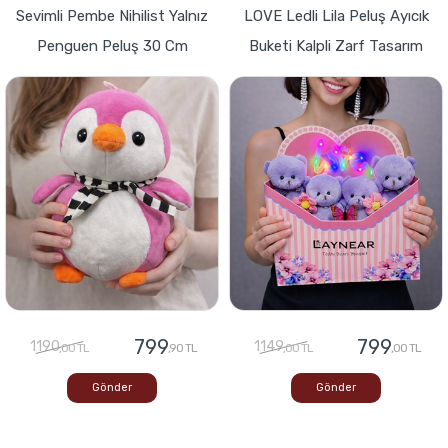
Sevimli Pembe Nihilist Yalnız
LOVE Ledli Lila Peluş Ayıcık
Penguen Peluş 30 Cm
Buketi Kalpli Zarf Tasarım
799
799
1190
1149
,00 TL
,90 TL
,00 TL
,00 TL
Gönder
Gönder