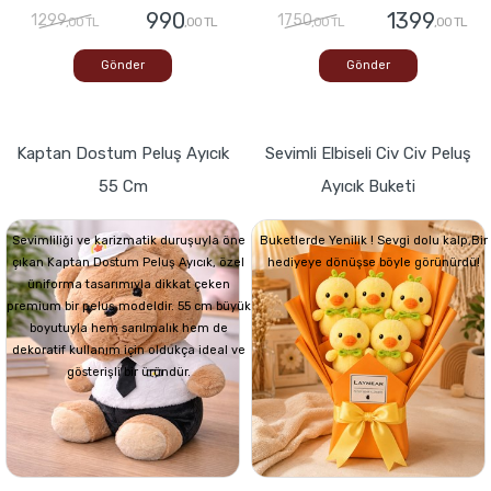
990
1399
1299
1750
,00 TL
,00 TL
,00 TL
,00 TL
Gönder
Gönder
Kaptan Dostum Peluş Ayıcık
Sevimli Elbiseli Civ Civ Peluş
55 Cm
Ayıcık Buketi
Sevimliliği ve karizmatik duruşuyla öne
Buketlerde Yenilik ! Sevgi dolu kalp,Bir
çıkan Kaptan Dostum Peluş Ayıcık, özel
hediyeye dönüşse böyle görünürdü!
üniforma tasarımıyla dikkat çeken
premium bir peluş modeldir. 55 cm büyük
boyutuyla hem sarılmalık hem de
dekoratif kullanım için oldukça ideal ve
gösterişli bir üründür.