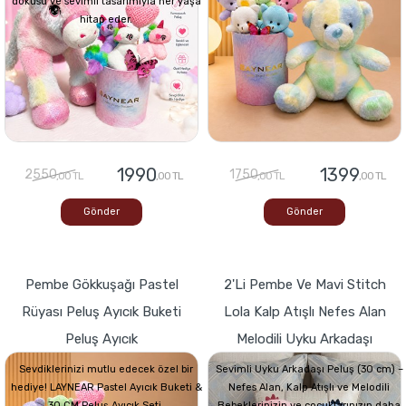
dokusu ve sevimli tasarımıyla her yaşa
hitap eder.
1990
1399
2550
1750
,00 TL
,00 TL
,00 TL
,00 TL
Gönder
Gönder
Pembe Gökkuşağı Pastel
2'li Pembe Ve Mavi Stitch
Rüyası Peluş Ayıcık Buketi
Lola Kalp Atışlı Nefes Alan
Peluş Ayıcık
Melodili Uyku Arkadaşı
Sevdiklerinizi mutlu edecek özel bir
Sevimli Uyku Arkadaşı Peluş (30 cm) –
hediye! LAYNEAR Pastel Ayıcık Buketi &
Nefes Alan, Kalp Atışlı ve Melodili
30 CM Peluş Ayıcık Seti,
Bebeklerinizin ve çocuklarınızın daha