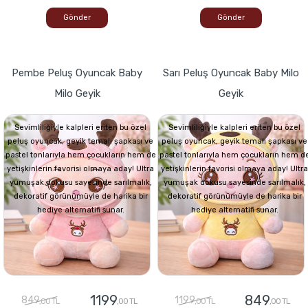
Gönder
Gönder
Pembe Peluş Oyuncak Baby
Sarı Peluş Oyuncak Baby Milo
Milo Geyik
Geyik
Sevimliliğiyle kalpleri eriten bu özel
Sevimliliğiyle kalpleri eriten bu özel
peluş oyuncak, geyik temalı şapkası ve
peluş oyuncak, geyik temalı şapkası ve
pastel tonlarıyla hem çocukların hem de
pastel tonlarıyla hem çocukların hem d
yetişkinlerin favorisi olmaya aday! Ultra
yetişkinlerin favorisi olmaya aday! Ultra
yumuşak dokusu sayesinde sarılmalık,
yumuşak dokusu sayesinde sarılmalık,
dekoratif görünümüyle de harika bir
dekoratif görünümüyle de harika bir
hediye alternatifi sunar.
hediye alternatifi sunar.
1199
849
849
1199
,00 TL
,00 TL
,00 TL
,00 TL