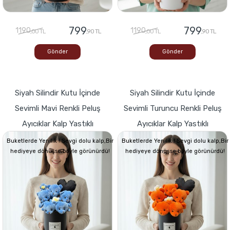
799
799
1190
1190
,00 TL
,90 TL
,00 TL
,90 TL
Gönder
Gönder
Siyah Silindir Kutu İçinde
Siyah Silindir Kutu İçinde
Sevimli Mavi Renkli Peluş
Sevimli Turuncu Renkli Peluş
Ayıcıklar Kalp Yastıklı
Ayıcıklar Kalp Yastıklı
Buketlerde Yenilik ! Sevgi dolu kalp,Bir
Buketlerde Yenilik ! Sevgi dolu kalp,Bir
hediyeye dönüşse böyle görünürdü!
hediyeye dönüşse böyle görünürdü!