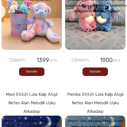
huzurlu uykuya geçmesi için tasarlanmı
mükemmel bir uyku arkadaşı!
1399
1900
1750
2400
,00 TL
,00 TL
,00 TL
,00 TL
Gönder
Gönder
Mavi Stitch Lola Kalp Atışlı
Pembe Stitch Lola Kalp Atışlı
Nefes Alan Melodili Uyku
Nefes Alan Melodili Uyku
Arkadaşı
Arkadaşı
Sevimli Uyku Arkadaşı Peluş (30 cm) –
Sevimli Uyku Arkadaşı Peluş (30 cm) –
Nefes Alan, Kalp Atışlı ve Melodili
Nefes Alan, Kalp Atışlı ve Melodili