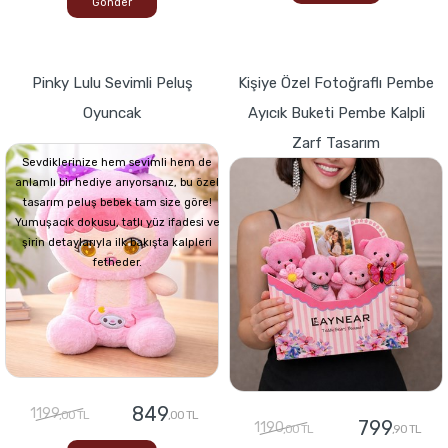
Gönder
Pinky Lulu Sevimli Peluş
Kişiye Özel Fotoğraflı Pembe
Oyuncak
Ayıcık Buketi Pembe Kalpli
Zarf Tasarım
Sevdiklerinize hem sevimli hem de
anlamlı bir hediye arıyorsanız, bu özel
tasarım peluş bebek tam size göre!
Yumuşacık dokusu, tatlı yüz ifadesi ve
şirin detaylarıyla ilk bakışta kalpleri
fetheder.
849
1199
,00 TL
,00 TL
799
1190
,00 TL
,90 TL