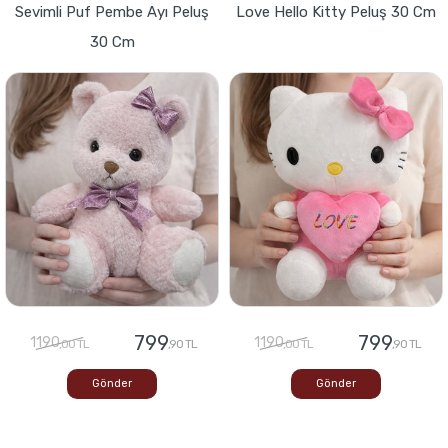
Sevimli Puf Pembe Ayı Peluş
Love Hello Kitty Peluş 30 Cm
30 Cm
799
799
1190
1190
,00 TL
,90 TL
,00 TL
,90 TL
Gönder
Gönder