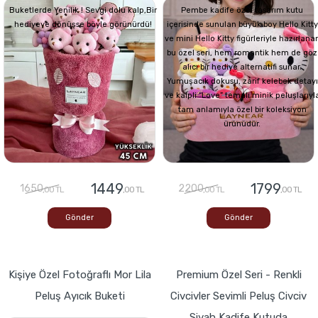
Buketlerde Yenilik ! Sevgi dolu kalp,Bir
Pembe kadife özel tasarım kutu
hediyeye dönüşse böyle görünürdü!
içerisinde sunulan büyük boy Hello Kitty
ve mini Hello Kitty figürleriyle hazırlana
bu özel seri, hem romantik hem de göz
alıcı bir hediye alternatifi sunar.
Yumuşacık dokusu, zarif kelebek detayı
ve kalpli “Love” temalı minik peluşlarıyl
tam anlamıyla özel bir koleksiyon
ürünüdür.
1449
1799
1650
2200
,00 TL
,00 TL
,00 TL
,00 TL
Gönder
Gönder
Kişiye Özel Fotoğraflı Mor Lila
Premium Özel Seri - Renkli
Peluş Ayıcık Buketi
Civcivler Sevimli Peluş Civciv
Siyah Kadife Kutuda