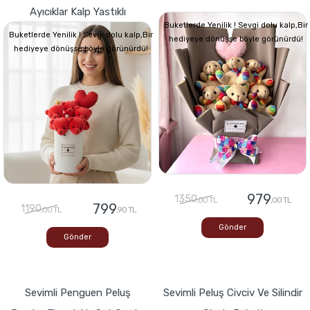
Ayıcıklar Kalp Yastıklı
Buketlerde Yenilik ! Sevgi dolu kalp,Bir
Buketlerde Yenilik ! Sevgi dolu kalp,Bir
hediyeye dönüşse böyle görünürdü!
hediyeye dönüşse böyle görünürdü!
979
1350
,00 TL
,00 TL
799
1190
,00 TL
,90 TL
Gönder
Gönder
Sevimli Penguen Peluş
Sevimli Peluş Civciv Ve Silindir