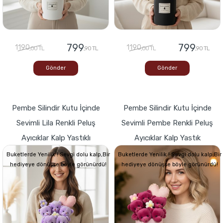
799
799
1190
1190
,00 TL
,90 TL
,00 TL
,90 TL
Gönder
Gönder
Pembe Silindir Kutu İçinde
Pembe Silindir Kutu İçinde
Sevimli Lila Renkli Peluş
Sevimli Pembe Renkli Peluş
Ayıcıklar Kalp Yastıklı
Ayıcıklar Kalp Yastık
Buketlerde Yenilik ! Sevgi dolu kalp,Bir
Buketlerde Yenilik ! Sevgi dolu kalp,Bir
hediyeye dönüşse böyle görünürdü!
hediyeye dönüşse böyle görünürdü!