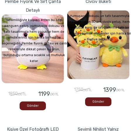
Pembe Fiyonk Ve Sırt Çanta
Civciv Buketi
Detaylı
Yumuşacık dokusu ve tatlı tasarımıyla
Sevimliliğiyle kalpleri eriten bu özel
kalpleri ısıtan 30 cm civciv peluş, hem
penguen peluş, yumuşacık dokusu ve
çocuklar hem de sevdiklerine tatlı bir
tatlı tasarımıyla hem çocuklar hem de
sürpriz yapmak isteyenler için harika bir
sevdikleriniz için harika bir hediye
hediye seçeneği
seçeneğidir. Pembe fiyonk detayı ve canlı
renkleriyle dikkat çeken bu ürün,
bulunduğu ortama sıcaklık ve mutluluk
katar.
1399
1750
,00 TL
,00 TL
1199
1850
,00 TL
,00 TL
Gönder
Gönder
Kişiye Özel Fotoğraflı LED
Sevimli Nihilist Yalnız