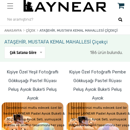
ANASAYFA
ÇIÇEK
ATAŞEHİR, MUSTAFA KEMAL MAHALLESİ ÇIÇEKÇI
ATAŞEHİR, MUSTAFA KEMAL MAHALLESİ Çiçekçi
Çok Satana Göre
186 ürün bulundu.
Kişiye Özel Yeşil Fotoğraflı
Kişiye Özel Fotoğraflı Pembe
Gökkuşağı Pastel Rüyası
Gökkuşağı Pastel Rüyası
Peluş Ayıcık Buketi Peluş
Peluş Ayıcık Buketi Peluş
Ayıcık
Ayıcık
Sevdiklerinizi mutlu edecek özel bir
Sevdiklerinizi mutlu edecek özel bir
hediye! LAYNEAR Pastel Ayıcık Buketi &
hediye! LAYNEAR Pastel Ayıcık Buketi &
30 CM Peluş Ayıcık Seti, yumuşacık
30 CM Peluş Ayıcık Seti, yumuşacık
dokusu ve sevimli tasarımıyla her yaşa
dokusu ve sevimli tasarımıyla her yaşa