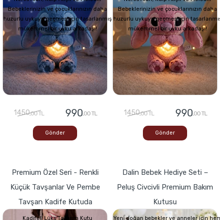
Bebeklerinizin ve çocuklarınızın daha
Bebeklerinizin ve çocuklarınızın daha
huzurlu uykuya geçmesi için tasarlanmış
huzurlu uykuya geçmesi için tasarlanmı
mükemmel bir uyku arkadaşı!
mükemmel bir uyku arkadaşı!
990
990
1450
1450
,00 TL
,00 TL
,00 TL
,00 TL
Gönder
Gönder
Premium Özel Seri - Renkli
Dalin Bebek Hediye Seti –
Küçük Tavşanlar Ve Pembe
Peluş Civcivli Premium Bakım
Tavşan Kadife Kutuda
Kutusu
Kadifeli Lüks Tasarım Kutu
Yeni doğan bebekler ve anneler için he